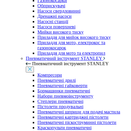
Газонокосарки
Обприскувачі
Насоси свердловинні
Дренажні насоси
Насосні станції
Насоси поверхневі
Мийки високого тиску
Приладдя для мийок високого тиску
Приладдя для мото, електрокос та
газонокосарок
Приладдя для мото та електропил
Пневматичний інструмент STANLEY
Пневматичний інструмент STANLEY
Компресори
Пневматичні дрилі
Пневматичні гайковерти
Бормашинки пневматичні
Набори пневмоінструменту
Степлери пневматичні
Пістолети продувальні
Пневматичні шприци для подачі мастила
Пневматичні картриджні пістолети
Пневматичні піскоструминні пістолети
Краскопульти пневматичні