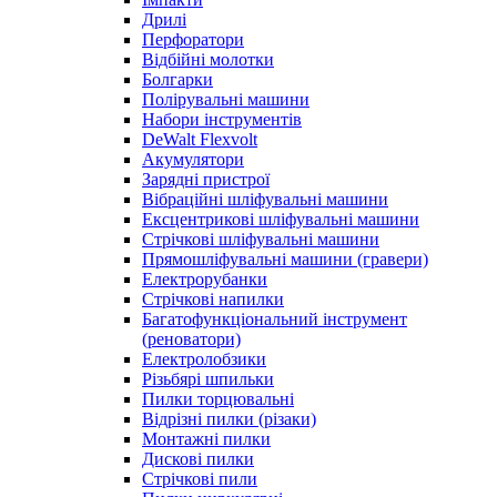
Дрилі
Перфоратори
Відбійні молотки
Болгарки
Полірувальні машини
Набори інструментів
DeWalt Flexvolt
Акумулятори
Зарядні пристрої
Вібраційні шліфувальні машини
Ексцентрикові шліфувальні машини
Стрічкові шліфувальні машини
Прямошліфувальні машини (гравери)
Електрорубанки
Стрічкові напилки
Багатофункціональний інструмент
(реноватори)
Електролобзики
Різьбярі шпильки
Пилки торцювальні
Відрізні пилки (різаки)
Монтажні пилки
Дискові пилки
Стрічкові пили