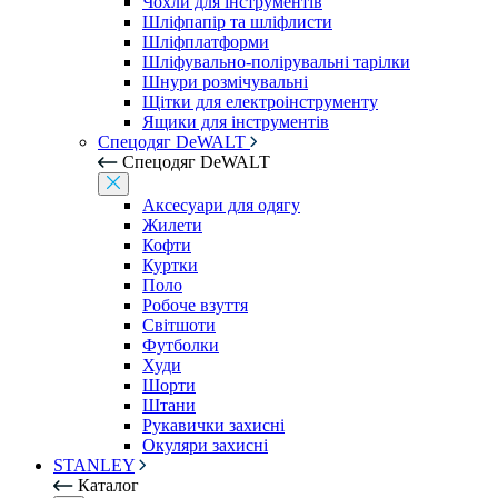
Чохли для інструментів
Шліфпапір та шліфлисти
Шліфплатформи
Шліфувально-полірувальні тарілки
Шнури розмічувальні
Щітки для електроінструменту
Ящики для інструментів
Спецодяг DeWALT
Спецодяг DeWALT
Аксесуари для одягу
Жилети
Кофти
Куртки
Поло
Робоче взуття
Світшоти
Футболки
Худи
Шорти
Штани
Рукавички захисні
Окуляри захисні
STANLEY
Каталог