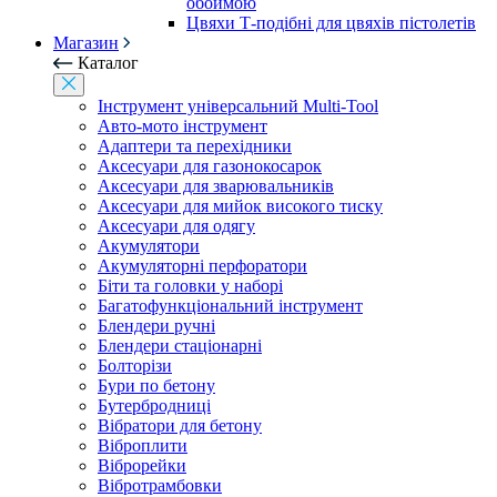
обоймою
Цвяхи Т-подібні для цвяхів пістолетів
Магазин
Каталог
Інструмент універсальний Multi-Tool
Авто-мото інструмент
Адаптери та перехідники
Аксесуари для газонокосарок
Аксесуари для зварювальників
Аксесуари для мийок високого тиску
Аксесуари для одягу
Акумулятори
Акумуляторні перфоратори
Біти та головки у наборі
Багатофункціональний інструмент
Блендери ручні
Блендери стаціонарні
Болторізи
Бури по бетону
Бутербродниці
Вібратори для бетону
Віброплити
Віброрейки
Вібротрамбовки