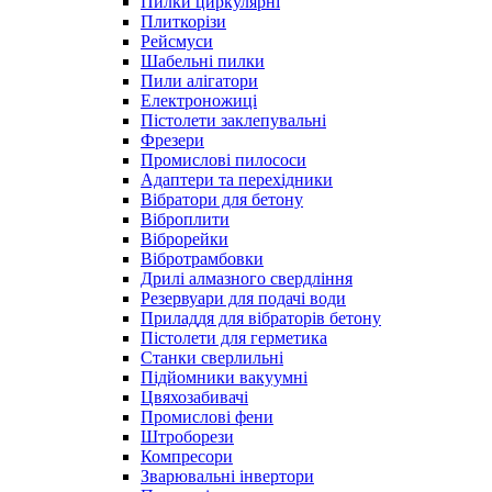
Пилки циркулярні
Плиткорізи
Рейсмуси
Шабельні пилки
Пили алігатори
Електроножиці
Пістолети заклепувальні
Фрезери
Промислові пилососи
Адаптери та перехідники
Вібратори для бетону
Віброплити
Віброрейки
Вібротрамбовки
Дрилі алмазного свердління
Резервуари для подачі води
Приладдя для вібраторів бетону
Пістолети для герметика
Станки сверлильні
Підйомники вакуумні
Цвяхозабивачі
Промислові фени
Штроборези
Компресори
Зварювальні інвертори