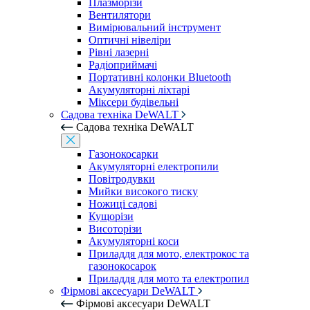
Плазморізи
Вентилятори
Вимірювальний інструмент
Оптичні нівеліри
Рівні лазерні
Радіоприймачі
Портативні колонки Bluetooth
Акумуляторні ліхтарі
Міксери будівельні
Садова техніка DeWALT
Садова техніка DeWALT
Газонокосарки
Акумуляторні електропили
Повітродувки
Мийки високого тиску
Ножиці садові
Кущорізи
Висоторізи
Акумуляторні коси
Приладдя для мото, електрокос та
газонокосарок
Приладдя для мото та електропил
Фірмові аксесуари DeWALT
Фірмові аксесуари DeWALT