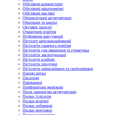
Обігрівачі конвекторні
Обігрівачі мікатермічні
Обігрівачі масляні
Обприскувачі акумуляторні
Обценьки та щипці
Окуляри захисні
Очищувачі повітря
Підйомник вакуумний
Пістолет шпилькозабивний
Пістолети гарячого повітря
Пістолети для змащення та герметика
Пістолети заклепувальні
Пістолети клейові
Пістолети продувні
Пістолети цвяхозабивні та скобозабивні
Парові щітки
Пасатижі
Паяльники
Перфоратори мережеві
Пили ланцюгові акумуляторні
Пилки Алігатор
Пилки відрізні
Пилки лобзикові
Пилки монтажні
Пилки плиткорізи