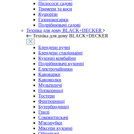
Пилососи садові
Тримери та коси
Кущорізи
Газонокосарки
Подрібнювачі садові
Техніка для дому BLACK+DECKER
Техніка для дому BLACK+DECKER
Блендери ручні
Блендери стаціонарні
Кухонні комбайни
Подрібнювачі кухонні
Електрочайники
Кавоварки
Кавомолки
Мультипечі
Попкорниці
Тостери
Фритюрниці
Бутербродниці
Грилі
Соковитискачі
М'ясорубки
Міксери кухонні
Обігрівачі