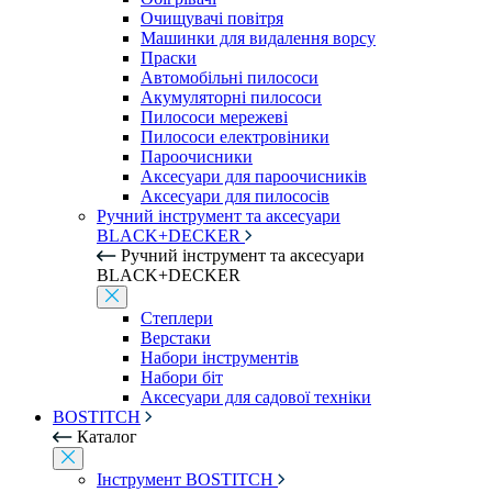
Очищувачі повітря
Машинки для видалення ворсу
Праски
Автомобільні пилососи
Акумуляторні пилососи
Пилососи мережеві
Пилососи електровіники
Пароочисники
Аксесуари для пароочисників
Аксесуари для пилососів
Ручний інструмент та аксесуари
BLACK+DECKER
Ручний інструмент та аксесуари
BLACK+DECKER
Степлери
Верстаки
Набори інструментів
Набори біт
Аксесуари для садової техніки
BOSTITCH
Каталог
Інструмент BOSTITCH