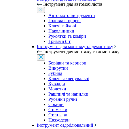
Інструмент для автомобілістів
Авто-мото інструменти
Головки торцеві
Ключі гайкові
Наколінники
Рукоятки та коміри
Тримачі біт
Інструмент для монтажу та демонтажу
Інструмент для монтажу та демонтажу
Борідки та кернери
Викрутки
Зубила
Ключі заклепувальні
Кувалди
Молотки
Рашпилі та напилки
Рубанки ручні
Сокири
Стамески
Степлери
Цвяходери
Інструмент оздоблювальний