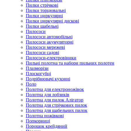
Пилки стрічкові
Пилки торцювальні
Пилки циркулярні
Пилки циркулярні дискові
Пилки шабельні
Пилососи
Пилососи автомобільні
Пилососи акумуляторні
Пилососи мережеві
Пилососи садові
Пилососи-електровіники
Пильні полотна та набори пильних полотен
Плазморізи
Плоскогубці
Подрібнювачі кухонні
Поло
Полотна для електроножівок
Полотна для лобзиків
Полотна для пилок Алігатор
Полотна для стрічкових пилок
Полотна для шабельних пилок
Полотна ножівкові
Попкорниці
Порошок крейдяний