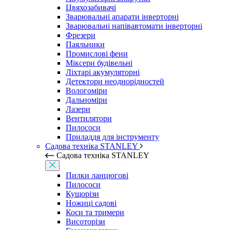
Цвяхозабивачі
Зварювальні апарати інверторні
Зварювальні напівавтомати інверторні
Фрезери
Паяльники
Промислові фени
Міксери будівельні
Ліхтарі акумуляторні
Детектори неоднорідностей
Вологоміри
Дальноміри
Лазери
Вентилятори
Пилососи
Приладдя для інструменту
Садова техніка STANLEY
Садова техніка STANLEY
Пилки ланцюгові
Пилососи
Кущорізи
Ножиці садові
Коси та тримери
Висоторізи