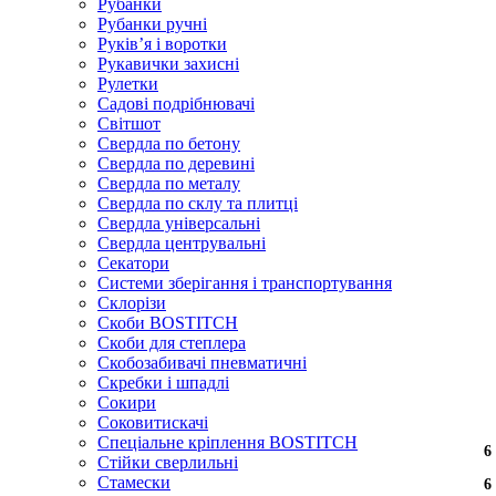
Рубанки
Рубанки ручні
Руківʼя і воротки
Рукавички захисні
Рулетки
Садові подрібнювачі
Світшот
Свердла по бетону
Свердла по деревині
Свердла по металу
Свердла по склу та плитці
Свердла універсальні
Свердла центрувальні
Секатори
Системи зберігання і транспортування
Склорізи
Скоби BOSTITCH
Скоби для степлера
Скобозабивачі пневматичні
Скребки і шпадлі
Сокири
Соковитискачі
Спеціальне кріплення BOSTITCH
6
6
Стійки сверлильні
Стамески
6
6