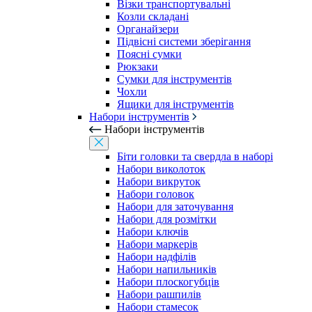
Візки транспортувальні
Козли складані
Органайзери
Підвісні системи зберігання
Поясні сумки
Рюкзаки
Сумки для інструментів
Чохли
Ящики для інструментів
Набори інструментів
Набори інструментів
Біти головки та свердла в наборі
Набори виколоток
Набори викруток
Набори головок
Набори для заточування
Набори для розмітки
Набори ключів
Набори маркерів
Набори надфілів
Набори напильників
Набори плоскогубців
Набори рашпилів
Набори стамесок