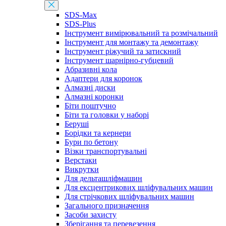
SDS-Max
SDS-Plus
Інструмент вимірювальний та розмічальний
Інструмент для монтажу та демонтажу
Інструмент ріжучий та затискний
Інструмент шарнірно-губцевий
Абразивні кола
Адаптери для коронок
Алмазні диски
Алмазні коронки
Біти поштучно
Біти та головки у наборі
Беруші
Борідки та кернери
Бури по бетону
Візки транспортувальні
Верстаки
Викрутки
Для дельташліфмашин
Для ексцентрикових шліфувальних машин
Для стрічкових шліфувальних машин
Загального призначення
Засоби захисту
Зберігання та перевезення