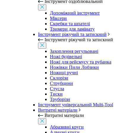
Інструмент оздоблювальний
Допоміжний інструмент
Міксери
Скребки та шпателі
Тримери для ламінату
Інструмент ріжучий та затискний
Інструмент ріжучий та затискний
Захоплення регульовані
Ножі будівельні
Ножі для рейсмусу та рубанка
Ножівки Пили Лобзики
Ножиці ручні
Склорізи
Струбцини
Стусла
Тиски
Труборізи
Інструмент універсальний Multi-Tool
Витратні матеріали
Витратні матеріали
Абразивні круги
Алмазні круги