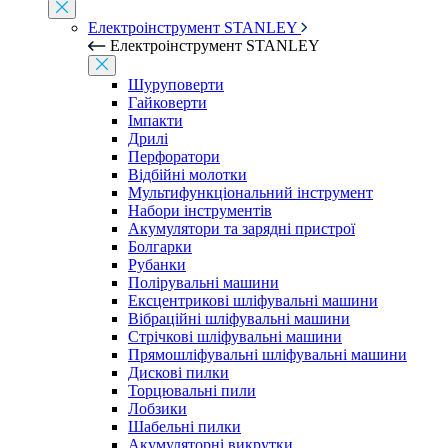
Електроінструмент STANLEY
Електроінструмент STANLEY
Шуруповерти
Гайковерти
Імпакти
Дрилі
Перфоратори
Відбійні молотки
Мультифункціональний інструмент
Набори інструментів
Акумулятори та зарядні пристрої
Болгарки
Рубанки
Полірувальні машини
Ексцентрикові шліфувальні машини
Вібраційні шліфувальні машини
Стрічкові шліфувальні машини
Прямошліфувальні шліфувальні машини
Дискові пилки
Торцювальні пили
Лобзики
Шабельні пилки
Акумуляторні викрутки