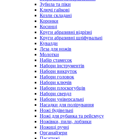
Зубила та піки
Ключі гайкові
Козли складані
Коронки
Косинці
Круги абразивні відрізні
Круги абразивні шліфувальні
Кувалди
Леза для ножів
Молотки
Набір стамесок
Набори інструментів
Набори викруток
Набори головок
Набори ключів
Набори плоскогубців
Набори свердл
Набори універсальні
Насадки для полірування
Ножі будівельні
Ножі для рубанка та рейсмусу
Ножівки, пили, лобзики
Ножиці ручні
Органайзери
Пасатижі