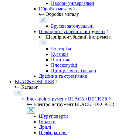
Набори універсальні
Обробка металу
Обробка металу
Бруски заточувальні
Шарнірно-губцевий інструмент
Шарнірно-губцевий інструмент
Болторізи
Кусачки
Пасатижі
Плоскогубці
Щипці зняття ізоляції
Драбини та стрем’янки
BLACK+DECKER
Каталог
Електроінструмент BLACK+DECKER
Електроінструмент BLACK+DECKER
Шуруповерти
Імпакти
Дрилі
Перфоратори