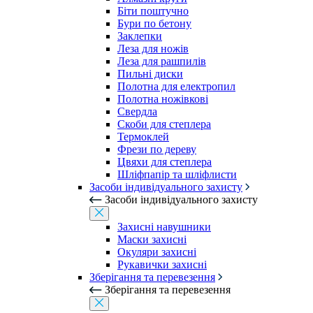
Біти поштучно
Бури по бетону
Заклепки
Леза для ножів
Леза для рашпилів
Пильні диски
Полотна для електропил
Полотна ножівкові
Свердла
Скоби для степлера
Термоклей
Фрези по дереву
Цвяхи для степлера
Шліфпапір та шліфлисти
Засоби індивідуального захисту
Засоби індивідуального захисту
Захисні навушники
Маски захисні
Окуляри захисні
Рукавички захисні
Зберігання та перевезення
Зберігання та перевезення