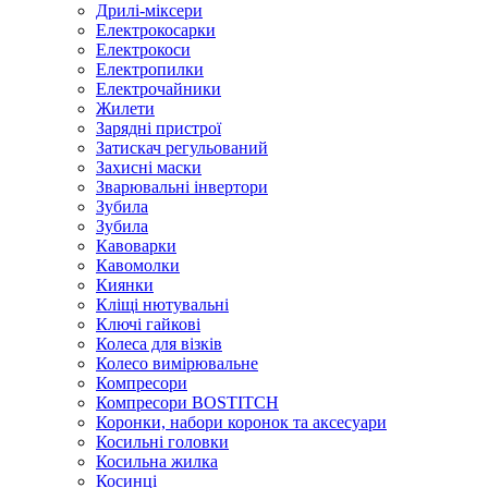
Дрилі-міксери
Електрокосарки
Електрокоси
Електропилки
Електрочайники
Жилети
Зарядні пристрої
Затискач регульований
Захисні маски
Зварювальні інвертори
Зубила
Зубила
Кавоварки
Кавомолки
Киянки
Кліщі нютувальні
Ключі гайкові
Колеса для візків
Колесо вимірювальне
Компресори
Компресори BOSTITCH
Коронки, набори коронок та аксесуари
Косильні головки
Косильна жилка
Косинці