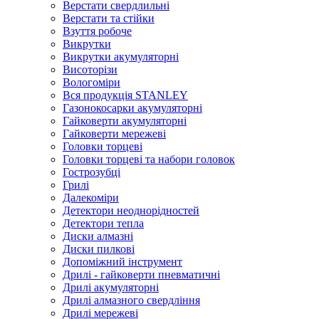
Верстати свердлильні
Верстати та стійки
Взуття робоче
Викрутки
Викрутки акумуляторні
Висоторізи
Вологоміри
Вся продукція STANLEY
Газонокосарки акумуляторні
Гайковерти акумуляторні
Гайковерти мережеві
Головки торцеві
Головки торцеві та набори головок
Гострозубці
Грилі
Далекоміри
Детектори неоднорідностей
Детектори тепла
Диски алмазні
Диски пилкові
Допоміжний інструмент
Дрилі - гайковерти пневматичні
Дрилі акумуляторні
Дрилі алмазного свердління
Дрилі мережеві