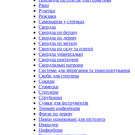
Рівні
Рулетки
Рюкзаки
Самонарізи у стрічках
Свердла
Свердла по бетону
Свердла по дереву
Свердла по металу
Свердла по склу та плитці
Свердла універсальні
Свердла центруючі
Свердлильні патрони
Системи для зберігання та транспортування
Скоби для степлера
Сокири
Стамески
Степлери
Струбцини
Сумки для інструментів
Тримачі цифенборів
Фрези по дереву
Цвяхи оцинковані для пістолета
Цвяходер
Цифенбори