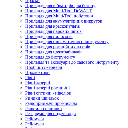
Праски
Приладдя для вібраторів для бетону
Приладдя для Multi-Tool DeWALT
Приладдя для Multi-Tool побутової
Приладдя для акумуляторних викруток
Приладдя для краскопультів
Приладдя для парових щіток
Приладдя для пилососів
Приладдя для пневматичного інструменту
Приладдя для ротаційних лазерів
Приладдя для цвяхозабивачів
Приладдя до інструменту
Приладдя та аксесуари до садового інструменту
Пробійці і кернери
Прожектори
Рівні
Рівні лазерні
Рівні лазерні ротаційні
Рівні оптичні - нівеліри
Різчики шпильок
Радіоприймачі промислові
Рашпилі і напилки
Резервуар для подачі води
Рейсмуси
Рейсмуси