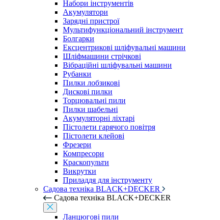
Набори інструментів
Акумулятори
Зарядні пристрої
Мультифункціональний інструмент
Болгарки
Ексцентрикові шліфувальні машини
Шліфмашини стрічкові
Вібраційні шліфувальні машини
Рубанки
Пилки лобзикові
Дискові пилки
Торцювальні пили
Пилки шабельні
Акумуляторні ліхтарі
Пістолети гарячого повітря
Пістолети клейові
Фрезери
Компресори
Краскопульти
Викрутки
Приладдя для інструменту
Садова техніка BLACK+DECKER
Садова техніка BLACK+DECKER
Ланцюгові пили