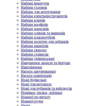
Набори викруток
Набори головок
Набори для заточування
Набори електроінструментів
Набори ключів
Набори надфілів
Набори напилків
Набори олівців та маркерів
Набори пласкозубців
Набори полотен для лобзиків
Набори рашпілів
Набори свердел
Набори стамесок
Набори універсальні
Навушники захисні та беруши
Наколінники
Насоси занурювальні
Насоси поверхневі
Ножі будівельні
Ножі для мотокоси
Ножі для рубанків та рейсмусів
Ножівки, пилки, лобзики
Ножиці по металу
Ножиці ручні
Нюти