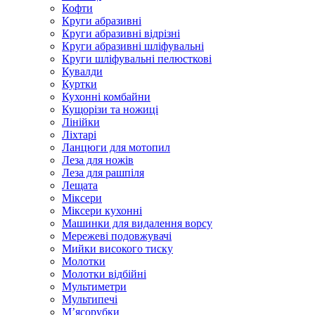
Кофти
Круги абразивні
Круги абразивні відрізні
Круги абразивні шліфувальні
Круги шліфувальні пелюсткові
Кувалди
Куртки
Кухонні комбайни
Кущорізи та ножиці
Лінійки
Ліхтарі
Ланцюги для мотопил
Леза для ножів
Леза для рашпіля
Лещата
Міксери
Міксери кухонні
Машинки для видалення ворсу
Мережеві подовжувачі
Мийки високого тиску
Молотки
Молотки відбійні
Мультиметри
Мультипечі
М’ясорубки