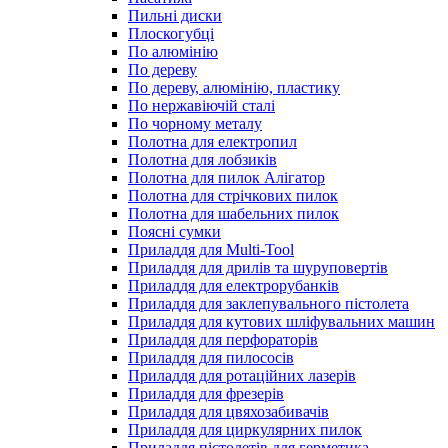
Пильні диски
Плоскогубці
По алюмінію
По дереву
По дереву, алюмінію, пластику
По нержавіючій сталі
По чорному металу
Полотна для електропил
Полотна для лобзиків
Полотна для пилок Алігатор
Полотна для стрічкових пилок
Полотна для шабельних пилок
Поясні сумки
Приладдя для Multi-Tool
Приладдя для дрилів та шуруповертів
Приладдя для електрорубанків
Приладдя для заклепувального пістолета
Приладдя для кутових шліфувальних машин
Приладдя для перфораторів
Приладдя для пилососів
Приладдя для ротаційних лазерів
Приладдя для фрезерів
Приладдя для цвяхозабивачів
Приладдя для циркулярних пилок
Приладдя пістолетів для герметика