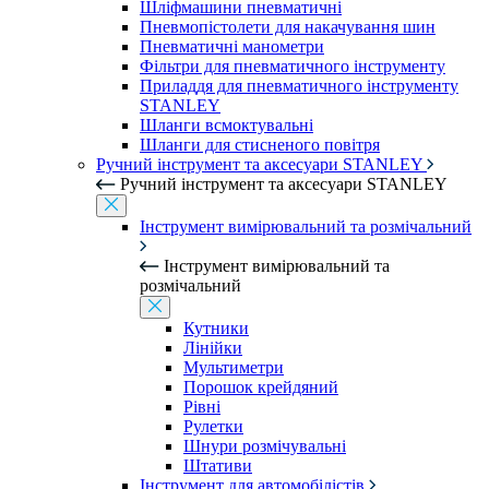
Шліфмашини пневматичні
Пневмопістолети для накачування шин
Пневматичні манометри
Фільтри для пневматичного інструменту
Приладдя для пневматичного інструменту
STANLEY
Шланги всмоктувальні
Шланги для стисненого повітря
Ручний інструмент та аксесуари STANLEY
Ручний інструмент та аксесуари STANLEY
Інструмент вимірювальний та розмічальний
Інструмент вимірювальний та
розмічальний
Кутники
Лінійки
Мультиметри
Порошок крейдяний
Рівні
Рулетки
Шнури розмічувальні
Штативи
Інструмент для автомобілістів