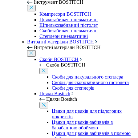
Інструмент BOSTITCH
Компресори BOSTITCH
Цвяхозабивачі пневматичні
Шпилькозабивний пістолет
Скобозабивачі пневматичні
Степлери пневматичні
Витратні матеріали BOSTITCH
Витратні матеріали BOSTITCH
Скоби BOSTITCH
Скоби BOSTITCH
Скоби для пакувального степлера
Скоби для скобозабивного пістолета
Скоби для степлерів
Цвяхи Bostitch
Цвяхи Bostitch
Цвяхи для цвяхів для підлогових
покриттів
Цвяхи для цвяхів-забивачів з
барабанною обоймою
Цвяхи для цвяхів-забивачів з прямою