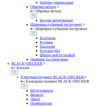
Набори універсальні
Обробка металу
Обробка металу
Бруски заточувальні
Шарнірно-губцевий інструмент
Шарнірно-губцевий інструмент
Болторізи
Кусачки
Пасатижі
Плоскогубці
Щипці зняття ізоляції
Драбини та стрем’янки
BLACK+DECKER
Каталог
Електроінструмент BLACK+DECKER
Електроінструмент BLACK+DECKER
Шуруповерти
Імпакти
Дрилі
Перфоратори