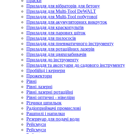
Праски
Приладдя для вібраторів для бетону
Приладдя для Multi-Tool DeWALT
Приладдя для Multi-Tool побутової
Приладдя для акумуляторних викруток
Приладдя для краскопультів
Приладдя для парових щіток
Приладдя для пилососів
Приладдя для пневматичного інструменту
Приладдя для ротаційних лазерів
Приладдя для цвяхозабивачів
Приладдя до інструменту
Приладдя та аксесуари до садового інструменту
Пробійці і кернери
Прожектори
Рівні
Рівні лазерні
Рівні лазерні ротаційні
Рівні оптичні - нівеліри
Різчики шпильок
Радіоприймачі промислові
Рашпилі і напилки
Резервуар для подачі води
Рейсмуси
Рейсмуси