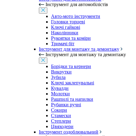
Інструмент для автомобілістів
Авто-мото інструменти
Головки торцеві
Ключі гайкові
Наколінники
Рукоятки та коміри
Тримачі біт
Інструмент для монтажу та демонтажу
Інструмент для монтажу та демонтажу
Борідки та кернери
Викрутки
Зубила
Ключі заклепувальні
Кувалди
Молотки
Рашпилі та напилки
Рубанки ручні
Сокири
Стамески
Степлери
Цвяходери
Інструмент оздоблювальний