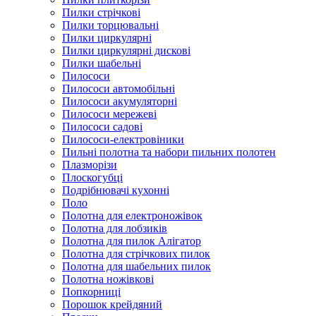
Пилки стрічкові
Пилки торцювальні
Пилки циркулярні
Пилки циркулярні дискові
Пилки шабельні
Пилососи
Пилососи автомобільні
Пилососи акумуляторні
Пилососи мережеві
Пилососи садові
Пилососи-електровіники
Пильні полотна та набори пильних полотен
Плазморізи
Плоскогубці
Подрібнювачі кухонні
Поло
Полотна для електроножівок
Полотна для лобзиків
Полотна для пилок Алігатор
Полотна для стрічкових пилок
Полотна для шабельних пилок
Полотна ножівкові
Попкорниці
Порошок крейдяний