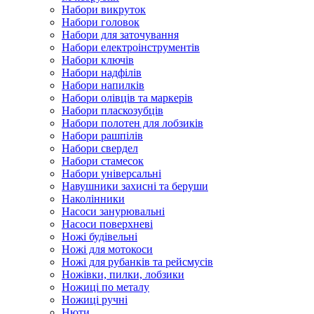
Набори викруток
Набори головок
Набори для заточування
Набори електроінструментів
Набори ключів
Набори надфілів
Набори напилків
Набори олівців та маркерів
Набори пласкозубців
Набори полотен для лобзиків
Набори рашпілів
Набори свердел
Набори стамесок
Набори універсальні
Навушники захисні та беруши
Наколінники
Насоси занурювальні
Насоси поверхневі
Ножі будівельні
Ножі для мотокоси
Ножі для рубанків та рейсмусів
Ножівки, пилки, лобзики
Ножиці по металу
Ножиці ручні
Нюти