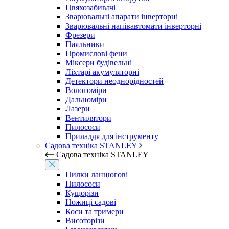
Цвяхозабивачі
Зварювальні апарати інверторні
Зварювальні напівавтомати інверторні
Фрезери
Паяльники
Промислові фени
Міксери будівельні
Ліхтарі акумуляторні
Детектори неоднорідностей
Вологоміри
Дальноміри
Лазери
Вентилятори
Пилососи
Приладдя для інструменту
Садова техніка STANLEY
Садова техніка STANLEY
Пилки ланцюгові
Пилососи
Кущорізи
Ножиці садові
Коси та тримери
Висоторізи