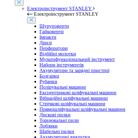
Електроінструмент STANLEY
Електроінструмент STANLEY
Шуруповерти
Гайковерти
Імпакти
Дрилі
Перфоратори
Відбійні молотки
Мультифункціональний інструмент
Набори інструментів
Акумулятори та зарядні пристрої
Болгарки
Рубанки
Полірувальні машини
Ексцентрикові шліфувальні машини
Вібраційні шліфувальні машини
Стрічкові шліфувальні машини
Прямошліфувальні шліфувальні машини
Дискові пилки
Торцювальні пили
Лобзики
Шабельні пилки
Акумуляторні викрутки