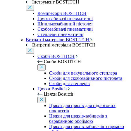
Інструмент BOSTITCH
Компресори BOSTITCH
Цвяхозабивачі пневматичні
Шпилькозабивний пістолет
Скобозабивачі пневматичні
Степлери пневматичні
Витратні матеріали BOSTITCH
Витратні матеріали BOSTITCH
Скоби BOSTITCH
Скоби BOSTITCH
Скоби для пакувального степлера
Скоби для скобозабивного пістолета
Скоби для степлерів
Цвяхи Bostitch
Цвяхи Bostitch
Цвяхи для цвяхів для підлогових
покриттів
Цвяхи для цвяхів-забивачів з
барабанною обоймою
Цвяхи для цвяхів-забивачів з прямою