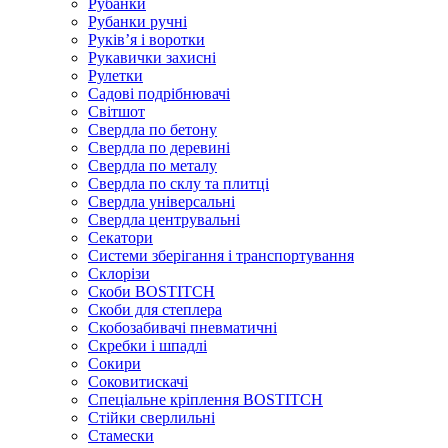
Рубанки
Рубанки ручні
Руківʼя і воротки
Рукавички захисні
Рулетки
Садові подрібнювачі
Світшот
Свердла по бетону
Свердла по деревині
Свердла по металу
Свердла по склу та плитці
Свердла універсальні
Свердла центрувальні
Секатори
Системи зберігання і транспортування
Склорізи
Скоби BOSTITCH
Скоби для степлера
Скобозабивачі пневматичні
Скребки і шпадлі
Сокири
Соковитискачі
Спеціальне кріплення BOSTITCH
Стійки сверлильні
Стамески