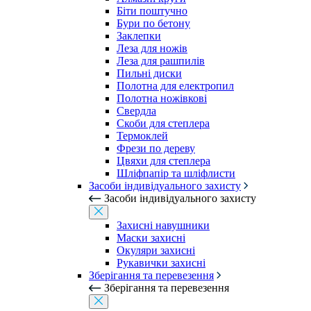
Біти поштучно
Бури по бетону
Заклепки
Леза для ножів
Леза для рашпилів
Пильні диски
Полотна для електропил
Полотна ножівкові
Свердла
Скоби для степлера
Термоклей
Фрези по дереву
Цвяхи для степлера
Шліфпапір та шліфлисти
Засоби індивідуального захисту
Засоби індивідуального захисту
Захисні навушники
Маски захисні
Окуляри захисні
Рукавички захисні
Зберігання та перевезення
Зберігання та перевезення