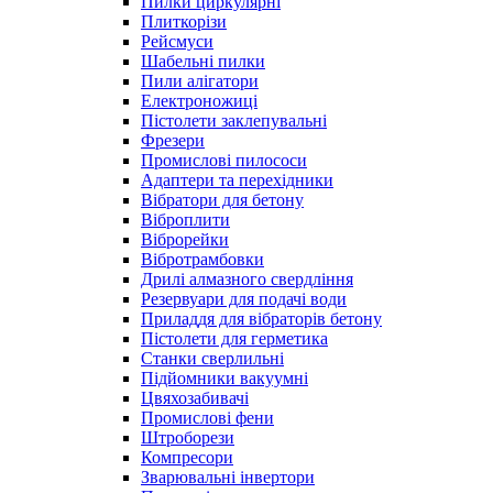
Пилки циркулярні
Плиткорізи
Рейсмуси
Шабельні пилки
Пили алігатори
Електроножиці
Пістолети заклепувальні
Фрезери
Промислові пилососи
Адаптери та перехідники
Вібратори для бетону
Віброплити
Віброрейки
Вібротрамбовки
Дрилі алмазного свердління
Резервуари для подачі води
Приладдя для вібраторів бетону
Пістолети для герметика
Станки сверлильні
Підйомники вакуумні
Цвяхозабивачі
Промислові фени
Штроборези
Компресори
Зварювальні інвертори