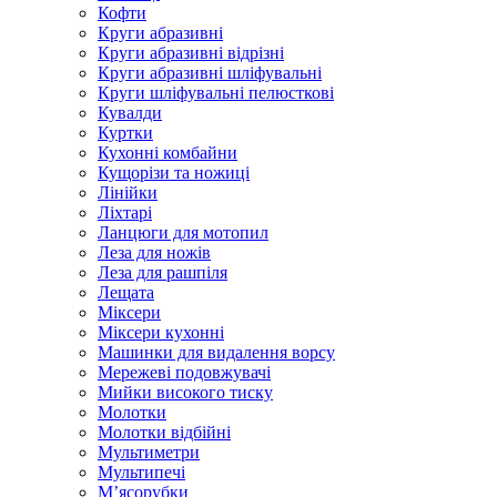
Кофти
Круги абразивні
Круги абразивні відрізні
Круги абразивні шліфувальні
Круги шліфувальні пелюсткові
Кувалди
Куртки
Кухонні комбайни
Кущорізи та ножиці
Лінійки
Ліхтарі
Ланцюги для мотопил
Леза для ножів
Леза для рашпіля
Лещата
Міксери
Міксери кухонні
Машинки для видалення ворсу
Мережеві подовжувачі
Мийки високого тиску
Молотки
Молотки відбійні
Мультиметри
Мультипечі
М’ясорубки