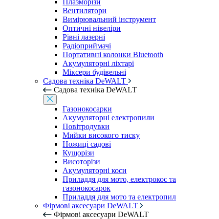
Плазморізи
Вентилятори
Вимірювальний інструмент
Оптичні нівеліри
Рівні лазерні
Радіоприймачі
Портативні колонки Bluetooth
Акумуляторні ліхтарі
Міксери будівельні
Садова техніка DeWALT
Садова техніка DeWALT
Газонокосарки
Акумуляторні електропили
Повітродувки
Мийки високого тиску
Ножиці садові
Кущорізи
Висоторізи
Акумуляторні коси
Приладдя для мото, електрокос та
газонокосарок
Приладдя для мото та електропил
Фірмові аксесуари DeWALT
Фірмові аксесуари DeWALT