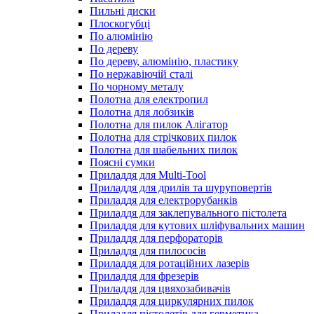
Пильні диски
Плоскогубці
По алюмінію
По дереву
По дереву, алюмінію, пластику
По нержавіючій сталі
По чорному металу
Полотна для електропил
Полотна для лобзиків
Полотна для пилок Алігатор
Полотна для стрічкових пилок
Полотна для шабельних пилок
Поясні сумки
Приладдя для Multi-Tool
Приладдя для дрилів та шуруповертів
Приладдя для електрорубанків
Приладдя для заклепувального пістолета
Приладдя для кутових шліфувальних машин
Приладдя для перфораторів
Приладдя для пилососів
Приладдя для ротаційних лазерів
Приладдя для фрезерів
Приладдя для цвяхозабивачів
Приладдя для циркулярних пилок
Приладдя пістолетів для герметика