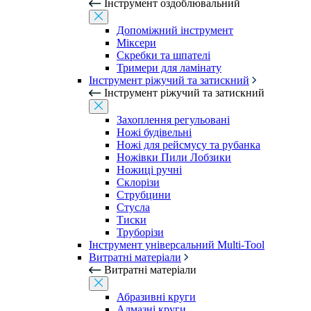
Інструмент оздоблювальний
Допоміжний інструмент
Міксери
Скребки та шпателі
Тримери для ламінату
Інструмент ріжучий та затискний
Інструмент ріжучий та затискний
Захоплення регульовані
Ножі будівельні
Ножі для рейсмусу та рубанка
Ножівки Пили Лобзики
Ножиці ручні
Склорізи
Струбцини
Стусла
Тиски
Труборізи
Інструмент універсальний Multi-Tool
Витратні матеріали
Витратні матеріали
Абразивні круги
Алмазні круги