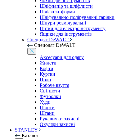
Чохли для інструментів
Шліфпапір та шліфлисти
Шліфплатформи
Шліфувально-полірувальні тарілки
Шнури розмічувальні
Щітки для електроінструменту
Ящики для інструментів
Спецодяг DeWALT
Спецодяг DeWALT
Аксесуари для одягу
Жилети
Кофти
Куртки
Поло
Робоче взуття
Світшоти
Футболки
Худи
Шорти
Штани
Рукавички захисні
Окуляри захисні
STANLEY
Каталог