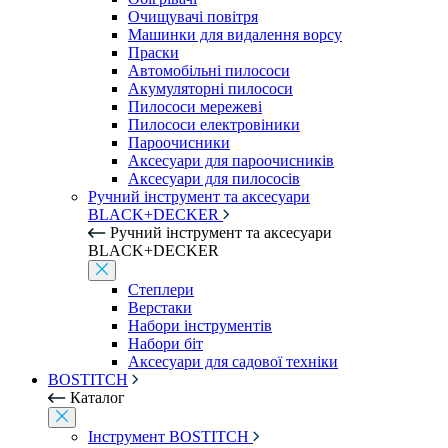
Очищувачі повітря
Машинки для видалення ворсу
Праски
Автомобільні пилососи
Акумуляторні пилососи
Пилососи мережеві
Пилососи електровіники
Пароочисники
Аксесуари для пароочисників
Аксесуари для пилососів
Ручний інструмент та аксесуари
BLACK+DECKER
Ручний інструмент та аксесуари
BLACK+DECKER
Степлери
Верстаки
Набори інструментів
Набори біт
Аксесуари для садової техніки
BOSTITCH
Каталог
Інструмент BOSTITCH