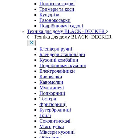
Пилососи садові
Тримери та коси
Кущорізи
Газонокосарки
Подрібнювачі садові
Техніка для дому BLACK+DECKER
Техніка для дому BLACK+DECKER
Блендери ручні
Блендери стаціонарні
Кухонні комбайни
Подрібнювачі кухонні
Електрочайники
Кавоварки
Кавомолки
Мультипечі
Попкорниці
Тостери
Фритюрниці
Бутербродниці
Грилі
Соковитискачі
М'ясорубки
Міксери кухонні
Обігрівачі