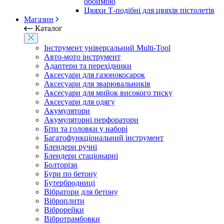
обоймою
Цвяхи Т-подібні для цвяхів пістолетів
Магазин
Каталог
Інструмент універсальний Multi-Tool
Авто-мото інструмент
Адаптери та перехідники
Аксесуари для газонокосарок
Аксесуари для зварювальників
Аксесуари для мийок високого тиску
Аксесуари для одягу
Акумулятори
Акумуляторні перфоратори
Біти та головки у наборі
Багатофункціональний інструмент
Блендери ручні
Блендери стаціонарні
Болторізи
Бури по бетону
Бутербродниці
Вібратори для бетону
Віброплити
Віброрейки
Вібротрамбовки