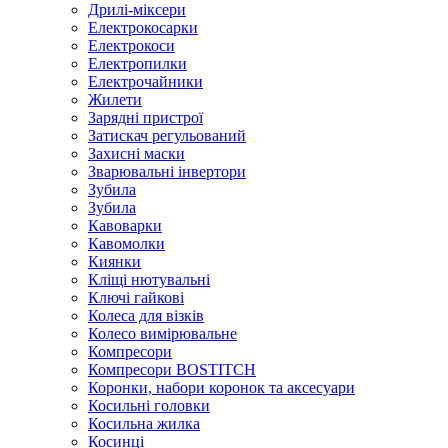
Дрилі-міксери
Електрокосарки
Електрокоси
Електропилки
Електрочайники
Жилети
Зарядні пристрої
Затискач регульований
Захисні маски
Зварювальні інвертори
Зубила
Зубила
Кавоварки
Кавомолки
Киянки
Кліщі нютувальні
Ключі гайкові
Колеса для візків
Колесо вимірювальне
Компресори
Компресори BOSTITCH
Коронки, набори коронок та аксесуари
Косильні головки
Косильна жилка
Косинці