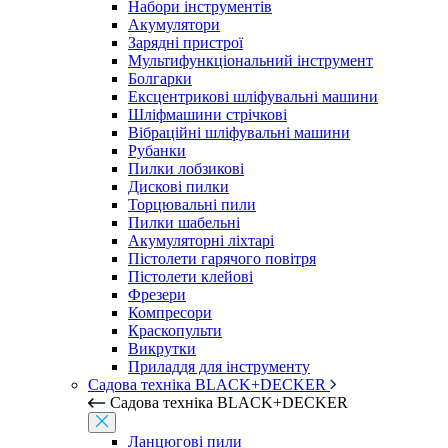
Набори інструментів
Акумулятори
Зарядні пристрої
Мультифункціональний інструмент
Болгарки
Ексцентрикові шліфувальні машини
Шліфмашини стрічкові
Вібраційні шліфувальні машини
Рубанки
Пилки лобзикові
Дискові пилки
Торцювальні пили
Пилки шабельні
Акумуляторні ліхтарі
Пістолети гарячого повітря
Пістолети клейові
Фрезери
Компресори
Краскопульти
Викрутки
Приладдя для інструменту
Садова техніка BLACK+DECKER
Садова техніка BLACK+DECKER
Ланцюгові пили