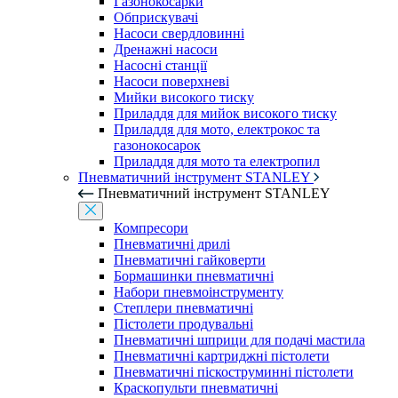
Газонокосарки
Обприскувачі
Насоси свердловинні
Дренажні насоси
Насосні станції
Насоси поверхневі
Мийки високого тиску
Приладдя для мийок високого тиску
Приладдя для мото, електрокос та
газонокосарок
Приладдя для мото та електропил
Пневматичний інструмент STANLEY
Пневматичний інструмент STANLEY
Компресори
Пневматичні дрилі
Пневматичні гайковерти
Бормашинки пневматичні
Набори пневмоінструменту
Степлери пневматичні
Пістолети продувальні
Пневматичні шприци для подачі мастила
Пневматичні картриджні пістолети
Пневматичні піскоструминні пістолети
Краскопульти пневматичні