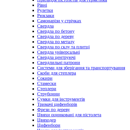
Рівні
Рулетки
Рюкзаки
Самонарізи у стрічках
Свердла
Свердла по бетону
Свердла по дереву
Свердла по металу
Свердла по склу та плитці
Свердла універсальні
Свердла центруючі
Свердлильні патрони
Системи для зберігання та транспортування
Скоби для степлера
Сокири
Стамески
Степлери
Струбцини
Сумки для інструментів
Тримачі цифенборів
Фрези по дереву
Цвяхи оцинковані для пістолета
Цвяходер
Цифенбори