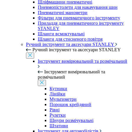
Шліфмашини пневматичні
Пневмопістолети для накачування шин
Пневматичні манометри
Фільтри для пневматичного інструменту
Приладдя для пневматичного інструменту
STANLEY
Шланги всмоктувальні
Шланги для стисненого повітря
Ручний інструмент та аксесуари STANLEY
Ручний інструмент та аксесуари STANLEY
Інструмент вимірювальний та розмічальний
Інструмент вимірювальний та
розмічальний
Кутники
Лінійки
Мультиметри
Порошок крейдяний
Рівні
Рулетки
Шнури розмічувальні
Штативи
Інструмент для автомобілістів