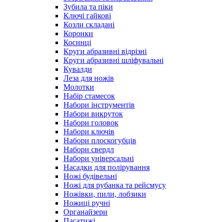
Зубила та піки
Ключі гайкові
Козли складані
Коронки
Косинці
Круги абразивні відрізні
Круги абразивні шліфувальні
Кувалди
Леза для ножів
Молотки
Набір стамесок
Набори інструментів
Набори викруток
Набори головок
Набори ключів
Набори плоскогубців
Набори свердл
Набори універсальні
Насадки для полірування
Ножі будівельні
Ножі для рубанка та рейсмусу
Ножівки, пили, лобзики
Ножиці ручні
Органайзери
Пасатижі