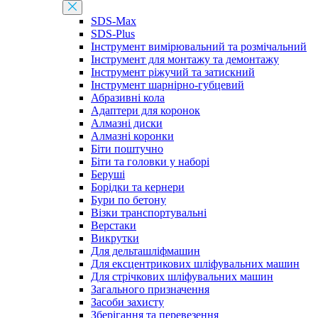
SDS-Max
SDS-Plus
Інструмент вимірювальний та розмічальний
Інструмент для монтажу та демонтажу
Інструмент ріжучий та затискний
Інструмент шарнірно-губцевий
Абразивні кола
Адаптери для коронок
Алмазні диски
Алмазні коронки
Біти поштучно
Біти та головки у наборі
Беруші
Борідки та кернери
Бури по бетону
Візки транспортувальні
Верстаки
Викрутки
Для дельташліфмашин
Для ексцентрикових шліфувальних машин
Для стрічкових шліфувальних машин
Загального призначення
Засоби захисту
Зберігання та перевезення