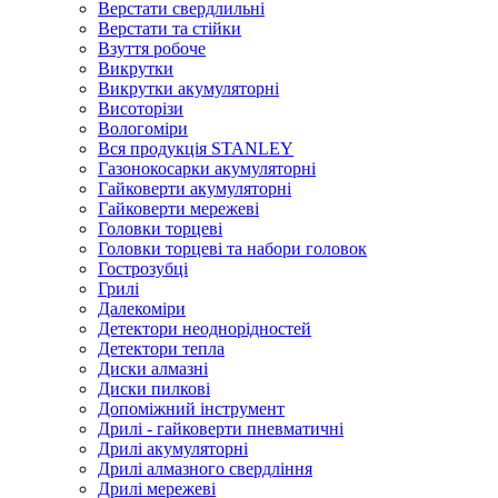
Верстати свердлильні
Верстати та стійки
Взуття робоче
Викрутки
Викрутки акумуляторні
Висоторізи
Вологоміри
Вся продукція STANLEY
Газонокосарки акумуляторні
Гайковерти акумуляторні
Гайковерти мережеві
Головки торцеві
Головки торцеві та набори головок
Гострозубці
Грилі
Далекоміри
Детектори неоднорідностей
Детектори тепла
Диски алмазні
Диски пилкові
Допоміжний інструмент
Дрилі - гайковерти пневматичні
Дрилі акумуляторні
Дрилі алмазного свердління
Дрилі мережеві