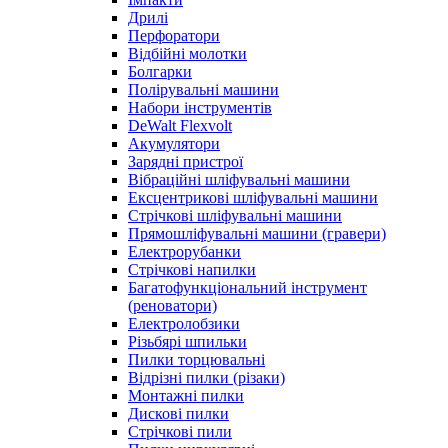
Дрилі
Перфоратори
Відбійні молотки
Болгарки
Полірувальні машини
Набори інструментів
DeWalt Flexvolt
Акумулятори
Зарядні пристрої
Вібраційні шліфувальні машини
Ексцентрикові шліфувальні машини
Стрічкові шліфувальні машини
Прямошліфувальні машини (гравери)
Електрорубанки
Стрічкові напилки
Багатофункціональний інструмент
(реноватори)
Електролобзики
Різьбярі шпильки
Пилки торцювальні
Відрізні пилки (різаки)
Монтажні пилки
Дискові пилки
Стрічкові пили