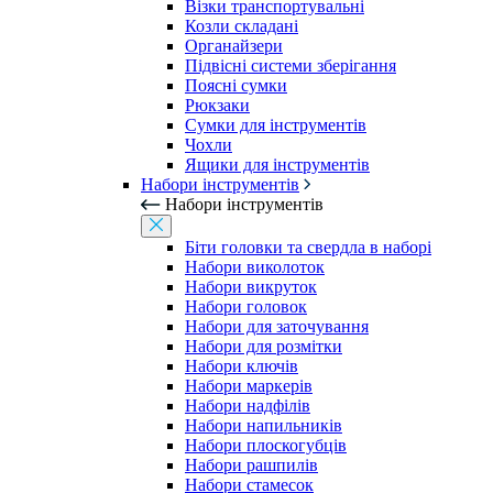
Візки транспортувальні
Козли складані
Органайзери
Підвісні системи зберігання
Поясні сумки
Рюкзаки
Сумки для інструментів
Чохли
Ящики для інструментів
Набори інструментів
Набори інструментів
Біти головки та свердла в наборі
Набори виколоток
Набори викруток
Набори головок
Набори для заточування
Набори для розмітки
Набори ключів
Набори маркерів
Набори надфілів
Набори напильників
Набори плоскогубців
Набори рашпилів
Набори стамесок