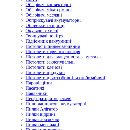
Обігрівачі конвекторні
Обігрівачі мікатермічні
Обігрівачі масляні
Обприскувачі акумуляторні
Обценьки та щипці
Окуляри захисні
Очищувачі повітря
Підйомник вакуумний
Пістолет шпилькозабивний
Пістолети гарячого повітря
Пістолети для змащення та герметика
Пістолети заклепувальні
Пістолети клейові
Пістолети продувні
Пістолети цвяхозабивні та скобозабивні
Парові щітки
Пасатижі
Паяльники
Перфоратори мережеві
Пили ланцюгові акумуляторні
Пилки Алігатор
Пилки відрізні
Пилки лобзикові
Пилки монтажні
Пилки плиткорізи