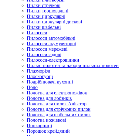
Пилки стрічкові
Пилки торцювальні
Пилки циркулярні
Пилки циркулярні дискові
Пилки шабельні
Пилососи
Пилососи автомобільні
Пилососи акумуляторні
Пилососи мережеві
Пилососи садові
Пилососи-електровіники
Пильні полотна та набори пильних полотен
Плазморізи
Плоскогубці
Подрібнювачі кухонні
Поло
Полотна для електроножівок
Полотна для лобзиків
Полотна для пилок Алігатор
Полотна для стрічкових пилок
Полотна для шабельних пилок
Полотна ножівкові
Попкорниці
Порошок крейдяний