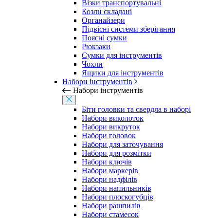
Візки транспортувальні
Козли складані
Органайзери
Підвісні системи зберігання
Поясні сумки
Рюкзаки
Сумки для інструментів
Чохли
Ящики для інструментів
Набори інструментів
Набори інструментів
Біти головки та свердла в наборі
Набори виколоток
Набори викруток
Набори головок
Набори для заточування
Набори для розмітки
Набори ключів
Набори маркерів
Набори надфілів
Набори напильників
Набори плоскогубців
Набори рашпилів
Набори стамесок