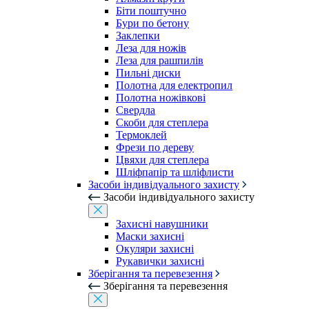
Біти поштучно
Бури по бетону
Заклепки
Леза для ножів
Леза для рашпилів
Пильні диски
Полотна для електропил
Полотна ножівкові
Свердла
Скоби для степлера
Термоклей
Фрези по дереву
Цвяхи для степлера
Шліфпапір та шліфлисти
Засоби індивідуального захисту
Засоби індивідуального захисту
Захисні навушники
Маски захисні
Окуляри захисні
Рукавички захисні
Зберігання та перевезення
Зберігання та перевезення