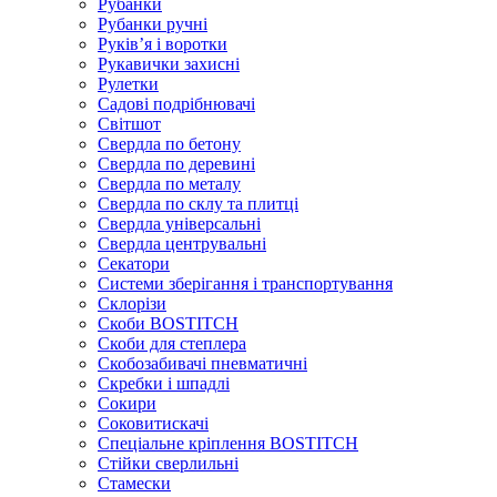
Рубанки
Рубанки ручні
Руківʼя і воротки
Рукавички захисні
Рулетки
Садові подрібнювачі
Світшот
Свердла по бетону
Свердла по деревині
Свердла по металу
Свердла по склу та плитці
Свердла універсальні
Свердла центрувальні
Секатори
Системи зберігання і транспортування
Склорізи
Скоби BOSTITCH
Скоби для степлера
Скобозабивачі пневматичні
Скребки і шпадлі
Сокири
Соковитискачі
Спеціальне кріплення BOSTITCH
Стійки сверлильні
Стамески