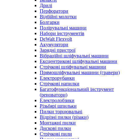
Дрилі
Перфоратори
Відбійні молотки
Болгарки
Полірувальні машини
Набори інструментів
DeWalt Flexvolt
Акумулятори
Зарядні пристрої
Вібраційні шліфувальні машини
Ексцентрикові шліфувальні машини
Стрічкові шліфувальні машини
Прямошліфувальні машини (гравери)
Електрорубанки
Стрічкові напилки
Багатофункціональний інструмент
(реноватори)
Електролобзики
Різьбярі шпильки
Пилки торцювальні
Відрізні пилки (різаки)
Монтажні пилки
Дискові пилки
Стрічкові пили