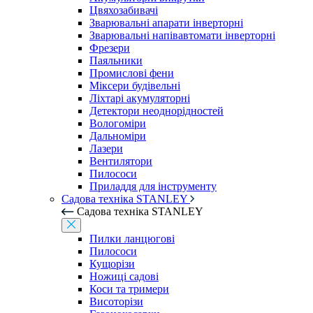
Цвяхозабивачі
Зварювальні апарати інверторні
Зварювальні напівавтомати інверторні
Фрезери
Паяльники
Промислові фени
Міксери будівельні
Ліхтарі акумуляторні
Детектори неоднорідностей
Вологоміри
Дальноміри
Лазери
Вентилятори
Пилососи
Приладдя для інструменту
Садова техніка STANLEY
Садова техніка STANLEY
Пилки ланцюгові
Пилососи
Кущорізи
Ножиці садові
Коси та тримери
Висоторізи