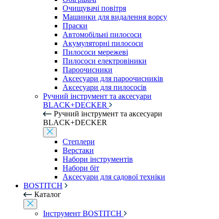
Очищувачі повітря
Машинки для видалення ворсу
Праски
Автомобільні пилососи
Акумуляторні пилососи
Пилососи мережеві
Пилососи електровіники
Пароочисники
Аксесуари для пароочисників
Аксесуари для пилососів
Ручний інструмент та аксесуари
BLACK+DECKER
Ручний інструмент та аксесуари
BLACK+DECKER
Степлери
Верстаки
Набори інструментів
Набори біт
Аксесуари для садової техніки
BOSTITCH
Каталог
Інструмент BOSTITCH