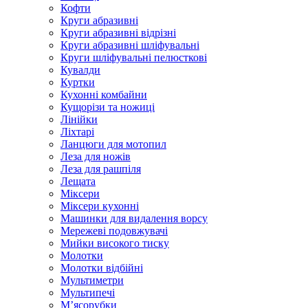
Кофти
Круги абразивні
Круги абразивні відрізні
Круги абразивні шліфувальні
Круги шліфувальні пелюсткові
Кувалди
Куртки
Кухонні комбайни
Кущорізи та ножиці
Лінійки
Ліхтарі
Ланцюги для мотопил
Леза для ножів
Леза для рашпіля
Лещата
Міксери
Міксери кухонні
Машинки для видалення ворсу
Мережеві подовжувачі
Мийки високого тиску
Молотки
Молотки відбійні
Мультиметри
Мультипечі
М’ясорубки