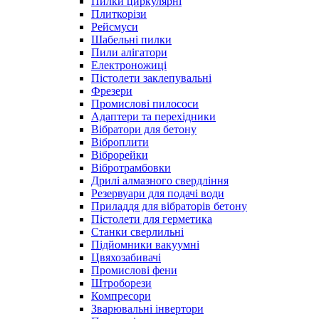
Пилки циркулярні
Плиткорізи
Рейсмуси
Шабельні пилки
Пили алігатори
Електроножиці
Пістолети заклепувальні
Фрезери
Промислові пилососи
Адаптери та перехідники
Вібратори для бетону
Віброплити
Віброрейки
Вібротрамбовки
Дрилі алмазного свердління
Резервуари для подачі води
Приладдя для вібраторів бетону
Пістолети для герметика
Станки сверлильні
Підйомники вакуумні
Цвяхозабивачі
Промислові фени
Штроборези
Компресори
Зварювальні інвертори