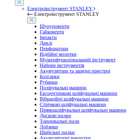
Електроінструмент STANLEY
Електроінструмент STANLEY
Шуруповерти
Гайковерти
Імпакти
Дрилі
Перфоратори
Відбійні молотки
Мультифункціональний інструмент
Набори інструментів
Акумулятори та зарядні пристрої
Болгарки
Рубанки
Полірувальні машини
Ексцентрикові шліфувальні машини
Вібраційні шліфувальні машини
Стрічкові шліфувальні машини
Прямошліфувальні шліфувальні машини
Дискові пилки
Торцювальні пили
Лобзики
Шабельні пилки
Акумуляторні викрутки