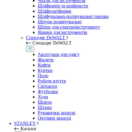
Чохли для інструментів
Шліфпапір та шліфлисти
Шліфплатформи
Шліфувально-полірувальні тарілки
Шнури розмічувальні
Щітки для електроінструменту
Ящики для інструментів
Спецодяг DeWALT
Спецодяг DeWALT
Аксесуари для одягу
Жилети
Кофти
Куртки
Поло
Робоче взуття
Світшоти
Футболки
Худи
Шорти
Штани
Рукавички захисні
Окуляри захисні
STANLEY
Каталог