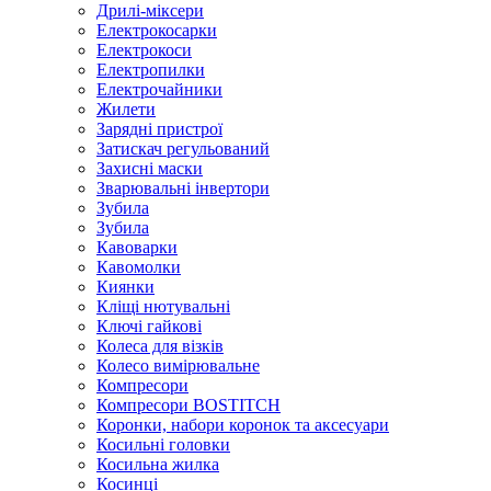
Дрилі-міксери
Електрокосарки
Електрокоси
Електропилки
Електрочайники
Жилети
Зарядні пристрої
Затискач регульований
Захисні маски
Зварювальні інвертори
Зубила
Зубила
Кавоварки
Кавомолки
Киянки
Кліщі нютувальні
Ключі гайкові
Колеса для візків
Колесо вимірювальне
Компресори
Компресори BOSTITCH
Коронки, набори коронок та аксесуари
Косильні головки
Косильна жилка
Косинці