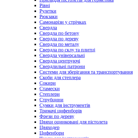
Рівні
Рулетки
Рюкзаки
Самонарізи у стрічках
Свердла
Свердла по бетону
Свердла по дереву
Свердла по металу
Свердла по склу та плитці
Свердла універсальні
Свердла центруючі
Свердлильні патрони
Системи для зберігання та транспортування
Скоби для степлера
Сокири
Стамески
Степлери
Струбцини
Сумки для інструментів
Тримачі цифенборів
Фрези по дереву
Цвяхи оцинковані для пістолета
Цвяходер
Цифенбори