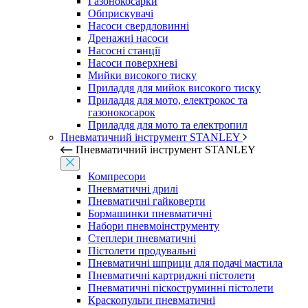
Газонокосарки
Обприскувачі
Насоси свердловинні
Дренажні насоси
Насосні станції
Насоси поверхневі
Мийки високого тиску
Приладдя для мийок високого тиску
Приладдя для мото, електрокос та
газонокосарок
Приладдя для мото та електропил
Пневматичний інструмент STANLEY
Пневматичний інструмент STANLEY
Компресори
Пневматичні дрилі
Пневматичні гайковерти
Бормашинки пневматичні
Набори пневмоінструменту
Степлери пневматичні
Пістолети продувальні
Пневматичні шприци для подачі мастила
Пневматичні картриджні пістолети
Пневматичні піскоструминні пістолети
Краскопульти пневматичні