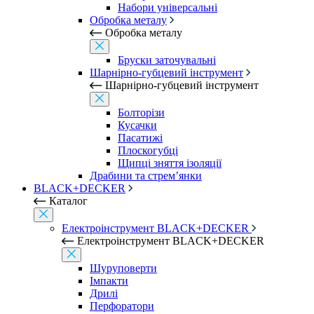
Набори універсальні
Обробка металу
Обробка металу
Бруски заточувальні
Шарнірно-губцевий інструмент
Шарнірно-губцевий інструмент
Болторізи
Кусачки
Пасатижі
Плоскогубці
Щипці зняття ізоляції
Драбини та стрем’янки
BLACK+DECKER
Каталог
Електроінструмент BLACK+DECKER
Електроінструмент BLACK+DECKER
Шуруповерти
Імпакти
Дрилі
Перфоратори