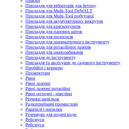
Праски
Приладдя для вібраторів для бетону
Приладдя для Multi-Tool DeWALT
Приладдя для Multi-Tool побутової
Приладдя для акумуляторних викруток
Приладдя для краскопультів
Приладдя для парових щіток
Приладдя для пилососів
Приладдя для пневматичного інструменту
Приладдя для ротаційних лазерів
Приладдя для цвяхозабивачів
Приладдя до інструменту
Приладдя та аксесуари до садового інструменту
Пробійці і кернери
Прожектори
Рівні
Рівні лазерні
Рівні лазерні ротаційні
Рівні оптичні - нівеліри
Різчики шпильок
Радіоприймачі промислові
Рашпилі і напилки
Резервуар для подачі води
Рейсмуси
Рейсмуси