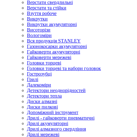
Верстати свердлильні
Верстати та стійки
Взуття робоче
Викрутки
Викрутки акумуляторні
Висоторізи
Вологоміри
Вся продукція STANLEY
Газонокосарки акумуляторні
Гайковерти акумуляторні
Гайковерти мережеві
Головки торцеві
Головки торцеві та набори головок
Гострозубці
Грилі
Далекоміри
Детектори неоднорідностей
Детектори тепла
Диски алмазні
Диски пилкові
Допоміжний інструмент
Дрилі - гайковерти пневматичні
Дрилі акумуляторні
Дрилі алмазного свердління
Дрилі мережеві