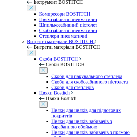
Інструмент BOSTITCH
Компресори BOSTITCH
Цвяхозабивачі пневматичні
Шпилькозабивний пістолет
Скобозабивачі пневматичні
Степлери пневматичні
Витратні матеріали BOSTITCH
Витратні матеріали BOSTITCH
Скоби BOSTITCH
Скоби BOSTITCH
Скоби для пакувального степлера
Скоби для скобозабивного пістолета
Скоби для степлерів
Цвяхи Bostitch
Цвяхи Bostitch
Цвяхи для цвяхів для підлогових
покриттів
Цвяхи для цвяхів-забивачів з
барабанною обоймою
Цвяхи для цвяхів-забивачів з прямою