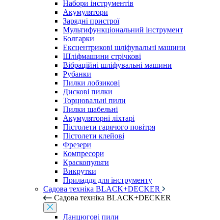
Набори інструментів
Акумулятори
Зарядні пристрої
Мультифункціональний інструмент
Болгарки
Ексцентрикові шліфувальні машини
Шліфмашини стрічкові
Вібраційні шліфувальні машини
Рубанки
Пилки лобзикові
Дискові пилки
Торцювальні пили
Пилки шабельні
Акумуляторні ліхтарі
Пістолети гарячого повітря
Пістолети клейові
Фрезери
Компресори
Краскопульти
Викрутки
Приладдя для інструменту
Садова техніка BLACK+DECKER
Садова техніка BLACK+DECKER
Ланцюгові пили