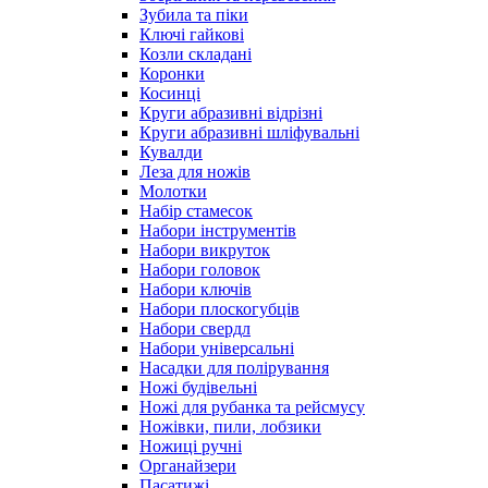
Зубила та піки
Ключі гайкові
Козли складані
Коронки
Косинці
Круги абразивні відрізні
Круги абразивні шліфувальні
Кувалди
Леза для ножів
Молотки
Набір стамесок
Набори інструментів
Набори викруток
Набори головок
Набори ключів
Набори плоскогубців
Набори свердл
Набори універсальні
Насадки для полірування
Ножі будівельні
Ножі для рубанка та рейсмусу
Ножівки, пили, лобзики
Ножиці ручні
Органайзери
Пасатижі