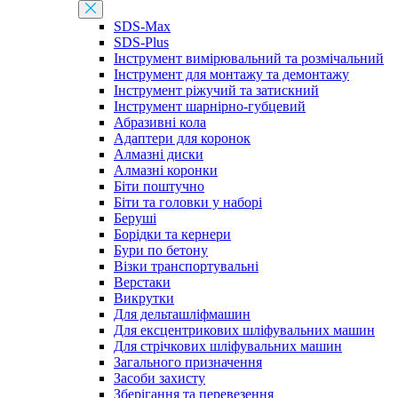
SDS-Max
SDS-Plus
Інструмент вимірювальний та розмічальний
Інструмент для монтажу та демонтажу
Інструмент ріжучий та затискний
Інструмент шарнірно-губцевий
Абразивні кола
Адаптери для коронок
Алмазні диски
Алмазні коронки
Біти поштучно
Біти та головки у наборі
Беруші
Борідки та кернери
Бури по бетону
Візки транспортувальні
Верстаки
Викрутки
Для дельташліфмашин
Для ексцентрикових шліфувальних машин
Для стрічкових шліфувальних машин
Загального призначення
Засоби захисту
Зберігання та перевезення