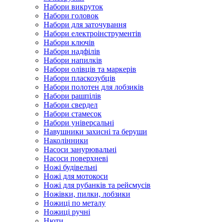
Набори викруток
Набори головок
Набори для заточування
Набори електроінструментів
Набори ключів
Набори надфілів
Набори напилків
Набори олівців та маркерів
Набори пласкозубців
Набори полотен для лобзиків
Набори рашпілів
Набори свердел
Набори стамесок
Набори універсальні
Навушники захисні та беруши
Наколінники
Насоси занурювальні
Насоси поверхневі
Ножі будівельні
Ножі для мотокоси
Ножі для рубанків та рейсмусів
Ножівки, пилки, лобзики
Ножиці по металу
Ножиці ручні
Нюти