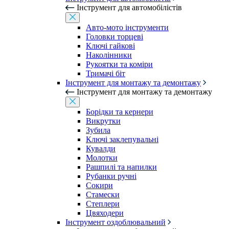
Інструмент для автомобілістів
Авто-мото інструменти
Головки торцеві
Ключі гайкові
Наколінники
Рукоятки та коміри
Тримачі біт
Інструмент для монтажу та демонтажу
Інструмент для монтажу та демонтажу
Борідки та кернери
Викрутки
Зубила
Ключі заклепувальні
Кувалди
Молотки
Рашпилі та напилки
Рубанки ручні
Сокири
Стамески
Степлери
Цвяходери
Інструмент оздоблювальний