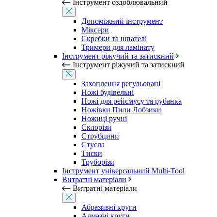
Інструмент оздоблювальний
Допоміжний інструмент
Міксери
Скребки та шпателі
Тримери для ламінату
Інструмент ріжучий та затискний
Інструмент ріжучий та затискний
Захоплення регульовані
Ножі будівельні
Ножі для рейсмусу та рубанка
Ножівки Пили Лобзики
Ножиці ручні
Склорізи
Струбцини
Стусла
Тиски
Труборізи
Інструмент універсальний Multi-Tool
Витратні матеріали
Витратні матеріали
Абразивні круги
Алмазні круги