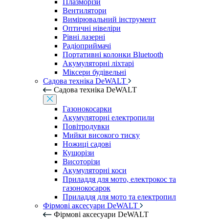
Плазморізи
Вентилятори
Вимірювальний інструмент
Оптичні нівеліри
Рівні лазерні
Радіоприймачі
Портативні колонки Bluetooth
Акумуляторні ліхтарі
Міксери будівельні
Садова техніка DeWALT
Садова техніка DeWALT
Газонокосарки
Акумуляторні електропили
Повітродувки
Мийки високого тиску
Ножиці садові
Кущорізи
Висоторізи
Акумуляторні коси
Приладдя для мото, електрокос та
газонокосарок
Приладдя для мото та електропил
Фірмові аксесуари DeWALT
Фірмові аксесуари DeWALT