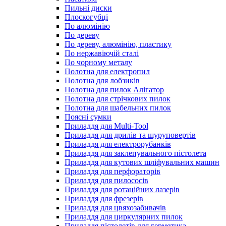
Пильні диски
Плоскогубці
По алюмінію
По дереву
По дереву, алюмінію, пластику
По нержавіючій сталі
По чорному металу
Полотна для електропил
Полотна для лобзиків
Полотна для пилок Алігатор
Полотна для стрічкових пилок
Полотна для шабельних пилок
Поясні сумки
Приладдя для Multi-Tool
Приладдя для дрилів та шуруповертів
Приладдя для електрорубанків
Приладдя для заклепувального пістолета
Приладдя для кутових шліфувальних машин
Приладдя для перфораторів
Приладдя для пилососів
Приладдя для ротаційних лазерів
Приладдя для фрезерів
Приладдя для цвяхозабивачів
Приладдя для циркулярних пилок
Приладдя пістолетів для герметика