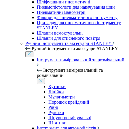
Шліфмашини пневматичні
Пневмопістолети для накачування шин
Пневматичні манометри
Фільтри для пневматичного інструменту
Приладдя для пневматичного інструменту
STANLEY
Шланги всмоктувальні
Шланги для стисненого повітря
Ручний інструмент та аксесуари STANLEY
Ручний інструмент та аксесуари STANLEY
Інструмент вимірювальний та розмічальний
Інструмент вимірювальний та
розмічальний
Кутники
Лінійки
Мультиметри
Порошок крейдяний
Рівні
Рулетки
Шнури розмічувальні
Штативи
Інструмент для автомобілістів