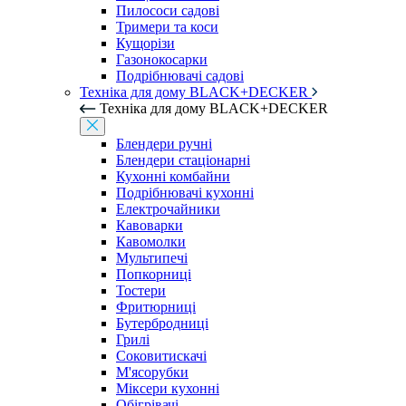
Пилососи садові
Тримери та коси
Кущорізи
Газонокосарки
Подрібнювачі садові
Техніка для дому BLACK+DECKER
Техніка для дому BLACK+DECKER
Блендери ручні
Блендери стаціонарні
Кухонні комбайни
Подрібнювачі кухонні
Електрочайники
Кавоварки
Кавомолки
Мультипечі
Попкорниці
Тостери
Фритюрниці
Бутербродниці
Грилі
Соковитискачі
М'ясорубки
Міксери кухонні
Обігрівачі