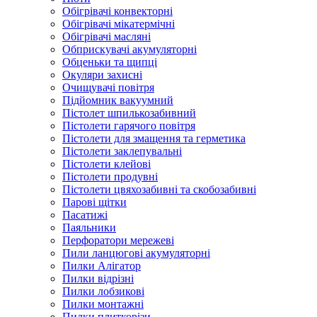
Обігрівачі конвекторні
Обігрівачі мікатермічні
Обігрівачі масляні
Обприскувачі акумуляторні
Обценьки та щипці
Окуляри захисні
Очищувачі повітря
Підйомник вакуумний
Пістолет шпилькозабивний
Пістолети гарячого повітря
Пістолети для змащення та герметика
Пістолети заклепувальні
Пістолети клейові
Пістолети продувні
Пістолети цвяхозабивні та скобозабивні
Парові щітки
Пасатижі
Паяльники
Перфоратори мережеві
Пили ланцюгові акумуляторні
Пилки Алігатор
Пилки відрізні
Пилки лобзикові
Пилки монтажні
Пилки плиткорізи