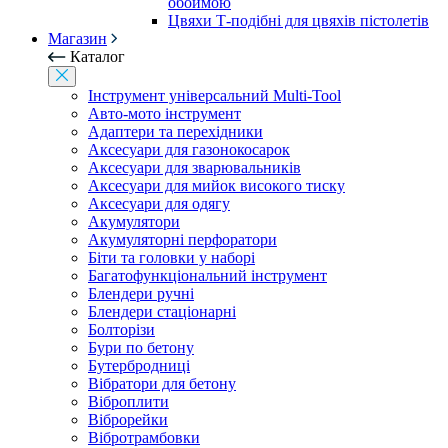
обоймою
Цвяхи Т-подібні для цвяхів пістолетів
Магазин
Каталог
Інструмент універсальний Multi-Tool
Авто-мото інструмент
Адаптери та перехідники
Аксесуари для газонокосарок
Аксесуари для зварювальників
Аксесуари для мийок високого тиску
Аксесуари для одягу
Акумулятори
Акумуляторні перфоратори
Біти та головки у наборі
Багатофункціональний інструмент
Блендери ручні
Блендери стаціонарні
Болторізи
Бури по бетону
Бутербродниці
Вібратори для бетону
Віброплити
Віброрейки
Вібротрамбовки