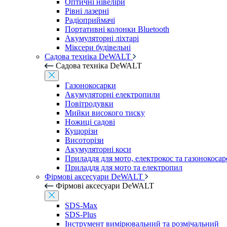
Оптичні нівеліри
Рівні лазерні
Радіоприймачі
Портативні колонки Bluetooth
Акумуляторні ліхтарі
Міксери будівельні
Садова техніка DeWALT
Садова техніка DeWALT
Газонокосарки
Акумуляторні електропили
Повітродувки
Мийки високого тиску
Ножиці садові
Кущорізи
Висоторізи
Акумуляторні коси
Приладдя для мото, електрокос та газонокосар
Приладдя для мото та електропил
Фірмові аксесуари DeWALT
Фірмові аксесуари DeWALT
SDS-Max
SDS-Plus
Інструмент вимірювальний та розмічальний