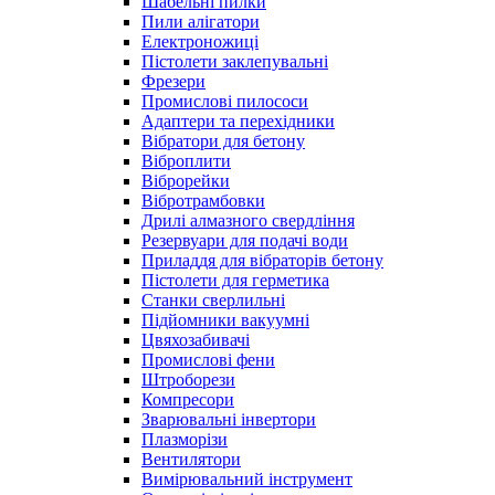
Шабельні пилки
Пили алігатори
Електроножиці
Пістолети заклепувальні
Фрезери
Промислові пилососи
Адаптери та перехідники
Вібратори для бетону
Віброплити
Віброрейки
Вібротрамбовки
Дрилі алмазного свердління
Резервуари для подачі води
Приладдя для вібраторів бетону
Пістолети для герметика
Станки сверлильні
Підйомники вакуумні
Цвяхозабивачі
Промислові фени
Штроборези
Компресори
Зварювальні інвертори
Плазморізи
Вентилятори
Вимірювальний інструмент