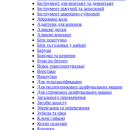
Інструмент для монтажу та демонтажу
Інструмент ріжучий та затискний
Інструмент шарнірно-губцевий
Абразивні кола
Адаптери для коронок
Алмазні диски
Алмазні коронки
Біти поштучно
Біти та головки у наборі
Беруші
Борідки та кернери
Бури по бетону
Візки транспортувальні
Верстаки
Викрутки
Для дельташліфмашин
Для ексцентрикових шліфувальних машин
Для стрічкових шліфувальних машин
Загального призначення
Засоби захисту
Зберігання та перевезення
Зубила та піки
Ключі гайкові
Козли складані
Коронки