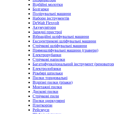
Відбійні молотки
Болгарки
Полірувальні машини
Набори інструментів
DeWalt Flexvolt
Акумулятори
Зарядні пристрої
Вібраційні шліфувальні машини
Ексцентрикові шліфувальні машини
Стрічкові шліфувальні машини
Прямошліфувальні машини (гравери)
Електрорубанки
Стрічкові напилки
Багатофункціональний інструмент (реноватор
Електролобзики
Різьбярі шпильки
Пилки торцювальні
Відрізні пилки (різаки)
Монтажні пилки
Дискові пилки
Стрічкові пили
Пилки циркулярні
Плиткорізи
Рейсмуси