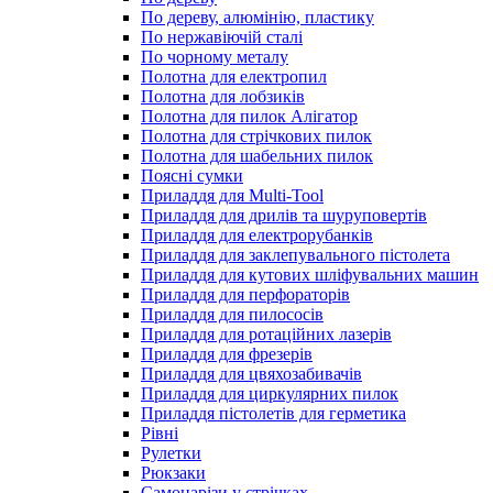
По дереву, алюмінію, пластику
По нержавіючій сталі
По чорному металу
Полотна для електропил
Полотна для лобзиків
Полотна для пилок Алігатор
Полотна для стрічкових пилок
Полотна для шабельних пилок
Поясні сумки
Приладдя для Multi-Tool
Приладдя для дрилів та шуруповертів
Приладдя для електрорубанків
Приладдя для заклепувального пістолета
Приладдя для кутових шліфувальних машин
Приладдя для перфораторів
Приладдя для пилососів
Приладдя для ротаційних лазерів
Приладдя для фрезерів
Приладдя для цвяхозабивачів
Приладдя для циркулярних пилок
Приладдя пістолетів для герметика
Рівні
Рулетки
Рюкзаки
Самонарізи у стрічках