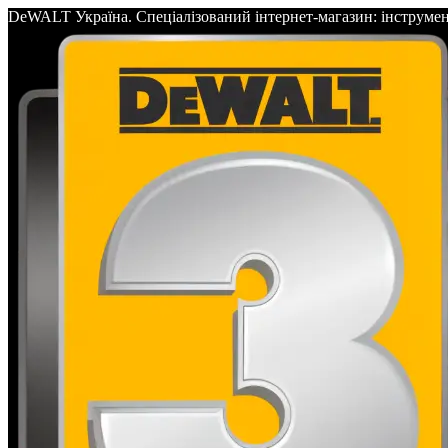
DeWALT Україна. Спеціалізований інтернет-магазин: інс