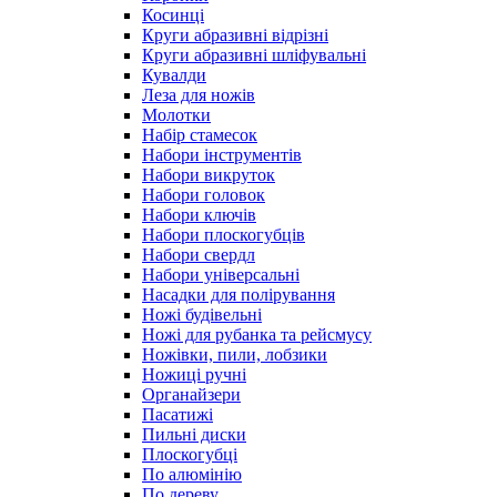
Косинці
Круги абразивні відрізні
Круги абразивні шліфувальні
Кувалди
Леза для ножів
Молотки
Набір стамесок
Набори інструментів
Набори викруток
Набори головок
Набори ключів
Набори плоскогубців
Набори свердл
Набори універсальні
Насадки для полірування
Ножі будівельні
Ножі для рубанка та рейсмусу
Ножівки, пили, лобзики
Ножиці ручні
Органайзери
Пасатижі
Пильні диски
Плоскогубці
По алюмінію
По дереву