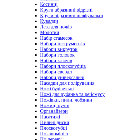
Косинці
Круги абразивні відрізні
Круги абразивні шліфувальні
Кувалди
Леза для ножів
Молотки
Набір стамесок
Набори інструментів
Набори викруток
Набори головок
Набори ключів
Набори плоскогубців
Набори свердл
Набори універсальні
Насадки для полірування
Ножі будівельні
Ножі для рубанка та рейсмусу
Ножівки, пили, лобзики
Ножиці ручні
Органайзери
Пасатижі
Пильні диски
Плоскогубці
По алюмінію
По дереву