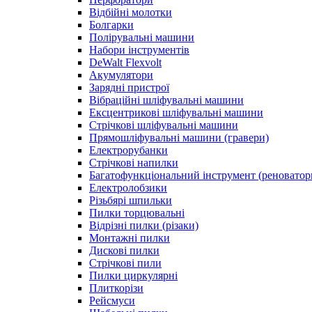
Відбійні молотки
Болгарки
Полірувальні машини
Набори інструментів
DeWalt Flexvolt
Акумулятори
Зарядні пристрої
Вібраційні шліфувальні машини
Ексцентрикові шліфувальні машини
Стрічкові шліфувальні машини
Прямошліфувальні машини (гравери)
Електрорубанки
Стрічкові напилки
Багатофункціональний інструмент (реноватор
Електролобзики
Різьбярі шпильки
Пилки торцювальні
Відрізні пилки (різаки)
Монтажні пилки
Дискові пилки
Стрічкові пили
Пилки циркулярні
Плиткорізи
Рейсмуси