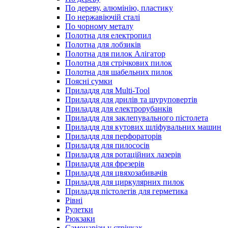
По дереву, алюмінію, пластику
По нержавіючій сталі
По чорному металу
Полотна для електропил
Полотна для лобзиків
Полотна для пилок Алігатор
Полотна для стрічкових пилок
Полотна для шабельних пилок
Поясні сумки
Приладдя для Multi-Tool
Приладдя для дрилів та шуруповертів
Приладдя для електрорубанків
Приладдя для заклепувального пістолета
Приладдя для кутових шліфувальних машин
Приладдя для перфораторів
Приладдя для пилососів
Приладдя для ротаційних лазерів
Приладдя для фрезерів
Приладдя для цвяхозабивачів
Приладдя для циркулярних пилок
Приладдя пістолетів для герметика
Рівні
Рулетки
Рюкзаки
Самонарізи у стрічках