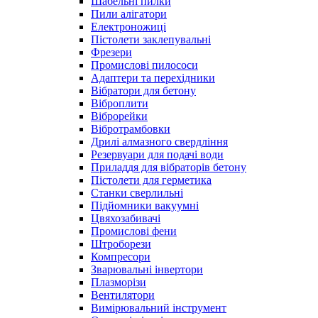
Шабельні пилки
Пили алігатори
Електроножиці
Пістолети заклепувальні
Фрезери
Промислові пилососи
Адаптери та перехідники
Вібратори для бетону
Віброплити
Віброрейки
Вібротрамбовки
Дрилі алмазного свердління
Резервуари для подачі води
Приладдя для вібраторів бетону
Пістолети для герметика
Станки сверлильні
Підйомники вакуумні
Цвяхозабивачі
Промислові фени
Штроборези
Компресори
Зварювальні інвертори
Плазморізи
Вентилятори
Вимірювальний інструмент