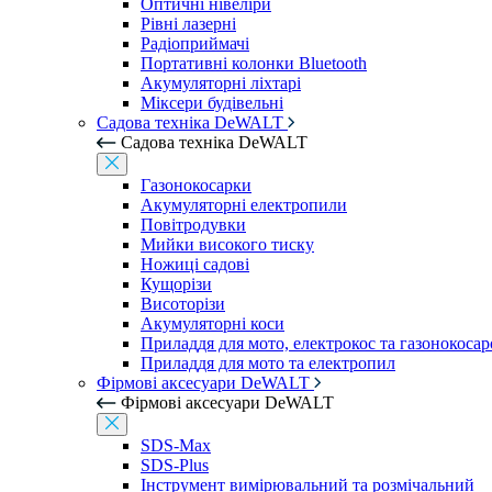
Оптичні нівеліри
Рівні лазерні
Радіоприймачі
Портативні колонки Bluetooth
Акумуляторні ліхтарі
Міксери будівельні
Садова техніка DeWALT
Садова техніка DeWALT
Газонокосарки
Акумуляторні електропили
Повітродувки
Мийки високого тиску
Ножиці садові
Кущорізи
Висоторізи
Акумуляторні коси
Приладдя для мото, електрокос та газонокосар
Приладдя для мото та електропил
Фірмові аксесуари DeWALT
Фірмові аксесуари DeWALT
SDS-Max
SDS-Plus
Інструмент вимірювальний та розмічальний