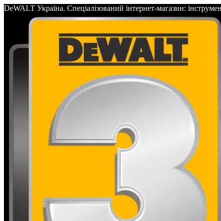
DeWALT Україна. Спеціалізований інтернет-магазин: інс