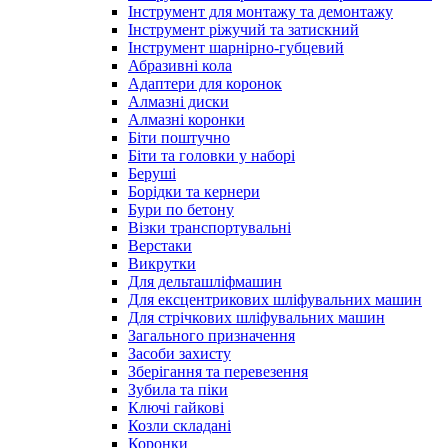
Інструмент для монтажу та демонтажу
Інструмент ріжучий та затискний
Інструмент шарнірно-губцевий
Абразивні кола
Адаптери для коронок
Алмазні диски
Алмазні коронки
Біти поштучно
Біти та головки у наборі
Беруші
Борідки та кернери
Бури по бетону
Візки транспортувальні
Верстаки
Викрутки
Для дельташліфмашин
Для ексцентрикових шліфувальних машин
Для стрічкових шліфувальних машин
Загального призначення
Засоби захисту
Зберігання та перевезення
Зубила та піки
Ключі гайкові
Козли складані
Коронки