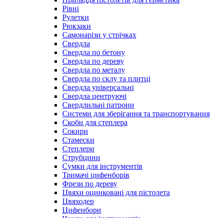
Рівні
Рулетки
Рюкзаки
Самонарізи у стрічках
Свердла
Свердла по бетону
Свердла по дереву
Свердла по металу
Свердла по склу та плитці
Свердла універсальні
Свердла центруючі
Свердлильні патрони
Системи для зберігання та транспортування
Скоби для степлера
Сокири
Стамески
Степлери
Струбцини
Сумки для інструментів
Тримачі цифенборів
Фрези по дереву
Цвяхи оцинковані для пістолета
Цвяходер
Цифенбори