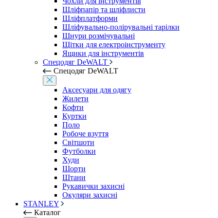
Чохли для інструментів
Шліфпапір та шліфлисти
Шліфплатформи
Шліфувально-полірувальні тарілки
Шнури розмічувальні
Щітки для електроінструменту
Ящики для інструментів
Спецодяг DeWALT
Спецодяг DeWALT
Аксесуари для одягу
Жилети
Кофти
Куртки
Поло
Робоче взуття
Світшоти
Футболки
Худи
Шорти
Штани
Рукавички захисні
Окуляри захисні
STANLEY
Каталог