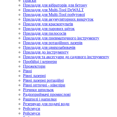
Праски
Приладдя для вібраторів для бетону
Приладдя для Multi-Tool DeWALT
Приладдя для Multi-Tool побутової
Приладдя для акумуляторних викруток
Приладдя для краскопультів
Приладдя для парових щіток
Приладдя для пилососів
Приладдя для пневматичного інструменту
Приладдя для ротаційних лазерів
Приладдя для цвяхозабивачів
Приладдя до інструменту
Приладдя та аксесуари до садового інструменту
Пробійці і кернери
Прожектори
Рівні
Рівні лазерні
Рівні лазерні ротаційні
Рівні оптичні - нівеліри
Різчики шпильок
Радіоприймачі промислові
Рашпилі і напилки
Резервуар для подачі води
Рейсмуси
Рейсмуси