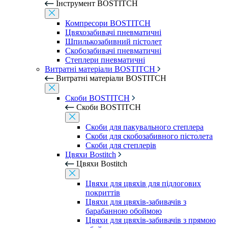
Інструмент BOSTITCH
Компресори BOSTITCH
Цвяхозабивачі пневматичні
Шпилькозабивний пістолет
Скобозабивачі пневматичні
Степлери пневматичні
Витратні матеріали BOSTITCH
Витратні матеріали BOSTITCH
Скоби BOSTITCH
Скоби BOSTITCH
Скоби для пакувального степлера
Скоби для скобозабивного пістолета
Скоби для степлерів
Цвяхи Bostitch
Цвяхи Bostitch
Цвяхи для цвяхів для підлогових
покриттів
Цвяхи для цвяхів-забивачів з
барабанною обоймою
Цвяхи для цвяхів-забивачів з прямою