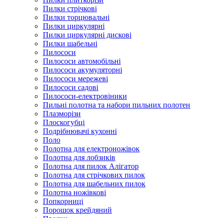
Пилки стрічкові
Пилки торцювальні
Пилки циркулярні
Пилки циркулярні дискові
Пилки шабельні
Пилососи
Пилососи автомобільні
Пилососи акумуляторні
Пилососи мережеві
Пилососи садові
Пилососи-електровіники
Пильні полотна та набори пильних полотен
Плазморізи
Плоскогубці
Подрібнювачі кухонні
Поло
Полотна для електроножівок
Полотна для лобзиків
Полотна для пилок Алігатор
Полотна для стрічкових пилок
Полотна для шабельних пилок
Полотна ножівкові
Попкорниці
Порошок крейдяний