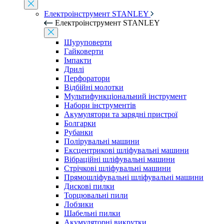
Електроінструмент STANLEY
Електроінструмент STANLEY
Шуруповерти
Гайковерти
Імпакти
Дрилі
Перфоратори
Відбійні молотки
Мультифункціональний інструмент
Набори інструментів
Акумулятори та зарядні пристрої
Болгарки
Рубанки
Полірувальні машини
Ексцентрикові шліфувальні машини
Вібраційні шліфувальні машини
Стрічкові шліфувальні машини
Прямошліфувальні шліфувальні машини
Дискові пилки
Торцювальні пили
Лобзики
Шабельні пилки
Акумуляторні викрутки