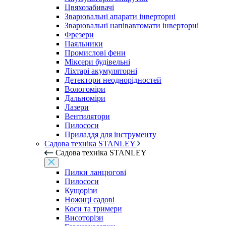
Цвяхозабивачі
Зварювальні апарати інверторні
Зварювальні напівавтомати інверторні
Фрезери
Паяльники
Промислові фени
Міксери будівельні
Ліхтарі акумуляторні
Детектори неоднорідностей
Вологоміри
Дальноміри
Лазери
Вентилятори
Пилососи
Приладдя для інструменту
Садова техніка STANLEY
Садова техніка STANLEY
Пилки ланцюгові
Пилососи
Кущорізи
Ножиці садові
Коси та тримери
Висоторізи