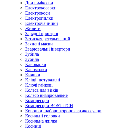
Дрилі-міксери
Електрокосарки
Електрокоси
Електропилки
Електрочайники
Жилети
Зарядні пристрої
Затискач регульований
Захисні маски
Зварювальні інвертори
Зубила
Зубила
Кавоварки
Кавомолки
Киянки
Кліщі нютувальні
Ключі гайкові
Колеса для візків
Колесо вимірювальне
Компресори
Компресори BOSTITCH
Коронки, набори коронок та аксесуари
Косильні головки
Косильна жилка
Косинці