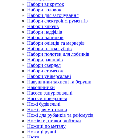
Набори викруток
Набори головок
Набори для заточування
Набори електроінструментів
Набори ключів
Набори надфілів
Набори напилків
Набори олівців та маркерів
Набори пласкозубців
Набори полотен для лобзиків
Набори рашпілів
Набори свердел
Набори стамесок
Набори універсальні
Навушники захисні та беруши
Наколінники
Насоси занурювальні
Насоси поверхневі
Ножі будівельні
Ножі для мотокоси
Ножі для рубанків та рейсмусів
Ножівки, пилки, лобзики
Ножиці по металу
Ножиці ручні
Нюти