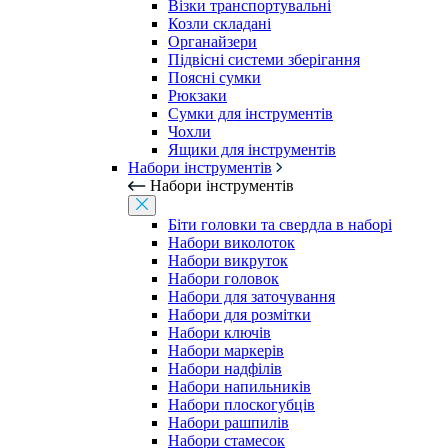
Візки транспортувальні
Козли складані
Органайзери
Підвісні системи зберігання
Поясні сумки
Рюкзаки
Сумки для інструментів
Чохли
Ящики для інструментів
Набори інструментів
Набори інструментів
Біти головки та свердла в наборі
Набори виколоток
Набори викруток
Набори головок
Набори для заточування
Набори для розмітки
Набори ключів
Набори маркерів
Набори надфілів
Набори напильників
Набори плоскогубців
Набори рашпилів
Набори стамесок