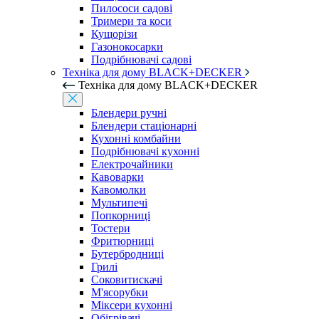
Пилососи садові
Тримери та коси
Кущорізи
Газонокосарки
Подрібнювачі садові
Техніка для дому BLACK+DECKER
Техніка для дому BLACK+DECKER
Блендери ручні
Блендери стаціонарні
Кухонні комбайни
Подрібнювачі кухонні
Електрочайники
Кавоварки
Кавомолки
Мультипечі
Попкорниці
Тостери
Фритюрниці
Бутербродниці
Грилі
Соковитискачі
М'ясорубки
Міксери кухонні
Обігрівачі