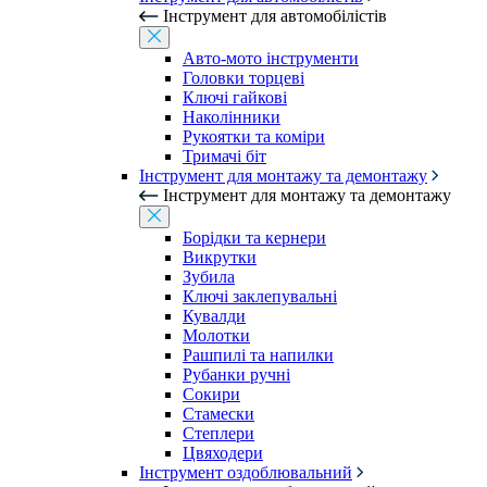
Інструмент для автомобілістів
Авто-мото інструменти
Головки торцеві
Ключі гайкові
Наколінники
Рукоятки та коміри
Тримачі біт
Інструмент для монтажу та демонтажу
Інструмент для монтажу та демонтажу
Борідки та кернери
Викрутки
Зубила
Ключі заклепувальні
Кувалди
Молотки
Рашпилі та напилки
Рубанки ручні
Сокири
Стамески
Степлери
Цвяходери
Інструмент оздоблювальний