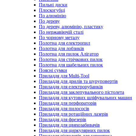
Пильні диски
Плоскогубці
По алюмінію
По дереву
По дереву, алюмінію, пластику
По нержавіючій сталі
По чорному металу
Полотна для електропил
Полотна для лобзиків
Полотна для пилок Алігатор
Полотна для стрічкових пилок
Полотна для шабельних пилок
Поясні сумки
Приладдя для Multi-Tool
Приладдя для дрилів та шуруповертів
Приладдя для електрорубанків
Приладдя для заклепувального пістолета
Приладдя для кутових шліфувальних машин
Приладдя для перфораторів
Приладдя для пилососів
Приладдя для ротаційних лазерів
Приладдя для фрезерів
Приладдя для цвяхозабивачів
Приладдя для циркулярних пилок
Приладдя пістолетів для герметика