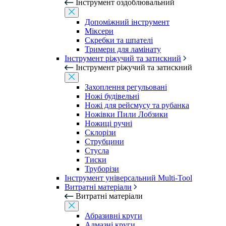
Інструмент оздоблювальний
Допоміжний інструмент
Міксери
Скребки та шпателі
Тримери для ламінату
Інструмент ріжучий та затискний
Інструмент ріжучий та затискний
Захоплення регульовані
Ножі будівельні
Ножі для рейсмусу та рубанка
Ножівки Пили Лобзики
Ножиці ручні
Склорізи
Струбцини
Стусла
Тиски
Труборізи
Інструмент універсальний Multi-Tool
Витратні матеріали
Витратні матеріали
Абразивні круги
Алмазні круги