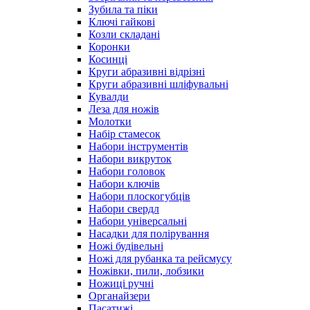
Зубила та піки
Ключі гайкові
Козли складані
Коронки
Косинці
Круги абразивні відрізні
Круги абразивні шліфувальні
Кувалди
Леза для ножів
Молотки
Набір стамесок
Набори інструментів
Набори викруток
Набори головок
Набори ключів
Набори плоскогубців
Набори свердл
Набори універсальні
Насадки для полірування
Ножі будівельні
Ножі для рубанка та рейсмусу
Ножівки, пили, лобзики
Ножиці ручні
Органайзери
Пасатижі