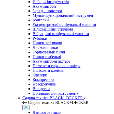
Набори інструментів
Акумулятори
Зарядні пристрої
Мультифункціональний інструмент
Болгарки
Ексцентрикові шліфувальні машини
Шліфмашини стрічкові
Вібраційні шліфувальні машини
Рубанки
Пилки лобзикові
Дискові пилки
Торцювальні пили
Пилки шабельні
Акумуляторні ліхтарі
Пістолети гарячого повітря
Пістолети клейові
Фрезери
Компресори
Краскопульти
Викрутки
Приладдя для інструменту
Садова техніка BLACK+DECKER
Садова техніка BLACK+DECKER
Ланцюгові пили