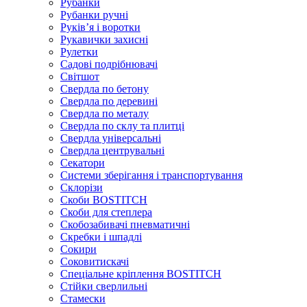
Рубанки
Рубанки ручні
Руківʼя і воротки
Рукавички захисні
Рулетки
Садові подрібнювачі
Світшот
Свердла по бетону
Свердла по деревині
Свердла по металу
Свердла по склу та плитці
Свердла універсальні
Свердла центрувальні
Секатори
Системи зберігання і транспортування
Склорізи
Скоби BOSTITCH
Скоби для степлера
Скобозабивачі пневматичні
Скребки і шпадлі
Сокири
Соковитискачі
Спеціальне кріплення BOSTITCH
Стійки сверлильні
Стамески