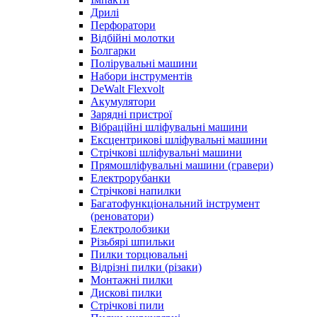
Дрилі
Перфоратори
Відбійні молотки
Болгарки
Полірувальні машини
Набори інструментів
DeWalt Flexvolt
Акумулятори
Зарядні пристрої
Вібраційні шліфувальні машини
Ексцентрикові шліфувальні машини
Стрічкові шліфувальні машини
Прямошліфувальні машини (гравери)
Електрорубанки
Стрічкові напилки
Багатофункціональний інструмент
(реноватори)
Електролобзики
Різьбярі шпильки
Пилки торцювальні
Відрізні пилки (різаки)
Монтажні пилки
Дискові пилки
Стрічкові пили