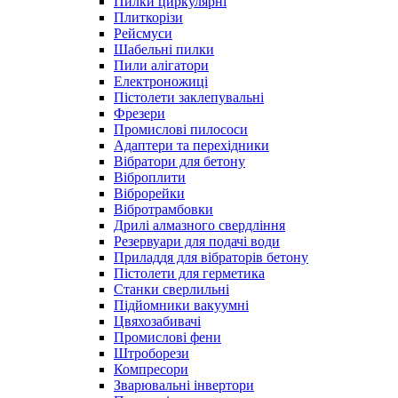
Пилки циркулярні
Плиткорізи
Рейсмуси
Шабельні пилки
Пили алігатори
Електроножиці
Пістолети заклепувальні
Фрезери
Промислові пилососи
Адаптери та перехідники
Вібратори для бетону
Віброплити
Віброрейки
Вібротрамбовки
Дрилі алмазного свердління
Резервуари для подачі води
Приладдя для вібраторів бетону
Пістолети для герметика
Станки сверлильні
Підйомники вакуумні
Цвяхозабивачі
Промислові фени
Штроборези
Компресори
Зварювальні інвертори