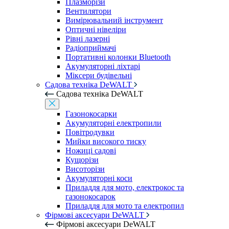
Плазморізи
Вентилятори
Вимірювальний інструмент
Оптичні нівеліри
Рівні лазерні
Радіоприймачі
Портативні колонки Bluetooth
Акумуляторні ліхтарі
Міксери будівельні
Садова техніка DeWALT
Садова техніка DeWALT
Газонокосарки
Акумуляторні електропили
Повітродувки
Мийки високого тиску
Ножиці садові
Кущорізи
Висоторізи
Акумуляторні коси
Приладдя для мото, електрокос та
газонокосарок
Приладдя для мото та електропил
Фірмові аксесуари DeWALT
Фірмові аксесуари DeWALT