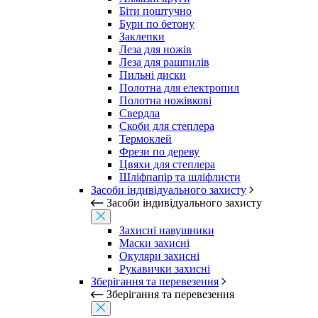
Біти поштучно
Бури по бетону
Заклепки
Леза для ножів
Леза для рашпилів
Пильні диски
Полотна для електропил
Полотна ножівкові
Свердла
Скоби для степлера
Термоклей
Фрези по дереву
Цвяхи для степлера
Шліфпапір та шліфлисти
Засоби індивідуального захисту
Засоби індивідуального захисту
Захисні навушники
Маски захисні
Окуляри захисні
Рукавички захисні
Зберігання та перевезення
Зберігання та перевезення