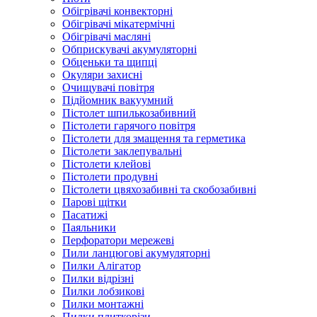
Обігрівачі конвекторні
Обігрівачі мікатермічні
Обігрівачі масляні
Обприскувачі акумуляторні
Обценьки та щипці
Окуляри захисні
Очищувачі повітря
Підйомник вакуумний
Пістолет шпилькозабивний
Пістолети гарячого повітря
Пістолети для змащення та герметика
Пістолети заклепувальні
Пістолети клейові
Пістолети продувні
Пістолети цвяхозабивні та скобозабивні
Парові щітки
Пасатижі
Паяльники
Перфоратори мережеві
Пили ланцюгові акумуляторні
Пилки Алігатор
Пилки відрізні
Пилки лобзикові
Пилки монтажні
Пилки плиткорізи