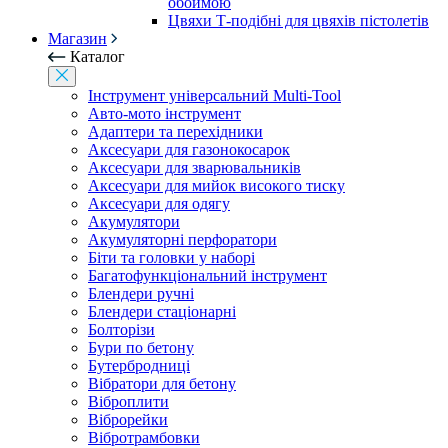
обоймою
Цвяхи Т-подібні для цвяхів пістолетів
Магазин
Каталог
Інструмент універсальний Multi-Tool
Авто-мото інструмент
Адаптери та перехідники
Аксесуари для газонокосарок
Аксесуари для зварювальників
Аксесуари для мийок високого тиску
Аксесуари для одягу
Акумулятори
Акумуляторні перфоратори
Біти та головки у наборі
Багатофункціональний інструмент
Блендери ручні
Блендери стаціонарні
Болторізи
Бури по бетону
Бутербродниці
Вібратори для бетону
Віброплити
Віброрейки
Вібротрамбовки