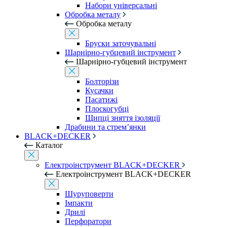
Набори універсальні
Обробка металу
Обробка металу
Бруски заточувальні
Шарнірно-губцевий інструмент
Шарнірно-губцевий інструмент
Болторізи
Кусачки
Пасатижі
Плоскогубці
Щипці зняття ізоляції
Драбини та стрем’янки
BLACK+DECKER
Каталог
Електроінструмент BLACK+DECKER
Електроінструмент BLACK+DECKER
Шуруповерти
Імпакти
Дрилі
Перфоратори