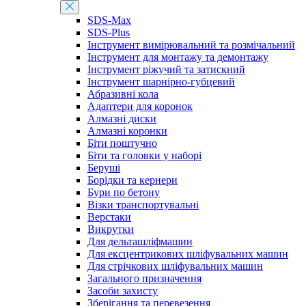
SDS-Max
SDS-Plus
Інструмент вимірювальний та розмічальний
Інструмент для монтажу та демонтажу
Інструмент ріжучий та затискний
Інструмент шарнірно-губцевий
Абразивні кола
Адаптери для коронок
Алмазні диски
Алмазні коронки
Біти поштучно
Біти та головки у наборі
Беруші
Борідки та кернери
Бури по бетону
Візки транспортувальні
Верстаки
Викрутки
Для дельташліфмашин
Для ексцентрикових шліфувальних машин
Для стрічкових шліфувальних машин
Загального призначення
Засоби захисту
Зберігання та перевезення