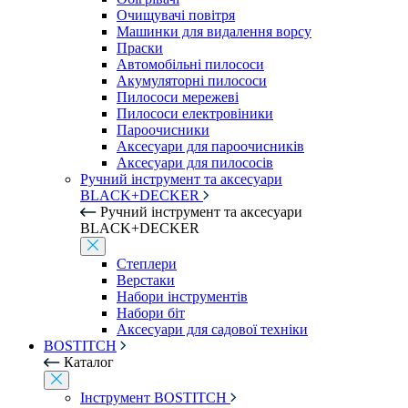
Очищувачі повітря
Машинки для видалення ворсу
Праски
Автомобільні пилососи
Акумуляторні пилососи
Пилососи мережеві
Пилососи електровіники
Пароочисники
Аксесуари для пароочисників
Аксесуари для пилососів
Ручний інструмент та аксесуари
BLACK+DECKER
Ручний інструмент та аксесуари
BLACK+DECKER
Степлери
Верстаки
Набори інструментів
Набори біт
Аксесуари для садової техніки
BOSTITCH
Каталог
Інструмент BOSTITCH