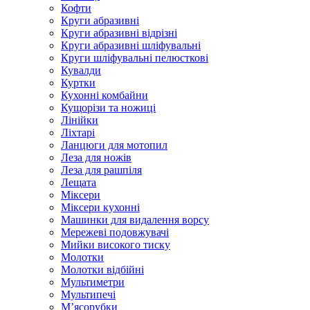
Кофти
Круги абразивні
Круги абразивні відрізні
Круги абразивні шліфувальні
Круги шліфувальні пелюсткові
Кувалди
Куртки
Кухонні комбайни
Кущорізи та ножиці
Лінійки
Ліхтарі
Ланцюги для мотопил
Леза для ножів
Леза для рашпіля
Лещата
Міксери
Міксери кухонні
Машинки для видалення ворсу
Мережеві подовжувачі
Мийки високого тиску
Молотки
Молотки відбійні
Мультиметри
Мультипечі
М’ясорубки