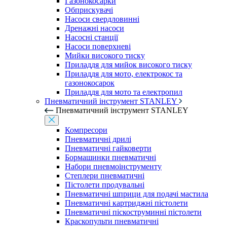
Газонокосарки
Обприскувачі
Насоси свердловинні
Дренажні насоси
Насосні станції
Насоси поверхневі
Мийки високого тиску
Приладдя для мийок високого тиску
Приладдя для мото, електрокос та
газонокосарок
Приладдя для мото та електропил
Пневматичний інструмент STANLEY
Пневматичний інструмент STANLEY
Компресори
Пневматичні дрилі
Пневматичні гайковерти
Бормашинки пневматичні
Набори пневмоінструменту
Степлери пневматичні
Пістолети продувальні
Пневматичні шприци для подачі мастила
Пневматичні картриджні пістолети
Пневматичні піскоструминні пістолети
Краскопульти пневматичні