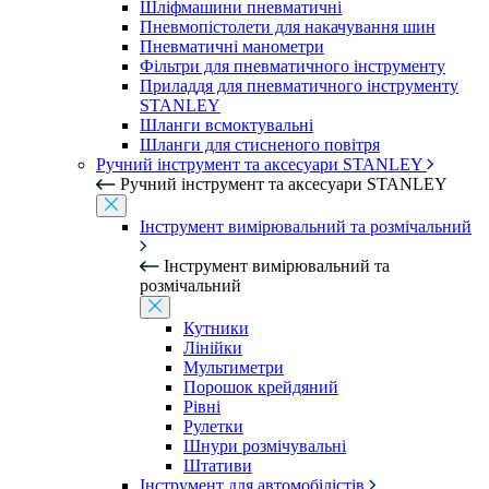
Шліфмашини пневматичні
Пневмопістолети для накачування шин
Пневматичні манометри
Фільтри для пневматичного інструменту
Приладдя для пневматичного інструменту
STANLEY
Шланги всмоктувальні
Шланги для стисненого повітря
Ручний інструмент та аксесуари STANLEY
Ручний інструмент та аксесуари STANLEY
Інструмент вимірювальний та розмічальний
Інструмент вимірювальний та
розмічальний
Кутники
Лінійки
Мультиметри
Порошок крейдяний
Рівні
Рулетки
Шнури розмічувальні
Штативи
Інструмент для автомобілістів