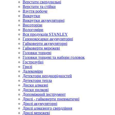
Верстати свердлильні
Верстати та стійки
Взуття робоче
Викрутки
Викрутки акумуляторні
Висоторізи
Вологоміри
Вся продукція STANLEY
Газонокосарки акумуляторні
Гайковерти акумуляторні
Гайковерти мережеві
Головки торцеві
Головки торцеві та набори головок
Гострозубці
Грилі
Далекоміри
Детектори неоднорідностей
Детектори тепла
Диски алмазні
Диски пилкові
Допоміжний інструмент
Дрилі - гайковерти пневматичні
Дрилі акумуляторні
Дрилі алмазного свердління
Дрилі мережеві