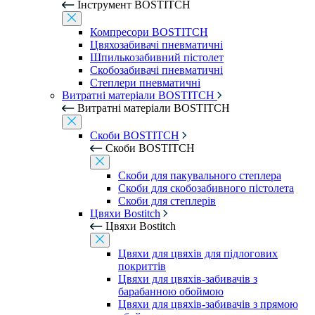
Інструмент BOSTITCH
Компресори BOSTITCH
Цвяхозабивачі пневматичні
Шпилькозабивний пістолет
Скобозабивачі пневматичні
Степлери пневматичні
Витратні матеріали BOSTITCH
Витратні матеріали BOSTITCH
Скоби BOSTITCH
Скоби BOSTITCH
Скоби для пакувального степлера
Скоби для скобозабивного пістолета
Скоби для степлерів
Цвяхи Bostitch
Цвяхи Bostitch
Цвяхи для цвяхів для підлогових
покриттів
Цвяхи для цвяхів-забивачів з
барабанною обоймою
Цвяхи для цвяхів-забивачів з прямою