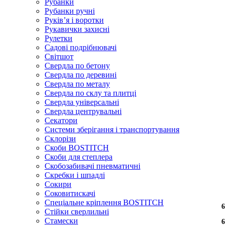
Рубанки
Рубанки ручні
Руківʼя і воротки
Рукавички захисні
Рулетки
Садові подрібнювачі
Світшот
Свердла по бетону
Свердла по деревині
Свердла по металу
Свердла по склу та плитці
Свердла універсальні
Свердла центрувальні
Секатори
Системи зберігання і транспортування
Склорізи
Скоби BOSTITCH
Скоби для степлера
Скобозабивачі пневматичні
Скребки і шпадлі
Сокири
Соковитискачі
Спеціальне кріплення BOSTITCH
6
Стійки сверлильні
Стамески
6