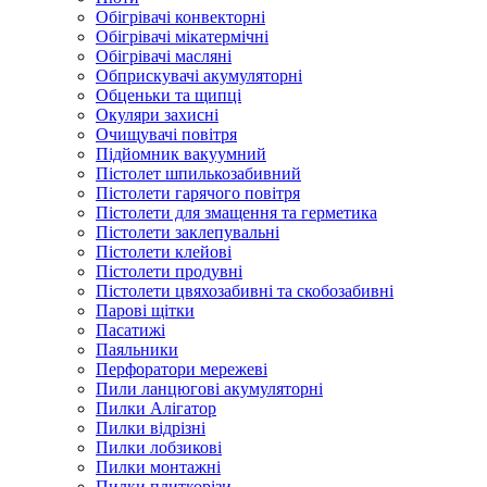
Обігрівачі конвекторні
Обігрівачі мікатермічні
Обігрівачі масляні
Обприскувачі акумуляторні
Обценьки та щипці
Окуляри захисні
Очищувачі повітря
Підйомник вакуумний
Пістолет шпилькозабивний
Пістолети гарячого повітря
Пістолети для змащення та герметика
Пістолети заклепувальні
Пістолети клейові
Пістолети продувні
Пістолети цвяхозабивні та скобозабивні
Парові щітки
Пасатижі
Паяльники
Перфоратори мережеві
Пили ланцюгові акумуляторні
Пилки Алігатор
Пилки відрізні
Пилки лобзикові
Пилки монтажні
Пилки плиткорізи