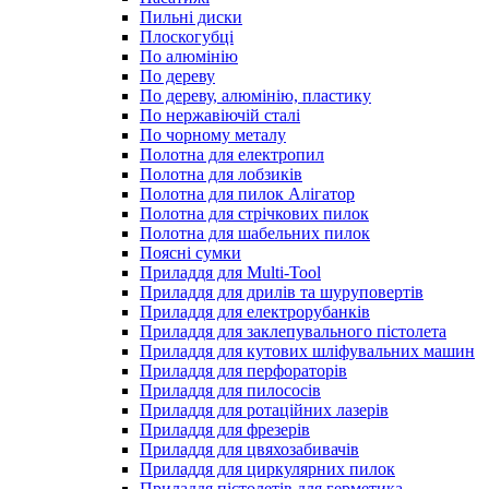
Пильні диски
Плоскогубці
По алюмінію
По дереву
По дереву, алюмінію, пластику
По нержавіючій сталі
По чорному металу
Полотна для електропил
Полотна для лобзиків
Полотна для пилок Алігатор
Полотна для стрічкових пилок
Полотна для шабельних пилок
Поясні сумки
Приладдя для Multi-Tool
Приладдя для дрилів та шуруповертів
Приладдя для електрорубанків
Приладдя для заклепувального пістолета
Приладдя для кутових шліфувальних машин
Приладдя для перфораторів
Приладдя для пилососів
Приладдя для ротаційних лазерів
Приладдя для фрезерів
Приладдя для цвяхозабивачів
Приладдя для циркулярних пилок
Приладдя пістолетів для герметика