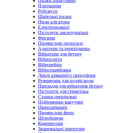
Пилки циркулярні
Плиткорізи
Рейсмуси
Шабельні пилки
Пили алігатори
Електроножиці
Пістолети заклепувальні
Фрезери
Промислові пилососи
Адаптери та перехідники
Вібратори для бетону
Віброплити
Віброрейки
Вібротрамбовки
Дрилі алмазного свердління
Резервуари для подачі води
Приладдя для вібраторів бетону
Пістолети для герметика
Станки сверлильні
Підйомники вакуумні
Цвяхозабивачі
Промислові фени
Штроборези
Компресори
Зварювальні інвертори