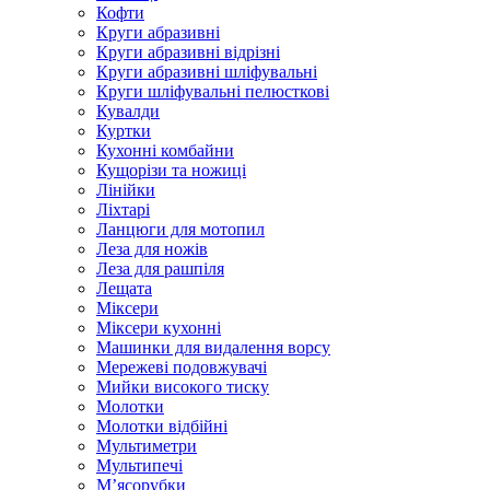
Кофти
Круги абразивні
Круги абразивні відрізні
Круги абразивні шліфувальні
Круги шліфувальні пелюсткові
Кувалди
Куртки
Кухонні комбайни
Кущорізи та ножиці
Лінійки
Ліхтарі
Ланцюги для мотопил
Леза для ножів
Леза для рашпіля
Лещата
Міксери
Міксери кухонні
Машинки для видалення ворсу
Мережеві подовжувачі
Мийки високого тиску
Молотки
Молотки відбійні
Мультиметри
Мультипечі
М’ясорубки