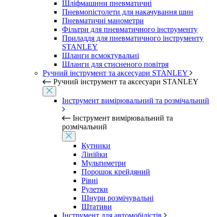
Шліфмашини пневматичні
Пневмопістолети для накачування шин
Пневматичні манометри
Фільтри для пневматичного інструменту
Приладдя для пневматичного інструменту
STANLEY
Шланги всмоктувальні
Шланги для стисненого повітря
Ручний інструмент та аксесуари STANLEY
Ручний інструмент та аксесуари STANLEY
Інструмент вимірювальний та розмічальний
Інструмент вимірювальний та
розмічальний
Кутники
Лінійки
Мультиметри
Порошок крейдяний
Рівні
Рулетки
Шнури розмічувальні
Штативи
Інструмент для автомобілістів