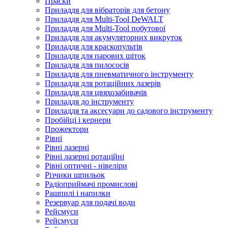
Праски
Приладдя для вібраторів для бетону
Приладдя для Multi-Tool DeWALT
Приладдя для Multi-Tool побутової
Приладдя для акумуляторних викруток
Приладдя для краскопультів
Приладдя для парових щіток
Приладдя для пилососів
Приладдя для пневматичного інструменту
Приладдя для ротаційних лазерів
Приладдя для цвяхозабивачів
Приладдя до інструменту
Приладдя та аксесуари до садового інструменту
Пробійці і кернери
Прожектори
Рівні
Рівні лазерні
Рівні лазерні ротаційні
Рівні оптичні - нівеліри
Різчики шпильок
Радіоприймачі промислові
Рашпилі і напилки
Резервуар для подачі води
Рейсмуси
Рейсмуси