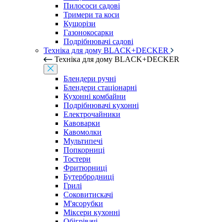
Пилососи садові
Тримери та коси
Кущорізи
Газонокосарки
Подрібнювачі садові
Техніка для дому BLACK+DECKER
Техніка для дому BLACK+DECKER
Блендери ручні
Блендери стаціонарні
Кухонні комбайни
Подрібнювачі кухонні
Електрочайники
Кавоварки
Кавомолки
Мультипечі
Попкорниці
Тостери
Фритюрниці
Бутербродниці
Грилі
Соковитискачі
М'ясорубки
Міксери кухонні
Обігрівачі