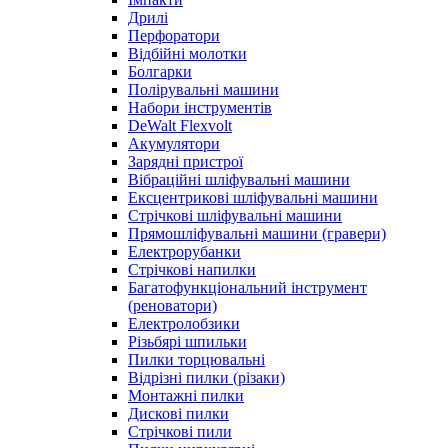
Дрилі
Перфоратори
Відбійні молотки
Болгарки
Полірувальні машини
Набори інструментів
DeWalt Flexvolt
Акумулятори
Зарядні пристрої
Вібраційні шліфувальні машини
Ексцентрикові шліфувальні машини
Стрічкові шліфувальні машини
Прямошліфувальні машини (гравери)
Електрорубанки
Стрічкові напилки
Багатофункціональний інструмент
(реноватори)
Електролобзики
Різьбярі шпильки
Пилки торцювальні
Відрізні пилки (різаки)
Монтажні пилки
Дискові пилки
Стрічкові пили