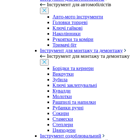
Інструмент для автомобілістів
Авто-мото інструменти
Головки торцеві
Ключі гайкові
Наколінники
Рукоятки та коміри
Тримачі біт
Інструмент для монтажу та демонтажу
Інструмент для монтажу та демонтажу
Борідки та кернери
Викрутки
Зубила
Ключі заклепувальні
Кувалди
Молотки
Рашпилі та напилки
Рубанки ручні
Сокири
Стамески
Степлери
Цвяходери
Інструмент оздоблювальний