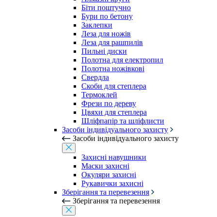
Біти поштучно
Бури по бетону
Заклепки
Леза для ножів
Леза для рашпилів
Пильні диски
Полотна для електропил
Полотна ножівкові
Свердла
Скоби для степлера
Термоклей
Фрези по дереву
Цвяхи для степлера
Шліфпапір та шліфлисти
Засоби індивідуального захисту
Засоби індивідуального захисту
Захисні навушники
Маски захисні
Окуляри захисні
Рукавички захисні
Зберігання та перевезення
Зберігання та перевезення