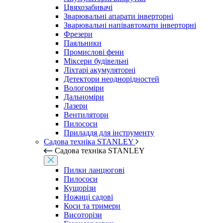
Цвяхозабивачі
Зварювальні апарати інверторні
Зварювальні напівавтомати інверторні
Фрезери
Паяльники
Промислові фени
Міксери будівельні
Ліхтарі акумуляторні
Детектори неоднорідностей
Вологоміри
Дальноміри
Лазери
Вентилятори
Пилососи
Приладдя для інструменту
Садова техніка STANLEY
Садова техніка STANLEY
Пилки ланцюгові
Пилососи
Кущорізи
Ножиці садові
Коси та тримери
Висоторізи