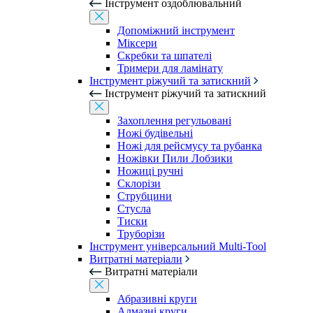
Інструмент оздоблювальний
Допоміжний інструмент
Міксери
Скребки та шпателі
Тримери для ламінату
Інструмент ріжучий та затискний
Інструмент ріжучий та затискний
Захоплення регульовані
Ножі будівельні
Ножі для рейсмусу та рубанка
Ножівки Пили Лобзики
Ножиці ручні
Склорізи
Струбцини
Стусла
Тиски
Труборізи
Інструмент універсальний Multi-Tool
Витратні матеріали
Витратні матеріали
Абразивні круги
Алмазні круги