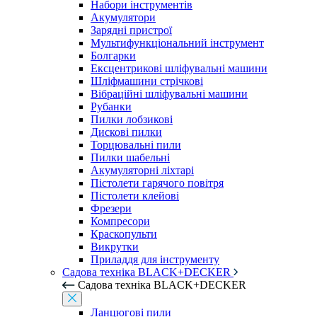
Набори інструментів
Акумулятори
Зарядні пристрої
Мультифункціональний інструмент
Болгарки
Ексцентрикові шліфувальні машини
Шліфмашини стрічкові
Вібраційні шліфувальні машини
Рубанки
Пилки лобзикові
Дискові пилки
Торцювальні пили
Пилки шабельні
Акумуляторні ліхтарі
Пістолети гарячого повітря
Пістолети клейові
Фрезери
Компресори
Краскопульти
Викрутки
Приладдя для інструменту
Садова техніка BLACK+DECKER
Садова техніка BLACK+DECKER
Ланцюгові пили