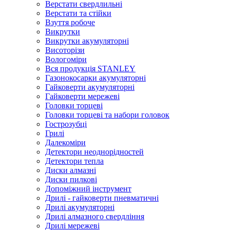
Верстати свердлильні
Верстати та стійки
Взуття робоче
Викрутки
Викрутки акумуляторні
Висоторізи
Вологоміри
Вся продукція STANLEY
Газонокосарки акумуляторні
Гайковерти акумуляторні
Гайковерти мережеві
Головки торцеві
Головки торцеві та набори головок
Гострозубці
Грилі
Далекоміри
Детектори неоднорідностей
Детектори тепла
Диски алмазні
Диски пилкові
Допоміжний інструмент
Дрилі - гайковерти пневматичні
Дрилі акумуляторні
Дрилі алмазного свердління
Дрилі мережеві