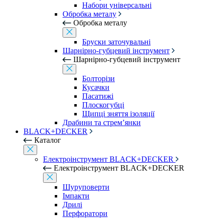
Набори універсальні
Обробка металу
Обробка металу
Бруски заточувальні
Шарнірно-губцевий інструмент
Шарнірно-губцевий інструмент
Болторізи
Кусачки
Пасатижі
Плоскогубці
Щипці зняття ізоляції
Драбини та стрем’янки
BLACK+DECKER
Каталог
Електроінструмент BLACK+DECKER
Електроінструмент BLACK+DECKER
Шуруповерти
Імпакти
Дрилі
Перфоратори