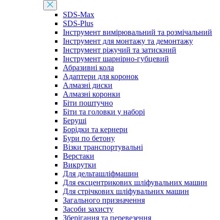
SDS-Max
SDS-Plus
Інструмент вимірювальний та розмічальний
Інструмент для монтажу та демонтажу
Інструмент ріжучий та затискний
Інструмент шарнірно-губцевий
Абразивні кола
Адаптери для коронок
Алмазні диски
Алмазні коронки
Біти поштучно
Біти та головки у наборі
Беруші
Борідки та кернери
Бури по бетону
Візки транспортувальні
Верстаки
Викрутки
Для дельташліфмашин
Для ексцентрикових шліфувальних машин
Для стрічкових шліфувальних машин
Загального призначення
Засоби захисту
Зберігання та перевезення