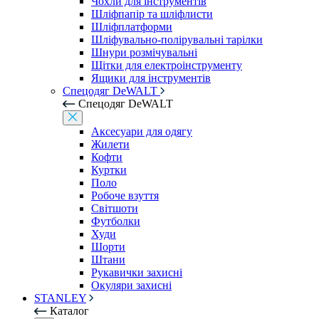
Чохли для інструментів
Шліфпапір та шліфлисти
Шліфплатформи
Шліфувально-полірувальні тарілки
Шнури розмічувальні
Щітки для електроінструменту
Ящики для інструментів
Спецодяг DeWALT
Спецодяг DeWALT
Аксесуари для одягу
Жилети
Кофти
Куртки
Поло
Робоче взуття
Світшоти
Футболки
Худи
Шорти
Штани
Рукавички захисні
Окуляри захисні
STANLEY
Каталог