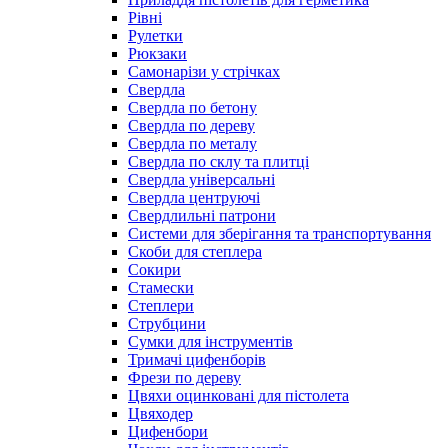
Рівні
Рулетки
Рюкзаки
Самонарізи у стрічках
Свердла
Свердла по бетону
Свердла по дереву
Свердла по металу
Свердла по склу та плитці
Свердла універсальні
Свердла центруючі
Свердлильні патрони
Системи для зберігання та транспортування
Скоби для степлера
Сокири
Стамески
Степлери
Струбцини
Сумки для інструментів
Тримачі цифенборів
Фрези по дереву
Цвяхи оцинковані для пістолета
Цвяходер
Цифенбори