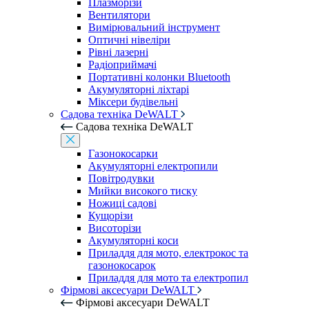
Плазморізи
Вентилятори
Вимірювальний інструмент
Оптичні нівеліри
Рівні лазерні
Радіоприймачі
Портативні колонки Bluetooth
Акумуляторні ліхтарі
Міксери будівельні
Садова техніка DeWALT
Садова техніка DeWALT
Газонокосарки
Акумуляторні електропили
Повітродувки
Мийки високого тиску
Ножиці садові
Кущорізи
Висоторізи
Акумуляторні коси
Приладдя для мото, електрокос та
газонокосарок
Приладдя для мото та електропил
Фірмові аксесуари DeWALT
Фірмові аксесуари DeWALT