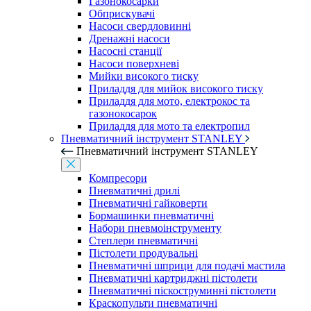
Газонокосарки
Обприскувачі
Насоси свердловинні
Дренажні насоси
Насосні станції
Насоси поверхневі
Мийки високого тиску
Приладдя для мийок високого тиску
Приладдя для мото, електрокос та
газонокосарок
Приладдя для мото та електропил
Пневматичний інструмент STANLEY
Пневматичний інструмент STANLEY
Компресори
Пневматичні дрилі
Пневматичні гайковерти
Бормашинки пневматичні
Набори пневмоінструменту
Степлери пневматичні
Пістолети продувальні
Пневматичні шприци для подачі мастила
Пневматичні картриджні пістолети
Пневматичні піскоструминні пістолети
Краскопульти пневматичні