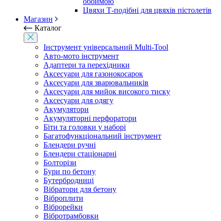
обоймою
Цвяхи Т-подібні для цвяхів пістолетів
Магазин
Каталог
Інструмент універсальний Multi-Tool
Авто-мото інструмент
Адаптери та перехідники
Аксесуари для газонокосарок
Аксесуари для зварювальників
Аксесуари для мийок високого тиску
Аксесуари для одягу
Акумулятори
Акумуляторні перфоратори
Біти та головки у наборі
Багатофункціональний інструмент
Блендери ручні
Блендери стаціонарні
Болторізи
Бури по бетону
Бутербродниці
Вібратори для бетону
Віброплити
Віброрейки
Вібротрамбовки