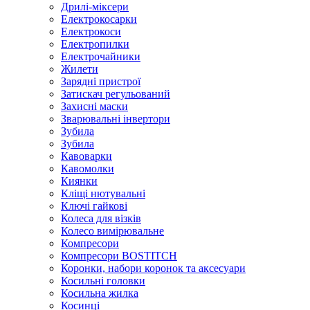
Дрилі-міксери
Електрокосарки
Електрокоси
Електропилки
Електрочайники
Жилети
Зарядні пристрої
Затискач регульований
Захисні маски
Зварювальні інвертори
Зубила
Зубила
Кавоварки
Кавомолки
Киянки
Кліщі нютувальні
Ключі гайкові
Колеса для візків
Колесо вимірювальне
Компресори
Компресори BOSTITCH
Коронки, набори коронок та аксесуари
Косильні головки
Косильна жилка
Косинці