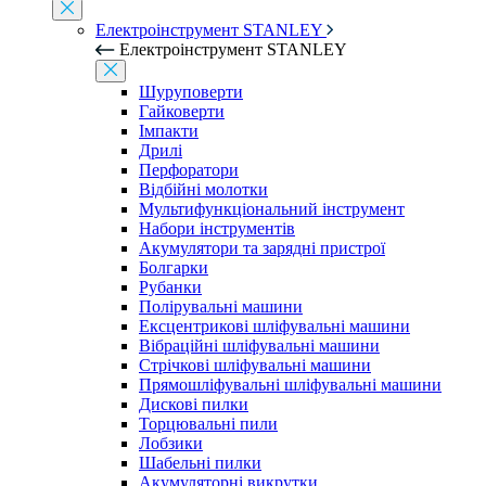
Електроінструмент STANLEY
Електроінструмент STANLEY
Шуруповерти
Гайковерти
Імпакти
Дрилі
Перфоратори
Відбійні молотки
Мультифункціональний інструмент
Набори інструментів
Акумулятори та зарядні пристрої
Болгарки
Рубанки
Полірувальні машини
Ексцентрикові шліфувальні машини
Вібраційні шліфувальні машини
Стрічкові шліфувальні машини
Прямошліфувальні шліфувальні машини
Дискові пилки
Торцювальні пили
Лобзики
Шабельні пилки
Акумуляторні викрутки