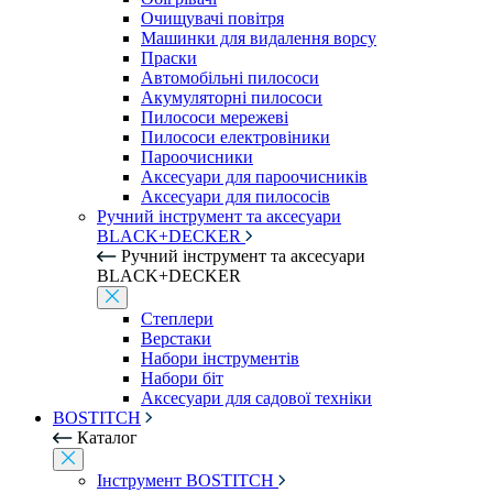
Очищувачі повітря
Машинки для видалення ворсу
Праски
Автомобільні пилососи
Акумуляторні пилососи
Пилососи мережеві
Пилососи електровіники
Пароочисники
Аксесуари для пароочисників
Аксесуари для пилососів
Ручний інструмент та аксесуари
BLACK+DECKER
Ручний інструмент та аксесуари
BLACK+DECKER
Степлери
Верстаки
Набори інструментів
Набори біт
Аксесуари для садової техніки
BOSTITCH
Каталог
Інструмент BOSTITCH