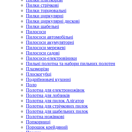
Пилки стрічкові
Пилки торцювальні
Пилки циркулярні
Пилки циркулярні дискові
Пилки шабельні
Пилососи
Пилососи автомобільні
Пилососи акумуляторні
Пилососи мережеві
Пилососи садові
Пилососи-електровіники
Пильні полотна та набори пильних полотен
Плазморізи
Плоскогубці
Подрібнювачі кухонні
Поло
Полотна для електроножівок
Полотна для лобзиків
Полотна для пилок Алігатор
Полотна для стрічкових пилок
Полотна для шабельних пилок
Полотна ножівкові
Попкорниці
Порошок крейдяний