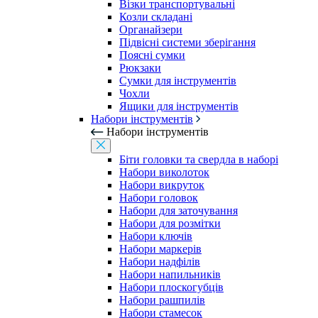
Візки транспортувальні
Козли складані
Органайзери
Підвісні системи зберігання
Поясні сумки
Рюкзаки
Сумки для інструментів
Чохли
Ящики для інструментів
Набори інструментів
Набори інструментів
Біти головки та свердла в наборі
Набори виколоток
Набори викруток
Набори головок
Набори для заточування
Набори для розмітки
Набори ключів
Набори маркерів
Набори надфілів
Набори напильників
Набори плоскогубців
Набори рашпилів
Набори стамесок