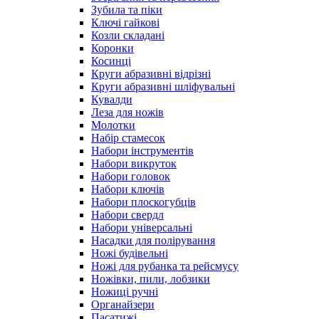
Зубила та піки
Ключі гайкові
Козли складані
Коронки
Косинці
Круги абразивні відрізні
Круги абразивні шліфувальні
Кувалди
Леза для ножів
Молотки
Набір стамесок
Набори інструментів
Набори викруток
Набори головок
Набори ключів
Набори плоскогубців
Набори свердл
Набори універсальні
Насадки для полірування
Ножі будівельні
Ножі для рубанка та рейсмусу
Ножівки, пили, лобзики
Ножиці ручні
Органайзери
Пасатижі