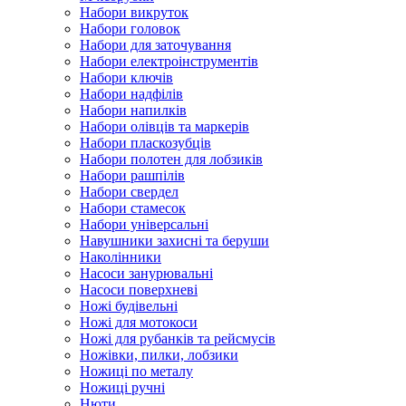
Набори викруток
Набори головок
Набори для заточування
Набори електроінструментів
Набори ключів
Набори надфілів
Набори напилків
Набори олівців та маркерів
Набори пласкозубців
Набори полотен для лобзиків
Набори рашпілів
Набори свердел
Набори стамесок
Набори універсальні
Навушники захисні та беруши
Наколінники
Насоси занурювальні
Насоси поверхневі
Ножі будівельні
Ножі для мотокоси
Ножі для рубанків та рейсмусів
Ножівки, пилки, лобзики
Ножиці по металу
Ножиці ручні
Нюти