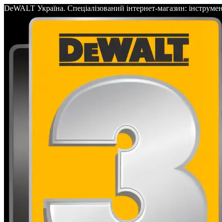
DeWALT Україна. Спеціалізований інтернет-магазин: інс