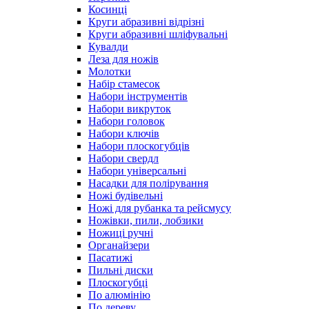
Косинці
Круги абразивні відрізні
Круги абразивні шліфувальні
Кувалди
Леза для ножів
Молотки
Набір стамесок
Набори інструментів
Набори викруток
Набори головок
Набори ключів
Набори плоскогубців
Набори свердл
Набори універсальні
Насадки для полірування
Ножі будівельні
Ножі для рубанка та рейсмусу
Ножівки, пили, лобзики
Ножиці ручні
Органайзери
Пасатижі
Пильні диски
Плоскогубці
По алюмінію
По дереву