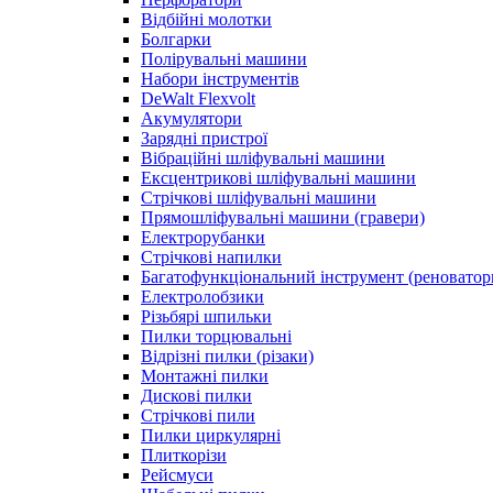
Відбійні молотки
Болгарки
Полірувальні машини
Набори інструментів
DeWalt Flexvolt
Акумулятори
Зарядні пристрої
Вібраційні шліфувальні машини
Ексцентрикові шліфувальні машини
Стрічкові шліфувальні машини
Прямошліфувальні машини (гравери)
Електрорубанки
Стрічкові напилки
Багатофункціональний інструмент (реноватор
Електролобзики
Різьбярі шпильки
Пилки торцювальні
Відрізні пилки (різаки)
Монтажні пилки
Дискові пилки
Стрічкові пили
Пилки циркулярні
Плиткорізи
Рейсмуси