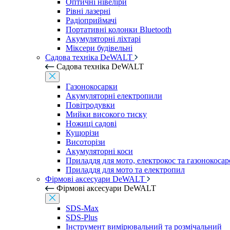
Оптичні нівеліри
Рівні лазерні
Радіоприймачі
Портативні колонки Bluetooth
Акумуляторні ліхтарі
Міксери будівельні
Садова техніка DeWALT
Садова техніка DeWALT
Газонокосарки
Акумуляторні електропили
Повітродувки
Мийки високого тиску
Ножиці садові
Кущорізи
Висоторізи
Акумуляторні коси
Приладдя для мото, електрокос та газонокосар
Приладдя для мото та електропил
Фірмові аксесуари DeWALT
Фірмові аксесуари DeWALT
SDS-Max
SDS-Plus
Інструмент вимірювальний та розмічальний