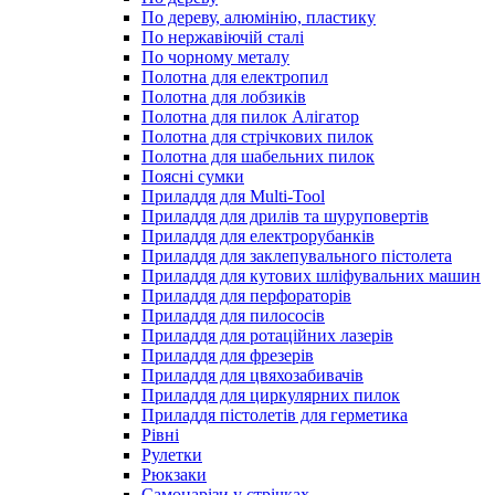
По дереву, алюмінію, пластику
По нержавіючій сталі
По чорному металу
Полотна для електропил
Полотна для лобзиків
Полотна для пилок Алігатор
Полотна для стрічкових пилок
Полотна для шабельних пилок
Поясні сумки
Приладдя для Multi-Tool
Приладдя для дрилів та шуруповертів
Приладдя для електрорубанків
Приладдя для заклепувального пістолета
Приладдя для кутових шліфувальних машин
Приладдя для перфораторів
Приладдя для пилососів
Приладдя для ротаційних лазерів
Приладдя для фрезерів
Приладдя для цвяхозабивачів
Приладдя для циркулярних пилок
Приладдя пістолетів для герметика
Рівні
Рулетки
Рюкзаки
Самонарізи у стрічках