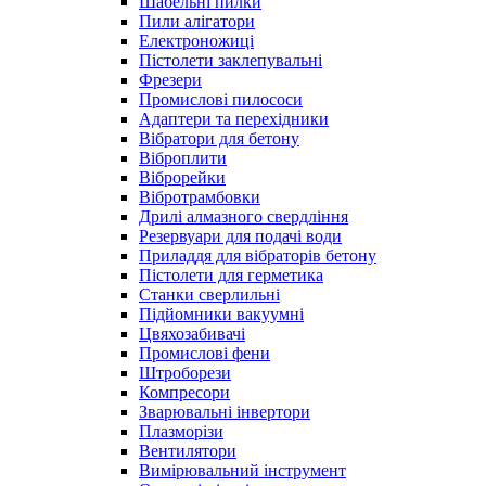
Шабельні пилки
Пили алігатори
Електроножиці
Пістолети заклепувальні
Фрезери
Промислові пилососи
Адаптери та перехідники
Вібратори для бетону
Віброплити
Віброрейки
Вібротрамбовки
Дрилі алмазного свердління
Резервуари для подачі води
Приладдя для вібраторів бетону
Пістолети для герметика
Станки сверлильні
Підйомники вакуумні
Цвяхозабивачі
Промислові фени
Штроборези
Компресори
Зварювальні інвертори
Плазморізи
Вентилятори
Вимірювальний інструмент