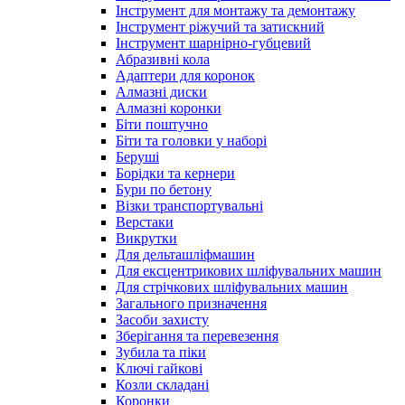
Інструмент для монтажу та демонтажу
Інструмент ріжучий та затискний
Інструмент шарнірно-губцевий
Абразивні кола
Адаптери для коронок
Алмазні диски
Алмазні коронки
Біти поштучно
Біти та головки у наборі
Беруші
Борідки та кернери
Бури по бетону
Візки транспортувальні
Верстаки
Викрутки
Для дельташліфмашин
Для ексцентрикових шліфувальних машин
Для стрічкових шліфувальних машин
Загального призначення
Засоби захисту
Зберігання та перевезення
Зубила та піки
Ключі гайкові
Козли складані
Коронки