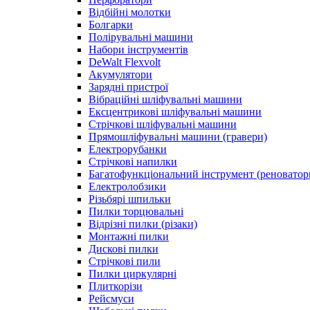
Відбійні молотки
Болгарки
Полірувальні машини
Набори інструментів
DeWalt Flexvolt
Акумулятори
Зарядні пристрої
Вібраційні шліфувальні машини
Ексцентрикові шліфувальні машини
Стрічкові шліфувальні машини
Прямошліфувальні машини (гравери)
Електрорубанки
Стрічкові напилки
Багатофункціональний інструмент (реноватор
Електролобзики
Різьбярі шпильки
Пилки торцювальні
Відрізні пилки (різаки)
Монтажні пилки
Дискові пилки
Стрічкові пили
Пилки циркулярні
Плиткорізи
Рейсмуси