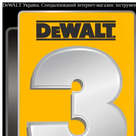
DeWALT Україна. Спеціалізований інтернет-магазин: інс