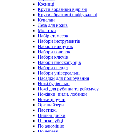
Косинці
Круги абразивні відрізні
Круги абразивні шліфувальні
Кувалди
Леза для ножів
Молотки
Набір стамесок
Набори інструментів
Набори викруток
Набори головок
Набори ключів
Набори плоскогубців
Набори свердл
Набори універсальні
Насадки для полірування
Ножі будівельні
Ножі для рубанка та рейсмусу
Ножівки, пили, лобзики
Ножиці ручні
Органайзери
Пасатижі
Пильні диски
Плоскогубці
По алюмінію
По дереву