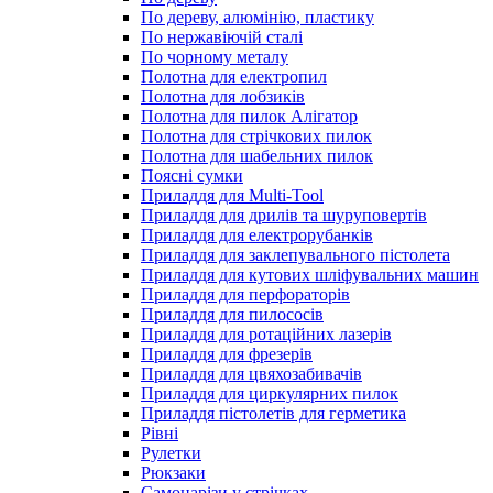
По дереву, алюмінію, пластику
По нержавіючій сталі
По чорному металу
Полотна для електропил
Полотна для лобзиків
Полотна для пилок Алігатор
Полотна для стрічкових пилок
Полотна для шабельних пилок
Поясні сумки
Приладдя для Multi-Tool
Приладдя для дрилів та шуруповертів
Приладдя для електрорубанків
Приладдя для заклепувального пістолета
Приладдя для кутових шліфувальних машин
Приладдя для перфораторів
Приладдя для пилососів
Приладдя для ротаційних лазерів
Приладдя для фрезерів
Приладдя для цвяхозабивачів
Приладдя для циркулярних пилок
Приладдя пістолетів для герметика
Рівні
Рулетки
Рюкзаки
Самонарізи у стрічках