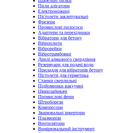
Шабельні пилки
Пили алігатори
Електроножиці
Пістолети заклепувальні
Фрезери
Промислові пилососи
Адаптери та перехідники
Вібратори для бетону
Віброплити
Віброрейки
Вібротрамбовки
Дрилі алмазного свердління
Резервуари для подачі води
Приладдя для вібраторів бетону
Пістолети для герметика
Станки сверлильні
Підйомники вакуумні
Цвяхозабивачі
Промислові фени
Штроборези
Компресори
Зварювальні інвертори
Плазморізи
Вентилятори
Вимірювальний інструмент