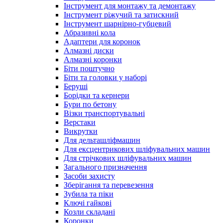
Інструмент для монтажу та демонтажу
Інструмент ріжучий та затискний
Інструмент шарнірно-губцевий
Абразивні кола
Адаптери для коронок
Алмазні диски
Алмазні коронки
Біти поштучно
Біти та головки у наборі
Беруші
Борідки та кернери
Бури по бетону
Візки транспортувальні
Верстаки
Викрутки
Для дельташліфмашин
Для ексцентрикових шліфувальних машин
Для стрічкових шліфувальних машин
Загального призначення
Засоби захисту
Зберігання та перевезення
Зубила та піки
Ключі гайкові
Козли складані
Коронки