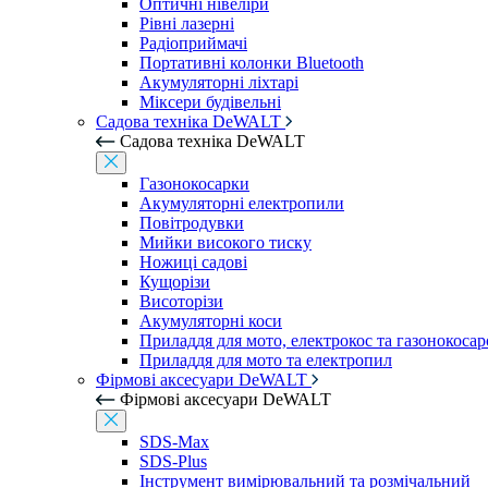
Оптичні нівеліри
Рівні лазерні
Радіоприймачі
Портативні колонки Bluetooth
Акумуляторні ліхтарі
Міксери будівельні
Садова техніка DeWALT
Садова техніка DeWALT
Газонокосарки
Акумуляторні електропили
Повітродувки
Мийки високого тиску
Ножиці садові
Кущорізи
Висоторізи
Акумуляторні коси
Приладдя для мото, електрокос та газонокосар
Приладдя для мото та електропил
Фірмові аксесуари DeWALT
Фірмові аксесуари DeWALT
SDS-Max
SDS-Plus
Інструмент вимірювальний та розмічальний