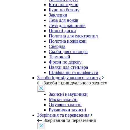
Біти поштучно
Бури по бетону
Заклепки
Леза для ножів
Леза для рашпилів
Пильні диски
Полотна для електропил
Полотна ножівкові
Свердла
Скоби для степлера
Термоклей
Фрези по дереву
Цвяхи для степлера
Шліфпапір та шліфлисти
Засоби індивідуального захисту
Засоби індивідуального захисту
Захисні навушники
Маски захисні
Окуляри захисні
Рукавички захисні
Зберігання та перевезення
Зберігання та перевезення