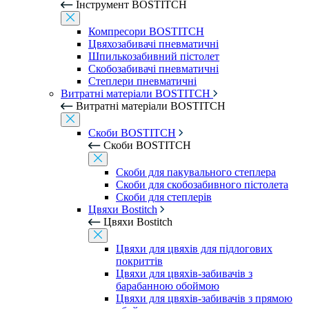
Інструмент BOSTITCH
Компресори BOSTITCH
Цвяхозабивачі пневматичні
Шпилькозабивний пістолет
Скобозабивачі пневматичні
Степлери пневматичні
Витратні матеріали BOSTITCH
Витратні матеріали BOSTITCH
Скоби BOSTITCH
Скоби BOSTITCH
Скоби для пакувального степлера
Скоби для скобозабивного пістолета
Скоби для степлерів
Цвяхи Bostitch
Цвяхи Bostitch
Цвяхи для цвяхів для підлогових
покриттів
Цвяхи для цвяхів-забивачів з
барабанною обоймою
Цвяхи для цвяхів-забивачів з прямою