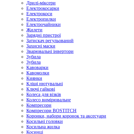
Дрилі-міксери
Електрокосарки
Електрокоси
Електропилки
Електрочайники
Жилети
Зарядні пристрої
Затискач регульований
Захисні маски
Зварювальні інвертори
Зубила
Зубила
Кавоварки
Кавомолки
Киянки
Кліщі нютувальні
Ключі гайкові
Колеса для візків
Колесо вимірювальне
Компресори
Компресори BOSTITCH
Коронки, набори коронок та аксесуари
Косильні головки
Косильна жилка
Косинці