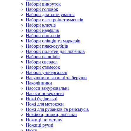
Набори викруток
Набори головок
Набори для заточування
Набори електроінструментів
Набори ключів
Набори надфілів
Набори напилків
Набори олівців та маркерів
Набори пласкозубців
Набори полотен для лобзиків
Набори рашпілів
Набори свердел
Набори стамесок
Набори універсальні
Навушники захисні та беруши
Наколінники
Насоси занурювальні
Насоси поверхневі
Ножі будівельні
Ножі для мотокоси
Ножі для рубанків та рейсмусів
Ножівки, пилки, лобзики
Ножиці по металу
Ножиці ручні
Нюти