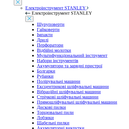
Електроінструмент STANLEY
Електроінструмент STANLEY
Шуруповерти
Гайковерти
Імпакти
Дрилі
Перфоратори
Відбійні молотки
Мультифункціональний інструмент
Набори інструментів
Акумулятори та зарядні пристрої
Болгарки
Рубанки
Полірувальні машини
Ексцентрикові шліфувальні машини
Вібраційні шліфувальні машини
Стрічкові шліфувальні машини
Прямошліфувальні шліфувальні машини
Дискові пилки
Торцювальні пили
Лобзики
Шабельні пилки
Акумуляторні викрутки