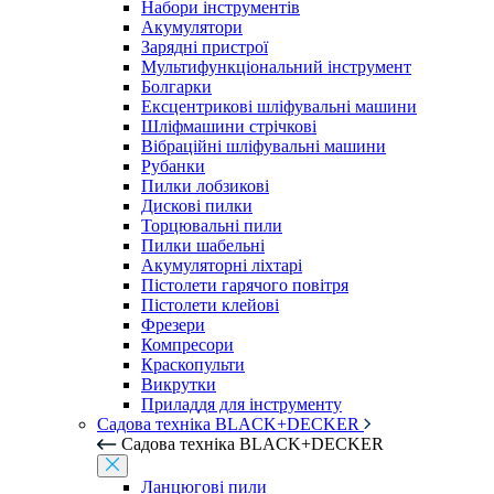
Набори інструментів
Акумулятори
Зарядні пристрої
Мультифункціональний інструмент
Болгарки
Ексцентрикові шліфувальні машини
Шліфмашини стрічкові
Вібраційні шліфувальні машини
Рубанки
Пилки лобзикові
Дискові пилки
Торцювальні пили
Пилки шабельні
Акумуляторні ліхтарі
Пістолети гарячого повітря
Пістолети клейові
Фрезери
Компресори
Краскопульти
Викрутки
Приладдя для інструменту
Садова техніка BLACK+DECKER
Садова техніка BLACK+DECKER
Ланцюгові пили