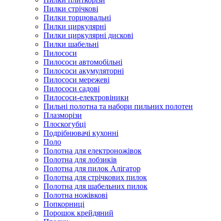
Пилки стрічкові
Пилки торцювальні
Пилки циркулярні
Пилки циркулярні дискові
Пилки шабельні
Пилососи
Пилососи автомобільні
Пилососи акумуляторні
Пилососи мережеві
Пилососи садові
Пилососи-електровіники
Пильні полотна та набори пильних полотен
Плазморізи
Плоскогубці
Подрібнювачі кухонні
Поло
Полотна для електроножівок
Полотна для лобзиків
Полотна для пилок Алігатор
Полотна для стрічкових пилок
Полотна для шабельних пилок
Полотна ножівкові
Попкорниці
Порошок крейдяний