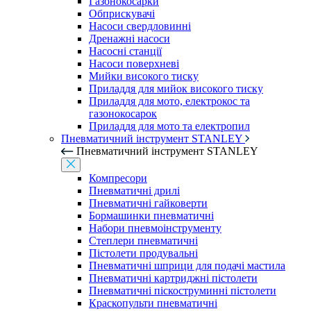
Газонокосарки
Обприскувачі
Насоси свердловинні
Дренажні насоси
Насосні станції
Насоси поверхневі
Мийки високого тиску
Приладдя для мийок високого тиску
Приладдя для мото, електрокос та
газонокосарок
Приладдя для мото та електропил
Пневматичний інструмент STANLEY
Пневматичний інструмент STANLEY
Компресори
Пневматичні дрилі
Пневматичні гайковерти
Бормашинки пневматичні
Набори пневмоінструменту
Степлери пневматичні
Пістолети продувальні
Пневматичні шприци для подачі мастила
Пневматичні картриджні пістолети
Пневматичні піскоструминні пістолети
Краскопульти пневматичні