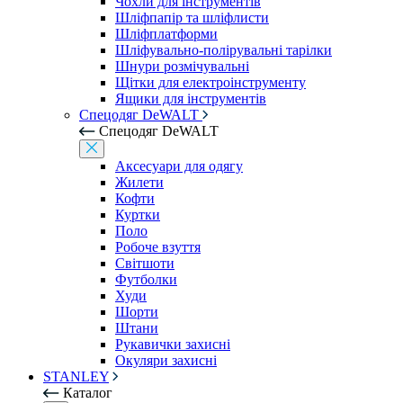
Чохли для інструментів
Шліфпапір та шліфлисти
Шліфплатформи
Шліфувально-полірувальні тарілки
Шнури розмічувальні
Щітки для електроінструменту
Ящики для інструментів
Спецодяг DeWALT
Спецодяг DeWALT
Аксесуари для одягу
Жилети
Кофти
Куртки
Поло
Робоче взуття
Світшоти
Футболки
Худи
Шорти
Штани
Рукавички захисні
Окуляри захисні
STANLEY
Каталог