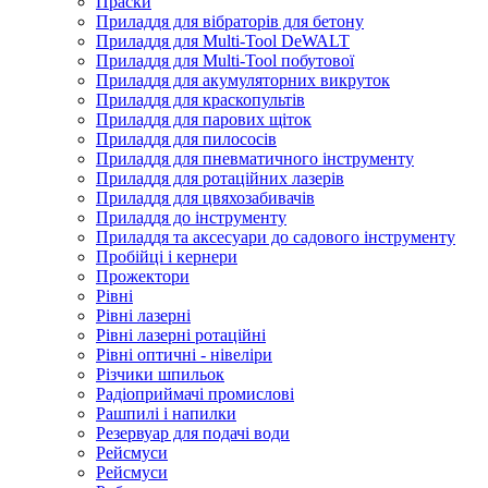
Праски
Приладдя для вібраторів для бетону
Приладдя для Multi-Tool DeWALT
Приладдя для Multi-Tool побутової
Приладдя для акумуляторних викруток
Приладдя для краскопультів
Приладдя для парових щіток
Приладдя для пилососів
Приладдя для пневматичного інструменту
Приладдя для ротаційних лазерів
Приладдя для цвяхозабивачів
Приладдя до інструменту
Приладдя та аксесуари до садового інструменту
Пробійці і кернери
Прожектори
Рівні
Рівні лазерні
Рівні лазерні ротаційні
Рівні оптичні - нівеліри
Різчики шпильок
Радіоприймачі промислові
Рашпилі і напилки
Резервуар для подачі води
Рейсмуси
Рейсмуси