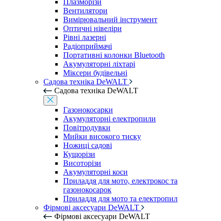
Плазморізи
Вентилятори
Вимірювальний інструмент
Оптичні нівеліри
Рівні лазерні
Радіоприймачі
Портативні колонки Bluetooth
Акумуляторні ліхтарі
Міксери будівельні
Садова техніка DeWALT
Садова техніка DeWALT
Газонокосарки
Акумуляторні електропили
Повітродувки
Мийки високого тиску
Ножиці садові
Кущорізи
Висоторізи
Акумуляторні коси
Приладдя для мото, електрокос та
газонокосарок
Приладдя для мото та електропил
Фірмові аксесуари DeWALT
Фірмові аксесуари DeWALT