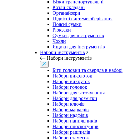
Візки транспортувальні
Козли складані
Органайзери
Підвісні системи зберігання
Поясні сумки
Рюкзаки
Сумки для інструментів
Чохли
Ящики для інструментів
Набори інструментів
Набори інструментів
Біти головки та свердла в наборі
Набори виколоток
Набори викруток
Набори головок
Набори для заточування
Набори для розмітки
Набори ключів
Набори маркерів
Набори надфілів
Набори напильників
Набори плоскогубців
Набори рашпилів
Набори стамесок