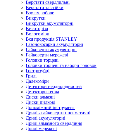
Верстати свердлильні
Верстати та стійки
Взуття робоче
Викрутки
Викрутки акумуляторні
Висоторізи
Вологоміри
Вся продукція STANLEY
Газонокосарки акумуляторні
Гайковерти акумуляторні
Гайковерти мережеві
Головки торцеві
Головки торцеві та набори головок
Гострозубці
Грилі
Далекоміри
Детектори неоднорідностей
Детектори тепла
Диски алмазні
Диски пилкові
Допоміжний інструмент
Дрилі - гайковерти пневматичні
Дрилі акумуляторні
Дрилі алмазного свердління
Дрилі мережеві