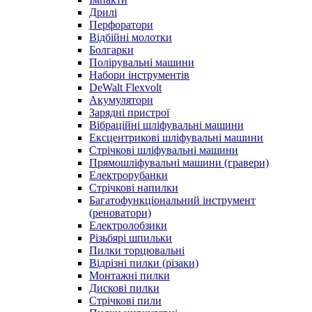
Дрилі
Перфоратори
Відбійні молотки
Болгарки
Полірувальні машини
Набори інструментів
DeWalt Flexvolt
Акумулятори
Зарядні пристрої
Вібраційні шліфувальні машини
Ексцентрикові шліфувальні машини
Стрічкові шліфувальні машини
Прямошліфувальні машини (гравери)
Електрорубанки
Стрічкові напилки
Багатофункціональний інструмент
(реноватори)
Електролобзики
Різьбярі шпильки
Пилки торцювальні
Відрізні пилки (різаки)
Монтажні пилки
Дискові пилки
Стрічкові пили