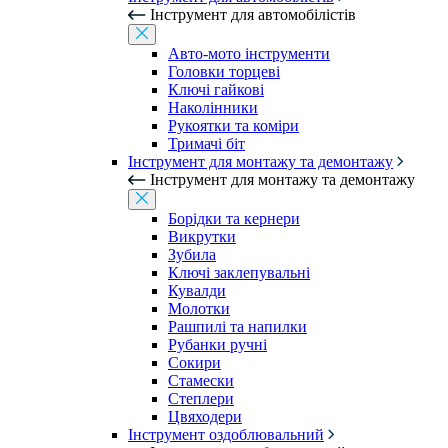
Інструмент для автомобілістів
Авто-мото інструменти
Головки торцеві
Ключі гайкові
Наколінники
Рукоятки та коміри
Тримачі біт
Інструмент для монтажу та демонтажу
Інструмент для монтажу та демонтажу
Борідки та кернери
Викрутки
Зубила
Ключі заклепувальні
Кувалди
Молотки
Рашпилі та напилки
Рубанки ручні
Сокири
Стамески
Степлери
Цвяходери
Інструмент оздоблювальний