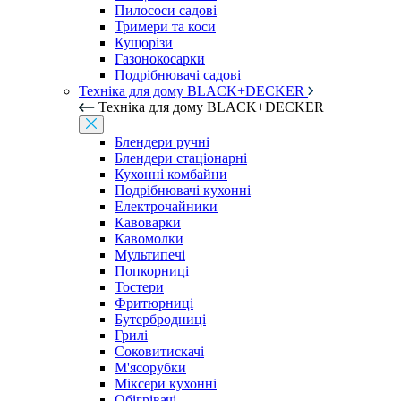
Пилососи садові
Тримери та коси
Кущорізи
Газонокосарки
Подрібнювачі садові
Техніка для дому BLACK+DECKER
Техніка для дому BLACK+DECKER
Блендери ручні
Блендери стаціонарні
Кухонні комбайни
Подрібнювачі кухонні
Електрочайники
Кавоварки
Кавомолки
Мультипечі
Попкорниці
Тостери
Фритюрниці
Бутербродниці
Грилі
Соковитискачі
М'ясорубки
Міксери кухонні
Обігрівачі