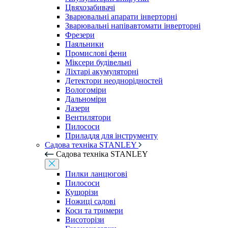
Цвяхозабивачі
Зварювальні апарати інверторні
Зварювальні напівавтомати інверторні
Фрезери
Паяльники
Промислові фени
Міксери будівельні
Ліхтарі акумуляторні
Детектори неоднорідностей
Вологоміри
Дальноміри
Лазери
Вентилятори
Пилососи
Приладдя для інструменту
Садова техніка STANLEY
Садова техніка STANLEY
Пилки ланцюгові
Пилососи
Кущорізи
Ножиці садові
Коси та тримери
Висоторізи