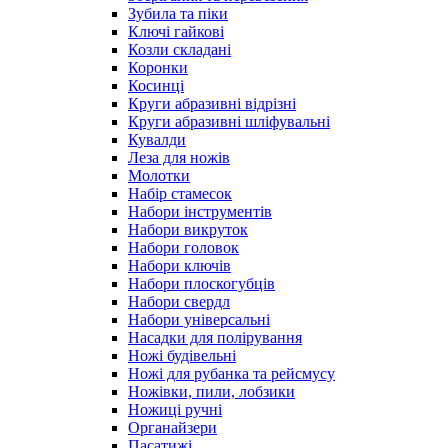
Зубила та піки
Ключі гайкові
Козли складані
Коронки
Косинці
Круги абразивні відрізні
Круги абразивні шліфувальні
Кувалди
Леза для ножів
Молотки
Набір стамесок
Набори інструментів
Набори викруток
Набори головок
Набори ключів
Набори плоскогубців
Набори свердл
Набори універсальні
Насадки для полірування
Ножі будівельні
Ножі для рубанка та рейсмусу
Ножівки, пили, лобзики
Ножиці ручні
Органайзери
Пасатижі