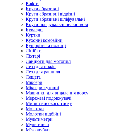
Кофти
Круги абразивні
Круги абразивні відрізні
Круги абразивні шліфувальні
Круги шліфувальні пелюсткові
Кувалди
Куртки
Кухонні комбайни
Кущорізи та ножиці
Лінійки
Ліхтарі
Ланцюги для мотопил
Леза для ножів
Леза для рашпіля
Лещата
Міксери
Міксери кухонні
Машинки для видалення ворсу
Мережеві подовжувачі
Мийки високого тиску
Молотки
Молотки відбійні
Мультиметри
Мультипечі
М’ясорубки