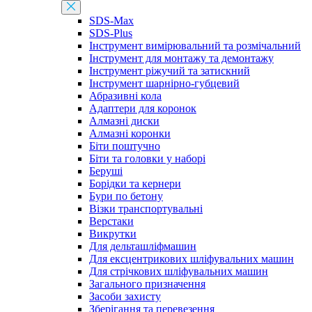
SDS-Max
SDS-Plus
Інструмент вимірювальний та розмічальний
Інструмент для монтажу та демонтажу
Інструмент ріжучий та затискний
Інструмент шарнірно-губцевий
Абразивні кола
Адаптери для коронок
Алмазні диски
Алмазні коронки
Біти поштучно
Біти та головки у наборі
Беруші
Борідки та кернери
Бури по бетону
Візки транспортувальні
Верстаки
Викрутки
Для дельташліфмашин
Для ексцентрикових шліфувальних машин
Для стрічкових шліфувальних машин
Загального призначення
Засоби захисту
Зберігання та перевезення