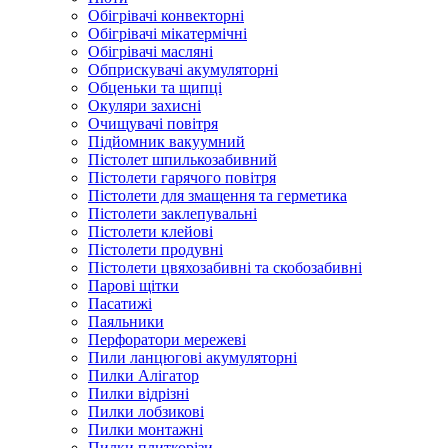
Обігрівачі конвекторні
Обігрівачі мікатермічні
Обігрівачі масляні
Обприскувачі акумуляторні
Обценьки та щипці
Окуляри захисні
Очищувачі повітря
Підйомник вакуумний
Пістолет шпилькозабивний
Пістолети гарячого повітря
Пістолети для змащення та герметика
Пістолети заклепувальні
Пістолети клейові
Пістолети продувні
Пістолети цвяхозабивні та скобозабивні
Парові щітки
Пасатижі
Паяльники
Перфоратори мережеві
Пили ланцюгові акумуляторні
Пилки Алігатор
Пилки відрізні
Пилки лобзикові
Пилки монтажні
Пилки плиткорізи