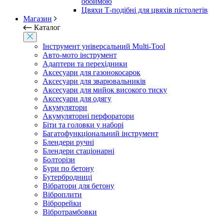
обоймою
Цвяхи Т-подібні для цвяхів пістолетів
Магазин
Каталог
Інструмент універсальний Multi-Tool
Авто-мото інструмент
Адаптери та перехідники
Аксесуари для газонокосарок
Аксесуари для зварювальників
Аксесуари для мийок високого тиску
Аксесуари для одягу
Акумулятори
Акумуляторні перфоратори
Біти та головки у наборі
Багатофункціональний інструмент
Блендери ручні
Блендери стаціонарні
Болторізи
Бури по бетону
Бутербродниці
Вібратори для бетону
Віброплити
Віброрейки
Вібротрамбовки