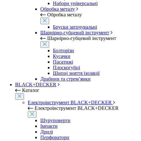
Набори універсальні
Обробка металу
Обробка металу
Бруски заточувальні
Шарнірно-губцевий інструмент
Шарнірно-губцевий інструмент
Болторізи
Кусачки
Пасатижі
Плоскогубці
Щипці зняття ізоляції
Драбини та стрем’янки
BLACK+DECKER
Каталог
Електроінструмент BLACK+DECKER
Електроінструмент BLACK+DECKER
Шуруповерти
Імпакти
Дрилі
Перфоратори