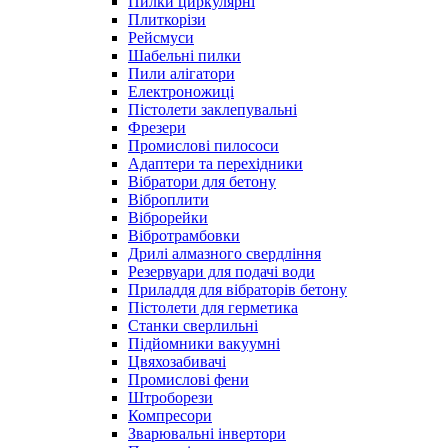
Пилки циркулярні
Плиткорізи
Рейсмуси
Шабельні пилки
Пили алігатори
Електроножиці
Пістолети заклепувальні
Фрезери
Промислові пилососи
Адаптери та перехідники
Вібратори для бетону
Віброплити
Віброрейки
Вібротрамбовки
Дрилі алмазного свердління
Резервуари для подачі води
Приладдя для вібраторів бетону
Пістолети для герметика
Станки сверлильні
Підйомники вакуумні
Цвяхозабивачі
Промислові фени
Штроборези
Компресори
Зварювальні інвертори