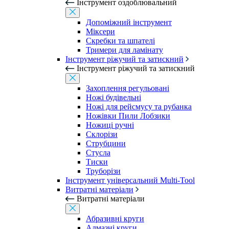
Інструмент оздоблювальний
Допоміжний інструмент
Міксери
Скребки та шпателі
Тримери для ламінату
Інструмент ріжучий та затискний
Інструмент ріжучий та затискний
Захоплення регульовані
Ножі будівельні
Ножі для рейсмусу та рубанка
Ножівки Пили Лобзики
Ножиці ручні
Склорізи
Струбцини
Стусла
Тиски
Труборізи
Інструмент універсальний Multi-Tool
Витратні матеріали
Витратні матеріали
Абразивні круги
Алмазні круги