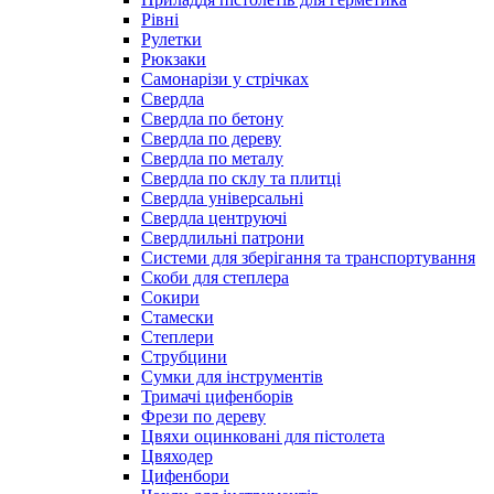
Рівні
Рулетки
Рюкзаки
Самонарізи у стрічках
Свердла
Свердла по бетону
Свердла по дереву
Свердла по металу
Свердла по склу та плитці
Свердла універсальні
Свердла центруючі
Свердлильні патрони
Системи для зберігання та транспортування
Скоби для степлера
Сокири
Стамески
Степлери
Струбцини
Сумки для інструментів
Тримачі цифенборів
Фрези по дереву
Цвяхи оцинковані для пістолета
Цвяходер
Цифенбори