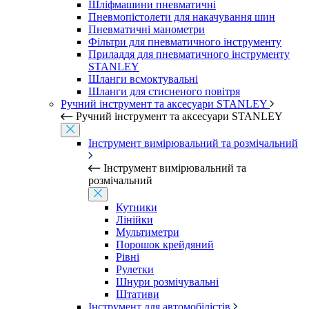
Шліфмашини пневматичні
Пневмопістолети для накачування шин
Пневматичні манометри
Фільтри для пневматичного інструменту
Приладдя для пневматичного інструменту
STANLEY
Шланги всмоктувальні
Шланги для стисненого повітря
Ручний інструмент та аксесуари STANLEY
Ручний інструмент та аксесуари STANLEY
Інструмент вимірювальний та розмічальний
Інструмент вимірювальний та
розмічальний
Кутники
Лінійки
Мультиметри
Порошок крейдяний
Рівні
Рулетки
Шнури розмічувальні
Штативи
Інструмент для автомобілістів