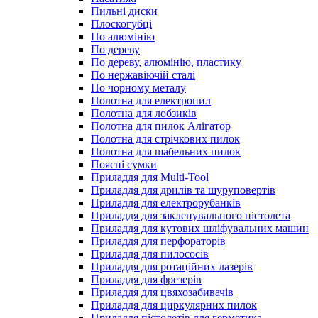
Пильні диски
Плоскогубці
По алюмінію
По дереву
По дереву, алюмінію, пластику
По нержавіючій сталі
По чорному металу
Полотна для електропил
Полотна для лобзиків
Полотна для пилок Алігатор
Полотна для стрічкових пилок
Полотна для шабельних пилок
Поясні сумки
Приладдя для Multi-Tool
Приладдя для дрилів та шуруповертів
Приладдя для електрорубанків
Приладдя для заклепувального пістолета
Приладдя для кутових шліфувальних машин
Приладдя для перфораторів
Приладдя для пилососів
Приладдя для ротаційних лазерів
Приладдя для фрезерів
Приладдя для цвяхозабивачів
Приладдя для циркулярних пилок
Приладдя пістолетів для герметика