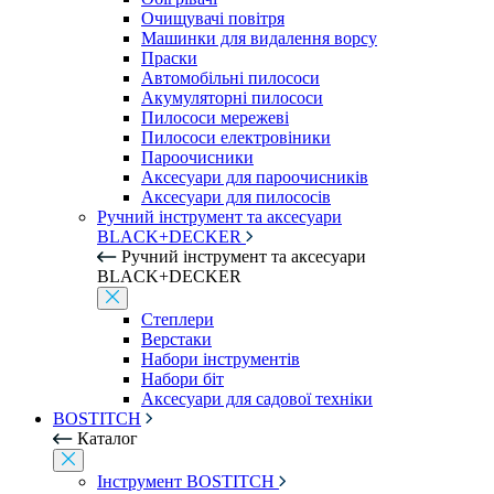
Очищувачі повітря
Машинки для видалення ворсу
Праски
Автомобільні пилососи
Акумуляторні пилососи
Пилососи мережеві
Пилососи електровіники
Пароочисники
Аксесуари для пароочисників
Аксесуари для пилососів
Ручний інструмент та аксесуари
BLACK+DECKER
Ручний інструмент та аксесуари
BLACK+DECKER
Степлери
Верстаки
Набори інструментів
Набори біт
Аксесуари для садової техніки
BOSTITCH
Каталог
Інструмент BOSTITCH