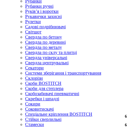
Рубанки
Рубанки ручні
Руківʼя і воротки
Рукавички захисні
Рулетки
Садові подрібнювачі
Світшот
Свердла по бетону
Свердла по деревині
Свердла по металу
Свердла по склу та плитці
Свердла універсальні
Свердла центрувальні
Секатори
Системи зберігання і транспортування
Склорізи
Скоби BOSTITCH
Скоби для степлера
Скобозабивачі пневматичні
Скребки і шпадлі
Сокири
Соковитискачі
Спеціальне кріплення BOSTITCH
6
6
6
6
6
6
6
Стійки сверлильні
Стамески
6
6
6
6
6
6
6