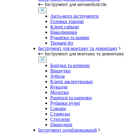
Інструмент для автомобілістів
Авто-мото інструменти
Головки торцеві
Ключі гайкові
Наколінники
Рукоятки та коміри
Тримачі біт
Інструмент для монтажу та демонтажу
Інструмент для монтажу та демонтажу
Борідки та кернери
Викрутки
Зубила
Ключі заклепувальні
Кувалди
Молотки
Рашпилі та напилки
Рубанки ручні
Сокири
Стамески
Степлери
Цвяходери
Інструмент оздоблювальний