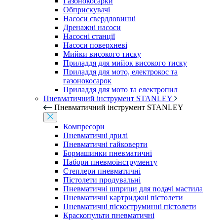
Газонокосарки
Обприскувачі
Насоси свердловинні
Дренажні насоси
Насосні станції
Насоси поверхневі
Мийки високого тиску
Приладдя для мийок високого тиску
Приладдя для мото, електрокос та
газонокосарок
Приладдя для мото та електропил
Пневматичний інструмент STANLEY
Пневматичний інструмент STANLEY
Компресори
Пневматичні дрилі
Пневматичні гайковерти
Бормашинки пневматичні
Набори пневмоінструменту
Степлери пневматичні
Пістолети продувальні
Пневматичні шприци для подачі мастила
Пневматичні картриджні пістолети
Пневматичні піскоструминні пістолети
Краскопульти пневматичні