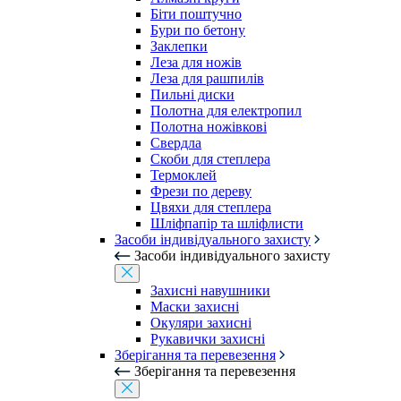
Біти поштучно
Бури по бетону
Заклепки
Леза для ножів
Леза для рашпилів
Пильні диски
Полотна для електропил
Полотна ножівкові
Свердла
Скоби для степлера
Термоклей
Фрези по дереву
Цвяхи для степлера
Шліфпапір та шліфлисти
Засоби індивідуального захисту
Засоби індивідуального захисту
Захисні навушники
Маски захисні
Окуляри захисні
Рукавички захисні
Зберігання та перевезення
Зберігання та перевезення