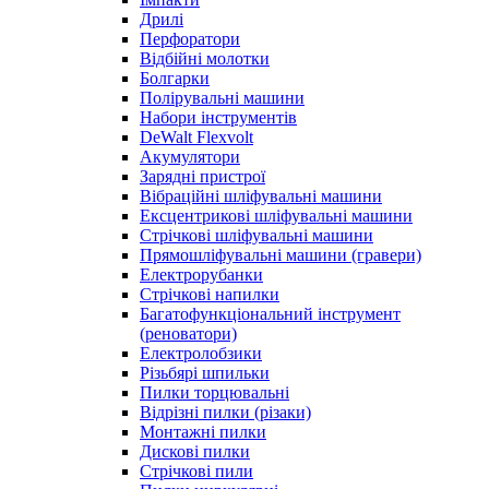
Дрилі
Перфоратори
Відбійні молотки
Болгарки
Полірувальні машини
Набори інструментів
DeWalt Flexvolt
Акумулятори
Зарядні пристрої
Вібраційні шліфувальні машини
Ексцентрикові шліфувальні машини
Стрічкові шліфувальні машини
Прямошліфувальні машини (гравери)
Електрорубанки
Стрічкові напилки
Багатофункціональний інструмент
(реноватори)
Електролобзики
Різьбярі шпильки
Пилки торцювальні
Відрізні пилки (різаки)
Монтажні пилки
Дискові пилки
Стрічкові пили