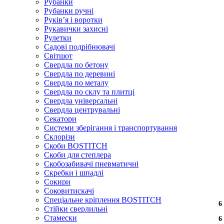
Рубанки
Рубанки ручні
Руківʼя і воротки
Рукавички захисні
Рулетки
Садові подрібнювачі
Світшот
Свердла по бетону
Свердла по деревині
Свердла по металу
Свердла по склу та плитці
Свердла універсальні
Свердла центрувальні
Секатори
Системи зберігання і транспортування
Склорізи
Скоби BOSTITCH
Скоби для степлера
Скобозабивачі пневматичні
Скребки і шпадлі
Сокири
Соковитискачі
Спеціальне кріплення BOSTITCH
6
6
6
6
Стійки сверлильні
Стамески
6
6
6
6