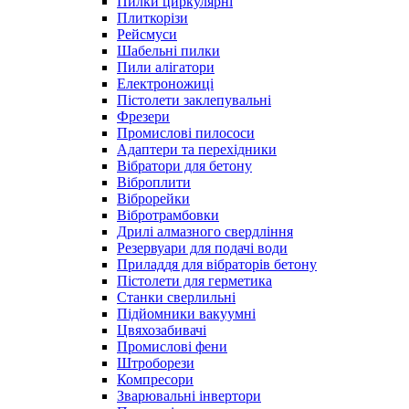
Пилки циркулярні
Плиткорізи
Рейсмуси
Шабельні пилки
Пили алігатори
Електроножиці
Пістолети заклепувальні
Фрезери
Промислові пилососи
Адаптери та перехідники
Вібратори для бетону
Віброплити
Віброрейки
Вібротрамбовки
Дрилі алмазного свердління
Резервуари для подачі води
Приладдя для вібраторів бетону
Пістолети для герметика
Станки сверлильні
Підйомники вакуумні
Цвяхозабивачі
Промислові фени
Штроборези
Компресори
Зварювальні інвертори