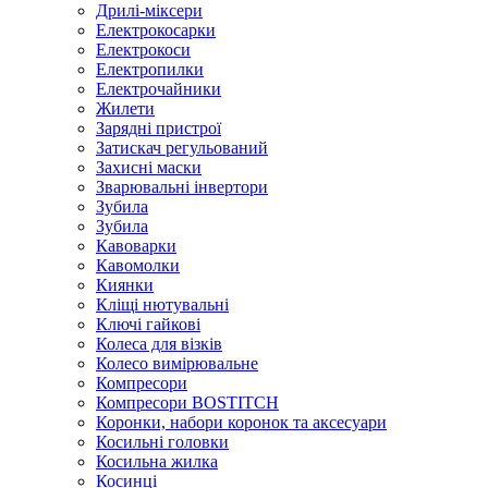
Дрилі-міксери
Електрокосарки
Електрокоси
Електропилки
Електрочайники
Жилети
Зарядні пристрої
Затискач регульований
Захисні маски
Зварювальні інвертори
Зубила
Зубила
Кавоварки
Кавомолки
Киянки
Кліщі нютувальні
Ключі гайкові
Колеса для візків
Колесо вимірювальне
Компресори
Компресори BOSTITCH
Коронки, набори коронок та аксесуари
Косильні головки
Косильна жилка
Косинці