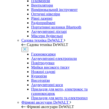
Плазморізи
Вентилятори
Вимірювальний інструмент
Оптичні нівеліри
Рівні лазерні
Радіоприймачі
Портативні колонки Bluetooth
Акумуляторні ліхтарі
Міксери будівельні
Садова техніка DeWALT
Садова техніка DeWALT
Газонокосарки
Акумуляторні електропили
Повітродувки
Мийки високого тиску
Ножиці садові
Кущорізи
Висоторізи
Акумуляторні коси
Приладдя для мото, електрокос та
газонокосарок
Приладдя для мото та електропил
Фірмові аксесуари DeWALT
Фірмові аксесуари DeWALT