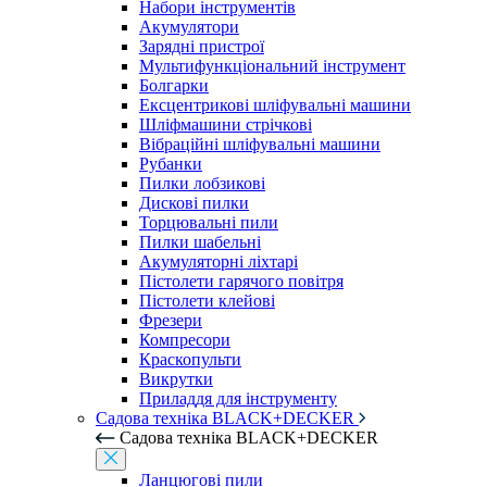
Набори інструментів
Акумулятори
Зарядні пристрої
Мультифункціональний інструмент
Болгарки
Ексцентрикові шліфувальні машини
Шліфмашини стрічкові
Вібраційні шліфувальні машини
Рубанки
Пилки лобзикові
Дискові пилки
Торцювальні пили
Пилки шабельні
Акумуляторні ліхтарі
Пістолети гарячого повітря
Пістолети клейові
Фрезери
Компресори
Краскопульти
Викрутки
Приладдя для інструменту
Садова техніка BLACK+DECKER
Садова техніка BLACK+DECKER
Ланцюгові пили