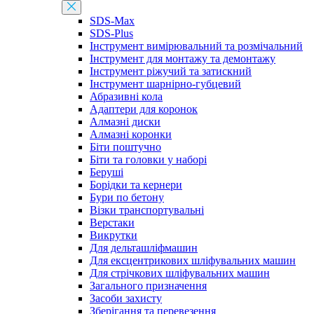
SDS-Max
SDS-Plus
Інструмент вимірювальний та розмічальний
Інструмент для монтажу та демонтажу
Інструмент ріжучий та затискний
Інструмент шарнірно-губцевий
Абразивні кола
Адаптери для коронок
Алмазні диски
Алмазні коронки
Біти поштучно
Біти та головки у наборі
Беруші
Борідки та кернери
Бури по бетону
Візки транспортувальні
Верстаки
Викрутки
Для дельташліфмашин
Для ексцентрикових шліфувальних машин
Для стрічкових шліфувальних машин
Загального призначення
Засоби захисту
Зберігання та перевезення