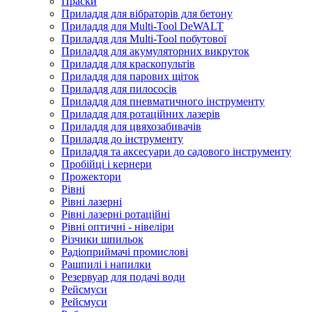
Праски
Приладдя для вібраторів для бетону
Приладдя для Multi-Tool DeWALT
Приладдя для Multi-Tool побутової
Приладдя для акумуляторних викруток
Приладдя для краскопультів
Приладдя для парових щіток
Приладдя для пилососів
Приладдя для пневматичного інструменту
Приладдя для ротаційних лазерів
Приладдя для цвяхозабивачів
Приладдя до інструменту
Приладдя та аксесуари до садового інструменту
Пробійці і кернери
Прожектори
Рівні
Рівні лазерні
Рівні лазерні ротаційні
Рівні оптичні - нівеліри
Різчики шпильок
Радіоприймачі промислові
Рашпилі і напилки
Резервуар для подачі води
Рейсмуси
Рейсмуси