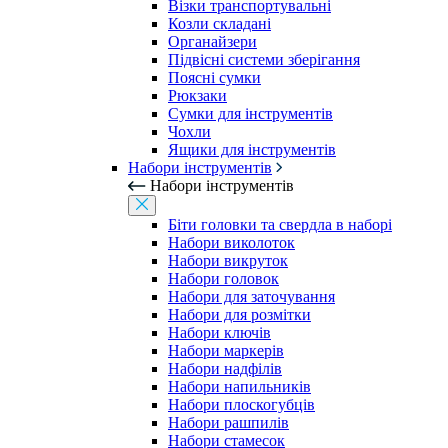
Візки транспортувальні
Козли складані
Органайзери
Підвісні системи зберігання
Поясні сумки
Рюкзаки
Сумки для інструментів
Чохли
Ящики для інструментів
Набори інструментів
Набори інструментів
Біти головки та свердла в наборі
Набори виколоток
Набори викруток
Набори головок
Набори для заточування
Набори для розмітки
Набори ключів
Набори маркерів
Набори надфілів
Набори напильників
Набори плоскогубців
Набори рашпилів
Набори стамесок