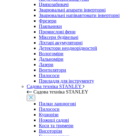
Цвяхозабивачі
Зварювальні апарати інверторні
Зварювальні напівавтомати інверторні
Фрезери
Паяльники
Промислові фени
Міксери будівельні
Ліхтарі акумуляторні
Детектори неоднорідностей
Вологоміри
Дальноміри
Лазери
Вентилятори
Пилососи
Приладдя для інструменту
Садова техніка STANLEY
Садова техніка STANLEY
Пилки ланцюгові
Пилососи
Кущорізи
Ножиці садові
Коси та тримери
Висоторізи