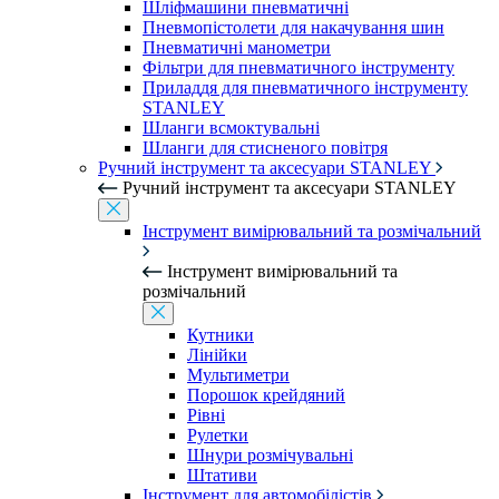
Шліфмашини пневматичні
Пневмопістолети для накачування шин
Пневматичні манометри
Фільтри для пневматичного інструменту
Приладдя для пневматичного інструменту
STANLEY
Шланги всмоктувальні
Шланги для стисненого повітря
Ручний інструмент та аксесуари STANLEY
Ручний інструмент та аксесуари STANLEY
Інструмент вимірювальний та розмічальний
Інструмент вимірювальний та
розмічальний
Кутники
Лінійки
Мультиметри
Порошок крейдяний
Рівні
Рулетки
Шнури розмічувальні
Штативи
Інструмент для автомобілістів