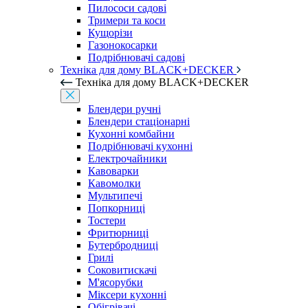
Пилососи садові
Тримери та коси
Кущорізи
Газонокосарки
Подрібнювачі садові
Техніка для дому BLACK+DECKER
Техніка для дому BLACK+DECKER
Блендери ручні
Блендери стаціонарні
Кухонні комбайни
Подрібнювачі кухонні
Електрочайники
Кавоварки
Кавомолки
Мультипечі
Попкорниці
Тостери
Фритюрниці
Бутербродниці
Грилі
Соковитискачі
М'ясорубки
Міксери кухонні
Обігрівачі