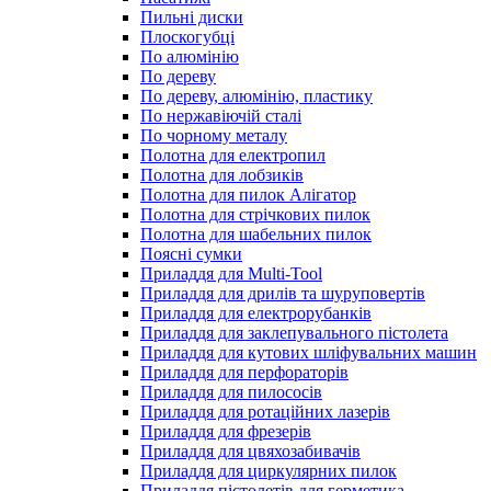
Пильні диски
Плоскогубці
По алюмінію
По дереву
По дереву, алюмінію, пластику
По нержавіючій сталі
По чорному металу
Полотна для електропил
Полотна для лобзиків
Полотна для пилок Алігатор
Полотна для стрічкових пилок
Полотна для шабельних пилок
Поясні сумки
Приладдя для Multi-Tool
Приладдя для дрилів та шуруповертів
Приладдя для електрорубанків
Приладдя для заклепувального пістолета
Приладдя для кутових шліфувальних машин
Приладдя для перфораторів
Приладдя для пилососів
Приладдя для ротаційних лазерів
Приладдя для фрезерів
Приладдя для цвяхозабивачів
Приладдя для циркулярних пилок
Приладдя пістолетів для герметика