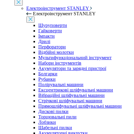
Електроінструмент STANLEY
Електроінструмент STANLEY
Шуруповерти
Гайковерти
Імпакти
Дрилі
Перфоратори
Відбійні молотки
Мультифункціональний інструмент
Набори інструментів
Акумулятори та зарядні пристрої
Болгарки
Рубанки
Полірувальні машини
Ексцентрикові шліфувальні машини
Вібраційні шліфувальні машини
Стрічкові шліфувальні машини
Прямошліфувальні шліфувальні машини
Дискові пилки
Торцювальні пили
Лобзики
Шабельні пилки
Акумуляторні викрутки