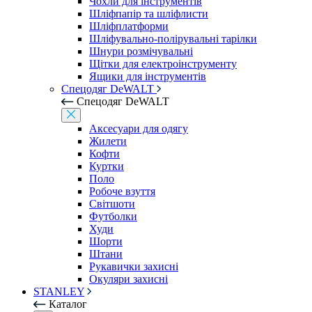
Чохли для інструментів
Шліфпапір та шліфлисти
Шліфплатформи
Шліфувально-полірувальні тарілки
Шнури розмічувальні
Щітки для електроінструменту
Ящики для інструментів
Спецодяг DeWALT
Спецодяг DeWALT
Аксесуари для одягу
Жилети
Кофти
Куртки
Поло
Робоче взуття
Світшоти
Футболки
Худи
Шорти
Штани
Рукавички захисні
Окуляри захисні
STANLEY
Каталог