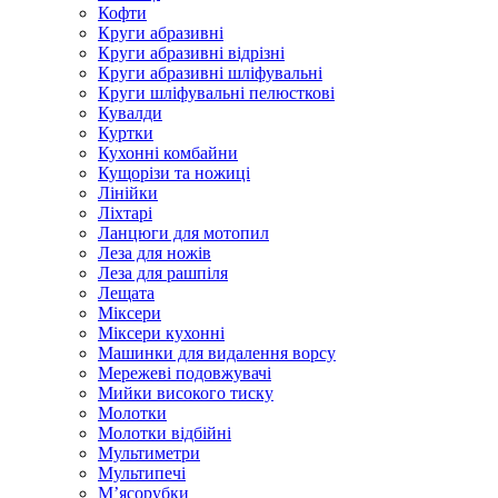
Кофти
Круги абразивні
Круги абразивні відрізні
Круги абразивні шліфувальні
Круги шліфувальні пелюсткові
Кувалди
Куртки
Кухонні комбайни
Кущорізи та ножиці
Лінійки
Ліхтарі
Ланцюги для мотопил
Леза для ножів
Леза для рашпіля
Лещата
Міксери
Міксери кухонні
Машинки для видалення ворсу
Мережеві подовжувачі
Мийки високого тиску
Молотки
Молотки відбійні
Мультиметри
Мультипечі
М’ясорубки