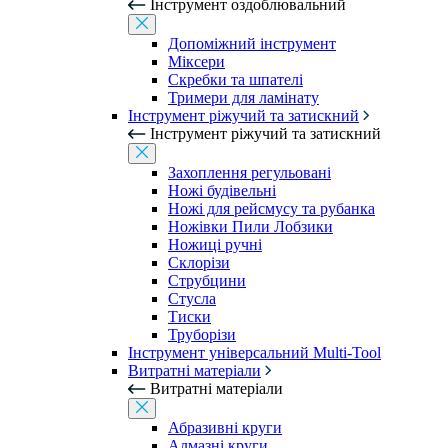
Інструмент оздоблювальний
Допоміжний інструмент
Міксери
Скребки та шпателі
Тримери для ламінату
Інструмент ріжучий та затискний
Інструмент ріжучий та затискний
Захоплення регульовані
Ножі будівельні
Ножі для рейсмусу та рубанка
Ножівки Пили Лобзики
Ножиці ручні
Склорізи
Струбцини
Стусла
Тиски
Труборізи
Інструмент універсальний Multi-Tool
Витратні матеріали
Витратні матеріали
Абразивні круги
Алмазні круги