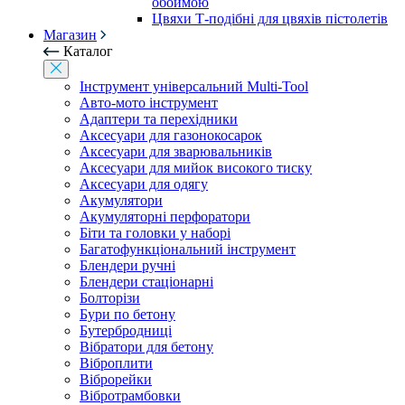
обоймою
Цвяхи Т-подібні для цвяхів пістолетів
Магазин
Каталог
Інструмент універсальний Multi-Tool
Авто-мото інструмент
Адаптери та перехідники
Аксесуари для газонокосарок
Аксесуари для зварювальників
Аксесуари для мийок високого тиску
Аксесуари для одягу
Акумулятори
Акумуляторні перфоратори
Біти та головки у наборі
Багатофункціональний інструмент
Блендери ручні
Блендери стаціонарні
Болторізи
Бури по бетону
Бутербродниці
Вібратори для бетону
Віброплити
Віброрейки
Вібротрамбовки