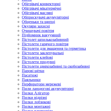
Обігрівачі конвекторні
Обігрівачі мікатермічні
Обігрівачі масляні
Обприскувачі акумуляторні
Обценьки та щипці
Окуляри захисні
Очищувачі повітря
Підйомник вакуумний
Пістолет шпилькозабивний
Пістолети гарячого повітря
Пістолети для змащення та герметика
Пістолети заклепувальні
Пістолети клейові
Пістолети продувні
Пістолети цвяхозабивні та скобозабивні
Парові щітки
Пасатижі
Паяльники
Перфоратори мережеві
Пили ланцюгові акумуляторні
Пилки Алігатор
Пилки відрізні
Пилки лобзикові
Пилки монтажні
Пилки плиткорізи