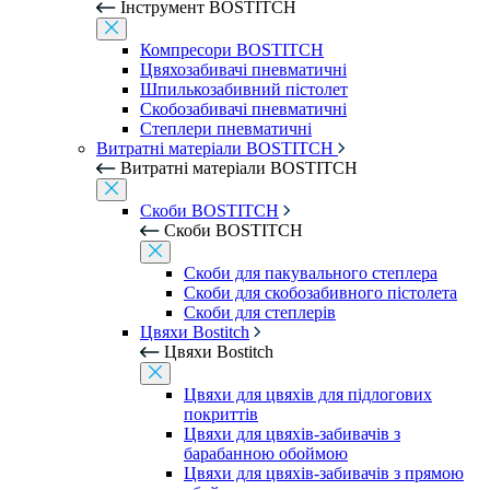
Інструмент BOSTITCH
Компресори BOSTITCH
Цвяхозабивачі пневматичні
Шпилькозабивний пістолет
Скобозабивачі пневматичні
Степлери пневматичні
Витратні матеріали BOSTITCH
Витратні матеріали BOSTITCH
Скоби BOSTITCH
Скоби BOSTITCH
Скоби для пакувального степлера
Скоби для скобозабивного пістолета
Скоби для степлерів
Цвяхи Bostitch
Цвяхи Bostitch
Цвяхи для цвяхів для підлогових
покриттів
Цвяхи для цвяхів-забивачів з
барабанною обоймою
Цвяхи для цвяхів-забивачів з прямою