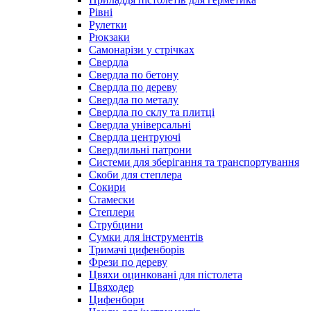
Рівні
Рулетки
Рюкзаки
Самонарізи у стрічках
Свердла
Свердла по бетону
Свердла по дереву
Свердла по металу
Свердла по склу та плитці
Свердла універсальні
Свердла центруючі
Свердлильні патрони
Системи для зберігання та транспортування
Скоби для степлера
Сокири
Стамески
Степлери
Струбцини
Сумки для інструментів
Тримачі цифенборів
Фрези по дереву
Цвяхи оцинковані для пістолета
Цвяходер
Цифенбори