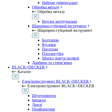
Набори універсальні
Обробка металу
Обробка металу
Бруски заточувальні
Шарнірно-губцевий інструмент
Шарнірно-губцевий інструмент
Болторізи
Кусачки
Пасатижі
Плоскогубці
Щипці зняття ізоляції
Драбини та стрем’янки
BLACK+DECKER
Каталог
Електроінструмент BLACK+DECKER
Електроінструмент BLACK+DECKER
Шуруповерти
Імпакти
Дрилі
Перфоратори