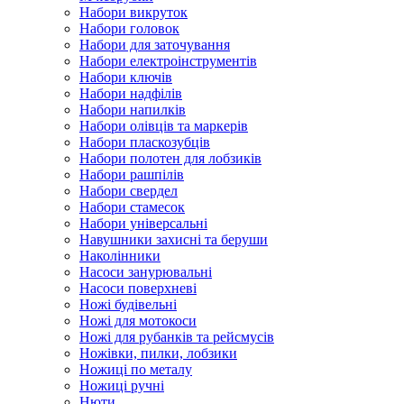
Набори викруток
Набори головок
Набори для заточування
Набори електроінструментів
Набори ключів
Набори надфілів
Набори напилків
Набори олівців та маркерів
Набори пласкозубців
Набори полотен для лобзиків
Набори рашпілів
Набори свердел
Набори стамесок
Набори універсальні
Навушники захисні та беруши
Наколінники
Насоси занурювальні
Насоси поверхневі
Ножі будівельні
Ножі для мотокоси
Ножі для рубанків та рейсмусів
Ножівки, пилки, лобзики
Ножиці по металу
Ножиці ручні
Нюти