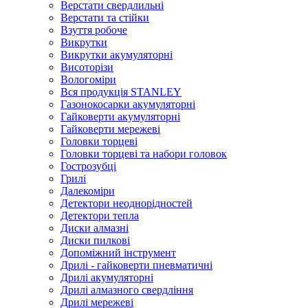
Верстати свердлильні
Верстати та стійки
Взуття робоче
Викрутки
Викрутки акумуляторні
Висоторізи
Вологоміри
Вся продукція STANLEY
Газонокосарки акумуляторні
Гайковерти акумуляторні
Гайковерти мережеві
Головки торцеві
Головки торцеві та набори головок
Гострозубці
Грилі
Далекоміри
Детектори неоднорідностей
Детектори тепла
Диски алмазні
Диски пилкові
Допоміжний інструмент
Дрилі - гайковерти пневматичні
Дрилі акумуляторні
Дрилі алмазного свердління
Дрилі мережеві