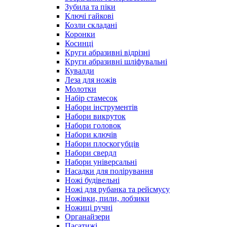
Зубила та піки
Ключі гайкові
Козли складані
Коронки
Косинці
Круги абразивні відрізні
Круги абразивні шліфувальні
Кувалди
Леза для ножів
Молотки
Набір стамесок
Набори інструментів
Набори викруток
Набори головок
Набори ключів
Набори плоскогубців
Набори свердл
Набори універсальні
Насадки для полірування
Ножі будівельні
Ножі для рубанка та рейсмусу
Ножівки, пили, лобзики
Ножиці ручні
Органайзери
Пасатижі