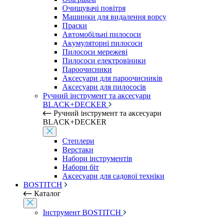
Очищувачі повітря
Машинки для видалення ворсу
Праски
Автомобільні пилососи
Акумуляторні пилососи
Пилососи мережеві
Пилососи електровіники
Пароочисники
Аксесуари для пароочисників
Аксесуари для пилососів
Ручний інструмент та аксесуари
BLACK+DECKER
Ручний інструмент та аксесуари
BLACK+DECKER
Степлери
Верстаки
Набори інструментів
Набори біт
Аксесуари для садової техніки
BOSTITCH
Каталог
Інструмент BOSTITCH