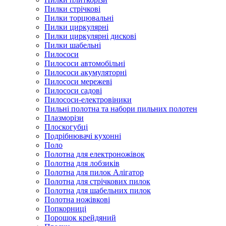
Пилки стрічкові
Пилки торцювальні
Пилки циркулярні
Пилки циркулярні дискові
Пилки шабельні
Пилососи
Пилососи автомобільні
Пилососи акумуляторні
Пилососи мережеві
Пилососи садові
Пилососи-електровіники
Пильні полотна та набори пильних полотен
Плазморізи
Плоскогубці
Подрібнювачі кухонні
Поло
Полотна для електроножівок
Полотна для лобзиків
Полотна для пилок Алігатор
Полотна для стрічкових пилок
Полотна для шабельних пилок
Полотна ножівкові
Попкорниці
Порошок крейдяний