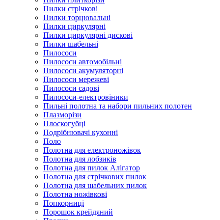
Пилки стрічкові
Пилки торцювальні
Пилки циркулярні
Пилки циркулярні дискові
Пилки шабельні
Пилососи
Пилососи автомобільні
Пилососи акумуляторні
Пилососи мережеві
Пилососи садові
Пилососи-електровіники
Пильні полотна та набори пильних полотен
Плазморізи
Плоскогубці
Подрібнювачі кухонні
Поло
Полотна для електроножівок
Полотна для лобзиків
Полотна для пилок Алігатор
Полотна для стрічкових пилок
Полотна для шабельних пилок
Полотна ножівкові
Попкорниці
Порошок крейдяний