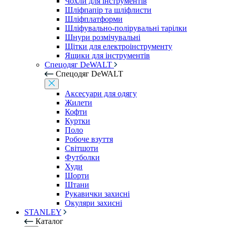
Чохли для інструментів
Шліфпапір та шліфлисти
Шліфплатформи
Шліфувально-полірувальні тарілки
Шнури розмічувальні
Щітки для електроінструменту
Ящики для інструментів
Спецодяг DeWALT
Спецодяг DeWALT
Аксесуари для одягу
Жилети
Кофти
Куртки
Поло
Робоче взуття
Світшоти
Футболки
Худи
Шорти
Штани
Рукавички захисні
Окуляри захисні
STANLEY
Каталог