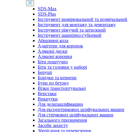
SDS-Max
SDS-Plus
Інструмент вимірювальний та розмічальний
Інструмент для монтажу та демонтажу
Інструмент ріжучий та затискний
Інструмент шарнірно-губцевий
Абразивні кола
Адаптери для коронок
Алмазні диски
Алмазні коронки
Біти поштучно
Біти та головки у наборі
Беруші
Борідки та кернери
Бури по бетону
Візки транспортувальні
Верстаки
Викрутки
Для дельташліфмашин
Для ексцентрикових шліфувальних машин
Для стрічкових шліфувальних машин
Загального призначення
Засоби захисту
Зберігання та перевезення