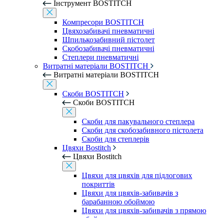
Інструмент BOSTITCH
Компресори BOSTITCH
Цвяхозабивачі пневматичні
Шпилькозабивний пістолет
Скобозабивачі пневматичні
Степлери пневматичні
Витратні матеріали BOSTITCH
Витратні матеріали BOSTITCH
Скоби BOSTITCH
Скоби BOSTITCH
Скоби для пакувального степлера
Скоби для скобозабивного пістолета
Скоби для степлерів
Цвяхи Bostitch
Цвяхи Bostitch
Цвяхи для цвяхів для підлогових
покриттів
Цвяхи для цвяхів-забивачів з
барабанною обоймою
Цвяхи для цвяхів-забивачів з прямою