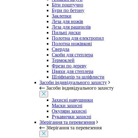
Біти поштучно
Бури по бетону
Заклепки
Леза для ножів
Леза для рашпилів
Пильні диски
Полотна для електропил
Полотна ножівкові
Свердла
Скоби для степлера
Термоклей
Фрези по дереву
Цвяхи для степлера
Шліфпапір та шліфлисти
Засоби індивідуального захисту
Засоби індивідуального захисту
Захисні навушники
Маски захисні
Окуляри захисні
Рукавички захисні
Зберігання та перевезення
Зберігання та перевезення