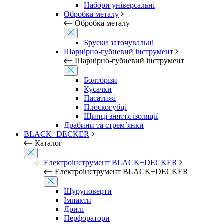
Набори універсальні
Обробка металу
Обробка металу
Бруски заточувальні
Шарнірно-губцевий інструмент
Шарнірно-губцевий інструмент
Болторізи
Кусачки
Пасатижі
Плоскогубці
Щипці зняття ізоляції
Драбини та стрем’янки
BLACK+DECKER
Каталог
Електроінструмент BLACK+DECKER
Електроінструмент BLACK+DECKER
Шуруповерти
Імпакти
Дрилі
Перфоратори