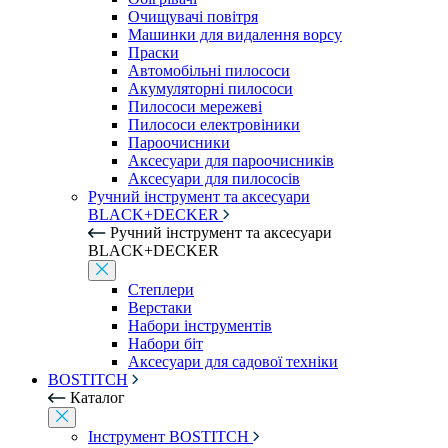
Очищувачі повітря
Машинки для видалення ворсу
Праски
Автомобільні пилососи
Акумуляторні пилососи
Пилососи мережеві
Пилососи електровіники
Пароочисники
Аксесуари для пароочисників
Аксесуари для пилососів
Ручний інструмент та аксесуари
BLACK+DECKER
Ручний інструмент та аксесуари
BLACK+DECKER
Степлери
Верстаки
Набори інструментів
Набори біт
Аксесуари для садової техніки
BOSTITCH
Каталог
Інструмент BOSTITCH