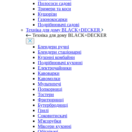
Пилососи садові
Тримери та коси
Кущорізи
Газонокосарки
Подрібнювачі садові
Техніка для дому BLACK+DECKER
Техніка для дому BLACK+DECKER
Блендери ручні
Блендери стаціонарні
Кухонні комбайни
Подрібнювачі кухонні
Електрочайники
Кавоварки
Кавомолки
Мультипечі
Попкорниці
Тостери
Фритюрниці
Бутербродниці
Грилі
Соковитискачі
М'ясорубки
Міксери кухонні
Обігрівачі