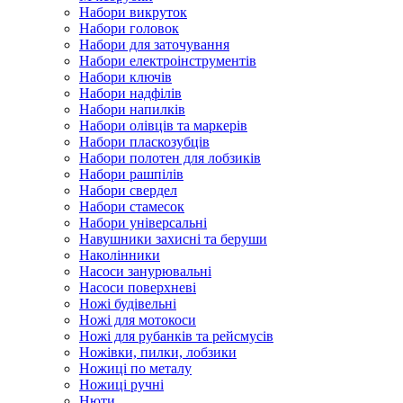
Набори викруток
Набори головок
Набори для заточування
Набори електроінструментів
Набори ключів
Набори надфілів
Набори напилків
Набори олівців та маркерів
Набори пласкозубців
Набори полотен для лобзиків
Набори рашпілів
Набори свердел
Набори стамесок
Набори універсальні
Навушники захисні та беруши
Наколінники
Насоси занурювальні
Насоси поверхневі
Ножі будівельні
Ножі для мотокоси
Ножі для рубанків та рейсмусів
Ножівки, пилки, лобзики
Ножиці по металу
Ножиці ручні
Нюти