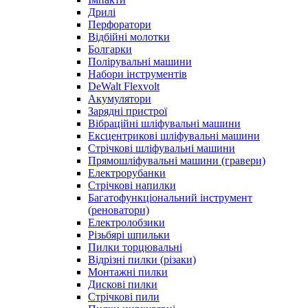
Дрилі
Перфоратори
Відбійні молотки
Болгарки
Полірувальні машини
Набори інструментів
DeWalt Flexvolt
Акумулятори
Зарядні пристрої
Вібраційні шліфувальні машини
Ексцентрикові шліфувальні машини
Стрічкові шліфувальні машини
Прямошліфувальні машини (гравери)
Електрорубанки
Стрічкові напилки
Багатофункціональний інструмент
(реноватори)
Електролобзики
Різьбярі шпильки
Пилки торцювальні
Відрізні пилки (різаки)
Монтажні пилки
Дискові пилки
Стрічкові пили