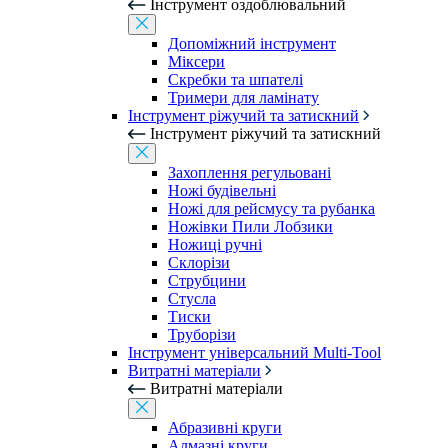
Інструмент оздоблювальний
Допоміжний інструмент
Міксери
Скребки та шпателі
Тримери для ламінату
Інструмент ріжучий та затискний
Інструмент ріжучий та затискний
Захоплення регульовані
Ножі будівельні
Ножі для рейсмусу та рубанка
Ножівки Пили Лобзики
Ножиці ручні
Склорізи
Струбцини
Стусла
Тиски
Труборізи
Інструмент універсальний Multi-Tool
Витратні матеріали
Витратні матеріали
Абразивні круги
Алмазні круги