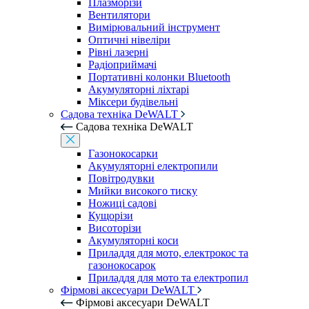
Плазморізи
Вентилятори
Вимірювальний інструмент
Оптичні нівеліри
Рівні лазерні
Радіоприймачі
Портативні колонки Bluetooth
Акумуляторні ліхтарі
Міксери будівельні
Садова техніка DeWALT
Садова техніка DeWALT
Газонокосарки
Акумуляторні електропили
Повітродувки
Мийки високого тиску
Ножиці садові
Кущорізи
Висоторізи
Акумуляторні коси
Приладдя для мото, електрокос та
газонокосарок
Приладдя для мото та електропил
Фірмові аксесуари DeWALT
Фірмові аксесуари DeWALT