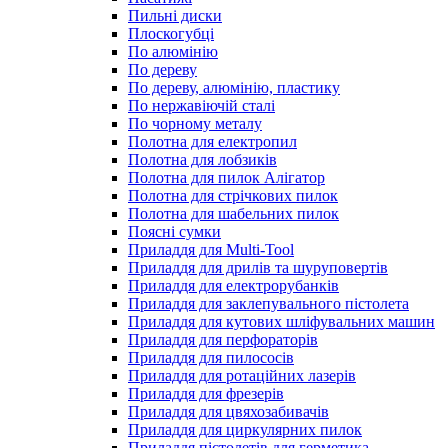
Пильні диски
Плоскогубці
По алюмінію
По дереву
По дереву, алюмінію, пластику
По нержавіючій сталі
По чорному металу
Полотна для електропил
Полотна для лобзиків
Полотна для пилок Алігатор
Полотна для стрічкових пилок
Полотна для шабельних пилок
Поясні сумки
Приладдя для Multi-Tool
Приладдя для дрилів та шуруповертів
Приладдя для електрорубанків
Приладдя для заклепувального пістолета
Приладдя для кутових шліфувальних машин
Приладдя для перфораторів
Приладдя для пилососів
Приладдя для ротаційних лазерів
Приладдя для фрезерів
Приладдя для цвяхозабивачів
Приладдя для циркулярних пилок
Приладдя пістолетів для герметика