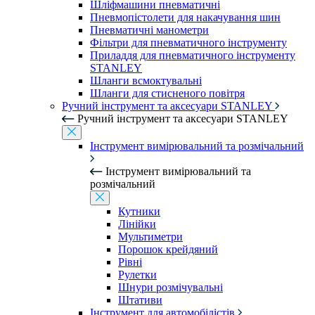
Шліфмашини пневматичні
Пневмопістолети для накачування шин
Пневматичні манометри
Фільтри для пневматичного інструменту
Приладдя для пневматичного інструменту
STANLEY
Шланги всмоктувальні
Шланги для стисненого повітря
Ручний інструмент та аксесуари STANLEY
Ручний інструмент та аксесуари STANLEY
Інструмент вимірювальний та розмічальний
Інструмент вимірювальний та
розмічальний
Кутники
Лінійки
Мультиметри
Порошок крейдяний
Рівні
Рулетки
Шнури розмічувальні
Штативи
Інструмент для автомобілістів