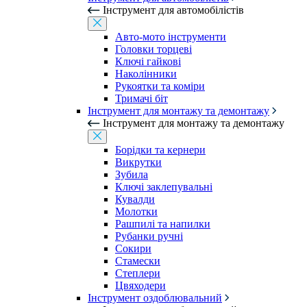
Інструмент для автомобілістів
Авто-мото інструменти
Головки торцеві
Ключі гайкові
Наколінники
Рукоятки та коміри
Тримачі біт
Інструмент для монтажу та демонтажу
Інструмент для монтажу та демонтажу
Борідки та кернери
Викрутки
Зубила
Ключі заклепувальні
Кувалди
Молотки
Рашпилі та напилки
Рубанки ручні
Сокири
Стамески
Степлери
Цвяходери
Інструмент оздоблювальний