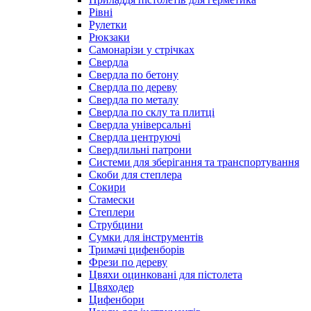
Рівні
Рулетки
Рюкзаки
Самонарізи у стрічках
Свердла
Свердла по бетону
Свердла по дереву
Свердла по металу
Свердла по склу та плитці
Свердла універсальні
Свердла центруючі
Свердлильні патрони
Системи для зберігання та транспортування
Скоби для степлера
Сокири
Стамески
Степлери
Струбцини
Сумки для інструментів
Тримачі цифенборів
Фрези по дереву
Цвяхи оцинковані для пістолета
Цвяходер
Цифенбори