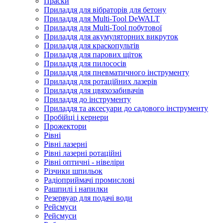
Праски
Приладдя для вібраторів для бетону
Приладдя для Multi-Tool DeWALT
Приладдя для Multi-Tool побутової
Приладдя для акумуляторних викруток
Приладдя для краскопультів
Приладдя для парових щіток
Приладдя для пилососів
Приладдя для пневматичного інструменту
Приладдя для ротаційних лазерів
Приладдя для цвяхозабивачів
Приладдя до інструменту
Приладдя та аксесуари до садового інструменту
Пробійці і кернери
Прожектори
Рівні
Рівні лазерні
Рівні лазерні ротаційні
Рівні оптичні - нівеліри
Різчики шпильок
Радіоприймачі промислові
Рашпилі і напилки
Резервуар для подачі води
Рейсмуси
Рейсмуси