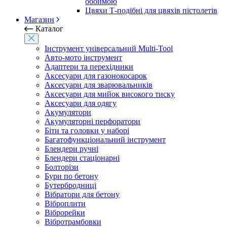
обоймою
Цвяхи Т-подібні для цвяхів пістолетів
Магазин
Каталог
Інструмент універсальний Multi-Tool
Авто-мото інструмент
Адаптери та перехідники
Аксесуари для газонокосарок
Аксесуари для зварювальників
Аксесуари для мийок високого тиску
Аксесуари для одягу
Акумулятори
Акумуляторні перфоратори
Біти та головки у наборі
Багатофункціональний інструмент
Блендери ручні
Блендери стаціонарні
Болторізи
Бури по бетону
Бутербродниці
Вібратори для бетону
Віброплити
Віброрейки
Вібротрамбовки