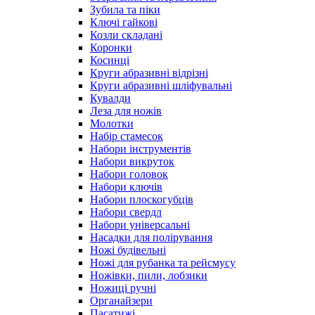
Зубила та піки
Ключі гайкові
Козли складані
Коронки
Косинці
Круги абразивні відрізні
Круги абразивні шліфувальні
Кувалди
Леза для ножів
Молотки
Набір стамесок
Набори інструментів
Набори викруток
Набори головок
Набори ключів
Набори плоскогубців
Набори свердл
Набори універсальні
Насадки для полірування
Ножі будівельні
Ножі для рубанка та рейсмусу
Ножівки, пили, лобзики
Ножиці ручні
Органайзери
Пасатижі