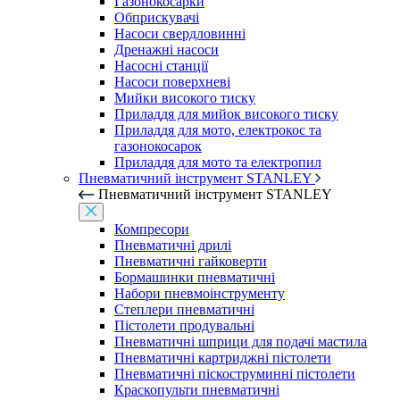
Газонокосарки
Обприскувачі
Насоси свердловинні
Дренажні насоси
Насосні станції
Насоси поверхневі
Мийки високого тиску
Приладдя для мийок високого тиску
Приладдя для мото, електрокос та
газонокосарок
Приладдя для мото та електропил
Пневматичний інструмент STANLEY
Пневматичний інструмент STANLEY
Компресори
Пневматичні дрилі
Пневматичні гайковерти
Бормашинки пневматичні
Набори пневмоінструменту
Степлери пневматичні
Пістолети продувальні
Пневматичні шприци для подачі мастила
Пневматичні картриджні пістолети
Пневматичні піскоструминні пістолети
Краскопульти пневматичні