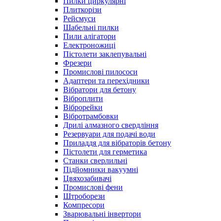
Пилки циркулярні
Плиткорізи
Рейсмуси
Шабельні пилки
Пили алігатори
Електроножиці
Пістолети заклепувальні
Фрезери
Промислові пилососи
Адаптери та перехідники
Вібратори для бетону
Віброплити
Віброрейки
Вібротрамбовки
Дрилі алмазного свердління
Резервуари для подачі води
Приладдя для вібраторів бетону
Пістолети для герметика
Станки сверлильні
Підйомники вакуумні
Цвяхозабивачі
Промислові фени
Штроборези
Компресори
Зварювальні інвертори