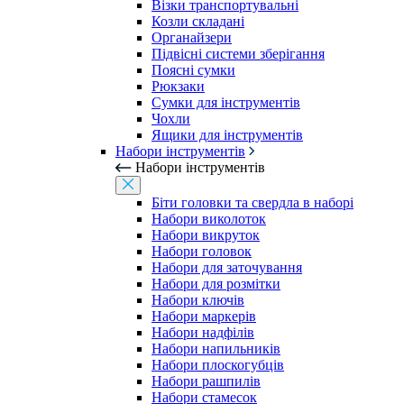
Візки транспортувальні
Козли складані
Органайзери
Підвісні системи зберігання
Поясні сумки
Рюкзаки
Сумки для інструментів
Чохли
Ящики для інструментів
Набори інструментів
Набори інструментів
Біти головки та свердла в наборі
Набори виколоток
Набори викруток
Набори головок
Набори для заточування
Набори для розмітки
Набори ключів
Набори маркерів
Набори надфілів
Набори напильників
Набори плоскогубців
Набори рашпилів
Набори стамесок