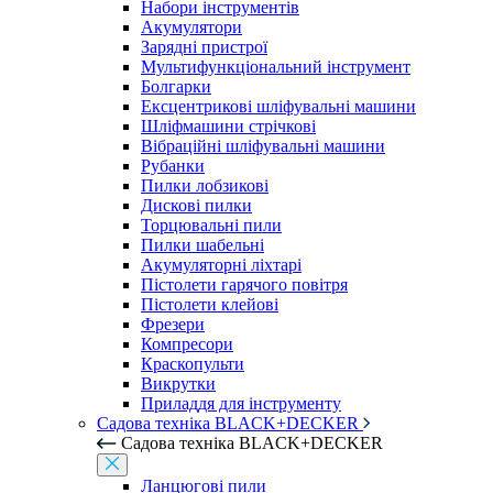
Набори інструментів
Акумулятори
Зарядні пристрої
Мультифункціональний інструмент
Болгарки
Ексцентрикові шліфувальні машини
Шліфмашини стрічкові
Вібраційні шліфувальні машини
Рубанки
Пилки лобзикові
Дискові пилки
Торцювальні пили
Пилки шабельні
Акумуляторні ліхтарі
Пістолети гарячого повітря
Пістолети клейові
Фрезери
Компресори
Краскопульти
Викрутки
Приладдя для інструменту
Садова техніка BLACK+DECKER
Садова техніка BLACK+DECKER
Ланцюгові пили