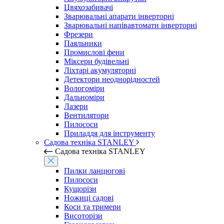
Цвяхозабивачі
Зварювальні апарати інверторні
Зварювальні напівавтомати інверторні
Фрезери
Паяльники
Промислові фени
Міксери будівельні
Ліхтарі акумуляторні
Детектори неоднорідностей
Вологоміри
Дальноміри
Лазери
Вентилятори
Пилососи
Приладдя для інструменту
Садова техніка STANLEY
Садова техніка STANLEY
Пилки ланцюгові
Пилососи
Кущорізи
Ножиці садові
Коси та тримери
Висоторізи