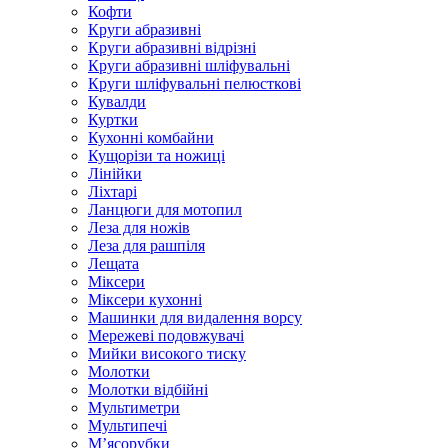
Кофти
Круги абразивні
Круги абразивні відрізні
Круги абразивні шліфувальні
Круги шліфувальні пелюсткові
Кувалди
Куртки
Кухонні комбайни
Кущорізи та ножиці
Лінійки
Ліхтарі
Ланцюги для мотопил
Леза для ножів
Леза для рашпіля
Лещата
Міксери
Міксери кухонні
Машинки для видалення ворсу
Мережеві подовжувачі
Мийки високого тиску
Молотки
Молотки відбійні
Мультиметри
Мультипечі
М’ясорубки