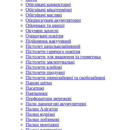
Обігрівачі конвекторні
Обігрівачі мікатермічні
Обігрівачі масляні
Обприскувачі акумуляторні
Обценьки та щипці
Окуляри захисні
Очищувачі повітря
Підйомник вакуумний
Пістолет шпилькозабивний
Пістолети гарячого повітря
Пістолети для змащення та герметика
Пістолети заклепувальні
Пістолети клейові
Пістолети продувні
Пістолети цвяхозабивні та скобозабивні
Парові щітки
Пасатижі
Паяльники
Перфоратори мережеві
Пили ланцюгові акумуляторні
Пилки Алігатор
Пилки відрізні
Пилки лобзикові
Пилки монтажні
Пилки плиткорізи