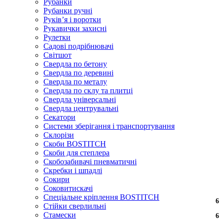
Рубанки
Рубанки ручні
Руківʼя і воротки
Рукавички захисні
Рулетки
Садові подрібнювачі
Світшот
Свердла по бетону
Свердла по деревині
Свердла по металу
Свердла по склу та плитці
Свердла універсальні
Свердла центрувальні
Секатори
Системи зберігання і транспортування
Склорізи
Скоби BOSTITCH
Скоби для степлера
Скобозабивачі пневматичні
Скребки і шпадлі
Сокири
Соковитискачі
Спеціальне кріплення BOSTITCH
6
6
6
6
6
Стійки сверлильні
Стамески
6
6
6
6
6