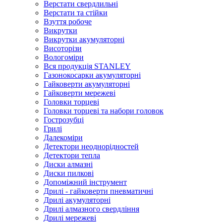
Верстати свердлильні
Верстати та стійки
Взуття робоче
Викрутки
Викрутки акумуляторні
Висоторізи
Вологоміри
Вся продукція STANLEY
Газонокосарки акумуляторні
Гайковерти акумуляторні
Гайковерти мережеві
Головки торцеві
Головки торцеві та набори головок
Гострозубці
Грилі
Далекоміри
Детектори неоднорідностей
Детектори тепла
Диски алмазні
Диски пилкові
Допоміжний інструмент
Дрилі - гайковерти пневматичні
Дрилі акумуляторні
Дрилі алмазного свердління
Дрилі мережеві