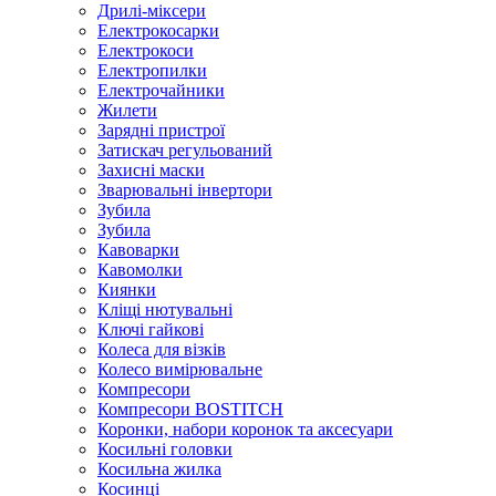
Дрилі-міксери
Електрокосарки
Електрокоси
Електропилки
Електрочайники
Жилети
Зарядні пристрої
Затискач регульований
Захисні маски
Зварювальні інвертори
Зубила
Зубила
Кавоварки
Кавомолки
Киянки
Кліщі нютувальні
Ключі гайкові
Колеса для візків
Колесо вимірювальне
Компресори
Компресори BOSTITCH
Коронки, набори коронок та аксесуари
Косильні головки
Косильна жилка
Косинці