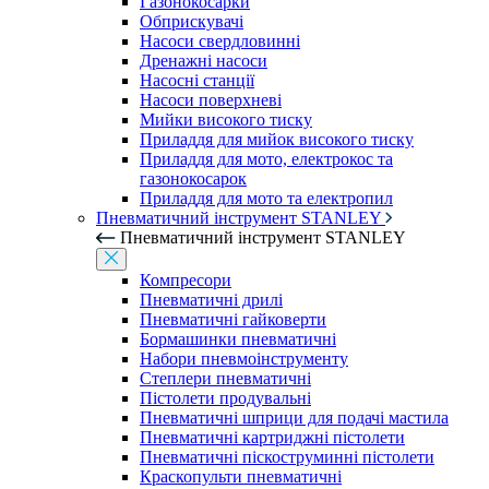
Газонокосарки
Обприскувачі
Насоси свердловинні
Дренажні насоси
Насосні станції
Насоси поверхневі
Мийки високого тиску
Приладдя для мийок високого тиску
Приладдя для мото, електрокос та
газонокосарок
Приладдя для мото та електропил
Пневматичний інструмент STANLEY
Пневматичний інструмент STANLEY
Компресори
Пневматичні дрилі
Пневматичні гайковерти
Бормашинки пневматичні
Набори пневмоінструменту
Степлери пневматичні
Пістолети продувальні
Пневматичні шприци для подачі мастила
Пневматичні картриджні пістолети
Пневматичні піскоструминні пістолети
Краскопульти пневматичні