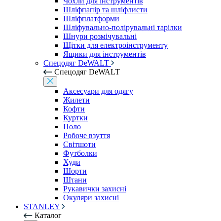
Чохли для інструментів
Шліфпапір та шліфлисти
Шліфплатформи
Шліфувально-полірувальні тарілки
Шнури розмічувальні
Щітки для електроінструменту
Ящики для інструментів
Спецодяг DeWALT
Спецодяг DeWALT
Аксесуари для одягу
Жилети
Кофти
Куртки
Поло
Робоче взуття
Світшоти
Футболки
Худи
Шорти
Штани
Рукавички захисні
Окуляри захисні
STANLEY
Каталог