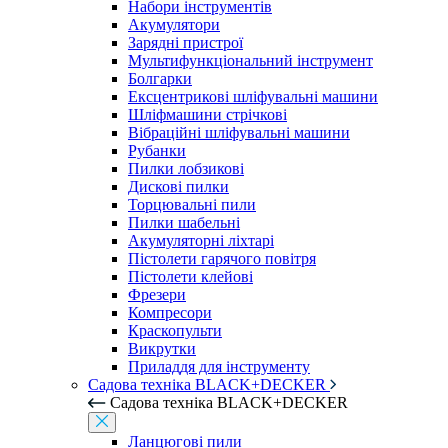
Набори інструментів
Акумулятори
Зарядні пристрої
Мультифункціональний інструмент
Болгарки
Ексцентрикові шліфувальні машини
Шліфмашини стрічкові
Вібраційні шліфувальні машини
Рубанки
Пилки лобзикові
Дискові пилки
Торцювальні пили
Пилки шабельні
Акумуляторні ліхтарі
Пістолети гарячого повітря
Пістолети клейові
Фрезери
Компресори
Краскопульти
Викрутки
Приладдя для інструменту
Садова техніка BLACK+DECKER
Садова техніка BLACK+DECKER
Ланцюгові пили