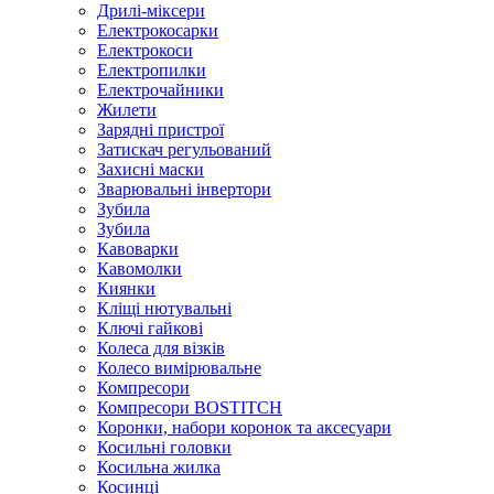
Дрилі-міксери
Електрокосарки
Електрокоси
Електропилки
Електрочайники
Жилети
Зарядні пристрої
Затискач регульований
Захисні маски
Зварювальні інвертори
Зубила
Зубила
Кавоварки
Кавомолки
Киянки
Кліщі нютувальні
Ключі гайкові
Колеса для візків
Колесо вимірювальне
Компресори
Компресори BOSTITCH
Коронки, набори коронок та аксесуари
Косильні головки
Косильна жилка
Косинці