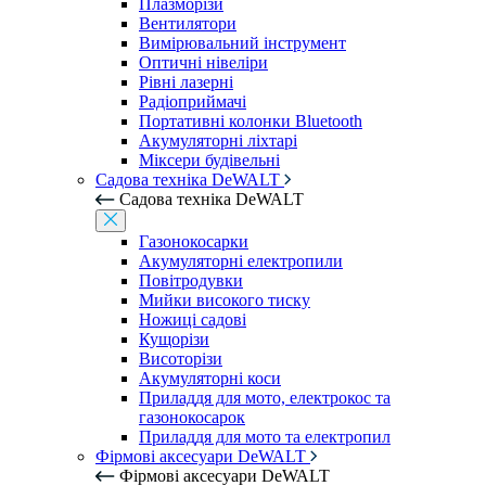
Плазморізи
Вентилятори
Вимірювальний інструмент
Оптичні нівеліри
Рівні лазерні
Радіоприймачі
Портативні колонки Bluetooth
Акумуляторні ліхтарі
Міксери будівельні
Садова техніка DeWALT
Садова техніка DeWALT
Газонокосарки
Акумуляторні електропили
Повітродувки
Мийки високого тиску
Ножиці садові
Кущорізи
Висоторізи
Акумуляторні коси
Приладдя для мото, електрокос та
газонокосарок
Приладдя для мото та електропил
Фірмові аксесуари DeWALT
Фірмові аксесуари DeWALT