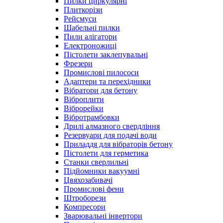
Пилки циркулярні
Плиткорізи
Рейсмуси
Шабельні пилки
Пили алігатори
Електроножиці
Пістолети заклепувальні
Фрезери
Промислові пилососи
Адаптери та перехідники
Вібратори для бетону
Віброплити
Віброрейки
Вібротрамбовки
Дрилі алмазного свердління
Резервуари для подачі води
Приладдя для вібраторів бетону
Пістолети для герметика
Станки сверлильні
Підйомники вакуумні
Цвяхозабивачі
Промислові фени
Штроборези
Компресори
Зварювальні інвертори