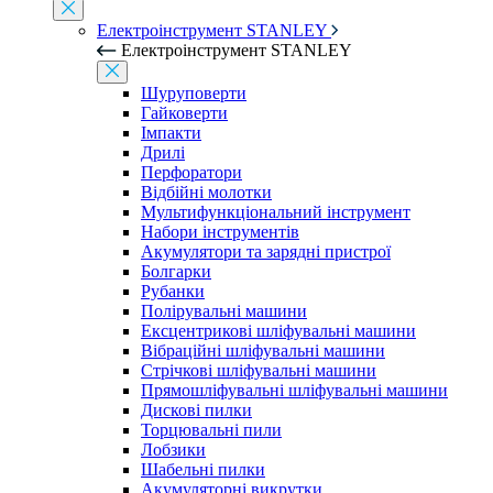
Електроінструмент STANLEY
Електроінструмент STANLEY
Шуруповерти
Гайковерти
Імпакти
Дрилі
Перфоратори
Відбійні молотки
Мультифункціональний інструмент
Набори інструментів
Акумулятори та зарядні пристрої
Болгарки
Рубанки
Полірувальні машини
Ексцентрикові шліфувальні машини
Вібраційні шліфувальні машини
Стрічкові шліфувальні машини
Прямошліфувальні шліфувальні машини
Дискові пилки
Торцювальні пили
Лобзики
Шабельні пилки
Акумуляторні викрутки