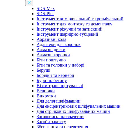
SDS-Max
SDS-Plus
Інструмент вимірювальний та розмічальний
Інструмент для монтажу та демонтажу
Інструмент ріжучий та затискний
Інструмент шарнірно-губцевий
Абразивні кола
Адаптери для коронок
Алмазні диски
Алмазні коронки
Біти поштучно
Біти та головки у наборі
Беруші
Борідки та кернери
Бури по бетону
Візки транспортувальні
Верстаки
Викрутки
Для дельташліфмашин
Для ексцентрикових шліфувальних машин
Для стрічкових шліфувальних машин
Загального призначення
Засоби захисту
Зберігання та перевезення