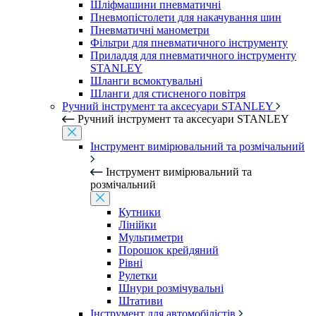
Шліфмашини пневматичні
Пневмопістолети для накачування шин
Пневматичні манометри
Фільтри для пневматичного інструменту
Приладдя для пневматичного інструменту
STANLEY
Шланги всмоктувальні
Шланги для стисненого повітря
Ручний інструмент та аксесуари STANLEY
Ручний інструмент та аксесуари STANLEY
Інструмент вимірювальний та розмічальний
Інструмент вимірювальний та
розмічальний
Кутники
Лінійки
Мультиметри
Порошок крейдяний
Рівні
Рулетки
Шнури розмічувальні
Штативи
Інструмент для автомобілістів