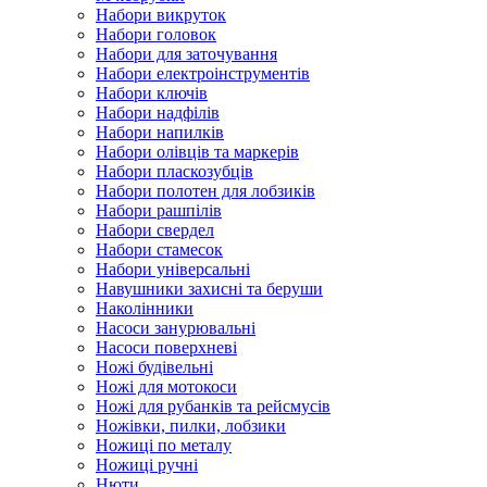
Набори викруток
Набори головок
Набори для заточування
Набори електроінструментів
Набори ключів
Набори надфілів
Набори напилків
Набори олівців та маркерів
Набори пласкозубців
Набори полотен для лобзиків
Набори рашпілів
Набори свердел
Набори стамесок
Набори універсальні
Навушники захисні та беруши
Наколінники
Насоси занурювальні
Насоси поверхневі
Ножі будівельні
Ножі для мотокоси
Ножі для рубанків та рейсмусів
Ножівки, пилки, лобзики
Ножиці по металу
Ножиці ручні
Нюти