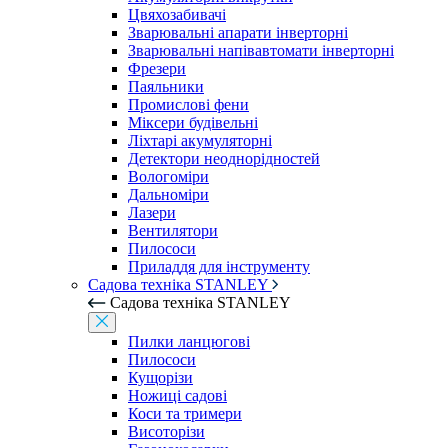
Цвяхозабивачі
Зварювальні апарати інверторні
Зварювальні напівавтомати інверторні
Фрезери
Паяльники
Промислові фени
Міксери будівельні
Ліхтарі акумуляторні
Детектори неоднорідностей
Вологоміри
Дальноміри
Лазери
Вентилятори
Пилососи
Приладдя для інструменту
Садова техніка STANLEY
Садова техніка STANLEY
Пилки ланцюгові
Пилососи
Кущорізи
Ножиці садові
Коси та тримери
Висоторізи