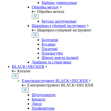
Набори універсальні
Обробка металу
Обробка металу
Бруски заточувальні
Шарнірно-губцевий інструмент
Шарнірно-губцевий інструмент
Болторізи
Кусачки
Пасатижі
Плоскогубці
Щипці зняття ізоляції
Драбини та стрем’янки
BLACK+DECKER
Каталог
Електроінструмент BLACK+DECKER
Електроінструмент BLACK+DECKER
Шуруповерти
Імпакти
Дрилі
Перфоратори