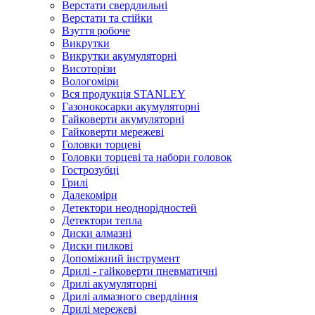
Верстати свердлильні
Верстати та стійки
Взуття робоче
Викрутки
Викрутки акумуляторні
Висоторізи
Вологоміри
Вся продукція STANLEY
Газонокосарки акумуляторні
Гайковерти акумуляторні
Гайковерти мережеві
Головки торцеві
Головки торцеві та набори головок
Гострозубці
Грилі
Далекоміри
Детектори неоднорідностей
Детектори тепла
Диски алмазні
Диски пилкові
Допоміжний інструмент
Дрилі - гайковерти пневматичні
Дрилі акумуляторні
Дрилі алмазного свердління
Дрилі мережеві