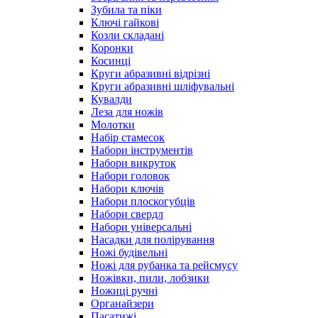
Зубила та піки
Ключі гайкові
Козли складані
Коронки
Косинці
Круги абразивні відрізні
Круги абразивні шліфувальні
Кувалди
Леза для ножів
Молотки
Набір стамесок
Набори інструментів
Набори викруток
Набори головок
Набори ключів
Набори плоскогубців
Набори свердл
Набори універсальні
Насадки для полірування
Ножі будівельні
Ножі для рубанка та рейсмусу
Ножівки, пили, лобзики
Ножиці ручні
Органайзери
Пасатижі