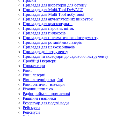
Праски
Приладдя для вібраторів для бетону
Приладдя для Multi-Tool DeWALT
Приладдя для Multi-Tool побутової
Приладдя для акумуляторних викруток
Приладдя для краскопультів
Приладдя для парових щіток
Приладдя для пилососів
Приладдя для пневматичного інструменту
Приладдя для ротаційних лазерів
Приладдя для цвяхозабивачів
Приладдя до інструменту
Приладдя та аксесуари до садового інструменту
Пробійці і кернери
Прожектори
Рівні
Рівні лазерні
Рівні лазерні ротаційні
Рівні оптичні - нівеліри
Різчики шпильок
Радіоприймачі промислові
Рашпилі і напилки
Резервуар для подачі води
Рейсмуси
Рейсмуси