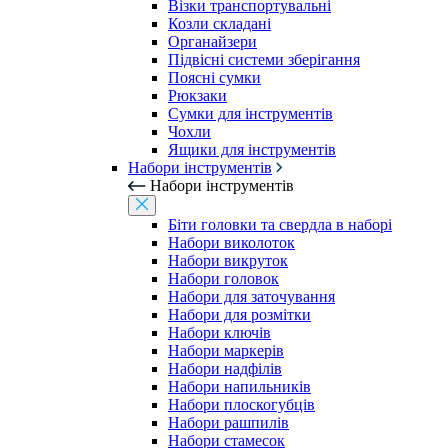
Візки транспортувальні
Козли складані
Органайзери
Підвісні системи зберігання
Поясні сумки
Рюкзаки
Сумки для інструментів
Чохли
Ящики для інструментів
Набори інструментів
Набори інструментів
Біти головки та свердла в наборі
Набори виколоток
Набори викруток
Набори головок
Набори для заточування
Набори для розмітки
Набори ключів
Набори маркерів
Набори надфілів
Набори напильників
Набори плоскогубців
Набори рашпилів
Набори стамесок