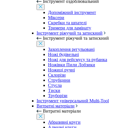
Інструмент оздоблювальний
Допоміжний інструмент
Міксери
Скребки та шпателі
Тримери для ламінату
Інструмент ріжучий та затискний
Інструмент ріжучий та затискний
Захоплення регульовані
Ножі будівельні
Ножі для рейсмусу та рубанка
Ножівки Пили Лобзики
Ножиці ручні
Склорізи
Струбцини
Стусла
Тиски
Труборізи
Інструмент універсальний Multi-Tool
Витратні матеріали
Витратні матеріали
Абразивні круги
Алмазні круги