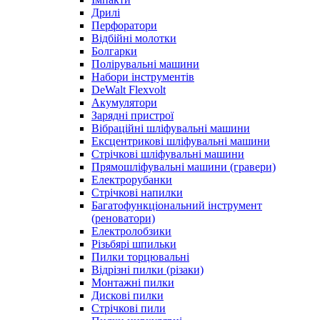
Дрилі
Перфоратори
Відбійні молотки
Болгарки
Полірувальні машини
Набори інструментів
DeWalt Flexvolt
Акумулятори
Зарядні пристрої
Вібраційні шліфувальні машини
Ексцентрикові шліфувальні машини
Стрічкові шліфувальні машини
Прямошліфувальні машини (гравери)
Електрорубанки
Стрічкові напилки
Багатофункціональний інструмент
(реноватори)
Електролобзики
Різьбярі шпильки
Пилки торцювальні
Відрізні пилки (різаки)
Монтажні пилки
Дискові пилки
Стрічкові пили