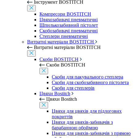
Інструмент BOSTITCH
Компресори BOSTITCH
Цвяхозабивачі пневматичні
Шпилькозабивний пістолет
Скобозабивачі пневматичні
Степлери пневматичні
Витратні матеріали BOSTITCH
Витратні матеріали BOSTITCH
Скоби BOSTITCH
Скоби BOSTITCH
Скоби для пакувального степлера
Скоби для скобозабивного пістолета
Скоби для степлерів
Цвяхи Bostitch
Цвяхи Bostitch
Цвяхи для цвяхів для підлогових
покриттів
Цвяхи для цвяхів-забивачів з
барабанною обоймою
Цвяхи для цвяхів-забивачів з прямою