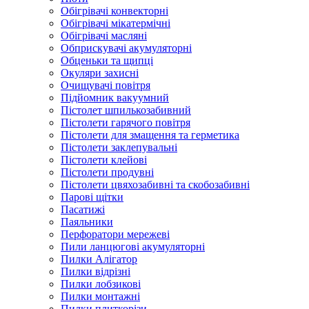
Обігрівачі конвекторні
Обігрівачі мікатермічні
Обігрівачі масляні
Обприскувачі акумуляторні
Обценьки та щипці
Окуляри захисні
Очищувачі повітря
Підйомник вакуумний
Пістолет шпилькозабивний
Пістолети гарячого повітря
Пістолети для змащення та герметика
Пістолети заклепувальні
Пістолети клейові
Пістолети продувні
Пістолети цвяхозабивні та скобозабивні
Парові щітки
Пасатижі
Паяльники
Перфоратори мережеві
Пили ланцюгові акумуляторні
Пилки Алігатор
Пилки відрізні
Пилки лобзикові
Пилки монтажні
Пилки плиткорізи