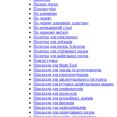
Пильні диски
Плоскогубці
По алюмінію
По дереву
По дереву, алюмінію, пластику
По нержавіючій сталі
По чорному металу
Полотна для електропил
Полотна для лобзиків
Полотна для пилок Алігатор
Полотна для стрічкових пилок
Полотна для шабельних пилок
Поясні сумки
Приладдя для Multi-Tool
Приладдя для дрилів та шуруповертів
Приладдя для електрорубанків
Приладдя для заклепувального пістолета
Приладдя для кутових шліфувальних машин
Приладдя для перфораторів
Приладдя для пилососів
Приладдя для ротаційних лазерів
Приладдя для фрезерів
Приладдя для цвяхозабивачів
Приладдя для циркулярних пилок
Приладдя пістолетів для герметика