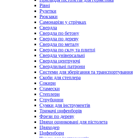
Рівні
Рулетки
Рюкзаки
Самонарізи у стрічках
Свердла
Свердла по бетону
Свердла по дереву
Свердла по металу
Свердла по склу та плитці
Свердла універсальні
Свердла центруючі
Свердлильні патрони
Системи для зберігання та транспортування
Скоби для степлера
Сокири
Стамески
Степлери
Струбцини
Сумки для інструментів
Тримачі цифенборів
Фрези по дереву
Цвяхи оцинковані для пістолета
Цвяходер
Цифенбори