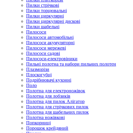
Пилки стрічкові
Пилки торцювальні
Пилки циркулярні
Пилки циркулярні дискові
Пилки шабельні
Пилососи
Пилососи автомобільні
Пилососи акумуляторні
Пилососи мережеві
Пилососи садові
Пилососи-електровіники
Пильні полотна та набори пильних полотен
Плазморізи
Плоскогубці
Подрібнювачі кухонні
Поло
Полотна для електроножівок
Полотна для лобзиків
Полотна для пилок Алігатор
Полотна для стрічкових пилок
Полотна для шабельних пилок
Полотна ножівкові
Попкорниці
Порошок крейдяний