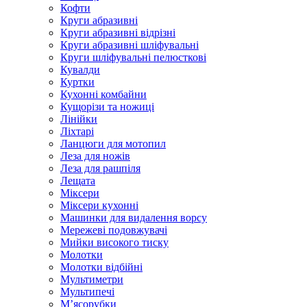
Кофти
Круги абразивні
Круги абразивні відрізні
Круги абразивні шліфувальні
Круги шліфувальні пелюсткові
Кувалди
Куртки
Кухонні комбайни
Кущорізи та ножиці
Лінійки
Ліхтарі
Ланцюги для мотопил
Леза для ножів
Леза для рашпіля
Лещата
Міксери
Міксери кухонні
Машинки для видалення ворсу
Мережеві подовжувачі
Мийки високого тиску
Молотки
Молотки відбійні
Мультиметри
Мультипечі
М’ясорубки