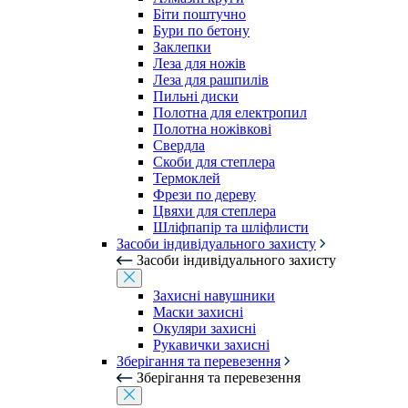
Біти поштучно
Бури по бетону
Заклепки
Леза для ножів
Леза для рашпилів
Пильні диски
Полотна для електропил
Полотна ножівкові
Свердла
Скоби для степлера
Термоклей
Фрези по дереву
Цвяхи для степлера
Шліфпапір та шліфлисти
Засоби індивідуального захисту
Засоби індивідуального захисту
Захисні навушники
Маски захисні
Окуляри захисні
Рукавички захисні
Зберігання та перевезення
Зберігання та перевезення