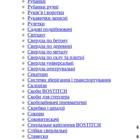
Рубанки
Рубанки ручні
Руківʼя і воротки
Рукавички захисні
Рулетки
Садові подрібнювачі
Світшот
Свердла по бетону
Свердла по деревині
Свердла по металу
Свердла по склу та плитці
Свердла універсальні
Свердла центрувальні
Секатори
Системи зберігання і транспортування
Склорізи
Скоби BOSTITCH
Скоби для степлера
Скобозабивачі пневматичні
Скребки і шпадлі
Сокири
Соковитискачі
Спеціальне кріплення BOSTITCH
6
Стійки сверлильні
Стамески
6