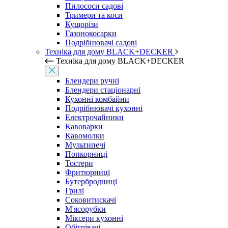
Пилососи садові
Тримери та коси
Кущорізи
Газонокосарки
Подрібнювачі садові
Техніка для дому BLACK+DECKER
Техніка для дому BLACK+DECKER
Блендери ручні
Блендери стаціонарні
Кухонні комбайни
Подрібнювачі кухонні
Електрочайники
Кавоварки
Кавомолки
Мультипечі
Попкорниці
Тостери
Фритюрниці
Бутербродниці
Грилі
Соковитискачі
М'ясорубки
Міксери кухонні
Обігрівачі