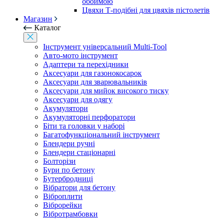
обоймою
Цвяхи Т-подібні для цвяхів пістолетів
Магазин
Каталог
Інструмент універсальний Multi-Tool
Авто-мото інструмент
Адаптери та перехідники
Аксесуари для газонокосарок
Аксесуари для зварювальників
Аксесуари для мийок високого тиску
Аксесуари для одягу
Акумулятори
Акумуляторні перфоратори
Біти та головки у наборі
Багатофункціональний інструмент
Блендери ручні
Блендери стаціонарні
Болторізи
Бури по бетону
Бутербродниці
Вібратори для бетону
Віброплити
Віброрейки
Вібротрамбовки