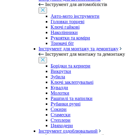
Інструмент для автомобілістів
Авто-мото інструменти
Головки торцеві
Ключі гайкові
Наколінники
Рукоятки та коміри
Тримачі біт
Інструмент для монтажу та демонтажу
Інструмент для монтажу та демонтажу
Борідки та кернери
Викрутки
Зубила
Ключі заклепувальні
Кувалди
Молотки
Рашпилі та напилки
Рубанки ручні
Сокири
Стамески
Степлери
Цвяходери
Інструмент оздоблювальний