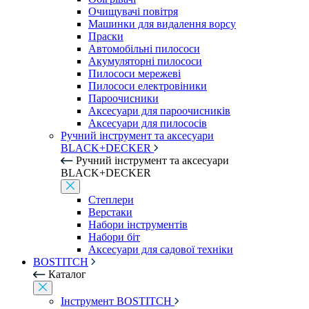
Очищувачі повітря
Машинки для видалення ворсу
Праски
Автомобільні пилососи
Акумуляторні пилососи
Пилососи мережеві
Пилососи електровіники
Пароочисники
Аксесуари для пароочисників
Аксесуари для пилососів
Ручний інструмент та аксесуари
BLACK+DECKER
Ручний інструмент та аксесуари
BLACK+DECKER
Степлери
Верстаки
Набори інструментів
Набори біт
Аксесуари для садової техніки
BOSTITCH
Каталог
Інструмент BOSTITCH