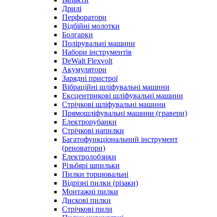
Дрилі
Перфоратори
Відбійні молотки
Болгарки
Полірувальні машини
Набори інструментів
DeWalt Flexvolt
Акумулятори
Зарядні пристрої
Вібраційні шліфувальні машини
Ексцентрикові шліфувальні машини
Стрічкові шліфувальні машини
Прямошліфувальні машини (гравери)
Електрорубанки
Стрічкові напилки
Багатофункціональний інструмент
(реноватори)
Електролобзики
Різьбярі шпильки
Пилки торцювальні
Відрізні пилки (різаки)
Монтажні пилки
Дискові пилки
Стрічкові пили