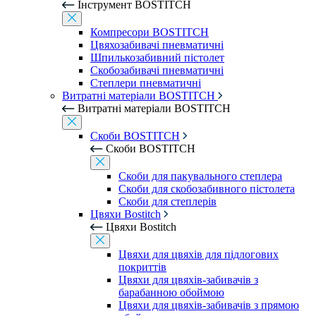
Інструмент BOSTITCH
Компресори BOSTITCH
Цвяхозабивачі пневматичні
Шпилькозабивний пістолет
Скобозабивачі пневматичні
Степлери пневматичні
Витратні матеріали BOSTITCH
Витратні матеріали BOSTITCH
Скоби BOSTITCH
Скоби BOSTITCH
Скоби для пакувального степлера
Скоби для скобозабивного пістолета
Скоби для степлерів
Цвяхи Bostitch
Цвяхи Bostitch
Цвяхи для цвяхів для підлогових
покриттів
Цвяхи для цвяхів-забивачів з
барабанною обоймою
Цвяхи для цвяхів-забивачів з прямою