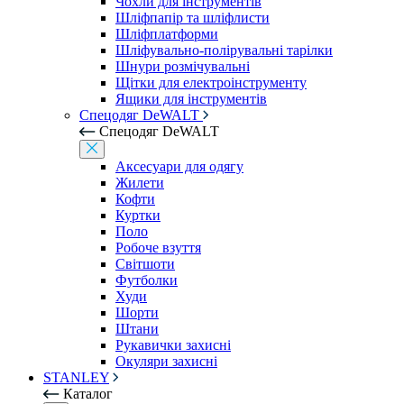
Чохли для інструментів
Шліфпапір та шліфлисти
Шліфплатформи
Шліфувально-полірувальні тарілки
Шнури розмічувальні
Щітки для електроінструменту
Ящики для інструментів
Спецодяг DeWALT
Спецодяг DeWALT
Аксесуари для одягу
Жилети
Кофти
Куртки
Поло
Робоче взуття
Світшоти
Футболки
Худи
Шорти
Штани
Рукавички захисні
Окуляри захисні
STANLEY
Каталог