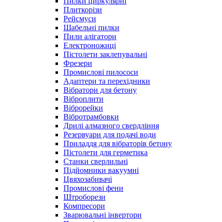
Пилки циркулярні
Плиткорізи
Рейсмуси
Шабельні пилки
Пили алігатори
Електроножиці
Пістолети заклепувальні
Фрезери
Промислові пилососи
Адаптери та перехідники
Вібратори для бетону
Віброплити
Віброрейки
Вібротрамбовки
Дрилі алмазного свердління
Резервуари для подачі води
Приладдя для вібраторів бетону
Пістолети для герметика
Станки сверлильні
Підйомники вакуумні
Цвяхозабивачі
Промислові фени
Штроборези
Компресори
Зварювальні інвертори