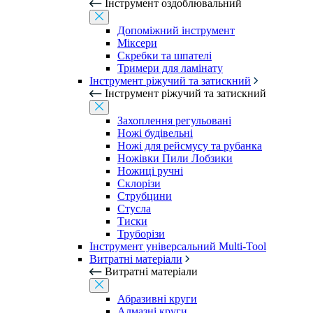
Інструмент оздоблювальний
Допоміжний інструмент
Міксери
Скребки та шпателі
Тримери для ламінату
Інструмент ріжучий та затискний
Інструмент ріжучий та затискний
Захоплення регульовані
Ножі будівельні
Ножі для рейсмусу та рубанка
Ножівки Пили Лобзики
Ножиці ручні
Склорізи
Струбцини
Стусла
Тиски
Труборізи
Інструмент універсальний Multi-Tool
Витратні матеріали
Витратні матеріали
Абразивні круги
Алмазні круги