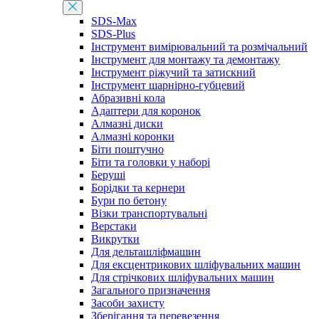
SDS-Max
SDS-Plus
Інструмент вимірювальний та розмічальний
Інструмент для монтажу та демонтажу
Інструмент ріжучий та затискний
Інструмент шарнірно-губцевий
Абразивні кола
Адаптери для коронок
Алмазні диски
Алмазні коронки
Біти поштучно
Біти та головки у наборі
Беруші
Борідки та кернери
Бури по бетону
Візки транспортувальні
Верстаки
Викрутки
Для дельташліфмашин
Для ексцентрикових шліфувальних машин
Для стрічкових шліфувальних машин
Загального призначення
Засоби захисту
Зберігання та перевезення