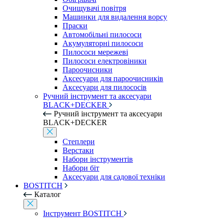
Очищувачі повітря
Машинки для видалення ворсу
Праски
Автомобільні пилососи
Акумуляторні пилососи
Пилососи мережеві
Пилососи електровіники
Пароочисники
Аксесуари для пароочисників
Аксесуари для пилососів
Ручний інструмент та аксесуари
BLACK+DECKER
Ручний інструмент та аксесуари
BLACK+DECKER
Степлери
Верстаки
Набори інструментів
Набори біт
Аксесуари для садової техніки
BOSTITCH
Каталог
Інструмент BOSTITCH