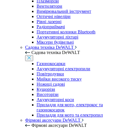
Плазморізи
Вентилятори
Вимірювальний інструмент
Оптичні нівеліри
Рівні лазерні
Радіоприймачі
Портативні колонки Bluetooth
Акумуляторні ліхтарі
Міксери будівельні
Садова техніка DeWALT
Садова техніка DeWALT
Газонокосарки
Акумуляторні електропили
Повітродувки
Мийки високого тиску
Ножиці садові
Кущорізи
Висоторізи
Акумуляторні коси
Приладдя для мото, електрокос та
газонокосарок
Приладдя для мото та електропил
Фірмові аксесуари DeWALT
Фірмові аксесуари DeWALT