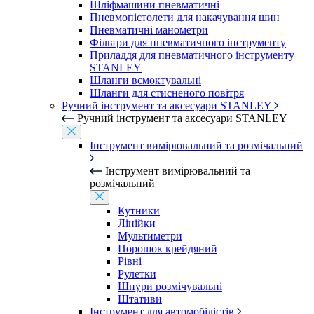
Шліфмашини пневматичні
Пневмопістолети для накачування шин
Пневматичні манометри
Фільтри для пневматичного інструменту
Приладдя для пневматичного інструменту
STANLEY
Шланги всмоктувальні
Шланги для стисненого повітря
Ручний інструмент та аксесуари STANLEY
Ручний інструмент та аксесуари STANLEY
Інструмент вимірювальний та розмічальний
Інструмент вимірювальний та
розмічальний
Кутники
Лінійки
Мультиметри
Порошок крейдяний
Рівні
Рулетки
Шнури розмічувальні
Штативи
Інструмент для автомобілістів