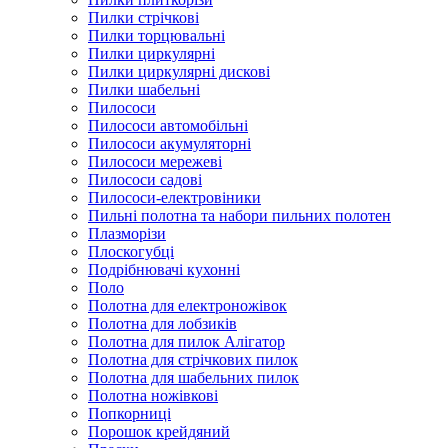
Пилки стрічкові
Пилки торцювальні
Пилки циркулярні
Пилки циркулярні дискові
Пилки шабельні
Пилососи
Пилососи автомобільні
Пилососи акумуляторні
Пилососи мережеві
Пилососи садові
Пилососи-електровіники
Пильні полотна та набори пильних полотен
Плазморізи
Плоскогубці
Подрібнювачі кухонні
Поло
Полотна для електроножівок
Полотна для лобзиків
Полотна для пилок Алігатор
Полотна для стрічкових пилок
Полотна для шабельних пилок
Полотна ножівкові
Попкорниці
Порошок крейдяний