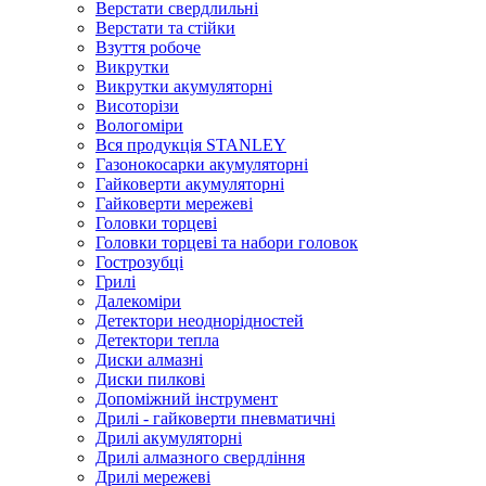
Верстати свердлильні
Верстати та стійки
Взуття робоче
Викрутки
Викрутки акумуляторні
Висоторізи
Вологоміри
Вся продукція STANLEY
Газонокосарки акумуляторні
Гайковерти акумуляторні
Гайковерти мережеві
Головки торцеві
Головки торцеві та набори головок
Гострозубці
Грилі
Далекоміри
Детектори неоднорідностей
Детектори тепла
Диски алмазні
Диски пилкові
Допоміжний інструмент
Дрилі - гайковерти пневматичні
Дрилі акумуляторні
Дрилі алмазного свердління
Дрилі мережеві