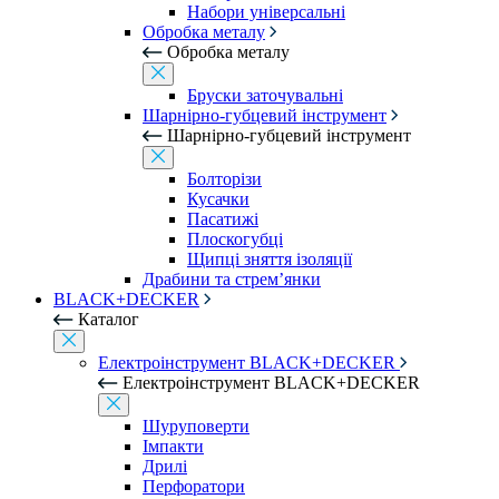
Набори універсальні
Обробка металу
Обробка металу
Бруски заточувальні
Шарнірно-губцевий інструмент
Шарнірно-губцевий інструмент
Болторізи
Кусачки
Пасатижі
Плоскогубці
Щипці зняття ізоляції
Драбини та стрем’янки
BLACK+DECKER
Каталог
Електроінструмент BLACK+DECKER
Електроінструмент BLACK+DECKER
Шуруповерти
Імпакти
Дрилі
Перфоратори