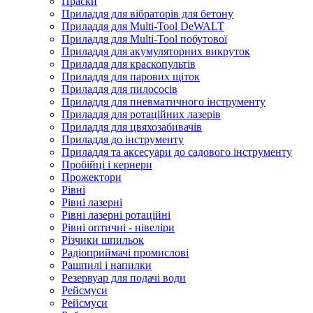
Праски
Приладдя для вібраторів для бетону
Приладдя для Multi-Tool DeWALT
Приладдя для Multi-Tool побутової
Приладдя для акумуляторних викруток
Приладдя для краскопультів
Приладдя для парових щіток
Приладдя для пилососів
Приладдя для пневматичного інструменту
Приладдя для ротаційних лазерів
Приладдя для цвяхозабивачів
Приладдя до інструменту
Приладдя та аксесуари до садового інструменту
Пробійці і кернери
Прожектори
Рівні
Рівні лазерні
Рівні лазерні ротаційні
Рівні оптичні - нівеліри
Різчики шпильок
Радіоприймачі промислові
Рашпилі і напилки
Резервуар для подачі води
Рейсмуси
Рейсмуси