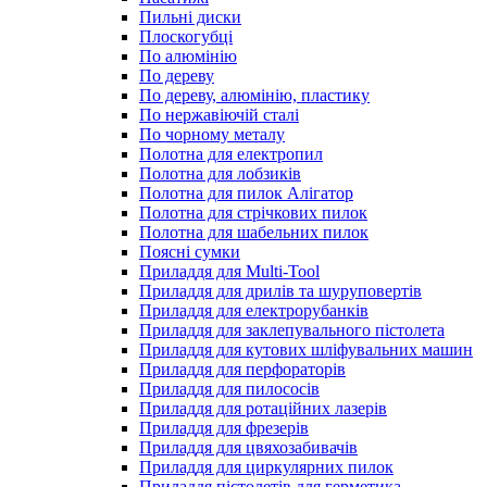
Пильні диски
Плоскогубці
По алюмінію
По дереву
По дереву, алюмінію, пластику
По нержавіючій сталі
По чорному металу
Полотна для електропил
Полотна для лобзиків
Полотна для пилок Алігатор
Полотна для стрічкових пилок
Полотна для шабельних пилок
Поясні сумки
Приладдя для Multi-Tool
Приладдя для дрилів та шуруповертів
Приладдя для електрорубанків
Приладдя для заклепувального пістолета
Приладдя для кутових шліфувальних машин
Приладдя для перфораторів
Приладдя для пилососів
Приладдя для ротаційних лазерів
Приладдя для фрезерів
Приладдя для цвяхозабивачів
Приладдя для циркулярних пилок
Приладдя пістолетів для герметика