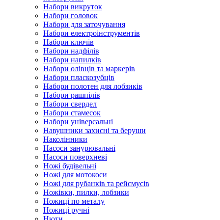
Набори викруток
Набори головок
Набори для заточування
Набори електроінструментів
Набори ключів
Набори надфілів
Набори напилків
Набори олівців та маркерів
Набори пласкозубців
Набори полотен для лобзиків
Набори рашпілів
Набори свердел
Набори стамесок
Набори універсальні
Навушники захисні та беруши
Наколінники
Насоси занурювальні
Насоси поверхневі
Ножі будівельні
Ножі для мотокоси
Ножі для рубанків та рейсмусів
Ножівки, пилки, лобзики
Ножиці по металу
Ножиці ручні
Нюти