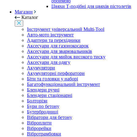
обоймою
Цвяхи Т-подібні для цвяхів пістолетів
Магазин
Каталог
Інструмент універсальний Multi-Tool
Авто-мото інструмент
Адаптери та перехідники
Аксесуари для газонокосарок
Аксесуари для зварювальників
Аксесуари для мийок високого тиску
Аксесуари для одягу
Акумулятори
Акумуляторні перфоратори
Біти та головки у наборі
Багатофункціональний інструмент
Блендери ручні
Блендери стаціонарні
Болторізи
Бури по бетону
Бутербродниці
Вібратори для бетону
Віброплити
Віброрейки
Вібротрамбовки