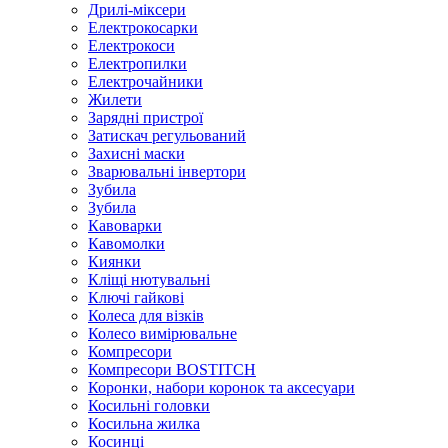
Дрилі-міксери
Електрокосарки
Електрокоси
Електропилки
Електрочайники
Жилети
Зарядні пристрої
Затискач регульований
Захисні маски
Зварювальні інвертори
Зубила
Зубила
Кавоварки
Кавомолки
Киянки
Кліщі нютувальні
Ключі гайкові
Колеса для візків
Колесо вимірювальне
Компресори
Компресори BOSTITCH
Коронки, набори коронок та аксесуари
Косильні головки
Косильна жилка
Косинці