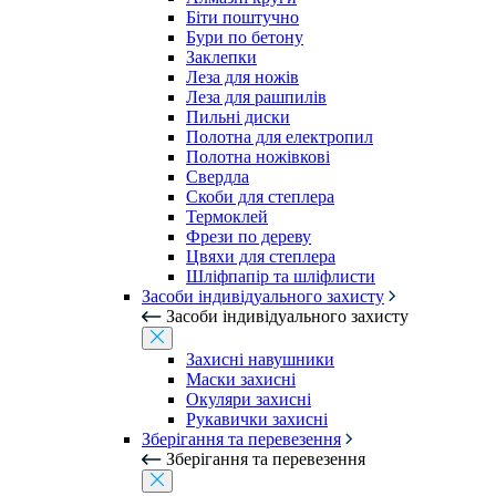
Біти поштучно
Бури по бетону
Заклепки
Леза для ножів
Леза для рашпилів
Пильні диски
Полотна для електропил
Полотна ножівкові
Свердла
Скоби для степлера
Термоклей
Фрези по дереву
Цвяхи для степлера
Шліфпапір та шліфлисти
Засоби індивідуального захисту
Засоби індивідуального захисту
Захисні навушники
Маски захисні
Окуляри захисні
Рукавички захисні
Зберігання та перевезення
Зберігання та перевезення