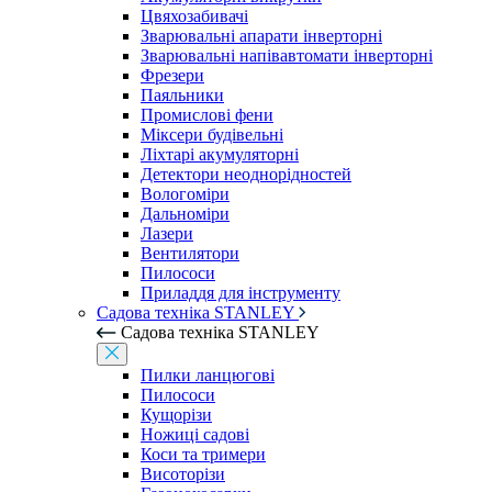
Цвяхозабивачі
Зварювальні апарати інверторні
Зварювальні напівавтомати інверторні
Фрезери
Паяльники
Промислові фени
Міксери будівельні
Ліхтарі акумуляторні
Детектори неоднорідностей
Вологоміри
Дальноміри
Лазери
Вентилятори
Пилососи
Приладдя для інструменту
Садова техніка STANLEY
Садова техніка STANLEY
Пилки ланцюгові
Пилососи
Кущорізи
Ножиці садові
Коси та тримери
Висоторізи