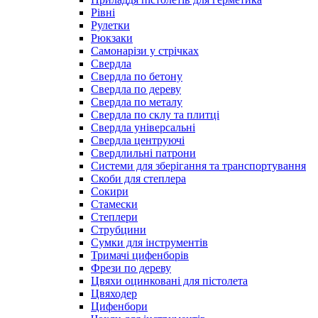
Рівні
Рулетки
Рюкзаки
Самонарізи у стрічках
Свердла
Свердла по бетону
Свердла по дереву
Свердла по металу
Свердла по склу та плитці
Свердла універсальні
Свердла центруючі
Свердлильні патрони
Системи для зберігання та транспортування
Скоби для степлера
Сокири
Стамески
Степлери
Струбцини
Сумки для інструментів
Тримачі цифенборів
Фрези по дереву
Цвяхи оцинковані для пістолета
Цвяходер
Цифенбори