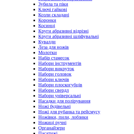
Зубила та піки
Ключі гайкові
Козли складані
Коронки
Косинці
Круги абразивні відрізні
Круги абразивні шліфувальні
Кувалди
Леза для ножів
Молотки
Набір стамесок
Набори інструментів
Набори викруток
Набори головок
Набори ключів
Набори плоскогубців
Набори свердл
Набори універсальні
Насадки для полірування
Ножі будівельні
Ножі для рубанка та рейсмусу
Ножівки, пили, лобзики
Ножиці ручні
Органайзери
Пасатижі