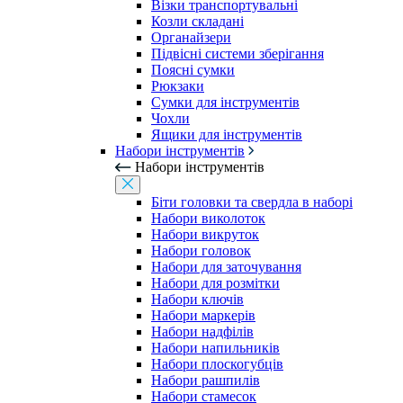
Візки транспортувальні
Козли складані
Органайзери
Підвісні системи зберігання
Поясні сумки
Рюкзаки
Сумки для інструментів
Чохли
Ящики для інструментів
Набори інструментів
Набори інструментів
Біти головки та свердла в наборі
Набори виколоток
Набори викруток
Набори головок
Набори для заточування
Набори для розмітки
Набори ключів
Набори маркерів
Набори надфілів
Набори напильників
Набори плоскогубців
Набори рашпилів
Набори стамесок