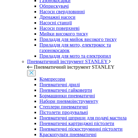
Газонокосарки
Обприскувачі
Насоси свердловинні
Дренажні насоси
Насосні станції
Насоси поверхневі
Мийки високого тиску
Приладдя для мийок високого тиску
Приладдя для мото, електрокос та
газонокосарок
Приладдя для мото та електропил
Пневматичний інструмент STANLEY
Пневматичний інструмент STANLEY
Компресори
Пневматичні дрилі
Пневматичні гайковерти
Бормашинки пневматичні
Набори пневмоінструменту
Степлери пневматичні
Пістолети продувальні
Пневматичні шприци для подачі мастила
Пневматичні картриджні пістолети
Пневматичні піскоструминні пістолети
Краскопульти пневматичні