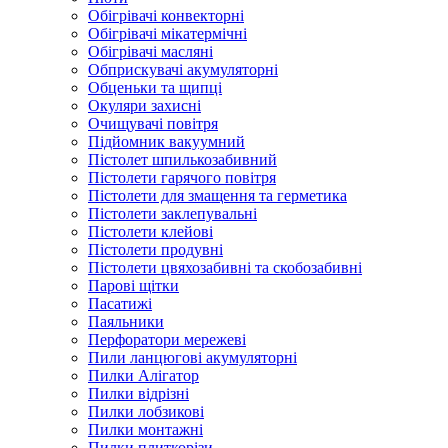
Обігрівачі конвекторні
Обігрівачі мікатермічні
Обігрівачі масляні
Обприскувачі акумуляторні
Обценьки та щипці
Окуляри захисні
Очищувачі повітря
Підйомник вакуумний
Пістолет шпилькозабивний
Пістолети гарячого повітря
Пістолети для змащення та герметика
Пістолети заклепувальні
Пістолети клейові
Пістолети продувні
Пістолети цвяхозабивні та скобозабивні
Парові щітки
Пасатижі
Паяльники
Перфоратори мережеві
Пили ланцюгові акумуляторні
Пилки Алігатор
Пилки відрізні
Пилки лобзикові
Пилки монтажні
Пилки плиткорізи