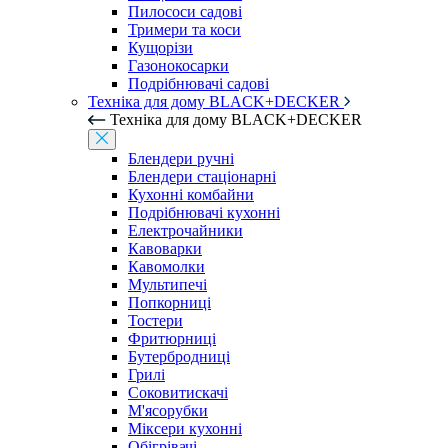
Пилососи садові
Тримери та коси
Кущорізи
Газонокосарки
Подрібнювачі садові
Техніка для дому BLACK+DECKER
Техніка для дому BLACK+DECKER
Блендери ручні
Блендери стаціонарні
Кухонні комбайни
Подрібнювачі кухонні
Електрочайники
Кавоварки
Кавомолки
Мультипечі
Попкорниці
Тостери
Фритюрниці
Бутербродниці
Грилі
Соковитискачі
М'ясорубки
Міксери кухонні
Обігрівачі