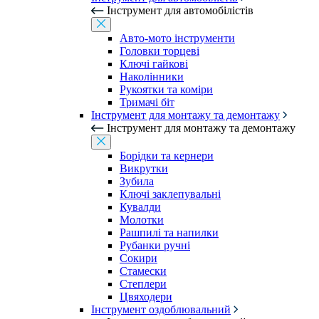
Інструмент для автомобілістів
Авто-мото інструменти
Головки торцеві
Ключі гайкові
Наколінники
Рукоятки та коміри
Тримачі біт
Інструмент для монтажу та демонтажу
Інструмент для монтажу та демонтажу
Борідки та кернери
Викрутки
Зубила
Ключі заклепувальні
Кувалди
Молотки
Рашпилі та напилки
Рубанки ручні
Сокири
Стамески
Степлери
Цвяходери
Інструмент оздоблювальний