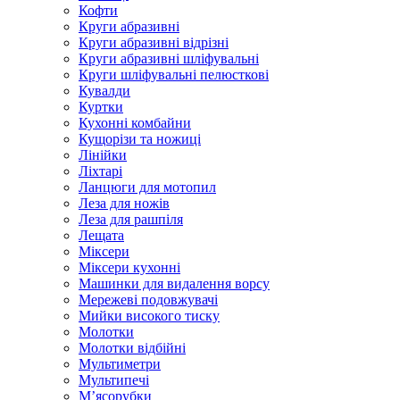
Кофти
Круги абразивні
Круги абразивні відрізні
Круги абразивні шліфувальні
Круги шліфувальні пелюсткові
Кувалди
Куртки
Кухонні комбайни
Кущорізи та ножиці
Лінійки
Ліхтарі
Ланцюги для мотопил
Леза для ножів
Леза для рашпіля
Лещата
Міксери
Міксери кухонні
Машинки для видалення ворсу
Мережеві подовжувачі
Мийки високого тиску
Молотки
Молотки відбійні
Мультиметри
Мультипечі
М’ясорубки