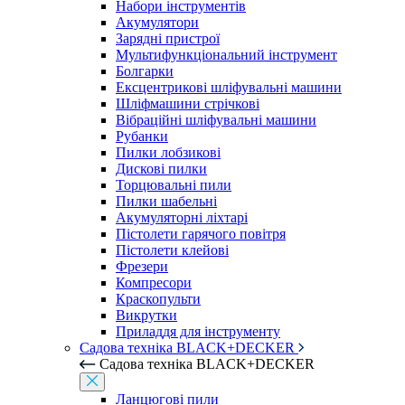
Набори інструментів
Акумулятори
Зарядні пристрої
Мультифункціональний інструмент
Болгарки
Ексцентрикові шліфувальні машини
Шліфмашини стрічкові
Вібраційні шліфувальні машини
Рубанки
Пилки лобзикові
Дискові пилки
Торцювальні пили
Пилки шабельні
Акумуляторні ліхтарі
Пістолети гарячого повітря
Пістолети клейові
Фрезери
Компресори
Краскопульти
Викрутки
Приладдя для інструменту
Садова техніка BLACK+DECKER
Садова техніка BLACK+DECKER
Ланцюгові пили