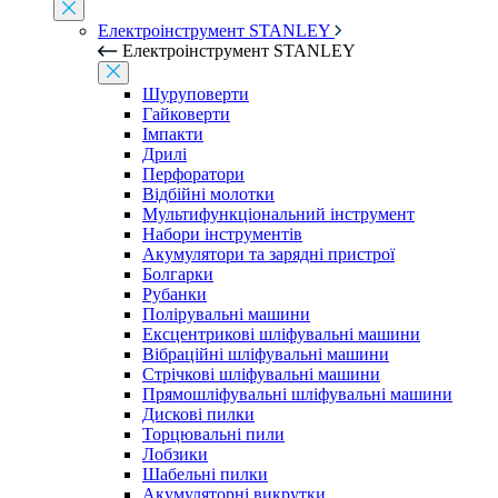
Електроінструмент STANLEY
Електроінструмент STANLEY
Шуруповерти
Гайковерти
Імпакти
Дрилі
Перфоратори
Відбійні молотки
Мультифункціональний інструмент
Набори інструментів
Акумулятори та зарядні пристрої
Болгарки
Рубанки
Полірувальні машини
Ексцентрикові шліфувальні машини
Вібраційні шліфувальні машини
Стрічкові шліфувальні машини
Прямошліфувальні шліфувальні машини
Дискові пилки
Торцювальні пили
Лобзики
Шабельні пилки
Акумуляторні викрутки