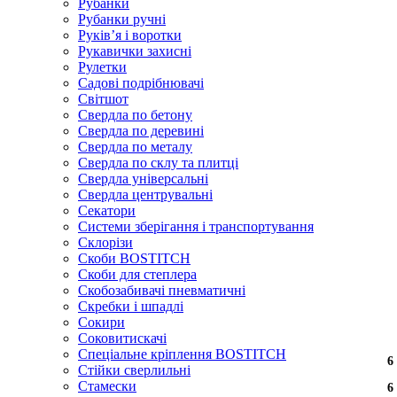
Рубанки
Рубанки ручні
Руківʼя і воротки
Рукавички захисні
Рулетки
Садові подрібнювачі
Світшот
Свердла по бетону
Свердла по деревині
Свердла по металу
Свердла по склу та плитці
Свердла універсальні
Свердла центрувальні
Секатори
Системи зберігання і транспортування
Склорізи
Скоби BOSTITCH
Скоби для степлера
Скобозабивачі пневматичні
Скребки і шпадлі
Сокири
Соковитискачі
Спеціальне кріплення BOSTITCH
6
6
6
6
Стійки сверлильні
Стамески
6
6
6
6