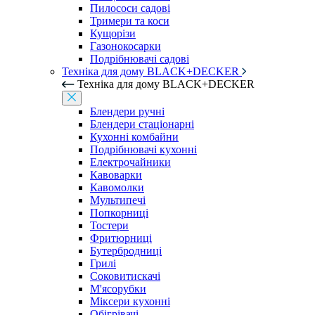
Пилососи садові
Тримери та коси
Кущорізи
Газонокосарки
Подрібнювачі садові
Техніка для дому BLACK+DECKER
Техніка для дому BLACK+DECKER
Блендери ручні
Блендери стаціонарні
Кухонні комбайни
Подрібнювачі кухонні
Електрочайники
Кавоварки
Кавомолки
Мультипечі
Попкорниці
Тостери
Фритюрниці
Бутербродниці
Грилі
Соковитискачі
М'ясорубки
Міксери кухонні
Обігрівачі