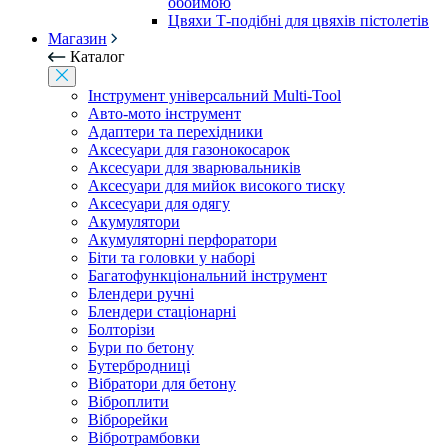
обоймою
Цвяхи Т-подібні для цвяхів пістолетів
Магазин
Каталог
Інструмент універсальний Multi-Tool
Авто-мото інструмент
Адаптери та перехідники
Аксесуари для газонокосарок
Аксесуари для зварювальників
Аксесуари для мийок високого тиску
Аксесуари для одягу
Акумулятори
Акумуляторні перфоратори
Біти та головки у наборі
Багатофункціональний інструмент
Блендери ручні
Блендери стаціонарні
Болторізи
Бури по бетону
Бутербродниці
Вібратори для бетону
Віброплити
Віброрейки
Вібротрамбовки