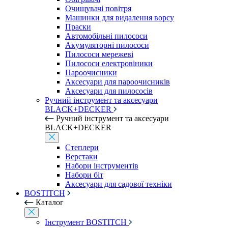
Очищувачі повітря
Машинки для видалення ворсу
Праски
Автомобільні пилососи
Акумуляторні пилососи
Пилососи мережеві
Пилососи електровіники
Пароочисники
Аксесуари для пароочисників
Аксесуари для пилососів
Ручний інструмент та аксесуари
BLACK+DECKER
Ручний інструмент та аксесуари
BLACK+DECKER
Степлери
Верстаки
Набори інструментів
Набори біт
Аксесуари для садової техніки
BOSTITCH
Каталог
Інструмент BOSTITCH