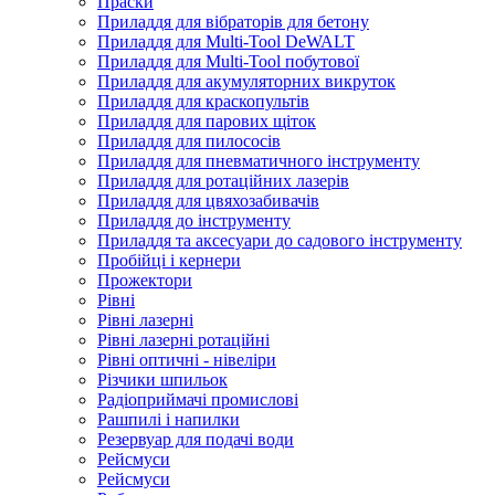
Праски
Приладдя для вібраторів для бетону
Приладдя для Multi-Tool DeWALT
Приладдя для Multi-Tool побутової
Приладдя для акумуляторних викруток
Приладдя для краскопультів
Приладдя для парових щіток
Приладдя для пилососів
Приладдя для пневматичного інструменту
Приладдя для ротаційних лазерів
Приладдя для цвяхозабивачів
Приладдя до інструменту
Приладдя та аксесуари до садового інструменту
Пробійці і кернери
Прожектори
Рівні
Рівні лазерні
Рівні лазерні ротаційні
Рівні оптичні - нівеліри
Різчики шпильок
Радіоприймачі промислові
Рашпилі і напилки
Резервуар для подачі води
Рейсмуси
Рейсмуси