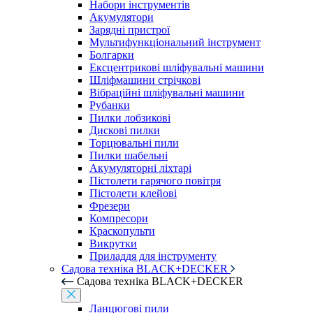
Набори інструментів
Акумулятори
Зарядні пристрої
Мультифункціональний інструмент
Болгарки
Ексцентрикові шліфувальні машини
Шліфмашини стрічкові
Вібраційні шліфувальні машини
Рубанки
Пилки лобзикові
Дискові пилки
Торцювальні пили
Пилки шабельні
Акумуляторні ліхтарі
Пістолети гарячого повітря
Пістолети клейові
Фрезери
Компресори
Краскопульти
Викрутки
Приладдя для інструменту
Садова техніка BLACK+DECKER
Садова техніка BLACK+DECKER
Ланцюгові пили