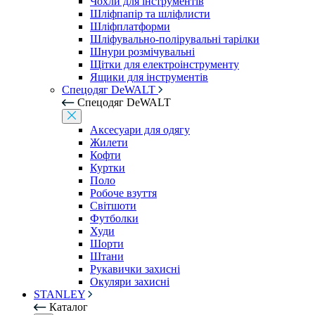
Чохли для інструментів
Шліфпапір та шліфлисти
Шліфплатформи
Шліфувально-полірувальні тарілки
Шнури розмічувальні
Щітки для електроінструменту
Ящики для інструментів
Спецодяг DeWALT
Спецодяг DeWALT
Аксесуари для одягу
Жилети
Кофти
Куртки
Поло
Робоче взуття
Світшоти
Футболки
Худи
Шорти
Штани
Рукавички захисні
Окуляри захисні
STANLEY
Каталог