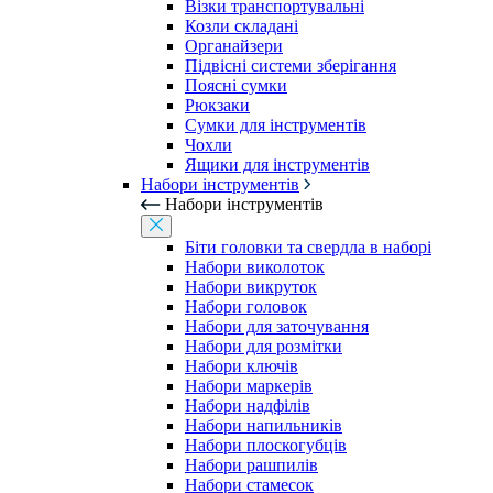
Візки транспортувальні
Козли складані
Органайзери
Підвісні системи зберігання
Поясні сумки
Рюкзаки
Сумки для інструментів
Чохли
Ящики для інструментів
Набори інструментів
Набори інструментів
Біти головки та свердла в наборі
Набори виколоток
Набори викруток
Набори головок
Набори для заточування
Набори для розмітки
Набори ключів
Набори маркерів
Набори надфілів
Набори напильників
Набори плоскогубців
Набори рашпилів
Набори стамесок