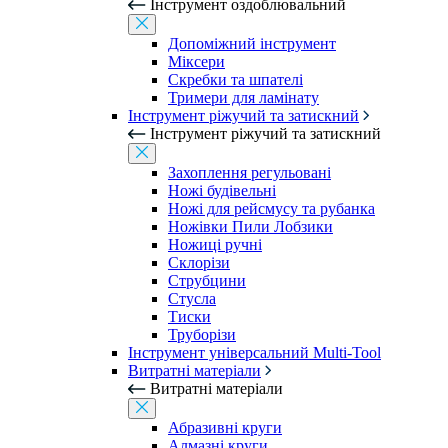
Інструмент оздоблювальний
Допоміжний інструмент
Міксери
Скребки та шпателі
Тримери для ламінату
Інструмент ріжучий та затискний
Інструмент ріжучий та затискний
Захоплення регульовані
Ножі будівельні
Ножі для рейсмусу та рубанка
Ножівки Пили Лобзики
Ножиці ручні
Склорізи
Струбцини
Стусла
Тиски
Труборізи
Інструмент універсальний Multi-Tool
Витратні матеріали
Витратні матеріали
Абразивні круги
Алмазні круги