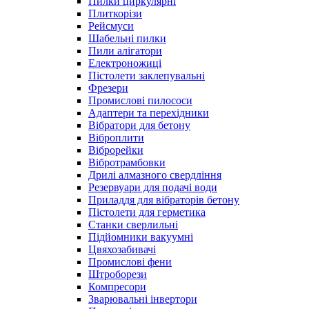
Пилки циркулярні
Плиткорізи
Рейсмуси
Шабельні пилки
Пили алігатори
Електроножиці
Пістолети заклепувальні
Фрезери
Промислові пилососи
Адаптери та перехідники
Вібратори для бетону
Віброплити
Віброрейки
Вібротрамбовки
Дрилі алмазного свердління
Резервуари для подачі води
Приладдя для вібраторів бетону
Пістолети для герметика
Станки сверлильні
Підйомники вакуумні
Цвяхозабивачі
Промислові фени
Штроборези
Компресори
Зварювальні інвертори