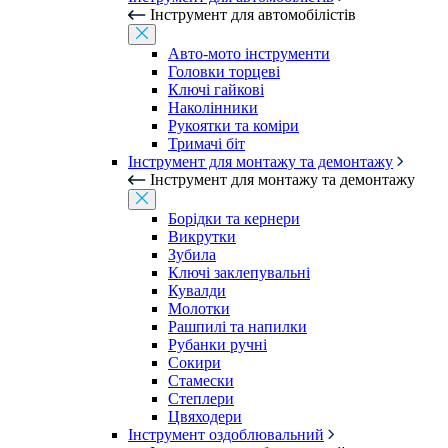
Інструмент для автомобілістів
Авто-мото інструменти
Головки торцеві
Ключі гайкові
Наколінники
Рукоятки та коміри
Тримачі біт
Інструмент для монтажу та демонтажу
Інструмент для монтажу та демонтажу
Борідки та кернери
Викрутки
Зубила
Ключі заклепувальні
Кувалди
Молотки
Рашпилі та напилки
Рубанки ручні
Сокири
Стамески
Степлери
Цвяходери
Інструмент оздоблювальний