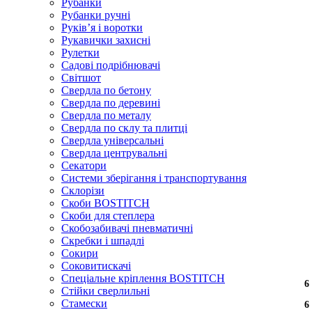
Рубанки
Рубанки ручні
Руківʼя і воротки
Рукавички захисні
Рулетки
Садові подрібнювачі
Світшот
Свердла по бетону
Свердла по деревині
Свердла по металу
Свердла по склу та плитці
Свердла універсальні
Свердла центрувальні
Секатори
Системи зберігання і транспортування
Склорізи
Скоби BOSTITCH
Скоби для степлера
Скобозабивачі пневматичні
Скребки і шпадлі
Сокири
Соковитискачі
Спеціальне кріплення BOSTITCH
6
6
6
6
6
6
6
6
6
6
6
6
6
6
6
6
6
6
6
6
6
6
6
6
Стійки сверлильні
Стамески
6
6
6
6
6
6
6
6
6
6
6
6
6
6
6
6
6
6
6
6
6
6
6
6