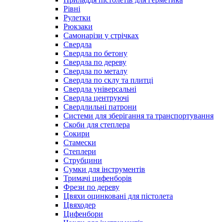
Рівні
Рулетки
Рюкзаки
Самонарізи у стрічках
Свердла
Свердла по бетону
Свердла по дереву
Свердла по металу
Свердла по склу та плитці
Свердла універсальні
Свердла центруючі
Свердлильні патрони
Системи для зберігання та транспортування
Скоби для степлера
Сокири
Стамески
Степлери
Струбцини
Сумки для інструментів
Тримачі цифенборів
Фрези по дереву
Цвяхи оцинковані для пістолета
Цвяходер
Цифенбори