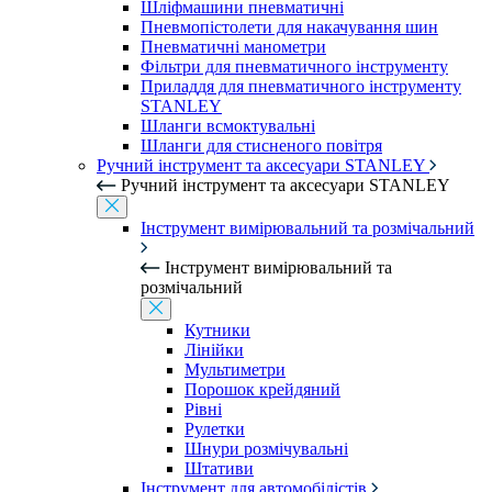
Шліфмашини пневматичні
Пневмопістолети для накачування шин
Пневматичні манометри
Фільтри для пневматичного інструменту
Приладдя для пневматичного інструменту
STANLEY
Шланги всмоктувальні
Шланги для стисненого повітря
Ручний інструмент та аксесуари STANLEY
Ручний інструмент та аксесуари STANLEY
Інструмент вимірювальний та розмічальний
Інструмент вимірювальний та
розмічальний
Кутники
Лінійки
Мультиметри
Порошок крейдяний
Рівні
Рулетки
Шнури розмічувальні
Штативи
Інструмент для автомобілістів