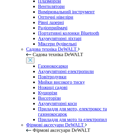
Плазморізи
Вентилятори
Вимірювальний інструмент
Оптичні нівеліри
Рівні лазерні
Радіоприймачі
Портативні колонки Bluetooth
Акумуляторні ліхтарі
Міксери будівельні
Садова техніка DeWALT
Садова техніка DeWALT
Газонокосарки
Акумуляторні електропили
Повітродувки
Мийки високого тиску
Ножиці садові
Кущорізи
Висоторізи
Акумуляторні коси
Приладдя для мото, електрокос та
газонокосарок
Приладдя для мото та електропил
Фірмові аксесуари DeWALT
Фірмові аксесуари DeWALT