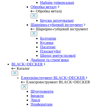
Набори універсальні
Обробка металу
Обробка металу
Бруски заточувальні
Шарнірно-губцевий інструмент
Шарнірно-губцевий інструмент
Болторізи
Кусачки
Пасатижі
Плоскогубці
Щипці зняття ізоляції
Драбини та стрем’янки
BLACK+DECKER
Каталог
Електроінструмент BLACK+DECKER
Електроінструмент BLACK+DECKER
Шуруповерти
Імпакти
Дрилі
Перфоратори