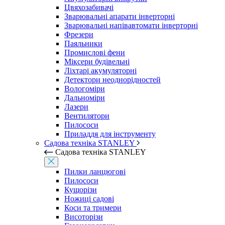
Цвяхозабивачі
Зварювальні апарати інверторні
Зварювальні напівавтомати інверторні
Фрезери
Паяльники
Промислові фени
Міксери будівельні
Ліхтарі акумуляторні
Детектори неоднорідностей
Вологоміри
Дальноміри
Лазери
Вентилятори
Пилососи
Приладдя для інструменту
Садова техніка STANLEY
Садова техніка STANLEY
Пилки ланцюгові
Пилососи
Кущорізи
Ножиці садові
Коси та тримери
Висоторізи