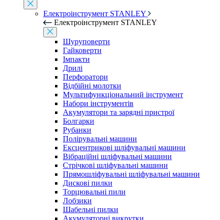
Електроінструмент STANLEY
Електроінструмент STANLEY
Шуруповерти
Гайковерти
Імпакти
Дрилі
Перфоратори
Відбійні молотки
Мультифункціональний інструмент
Набори інструментів
Акумулятори та зарядні пристрої
Болгарки
Рубанки
Полірувальні машини
Ексцентрикові шліфувальні машини
Вібраційні шліфувальні машини
Стрічкові шліфувальні машини
Прямошліфувальні шліфувальні машини
Дискові пилки
Торцювальні пили
Лобзики
Шабельні пилки
Акумуляторні викрутки