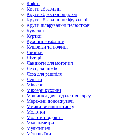
Кофти
Круги абразивні
Круги абразивні відрізні
Круги абразивні шліфувальні
Круги шліфувальні пелюсткові
Кувалди
Куртки
Кухонні комбайни
Кущорізи та ножиці
Лінійки
Ліхтарі
Ланцюги для мотопил
Леза для ножів
Леза для рашпіля
Лещата
Міксери
Міксери кухонні
Машинки для видалення ворсу
Мережеві подовжувачі
Мийки високого тиску
Молотки
Молотки відбійні
Мультиметри
Мультипечі
М’ясорубки