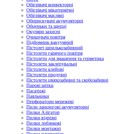
Обігрівачі конвекторні
Обігрівачі мікатермічні
Обігрівачі масляні
Обприскувачі акумуляторні
Обценьки та щипці
Окуляри захисні
Очищувачі повітря
Підйомник вакуумний
Пістолет шпилькозабивний
Пістолети гарячого повітря
Пістолети для змащення та герметика
Пістолети заклепувальні
Пістолети клейові
Пістолети продувні
Пістолети цвяхозабивні та скобозабивні
Парові щітки
Пасатижі
Паяльники
Перфоратори мережеві
Пили ланцюгові акумуляторні
Пилки Алігатор
Пилки відрізні
Пилки лобзикові
Пилки монтажні
Пилки плиткорізи