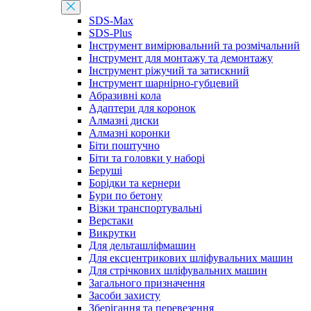
SDS-Max
SDS-Plus
Інструмент вимірювальний та розмічальний
Інструмент для монтажу та демонтажу
Інструмент ріжучий та затискний
Інструмент шарнірно-губцевий
Абразивні кола
Адаптери для коронок
Алмазні диски
Алмазні коронки
Біти поштучно
Біти та головки у наборі
Беруші
Борідки та кернери
Бури по бетону
Візки транспортувальні
Верстаки
Викрутки
Для дельташліфмашин
Для ексцентрикових шліфувальних машин
Для стрічкових шліфувальних машин
Загального призначення
Засоби захисту
Зберігання та перевезення