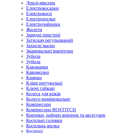
Дрилі-міксери
Електрокосарки
Електрокоси
Електропилки
Електрочайники
Жилети
Зарядні пристрої
Затискач регульований
Захисні маски
Зварювальні інвертори
Зубила
Зубила
Кавоварки
Кавомолки
Киянки
Кліщі нютувальні
Ключі гайкові
Колеса для візків
Колесо вимірювальне
Компресори
Компресори BOSTITCH
Коронки, набори коронок та аксесуари
Косильні головки
Косильна жилка
Косинці