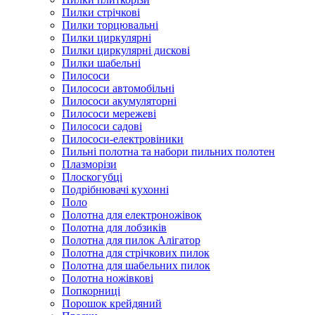
Пилки стрічкові
Пилки торцювальні
Пилки циркулярні
Пилки циркулярні дискові
Пилки шабельні
Пилососи
Пилососи автомобільні
Пилососи акумуляторні
Пилососи мережеві
Пилососи садові
Пилососи-електровіники
Пильні полотна та набори пильних полотен
Плазморізи
Плоскогубці
Подрібнювачі кухонні
Поло
Полотна для електроножівок
Полотна для лобзиків
Полотна для пилок Алігатор
Полотна для стрічкових пилок
Полотна для шабельних пилок
Полотна ножівкові
Попкорниці
Порошок крейдяний