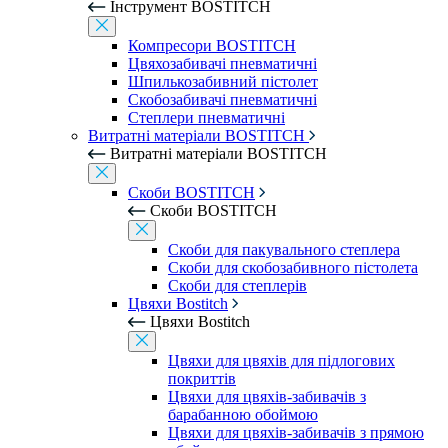
Інструмент BOSTITCH
Компресори BOSTITCH
Цвяхозабивачі пневматичні
Шпилькозабивний пістолет
Скобозабивачі пневматичні
Степлери пневматичні
Витратні матеріали BOSTITCH
Витратні матеріали BOSTITCH
Скоби BOSTITCH
Скоби BOSTITCH
Скоби для пакувального степлера
Скоби для скобозабивного пістолета
Скоби для степлерів
Цвяхи Bostitch
Цвяхи Bostitch
Цвяхи для цвяхів для підлогових
покриттів
Цвяхи для цвяхів-забивачів з
барабанною обоймою
Цвяхи для цвяхів-забивачів з прямою