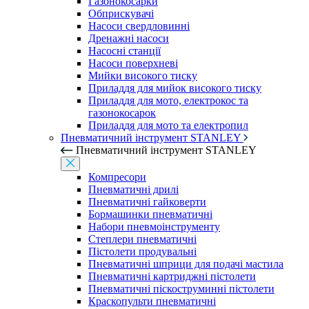
Газонокосарки
Обприскувачі
Насоси свердловинні
Дренажні насоси
Насосні станції
Насоси поверхневі
Мийки високого тиску
Приладдя для мийок високого тиску
Приладдя для мото, електрокос та
газонокосарок
Приладдя для мото та електропил
Пневматичний інструмент STANLEY
Пневматичний інструмент STANLEY
Компресори
Пневматичні дрилі
Пневматичні гайковерти
Бормашинки пневматичні
Набори пневмоінструменту
Степлери пневматичні
Пістолети продувальні
Пневматичні шприци для подачі мастила
Пневматичні картриджні пістолети
Пневматичні піскоструминні пістолети
Краскопульти пневматичні