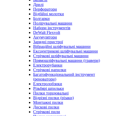
Дрилі
Перфоратори
Відбійні молотки
Болгарки
Полірувальні машини
Набори інструментів
DeWalt Flexvolt
Акумулятори
Зарядні пристрої
Вібраційні шліфувальні машини
Ексцентрикові шліфувальні машини
Стрічкові шліфувальні машини
Прямошліфувальні машини (гравери)
Електрорубанки
Стрічкові напилки
Багатофункціональний інструмент
(реноватори)
Електролобзики
Різьбярі шпильки
Пилки торцювальні
Відрізні пилки (різаки)
Монтажні пилки
Дискові пилки
Стрічкові пили