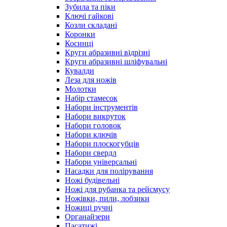
Зубила та піки
Ключі гайкові
Козли складані
Коронки
Косинці
Круги абразивні відрізні
Круги абразивні шліфувальні
Кувалди
Леза для ножів
Молотки
Набір стамесок
Набори інструментів
Набори викруток
Набори головок
Набори ключів
Набори плоскогубців
Набори свердл
Набори універсальні
Насадки для полірування
Ножі будівельні
Ножі для рубанка та рейсмусу
Ножівки, пили, лобзики
Ножиці ручні
Органайзери
Пасатижі