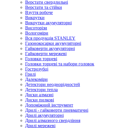
Верстати свердлильні
Верстати та стійки
Взуття робоче
Викрутки
Викрутки акумуляторні
Висоторізи
Вологоміри
Вся продукція STANLEY
Газонокосарки акумуляторні
Гайковерти акумуляторні
Гайковерти мережеві
Головки торцеві
Головки торцеві та набори головок
Гострозубці
Грилі
Далекоміри
Детектори неоднорідностей
Детектори тепла
Диски алмазні
Диски пилкові
Допоміжний інструмент
Дрилі - гайковерти пневматичні
Дрилі акумуляторні
Дрилі алмазного свердління
Дрилі мережеві