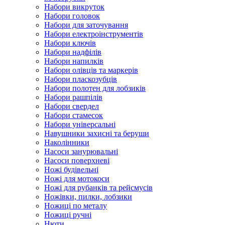
Набори викруток
Набори головок
Набори для заточування
Набори електроінструментів
Набори ключів
Набори надфілів
Набори напилків
Набори олівців та маркерів
Набори пласкозубців
Набори полотен для лобзиків
Набори рашпілів
Набори свердел
Набори стамесок
Набори універсальні
Навушники захисні та беруши
Наколінники
Насоси занурювальні
Насоси поверхневі
Ножі будівельні
Ножі для мотокоси
Ножі для рубанків та рейсмусів
Ножівки, пилки, лобзики
Ножиці по металу
Ножиці ручні
Нюти