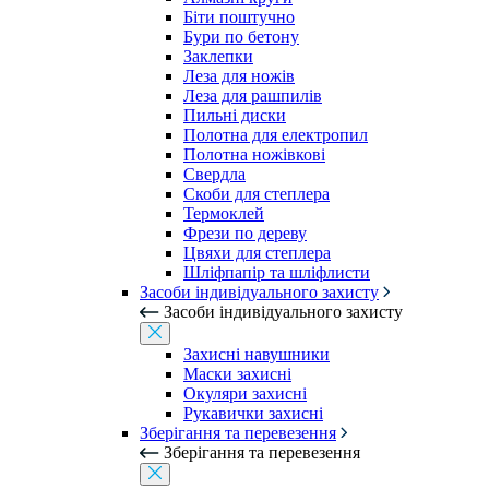
Біти поштучно
Бури по бетону
Заклепки
Леза для ножів
Леза для рашпилів
Пильні диски
Полотна для електропил
Полотна ножівкові
Свердла
Скоби для степлера
Термоклей
Фрези по дереву
Цвяхи для степлера
Шліфпапір та шліфлисти
Засоби індивідуального захисту
Засоби індивідуального захисту
Захисні навушники
Маски захисні
Окуляри захисні
Рукавички захисні
Зберігання та перевезення
Зберігання та перевезення