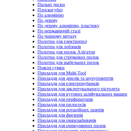
Пильні диски
Плоскогубці
По алюмінію
По дереву
По дереву, алюмінію, пластику
По нержавіючій сталі
По чорному металу
Полотна для електропил
Полотна для лобзиків
Полотна для пилок Алігатор
Полотна для стрічкових пилок
Полотна для шабельних пилок
Поясні сумки
Приладдя для Multi-Tool
Приладдя для дрилів та шуруповертів
Приладдя для електрорубанків
Приладдя для заклепувального пістолета
Приладдя для кутових шліфувальних машин
Приладдя для перфораторів
Приладдя для пилососів
Приладдя для ротаційних лазерів
Приладдя для фрезерів
Приладдя для цвяхозабивачів
Приладдя для циркулярних пилок
Приладдя пістолетів для герметика