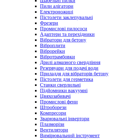
Шабельні пилки
Пили алігатори
Електроножиці
Пістолети заклепувальні
Фрезери
Промислові пилососи
Адаптери та перехідники
Вібратори для бетону
Віброплити
Віброрейки
Вібротрамбовки
Дрилі алмазного свердління
Резервуари для подачі води
Приладдя для вібраторів бетону
Пістолети для герметика
Станки сверлильні
Підйомники вакуумні
Цвяхозабивачі
Промислові фени
Штроборези
Компресори
Зварювальні інвертори
Плазморізи
Вентилятори
Вимірювальний інструмент