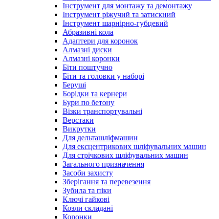
Інструмент для монтажу та демонтажу
Інструмент ріжучий та затискний
Інструмент шарнірно-губцевий
Абразивні кола
Адаптери для коронок
Алмазні диски
Алмазні коронки
Біти поштучно
Біти та головки у наборі
Беруші
Борідки та кернери
Бури по бетону
Візки транспортувальні
Верстаки
Викрутки
Для дельташліфмашин
Для ексцентрикових шліфувальних машин
Для стрічкових шліфувальних машин
Загального призначення
Засоби захисту
Зберігання та перевезення
Зубила та піки
Ключі гайкові
Козли складані
Коронки