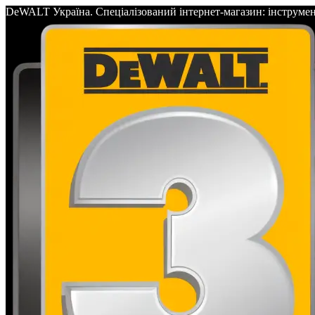
DeWALT Україна. Спеціалізований інтернет-магазин: інс