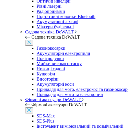
Оптичні нівеліри
Рівні лазерні
Радіоприймачі
Портативні колонки Bluetooth
Акумуляторні ліхтарі
Міксери будівельні
Садова техніка DeWALT
Садова техніка DeWALT
Газонокосарки
Акумуляторні електропили
Повітродувки
Мийки високого тиску
Ножиці садові
Кущорізи
Висоторізи
Акумуляторні коси
Приладдя для мото, електрокос та газонокосар
Приладдя для мото та електропил
Фірмові аксесуари DeWALT
Фірмові аксесуари DeWALT
SDS-Max
SDS-Plus
Інструмент вимірювальний та розмічальний