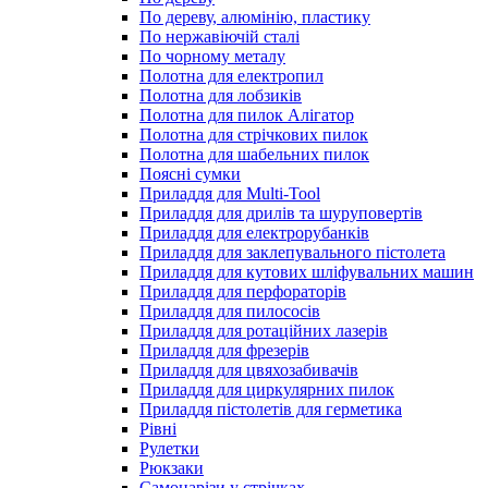
По дереву, алюмінію, пластику
По нержавіючій сталі
По чорному металу
Полотна для електропил
Полотна для лобзиків
Полотна для пилок Алігатор
Полотна для стрічкових пилок
Полотна для шабельних пилок
Поясні сумки
Приладдя для Multi-Tool
Приладдя для дрилів та шуруповертів
Приладдя для електрорубанків
Приладдя для заклепувального пістолета
Приладдя для кутових шліфувальних машин
Приладдя для перфораторів
Приладдя для пилососів
Приладдя для ротаційних лазерів
Приладдя для фрезерів
Приладдя для цвяхозабивачів
Приладдя для циркулярних пилок
Приладдя пістолетів для герметика
Рівні
Рулетки
Рюкзаки
Самонарізи у стрічках