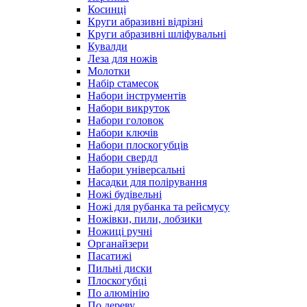
Косинці
Круги абразивні відрізні
Круги абразивні шліфувальні
Кувалди
Леза для ножів
Молотки
Набір стамесок
Набори інструментів
Набори викруток
Набори головок
Набори ключів
Набори плоскогубців
Набори свердл
Набори універсальні
Насадки для полірування
Ножі будівельні
Ножі для рубанка та рейсмусу
Ножівки, пили, лобзики
Ножиці ручні
Органайзери
Пасатижі
Пильні диски
Плоскогубці
По алюмінію
По дереву