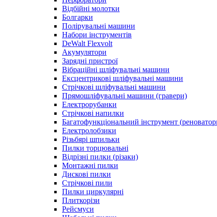
Відбійні молотки
Болгарки
Полірувальні машини
Набори інструментів
DeWalt Flexvolt
Акумулятори
Зарядні пристрої
Вібраційні шліфувальні машини
Ексцентрикові шліфувальні машини
Стрічкові шліфувальні машини
Прямошліфувальні машини (гравери)
Електрорубанки
Стрічкові напилки
Багатофункціональний інструмент (реноватор
Електролобзики
Різьбярі шпильки
Пилки торцювальні
Відрізні пилки (різаки)
Монтажні пилки
Дискові пилки
Стрічкові пили
Пилки циркулярні
Плиткорізи
Рейсмуси