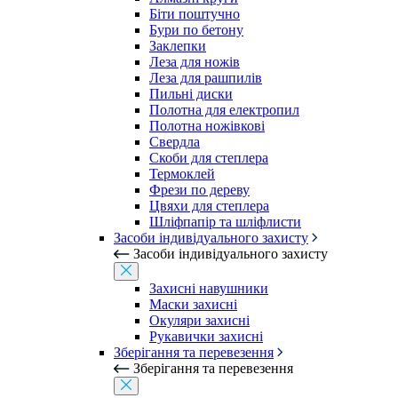
Біти поштучно
Бури по бетону
Заклепки
Леза для ножів
Леза для рашпилів
Пильні диски
Полотна для електропил
Полотна ножівкові
Свердла
Скоби для степлера
Термоклей
Фрези по дереву
Цвяхи для степлера
Шліфпапір та шліфлисти
Засоби індивідуального захисту
Засоби індивідуального захисту
Захисні навушники
Маски захисні
Окуляри захисні
Рукавички захисні
Зберігання та перевезення
Зберігання та перевезення