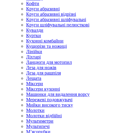
Кофти
Круги абразивні
Круги абразивні відрізні
Круги абразивні шліфувальні
Круги шліфувальні пелюсткові
Кувалди
Куртки
Кухонні комбайни
Кущорізи та ножиці
Лінійки
Ліхтарі
Ланцюги для мотопил
Леза для ножів
Леза для рашпіля
Лещата
Міксери
Міксери кухонні
Машинки для видалення ворсу
Мережеві подовжувачі
Мийки високого тиску
Молотки
Молотки відбійні
Мультиметри
Мультипечі
М’ясорубки