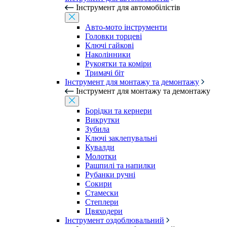
Інструмент для автомобілістів
Авто-мото інструменти
Головки торцеві
Ключі гайкові
Наколінники
Рукоятки та коміри
Тримачі біт
Інструмент для монтажу та демонтажу
Інструмент для монтажу та демонтажу
Борідки та кернери
Викрутки
Зубила
Ключі заклепувальні
Кувалди
Молотки
Рашпилі та напилки
Рубанки ручні
Сокири
Стамески
Степлери
Цвяходери
Інструмент оздоблювальний