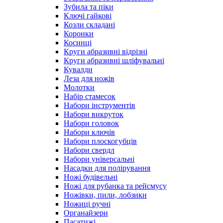
Зубила та піки
Ключі гайкові
Козли складані
Коронки
Косинці
Круги абразивні відрізні
Круги абразивні шліфувальні
Кувалди
Леза для ножів
Молотки
Набір стамесок
Набори інструментів
Набори викруток
Набори головок
Набори ключів
Набори плоскогубців
Набори свердл
Набори універсальні
Насадки для полірування
Ножі будівельні
Ножі для рубанка та рейсмусу
Ножівки, пили, лобзики
Ножиці ручні
Органайзери
Пасатижі