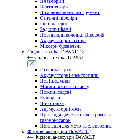
Плазморізи
Вентилятори
Вимірювальний інструмент
Оптичні нівеліри
Рівні лазерні
Радіоприймачі
Портативні колонки Bluetooth
Акумуляторні ліхтарі
Міксери будівельні
Садова техніка DeWALT
Садова техніка DeWALT
Газонокосарки
Акумуляторні електропили
Повітродувки
Мийки високого тиску
Ножиці садові
Кущорізи
Висоторізи
Акумуляторні коси
Приладдя для мото, електрокос та
газонокосарок
Приладдя для мото та електропил
Фірмові аксесуари DeWALT
Фірмові аксесуари DeWALT