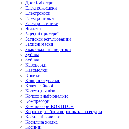
Дрилі-міксери
Електрокосарки
Електрокоси
Електропилки
Електрочайники
Жилети
Зарядні пристрої
Затискач регульований
Захисні маски
Зварювальні інвертори
Зубила
Зубила
Кавоварки
Кавомолки
Киянки
Кліщі нютувальні
Ключі гайкові
Колеса для візків
Колесо вимірювальне
Компресори
Компресори BOSTITCH
Коронки, набори коронок та аксесуари
Косильні головки
Косильна жилка
Косинці