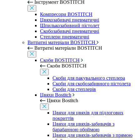
Інструмент BOSTITCH
Компресори BOSTITCH
Цвяхозабивачі пневматичні
Шпилькозабивний пістолет
Скобозабивачі пневматичні
Степлери пневматичні
Витратні матеріали BOSTITCH
Витратні матеріали BOSTITCH
Скоби BOSTITCH
Скоби BOSTITCH
Скоби для пакувального степлера
Скоби для скобозабивного пістолета
Скоби для степлерів
Цвяхи Bostitch
Цвяхи Bostitch
Цвяхи для цвяхів для підлогових
покриттів
Цвяхи для цвяхів-забивачів з
барабанною обоймою
Цвяхи для цвяхів-забивачів з прямою