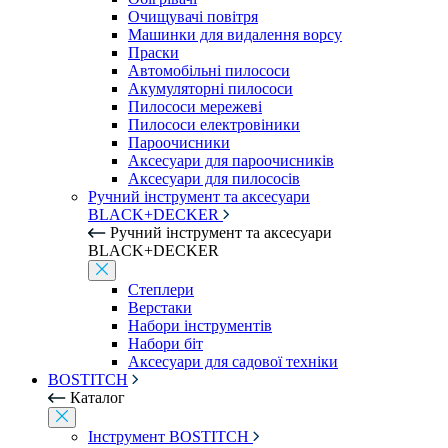
Очищувачі повітря
Машинки для видалення ворсу
Праски
Автомобільні пилососи
Акумуляторні пилососи
Пилососи мережеві
Пилососи електровіники
Пароочисники
Аксесуари для пароочисників
Аксесуари для пилососів
Ручний інструмент та аксесуари
BLACK+DECKER
Ручний інструмент та аксесуари
BLACK+DECKER
Степлери
Верстаки
Набори інструментів
Набори біт
Аксесуари для садової техніки
BOSTITCH
Каталог
Інструмент BOSTITCH