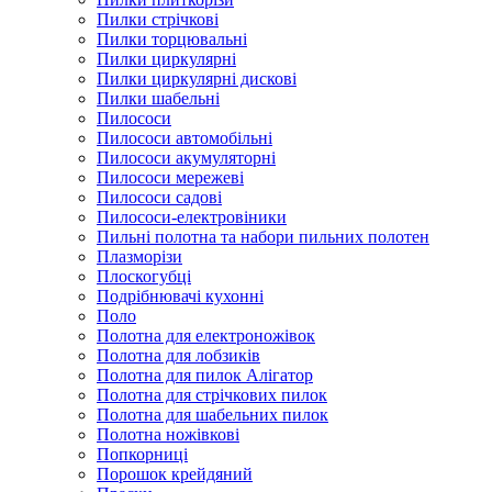
Пилки стрічкові
Пилки торцювальні
Пилки циркулярні
Пилки циркулярні дискові
Пилки шабельні
Пилососи
Пилососи автомобільні
Пилососи акумуляторні
Пилососи мережеві
Пилососи садові
Пилососи-електровіники
Пильні полотна та набори пильних полотен
Плазморізи
Плоскогубці
Подрібнювачі кухонні
Поло
Полотна для електроножівок
Полотна для лобзиків
Полотна для пилок Алігатор
Полотна для стрічкових пилок
Полотна для шабельних пилок
Полотна ножівкові
Попкорниці
Порошок крейдяний