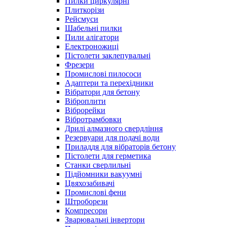
Пилки циркулярні
Плиткорізи
Рейсмуси
Шабельні пилки
Пили алігатори
Електроножиці
Пістолети заклепувальні
Фрезери
Промислові пилососи
Адаптери та перехідники
Вібратори для бетону
Віброплити
Віброрейки
Вібротрамбовки
Дрилі алмазного свердління
Резервуари для подачі води
Приладдя для вібраторів бетону
Пістолети для герметика
Станки сверлильні
Підйомники вакуумні
Цвяхозабивачі
Промислові фени
Штроборези
Компресори
Зварювальні інвертори