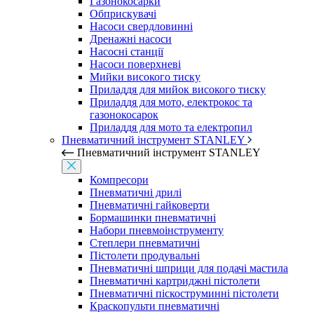
Газонокосарки
Обприскувачі
Насоси свердловинні
Дренажні насоси
Насосні станції
Насоси поверхневі
Мийки високого тиску
Приладдя для мийок високого тиску
Приладдя для мото, електрокос та
газонокосарок
Приладдя для мото та електропил
Пневматичний інструмент STANLEY
Пневматичний інструмент STANLEY
Компресори
Пневматичні дрилі
Пневматичні гайковерти
Бормашинки пневматичні
Набори пневмоінструменту
Степлери пневматичні
Пістолети продувальні
Пневматичні шприци для подачі мастила
Пневматичні картриджні пістолети
Пневматичні піскоструминні пістолети
Краскопульти пневматичні