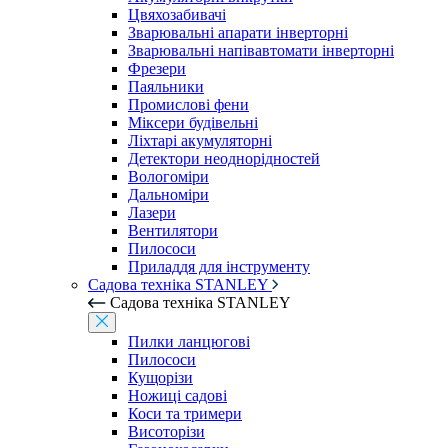
Цвяхозабивачі
Зварювальні апарати інверторні
Зварювальні напівавтомати інверторні
Фрезери
Паяльники
Промислові фени
Міксери будівельні
Ліхтарі акумуляторні
Детектори неоднорідностей
Вологоміри
Дальноміри
Лазери
Вентилятори
Пилососи
Приладдя для інструменту
Садова техніка STANLEY
Садова техніка STANLEY
Пилки ланцюгові
Пилососи
Кущорізи
Ножиці садові
Коси та тримери
Висоторізи