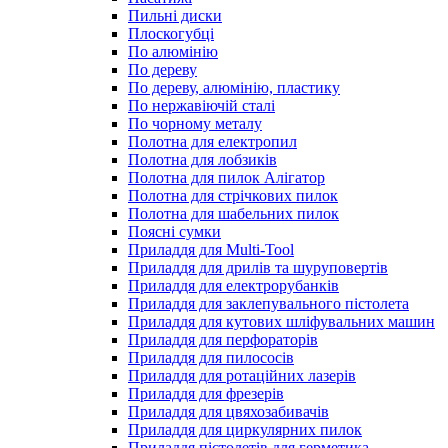
Пильні диски
Плоскогубці
По алюмінію
По дереву
По дереву, алюмінію, пластику
По нержавіючій сталі
По чорному металу
Полотна для електропил
Полотна для лобзиків
Полотна для пилок Алігатор
Полотна для стрічкових пилок
Полотна для шабельних пилок
Поясні сумки
Приладдя для Multi-Tool
Приладдя для дрилів та шуруповертів
Приладдя для електрорубанків
Приладдя для заклепувального пістолета
Приладдя для кутових шліфувальних машин
Приладдя для перфораторів
Приладдя для пилососів
Приладдя для ротаційних лазерів
Приладдя для фрезерів
Приладдя для цвяхозабивачів
Приладдя для циркулярних пилок
Приладдя пістолетів для герметика