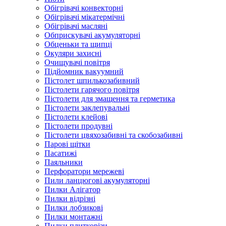
Обігрівачі конвекторні
Обігрівачі мікатермічні
Обігрівачі масляні
Обприскувачі акумуляторні
Обценьки та щипці
Окуляри захисні
Очищувачі повітря
Підйомник вакуумний
Пістолет шпилькозабивний
Пістолети гарячого повітря
Пістолети для змащення та герметика
Пістолети заклепувальні
Пістолети клейові
Пістолети продувні
Пістолети цвяхозабивні та скобозабивні
Парові щітки
Пасатижі
Паяльники
Перфоратори мережеві
Пили ланцюгові акумуляторні
Пилки Алігатор
Пилки відрізні
Пилки лобзикові
Пилки монтажні
Пилки плиткорізи