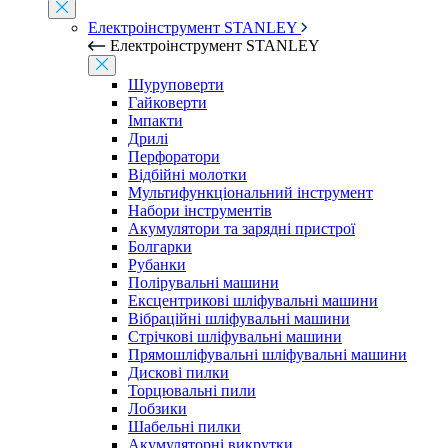
Електроінструмент STANLEY
Електроінструмент STANLEY
Шуруповерти
Гайковерти
Імпакти
Дрилі
Перфоратори
Відбійні молотки
Мультифункціональний інструмент
Набори інструментів
Акумулятори та зарядні пристрої
Болгарки
Рубанки
Полірувальні машини
Ексцентрикові шліфувальні машини
Вібраційні шліфувальні машини
Стрічкові шліфувальні машини
Прямошліфувальні шліфувальні машини
Дискові пилки
Торцювальні пили
Лобзики
Шабельні пилки
Акумуляторні викрутки