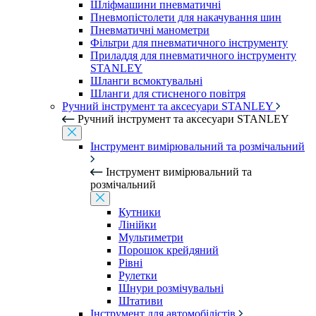
Шліфмашини пневматичні
Пневмопістолети для накачування шин
Пневматичні манометри
Фільтри для пневматичного інструменту
Приладдя для пневматичного інструменту
STANLEY
Шланги всмоктувальні
Шланги для стисненого повітря
Ручний інструмент та аксесуари STANLEY
Ручний інструмент та аксесуари STANLEY
Інструмент вимірювальний та розмічальний
Інструмент вимірювальний та
розмічальний
Кутники
Лінійки
Мультиметри
Порошок крейдяний
Рівні
Рулетки
Шнури розмічувальні
Штативи
Інструмент для автомобілістів