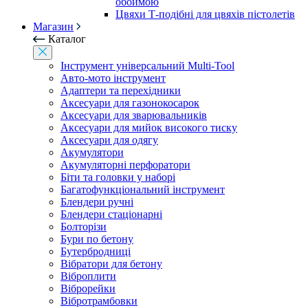
обоймою
Цвяхи Т-подібні для цвяхів пістолетів
Магазин
Каталог
Інструмент універсальний Multi-Tool
Авто-мото інструмент
Адаптери та перехідники
Аксесуари для газонокосарок
Аксесуари для зварювальників
Аксесуари для мийок високого тиску
Аксесуари для одягу
Акумулятори
Акумуляторні перфоратори
Біти та головки у наборі
Багатофункціональний інструмент
Блендери ручні
Блендери стаціонарні
Болторізи
Бури по бетону
Бутербродниці
Вібратори для бетону
Віброплити
Віброрейки
Вібротрамбовки