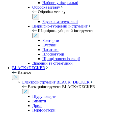
Набори універсальні
Обробка металу
Обробка металу
Бруски заточувальні
Шарнірно-губцевий інструмент
Шарнірно-губцевий інструмент
Болторізи
Кусачки
Пасатижі
Плоскогубці
Щипці зняття ізоляції
Драбини та стрем’янки
BLACK+DECKER
Каталог
Електроінструмент BLACK+DECKER
Електроінструмент BLACK+DECKER
Шуруповерти
Імпакти
Дрилі
Перфоратори