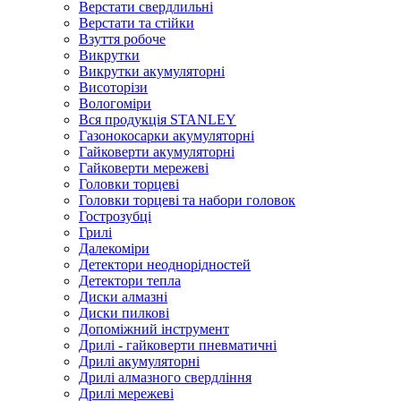
Верстати свердлильні
Верстати та стійки
Взуття робоче
Викрутки
Викрутки акумуляторні
Висоторізи
Вологоміри
Вся продукція STANLEY
Газонокосарки акумуляторні
Гайковерти акумуляторні
Гайковерти мережеві
Головки торцеві
Головки торцеві та набори головок
Гострозубці
Грилі
Далекоміри
Детектори неоднорідностей
Детектори тепла
Диски алмазні
Диски пилкові
Допоміжний інструмент
Дрилі - гайковерти пневматичні
Дрилі акумуляторні
Дрилі алмазного свердління
Дрилі мережеві