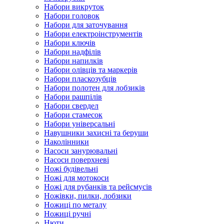
Набори викруток
Набори головок
Набори для заточування
Набори електроінструментів
Набори ключів
Набори надфілів
Набори напилків
Набори олівців та маркерів
Набори пласкозубців
Набори полотен для лобзиків
Набори рашпілів
Набори свердел
Набори стамесок
Набори універсальні
Навушники захисні та беруши
Наколінники
Насоси занурювальні
Насоси поверхневі
Ножі будівельні
Ножі для мотокоси
Ножі для рубанків та рейсмусів
Ножівки, пилки, лобзики
Ножиці по металу
Ножиці ручні
Нюти