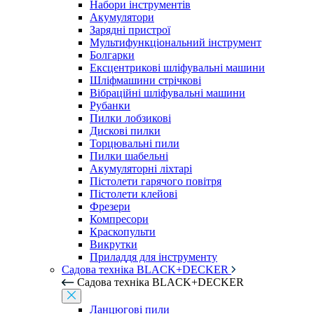
Набори інструментів
Акумулятори
Зарядні пристрої
Мультифункціональний інструмент
Болгарки
Ексцентрикові шліфувальні машини
Шліфмашини стрічкові
Вібраційні шліфувальні машини
Рубанки
Пилки лобзикові
Дискові пилки
Торцювальні пили
Пилки шабельні
Акумуляторні ліхтарі
Пістолети гарячого повітря
Пістолети клейові
Фрезери
Компресори
Краскопульти
Викрутки
Приладдя для інструменту
Садова техніка BLACK+DECKER
Садова техніка BLACK+DECKER
Ланцюгові пили