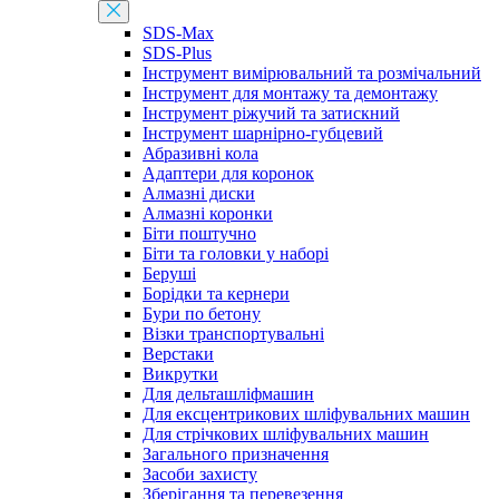
SDS-Max
SDS-Plus
Інструмент вимірювальний та розмічальний
Інструмент для монтажу та демонтажу
Інструмент ріжучий та затискний
Інструмент шарнірно-губцевий
Абразивні кола
Адаптери для коронок
Алмазні диски
Алмазні коронки
Біти поштучно
Біти та головки у наборі
Беруші
Борідки та кернери
Бури по бетону
Візки транспортувальні
Верстаки
Викрутки
Для дельташліфмашин
Для ексцентрикових шліфувальних машин
Для стрічкових шліфувальних машин
Загального призначення
Засоби захисту
Зберігання та перевезення