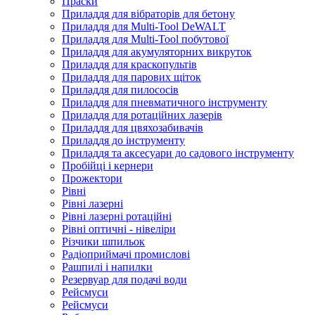
Праски
Приладдя для вібраторів для бетону
Приладдя для Multi-Tool DeWALT
Приладдя для Multi-Tool побутової
Приладдя для акумуляторних викруток
Приладдя для краскопультів
Приладдя для парових щіток
Приладдя для пилососів
Приладдя для пневматичного інструменту
Приладдя для ротаційних лазерів
Приладдя для цвяхозабивачів
Приладдя до інструменту
Приладдя та аксесуари до садового інструменту
Пробійці і кернери
Прожектори
Рівні
Рівні лазерні
Рівні лазерні ротаційні
Рівні оптичні - нівеліри
Різчики шпильок
Радіоприймачі промислові
Рашпилі і напилки
Резервуар для подачі води
Рейсмуси
Рейсмуси