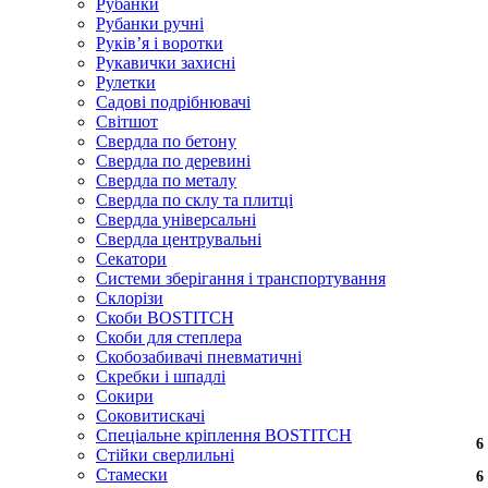
Рубанки
Рубанки ручні
Руківʼя і воротки
Рукавички захисні
Рулетки
Садові подрібнювачі
Світшот
Свердла по бетону
Свердла по деревині
Свердла по металу
Свердла по склу та плитці
Свердла універсальні
Свердла центрувальні
Секатори
Системи зберігання і транспортування
Склорізи
Скоби BOSTITCH
Скоби для степлера
Скобозабивачі пневматичні
Скребки і шпадлі
Сокири
Соковитискачі
Спеціальне кріплення BOSTITCH
6
6
6
6
6
6
6
6
Стійки сверлильні
Стамески
6
6
6
6
6
6
6
6