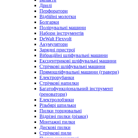
Дрилі
Перфоратори
Відбійні молотки
Болгарки
Полірувальні машини
Набори інструментів
DeWalt Flexvolt
Акумулятори
Зарядні пристрої
Вібраційні шліфувальні машини
Ексцентрикові шліфувальні машини
Стрічкові шліфувальні машини
Прямошліфувальні машини (гравери)
Електрорубанки
Стрічкові напилки
Багатофункціональний інструмент
(реноватори)
Електролобзики
Різьбярі шпильки
Пилки торцювальні
Відрізні пилки (різаки)
Монтажні пилки
Дискові пилки
Стрічкові пили