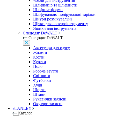
Чохли для інструментів
Шліфпапір та шліфлисти
Шліфплатформи
Шліфувально-полірувальні тарілки
Шнури розмічувальні
Щітки для електроінструменту
Ящики для інструментів
Спецодяг DeWALT
Спецодяг DeWALT
Аксесуари для одягу
Жилети
Кофти
Куртки
Поло
Робоче взуття
Світшоти
Футболки
Худи
Шорти
Штани
Рукавички захисні
Окуляри захисні
STANLEY
Каталог