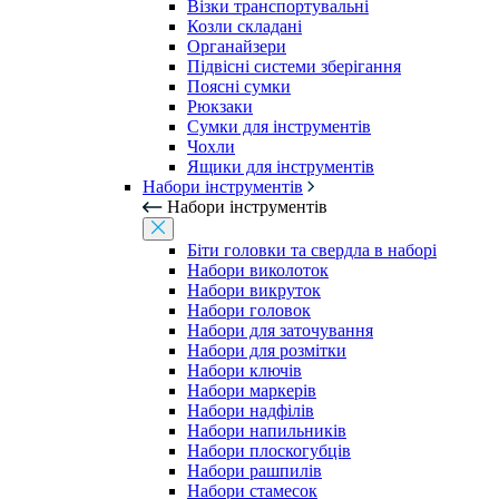
Візки транспортувальні
Козли складані
Органайзери
Підвісні системи зберігання
Поясні сумки
Рюкзаки
Сумки для інструментів
Чохли
Ящики для інструментів
Набори інструментів
Набори інструментів
Біти головки та свердла в наборі
Набори виколоток
Набори викруток
Набори головок
Набори для заточування
Набори для розмітки
Набори ключів
Набори маркерів
Набори надфілів
Набори напильників
Набори плоскогубців
Набори рашпилів
Набори стамесок