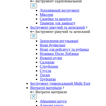
Інструмент оздоблювальний
Допоміжний інструмент
Міксери
Скребки та шпателі
Тримери для ламінату
Інструмент ріжучий та затискний
Інструмент ріжучий та затискний
Захоплення регульовані
Ножі будівельні
Ножі для рейсмусу та рубанка
Ножівки Пили Лобзики
Ножиці ручні
Склорізи
Струбцини
Стусла
Тиски
Труборізи
Інструмент універсальний Multi-Tool
Витратні матеріали
Витратні матеріали
Абразивні круги
Алмазні круги