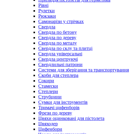
Рівні
Рулетки
Рюкзаки
Самонарізи у стрічках
Свердла
Свердла по бетону
Свердла по дереву
Свердла по металу
Свердла по склу та плитці
Свердла універсальні
Свердла центруючі
Свердлильні патрони
Системи для зберігання та транспортування
Скоби для степлера
Сокири
Стамески
Степлери
Струбцини
Сумки для інструментів
Тримачі цифенборів
Фрези по дереву
Цвяхи оцинковані для пістолета
Цвяходер
Цифенбори