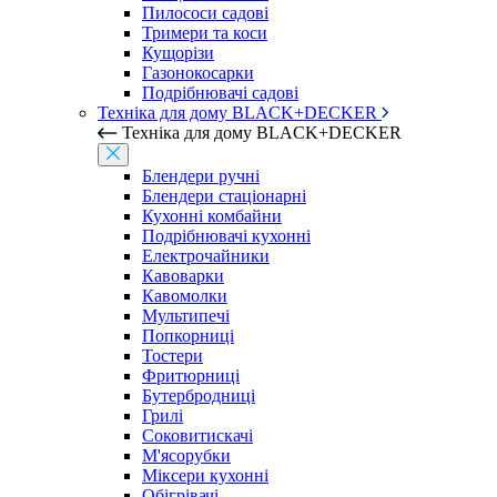
Пилососи садові
Тримери та коси
Кущорізи
Газонокосарки
Подрібнювачі садові
Техніка для дому BLACK+DECKER
Техніка для дому BLACK+DECKER
Блендери ручні
Блендери стаціонарні
Кухонні комбайни
Подрібнювачі кухонні
Електрочайники
Кавоварки
Кавомолки
Мультипечі
Попкорниці
Тостери
Фритюрниці
Бутербродниці
Грилі
Соковитискачі
М'ясорубки
Міксери кухонні
Обігрівачі