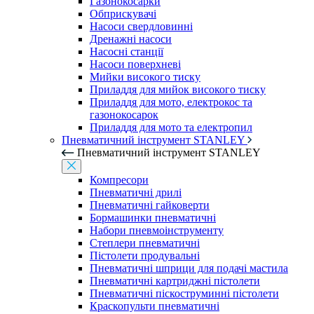
Газонокосарки
Обприскувачі
Насоси свердловинні
Дренажні насоси
Насосні станції
Насоси поверхневі
Мийки високого тиску
Приладдя для мийок високого тиску
Приладдя для мото, електрокос та
газонокосарок
Приладдя для мото та електропил
Пневматичний інструмент STANLEY
Пневматичний інструмент STANLEY
Компресори
Пневматичні дрилі
Пневматичні гайковерти
Бормашинки пневматичні
Набори пневмоінструменту
Степлери пневматичні
Пістолети продувальні
Пневматичні шприци для подачі мастила
Пневматичні картриджні пістолети
Пневматичні піскоструминні пістолети
Краскопульти пневматичні