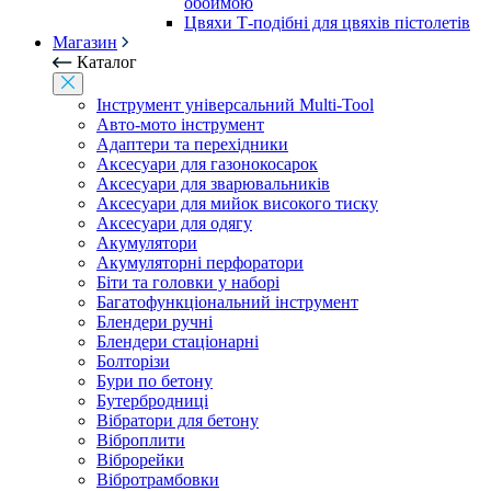
обоймою
Цвяхи Т-подібні для цвяхів пістолетів
Магазин
Каталог
Інструмент універсальний Multi-Tool
Авто-мото інструмент
Адаптери та перехідники
Аксесуари для газонокосарок
Аксесуари для зварювальників
Аксесуари для мийок високого тиску
Аксесуари для одягу
Акумулятори
Акумуляторні перфоратори
Біти та головки у наборі
Багатофункціональний інструмент
Блендери ручні
Блендери стаціонарні
Болторізи
Бури по бетону
Бутербродниці
Вібратори для бетону
Віброплити
Віброрейки
Вібротрамбовки