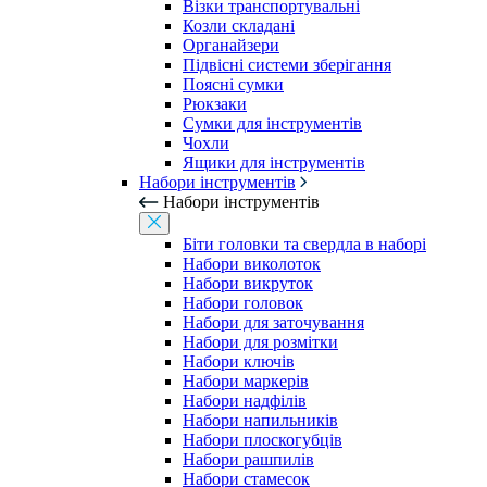
Візки транспортувальні
Козли складані
Органайзери
Підвісні системи зберігання
Поясні сумки
Рюкзаки
Сумки для інструментів
Чохли
Ящики для інструментів
Набори інструментів
Набори інструментів
Біти головки та свердла в наборі
Набори виколоток
Набори викруток
Набори головок
Набори для заточування
Набори для розмітки
Набори ключів
Набори маркерів
Набори надфілів
Набори напильників
Набори плоскогубців
Набори рашпилів
Набори стамесок