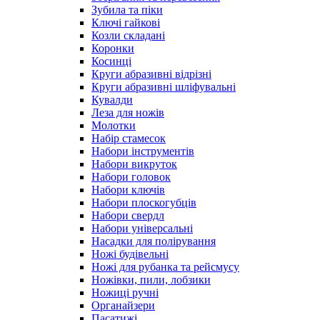
Зубила та піки
Ключі гайкові
Козли складані
Коронки
Косинці
Круги абразивні відрізні
Круги абразивні шліфувальні
Кувалди
Леза для ножів
Молотки
Набір стамесок
Набори інструментів
Набори викруток
Набори головок
Набори ключів
Набори плоскогубців
Набори свердл
Набори універсальні
Насадки для полірування
Ножі будівельні
Ножі для рубанка та рейсмусу
Ножівки, пили, лобзики
Ножиці ручні
Органайзери
Пасатижі