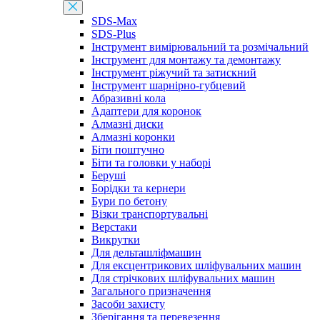
SDS-Max
SDS-Plus
Інструмент вимірювальний та розмічальний
Інструмент для монтажу та демонтажу
Інструмент ріжучий та затискний
Інструмент шарнірно-губцевий
Абразивні кола
Адаптери для коронок
Алмазні диски
Алмазні коронки
Біти поштучно
Біти та головки у наборі
Беруші
Борідки та кернери
Бури по бетону
Візки транспортувальні
Верстаки
Викрутки
Для дельташліфмашин
Для ексцентрикових шліфувальних машин
Для стрічкових шліфувальних машин
Загального призначення
Засоби захисту
Зберігання та перевезення