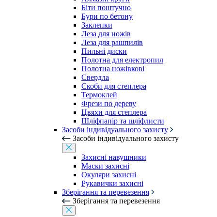
Біти поштучно
Бури по бетону
Заклепки
Леза для ножів
Леза для рашпилів
Пильні диски
Полотна для електропил
Полотна ножівкові
Свердла
Скоби для степлера
Термоклей
Фрези по дереву
Цвяхи для степлера
Шліфпапір та шліфлисти
Засоби індивідуального захисту
Засоби індивідуального захисту
Захисні навушники
Маски захисні
Окуляри захисні
Рукавички захисні
Зберігання та перевезення
Зберігання та перевезення