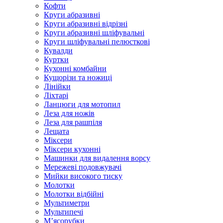
Кофти
Круги абразивні
Круги абразивні відрізні
Круги абразивні шліфувальні
Круги шліфувальні пелюсткові
Кувалди
Куртки
Кухонні комбайни
Кущорізи та ножиці
Лінійки
Ліхтарі
Ланцюги для мотопил
Леза для ножів
Леза для рашпіля
Лещата
Міксери
Міксери кухонні
Машинки для видалення ворсу
Мережеві подовжувачі
Мийки високого тиску
Молотки
Молотки відбійні
Мультиметри
Мультипечі
М’ясорубки