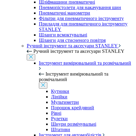
Шліфмашини пневматичні
Пневмопістолети для накачування шин
Пневматичні манометри
Фільтри для пневматичного інструменту
Приладдя для пневматичного інструменту
STANLEY
Шланги всмоктувальні
Шланги для стисненого повітря
Ручний інструмент та аксесуари STANLEY
Ручний інструмент та аксесуари STANLEY
Інструмент вимірювальний та розмічальний
Інструмент вимірювальний та
розмічальний
Кутники
Лінійки
Мультиметри
Порошок крейдяний
Рівні
Рулетки
Шнури розмічувальні
Штативи
Інструмент для автомобілістів