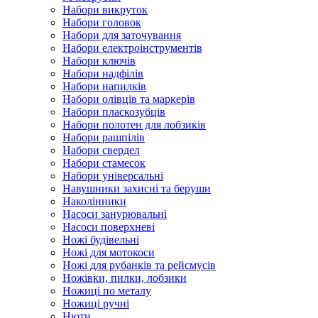
Набори викруток
Набори головок
Набори для заточування
Набори електроінструментів
Набори ключів
Набори надфілів
Набори напилків
Набори олівців та маркерів
Набори пласкозубців
Набори полотен для лобзиків
Набори рашпілів
Набори свердел
Набори стамесок
Набори універсальні
Навушники захисні та беруши
Наколінники
Насоси занурювальні
Насоси поверхневі
Ножі будівельні
Ножі для мотокоси
Ножі для рубанків та рейсмусів
Ножівки, пилки, лобзики
Ножиці по металу
Ножиці ручні
Нюти