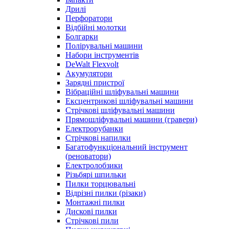
Дрилі
Перфоратори
Відбійні молотки
Болгарки
Полірувальні машини
Набори інструментів
DeWalt Flexvolt
Акумулятори
Зарядні пристрої
Вібраційні шліфувальні машини
Ексцентрикові шліфувальні машини
Стрічкові шліфувальні машини
Прямошліфувальні машини (гравери)
Електрорубанки
Стрічкові напилки
Багатофункціональний інструмент
(реноватори)
Електролобзики
Різьбярі шпильки
Пилки торцювальні
Відрізні пилки (різаки)
Монтажні пилки
Дискові пилки
Стрічкові пили