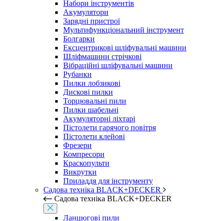
Набори інструментів
Акумулятори
Зарядні пристрої
Мультифункціональний інструмент
Болгарки
Ексцентрикові шліфувальні машини
Шліфмашини стрічкові
Вібраційні шліфувальні машини
Рубанки
Пилки лобзикові
Дискові пилки
Торцювальні пили
Пилки шабельні
Акумуляторні ліхтарі
Пістолети гарячого повітря
Пістолети клейові
Фрезери
Компресори
Краскопульти
Викрутки
Приладдя для інструменту
Садова техніка BLACK+DECKER
Садова техніка BLACK+DECKER
Ланцюгові пили