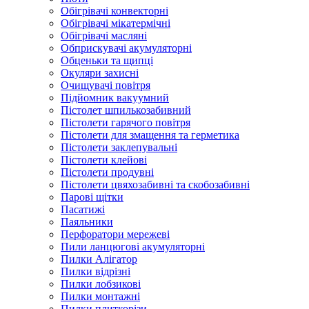
Обігрівачі конвекторні
Обігрівачі мікатермічні
Обігрівачі масляні
Обприскувачі акумуляторні
Обценьки та щипці
Окуляри захисні
Очищувачі повітря
Підйомник вакуумний
Пістолет шпилькозабивний
Пістолети гарячого повітря
Пістолети для змащення та герметика
Пістолети заклепувальні
Пістолети клейові
Пістолети продувні
Пістолети цвяхозабивні та скобозабивні
Парові щітки
Пасатижі
Паяльники
Перфоратори мережеві
Пили ланцюгові акумуляторні
Пилки Алігатор
Пилки відрізні
Пилки лобзикові
Пилки монтажні
Пилки плиткорізи