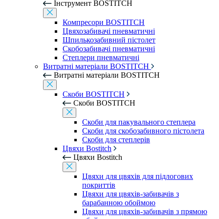
Інструмент BOSTITCH
Компресори BOSTITCH
Цвяхозабивачі пневматичні
Шпилькозабивний пістолет
Скобозабивачі пневматичні
Степлери пневматичні
Витратні матеріали BOSTITCH
Витратні матеріали BOSTITCH
Скоби BOSTITCH
Скоби BOSTITCH
Скоби для пакувального степлера
Скоби для скобозабивного пістолета
Скоби для степлерів
Цвяхи Bostitch
Цвяхи Bostitch
Цвяхи для цвяхів для підлогових
покриттів
Цвяхи для цвяхів-забивачів з
барабанною обоймою
Цвяхи для цвяхів-забивачів з прямою