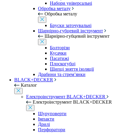
Набори універсальні
Обробка металу
Обробка металу
Бруски заточувальні
Шарнірно-губцевий інструмент
Шарнірно-губцевий інструмент
Болторізи
Кусачки
Пасатижі
Плоскогубці
Щипці зняття ізоляції
Драбини та стрем’янки
BLACK+DECKER
Каталог
Електроінструмент BLACK+DECKER
Електроінструмент BLACK+DECKER
Шуруповерти
Імпакти
Дрилі
Перфоратори