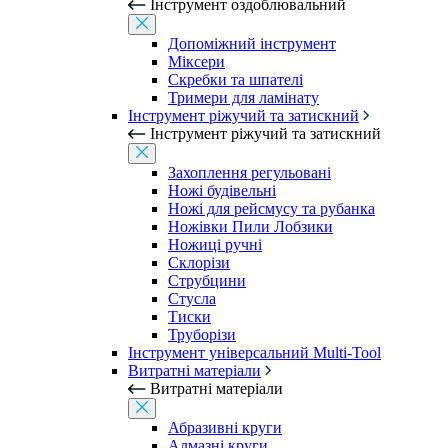
Інструмент оздоблювальний
Допоміжний інструмент
Міксери
Скребки та шпателі
Тримери для ламінату
Інструмент ріжучий та затискний
Інструмент ріжучий та затискний
Захоплення регульовані
Ножі будівельні
Ножі для рейсмусу та рубанка
Ножівки Пили Лобзики
Ножиці ручні
Склорізи
Струбцини
Стусла
Тиски
Труборізи
Інструмент універсальний Multi-Tool
Витратні матеріали
Витратні матеріали
Абразивні круги
Алмазні круги