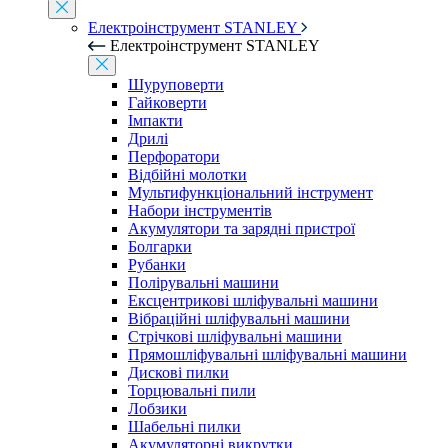
Електроінструмент STANLEY
Електроінструмент STANLEY
Шуруповерти
Гайковерти
Імпакти
Дрилі
Перфоратори
Відбійні молотки
Мультифункціональний інструмент
Набори інструментів
Акумулятори та зарядні пристрої
Болгарки
Рубанки
Полірувальні машини
Ексцентрикові шліфувальні машини
Вібраційні шліфувальні машини
Стрічкові шліфувальні машини
Прямошліфувальні шліфувальні машини
Дискові пилки
Торцювальні пили
Лобзики
Шабельні пилки
Акумуляторні викрутки