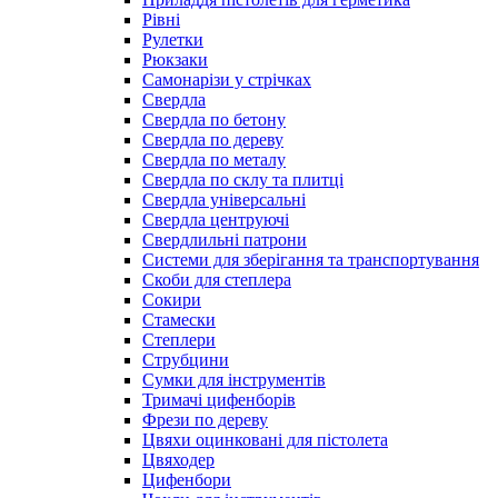
Рівні
Рулетки
Рюкзаки
Самонарізи у стрічках
Свердла
Свердла по бетону
Свердла по дереву
Свердла по металу
Свердла по склу та плитці
Свердла універсальні
Свердла центруючі
Свердлильні патрони
Системи для зберігання та транспортування
Скоби для степлера
Сокири
Стамески
Степлери
Струбцини
Сумки для інструментів
Тримачі цифенборів
Фрези по дереву
Цвяхи оцинковані для пістолета
Цвяходер
Цифенбори