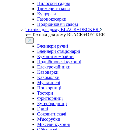
Пилососи садові
Тримери та коси
Кущорізи
Газонокосарки
Подрібнювачі садові
Техніка для дому BLACK+DECKER
Техніка для дому BLACK+DECKER
Блендери ручні
Блендери стаціонарні
Кухонні комбайни
Подрібнювачі кухонні
Електрочайники
Кавоварки
Кавомолки
Мультипечі
Попкорниці
Тостери
Фритюрниці
Бутербродниці
Грилі
Соковитискачі
М'ясорубки
Міксери кухонні
Обігрівачі