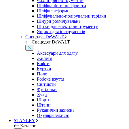
Чохли для інструментів
Шліфпапір та шліфлисти
Шліфплатформи
Шліфувально-полірувальні тарілки
Шнури розмічувальні
Щітки для електроінструменту
Ящики для інструментів
Спецодяг DeWALT
Спецодяг DeWALT
Аксесуари для одягу
Жилети
Кофти
Куртки
Поло
Робоче взуття
Світшоти
Футболки
Худи
Шорти
Штани
Рукавички захисні
Окуляри захисні
STANLEY
Каталог