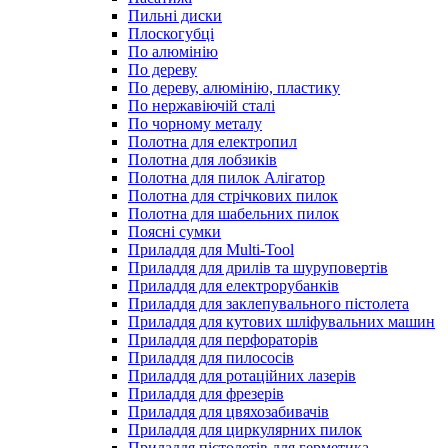
Пильні диски
Плоскогубці
По алюмінію
По дереву
По дереву, алюмінію, пластику
По нержавіючій сталі
По чорному металу
Полотна для електропил
Полотна для лобзиків
Полотна для пилок Алігатор
Полотна для стрічкових пилок
Полотна для шабельних пилок
Поясні сумки
Приладдя для Multi-Tool
Приладдя для дрилів та шуруповертів
Приладдя для електрорубанків
Приладдя для заклепувального пістолета
Приладдя для кутових шліфувальних машин
Приладдя для перфораторів
Приладдя для пилососів
Приладдя для ротаційних лазерів
Приладдя для фрезерів
Приладдя для цвяхозабивачів
Приладдя для циркулярних пилок
Приладдя пістолетів для герметика