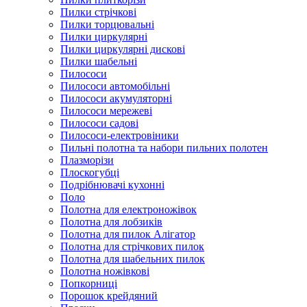
Пилки стрічкові
Пилки торцювальні
Пилки циркулярні
Пилки циркулярні дискові
Пилки шабельні
Пилососи
Пилососи автомобільні
Пилососи акумуляторні
Пилососи мережеві
Пилососи садові
Пилососи-електровіники
Пильні полотна та набори пильних полотен
Плазморізи
Плоскогубці
Подрібнювачі кухонні
Поло
Полотна для електроножівок
Полотна для лобзиків
Полотна для пилок Алігатор
Полотна для стрічкових пилок
Полотна для шабельних пилок
Полотна ножівкові
Попкорниці
Порошок крейдяний