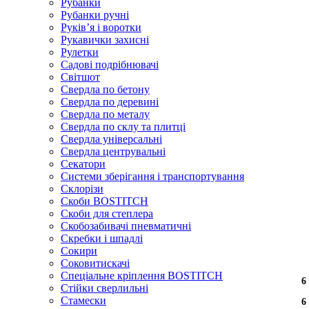
Рубанки
Рубанки ручні
Руківʼя і воротки
Рукавички захисні
Рулетки
Садові подрібнювачі
Світшот
Свердла по бетону
Свердла по деревині
Свердла по металу
Свердла по склу та плитці
Свердла універсальні
Свердла центрувальні
Секатори
Системи зберігання і транспортування
Склорізи
Скоби BOSTITCH
Скоби для степлера
Скобозабивачі пневматичні
Скребки і шпадлі
Сокири
Соковитискачі
Спеціальне кріплення BOSTITCH
6
6
6
6
6
6
6
6
6
6
Стійки сверлильні
Стамески
6
6
6
6
6
6
6
6
6
6