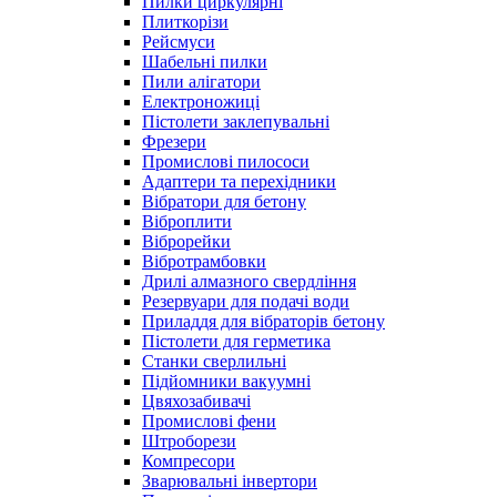
Пилки циркулярні
Плиткорізи
Рейсмуси
Шабельні пилки
Пили алігатори
Електроножиці
Пістолети заклепувальні
Фрезери
Промислові пилососи
Адаптери та перехідники
Вібратори для бетону
Віброплити
Віброрейки
Вібротрамбовки
Дрилі алмазного свердління
Резервуари для подачі води
Приладдя для вібраторів бетону
Пістолети для герметика
Станки сверлильні
Підйомники вакуумні
Цвяхозабивачі
Промислові фени
Штроборези
Компресори
Зварювальні інвертори