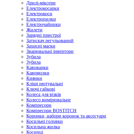
Дрилі-міксери
Електрокосарки
Електрокоси
Електропилки
Електрочайники
Жилети
Зарядні пристрої
Затискач регульований
Захисні маски
Зварювальні інвертори
Зубила
Зубила
Кавоварки
Кавомолки
Киянки
Кліщі нютувальні
Ключі гайкові
Колеса для візків
Колесо вимірювальне
Компресори
Компресори BOSTITCH
Коронки, набори коронок та аксесуари
Косильні головки
Косильна жилка
Косинці