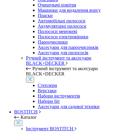
Очищувачі повітря
Машинки для видалення ворсу
Праски
Автомобільні пилососи
Акумуляторні пилососи
Пилососи мережеві
Пилососи електровіники
Пароочисники
Аксесуари для пароочисників
Аксесуари для пилососів
Ручний інструмент та аксесуари
BLACK+DECKER
Ручний інструмент та аксесуари
BLACK+DECKER
Степлери
Верстаки
Набори інструментів
Набори біт
Аксесуари для садової техніки
BOSTITCH
Каталог
Інструмент BOSTITCH