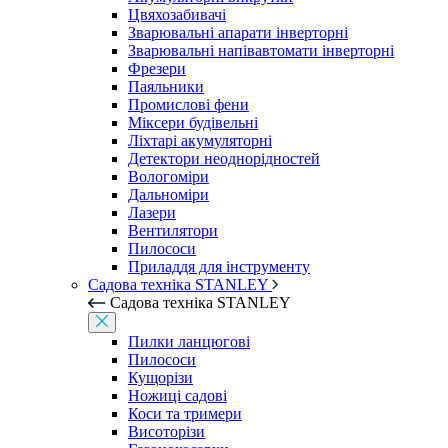
Цвяхозабивачі
Зварювальні апарати інверторні
Зварювальні напівавтомати інверторні
Фрезери
Паяльники
Промислові фени
Міксери будівельні
Ліхтарі акумуляторні
Детектори неоднорідностей
Вологоміри
Дальноміри
Лазери
Вентилятори
Пилососи
Приладдя для інструменту
Садова техніка STANLEY
Садова техніка STANLEY
Пилки ланцюгові
Пилососи
Кущорізи
Ножиці садові
Коси та тримери
Висоторізи