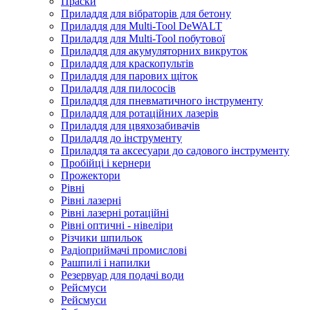
Праски
Приладдя для вібраторів для бетону
Приладдя для Multi-Tool DeWALT
Приладдя для Multi-Tool побутової
Приладдя для акумуляторних викруток
Приладдя для краскопультів
Приладдя для парових щіток
Приладдя для пилососів
Приладдя для пневматичного інструменту
Приладдя для ротаційних лазерів
Приладдя для цвяхозабивачів
Приладдя до інструменту
Приладдя та аксесуари до садового інструменту
Пробійці і кернери
Прожектори
Рівні
Рівні лазерні
Рівні лазерні ротаційні
Рівні оптичні - нівеліри
Різчики шпильок
Радіоприймачі промислові
Рашпилі і напилки
Резервуар для подачі води
Рейсмуси
Рейсмуси