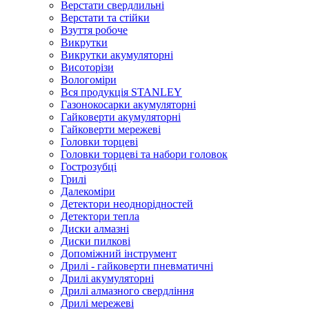
Верстати свердлильні
Верстати та стійки
Взуття робоче
Викрутки
Викрутки акумуляторні
Висоторізи
Вологоміри
Вся продукція STANLEY
Газонокосарки акумуляторні
Гайковерти акумуляторні
Гайковерти мережеві
Головки торцеві
Головки торцеві та набори головок
Гострозубці
Грилі
Далекоміри
Детектори неоднорідностей
Детектори тепла
Диски алмазні
Диски пилкові
Допоміжний інструмент
Дрилі - гайковерти пневматичні
Дрилі акумуляторні
Дрилі алмазного свердління
Дрилі мережеві