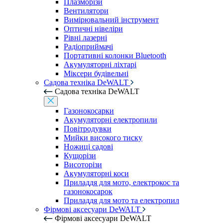
Плазморізи
Вентилятори
Вимірювальний інструмент
Оптичні нівеліри
Рівні лазерні
Радіоприймачі
Портативні колонки Bluetooth
Акумуляторні ліхтарі
Міксери будівельні
Садова техніка DeWALT
Садова техніка DeWALT
Газонокосарки
Акумуляторні електропили
Повітродувки
Мийки високого тиску
Ножиці садові
Кущорізи
Висоторізи
Акумуляторні коси
Приладдя для мото, електрокос та
газонокосарок
Приладдя для мото та електропил
Фірмові аксесуари DeWALT
Фірмові аксесуари DeWALT