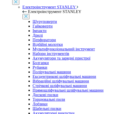
Електроінструмент STANLEY
Електроінструмент STANLEY
Шуруповерти
Гайковерти
Імпакти
Дрилі
Перфоратори
Відбійні молотки
Мультифункціональний інструмент
Набори інструментів
Акумулятори та зарядні пристрої
Болгарки
Рубанки
Полірувальні машини
Ексцентрикові шліфувальні машини
Вібраційні шліфувальні машини
Стрічкові шліфувальні машини
Прямошліфувальні шліфувальні машини
Дискові пилки
Торцювальні пили
Лобзики
Шабельні пилки
Акумуляторні викрутки