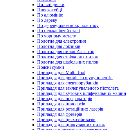
Пильні диски
Плоскогубці
По алюмінію
По дереву
По дереву, алюмінію, пластику
По нержавіючій сталі
По чорному металу
Полотна для електропил
Полотна для лобзиків
Полотна для пилок Алігатор
Полотна для стрічкових пилок
Полотна для шабельних пилок
Поясні сумки
Приладдя для Multi-Tool
Приладдя для дрилів та шуруповертів
Приладдя для електрорубанків
Приладдя для заклепувального пістолета
Приладдя для кутових шліфувальних машин
Приладдя для перфораторів
Приладдя для пилососів
Приладдя для ротаційних лазерів
Приладдя для фрезерів
Приладдя для цвяхозабивачів
Приладдя для циркулярних пилок
Приладдя пістолетів для герметика