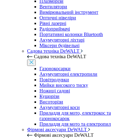
Плазморізи
Вентилятори
Вимірювальний інструмент
Оптичні нівеліри
Рівні лазерні
Радіоприймачі
Портативні колонки Bluetooth
Акумуляторні ліхтарі
Міксери будівельні
Садова техніка DeWALT
Садова техніка DeWALT
Газонокосарки
Акумуляторні електропили
Повітродувки
Мийки високого тиску
Ножиці садові
Кущорізи
Висоторізи
Акумуляторні коси
Приладдя для мото, електрокос та
газонокосарок
Приладдя для мото та електропил
Фірмові аксесуари DeWALT
Фірмові аксесуари DeWALT