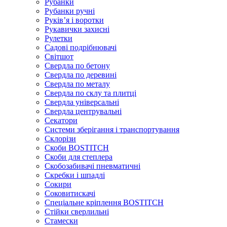
Рубанки
Рубанки ручні
Руківʼя і воротки
Рукавички захисні
Рулетки
Садові подрібнювачі
Світшот
Свердла по бетону
Свердла по деревині
Свердла по металу
Свердла по склу та плитці
Свердла універсальні
Свердла центрувальні
Секатори
Системи зберігання і транспортування
Склорізи
Скоби BOSTITCH
Скоби для степлера
Скобозабивачі пневматичні
Скребки і шпадлі
Сокири
Соковитискачі
Спеціальне кріплення BOSTITCH
Стійки сверлильні
Стамески