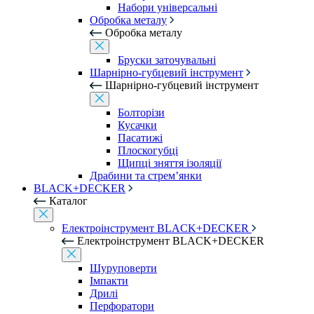
Набори універсальні
Обробка металу
Обробка металу
Бруски заточувальні
Шарнірно-губцевий інструмент
Шарнірно-губцевий інструмент
Болторізи
Кусачки
Пасатижі
Плоскогубці
Щипці зняття ізоляції
Драбини та стрем’янки
BLACK+DECKER
Каталог
Електроінструмент BLACK+DECKER
Електроінструмент BLACK+DECKER
Шуруповерти
Імпакти
Дрилі
Перфоратори