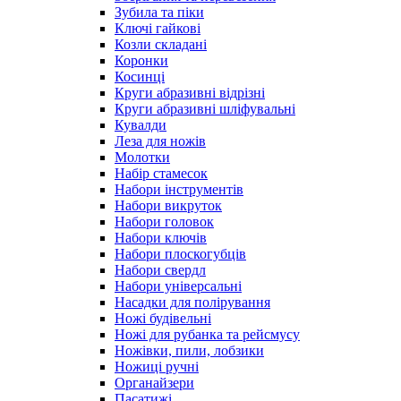
Зубила та піки
Ключі гайкові
Козли складані
Коронки
Косинці
Круги абразивні відрізні
Круги абразивні шліфувальні
Кувалди
Леза для ножів
Молотки
Набір стамесок
Набори інструментів
Набори викруток
Набори головок
Набори ключів
Набори плоскогубців
Набори свердл
Набори універсальні
Насадки для полірування
Ножі будівельні
Ножі для рубанка та рейсмусу
Ножівки, пили, лобзики
Ножиці ручні
Органайзери
Пасатижі