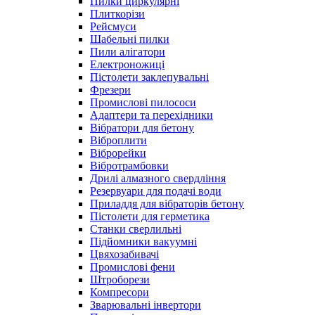
Пилки циркулярні
Плиткорізи
Рейсмуси
Шабельні пилки
Пили алігатори
Електроножиці
Пістолети заклепувальні
Фрезери
Промислові пилососи
Адаптери та перехідники
Вібратори для бетону
Віброплити
Віброрейки
Вібротрамбовки
Дрилі алмазного свердління
Резервуари для подачі води
Приладдя для вібраторів бетону
Пістолети для герметика
Станки сверлильні
Підйомники вакуумні
Цвяхозабивачі
Промислові фени
Штроборези
Компресори
Зварювальні інвертори