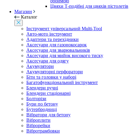
обоймою
Цвяхи Т-подібні для цвяхів пістолетів
Магазин
Каталог
Інструмент універсальний Multi-Tool
Авто-мото інструмент
Адаптери та перехідники
Аксесуари для газонокосарок
Аксесуари для зварювальників
Аксесуари для мийок високого тиску
Аксесуари для одягу
Акумулятори
Акумуляторні перфоратори
Біти та головки у наборі
Багатофункціональний інструмент
Блендери ручні
Блендери стаціонарні
Болторізи
Бури по бетону
Бутербродниці
Вібратори для бетону
Віброплити
Віброрейки
Вібротрамбовки