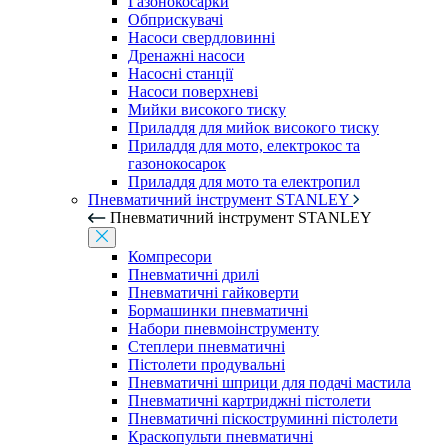
Газонокосарки
Обприскувачі
Насоси свердловинні
Дренажні насоси
Насосні станції
Насоси поверхневі
Мийки високого тиску
Приладдя для мийок високого тиску
Приладдя для мото, електрокос та
газонокосарок
Приладдя для мото та електропил
Пневматичний інструмент STANLEY
Пневматичний інструмент STANLEY
Компресори
Пневматичні дрилі
Пневматичні гайковерти
Бормашинки пневматичні
Набори пневмоінструменту
Степлери пневматичні
Пістолети продувальні
Пневматичні шприци для подачі мастила
Пневматичні картриджні пістолети
Пневматичні піскоструминні пістолети
Краскопульти пневматичні