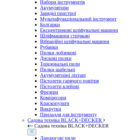
Набори інструментів
Акумулятори
Зарядні пристрої
Мультифункціональний інструмент
Болгарки
Ексцентрикові шліфувальні машини
Шліфмашини стрічкові
Вібраційні шліфувальні машини
Рубанки
Пилки лобзикові
Дискові пилки
Торцювальні пили
Пилки шабельні
Акумуляторні ліхтарі
Пістолети гарячого повітря
Пістолети клейові
Фрезери
Компресори
Краскопульти
Викрутки
Приладдя для інструменту
Садова техніка BLACK+DECKER
Садова техніка BLACK+DECKER
Ланцюгові пили