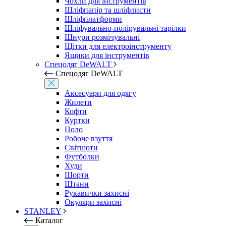
Чохли для інструментів
Шліфпапір та шліфлисти
Шліфплатформи
Шліфувально-полірувальні тарілки
Шнури розмічувальні
Щітки для електроінструменту
Ящики для інструментів
Спецодяг DeWALT
Спецодяг DeWALT
Аксесуари для одягу
Жилети
Кофти
Куртки
Поло
Робоче взуття
Світшоти
Футболки
Худи
Шорти
Штани
Рукавички захисні
Окуляри захисні
STANLEY
Каталог