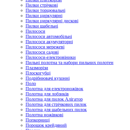
Пилки стрічкові
Пилки торцювальні
Пилки циркулярні
Пилки циркулярні дискові
Пилки шабельні
Пилососи
Пилососи автомобільні
Пилососи акумуляторні
Пилососи мережеві
Пилососи садові
Пилососи-електровіники
Пильні полотна та набори пильних полотен
Плазморізи
Плоскогубці
Подрібнювачі кухонні
Поло
Полотна для електроножівок
Полотна для лобзиків
Полотна для пилок Алігатор
Полотна для стрічкових пилок
Полотна для шабельних пилок
Полотна ножівкові
Попкорниці
Порошок крейдяний