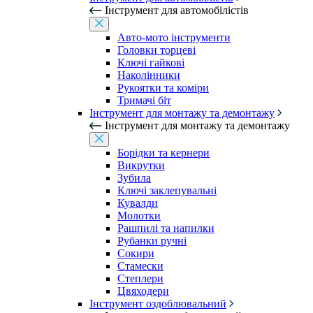
Інструмент для автомобілістів
Авто-мото інструменти
Головки торцеві
Ключі гайкові
Наколінники
Рукоятки та коміри
Тримачі біт
Інструмент для монтажу та демонтажу
Інструмент для монтажу та демонтажу
Борідки та кернери
Викрутки
Зубила
Ключі заклепувальні
Кувалди
Молотки
Рашпилі та напилки
Рубанки ручні
Сокири
Стамески
Степлери
Цвяходери
Інструмент оздоблювальний