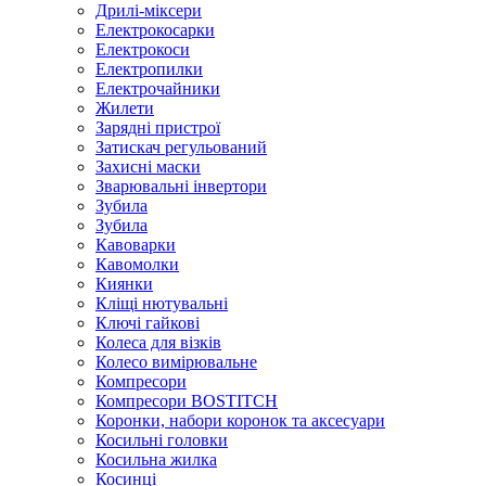
Дрилі-міксери
Електрокосарки
Електрокоси
Електропилки
Електрочайники
Жилети
Зарядні пристрої
Затискач регульований
Захисні маски
Зварювальні інвертори
Зубила
Зубила
Кавоварки
Кавомолки
Киянки
Кліщі нютувальні
Ключі гайкові
Колеса для візків
Колесо вимірювальне
Компресори
Компресори BOSTITCH
Коронки, набори коронок та аксесуари
Косильні головки
Косильна жилка
Косинці