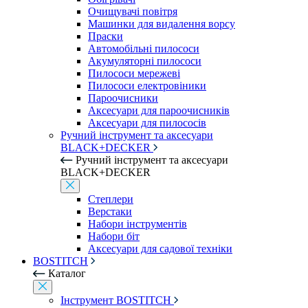
Очищувачі повітря
Машинки для видалення ворсу
Праски
Автомобільні пилососи
Акумуляторні пилососи
Пилососи мережеві
Пилососи електровіники
Пароочисники
Аксесуари для пароочисників
Аксесуари для пилососів
Ручний інструмент та аксесуари
BLACK+DECKER
Ручний інструмент та аксесуари
BLACK+DECKER
Степлери
Верстаки
Набори інструментів
Набори біт
Аксесуари для садової техніки
BOSTITCH
Каталог
Інструмент BOSTITCH