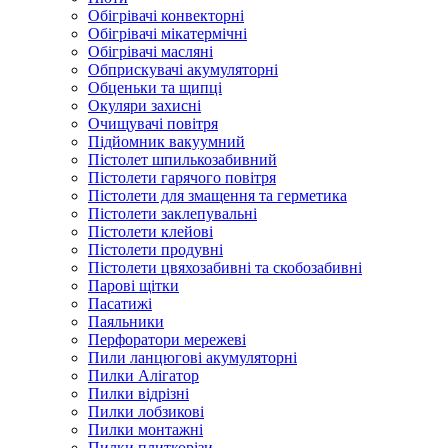
Обігрівачі конвекторні
Обігрівачі мікатермічні
Обігрівачі масляні
Обприскувачі акумуляторні
Обценьки та щипці
Окуляри захисні
Очищувачі повітря
Підйомник вакуумний
Пістолет шпилькозабивний
Пістолети гарячого повітря
Пістолети для змащення та герметика
Пістолети заклепувальні
Пістолети клейові
Пістолети продувні
Пістолети цвяхозабивні та скобозабивні
Парові щітки
Пасатижі
Паяльники
Перфоратори мережеві
Пили ланцюгові акумуляторні
Пилки Алігатор
Пилки відрізні
Пилки лобзикові
Пилки монтажні
Пилки плиткорізи