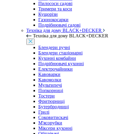
Пилососи садові
Тримери та коси
Кущорізи
Газонокосарки
Подрібнювачі садові
Техніка для дому BLACK+DECKER
Техніка для дому BLACK+DECKER
Блендери ручні
Блендери стаціонарні
Кухонні комбайни
Подрібнювачі кухонні
Електрочайники
Кавоварки
Кавомолки
Мультипечі
Попкорниці
Тостери
Фритюрниці
Бутербродниці
Грилі
Соковитискачі
М'ясорубки
Міксери кухонні
Обігрівачі