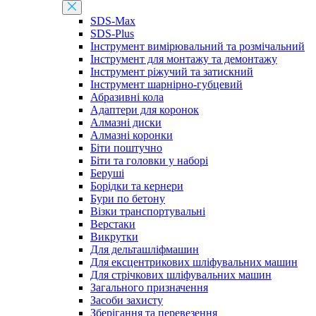
SDS-Max
SDS-Plus
Інструмент вимірювальний та розмічальний
Інструмент для монтажу та демонтажу
Інструмент ріжучий та затискний
Інструмент шарнірно-губцевий
Абразивні кола
Адаптери для коронок
Алмазні диски
Алмазні коронки
Біти поштучно
Біти та головки у наборі
Беруші
Борідки та кернери
Бури по бетону
Візки транспортувальні
Верстаки
Викрутки
Для дельташліфмашин
Для ексцентрикових шліфувальних машин
Для стрічкових шліфувальних машин
Загального призначення
Засоби захисту
Зберігання та перевезення