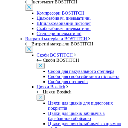
Інструмент BOSTITCH
Компресори BOSTITCH
Цвяхозабивачі пневматичні
Шпилькозабивний пістолет
Скобозабивачі пневматичні
Степлери пневматичні
Витратні матеріали BOSTITCH
Витратні матеріали BOSTITCH
Скоби BOSTITCH
Скоби BOSTITCH
Скоби для пакувального степлера
Скоби для скобозабивного пістолета
Скоби для степлерів
Цвяхи Bostitch
Цвяхи Bostitch
Цвяхи для цвяхів для підлогових
покриттів
Цвяхи для цвяхів-забивачів з
барабанною обоймою
Цвяхи для цвяхів-забивачів з прямою