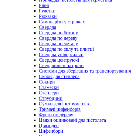
Рівні
Рулетки
Рюкзаки
Самонарізи у стрічках
Свердла
Свердла по бетону
Свердла по дереву
Свердла по металу
Свердла по склу та плитці
Свердла універсальні
Свердла центруючі
Свердлильні патрони
Системи для зберігання та транспортування
Скоби для степлера
Сокири
Стамески
Степлери
Струбцини
Сумки для інструментів
Тримачі цифенборів
Фрези по дереву
Цвяхи оцинковані для пістолета
Цвяходер
Цифенбори