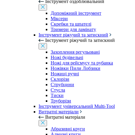
Інструмент оздоблювальний
Допоміжний інструмент
Міксери
Скребки та шпателі
Тримери для ламінату
Інструмент ріжучий та затискний
Інструмент ріжучий та затискний
Захоплення регульовані
Ножі будівельні
Ножі для рейсмусу та рубанка
Ножівки Пили Лобзики
Ножиці ручні
Склорізи
Струбцини
Стусла
Тиски
Труборізи
Інструмент універсальний Multi-Tool
Витратні матеріали
Витратні матеріали
Абразивні круги
Алмазні круги