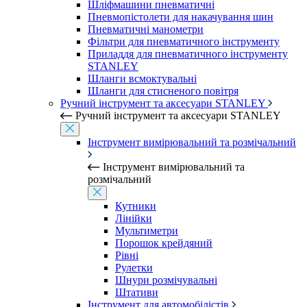
Шліфмашини пневматичні
Пневмопістолети для накачування шин
Пневматичні манометри
Фільтри для пневматичного інструменту
Приладдя для пневматичного інструменту
STANLEY
Шланги всмоктувальні
Шланги для стисненого повітря
Ручний інструмент та аксесуари STANLEY
Ручний інструмент та аксесуари STANLEY
Інструмент вимірювальний та розмічальний
Інструмент вимірювальний та
розмічальний
Кутники
Лінійки
Мультиметри
Порошок крейдяний
Рівні
Рулетки
Шнури розмічувальні
Штативи
Інструмент для автомобілістів