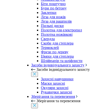
Біти поштучно
Бури по бетону
Заклепки
Леза для ножів
Леза для рашпилів
Пильні диски
Полотна для електропил
Полотна ножівкові
Свердла
Скоби для степлера
Термоклей
Фрези по дереву
Цвяхи для степлера
Шліфпапір та шліфлисти
Засоби індивідуального захисту
Засоби індивідуального захисту
Захисні навушники
Маски захисні
Окуляри захисні
Рукавички захисні
Зберігання та перевезення
Зберігання та перевезення