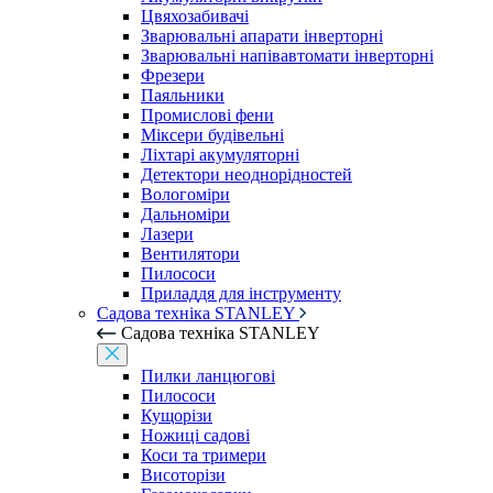
Цвяхозабивачі
Зварювальні апарати інверторні
Зварювальні напівавтомати інверторні
Фрезери
Паяльники
Промислові фени
Міксери будівельні
Ліхтарі акумуляторні
Детектори неоднорідностей
Вологоміри
Дальноміри
Лазери
Вентилятори
Пилососи
Приладдя для інструменту
Садова техніка STANLEY
Садова техніка STANLEY
Пилки ланцюгові
Пилососи
Кущорізи
Ножиці садові
Коси та тримери
Висоторізи