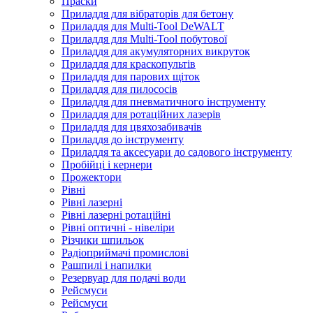
Праски
Приладдя для вібраторів для бетону
Приладдя для Multi-Tool DeWALT
Приладдя для Multi-Tool побутової
Приладдя для акумуляторних викруток
Приладдя для краскопультів
Приладдя для парових щіток
Приладдя для пилососів
Приладдя для пневматичного інструменту
Приладдя для ротаційних лазерів
Приладдя для цвяхозабивачів
Приладдя до інструменту
Приладдя та аксесуари до садового інструменту
Пробійці і кернери
Прожектори
Рівні
Рівні лазерні
Рівні лазерні ротаційні
Рівні оптичні - нівеліри
Різчики шпильок
Радіоприймачі промислові
Рашпилі і напилки
Резервуар для подачі води
Рейсмуси
Рейсмуси