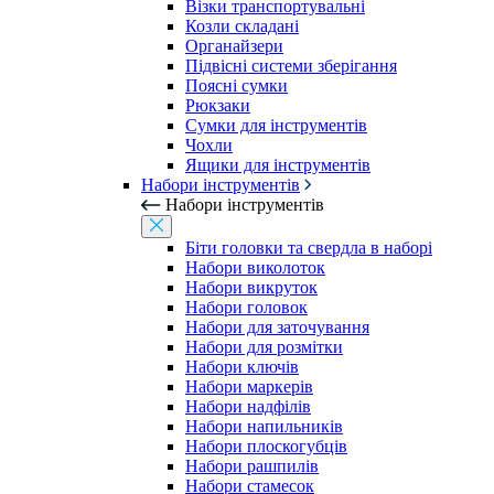
Візки транспортувальні
Козли складані
Органайзери
Підвісні системи зберігання
Поясні сумки
Рюкзаки
Сумки для інструментів
Чохли
Ящики для інструментів
Набори інструментів
Набори інструментів
Біти головки та свердла в наборі
Набори виколоток
Набори викруток
Набори головок
Набори для заточування
Набори для розмітки
Набори ключів
Набори маркерів
Набори надфілів
Набори напильників
Набори плоскогубців
Набори рашпилів
Набори стамесок