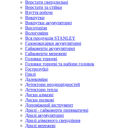
Верстати свердлильні
Верстати та стійки
Взуття робоче
Викрутки
Викрутки акумуляторні
Висоторізи
Вологоміри
Вся продукція STANLEY
Газонокосарки акумуляторні
Гайковерти акумуляторні
Гайковерти мережеві
Головки торцеві
Головки торцеві та набори головок
Гострозубці
Грилі
Далекоміри
Детектори неоднорідностей
Детектори тепла
Диски алмазні
Диски пилкові
Допоміжний інструмент
Дрилі - гайковерти пневматичні
Дрилі акумуляторні
Дрилі алмазного свердління
Дрилі мережеві