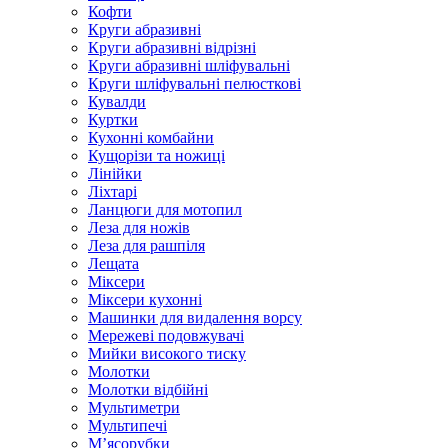
Кофти
Круги абразивні
Круги абразивні відрізні
Круги абразивні шліфувальні
Круги шліфувальні пелюсткові
Кувалди
Куртки
Кухонні комбайни
Кущорізи та ножиці
Лінійки
Ліхтарі
Ланцюги для мотопил
Леза для ножів
Леза для рашпіля
Лещата
Міксери
Міксери кухонні
Машинки для видалення ворсу
Мережеві подовжувачі
Мийки високого тиску
Молотки
Молотки відбійні
Мультиметри
Мультипечі
М’ясорубки