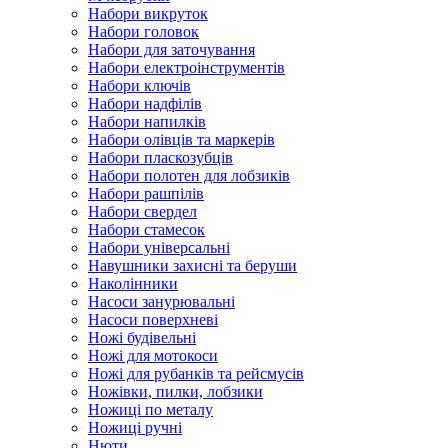
Набори викруток
Набори головок
Набори для заточування
Набори електроінструментів
Набори ключів
Набори надфілів
Набори напилків
Набори олівців та маркерів
Набори пласкозубців
Набори полотен для лобзиків
Набори рашпілів
Набори свердел
Набори стамесок
Набори універсальні
Навушники захисні та беруши
Наколінники
Насоси занурювальні
Насоси поверхневі
Ножі будівельні
Ножі для мотокоси
Ножі для рубанків та рейсмусів
Ножівки, пилки, лобзики
Ножиці по металу
Ножиці ручні
Нюти