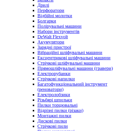
Дрилі
Перфоратори
Відбійні молотки
Болгарки
Полірувальні машини
Набори інструментів
DeWalt Flexvolt
Акумулятори
Зарядні пристрої
Вібраційні шліфувальні машини
Ексцентрикові шліфувальні машини
Стрічкові шліфувальні машини
Прямошліфувальні машини (гравери)
Електрорубанки
Стрічкові напилки
Багатофункціональний інструмент
(реноватори)
Електролобзики
Різьбярі шпильки
Пилки торцювальні
Відрізні пилки (різаки)
Монтажні пилки
Дискові пилки
Стрічкові пили