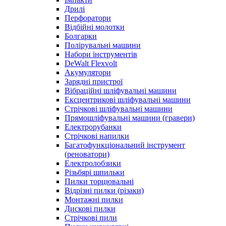
Дрилі
Перфоратори
Відбійні молотки
Болгарки
Полірувальні машини
Набори інструментів
DeWalt Flexvolt
Акумулятори
Зарядні пристрої
Вібраційні шліфувальні машини
Ексцентрикові шліфувальні машини
Стрічкові шліфувальні машини
Прямошліфувальні машини (гравери)
Електрорубанки
Стрічкові напилки
Багатофункціональний інструмент
(реноватори)
Електролобзики
Різьбярі шпильки
Пилки торцювальні
Відрізні пилки (різаки)
Монтажні пилки
Дискові пилки
Стрічкові пили