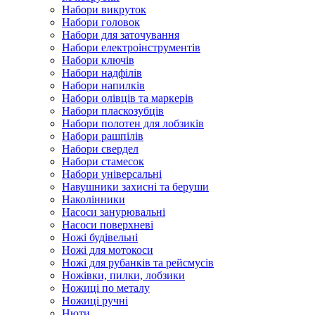
Набори викруток
Набори головок
Набори для заточування
Набори електроінструментів
Набори ключів
Набори надфілів
Набори напилків
Набори олівців та маркерів
Набори пласкозубців
Набори полотен для лобзиків
Набори рашпілів
Набори свердел
Набори стамесок
Набори універсальні
Навушники захисні та беруши
Наколінники
Насоси занурювальні
Насоси поверхневі
Ножі будівельні
Ножі для мотокоси
Ножі для рубанків та рейсмусів
Ножівки, пилки, лобзики
Ножиці по металу
Ножиці ручні
Нюти