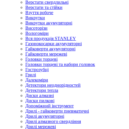
Верстати свердлильні
Верстати та стійки
Взуття робоче
Викрутки
Викрутки акумуляторні
Висоторізи
Вологоміри
Вся продукція STANLEY
Газонокосарки акумуляторні
Гайковерти акумуляторні
Гайковерти мережеві
Головки торцеві
Головки торцеві та набори головок
Гострозубці
Грилі
Далекоміри
Детектори неоднорідностей
Детектори тепла
Диски алмазні
Диски пилкові
Допоміжний інструмент
Дрилі - гайковерти пневматичні
Дрилі акумуляторні
Дрилі алмазного свердління
Дрилі мережеві