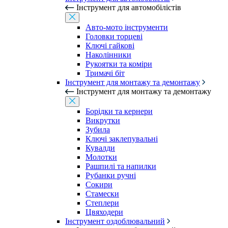
Інструмент для автомобілістів
Авто-мото інструменти
Головки торцеві
Ключі гайкові
Наколінники
Рукоятки та коміри
Тримачі біт
Інструмент для монтажу та демонтажу
Інструмент для монтажу та демонтажу
Борідки та кернери
Викрутки
Зубила
Ключі заклепувальні
Кувалди
Молотки
Рашпилі та напилки
Рубанки ручні
Сокири
Стамески
Степлери
Цвяходери
Інструмент оздоблювальний