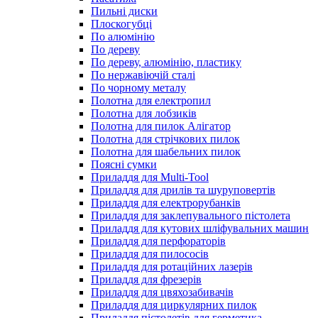
Пильні диски
Плоскогубці
По алюмінію
По дереву
По дереву, алюмінію, пластику
По нержавіючій сталі
По чорному металу
Полотна для електропил
Полотна для лобзиків
Полотна для пилок Алігатор
Полотна для стрічкових пилок
Полотна для шабельних пилок
Поясні сумки
Приладдя для Multi-Tool
Приладдя для дрилів та шуруповертів
Приладдя для електрорубанків
Приладдя для заклепувального пістолета
Приладдя для кутових шліфувальних машин
Приладдя для перфораторів
Приладдя для пилососів
Приладдя для ротаційних лазерів
Приладдя для фрезерів
Приладдя для цвяхозабивачів
Приладдя для циркулярних пилок
Приладдя пістолетів для герметика