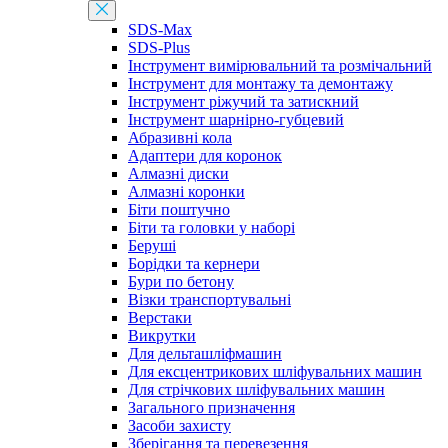
SDS-Max
SDS-Plus
Інструмент вимірювальний та розмічальний
Інструмент для монтажу та демонтажу
Інструмент ріжучий та затискний
Інструмент шарнірно-губцевий
Абразивні кола
Адаптери для коронок
Алмазні диски
Алмазні коронки
Біти поштучно
Біти та головки у наборі
Беруші
Борідки та кернери
Бури по бетону
Візки транспортувальні
Верстаки
Викрутки
Для дельташліфмашин
Для ексцентрикових шліфувальних машин
Для стрічкових шліфувальних машин
Загального призначення
Засоби захисту
Зберігання та перевезення