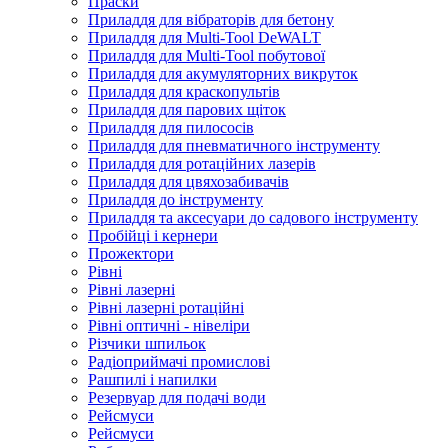
Праски
Приладдя для вібраторів для бетону
Приладдя для Multi-Tool DeWALT
Приладдя для Multi-Tool побутової
Приладдя для акумуляторних викруток
Приладдя для краскопультів
Приладдя для парових щіток
Приладдя для пилососів
Приладдя для пневматичного інструменту
Приладдя для ротаційних лазерів
Приладдя для цвяхозабивачів
Приладдя до інструменту
Приладдя та аксесуари до садового інструменту
Пробійці і кернери
Прожектори
Рівні
Рівні лазерні
Рівні лазерні ротаційні
Рівні оптичні - нівеліри
Різчики шпильок
Радіоприймачі промислові
Рашпилі і напилки
Резервуар для подачі води
Рейсмуси
Рейсмуси