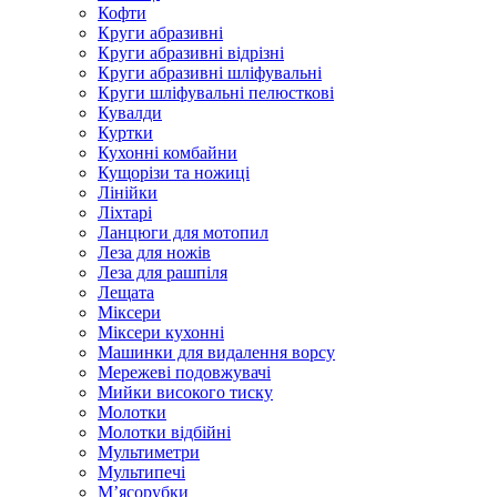
Кофти
Круги абразивні
Круги абразивні відрізні
Круги абразивні шліфувальні
Круги шліфувальні пелюсткові
Кувалди
Куртки
Кухонні комбайни
Кущорізи та ножиці
Лінійки
Ліхтарі
Ланцюги для мотопил
Леза для ножів
Леза для рашпіля
Лещата
Міксери
Міксери кухонні
Машинки для видалення ворсу
Мережеві подовжувачі
Мийки високого тиску
Молотки
Молотки відбійні
Мультиметри
Мультипечі
М’ясорубки