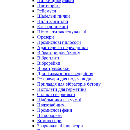
Пилки циркулярні
Плиткорізи
Рейсмуси
Шабельні пилки
Пили алігатори
Електроножиці
Пістолети заклепувальні
Фрезери
Промислові пилососи
Адаптери та перехідники
Вібратори для бетону
Віброплити
Віброрейки
Вібротрамбовки
Дрилі алмазного свердління
Резервуари для подачі води
Приладдя для вібраторів бетону
Пістолети для герметика
Станки сверлильні
Підйомники вакуумні
Цвяхозабивачі
Промислові фени
Штроборези
Компресори
Зварювальні інвертори