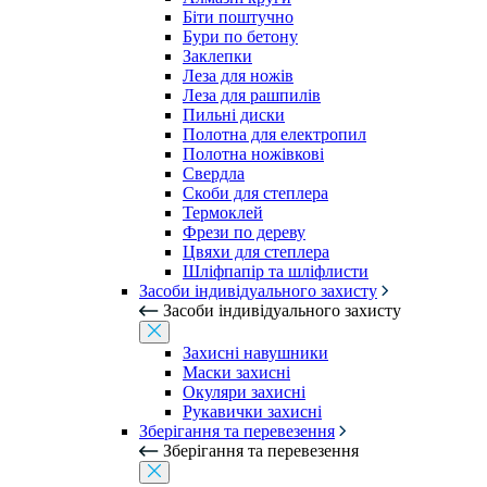
Біти поштучно
Бури по бетону
Заклепки
Леза для ножів
Леза для рашпилів
Пильні диски
Полотна для електропил
Полотна ножівкові
Свердла
Скоби для степлера
Термоклей
Фрези по дереву
Цвяхи для степлера
Шліфпапір та шліфлисти
Засоби індивідуального захисту
Засоби індивідуального захисту
Захисні навушники
Маски захисні
Окуляри захисні
Рукавички захисні
Зберігання та перевезення
Зберігання та перевезення