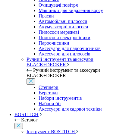
Очищувачі повітря
Машинки для видалення ворсу
Праски
Автомобільні пилососи
Акумуляторні пилососи
Пилососи мережеві
Пилососи електровіники
Пароочисники
Аксесуари для пароочисників
Аксесуари для пилососів
Ручний інструмент та аксесуари
BLACK+DECKER
Ручний інструмент та аксесуари
BLACK+DECKER
Степлери
Верстаки
Набори інструментів
Набори біт
Аксесуари для садової техніки
BOSTITCH
Каталог
Інструмент BOSTITCH