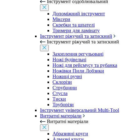
Інструмент оздоблювальний
Допоміжний інструмент
Міксери
Скребки та шпателі
Тримери для ламінату
Інструмент ріжучий та затискний
Інструмент ріжучий та затискний
Захоплення регульовані
Ножі будівельні
Ножі для рейсмусу та рубанка
Ножівки Пили Лобзики
Ножиці ручні
Склорізи
Струбцини
Стусла
Тиски
Труборізи
Інструмент універсальний Multi-Tool
Витратні матеріали
Витратні матеріали
Абразивні круги
Алмазні круги