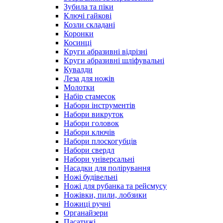
Зубила та піки
Ключі гайкові
Козли складані
Коронки
Косинці
Круги абразивні відрізні
Круги абразивні шліфувальні
Кувалди
Леза для ножів
Молотки
Набір стамесок
Набори інструментів
Набори викруток
Набори головок
Набори ключів
Набори плоскогубців
Набори свердл
Набори універсальні
Насадки для полірування
Ножі будівельні
Ножі для рубанка та рейсмусу
Ножівки, пили, лобзики
Ножиці ручні
Органайзери
Пасатижі