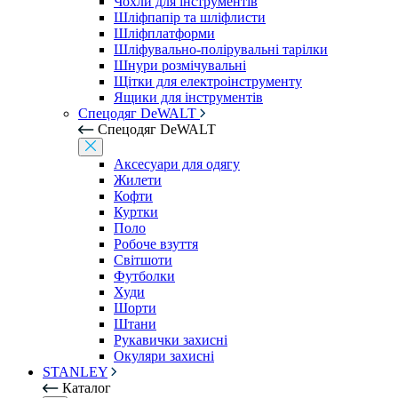
Чохли для інструментів
Шліфпапір та шліфлисти
Шліфплатформи
Шліфувально-полірувальні тарілки
Шнури розмічувальні
Щітки для електроінструменту
Ящики для інструментів
Спецодяг DeWALT
Спецодяг DeWALT
Аксесуари для одягу
Жилети
Кофти
Куртки
Поло
Робоче взуття
Світшоти
Футболки
Худи
Шорти
Штани
Рукавички захисні
Окуляри захисні
STANLEY
Каталог