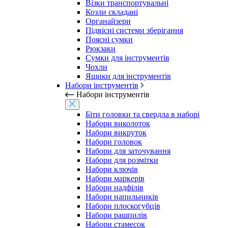
Візки транспортувальні
Козли складані
Органайзери
Підвісні системи зберігання
Поясні сумки
Рюкзаки
Сумки для інструментів
Чохли
Ящики для інструментів
Набори інструментів
Набори інструментів
Біти головки та свердла в наборі
Набори виколоток
Набори викруток
Набори головок
Набори для заточування
Набори для розмітки
Набори ключів
Набори маркерів
Набори надфілів
Набори напильників
Набори плоскогубців
Набори рашпилів
Набори стамесок