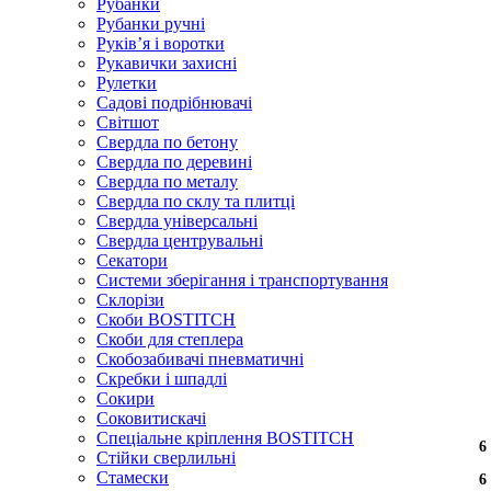
Рубанки
Рубанки ручні
Руківʼя і воротки
Рукавички захисні
Рулетки
Садові подрібнювачі
Світшот
Свердла по бетону
Свердла по деревині
Свердла по металу
Свердла по склу та плитці
Свердла універсальні
Свердла центрувальні
Секатори
Системи зберігання і транспортування
Склорізи
Скоби BOSTITCH
Скоби для степлера
Скобозабивачі пневматичні
Скребки і шпадлі
Сокири
Соковитискачі
Спеціальне кріплення BOSTITCH
6
6
Стійки сверлильні
Стамески
6
6