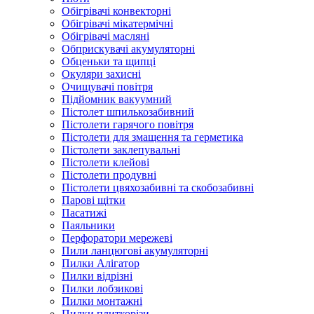
Обігрівачі конвекторні
Обігрівачі мікатермічні
Обігрівачі масляні
Обприскувачі акумуляторні
Обценьки та щипці
Окуляри захисні
Очищувачі повітря
Підйомник вакуумний
Пістолет шпилькозабивний
Пістолети гарячого повітря
Пістолети для змащення та герметика
Пістолети заклепувальні
Пістолети клейові
Пістолети продувні
Пістолети цвяхозабивні та скобозабивні
Парові щітки
Пасатижі
Паяльники
Перфоратори мережеві
Пили ланцюгові акумуляторні
Пилки Алігатор
Пилки відрізні
Пилки лобзикові
Пилки монтажні
Пилки плиткорізи