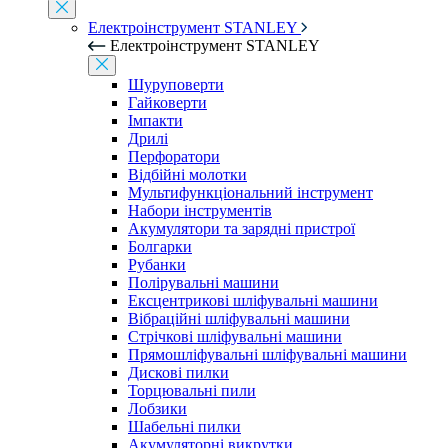
Електроінструмент STANLEY
Електроінструмент STANLEY
Шуруповерти
Гайковерти
Імпакти
Дрилі
Перфоратори
Відбійні молотки
Мультифункціональний інструмент
Набори інструментів
Акумулятори та зарядні пристрої
Болгарки
Рубанки
Полірувальні машини
Ексцентрикові шліфувальні машини
Вібраційні шліфувальні машини
Стрічкові шліфувальні машини
Прямошліфувальні шліфувальні машини
Дискові пилки
Торцювальні пили
Лобзики
Шабельні пилки
Акумуляторні викрутки