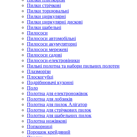
Пилки стрічкові
Пилки торцювальні
Пилки циркулярні
Пилки циркулярні дискові
Пилки шабельні
Пилососи
Пилососи автомобільні
Пилососи акумуляторні
Пилососи мережеві
Пилососи садові
Пилососи-електровіники
Пильні полотна та набори пильних полотен
Плазморізи
Плоскогубці
Подрібнювачі кухонні
Поло
Полотна для електроножівок
Полотна для лобзиків
Полотна для пилок Алігатор
Полотна для стрічкових пилок
Полотна для шабельних пилок
Полотна ножівкові
Попкорниці
Порошок крейдяний