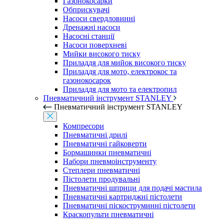
Газонокосарки
Обприскувачі
Насоси свердловинні
Дренажні насоси
Насосні станції
Насоси поверхневі
Мийки високого тиску
Приладдя для мийок високого тиску
Приладдя для мото, електрокос та
газонокосарок
Приладдя для мото та електропил
Пневматичний інструмент STANLEY
Пневматичний інструмент STANLEY
Компресори
Пневматичні дрилі
Пневматичні гайковерти
Бормашинки пневматичні
Набори пневмоінструменту
Степлери пневматичні
Пістолети продувальні
Пневматичні шприци для подачі мастила
Пневматичні картриджні пістолети
Пневматичні піскоструминні пістолети
Краскопульти пневматичні