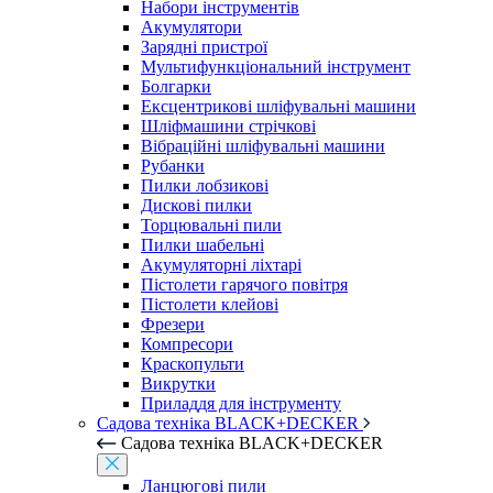
Набори інструментів
Акумулятори
Зарядні пристрої
Мультифункціональний інструмент
Болгарки
Ексцентрикові шліфувальні машини
Шліфмашини стрічкові
Вібраційні шліфувальні машини
Рубанки
Пилки лобзикові
Дискові пилки
Торцювальні пили
Пилки шабельні
Акумуляторні ліхтарі
Пістолети гарячого повітря
Пістолети клейові
Фрезери
Компресори
Краскопульти
Викрутки
Приладдя для інструменту
Садова техніка BLACK+DECKER
Садова техніка BLACK+DECKER
Ланцюгові пили