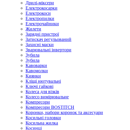
Дрилі-міксери
Електрокосарки
Електрокоси
Електропилки
Електрочайники
Жилети
Зарядні пристрої
Затискач регульований
Захисні маски
Зварювальні інвертори
Зубила
Зубила
Кавоварки
Кавомолки
Киянки
Кліщі нютувальні
Ключі гайкові
Колеса для візків
Колесо вимірювальне
Компресори
Компресори BOSTITCH
Коронки, набори коронок та аксесуари
Косильні головки
Косильна жилка
Косинці