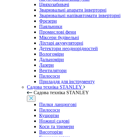
Цвяхозабивачі
Зварювальні апарати інверторні
Зварювальні напівавтомати інверторні
Фрезери
Паяльники
Промислові фени
Міксери будівельні
Ліхтарі акумуляторні
Детектори неоднорідностей
Вологоміри
Дальноміри
Лазери
Вентилятори
Пилососи
Приладдя для інструменту
Садова техніка STANLEY
Садова техніка STANLEY
Пилки ланцюгові
Пилососи
Кущорізи
Ножиці садові
Коси та тримери
Висоторізи