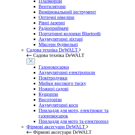
Плазморізи
Вентилятори
Вимірювальний інструмент
Оптичні нівеліри
Рівні лазерні
Радіоприймачі
Портативні колонки Bluetooth
Акумуляторні ліхтарі
Міксери будівельні
Садова техніка DeWALT
Садова техніка DeWALT
Газонокосарки
Акумуляторні електропили
Повітродувки
Мийки високого тиску
Ножиці садові
Кущорізи
Висоторізи
Акумуляторні коси
Приладдя для мото, електрокос та
газонокосарок
Приладдя для мото та електропил
Фірмові аксесуари DeWALT
Фірмові аксесуари DeWALT