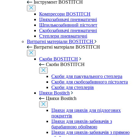
Інструмент BOSTITCH
Компресори BOSTITCH
Цвяхозабивачі пневматичні
Шпилькозабивний пістолет
Скобозабивачі пневматичні
Степлери пневматичні
Витратні матеріали BOSTITCH
Витратні матеріали BOSTITCH
Скоби BOSTITCH
Скоби BOSTITCH
Скоби для пакувального степлера
Скоби для скобозабивного пістолета
Скоби для степлерів
Цвяхи Bostitch
Цвяхи Bostitch
Цвяхи для цвяхів для підлогових
покриттів
Цвяхи для цвяхів-забивачів з
барабанною обоймою
Цвяхи для цвяхів-забивачів з прямою