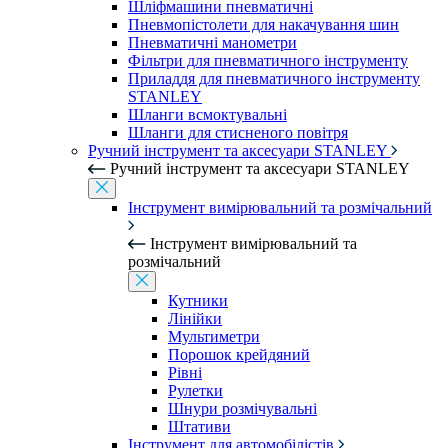
Шліфмашини пневматичні
Пневмопістолети для накачування шин
Пневматичні манометри
Фільтри для пневматичного інструменту
Приладдя для пневматичного інструменту
STANLEY
Шланги всмоктувальні
Шланги для стисненого повітря
Ручний інструмент та аксесуари STANLEY
Ручний інструмент та аксесуари STANLEY
Інструмент вимірювальний та розмічальний
Інструмент вимірювальний та
розмічальний
Кутники
Лінійки
Мультиметри
Порошок крейдяний
Рівні
Рулетки
Шнури розмічувальні
Штативи
Інструмент для автомобілістів