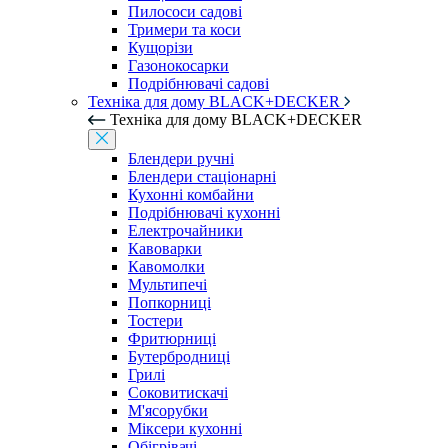
Пилососи садові
Тримери та коси
Кущорізи
Газонокосарки
Подрібнювачі садові
Техніка для дому BLACK+DECKER
Техніка для дому BLACK+DECKER
Блендери ручні
Блендери стаціонарні
Кухонні комбайни
Подрібнювачі кухонні
Електрочайники
Кавоварки
Кавомолки
Мультипечі
Попкорниці
Тостери
Фритюрниці
Бутербродниці
Грилі
Соковитискачі
М'ясорубки
Міксери кухонні
Обігрівачі