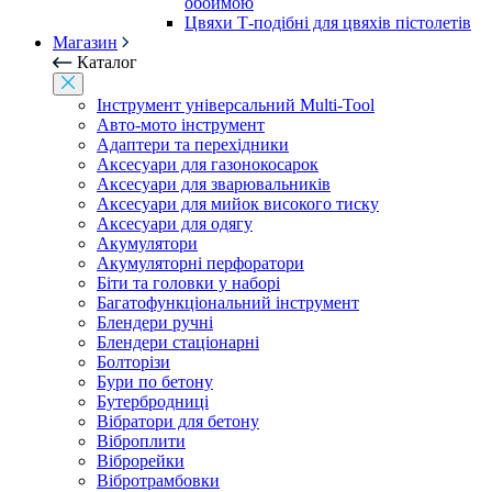
обоймою
Цвяхи Т-подібні для цвяхів пістолетів
Магазин
Каталог
Інструмент універсальний Multi-Tool
Авто-мото інструмент
Адаптери та перехідники
Аксесуари для газонокосарок
Аксесуари для зварювальників
Аксесуари для мийок високого тиску
Аксесуари для одягу
Акумулятори
Акумуляторні перфоратори
Біти та головки у наборі
Багатофункціональний інструмент
Блендери ручні
Блендери стаціонарні
Болторізи
Бури по бетону
Бутербродниці
Вібратори для бетону
Віброплити
Віброрейки
Вібротрамбовки