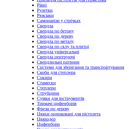
Рівні
Рулетки
Рюкзаки
Самонарізи у стрічках
Свердла
Свердла по бетону
Свердла по дереву
Свердла по металу
Свердла по склу та плитці
Свердла універсальні
Свердла центруючі
Свердлильні патрони
Системи для зберігання та транспортування
Скоби для степлера
Сокири
Стамески
Степлери
Струбцини
Сумки для інструментів
Тримачі цифенборів
Фрези по дереву
Цвяхи оцинковані для пістолета
Цвяходер
Цифенбори