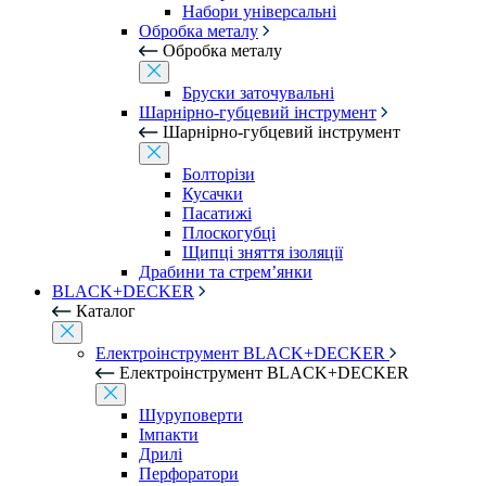
Набори універсальні
Обробка металу
Обробка металу
Бруски заточувальні
Шарнірно-губцевий інструмент
Шарнірно-губцевий інструмент
Болторізи
Кусачки
Пасатижі
Плоскогубці
Щипці зняття ізоляції
Драбини та стрем’янки
BLACK+DECKER
Каталог
Електроінструмент BLACK+DECKER
Електроінструмент BLACK+DECKER
Шуруповерти
Імпакти
Дрилі
Перфоратори