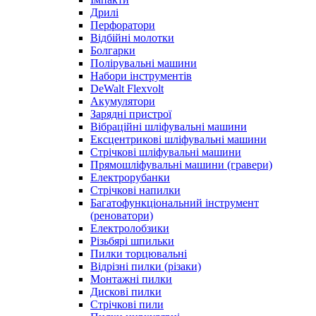
Дрилі
Перфоратори
Відбійні молотки
Болгарки
Полірувальні машини
Набори інструментів
DeWalt Flexvolt
Акумулятори
Зарядні пристрої
Вібраційні шліфувальні машини
Ексцентрикові шліфувальні машини
Стрічкові шліфувальні машини
Прямошліфувальні машини (гравери)
Електрорубанки
Стрічкові напилки
Багатофункціональний інструмент
(реноватори)
Електролобзики
Різьбярі шпильки
Пилки торцювальні
Відрізні пилки (різаки)
Монтажні пилки
Дискові пилки
Стрічкові пили