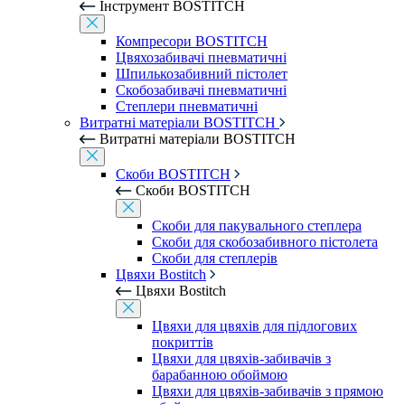
Інструмент BOSTITCH
Компресори BOSTITCH
Цвяхозабивачі пневматичні
Шпилькозабивний пістолет
Скобозабивачі пневматичні
Степлери пневматичні
Витратні матеріали BOSTITCH
Витратні матеріали BOSTITCH
Скоби BOSTITCH
Скоби BOSTITCH
Скоби для пакувального степлера
Скоби для скобозабивного пістолета
Скоби для степлерів
Цвяхи Bostitch
Цвяхи Bostitch
Цвяхи для цвяхів для підлогових
покриттів
Цвяхи для цвяхів-забивачів з
барабанною обоймою
Цвяхи для цвяхів-забивачів з прямою