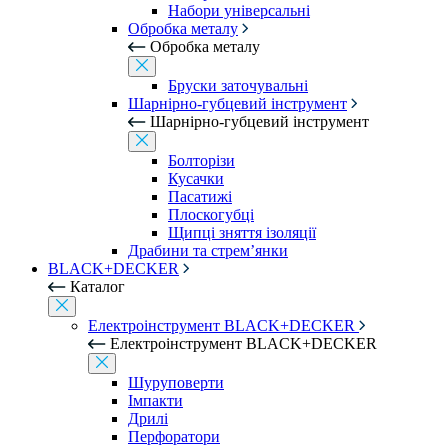
Набори універсальні
Обробка металу
Обробка металу
Бруски заточувальні
Шарнірно-губцевий інструмент
Шарнірно-губцевий інструмент
Болторізи
Кусачки
Пасатижі
Плоскогубці
Щипці зняття ізоляції
Драбини та стрем’янки
BLACK+DECKER
Каталог
Електроінструмент BLACK+DECKER
Електроінструмент BLACK+DECKER
Шуруповерти
Імпакти
Дрилі
Перфоратори