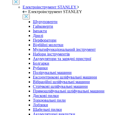
Електроінструмент STANLEY
Електроінструмент STANLEY
Шуруповерти
Гайковерти
Імпакти
Дрилі
Перфоратори
Відбійні молотки
Мультифункціональний інструмент
Набори інструментів
Акумулятори та зарядні пристрої
Болгарки
Рубанки
Полірувальні машини
Ексцентрикові шліфувальні машини
Вібраційні шліфувальні машини
Стрічкові шліфувальні машини
Прямошліфувальні шліфувальні машини
Дискові пилки
Торцювальні пили
Лобзики
Шабельні пилки
Акумуляторні викрутки