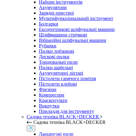
Набори інструментів
Акумулятори
Зарядні пристрої
Мультифункціональний інструмент
Болгарки
Ексцентрикові шліфувальні машини
Шліфмашини стрічкові
Вібраційні шліфувальні машини
Рубанки
Пилки лобзикові
Дискові пилки
Торцювальні пили
Пилки шабельні
Акумуляторні ліхтарі
Пістолети гарячого повітря
Пістолети клейові
Фрезери
Компресори
Краскопульти
Викрутки
Приладдя для інструменту
Садова техніка BLACK+DECKER
Садова техніка BLACK+DECKER
Ланцюгові пили