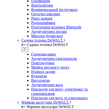
Плазморізи
Вентилятори
Вимірювальний інструмент
Оптичні нівеліри
Рівні лазерні
Радіоприймачі
Портативні колонки Bluetooth
Акумуляторні ліхтарі
Міксери будівельні
Садова техніка DeWALT
Садова техніка DeWALT
Газонокосарки
Акумуляторні електропили
Повітродувки
Мийки високого тиску
Ножиці садові
Кущорізи
Висоторізи
Акумуляторні коси
Приладдя для мото, електрокос та
газонокосарок
Приладдя для мото та електропил
Фірмові аксесуари DeWALT
Фірмові аксесуари DeWALT