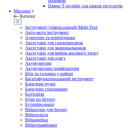
обоймою
Цвяхи Т-подібні для цвяхів пістолетів
Магазин
Каталог
Інструмент універсальний Multi-Tool
Авто-мото інструмент
Адаптери та перехідники
Аксесуари для газонокосарок
Аксесуари для зварювальників
Аксесуари для мийок високого тиску
Аксесуари для одягу
Акумулятори
Акумуляторні перфоратори
Біти та головки у наборі
Багатофункціональний інструмент
Блендери ручні
Блендери стаціонарні
Болторізи
Бури по бетону
Бутербродниці
Вібратори для бетону
Віброплити
Віброрейки
Вібротрамбовки