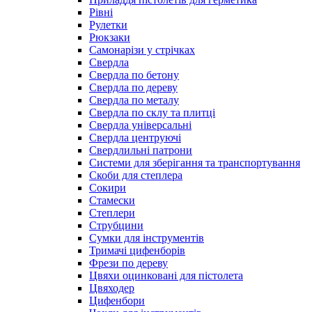
Рівні
Рулетки
Рюкзаки
Самонарізи у стрічках
Свердла
Свердла по бетону
Свердла по дереву
Свердла по металу
Свердла по склу та плитці
Свердла універсальні
Свердла центруючі
Свердлильні патрони
Системи для зберігання та транспортування
Скоби для степлера
Сокири
Стамески
Степлери
Струбцини
Сумки для інструментів
Тримачі цифенборів
Фрези по дереву
Цвяхи оцинковані для пістолета
Цвяходер
Цифенбори