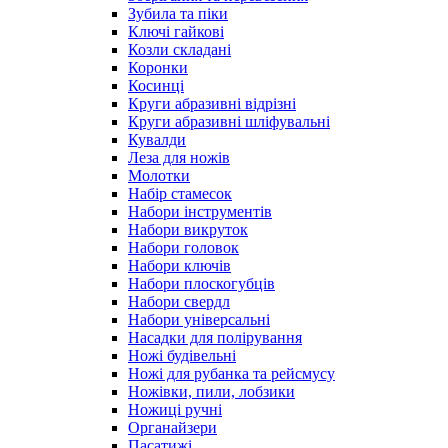
Зубила та піки
Ключі гайкові
Козли складані
Коронки
Косинці
Круги абразивні відрізні
Круги абразивні шліфувальні
Кувалди
Леза для ножів
Молотки
Набір стамесок
Набори інструментів
Набори викруток
Набори головок
Набори ключів
Набори плоскогубців
Набори свердл
Набори універсальні
Насадки для полірування
Ножі будівельні
Ножі для рубанка та рейсмусу
Ножівки, пили, лобзики
Ножиці ручні
Органайзери
Пасатижі