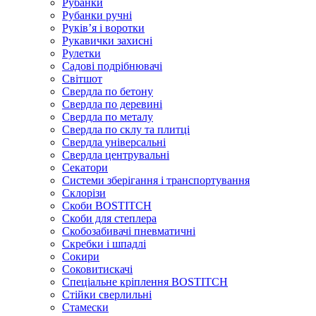
Рубанки
Рубанки ручні
Руківʼя і воротки
Рукавички захисні
Рулетки
Садові подрібнювачі
Світшот
Свердла по бетону
Свердла по деревині
Свердла по металу
Свердла по склу та плитці
Свердла універсальні
Свердла центрувальні
Секатори
Системи зберігання і транспортування
Склорізи
Скоби BOSTITCH
Скоби для степлера
Скобозабивачі пневматичні
Скребки і шпадлі
Сокири
Соковитискачі
Спеціальне кріплення BOSTITCH
Стійки сверлильні
Стамески