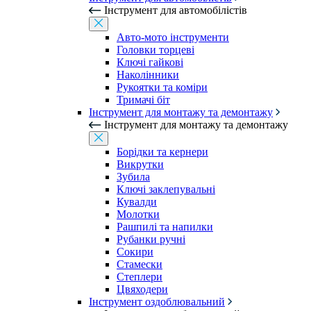
Інструмент для автомобілістів
Авто-мото інструменти
Головки торцеві
Ключі гайкові
Наколінники
Рукоятки та коміри
Тримачі біт
Інструмент для монтажу та демонтажу
Інструмент для монтажу та демонтажу
Борідки та кернери
Викрутки
Зубила
Ключі заклепувальні
Кувалди
Молотки
Рашпилі та напилки
Рубанки ручні
Сокири
Стамески
Степлери
Цвяходери
Інструмент оздоблювальний