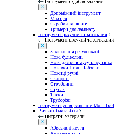
Інструмент оздоблювальний
Допоміжний інструмент
Міксери
Скребки та шпателі
Тримери для ламінату
Інструмент ріжучий та затискний
Інструмент ріжучий та затискний
Захоплення регульовані
Ножі будівельні
Ножі для рейсмусу та рубанка
Ножівки Пили Лобзики
Ножиці ручні
Склорізи
Струбцини
Стусла
Тиски
Труборізи
Інструмент універсальний Multi-Tool
Витратні матеріали
Витратні матеріали
Абразивні круги
Алмазні круги