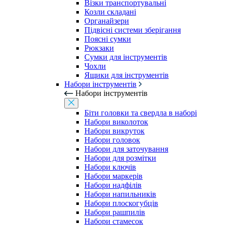
Візки транспортувальні
Козли складані
Органайзери
Підвісні системи зберігання
Поясні сумки
Рюкзаки
Сумки для інструментів
Чохли
Ящики для інструментів
Набори інструментів
Набори інструментів
Біти головки та свердла в наборі
Набори виколоток
Набори викруток
Набори головок
Набори для заточування
Набори для розмітки
Набори ключів
Набори маркерів
Набори надфілів
Набори напильників
Набори плоскогубців
Набори рашпилів
Набори стамесок