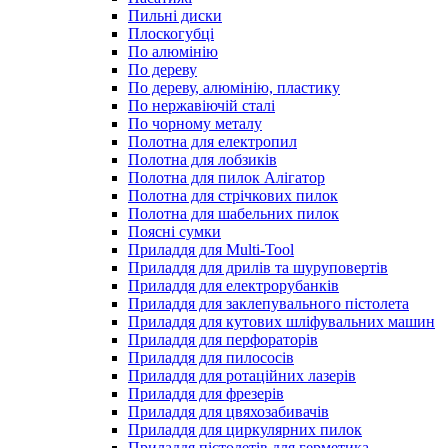
Пильні диски
Плоскогубці
По алюмінію
По дереву
По дереву, алюмінію, пластику
По нержавіючій сталі
По чорному металу
Полотна для електропил
Полотна для лобзиків
Полотна для пилок Алігатор
Полотна для стрічкових пилок
Полотна для шабельних пилок
Поясні сумки
Приладдя для Multi-Tool
Приладдя для дрилів та шуруповертів
Приладдя для електрорубанків
Приладдя для заклепувального пістолета
Приладдя для кутових шліфувальних машин
Приладдя для перфораторів
Приладдя для пилососів
Приладдя для ротаційних лазерів
Приладдя для фрезерів
Приладдя для цвяхозабивачів
Приладдя для циркулярних пилок
Приладдя пістолетів для герметика