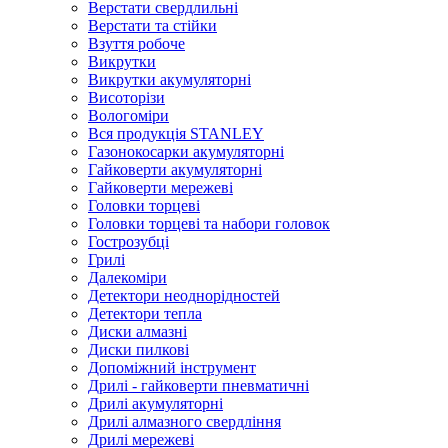
Верстати свердлильні
Верстати та стійки
Взуття робоче
Викрутки
Викрутки акумуляторні
Висоторізи
Вологоміри
Вся продукція STANLEY
Газонокосарки акумуляторні
Гайковерти акумуляторні
Гайковерти мережеві
Головки торцеві
Головки торцеві та набори головок
Гострозубці
Грилі
Далекоміри
Детектори неоднорідностей
Детектори тепла
Диски алмазні
Диски пилкові
Допоміжний інструмент
Дрилі - гайковерти пневматичні
Дрилі акумуляторні
Дрилі алмазного свердління
Дрилі мережеві