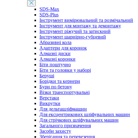
SDS-Max
SDS-Plus
Інструмент вимірювальний та розмічальний
Інструмент для монтажу та демонтажу
Інструмент ріжучий та затискний
Інструмент шарнірно-губцевий
Абразивні кола
Адаптери для коронок
Алмазні диски
Алмазні коронки
Біти поштучно
Біти та головки у наборі
Беруші
Борідки та кернери
Бури по бетону
Візки транспортувальні
Верстаки
Викрутки
Для дельташліфмашин
Для ексцентрикових шліфувальних машин
Для стрічкових шліфувальних машин
Загального призначення
Засоби захисту
Зберігання та перевезення