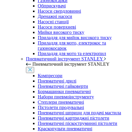
Газонокосарки
Обприскувачі
Насоси свердловинні
Дренажні насоси
Насосні станції
Насоси поверхневі
Мийки високого тиску
Приладдя для мийок високого тиску
Приладдя для мото, електрокос та
газонокосарок
Приладдя для мото та електропил
Пневматичний інструмент STANLEY
Пневматичний інструмент STANLEY
Компресори
Пневматичні дрилі
Пневматичні гайковерти
Бормашинки пневматичні
Набори пневмоінструменту
Степлери пневматичні
Пістолети продувальні
Пневматичні шприци для подачі мастила
Пневматичні картриджні пістолети
Пневматичні піскоструминні пістолети
Краскопульти пневматичні