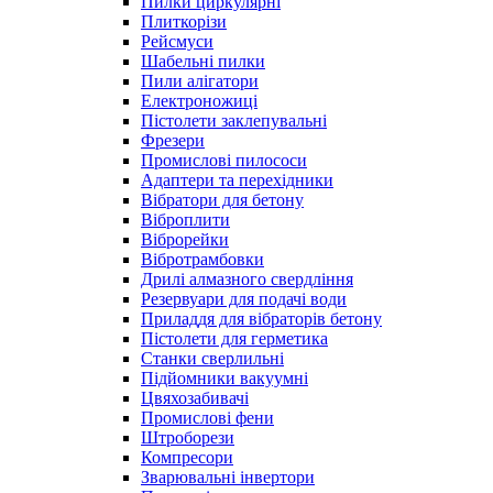
Пилки циркулярні
Плиткорізи
Рейсмуси
Шабельні пилки
Пили алігатори
Електроножиці
Пістолети заклепувальні
Фрезери
Промислові пилососи
Адаптери та перехідники
Вібратори для бетону
Віброплити
Віброрейки
Вібротрамбовки
Дрилі алмазного свердління
Резервуари для подачі води
Приладдя для вібраторів бетону
Пістолети для герметика
Станки сверлильні
Підйомники вакуумні
Цвяхозабивачі
Промислові фени
Штроборези
Компресори
Зварювальні інвертори