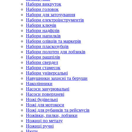
Набори викруток
Набори головок
Набори для заточування
Набори електроінструментів
Набори ключів
Набори надфілів
Набори напилків
Набори олівців та маркерів
Набори пласкозубців
Набори полотен для лобзиків
Набори рашпілів
Набори свердел
Набори стамесок
Набори універсальні
Навушники захисні та беруши
Наколінники
Насоси занурювальні
Насоси поверхневі
Ножі будівельні
Ножі для мотокоси
Ножі для рубанків та рейсмусів
Ножівки, пилки, лобзики
Ножиці по металу
Ножиці ручні
Нюти