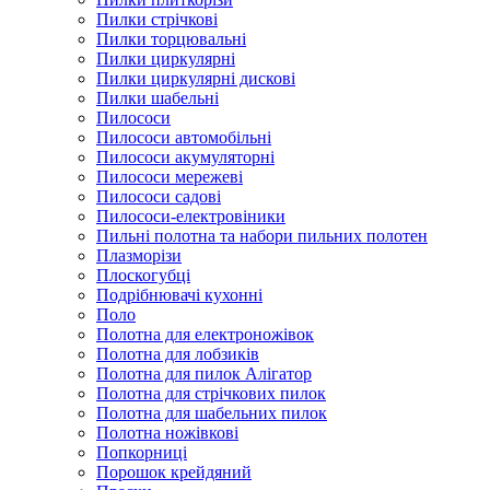
Пилки стрічкові
Пилки торцювальні
Пилки циркулярні
Пилки циркулярні дискові
Пилки шабельні
Пилососи
Пилососи автомобільні
Пилососи акумуляторні
Пилососи мережеві
Пилососи садові
Пилососи-електровіники
Пильні полотна та набори пильних полотен
Плазморізи
Плоскогубці
Подрібнювачі кухонні
Поло
Полотна для електроножівок
Полотна для лобзиків
Полотна для пилок Алігатор
Полотна для стрічкових пилок
Полотна для шабельних пилок
Полотна ножівкові
Попкорниці
Порошок крейдяний