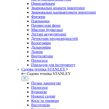
Цвяхозабивачі
Зварювальні апарати інверторні
Зварювальні напівавтомати інверторні
Фрезери
Паяльники
Промислові фени
Міксери будівельні
Ліхтарі акумуляторні
Детектори неоднорідностей
Вологоміри
Дальноміри
Лазери
Вентилятори
Пилососи
Приладдя для інструменту
Садова техніка STANLEY
Садова техніка STANLEY
Пилки ланцюгові
Пилососи
Кущорізи
Ножиці садові
Коси та тримери
Висоторізи