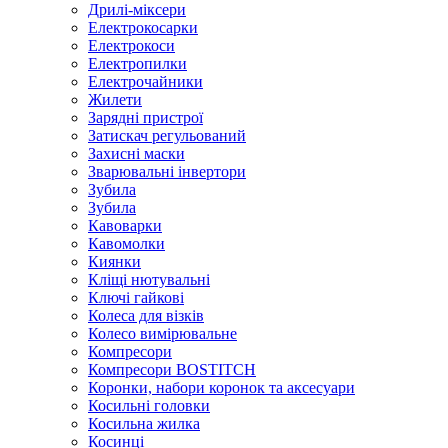
Дрилі-міксери
Електрокосарки
Електрокоси
Електропилки
Електрочайники
Жилети
Зарядні пристрої
Затискач регульований
Захисні маски
Зварювальні інвертори
Зубила
Зубила
Кавоварки
Кавомолки
Киянки
Кліщі нютувальні
Ключі гайкові
Колеса для візків
Колесо вимірювальне
Компресори
Компресори BOSTITCH
Коронки, набори коронок та аксесуари
Косильні головки
Косильна жилка
Косинці