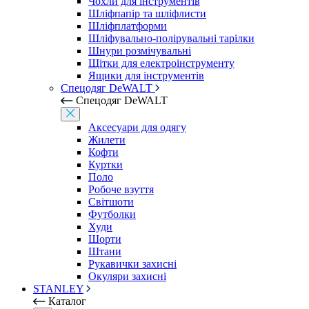
Чохли для інструментів
Шліфпапір та шліфлисти
Шліфплатформи
Шліфувально-полірувальні тарілки
Шнури розмічувальні
Щітки для електроінструменту
Ящики для інструментів
Спецодяг DeWALT
Спецодяг DeWALT
Аксесуари для одягу
Жилети
Кофти
Куртки
Поло
Робоче взуття
Світшоти
Футболки
Худи
Шорти
Штани
Рукавички захисні
Окуляри захисні
STANLEY
Каталог