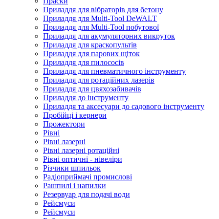
Праски
Приладдя для вібраторів для бетону
Приладдя для Multi-Tool DeWALT
Приладдя для Multi-Tool побутової
Приладдя для акумуляторних викруток
Приладдя для краскопультів
Приладдя для парових щіток
Приладдя для пилососів
Приладдя для пневматичного інструменту
Приладдя для ротаційних лазерів
Приладдя для цвяхозабивачів
Приладдя до інструменту
Приладдя та аксесуари до садового інструменту
Пробійці і кернери
Прожектори
Рівні
Рівні лазерні
Рівні лазерні ротаційні
Рівні оптичні - нівеліри
Різчики шпильок
Радіоприймачі промислові
Рашпилі і напилки
Резервуар для подачі води
Рейсмуси
Рейсмуси