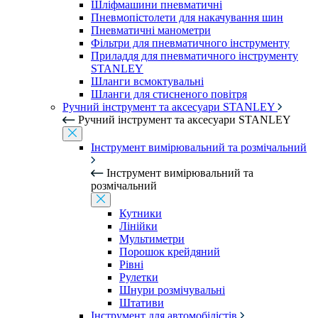
Шліфмашини пневматичні
Пневмопістолети для накачування шин
Пневматичні манометри
Фільтри для пневматичного інструменту
Приладдя для пневматичного інструменту
STANLEY
Шланги всмоктувальні
Шланги для стисненого повітря
Ручний інструмент та аксесуари STANLEY
Ручний інструмент та аксесуари STANLEY
Інструмент вимірювальний та розмічальний
Інструмент вимірювальний та
розмічальний
Кутники
Лінійки
Мультиметри
Порошок крейдяний
Рівні
Рулетки
Шнури розмічувальні
Штативи
Інструмент для автомобілістів