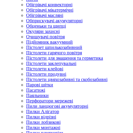
Обігрівачі конвекторні
Обігрівачі мікатермічні
Обігрівачі масляні
Обприскувачі акумуляторні
Обценьки та щипці
Окуляри захисні
Очищувачі повітря
Підйомник вакуумний
Пістолет шпилькозабивний
Пістолети гарячого повітря
Пістолети для змащення та герметика
Пістолети заклепувальні
Пістолети клейові
Пістолети продувні
Пістолети цвяхозабивні та скобозабивні
Парові щітки
Пасатижі
Паяльники
Перфоратори мережеві
Пили ланцюгові акумуляторні
Пилки Алігатор
Пилки відрізні
Пилки лобзикові
Пилки монтажні
Пилки плиткорізи