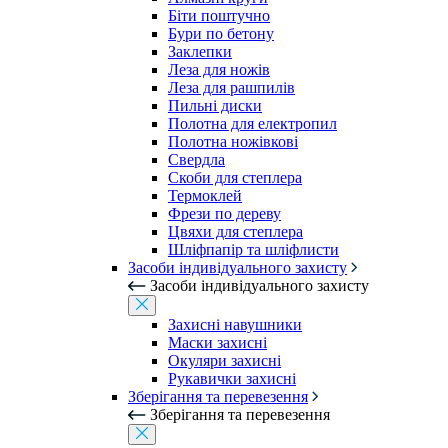
Біти поштучно
Бури по бетону
Заклепки
Леза для ножів
Леза для рашпилів
Пильні диски
Полотна для електропил
Полотна ножівкові
Свердла
Скоби для степлера
Термоклей
Фрези по дереву
Цвяхи для степлера
Шліфпапір та шліфлисти
Засоби індивідуального захисту
Засоби індивідуального захисту
Захисні навушники
Маски захисні
Окуляри захисні
Рукавички захисні
Зберігання та перевезення
Зберігання та перевезення