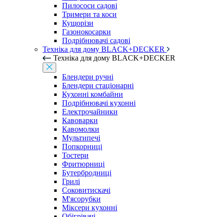
Пилососи садові
Тримери та коси
Кущорізи
Газонокосарки
Подрібнювачі садові
Техніка для дому BLACK+DECKER
Техніка для дому BLACK+DECKER
Блендери ручні
Блендери стаціонарні
Кухонні комбайни
Подрібнювачі кухонні
Електрочайники
Кавоварки
Кавомолки
Мультипечі
Попкорниці
Тостери
Фритюрниці
Бутербродниці
Грилі
Соковитискачі
М'ясорубки
Міксери кухонні
Обігрівачі