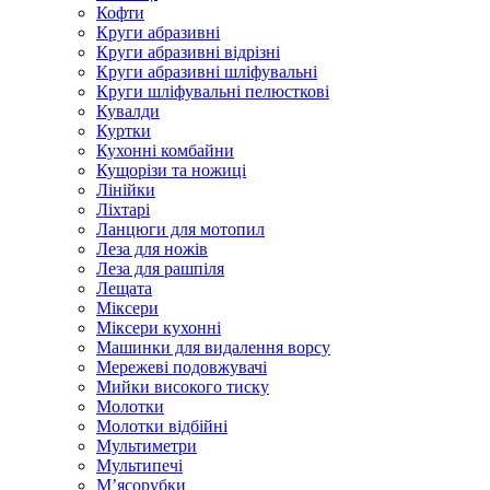
Кофти
Круги абразивні
Круги абразивні відрізні
Круги абразивні шліфувальні
Круги шліфувальні пелюсткові
Кувалди
Куртки
Кухонні комбайни
Кущорізи та ножиці
Лінійки
Ліхтарі
Ланцюги для мотопил
Леза для ножів
Леза для рашпіля
Лещата
Міксери
Міксери кухонні
Машинки для видалення ворсу
Мережеві подовжувачі
Мийки високого тиску
Молотки
Молотки відбійні
Мультиметри
Мультипечі
М’ясорубки