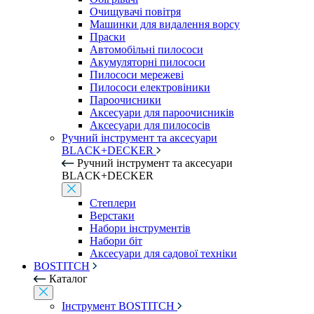
Очищувачі повітря
Машинки для видалення ворсу
Праски
Автомобільні пилососи
Акумуляторні пилососи
Пилососи мережеві
Пилососи електровіники
Пароочисники
Аксесуари для пароочисників
Аксесуари для пилососів
Ручний інструмент та аксесуари
BLACK+DECKER
Ручний інструмент та аксесуари
BLACK+DECKER
Степлери
Верстаки
Набори інструментів
Набори біт
Аксесуари для садової техніки
BOSTITCH
Каталог
Інструмент BOSTITCH