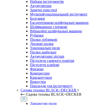
Набори інструментів
Акумулятори
Зарядні пристрої
Мультифункціональний інструмент
Болгарки
Ексцентрикові шліфувальні машини
Шліфмашини стрічкові
Вібраційні шліфувальні машини
Рубанки
Пилки лобзикові
Дискові пилки
Торцювальні пили
Пилки шабельні
Акумуляторні ліхтарі
Пістолети гарячого повітря
Пістолети клейові
Фрезери
Компресори
Краскопульти
Викрутки
Приладдя для інструменту
Садова техніка BLACK+DECKER
Садова техніка BLACK+DECKER
Ланцюгові пили