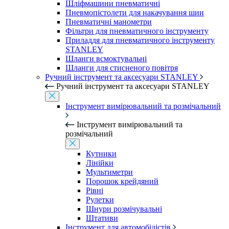
Шліфмашини пневматичні
Пневмопістолети для накачування шин
Пневматичні манометри
Фільтри для пневматичного інструменту
Приладдя для пневматичного інструменту
STANLEY
Шланги всмоктувальні
Шланги для стисненого повітря
Ручний інструмент та аксесуари STANLEY
Ручний інструмент та аксесуари STANLEY
Інструмент вимірювальний та розмічальний
Інструмент вимірювальний та
розмічальний
Кутники
Лінійки
Мультиметри
Порошок крейдяний
Рівні
Рулетки
Шнури розмічувальні
Штативи
Інструмент для автомобілістів