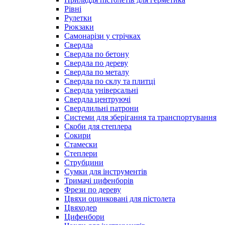
Рівні
Рулетки
Рюкзаки
Самонарізи у стрічках
Свердла
Свердла по бетону
Свердла по дереву
Свердла по металу
Свердла по склу та плитці
Свердла універсальні
Свердла центруючі
Свердлильні патрони
Системи для зберігання та транспортування
Скоби для степлера
Сокири
Стамески
Степлери
Струбцини
Сумки для інструментів
Тримачі цифенборів
Фрези по дереву
Цвяхи оцинковані для пістолета
Цвяходер
Цифенбори