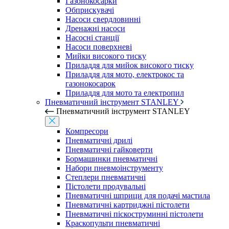
Газонокосарки
Обприскувачі
Насоси свердловинні
Дренажні насоси
Насосні станції
Насоси поверхневі
Мийки високого тиску
Приладдя для мийок високого тиску
Приладдя для мото, електрокос та
газонокосарок
Приладдя для мото та електропил
Пневматичний інструмент STANLEY
Пневматичний інструмент STANLEY
Компресори
Пневматичні дрилі
Пневматичні гайковерти
Бормашинки пневматичні
Набори пневмоінструменту
Степлери пневматичні
Пістолети продувальні
Пневматичні шприци для подачі мастила
Пневматичні картриджні пістолети
Пневматичні піскоструминні пістолети
Краскопульти пневматичні