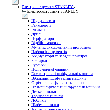
Електроінструмент STANLEY
Електроінструмент STANLEY
Шуруповерти
Гайковерти
Імпакти
Дрилі
Перфоратори
Відбійні молотки
Мультифункціональний інструмент
Набори інструментів
Акумулятори та зарядні пристрої
Болгарки
Рубанки
Полірувальні машини
Ексцентрикові шліфувальні машини
Вібраційні шліфувальні машини
Стрічкові шліфувальні машини
Прямошліфувальні шліфувальні машини
Дискові пилки
Торцювальні пили
Лобзики
Шабельні пилки
Акумуляторні викрутки