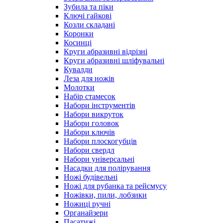
Зубила та піки
Ключі гайкові
Козли складані
Коронки
Косинці
Круги абразивні відрізні
Круги абразивні шліфувальні
Кувалди
Леза для ножів
Молотки
Набір стамесок
Набори інструментів
Набори викруток
Набори головок
Набори ключів
Набори плоскогубців
Набори свердл
Набори універсальні
Насадки для полірування
Ножі будівельні
Ножі для рубанка та рейсмусу
Ножівки, пили, лобзики
Ножиці ручні
Органайзери
Пасатижі