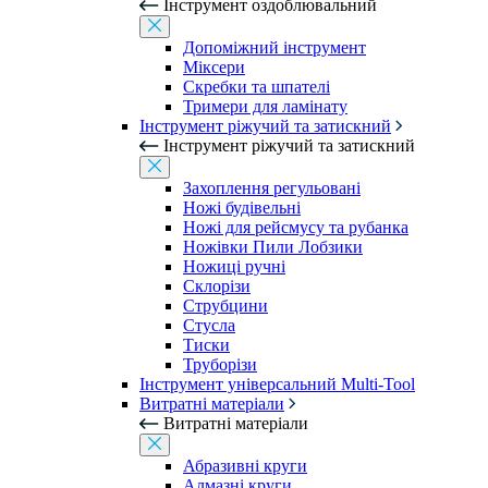
Інструмент оздоблювальний
Допоміжний інструмент
Міксери
Скребки та шпателі
Тримери для ламінату
Інструмент ріжучий та затискний
Інструмент ріжучий та затискний
Захоплення регульовані
Ножі будівельні
Ножі для рейсмусу та рубанка
Ножівки Пили Лобзики
Ножиці ручні
Склорізи
Струбцини
Стусла
Тиски
Труборізи
Інструмент універсальний Multi-Tool
Витратні матеріали
Витратні матеріали
Абразивні круги
Алмазні круги