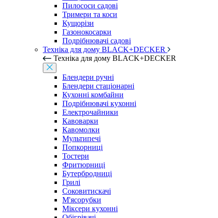
Пилососи садові
Тримери та коси
Кущорізи
Газонокосарки
Подрібнювачі садові
Техніка для дому BLACK+DECKER
Техніка для дому BLACK+DECKER
Блендери ручні
Блендери стаціонарні
Кухонні комбайни
Подрібнювачі кухонні
Електрочайники
Кавоварки
Кавомолки
Мультипечі
Попкорниці
Тостери
Фритюрниці
Бутербродниці
Грилі
Соковитискачі
М'ясорубки
Міксери кухонні
Обігрівачі