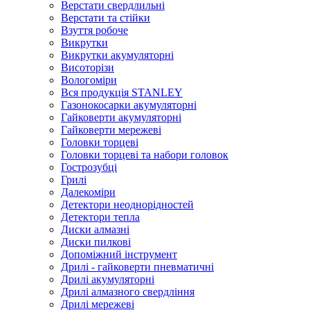
Верстати свердлильні
Верстати та стійки
Взуття робоче
Викрутки
Викрутки акумуляторні
Висоторізи
Вологоміри
Вся продукція STANLEY
Газонокосарки акумуляторні
Гайковерти акумуляторні
Гайковерти мережеві
Головки торцеві
Головки торцеві та набори головок
Гострозубці
Грилі
Далекоміри
Детектори неоднорідностей
Детектори тепла
Диски алмазні
Диски пилкові
Допоміжний інструмент
Дрилі - гайковерти пневматичні
Дрилі акумуляторні
Дрилі алмазного свердління
Дрилі мережеві