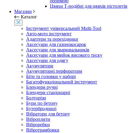
обоймою
Цвяхи Т-подібні для цвяхів пістолетів
Магазин
Каталог
Інструмент універсальний Multi-Tool
Авто-мото інструмент
Адаптери та перехідники
Аксесуари для газонокосарок
Аксесуари для зварювальників
Аксесуари для мийок високого тиску
Аксесуари для одягу
Акумулятори
Акумуляторні перфоратори
Біти та головки у наборі
Багатофункціональний інструмент
Блендери ручні
Блендери стаціонарні
Болторізи
Бури по бетону
Бутербродниці
Вібратори для бетону
Віброплити
Віброрейки
Вібротрамбовки