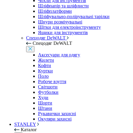
Чохли для інструментів
Шліфпапір та шліфлисти
Шліфплатформи
Шліфувально-полірувальні тарілки
Шнури розмічувальні
Щітки для електроінструменту
Ящики для інструментів
Спецодяг DeWALT
Спецодяг DeWALT
Аксесуари для одягу
Жилети
Кофти
Куртки
Поло
Робоче взуття
Світшоти
Футболки
Худи
Шорти
Штани
Рукавички захисні
Окуляри захисні
STANLEY
Каталог