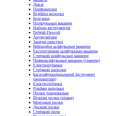
Дрилі
Перфоратори
Відбійні молотки
Болгарки
Полірувальні машини
Набори інструментів
DeWalt Flexvolt
Акумулятори
Зарядні пристрої
Вібраційні шліфувальні машини
Ексцентрикові шліфувальні машини
Стрічкові шліфувальні машини
Прямошліфувальні машини (гравери)
Електрорубанки
Стрічкові напилки
Багатофункціональний інструмент
(реноватори)
Електролобзики
Різьбярі шпильки
Пилки торцювальні
Відрізні пилки (різаки)
Монтажні пилки
Дискові пилки
Стрічкові пили