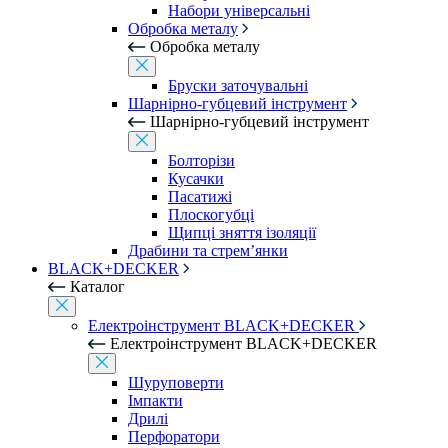
Набори універсальні
Обробка металу
Обробка металу
Бруски заточувальні
Шарнірно-губцевий інструмент
Шарнірно-губцевий інструмент
Болторізи
Кусачки
Пасатижі
Плоскогубці
Щипці зняття ізоляції
Драбини та стрем’янки
BLACK+DECKER
Каталог
Електроінструмент BLACK+DECKER
Електроінструмент BLACK+DECKER
Шуруповерти
Імпакти
Дрилі
Перфоратори