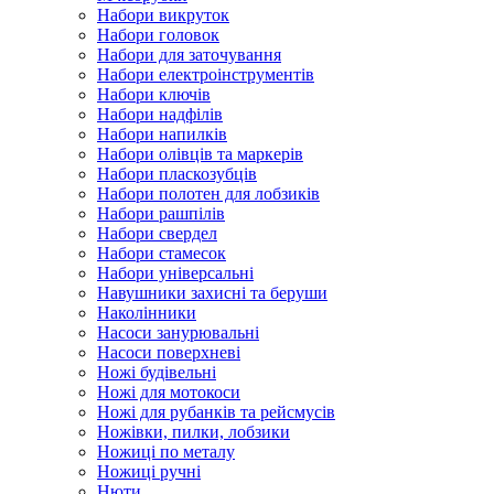
Набори викруток
Набори головок
Набори для заточування
Набори електроінструментів
Набори ключів
Набори надфілів
Набори напилків
Набори олівців та маркерів
Набори пласкозубців
Набори полотен для лобзиків
Набори рашпілів
Набори свердел
Набори стамесок
Набори універсальні
Навушники захисні та беруши
Наколінники
Насоси занурювальні
Насоси поверхневі
Ножі будівельні
Ножі для мотокоси
Ножі для рубанків та рейсмусів
Ножівки, пилки, лобзики
Ножиці по металу
Ножиці ручні
Нюти