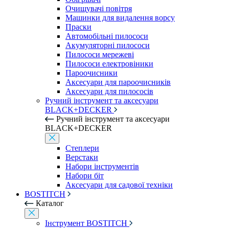
Очищувачі повітря
Машинки для видалення ворсу
Праски
Автомобільні пилососи
Акумуляторні пилососи
Пилососи мережеві
Пилососи електровіники
Пароочисники
Аксесуари для пароочисників
Аксесуари для пилососів
Ручний інструмент та аксесуари
BLACK+DECKER
Ручний інструмент та аксесуари
BLACK+DECKER
Степлери
Верстаки
Набори інструментів
Набори біт
Аксесуари для садової техніки
BOSTITCH
Каталог
Інструмент BOSTITCH