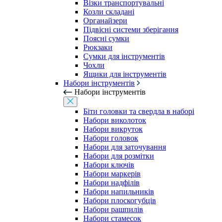
Візки транспортувальні
Козли складані
Органайзери
Підвісні системи зберігання
Поясні сумки
Рюкзаки
Сумки для інструментів
Чохли
Ящики для інструментів
Набори інструментів
Набори інструментів
Біти головки та свердла в наборі
Набори виколоток
Набори викруток
Набори головок
Набори для заточування
Набори для розмітки
Набори ключів
Набори маркерів
Набори надфілів
Набори напильників
Набори плоскогубців
Набори рашпилів
Набори стамесок