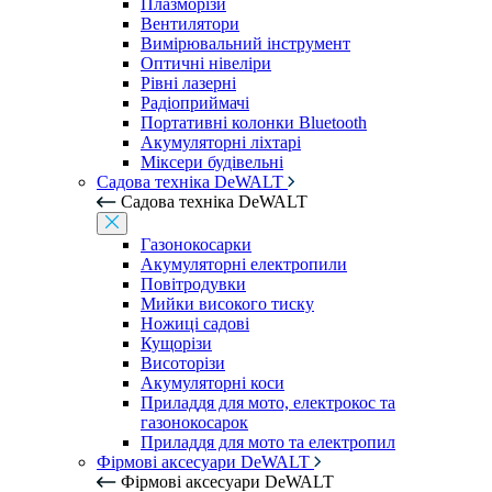
Плазморізи
Вентилятори
Вимірювальний інструмент
Оптичні нівеліри
Рівні лазерні
Радіоприймачі
Портативні колонки Bluetooth
Акумуляторні ліхтарі
Міксери будівельні
Садова техніка DeWALT
Садова техніка DeWALT
Газонокосарки
Акумуляторні електропили
Повітродувки
Мийки високого тиску
Ножиці садові
Кущорізи
Висоторізи
Акумуляторні коси
Приладдя для мото, електрокос та
газонокосарок
Приладдя для мото та електропил
Фірмові аксесуари DeWALT
Фірмові аксесуари DeWALT