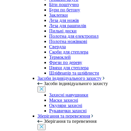
Біти поштучно
Бури по бетону
Заклепки
Леза для ножів
Леза для рашпилів
Пильні диски
Полотна для електропил
Полотна ножівкові
Свердла
Скоби для степлера
Термоклей
Фрези по дереву
Цвяхи для степлера
Шліфпапір та шліфлисти
Засоби індивідуального захисту
Засоби індивідуального захисту
Захисні навушники
Маски захисні
Окуляри захисні
Рукавички захисні
Зберігання та перевезення
Зберігання та перевезення