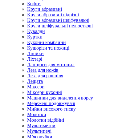
Кофти
Круги абразивні
Круги абразивні відрізні
Круги абразивні шліфувальні
Круги шліфувальні пелюсткові
Кувалди
Куртки
Кухонні комбайни
Кущорізи та ножиці
Лінійки
Ліхтарі
Ланцюги для мотопил
Леза для ножів
Леза для рашпіля
Лещата
Міксери
Міксери кухонні
Машинки для видалення ворсу
Мережеві подовжувачі
Мийки високого тиску
Молотки
Молотки відбійні
Мультиметри
Мультипечі
М’ясорубки