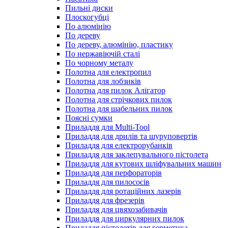
Пильні диски
Плоскогубці
По алюмінію
По дереву
По дереву, алюмінію, пластику
По нержавіючій сталі
По чорному металу
Полотна для електропил
Полотна для лобзиків
Полотна для пилок Алігатор
Полотна для стрічкових пилок
Полотна для шабельних пилок
Поясні сумки
Приладдя для Multi-Tool
Приладдя для дрилів та шуруповертів
Приладдя для електрорубанків
Приладдя для заклепувального пістолета
Приладдя для кутових шліфувальних машин
Приладдя для перфораторів
Приладдя для пилососів
Приладдя для ротаційних лазерів
Приладдя для фрезерів
Приладдя для цвяхозабивачів
Приладдя для циркулярних пилок
Приладдя пістолетів для герметика