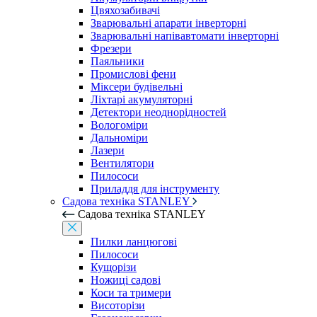
Цвяхозабивачі
Зварювальні апарати інверторні
Зварювальні напівавтомати інверторні
Фрезери
Паяльники
Промислові фени
Міксери будівельні
Ліхтарі акумуляторні
Детектори неоднорідностей
Вологоміри
Дальноміри
Лазери
Вентилятори
Пилососи
Приладдя для інструменту
Садова техніка STANLEY
Садова техніка STANLEY
Пилки ланцюгові
Пилососи
Кущорізи
Ножиці садові
Коси та тримери
Висоторізи