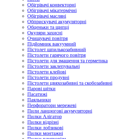
Обігрівачі конвекторні
Обігрівачі мікатермічні
Обігрівачі масляні
Обприскувачі акумуляторні
Обценьки та щипці
Окуляри захисні
Очищувачі повітря
Підйомник вакуумний
Пістолет шпилькозабивний
Пістолети гарячого повітря
Пістолети для змащення та герметика
Пістолети заклепувальні
Пістолети клейові
Пістолети продувні
Пістолети цвяхозабивні та скобозабивні
Парові щітки
Пасатижі
Паяльники
Перфоратори мережеві
Пили ланцюгові акумуляторні
Пилки Алігатор
Пилки відрізні
Пилки лобзикові
Пилки монтажні
Пилки плиткорізи