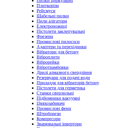
Пилки циркулярні
Плиткорізи
Рейсмуси
Шабельні пилки
Пили алігатори
Електроножиці
Пістолети заклепувальні
Фрезери
Промислові пилососи
Адаптери та перехідники
Вібратори для бетону
Віброплити
Віброрейки
Вібротрамбовки
Дрилі алмазного свердління
Резервуари для подачі води
Приладдя для вібраторів бетону
Пістолети для герметика
Станки сверлильні
Підйомники вакуумні
Цвяхозабивачі
Промислові фени
Штроборези
Компресори
Зварювальні інвертори