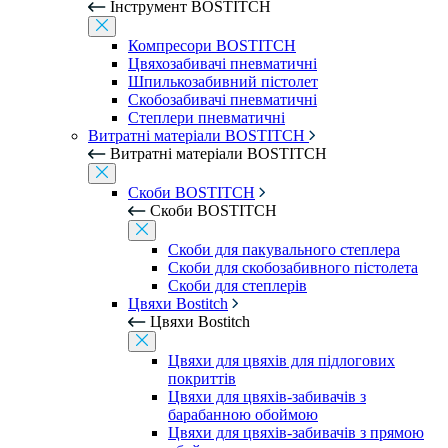
Інструмент BOSTITCH
Компресори BOSTITCH
Цвяхозабивачі пневматичні
Шпилькозабивний пістолет
Скобозабивачі пневматичні
Степлери пневматичні
Витратні матеріали BOSTITCH
Витратні матеріали BOSTITCH
Скоби BOSTITCH
Скоби BOSTITCH
Скоби для пакувального степлера
Скоби для скобозабивного пістолета
Скоби для степлерів
Цвяхи Bostitch
Цвяхи Bostitch
Цвяхи для цвяхів для підлогових
покриттів
Цвяхи для цвяхів-забивачів з
барабанною обоймою
Цвяхи для цвяхів-забивачів з прямою