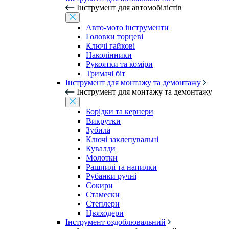
Інструмент для автомобілістів
Авто-мото інструменти
Головки торцеві
Ключі гайкові
Наколінники
Рукоятки та коміри
Тримачі біт
Інструмент для монтажу та демонтажу
Інструмент для монтажу та демонтажу
Борідки та кернери
Викрутки
Зубила
Ключі заклепувальні
Кувалди
Молотки
Рашпилі та напилки
Рубанки ручні
Сокири
Стамески
Степлери
Цвяходери
Інструмент оздоблювальний