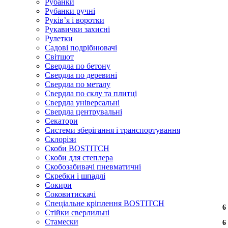
Рубанки
Рубанки ручні
Руківʼя і воротки
Рукавички захисні
Рулетки
Садові подрібнювачі
Світшот
Свердла по бетону
Свердла по деревині
Свердла по металу
Свердла по склу та плитці
Свердла універсальні
Свердла центрувальні
Секатори
Системи зберігання і транспортування
Склорізи
Скоби BOSTITCH
Скоби для степлера
Скобозабивачі пневматичні
Скребки і шпадлі
Сокири
Соковитискачі
Спеціальне кріплення BOSTITCH
6
6
6
6
6
Стійки сверлильні
Стамески
6
6
6
6
6