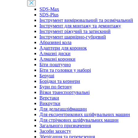
SDS-Max
SDS-Plus
Інструмент вимірювальний та розмічальний
Інструмент для монтажу та демонтажу
Інструмент ріжучий та затискний
Інструмент шарнірно-губцевий
Абразивні кола
Адаптери для коронок
Алмазні диски
Алмазні коронки
Біти поштучно
Біти та головки у наборі
Беруші
Борідки та кернери
Бури по бетону
Візки транспортувальні
Верстаки
Викрутки
Для дельташліфмашин
Для ексцентрикових шліфувальних машин
Для стрічкових шліфувальних машин
Загального призначення
Засоби захисту
Зберігання та перевезення