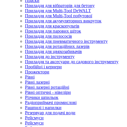
Праски
Приладдя для вібраторів для бетону
Приладдя для Multi-Tool DeWALT
Приладдя для Multi-Tool побутової
Приладдя для акумуляторних викруток
Приладдя для краскопультів
Приладдя для парових щіток
Приладдя для пилососів
Приладдя для пневматичного інструменту
Приладдя для ротаційних лазерів
Приладдя для цвяхозабивачів
Приладдя до інструменту
Приладдя та аксесуари до садового інструменту
Пробійці і кернери
Прожектори
Рівні
Рівні лазерні
Рівні лазерні ротаційні
Рівні оптичні - нівеліри
Різчики шпильок
Радіоприймачі промислові
Рашпилі і напилки
Резервуар для подачі води
Рейсмуси
Рейсмуси