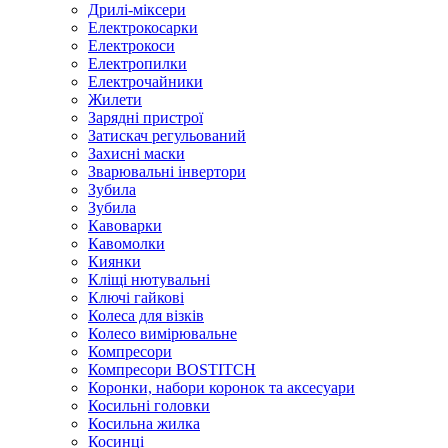
Дрилі-міксери
Електрокосарки
Електрокоси
Електропилки
Електрочайники
Жилети
Зарядні пристрої
Затискач регульований
Захисні маски
Зварювальні інвертори
Зубила
Зубила
Кавоварки
Кавомолки
Киянки
Кліщі нютувальні
Ключі гайкові
Колеса для візків
Колесо вимірювальне
Компресори
Компресори BOSTITCH
Коронки, набори коронок та аксесуари
Косильні головки
Косильна жилка
Косинці