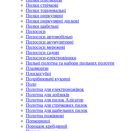
Пилки стрічкові
Пилки торцювальні
Пилки циркулярні
Пилки циркулярні дискові
Пилки шабельні
Пилососи
Пилососи автомобільні
Пилососи акумуляторні
Пилососи мережеві
Пилососи садові
Пилососи-електровіники
Пильні полотна та набори пильних полотен
Плазморізи
Плоскогубці
Подрібнювачі кухонні
Поло
Полотна для електроножівок
Полотна для лобзиків
Полотна для пилок Алігатор
Полотна для стрічкових пилок
Полотна для шабельних пилок
Полотна ножівкові
Попкорниці
Порошок крейдяний