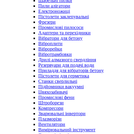
Шабельні пилки
Пили алігатори
Електроножиці
Пістолети заклепувальні
Фрезери
Промислові пилососи
Адаптери та перехідники
Вібратори для бетону
Віброплити
Віброрейки
Вібротрамбовки
Дрилі алмазного свердління
Резервуари для подачі води
Приладдя для вібраторів бетону
Пістолети для герметика
Станки сверлильні
Підйомники вакуумні
Цвяхозабивачі
Промислові фени
Штроборези
Компресори
Зварювальні інвертори
Плазморізи
Вентилятори
Вимірювальний інструмент