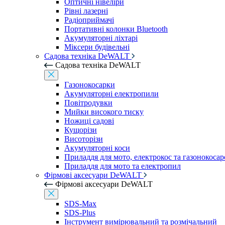
Оптичні нівеліри
Рівні лазерні
Радіоприймачі
Портативні колонки Bluetooth
Акумуляторні ліхтарі
Міксери будівельні
Садова техніка DeWALT
Садова техніка DeWALT
Газонокосарки
Акумуляторні електропили
Повітродувки
Мийки високого тиску
Ножиці садові
Кущорізи
Висоторізи
Акумуляторні коси
Приладдя для мото, електрокос та газонокосар
Приладдя для мото та електропил
Фірмові аксесуари DeWALT
Фірмові аксесуари DeWALT
SDS-Max
SDS-Plus
Інструмент вимірювальний та розмічальний