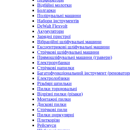
Відбійні молотки
Болгарки
Полірувальні машини
Набори інструментів
DeWalt Flexvolt
Акумулятори
Зарядні пристрої
Вібраційні шліфувальні машини
Ексцентрикові шліфувальні машини
Стрічкові шліфувальні машини
Прямошліфувальні машини (гравери)
Електрорубанки
Стрічкові напилки
Багатофункціональний інструмент (реноватор
Електролобзики
Різьбярі шпильки
Пилки торцювальні
Відрізні пилки (різаки)
Монтажні пилки
Дискові пилки
Стрічкові пили
Пилки циркулярні
Плиткорізи
Рейсмуси