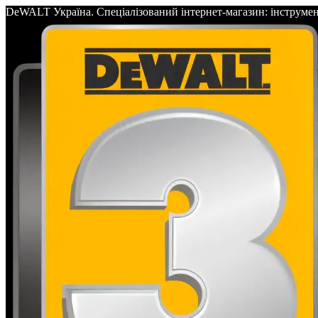
DeWALT Україна. Спеціалізований інтернет-магазин: інс