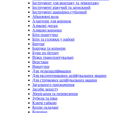
Інструмент для монтажу та демонтажу
Інструмент ріжучий та затискний
Інструмент шарнірно-губцевий
Абразивні кола
Адаптери для коронок
Алмазні диски
Алмазні коронки
Біти поштучно
Біти та головки у наборі
Беруші
Борідки та кернери
Бури по бетону
Візки транспортувальні
Верстаки
Викрутки
Для дельташліфмашин
Для ексцентрикових шліфувальних машин
Для стрічкових шліфувальних машин
Загального призначення
Засоби захисту
Зберігання та перевезення
Зубила та піки
Ключі гайкові
Козли складані
Коронки