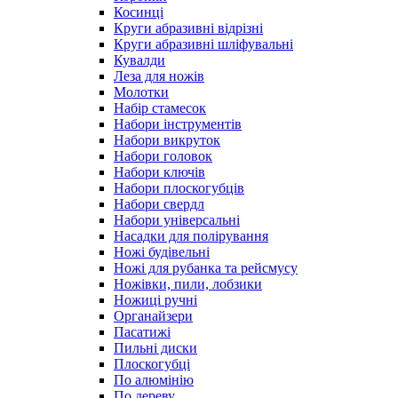
Косинці
Круги абразивні відрізні
Круги абразивні шліфувальні
Кувалди
Леза для ножів
Молотки
Набір стамесок
Набори інструментів
Набори викруток
Набори головок
Набори ключів
Набори плоскогубців
Набори свердл
Набори універсальні
Насадки для полірування
Ножі будівельні
Ножі для рубанка та рейсмусу
Ножівки, пили, лобзики
Ножиці ручні
Органайзери
Пасатижі
Пильні диски
Плоскогубці
По алюмінію
По дереву