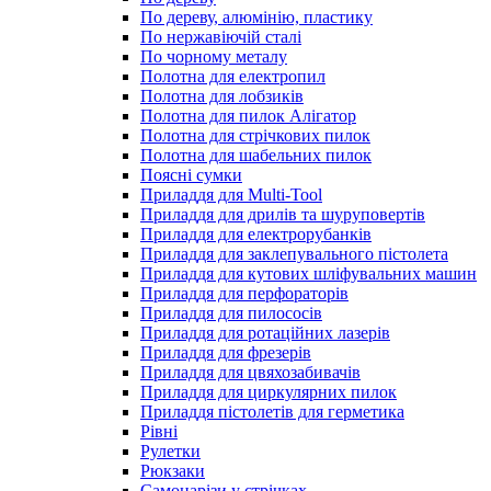
По дереву, алюмінію, пластику
По нержавіючій сталі
По чорному металу
Полотна для електропил
Полотна для лобзиків
Полотна для пилок Алігатор
Полотна для стрічкових пилок
Полотна для шабельних пилок
Поясні сумки
Приладдя для Multi-Tool
Приладдя для дрилів та шуруповертів
Приладдя для електрорубанків
Приладдя для заклепувального пістолета
Приладдя для кутових шліфувальних машин
Приладдя для перфораторів
Приладдя для пилососів
Приладдя для ротаційних лазерів
Приладдя для фрезерів
Приладдя для цвяхозабивачів
Приладдя для циркулярних пилок
Приладдя пістолетів для герметика
Рівні
Рулетки
Рюкзаки
Самонарізи у стрічках