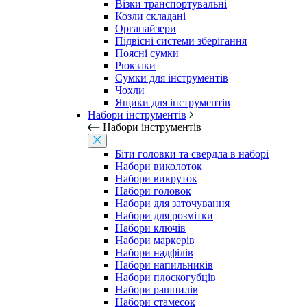
Візки транспортувальні
Козли складані
Органайзери
Підвісні системи зберігання
Поясні сумки
Рюкзаки
Сумки для інструментів
Чохли
Ящики для інструментів
Набори інструментів
Набори інструментів
Біти головки та свердла в наборі
Набори виколоток
Набори викруток
Набори головок
Набори для заточування
Набори для розмітки
Набори ключів
Набори маркерів
Набори надфілів
Набори напильників
Набори плоскогубців
Набори рашпилів
Набори стамесок