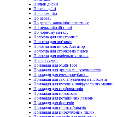
Пильні диски
Плоскогубці
По алюмінію
По дереву
По дереву, алюмінію, пластику
По нержавіючій сталі
По чорному металу
Полотна для електропил
Полотна для лобзиків
Полотна для пилок Алігатор
Полотна для стрічкових пилок
Полотна для шабельних пилок
Поясні сумки
Приладдя для Multi-Tool
Приладдя для дрилів та шуруповертів
Приладдя для електрорубанків
Приладдя для заклепувального пістолета
Приладдя для кутових шліфувальних машин
Приладдя для перфораторів
Приладдя для пилососів
Приладдя для ротаційних лазерів
Приладдя для фрезерів
Приладдя для цвяхозабивачів
Приладдя для циркулярних пилок
Приладдя пістолетів для герметика