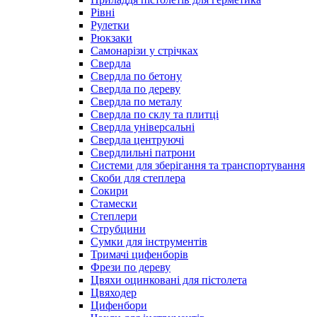
Рівні
Рулетки
Рюкзаки
Самонарізи у стрічках
Свердла
Свердла по бетону
Свердла по дереву
Свердла по металу
Свердла по склу та плитці
Свердла універсальні
Свердла центруючі
Свердлильні патрони
Системи для зберігання та транспортування
Скоби для степлера
Сокири
Стамески
Степлери
Струбцини
Сумки для інструментів
Тримачі цифенборів
Фрези по дереву
Цвяхи оцинковані для пістолета
Цвяходер
Цифенбори