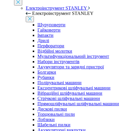
Електроінструмент STANLEY
Електроінструмент STANLEY
Шуруповерти
Гайковерти
Імпакти
Дрилі
Перфоратори
Відбійні молотки
Мультифункціональний інструмент
Набори інструментів
Акумулятори та зарядні пристрої
Болгарки
Рубанки
Полірувальні машини
Ексцентрикові шліфувальні машини
Вібраційні шліфувальні машини
Стрічкові шліфувальні машини
Прямошліфувальні шліфувальні машини
Дискові пилки
Торцювальні пили
Лобзики
Шабельні пилки
Акумуляторні викрутки