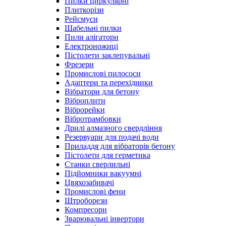
Пилки циркулярні
Плиткорізи
Рейсмуси
Шабельні пилки
Пили алігатори
Електроножиці
Пістолети заклепувальні
Фрезери
Промислові пилососи
Адаптери та перехідники
Вібратори для бетону
Віброплити
Віброрейки
Вібротрамбовки
Дрилі алмазного свердління
Резервуари для подачі води
Приладдя для вібраторів бетону
Пістолети для герметика
Станки сверлильні
Підйомники вакуумні
Цвяхозабивачі
Промислові фени
Штроборези
Компресори
Зварювальні інвертори