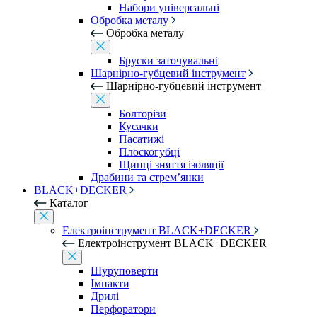
Набори універсальні
Обробка металу
Обробка металу
Бруски заточувальні
Шарнірно-губцевий інструмент
Шарнірно-губцевий інструмент
Болторізи
Кусачки
Пасатижі
Плоскогубці
Щипці зняття ізоляції
Драбини та стрем’янки
BLACK+DECKER
Каталог
Електроінструмент BLACK+DECKER
Електроінструмент BLACK+DECKER
Шуруповерти
Імпакти
Дрилі
Перфоратори