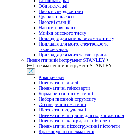
Газонокосарки
Обприскувачі
Насоси свердловинні
Дренажні насоси
Насосні станції
Насоси поверхневі
Мийки високого тиску
Приладдя для мийок високого тиску
Приладдя для мото, електрокос та
газонокосарок
Приладдя для мото та електропил
Пневматичний інструмент STANLEY
Пневматичний інструмент STANLEY
Компресори
Пневматичні дрилі
Пневматичні гайковерти
Бормашинки пневматичні
Набори пневмоінструменту
Степлери пневматичні
Пістолети продувальні
Пневматичні шприци для подачі мастила
Пневматичні картриджні пістолети
Пневматичні піскоструминні пістолети
Краскопульти пневматичні