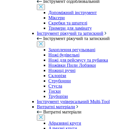
Інструмент оздоблювальний
Допоміжний інструмент
Міксери
Скребки та шпателі
Тримери для ламінату
Інструмент ріжучий та затискний
Інструмент ріжучий та затискний
Захоплення регульовані
Ножі будівельні
Ножі для рейсмусу та рубанка
Ножівки Пили Лобзики
Ножиці ручні
Склорізи
Струбцини
Стусла
Тиски
Труборізи
Інструмент універсальний Multi-Tool
Витратні матеріали
Витратні матеріали
Абразивні круги
Алмазні круги