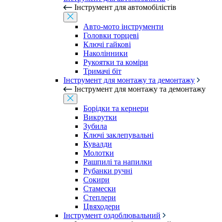
Інструмент для автомобілістів
Авто-мото інструменти
Головки торцеві
Ключі гайкові
Наколінники
Рукоятки та коміри
Тримачі біт
Інструмент для монтажу та демонтажу
Інструмент для монтажу та демонтажу
Борідки та кернери
Викрутки
Зубила
Ключі заклепувальні
Кувалди
Молотки
Рашпилі та напилки
Рубанки ручні
Сокири
Стамески
Степлери
Цвяходери
Інструмент оздоблювальний