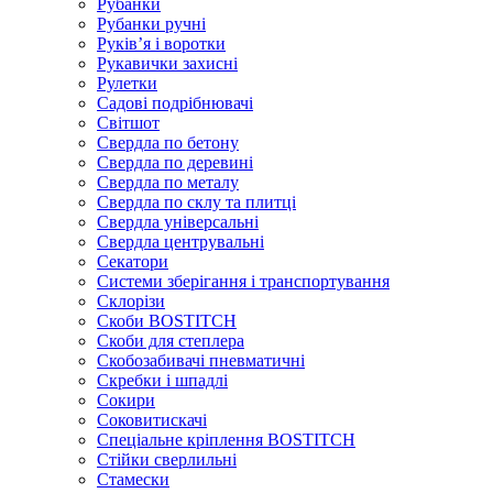
Рубанки
Рубанки ручні
Руківʼя і воротки
Рукавички захисні
Рулетки
Садові подрібнювачі
Світшот
Свердла по бетону
Свердла по деревині
Свердла по металу
Свердла по склу та плитці
Свердла універсальні
Свердла центрувальні
Секатори
Системи зберігання і транспортування
Склорізи
Скоби BOSTITCH
Скоби для степлера
Скобозабивачі пневматичні
Скребки і шпадлі
Сокири
Соковитискачі
Спеціальне кріплення BOSTITCH
Стійки сверлильні
Стамески