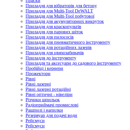
Праски
Приладдя для вібраторів для бетону
Приладдя для Multi-Tool DeWALT
Приладдя для Multi-Tool побутової
Приладдя для акумуляторних викруток
Приладдя для краскопультів
Приладдя для парових щіток
Приладдя для пилососів
Приладдя для пневматичного інструменту
Приладдя для ротаційних лазерів
Приладдя для цвяхозабивачів
Приладдя до інструменту
Приладдя та аксесуари до садового інструменту
Пробійці і кернери
Прожектори
Рівні
Рівні лазерні
Рівні лазерні ротаційні
Рівні оптичні - нівеліри
Різчики шпильок
Радіоприймачі промислові
Рашпилі і напилки
Резервуар для подачі води
Рейсмуси
Рейсмуси