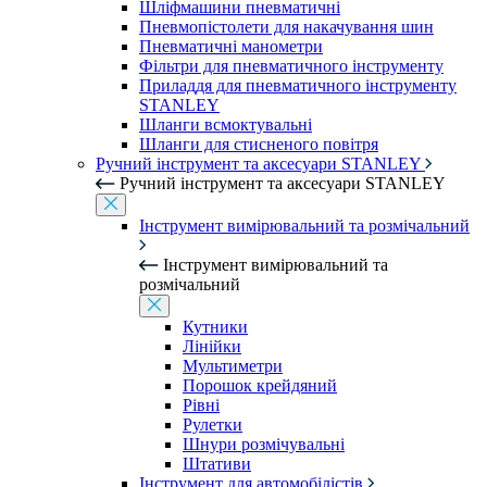
Шліфмашини пневматичні
Пневмопістолети для накачування шин
Пневматичні манометри
Фільтри для пневматичного інструменту
Приладдя для пневматичного інструменту
STANLEY
Шланги всмоктувальні
Шланги для стисненого повітря
Ручний інструмент та аксесуари STANLEY
Ручний інструмент та аксесуари STANLEY
Інструмент вимірювальний та розмічальний
Інструмент вимірювальний та
розмічальний
Кутники
Лінійки
Мультиметри
Порошок крейдяний
Рівні
Рулетки
Шнури розмічувальні
Штативи
Інструмент для автомобілістів