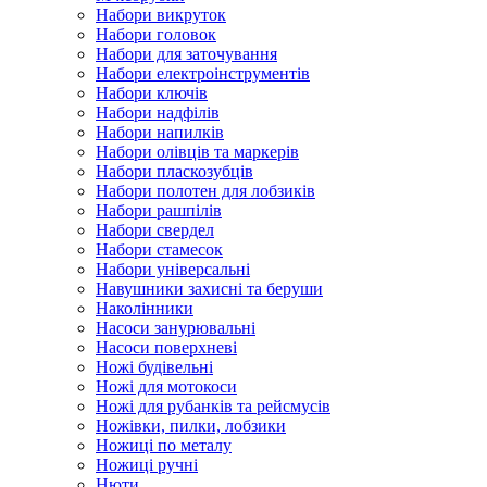
Набори викруток
Набори головок
Набори для заточування
Набори електроінструментів
Набори ключів
Набори надфілів
Набори напилків
Набори олівців та маркерів
Набори пласкозубців
Набори полотен для лобзиків
Набори рашпілів
Набори свердел
Набори стамесок
Набори універсальні
Навушники захисні та беруши
Наколінники
Насоси занурювальні
Насоси поверхневі
Ножі будівельні
Ножі для мотокоси
Ножі для рубанків та рейсмусів
Ножівки, пилки, лобзики
Ножиці по металу
Ножиці ручні
Нюти