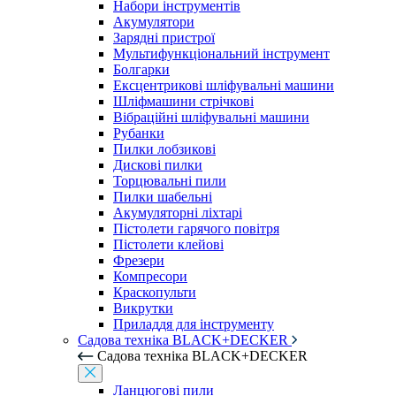
Набори інструментів
Акумулятори
Зарядні пристрої
Мультифункціональний інструмент
Болгарки
Ексцентрикові шліфувальні машини
Шліфмашини стрічкові
Вібраційні шліфувальні машини
Рубанки
Пилки лобзикові
Дискові пилки
Торцювальні пили
Пилки шабельні
Акумуляторні ліхтарі
Пістолети гарячого повітря
Пістолети клейові
Фрезери
Компресори
Краскопульти
Викрутки
Приладдя для інструменту
Садова техніка BLACK+DECKER
Садова техніка BLACK+DECKER
Ланцюгові пили