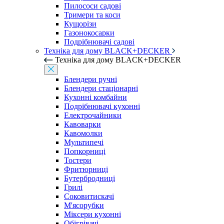
Пилососи садові
Тримери та коси
Кущорізи
Газонокосарки
Подрібнювачі садові
Техніка для дому BLACK+DECKER
Техніка для дому BLACK+DECKER
Блендери ручні
Блендери стаціонарні
Кухонні комбайни
Подрібнювачі кухонні
Електрочайники
Кавоварки
Кавомолки
Мультипечі
Попкорниці
Тостери
Фритюрниці
Бутербродниці
Грилі
Соковитискачі
М'ясорубки
Міксери кухонні
Обігрівачі