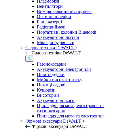
Плазморізи
Вентилятори
Вимірювальний інструмент
Оптичні нівеліри
Рівні лазерні
Радіоприймачі
Портативні колонки Bluetooth
Акумуляторні ліхтарі
Міксери будівельні
Садова техніка DeWALT
Садова техніка DeWALT
Газонокосарки
Акумуляторні електропили
Повітродувки
Мийки високого тиску
Ножиці садові
Кущорізи
Висоторізи
Акумуляторні коси
Приладдя для мото, електрокос та
газонокосарок
Приладдя для мото та електропил
Фірмові аксесуари DeWALT
Фірмові аксесуари DeWALT