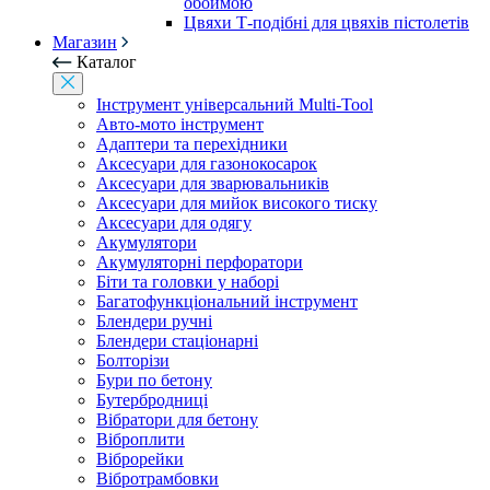
обоймою
Цвяхи Т-подібні для цвяхів пістолетів
Магазин
Каталог
Інструмент універсальний Multi-Tool
Авто-мото інструмент
Адаптери та перехідники
Аксесуари для газонокосарок
Аксесуари для зварювальників
Аксесуари для мийок високого тиску
Аксесуари для одягу
Акумулятори
Акумуляторні перфоратори
Біти та головки у наборі
Багатофункціональний інструмент
Блендери ручні
Блендери стаціонарні
Болторізи
Бури по бетону
Бутербродниці
Вібратори для бетону
Віброплити
Віброрейки
Вібротрамбовки