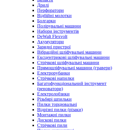
Дрилі
Перфоратори
Відбійні молотки
Болгарки
Полірувальні машини
Набори інструментів
DeWalt Flexvolt
Акумулятори
Зарядні пристрої
Вібраційні шліфувальні машини
Ексцентрикові шліфувальні машини
Стрічкові шліфувальні машини
Прямошліфувальні машини (гравери)
Електрорубанки
Стрічкові напилки
Багатофункціональний інструмент
(реноватори)
Електролобзики
Різьбярі шпильки
Пилки торцювальні
Відрізні пилки (різаки)
Монтажні пилки
Дискові пилки
Стрічкові пили