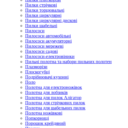
Пилки стрічкові
Пилки торцювальні
Пилки циркулярні
Пилки циркулярні дискові
Пилки шабельні
Пилососи
Пилососи автомобільні
Пилососи акумуляторні
Пилососи мережеві
Пилососи садові
Пилососи-електровіники
Пильні полотна та набори пильних полотен
Плазморізи
Плоскогубці
Подрібнювачі кухонні
Поло
Полотна для електроножівок
Полотна для лобзиків
Полотна для пилок Алігатор
Полотна для стрічкових пилок
Полотна для шабельних пилок
Полотна ножівкові
Попкорниці
Порошок крейдяний