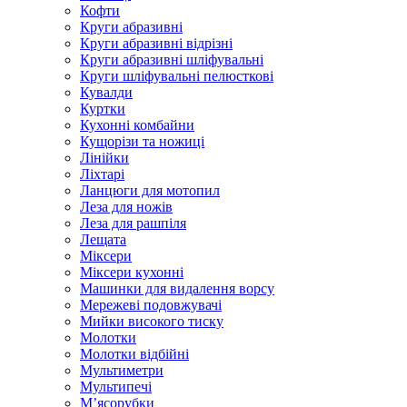
Кофти
Круги абразивні
Круги абразивні відрізні
Круги абразивні шліфувальні
Круги шліфувальні пелюсткові
Кувалди
Куртки
Кухонні комбайни
Кущорізи та ножиці
Лінійки
Ліхтарі
Ланцюги для мотопил
Леза для ножів
Леза для рашпіля
Лещата
Міксери
Міксери кухонні
Машинки для видалення ворсу
Мережеві подовжувачі
Мийки високого тиску
Молотки
Молотки відбійні
Мультиметри
Мультипечі
М’ясорубки