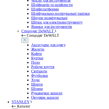
Чохли для інструментів
Шліфпапір та шліфлисти
Шліфплатформи
Шліфувально-полірувальні тарілки
Шнури розмічувальні
Щітки для електроінструменту
Ящики для інструментів
Спецодяг DeWALT
Спецодяг DeWALT
Аксесуари для одягу
Жилети
Кофти
Куртки
Поло
Робоче взуття
Світшоти
Футболки
Худи
Шорти
Штани
Рукавички захисні
Окуляри захисні
STANLEY
Каталог