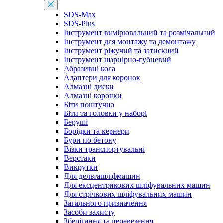
SDS-Max
SDS-Plus
Інструмент вимірювальний та розмічальний
Інструмент для монтажу та демонтажу
Інструмент ріжучий та затискний
Інструмент шарнірно-губцевий
Абразивні кола
Адаптери для коронок
Алмазні диски
Алмазні коронки
Біти поштучно
Біти та головки у наборі
Беруші
Борідки та кернери
Бури по бетону
Візки транспортувальні
Верстаки
Викрутки
Для дельташліфмашин
Для ексцентрикових шліфувальних машин
Для стрічкових шліфувальних машин
Загального призначення
Засоби захисту
Зберігання та перевезення