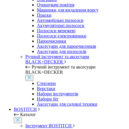
Очищувачі повітря
Машинки для видалення ворсу
Праски
Автомобільні пилососи
Акумуляторні пилососи
Пилососи мережеві
Пилососи електровіники
Пароочисники
Аксесуари для пароочисників
Аксесуари для пилососів
Ручний інструмент та аксесуари
BLACK+DECKER
Ручний інструмент та аксесуари
BLACK+DECKER
Степлери
Верстаки
Набори інструментів
Набори біт
Аксесуари для садової техніки
BOSTITCH
Каталог
Інструмент BOSTITCH