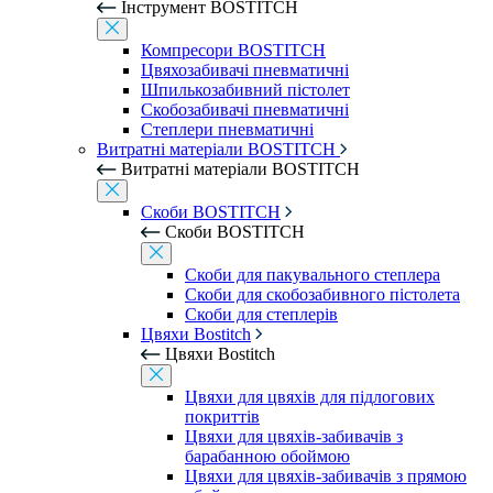
Інструмент BOSTITCH
Компресори BOSTITCH
Цвяхозабивачі пневматичні
Шпилькозабивний пістолет
Скобозабивачі пневматичні
Степлери пневматичні
Витратні матеріали BOSTITCH
Витратні матеріали BOSTITCH
Скоби BOSTITCH
Скоби BOSTITCH
Скоби для пакувального степлера
Скоби для скобозабивного пістолета
Скоби для степлерів
Цвяхи Bostitch
Цвяхи Bostitch
Цвяхи для цвяхів для підлогових
покриттів
Цвяхи для цвяхів-забивачів з
барабанною обоймою
Цвяхи для цвяхів-забивачів з прямою