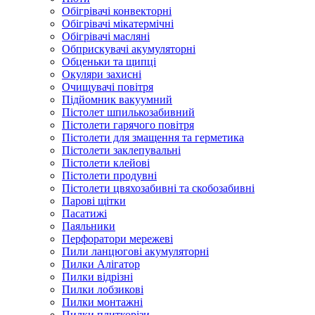
Обігрівачі конвекторні
Обігрівачі мікатермічні
Обігрівачі масляні
Обприскувачі акумуляторні
Обценьки та щипці
Окуляри захисні
Очищувачі повітря
Підйомник вакуумний
Пістолет шпилькозабивний
Пістолети гарячого повітря
Пістолети для змащення та герметика
Пістолети заклепувальні
Пістолети клейові
Пістолети продувні
Пістолети цвяхозабивні та скобозабивні
Парові щітки
Пасатижі
Паяльники
Перфоратори мережеві
Пили ланцюгові акумуляторні
Пилки Алігатор
Пилки відрізні
Пилки лобзикові
Пилки монтажні
Пилки плиткорізи