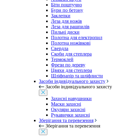
Біти поштучно
Бури по бетону
Заклепки
Леза для ножів
Леза для рашпилів
Пильні диски
Полотна для електропил
Полотна ножівкові
Свердла
Скоби для степлера
Термоклей
Фрези по дереву
Цвяхи для степлера
Шліфпапір та шліфлисти
Засоби індивідуального захисту
Засоби індивідуального захисту
Захисні навушники
Маски захисні
Окуляри захисні
Рукавички захисні
Зберігання та перевезення
Зберігання та перевезення