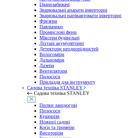
Цвяхозабивачі
Зварювальні апарати інверторні
Зварювальні напівавтомати інверторні
Фрезери
Паяльники
Промислові фени
Міксери будівельні
Ліхтарі акумуляторні
Детектори неоднорідностей
Вологоміри
Дальноміри
Лазери
Вентилятори
Пилососи
Приладдя для інструменту
Садова техніка STANLEY
Садова техніка STANLEY
Пилки ланцюгові
Пилососи
Кущорізи
Ножиці садові
Коси та тримери
Висоторізи