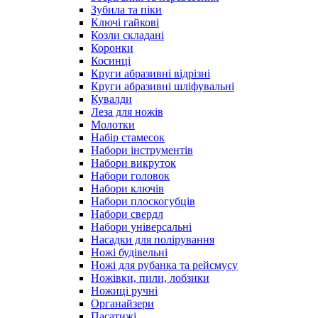
Зубила та піки
Ключі гайкові
Козли складані
Коронки
Косинці
Круги абразивні відрізні
Круги абразивні шліфувальні
Кувалди
Леза для ножів
Молотки
Набір стамесок
Набори інструментів
Набори викруток
Набори головок
Набори ключів
Набори плоскогубців
Набори свердл
Набори універсальні
Насадки для полірування
Ножі будівельні
Ножі для рубанка та рейсмусу
Ножівки, пили, лобзики
Ножиці ручні
Органайзери
Пасатижі