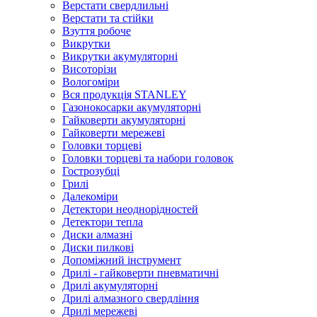
Верстати свердлильні
Верстати та стійки
Взуття робоче
Викрутки
Викрутки акумуляторні
Висоторізи
Вологоміри
Вся продукція STANLEY
Газонокосарки акумуляторні
Гайковерти акумуляторні
Гайковерти мережеві
Головки торцеві
Головки торцеві та набори головок
Гострозубці
Грилі
Далекоміри
Детектори неоднорідностей
Детектори тепла
Диски алмазні
Диски пилкові
Допоміжний інструмент
Дрилі - гайковерти пневматичні
Дрилі акумуляторні
Дрилі алмазного свердління
Дрилі мережеві