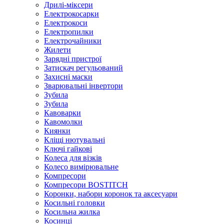
Дрилі-міксери
Електрокосарки
Електрокоси
Електропилки
Електрочайники
Жилети
Зарядні пристрої
Затискач регульований
Захисні маски
Зварювальні інвертори
Зубила
Зубила
Кавоварки
Кавомолки
Киянки
Кліщі нютувальні
Ключі гайкові
Колеса для візків
Колесо вимірювальне
Компресори
Компресори BOSTITCH
Коронки, набори коронок та аксесуари
Косильні головки
Косильна жилка
Косинці