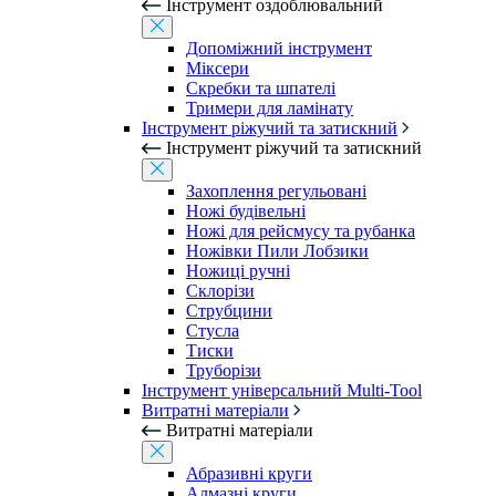
Інструмент оздоблювальний
Допоміжний інструмент
Міксери
Скребки та шпателі
Тримери для ламінату
Інструмент ріжучий та затискний
Інструмент ріжучий та затискний
Захоплення регульовані
Ножі будівельні
Ножі для рейсмусу та рубанка
Ножівки Пили Лобзики
Ножиці ручні
Склорізи
Струбцини
Стусла
Тиски
Труборізи
Інструмент універсальний Multi-Tool
Витратні матеріали
Витратні матеріали
Абразивні круги
Алмазні круги