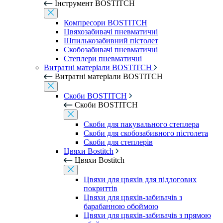
Інструмент BOSTITCH
Компресори BOSTITCH
Цвяхозабивачі пневматичні
Шпилькозабивний пістолет
Скобозабивачі пневматичні
Степлери пневматичні
Витратні матеріали BOSTITCH
Витратні матеріали BOSTITCH
Скоби BOSTITCH
Скоби BOSTITCH
Скоби для пакувального степлера
Скоби для скобозабивного пістолета
Скоби для степлерів
Цвяхи Bostitch
Цвяхи Bostitch
Цвяхи для цвяхів для підлогових
покриттів
Цвяхи для цвяхів-забивачів з
барабанною обоймою
Цвяхи для цвяхів-забивачів з прямою