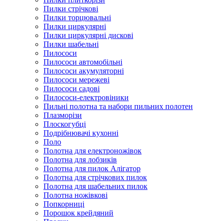
Пилки стрічкові
Пилки торцювальні
Пилки циркулярні
Пилки циркулярні дискові
Пилки шабельні
Пилососи
Пилососи автомобільні
Пилососи акумуляторні
Пилососи мережеві
Пилососи садові
Пилососи-електровіники
Пильні полотна та набори пильних полотен
Плазморізи
Плоскогубці
Подрібнювачі кухонні
Поло
Полотна для електроножівок
Полотна для лобзиків
Полотна для пилок Алігатор
Полотна для стрічкових пилок
Полотна для шабельних пилок
Полотна ножівкові
Попкорниці
Порошок крейдяний