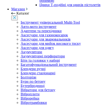
обоймою
Цвяхи Т-подібні для цвяхів пістолетів
Магазин
Каталог
Інструмент універсальний Multi-Tool
Авто-мото інструмент
Адаптери та перехідники
Аксесуари для газонокосарок
Аксесуари для зварювальників
Аксесуари для мийок високого тиску
Аксесуари для одягу
Акумулятори
Акумуляторні перфоратори
Біти та головки у наборі
Багатофункціональний інструмент
Блендери ручні
Блендери стаціонарні
Болторізи
Бури по бетону
Бутербродниці
Вібратори для бетону
Віброплити
Віброрейки
Вібротрамбовки