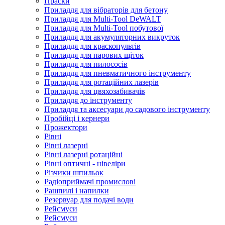
Праски
Приладдя для вібраторів для бетону
Приладдя для Multi-Tool DeWALT
Приладдя для Multi-Tool побутової
Приладдя для акумуляторних викруток
Приладдя для краскопультів
Приладдя для парових щіток
Приладдя для пилососів
Приладдя для пневматичного інструменту
Приладдя для ротаційних лазерів
Приладдя для цвяхозабивачів
Приладдя до інструменту
Приладдя та аксесуари до садового інструменту
Пробійці і кернери
Прожектори
Рівні
Рівні лазерні
Рівні лазерні ротаційні
Рівні оптичні - нівеліри
Різчики шпильок
Радіоприймачі промислові
Рашпилі і напилки
Резервуар для подачі води
Рейсмуси
Рейсмуси