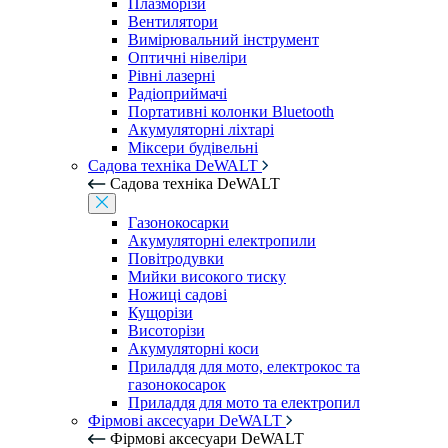
Плазморізи
Вентилятори
Вимірювальний інструмент
Оптичні нівеліри
Рівні лазерні
Радіоприймачі
Портативні колонки Bluetooth
Акумуляторні ліхтарі
Міксери будівельні
Садова техніка DeWALT
Садова техніка DeWALT
Газонокосарки
Акумуляторні електропили
Повітродувки
Мийки високого тиску
Ножиці садові
Кущорізи
Висоторізи
Акумуляторні коси
Приладдя для мото, електрокос та
газонокосарок
Приладдя для мото та електропил
Фірмові аксесуари DeWALT
Фірмові аксесуари DeWALT