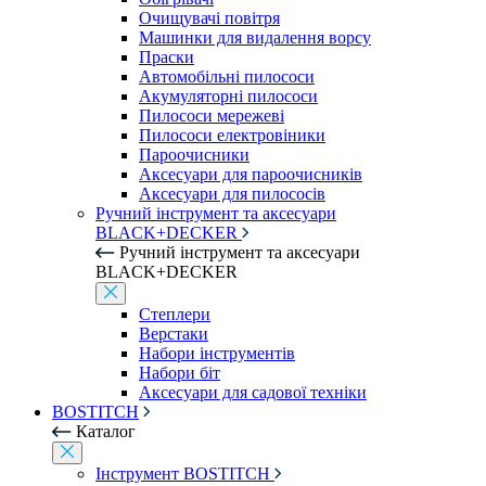
Очищувачі повітря
Машинки для видалення ворсу
Праски
Автомобільні пилососи
Акумуляторні пилососи
Пилососи мережеві
Пилососи електровіники
Пароочисники
Аксесуари для пароочисників
Аксесуари для пилососів
Ручний інструмент та аксесуари
BLACK+DECKER
Ручний інструмент та аксесуари
BLACK+DECKER
Степлери
Верстаки
Набори інструментів
Набори біт
Аксесуари для садової техніки
BOSTITCH
Каталог
Інструмент BOSTITCH