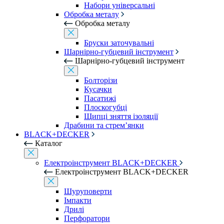
Набори універсальні
Обробка металу
Обробка металу
Бруски заточувальні
Шарнірно-губцевий інструмент
Шарнірно-губцевий інструмент
Болторізи
Кусачки
Пасатижі
Плоскогубці
Щипці зняття ізоляції
Драбини та стрем’янки
BLACK+DECKER
Каталог
Електроінструмент BLACK+DECKER
Електроінструмент BLACK+DECKER
Шуруповерти
Імпакти
Дрилі
Перфоратори