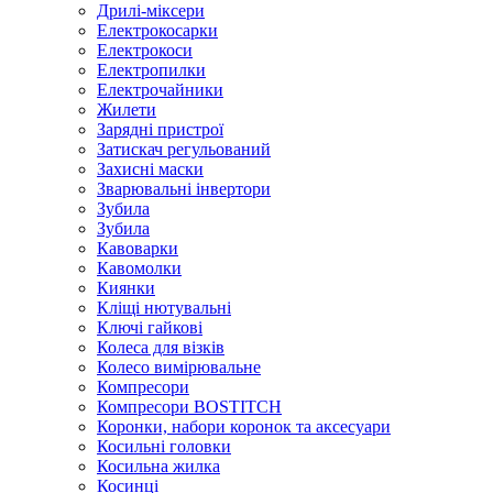
Дрилі-міксери
Електрокосарки
Електрокоси
Електропилки
Електрочайники
Жилети
Зарядні пристрої
Затискач регульований
Захисні маски
Зварювальні інвертори
Зубила
Зубила
Кавоварки
Кавомолки
Киянки
Кліщі нютувальні
Ключі гайкові
Колеса для візків
Колесо вимірювальне
Компресори
Компресори BOSTITCH
Коронки, набори коронок та аксесуари
Косильні головки
Косильна жилка
Косинці