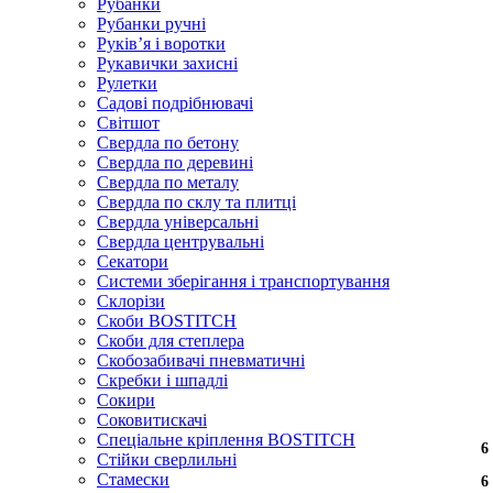
Рубанки
Рубанки ручні
Руківʼя і воротки
Рукавички захисні
Рулетки
Садові подрібнювачі
Світшот
Свердла по бетону
Свердла по деревині
Свердла по металу
Свердла по склу та плитці
Свердла універсальні
Свердла центрувальні
Секатори
Системи зберігання і транспортування
Склорізи
Скоби BOSTITCH
Скоби для степлера
Скобозабивачі пневматичні
Скребки і шпадлі
Сокири
Соковитискачі
Спеціальне кріплення BOSTITCH
6
6
6
6
Стійки сверлильні
Стамески
6
6
6
6