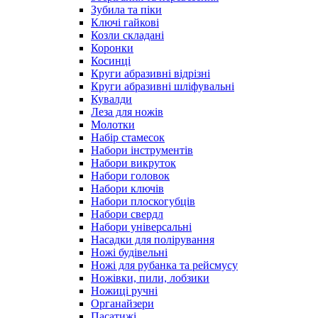
Зубила та піки
Ключі гайкові
Козли складані
Коронки
Косинці
Круги абразивні відрізні
Круги абразивні шліфувальні
Кувалди
Леза для ножів
Молотки
Набір стамесок
Набори інструментів
Набори викруток
Набори головок
Набори ключів
Набори плоскогубців
Набори свердл
Набори універсальні
Насадки для полірування
Ножі будівельні
Ножі для рубанка та рейсмусу
Ножівки, пили, лобзики
Ножиці ручні
Органайзери
Пасатижі