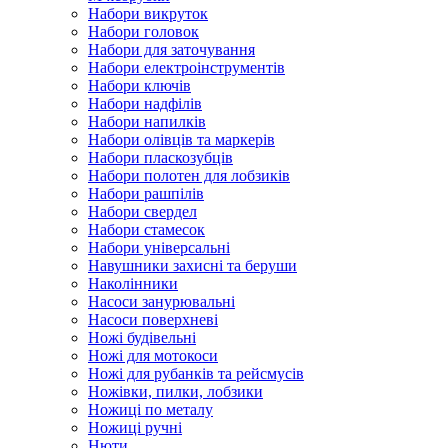
Набори викруток
Набори головок
Набори для заточування
Набори електроінструментів
Набори ключів
Набори надфілів
Набори напилків
Набори олівців та маркерів
Набори пласкозубців
Набори полотен для лобзиків
Набори рашпілів
Набори свердел
Набори стамесок
Набори універсальні
Навушники захисні та беруши
Наколінники
Насоси занурювальні
Насоси поверхневі
Ножі будівельні
Ножі для мотокоси
Ножі для рубанків та рейсмусів
Ножівки, пилки, лобзики
Ножиці по металу
Ножиці ручні
Нюти