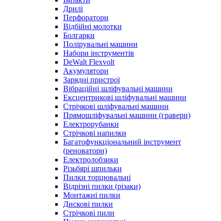
Дрилі
Перфоратори
Відбійні молотки
Болгарки
Полірувальні машини
Набори інструментів
DeWalt Flexvolt
Акумулятори
Зарядні пристрої
Вібраційні шліфувальні машини
Ексцентрикові шліфувальні машини
Стрічкові шліфувальні машини
Прямошліфувальні машини (гравери)
Електрорубанки
Стрічкові напилки
Багатофункціональний інструмент
(реноватори)
Електролобзики
Різьбярі шпильки
Пилки торцювальні
Відрізні пилки (різаки)
Монтажні пилки
Дискові пилки
Стрічкові пили