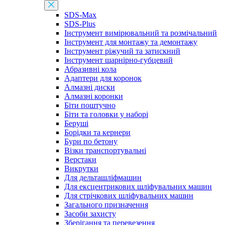
SDS-Max
SDS-Plus
Інструмент вимірювальний та розмічальний
Інструмент для монтажу та демонтажу
Інструмент ріжучий та затискний
Інструмент шарнірно-губцевий
Абразивні кола
Адаптери для коронок
Алмазні диски
Алмазні коронки
Біти поштучно
Біти та головки у наборі
Беруші
Борідки та кернери
Бури по бетону
Візки транспортувальні
Верстаки
Викрутки
Для дельташліфмашин
Для ексцентрикових шліфувальних машин
Для стрічкових шліфувальних машин
Загального призначення
Засоби захисту
Зберігання та перевезення