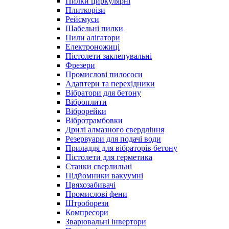
Пилки циркулярні
Плиткорізи
Рейсмуси
Шабельні пилки
Пили алігатори
Електроножиці
Пістолети заклепувальні
Фрезери
Промислові пилососи
Адаптери та перехідники
Вібратори для бетону
Віброплити
Віброрейки
Вібротрамбовки
Дрилі алмазного свердління
Резервуари для подачі води
Приладдя для вібраторів бетону
Пістолети для герметика
Станки сверлильні
Підйомники вакуумні
Цвяхозабивачі
Промислові фени
Штроборези
Компресори
Зварювальні інвертори