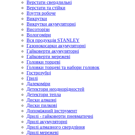
Верстати свердлильні
Верстати та стійки
Взуття робоче
Викрутки
Викрутки акумуляторні
Висоторізи
Вологоміри
Вся продукція STANLEY
Газонокосарки акумуляторні
Гайковерти акумуляторні
Гайковерти мережеві
Головки торцеві
Головки торцеві та набори головок
Гострозубці
Грилі
Далекоміри
Детектори неоднорідностей
Детектори тепла
Диски алмазні
Диски пилкові
Допоміжний інструмент
Дрилі - гайковерти пневматичні
Дрилі акумуляторні
Дрилі алмазного свердління
Дрилі мережеві