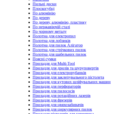
Пильні диски
Плоскогубці
По алюмінію
По дереву
По дереву, алюмінію, пластику
По нержавіючій сталі
По чорному металу
Полотна для електропил
Полотна для лобзиків
Полотна для пилок Алігатор
Полотна для стрічкових пилок
Полотна для шабельних пилок
Поясні сумки
Приладдя для Multi-Tool
Приладдя для дрилів та шуруповертів
Приладдя для електрорубанків
Приладдя для заклепувального пістолета
Приладдя для кутових шліфувальних машин
Приладдя для перфораторів
Приладдя для пилососів
Приладдя для ротаційних лазерів
Приладдя для фрезерів
Приладдя для цвяхозабивачів
Приладдя для циркулярних пилок
Приладдя пістолетів для герметика