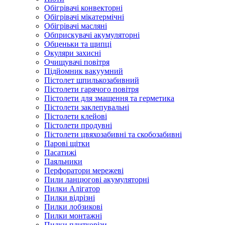
Обігрівачі конвекторні
Обігрівачі мікатермічні
Обігрівачі масляні
Обприскувачі акумуляторні
Обценьки та щипці
Окуляри захисні
Очищувачі повітря
Підйомник вакуумний
Пістолет шпилькозабивний
Пістолети гарячого повітря
Пістолети для змащення та герметика
Пістолети заклепувальні
Пістолети клейові
Пістолети продувні
Пістолети цвяхозабивні та скобозабивні
Парові щітки
Пасатижі
Паяльники
Перфоратори мережеві
Пили ланцюгові акумуляторні
Пилки Алігатор
Пилки відрізні
Пилки лобзикові
Пилки монтажні
Пилки плиткорізи