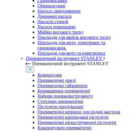
Газонокосарки
Обприскувачі
Насоси свердловинні
Дренажні насоси
Насосні станції
Насоси поверхневі
Мийки високого тиску
Приладдя для мийок високого тиску
Приладдя для мото, електрокос та
газонокосарок
Приладдя для мото та електропил
Пневматичний інструмент STANLEY
Пневматичний інструмент STANLEY
Компресори
Пневматичні дрилі
Пневматичні гайковерти
Бормашинки пневматичні
Набори пневмоінструменту
Степлери пневматичні
Пістолети продувальні
Пневматичні шприци для подачі мастила
Пневматичні картриджні пістолети
Пневматичні піскоструминні пістолети
Краскопульти пневматичні