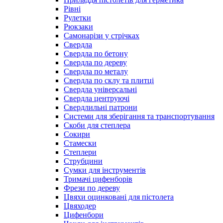
Рівні
Рулетки
Рюкзаки
Самонарізи у стрічках
Свердла
Свердла по бетону
Свердла по дереву
Свердла по металу
Свердла по склу та плитці
Свердла універсальні
Свердла центруючі
Свердлильні патрони
Системи для зберігання та транспортування
Скоби для степлера
Сокири
Стамески
Степлери
Струбцини
Сумки для інструментів
Тримачі цифенборів
Фрези по дереву
Цвяхи оцинковані для пістолета
Цвяходер
Цифенбори