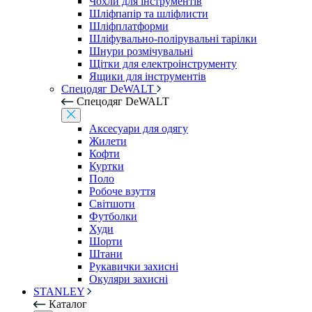
Чохли для інструментів
Шліфпапір та шліфлисти
Шліфплатформи
Шліфувально-полірувальні тарілки
Шнури розмічувальні
Щітки для електроінструменту
Ящики для інструментів
Спецодяг DeWALT
Спецодяг DeWALT
Аксесуари для одягу
Жилети
Кофти
Куртки
Поло
Робоче взуття
Світшоти
Футболки
Худи
Шорти
Штани
Рукавички захисні
Окуляри захисні
STANLEY
Каталог