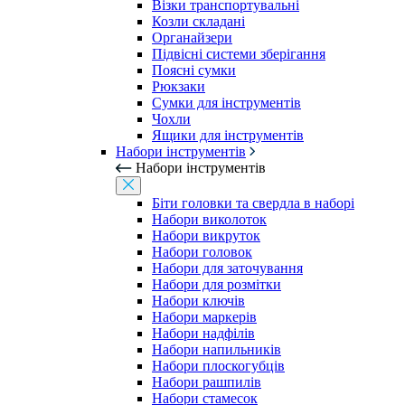
Візки транспортувальні
Козли складані
Органайзери
Підвісні системи зберігання
Поясні сумки
Рюкзаки
Сумки для інструментів
Чохли
Ящики для інструментів
Набори інструментів
Набори інструментів
Біти головки та свердла в наборі
Набори виколоток
Набори викруток
Набори головок
Набори для заточування
Набори для розмітки
Набори ключів
Набори маркерів
Набори надфілів
Набори напильників
Набори плоскогубців
Набори рашпилів
Набори стамесок