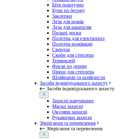
Біти поштучно
Бури по бетону
Заклепки
Леза для ножів
Леза для рашпилів
Пильні диски
Полотна для електропил
Полотна ножівкові
Свердла
Скоби для степлера
Термоклей
Фрези по дереву
Цвяхи для степлера
Шліфпапір та шліфлисти
Засоби індивідуального захисту
Засоби індивідуального захисту
Захисні навушники
Маски захисні
Окуляри захисні
Рукавички захисні
Зберігання та перевезення
Зберігання та перевезення