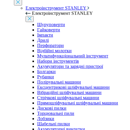
Електроінструмент STANLEY
Електроінструмент STANLEY
Шуруповерти
Гайковерти
Імпакти
Дрилі
Перфоратори
Відбійні молотки
Мультифункціональний інструмент
Набори інструментів
Акумулятори та зарядні пристрої
Болгарки
Рубанки
Полірувальні машини
Ексцентрикові шліфувальні машини
Вібраційні шліфувальні машини
Стрічкові шліфувальні машини
Прямошліфувальні шліфувальні машини
Дискові пилки
Торцювальні пили
Лобзики
Шабельні пилки
Акумуляторні викрутки