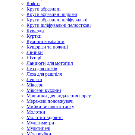
Кофти
Круги абразивні
Круги абразивні відрізні
Круги абразивні шліфувальні
Круги шліфувальні пелюсткові
Кувалди
Куртки
Кухонні комбайни
Кущорізи та ножиці
Лінійки
Ліхтарі
Ланцюги для мотопил
Леза для ножів
Леза для рашпіля
Лещата
Міксери
Міксери кухонні
Машинки для видалення ворсу
Мережеві подовжувачі
Мийки високого тиску
Молотки
Молотки відбійні
Мультиметри
Мультипечі
М’ясорубки