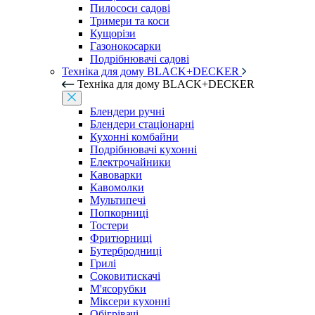
Пилососи садові
Тримери та коси
Кущорізи
Газонокосарки
Подрібнювачі садові
Техніка для дому BLACK+DECKER
Техніка для дому BLACK+DECKER
Блендери ручні
Блендери стаціонарні
Кухонні комбайни
Подрібнювачі кухонні
Електрочайники
Кавоварки
Кавомолки
Мультипечі
Попкорниці
Тостери
Фритюрниці
Бутербродниці
Грилі
Соковитискачі
М'ясорубки
Міксери кухонні
Обігрівачі