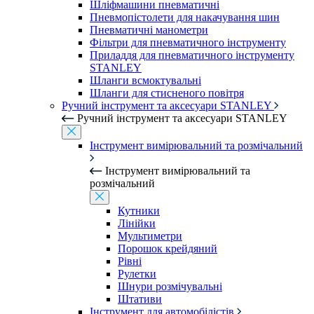
Шліфмашини пневматичні
Пневмопістолети для накачування шин
Пневматичні манометри
Фільтри для пневматичного інструменту
Приладдя для пневматичного інструменту
STANLEY
Шланги всмоктувальні
Шланги для стисненого повітря
Ручний інструмент та аксесуари STANLEY
Ручний інструмент та аксесуари STANLEY
Інструмент вимірювальний та розмічальний
Інструмент вимірювальний та
розмічальний
Кутники
Лінійки
Мультиметри
Порошок крейдяний
Рівні
Рулетки
Шнури розмічувальні
Штативи
Інструмент для автомобілістів