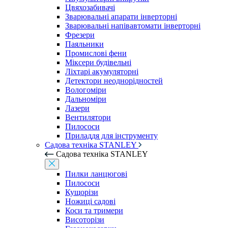
Цвяхозабивачі
Зварювальні апарати інверторні
Зварювальні напівавтомати інверторні
Фрезери
Паяльники
Промислові фени
Міксери будівельні
Ліхтарі акумуляторні
Детектори неоднорідностей
Вологоміри
Дальноміри
Лазери
Вентилятори
Пилососи
Приладдя для інструменту
Садова техніка STANLEY
Садова техніка STANLEY
Пилки ланцюгові
Пилососи
Кущорізи
Ножиці садові
Коси та тримери
Висоторізи