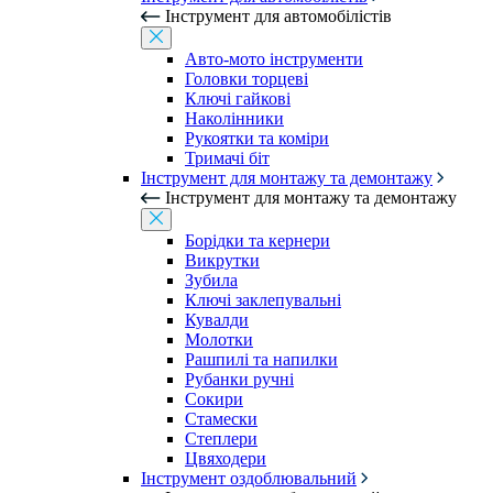
Інструмент для автомобілістів
Авто-мото інструменти
Головки торцеві
Ключі гайкові
Наколінники
Рукоятки та коміри
Тримачі біт
Інструмент для монтажу та демонтажу
Інструмент для монтажу та демонтажу
Борідки та кернери
Викрутки
Зубила
Ключі заклепувальні
Кувалди
Молотки
Рашпилі та напилки
Рубанки ручні
Сокири
Стамески
Степлери
Цвяходери
Інструмент оздоблювальний