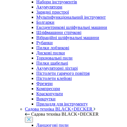
Набори інструментів
Акумулятори
Зарядні пристрої
Мультифункціональний інструмент
Болгарки
Ексцентрикові шліфувальні машини
Шліфмашини стрічкові
Вібраційні шліфувальні машини
Рубанки
Пилки лобзикові
Дискові пилки
Торцювальні пили
Пилки шабельні
Акумуляторні ліхтарі
Пістолети гарячого повітря
Пістолети клейові
Фрезери
Компресори
Краскопульти
Викрутки
Приладдя для інструменту
Садова техніка BLACK+DECKER
Садова техніка BLACK+DECKER
Ланцюгові пили