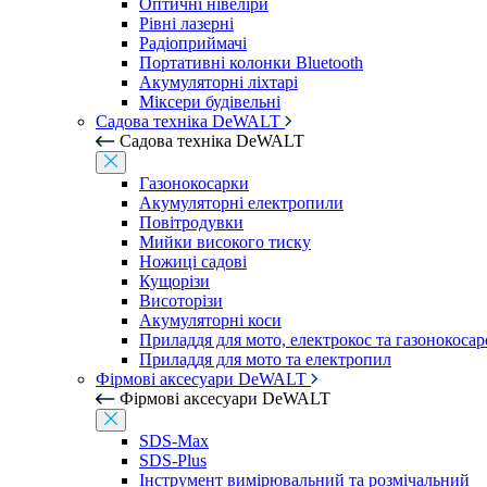
Оптичні нівеліри
Рівні лазерні
Радіоприймачі
Портативні колонки Bluetooth
Акумуляторні ліхтарі
Міксери будівельні
Садова техніка DeWALT
Садова техніка DeWALT
Газонокосарки
Акумуляторні електропили
Повітродувки
Мийки високого тиску
Ножиці садові
Кущорізи
Висоторізи
Акумуляторні коси
Приладдя для мото, електрокос та газонокосар
Приладдя для мото та електропил
Фірмові аксесуари DeWALT
Фірмові аксесуари DeWALT
SDS-Max
SDS-Plus
Інструмент вимірювальний та розмічальний