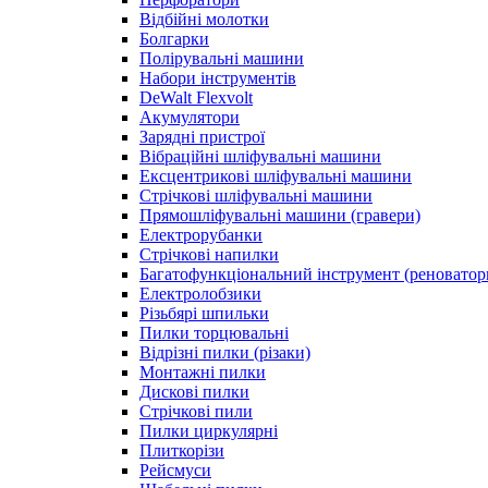
Відбійні молотки
Болгарки
Полірувальні машини
Набори інструментів
DeWalt Flexvolt
Акумулятори
Зарядні пристрої
Вібраційні шліфувальні машини
Ексцентрикові шліфувальні машини
Стрічкові шліфувальні машини
Прямошліфувальні машини (гравери)
Електрорубанки
Стрічкові напилки
Багатофункціональний інструмент (реноватор
Електролобзики
Різьбярі шпильки
Пилки торцювальні
Відрізні пилки (різаки)
Монтажні пилки
Дискові пилки
Стрічкові пили
Пилки циркулярні
Плиткорізи
Рейсмуси