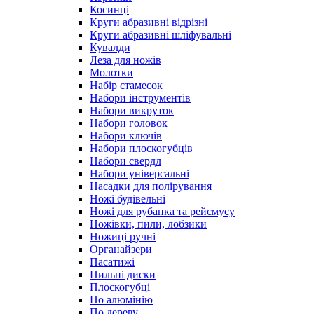
Косинці
Круги абразивні відрізні
Круги абразивні шліфувальні
Кувалди
Леза для ножів
Молотки
Набір стамесок
Набори інструментів
Набори викруток
Набори головок
Набори ключів
Набори плоскогубців
Набори свердл
Набори універсальні
Насадки для полірування
Ножі будівельні
Ножі для рубанка та рейсмусу
Ножівки, пили, лобзики
Ножиці ручні
Органайзери
Пасатижі
Пильні диски
Плоскогубці
По алюмінію
По дереву