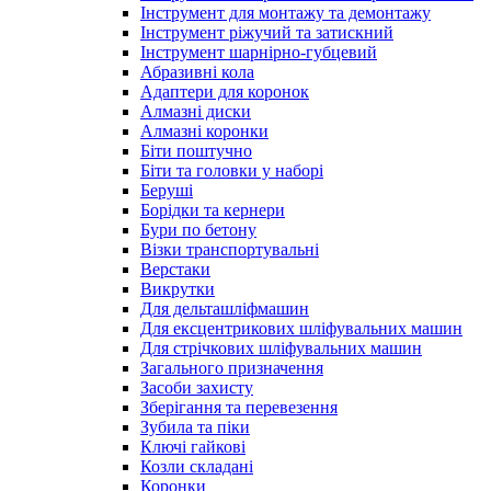
Інструмент для монтажу та демонтажу
Інструмент ріжучий та затискний
Інструмент шарнірно-губцевий
Абразивні кола
Адаптери для коронок
Алмазні диски
Алмазні коронки
Біти поштучно
Біти та головки у наборі
Беруші
Борідки та кернери
Бури по бетону
Візки транспортувальні
Верстаки
Викрутки
Для дельташліфмашин
Для ексцентрикових шліфувальних машин
Для стрічкових шліфувальних машин
Загального призначення
Засоби захисту
Зберігання та перевезення
Зубила та піки
Ключі гайкові
Козли складані
Коронки