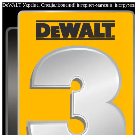
DeWALT Україна. Спеціалізований інтернет-магазин: інс