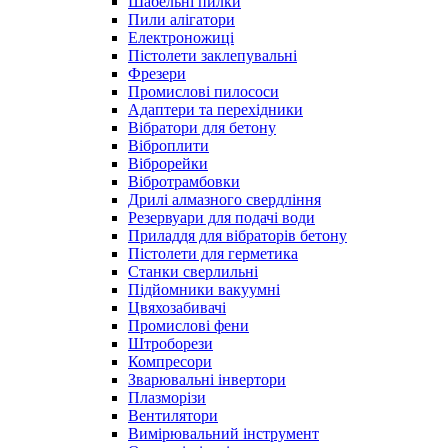
Шабельні пилки
Пили алігатори
Електроножиці
Пістолети заклепувальні
Фрезери
Промислові пилососи
Адаптери та перехідники
Вібратори для бетону
Віброплити
Віброрейки
Вібротрамбовки
Дрилі алмазного свердління
Резервуари для подачі води
Приладдя для вібраторів бетону
Пістолети для герметика
Станки сверлильні
Підйомники вакуумні
Цвяхозабивачі
Промислові фени
Штроборези
Компресори
Зварювальні інвертори
Плазморізи
Вентилятори
Вимірювальний інструмент