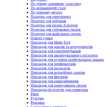
По дереву, алюмінію, пластику
По нержавіючій сталі
По чорному металу
Полотна для електропил
Полотна для лобзиків
Полотна для пилок Алігатор
Полотна для стрічкових пилок
Полотна для шабельних пилок
Поясні сумки
Приладдя для Multi-Tool
Приладдя для дрилів та шуруповертів
Приладдя для електрорубанків
Приладдя для заклепувального пістолета
Приладдя для кутових шліфувальних машин
Приладдя для перфораторів
Приладдя для пилососів
Приладдя для ротаційних лазерів
Приладдя для фрезерів
Приладдя для цвяхозабивачів
Приладдя для циркулярних пилок
Приладдя пістолетів для герметика
Рівні
Рулетки
Рюкзаки
Самонарізи у стрічках