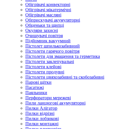
Обігрівачі конвекторні
Обігрівачі мікатермічні
Обігрівачі масляні
Обприскувачі акумуляторні
Обценьки та щипці
Окуляри захисні
Очищувачі повітря
Підйомник вакуумний
Пістолет шпилькозабивний
Пістолети гарячого повітря
Пістолети для змащення та герметика
Пістолети заклепувальні
Пістолети клейові
Пістолети продувні
Пістолети цвяхозабивні та скобозабивні
Парові щітки
Пасатижі
Паяльники
Перфоратори мережеві
Пили ланцюгові акумуляторні
Пилки Алігатор
Пилки відрізні
Пилки лобзикові
Пилки монтажні
Пилки плиткорізи