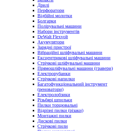
Дрилі
Перфоратори
Відбійні молотки
Болгарки
Полірувальні машини
Набори інструментів
DeWalt Flexvolt
Акумулятори
Зарядні пристрої
Вібраційні шліфувальні машини
Ексцентрикові шліфувальні машини
Стрічкові шліфувальні машини
Прямошліфувальні машини (гравери)
Електрорубанки
Стрічкові напилки
Багатофункціональний інструмент
(реноватори)
Електролобзики
Різьбярі шпильки
Пилки торцювальні
Відрізні пилки (різаки)
Монтажні пилки
Дискові пилки
Стрічкові пили