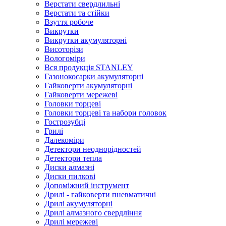
Верстати свердлильні
Верстати та стійки
Взуття робоче
Викрутки
Викрутки акумуляторні
Висоторізи
Вологоміри
Вся продукція STANLEY
Газонокосарки акумуляторні
Гайковерти акумуляторні
Гайковерти мережеві
Головки торцеві
Головки торцеві та набори головок
Гострозубці
Грилі
Далекоміри
Детектори неоднорідностей
Детектори тепла
Диски алмазні
Диски пилкові
Допоміжний інструмент
Дрилі - гайковерти пневматичні
Дрилі акумуляторні
Дрилі алмазного свердління
Дрилі мережеві