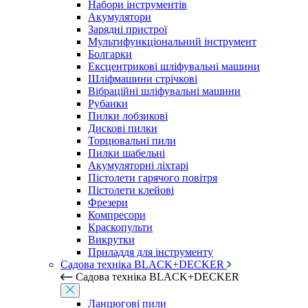
Набори інструментів
Акумулятори
Зарядні пристрої
Мультифункціональний інструмент
Болгарки
Ексцентрикові шліфувальні машини
Шліфмашини стрічкові
Вібраційні шліфувальні машини
Рубанки
Пилки лобзикові
Дискові пилки
Торцювальні пили
Пилки шабельні
Акумуляторні ліхтарі
Пістолети гарячого повітря
Пістолети клейові
Фрезери
Компресори
Краскопульти
Викрутки
Приладдя для інструменту
Садова техніка BLACK+DECKER
Садова техніка BLACK+DECKER
Ланцюгові пили