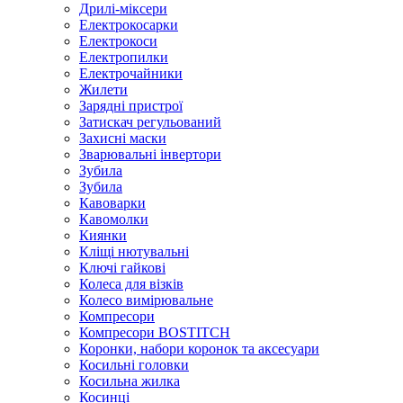
Дрилі-міксери
Електрокосарки
Електрокоси
Електропилки
Електрочайники
Жилети
Зарядні пристрої
Затискач регульований
Захисні маски
Зварювальні інвертори
Зубила
Зубила
Кавоварки
Кавомолки
Киянки
Кліщі нютувальні
Ключі гайкові
Колеса для візків
Колесо вимірювальне
Компресори
Компресори BOSTITCH
Коронки, набори коронок та аксесуари
Косильні головки
Косильна жилка
Косинці