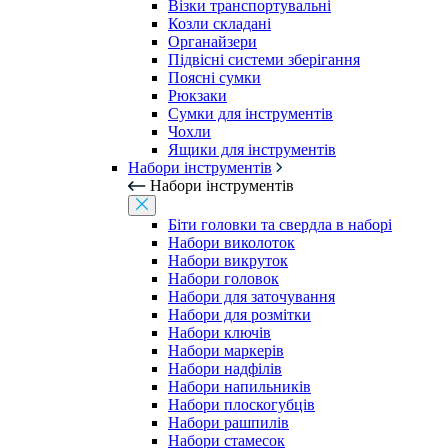
Візки транспортувальні
Козли складані
Органайзери
Підвісні системи зберігання
Поясні сумки
Рюкзаки
Сумки для інструментів
Чохли
Ящики для інструментів
Набори інструментів
Набори інструментів
Біти головки та свердла в наборі
Набори виколоток
Набори викруток
Набори головок
Набори для заточування
Набори для розмітки
Набори ключів
Набори маркерів
Набори надфілів
Набори напильників
Набори плоскогубців
Набори рашпилів
Набори стамесок