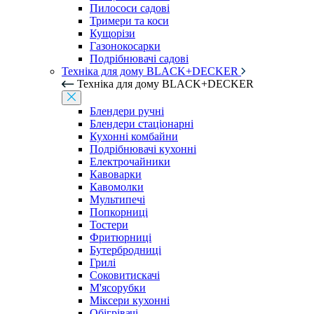
Пилососи садові
Тримери та коси
Кущорізи
Газонокосарки
Подрібнювачі садові
Техніка для дому BLACK+DECKER
Техніка для дому BLACK+DECKER
Блендери ручні
Блендери стаціонарні
Кухонні комбайни
Подрібнювачі кухонні
Електрочайники
Кавоварки
Кавомолки
Мультипечі
Попкорниці
Тостери
Фритюрниці
Бутербродниці
Грилі
Соковитискачі
М'ясорубки
Міксери кухонні
Обігрівачі