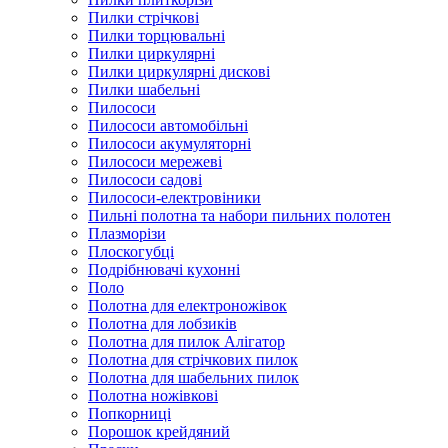
Пилки стрічкові
Пилки торцювальні
Пилки циркулярні
Пилки циркулярні дискові
Пилки шабельні
Пилососи
Пилососи автомобільні
Пилососи акумуляторні
Пилососи мережеві
Пилососи садові
Пилососи-електровіники
Пильні полотна та набори пильних полотен
Плазморізи
Плоскогубці
Подрібнювачі кухонні
Поло
Полотна для електроножівок
Полотна для лобзиків
Полотна для пилок Алігатор
Полотна для стрічкових пилок
Полотна для шабельних пилок
Полотна ножівкові
Попкорниці
Порошок крейдяний