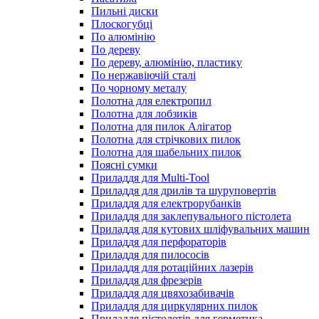
Пильні диски
Плоскогубці
По алюмінію
По дереву
По дереву, алюмінію, пластику
По нержавіючій сталі
По чорному металу
Полотна для електропил
Полотна для лобзиків
Полотна для пилок Алігатор
Полотна для стрічкових пилок
Полотна для шабельних пилок
Поясні сумки
Приладдя для Multi-Tool
Приладдя для дрилів та шуруповертів
Приладдя для електрорубанків
Приладдя для заклепувального пістолета
Приладдя для кутових шліфувальних машин
Приладдя для перфораторів
Приладдя для пилососів
Приладдя для ротаційних лазерів
Приладдя для фрезерів
Приладдя для цвяхозабивачів
Приладдя для циркулярних пилок
Приладдя пістолетів для герметика