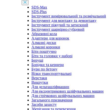
SDS-Max
SDS-Plus
Інструмент вимірювальний та розмічальний
Інструмент для монтажу та демонтажу
Інструмент ріжучий та затискний
Інструмент шарнірно-губцевий
Абразивні кола
Адаптери для коронок
Алмазні диски
Алмазні коронки
Біти поштучно
Біти та головки у наборі
Беруші
Борідки та кернери
Бури по бетону
Візки транспортувальні
Верстаки
Викрутки
Для дельташліфмашин
Для ексцентрикових шліфувальних машин
Для стрічкових шліфувальних машин
Загального призначення
Засоби захисту
Зберігання та перевезення