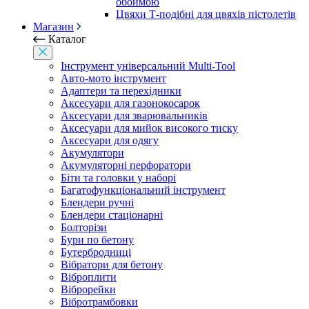
обоймою
Цвяхи Т-подібні для цвяхів пістолетів
Магазин
Каталог
Інструмент універсальний Multi-Tool
Авто-мото інструмент
Адаптери та перехідники
Аксесуари для газонокосарок
Аксесуари для зварювальників
Аксесуари для мийок високого тиску
Аксесуари для одягу
Акумулятори
Акумуляторні перфоратори
Біти та головки у наборі
Багатофункціональний інструмент
Блендери ручні
Блендери стаціонарні
Болторізи
Бури по бетону
Бутербродниці
Вібратори для бетону
Віброплити
Віброрейки
Вібротрамбовки