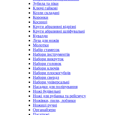
Зубила та піки
Ключі гайкові
Козли складані
Коронки
Косинці
Круги абразивні відрізні
Круги абразивні шліфувальні
Кувалди
Леза для ножів
Молотки
Набір стамесок
Набори інструментів
Набори викруток
Набори головок
Набори ключів
Набори плоскогубців
Набори свердл
Набори універсальні
Насадки для полірування
Ножі будівельні
Ножі для рубанка та рейсмусу
Ножівки, пили, лобзики
Ножиці ручні
Органайзери
Пасатижі