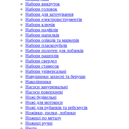
Набори викруток
Набори головок
Набори для заточування
Набори електроінструментів
Набори ключів
Набори надфілів
Набори напилків
Набори олівців та маркерів
Набори пласкозубців
Набори полотен для лобзиків
Набори рашпілів
Набори свердел
Набори стамесок
Набори універсальні
Навушники захисні та беруши
Наколінники
Насоси занурювальні
Насоси поверхневі
Ножі будівельні
Ножі для мотокоси
Ножі для рубанків та рейсмусів
Ножівки, пилки, лобзики
Ножиці по металу
Ножиці ручні
Нюти