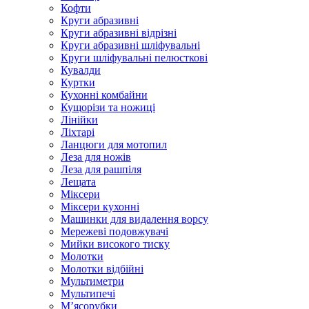
Кофти
Круги абразивні
Круги абразивні відрізні
Круги абразивні шліфувальні
Круги шліфувальні пелюсткові
Кувалди
Куртки
Кухонні комбайни
Кущорізи та ножиці
Лінійки
Ліхтарі
Ланцюги для мотопил
Леза для ножів
Леза для рашпіля
Лещата
Міксери
Міксери кухонні
Машинки для видалення ворсу
Мережеві подовжувачі
Мийки високого тиску
Молотки
Молотки відбійні
Мультиметри
Мультипечі
М’ясорубки