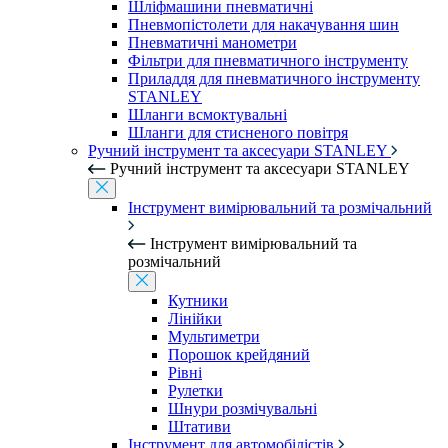
Шліфмашини пневматичні
Пневмопістолети для накачування шин
Пневматичні манометри
Фільтри для пневматичного інструменту
Приладдя для пневматичного інструменту
STANLEY
Шланги всмоктувальні
Шланги для стисненого повітря
Ручний інструмент та аксесуари STANLEY
Ручний інструмент та аксесуари STANLEY
Інструмент вимірювальний та розмічальний
Інструмент вимірювальний та
розмічальний
Кутники
Лінійки
Мультиметри
Порошок крейдяний
Рівні
Рулетки
Шнури розмічувальні
Штативи
Інструмент для автомобілістів