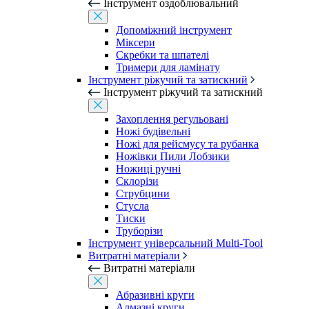
Інструмент оздоблювальний
Допоміжний інструмент
Міксери
Скребки та шпателі
Тримери для ламінату
Інструмент ріжучий та затискний
Інструмент ріжучий та затискний
Захоплення регульовані
Ножі будівельні
Ножі для рейсмусу та рубанка
Ножівки Пили Лобзики
Ножиці ручні
Склорізи
Струбцини
Стусла
Тиски
Труборізи
Інструмент універсальний Multi-Tool
Витратні матеріали
Витратні матеріали
Абразивні круги
Алмазні круги