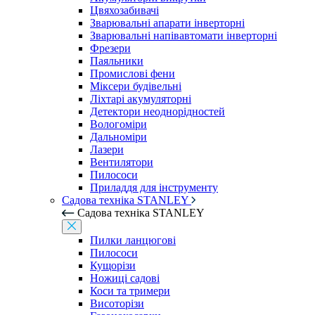
Цвяхозабивачі
Зварювальні апарати інверторні
Зварювальні напівавтомати інверторні
Фрезери
Паяльники
Промислові фени
Міксери будівельні
Ліхтарі акумуляторні
Детектори неоднорідностей
Вологоміри
Дальноміри
Лазери
Вентилятори
Пилососи
Приладдя для інструменту
Садова техніка STANLEY
Садова техніка STANLEY
Пилки ланцюгові
Пилососи
Кущорізи
Ножиці садові
Коси та тримери
Висоторізи