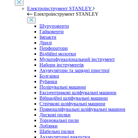
Електроінструмент STANLEY
Електроінструмент STANLEY
Шуруповерти
Гайковерти
Імпакти
Дрилі
Перфоратори
Відбійні молотки
Мультифункціональний інструмент
Набори інструментів
Акумулятори та зарядні пристрої
Болгарки
Рубанки
Полірувальні машини
Ексцентрикові шліфувальні машини
Вібраційні шліфувальні машини
Стрічкові шліфувальні машини
Прямошліфувальні шліфувальні машини
Дискові пилки
Торцювальні пили
Лобзики
Шабельні пилки
Акумуляторні викрутки