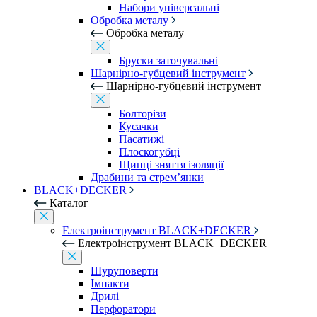
Набори універсальні
Обробка металу
Обробка металу
Бруски заточувальні
Шарнірно-губцевий інструмент
Шарнірно-губцевий інструмент
Болторізи
Кусачки
Пасатижі
Плоскогубці
Щипці зняття ізоляції
Драбини та стрем’янки
BLACK+DECKER
Каталог
Електроінструмент BLACK+DECKER
Електроінструмент BLACK+DECKER
Шуруповерти
Імпакти
Дрилі
Перфоратори