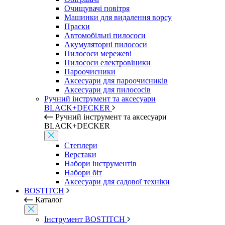
Очищувачі повітря
Машинки для видалення ворсу
Праски
Автомобільні пилососи
Акумуляторні пилососи
Пилососи мережеві
Пилососи електровіники
Пароочисники
Аксесуари для пароочисників
Аксесуари для пилососів
Ручний інструмент та аксесуари
BLACK+DECKER
Ручний інструмент та аксесуари
BLACK+DECKER
Степлери
Верстаки
Набори інструментів
Набори біт
Аксесуари для садової техніки
BOSTITCH
Каталог
Інструмент BOSTITCH