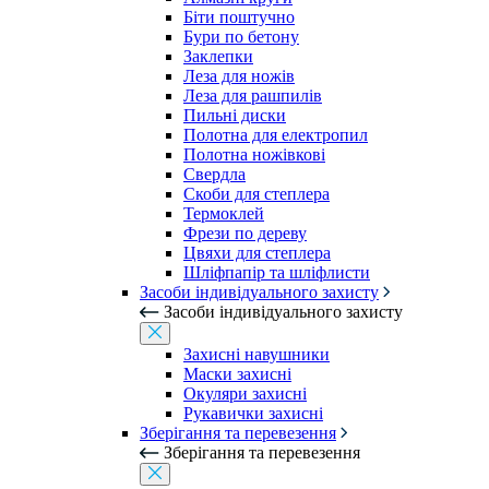
Біти поштучно
Бури по бетону
Заклепки
Леза для ножів
Леза для рашпилів
Пильні диски
Полотна для електропил
Полотна ножівкові
Свердла
Скоби для степлера
Термоклей
Фрези по дереву
Цвяхи для степлера
Шліфпапір та шліфлисти
Засоби індивідуального захисту
Засоби індивідуального захисту
Захисні навушники
Маски захисні
Окуляри захисні
Рукавички захисні
Зберігання та перевезення
Зберігання та перевезення