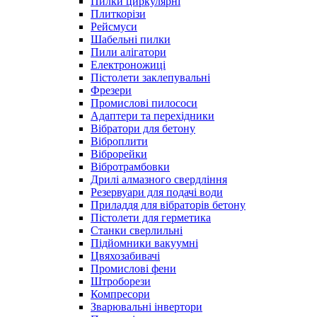
Пилки циркулярні
Плиткорізи
Рейсмуси
Шабельні пилки
Пили алігатори
Електроножиці
Пістолети заклепувальні
Фрезери
Промислові пилососи
Адаптери та перехідники
Вібратори для бетону
Віброплити
Віброрейки
Вібротрамбовки
Дрилі алмазного свердління
Резервуари для подачі води
Приладдя для вібраторів бетону
Пістолети для герметика
Станки сверлильні
Підйомники вакуумні
Цвяхозабивачі
Промислові фени
Штроборези
Компресори
Зварювальні інвертори