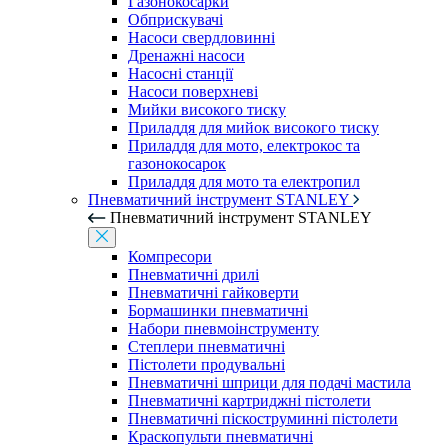
Газонокосарки
Обприскувачі
Насоси свердловинні
Дренажні насоси
Насосні станції
Насоси поверхневі
Мийки високого тиску
Приладдя для мийок високого тиску
Приладдя для мото, електрокос та
газонокосарок
Приладдя для мото та електропил
Пневматичний інструмент STANLEY
Пневматичний інструмент STANLEY
Компресори
Пневматичні дрилі
Пневматичні гайковерти
Бормашинки пневматичні
Набори пневмоінструменту
Степлери пневматичні
Пістолети продувальні
Пневматичні шприци для подачі мастила
Пневматичні картриджні пістолети
Пневматичні піскоструминні пістолети
Краскопульти пневматичні