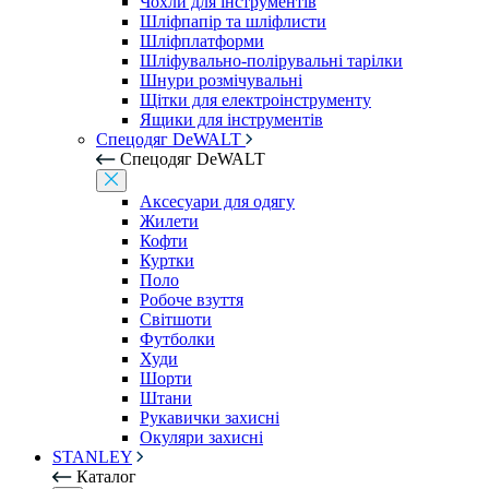
Чохли для інструментів
Шліфпапір та шліфлисти
Шліфплатформи
Шліфувально-полірувальні тарілки
Шнури розмічувальні
Щітки для електроінструменту
Ящики для інструментів
Спецодяг DeWALT
Спецодяг DeWALT
Аксесуари для одягу
Жилети
Кофти
Куртки
Поло
Робоче взуття
Світшоти
Футболки
Худи
Шорти
Штани
Рукавички захисні
Окуляри захисні
STANLEY
Каталог