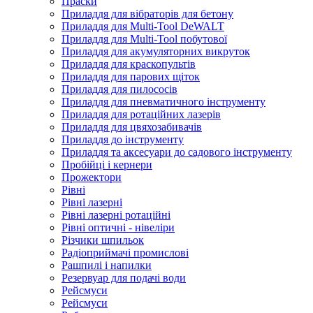
Праски
Приладдя для вібраторів для бетону
Приладдя для Multi-Tool DeWALT
Приладдя для Multi-Tool побутової
Приладдя для акумуляторних викруток
Приладдя для краскопультів
Приладдя для парових щіток
Приладдя для пилососів
Приладдя для пневматичного інструменту
Приладдя для ротаційних лазерів
Приладдя для цвяхозабивачів
Приладдя до інструменту
Приладдя та аксесуари до садового інструменту
Пробійці і кернери
Прожектори
Рівні
Рівні лазерні
Рівні лазерні ротаційні
Рівні оптичні - нівеліри
Різчики шпильок
Радіоприймачі промислові
Рашпилі і напилки
Резервуар для подачі води
Рейсмуси
Рейсмуси