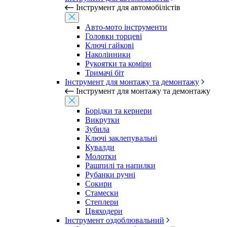
Інструмент для автомобілістів
Авто-мото інструменти
Головки торцеві
Ключі гайкові
Наколінники
Рукоятки та коміри
Тримачі біт
Інструмент для монтажу та демонтажу
Інструмент для монтажу та демонтажу
Борідки та кернери
Викрутки
Зубила
Ключі заклепувальні
Кувалди
Молотки
Рашпилі та напилки
Рубанки ручні
Сокири
Стамески
Степлери
Цвяходери
Інструмент оздоблювальний