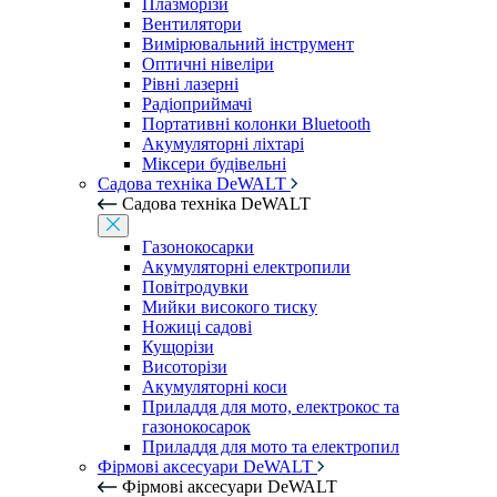
Плазморізи
Вентилятори
Вимірювальний інструмент
Оптичні нівеліри
Рівні лазерні
Радіоприймачі
Портативні колонки Bluetooth
Акумуляторні ліхтарі
Міксери будівельні
Садова техніка DeWALT
Садова техніка DeWALT
Газонокосарки
Акумуляторні електропили
Повітродувки
Мийки високого тиску
Ножиці садові
Кущорізи
Висоторізи
Акумуляторні коси
Приладдя для мото, електрокос та
газонокосарок
Приладдя для мото та електропил
Фірмові аксесуари DeWALT
Фірмові аксесуари DeWALT