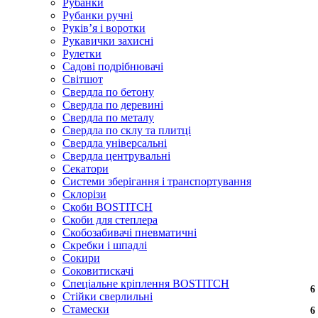
Рубанки
Рубанки ручні
Руківʼя і воротки
Рукавички захисні
Рулетки
Садові подрібнювачі
Світшот
Свердла по бетону
Свердла по деревині
Свердла по металу
Свердла по склу та плитці
Свердла універсальні
Свердла центрувальні
Секатори
Системи зберігання і транспортування
Склорізи
Скоби BOSTITCH
Скоби для степлера
Скобозабивачі пневматичні
Скребки і шпадлі
Сокири
Соковитискачі
Спеціальне кріплення BOSTITCH
6
6
6
6
6
6
6
6
6
6
6
6
6
6
6
6
6
6
Стійки сверлильні
Стамески
6
6
6
6
6
6
6
6
6
6
6
6
6
6
6
6
6
6