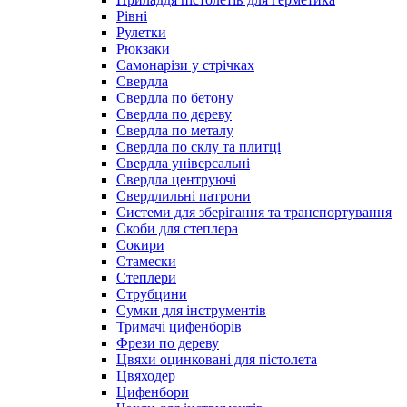
Рівні
Рулетки
Рюкзаки
Самонарізи у стрічках
Свердла
Свердла по бетону
Свердла по дереву
Свердла по металу
Свердла по склу та плитці
Свердла універсальні
Свердла центруючі
Свердлильні патрони
Системи для зберігання та транспортування
Скоби для степлера
Сокири
Стамески
Степлери
Струбцини
Сумки для інструментів
Тримачі цифенборів
Фрези по дереву
Цвяхи оцинковані для пістолета
Цвяходер
Цифенбори