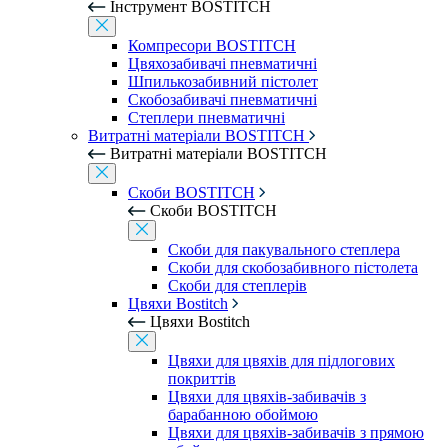
Інструмент BOSTITCH
Компресори BOSTITCH
Цвяхозабивачі пневматичні
Шпилькозабивний пістолет
Скобозабивачі пневматичні
Степлери пневматичні
Витратні матеріали BOSTITCH
Витратні матеріали BOSTITCH
Скоби BOSTITCH
Скоби BOSTITCH
Скоби для пакувального степлера
Скоби для скобозабивного пістолета
Скоби для степлерів
Цвяхи Bostitch
Цвяхи Bostitch
Цвяхи для цвяхів для підлогових
покриттів
Цвяхи для цвяхів-забивачів з
барабанною обоймою
Цвяхи для цвяхів-забивачів з прямою