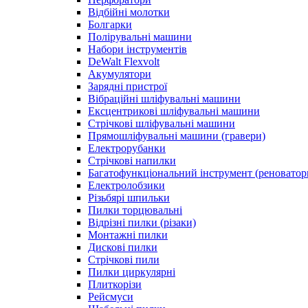
Відбійні молотки
Болгарки
Полірувальні машини
Набори інструментів
DeWalt Flexvolt
Акумулятори
Зарядні пристрої
Вібраційні шліфувальні машини
Ексцентрикові шліфувальні машини
Стрічкові шліфувальні машини
Прямошліфувальні машини (гравери)
Електрорубанки
Стрічкові напилки
Багатофункціональний інструмент (реноватор
Електролобзики
Різьбярі шпильки
Пилки торцювальні
Відрізні пилки (різаки)
Монтажні пилки
Дискові пилки
Стрічкові пили
Пилки циркулярні
Плиткорізи
Рейсмуси