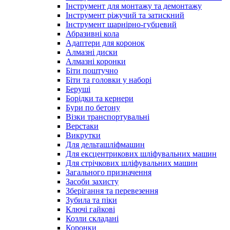
Інструмент для монтажу та демонтажу
Інструмент ріжучий та затискний
Інструмент шарнірно-губцевий
Абразивні кола
Адаптери для коронок
Алмазні диски
Алмазні коронки
Біти поштучно
Біти та головки у наборі
Беруші
Борідки та кернери
Бури по бетону
Візки транспортувальні
Верстаки
Викрутки
Для дельташліфмашин
Для ексцентрикових шліфувальних машин
Для стрічкових шліфувальних машин
Загального призначення
Засоби захисту
Зберігання та перевезення
Зубила та піки
Ключі гайкові
Козли складані
Коронки