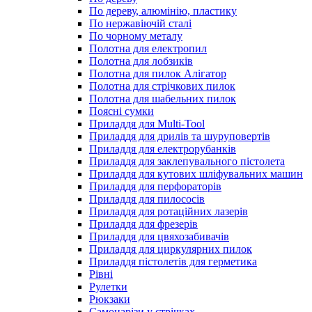
По дереву, алюмінію, пластику
По нержавіючій сталі
По чорному металу
Полотна для електропил
Полотна для лобзиків
Полотна для пилок Алігатор
Полотна для стрічкових пилок
Полотна для шабельних пилок
Поясні сумки
Приладдя для Multi-Tool
Приладдя для дрилів та шуруповертів
Приладдя для електрорубанків
Приладдя для заклепувального пістолета
Приладдя для кутових шліфувальних машин
Приладдя для перфораторів
Приладдя для пилососів
Приладдя для ротаційних лазерів
Приладдя для фрезерів
Приладдя для цвяхозабивачів
Приладдя для циркулярних пилок
Приладдя пістолетів для герметика
Рівні
Рулетки
Рюкзаки
Самонарізи у стрічках