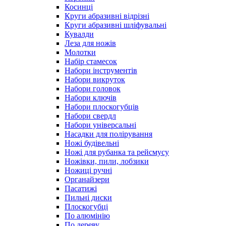
Косинці
Круги абразивні відрізні
Круги абразивні шліфувальні
Кувалди
Леза для ножів
Молотки
Набір стамесок
Набори інструментів
Набори викруток
Набори головок
Набори ключів
Набори плоскогубців
Набори свердл
Набори універсальні
Насадки для полірування
Ножі будівельні
Ножі для рубанка та рейсмусу
Ножівки, пили, лобзики
Ножиці ручні
Органайзери
Пасатижі
Пильні диски
Плоскогубці
По алюмінію
По дереву