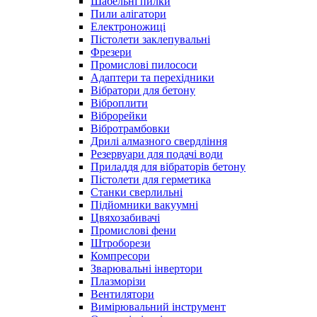
Шабельні пилки
Пили алігатори
Електроножиці
Пістолети заклепувальні
Фрезери
Промислові пилососи
Адаптери та перехідники
Вібратори для бетону
Віброплити
Віброрейки
Вібротрамбовки
Дрилі алмазного свердління
Резервуари для подачі води
Приладдя для вібраторів бетону
Пістолети для герметика
Станки сверлильні
Підйомники вакуумні
Цвяхозабивачі
Промислові фени
Штроборези
Компресори
Зварювальні інвертори
Плазморізи
Вентилятори
Вимірювальний інструмент