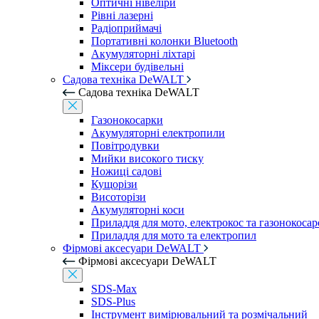
Оптичні нівеліри
Рівні лазерні
Радіоприймачі
Портативні колонки Bluetooth
Акумуляторні ліхтарі
Міксери будівельні
Садова техніка DeWALT
Садова техніка DeWALT
Газонокосарки
Акумуляторні електропили
Повітродувки
Мийки високого тиску
Ножиці садові
Кущорізи
Висоторізи
Акумуляторні коси
Приладдя для мото, електрокос та газонокосар
Приладдя для мото та електропил
Фірмові аксесуари DeWALT
Фірмові аксесуари DeWALT
SDS-Max
SDS-Plus
Інструмент вимірювальний та розмічальний