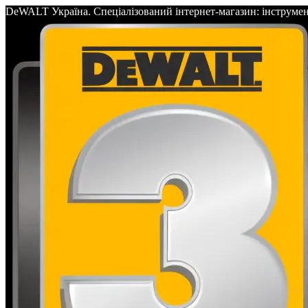
DeWALT Україна. Спеціалізований інтернет-магазин: інс