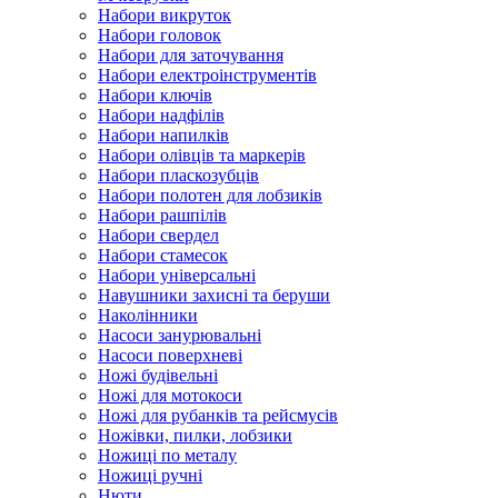
Набори викруток
Набори головок
Набори для заточування
Набори електроінструментів
Набори ключів
Набори надфілів
Набори напилків
Набори олівців та маркерів
Набори пласкозубців
Набори полотен для лобзиків
Набори рашпілів
Набори свердел
Набори стамесок
Набори універсальні
Навушники захисні та беруши
Наколінники
Насоси занурювальні
Насоси поверхневі
Ножі будівельні
Ножі для мотокоси
Ножі для рубанків та рейсмусів
Ножівки, пилки, лобзики
Ножиці по металу
Ножиці ручні
Нюти