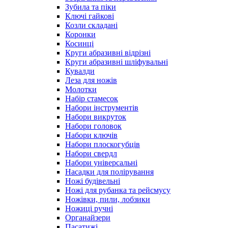
Зубила та піки
Ключі гайкові
Козли складані
Коронки
Косинці
Круги абразивні відрізні
Круги абразивні шліфувальні
Кувалди
Леза для ножів
Молотки
Набір стамесок
Набори інструментів
Набори викруток
Набори головок
Набори ключів
Набори плоскогубців
Набори свердл
Набори універсальні
Насадки для полірування
Ножі будівельні
Ножі для рубанка та рейсмусу
Ножівки, пили, лобзики
Ножиці ручні
Органайзери
Пасатижі