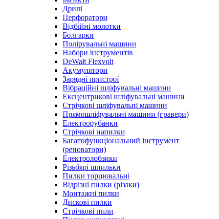
Дрилі
Перфоратори
Відбійні молотки
Болгарки
Полірувальні машини
Набори інструментів
DeWalt Flexvolt
Акумулятори
Зарядні пристрої
Вібраційні шліфувальні машини
Ексцентрикові шліфувальні машини
Стрічкові шліфувальні машини
Прямошліфувальні машини (гравери)
Електрорубанки
Стрічкові напилки
Багатофункціональний інструмент
(реноватори)
Електролобзики
Різьбярі шпильки
Пилки торцювальні
Відрізні пилки (різаки)
Монтажні пилки
Дискові пилки
Стрічкові пили