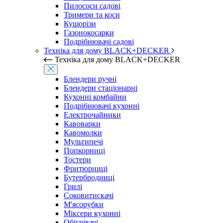
Пилососи садові
Тримери та коси
Кущорізи
Газонокосарки
Подрібнювачі садові
Техніка для дому BLACK+DECKER
Техніка для дому BLACK+DECKER
Блендери ручні
Блендери стаціонарні
Кухонні комбайни
Подрібнювачі кухонні
Електрочайники
Кавоварки
Кавомолки
Мультипечі
Попкорниці
Тостери
Фритюрниці
Бутербродниці
Грилі
Соковитискачі
М'ясорубки
Міксери кухонні
Обігрівачі