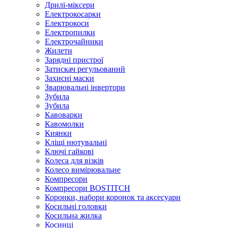
Дрилі-міксери
Електрокосарки
Електрокоси
Електропилки
Електрочайники
Жилети
Зарядні пристрої
Затискач регульований
Захисні маски
Зварювальні інвертори
Зубила
Зубила
Кавоварки
Кавомолки
Киянки
Кліщі нютувальні
Ключі гайкові
Колеса для візків
Колесо вимірювальне
Компресори
Компресори BOSTITCH
Коронки, набори коронок та аксесуари
Косильні головки
Косильна жилка
Косинці