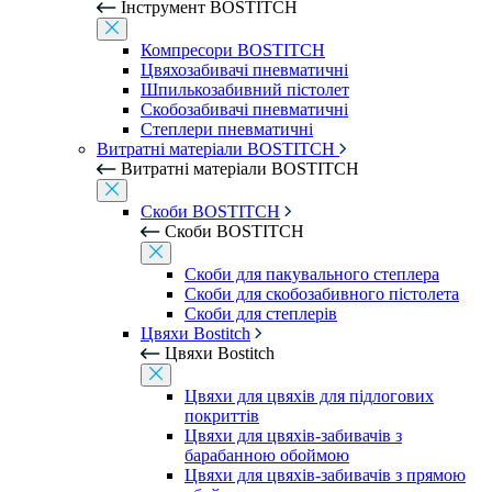
Інструмент BOSTITCH
Компресори BOSTITCH
Цвяхозабивачі пневматичні
Шпилькозабивний пістолет
Скобозабивачі пневматичні
Степлери пневматичні
Витратні матеріали BOSTITCH
Витратні матеріали BOSTITCH
Скоби BOSTITCH
Скоби BOSTITCH
Скоби для пакувального степлера
Скоби для скобозабивного пістолета
Скоби для степлерів
Цвяхи Bostitch
Цвяхи Bostitch
Цвяхи для цвяхів для підлогових
покриттів
Цвяхи для цвяхів-забивачів з
барабанною обоймою
Цвяхи для цвяхів-забивачів з прямою