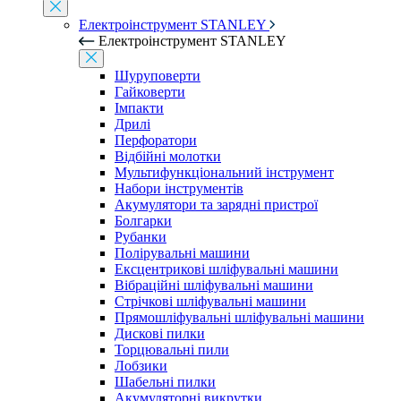
Електроінструмент STANLEY
Електроінструмент STANLEY
Шуруповерти
Гайковерти
Імпакти
Дрилі
Перфоратори
Відбійні молотки
Мультифункціональний інструмент
Набори інструментів
Акумулятори та зарядні пристрої
Болгарки
Рубанки
Полірувальні машини
Ексцентрикові шліфувальні машини
Вібраційні шліфувальні машини
Стрічкові шліфувальні машини
Прямошліфувальні шліфувальні машини
Дискові пилки
Торцювальні пили
Лобзики
Шабельні пилки
Акумуляторні викрутки