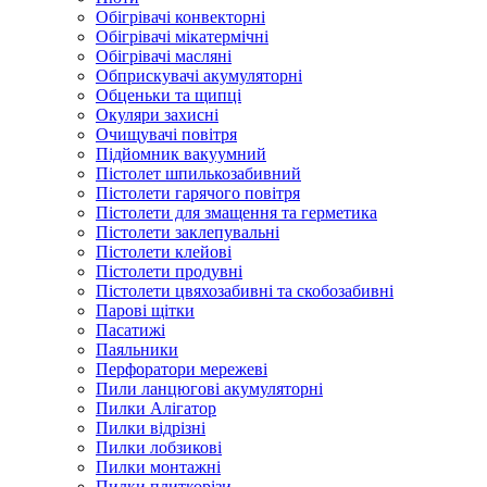
Обігрівачі конвекторні
Обігрівачі мікатермічні
Обігрівачі масляні
Обприскувачі акумуляторні
Обценьки та щипці
Окуляри захисні
Очищувачі повітря
Підйомник вакуумний
Пістолет шпилькозабивний
Пістолети гарячого повітря
Пістолети для змащення та герметика
Пістолети заклепувальні
Пістолети клейові
Пістолети продувні
Пістолети цвяхозабивні та скобозабивні
Парові щітки
Пасатижі
Паяльники
Перфоратори мережеві
Пили ланцюгові акумуляторні
Пилки Алігатор
Пилки відрізні
Пилки лобзикові
Пилки монтажні
Пилки плиткорізи