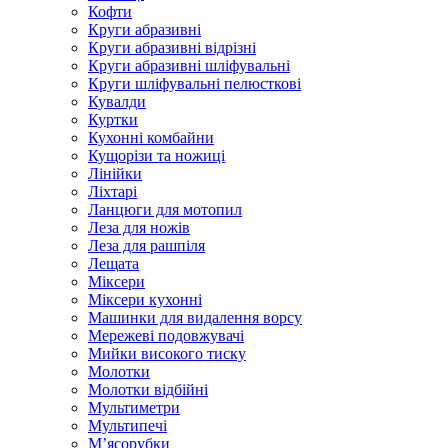
Кофти
Круги абразивні
Круги абразивні відрізні
Круги абразивні шліфувальні
Круги шліфувальні пелюсткові
Кувалди
Куртки
Кухонні комбайни
Кущорізи та ножиці
Лінійки
Ліхтарі
Ланцюги для мотопил
Леза для ножів
Леза для рашпіля
Лещата
Міксери
Міксери кухонні
Машинки для видалення ворсу
Мережеві подовжувачі
Мийки високого тиску
Молотки
Молотки відбійні
Мультиметри
Мультипечі
М’ясорубки