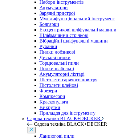
Набори інструментів
Акумулятори
Зарядні пристрої
Мультифункціональний інструмент
Болгарки
Ексцентрикові шліфувальні машини
Шліфмашини стрічкові
Вібраційні шліфувальні машини
Рубанки
Пилки лобзикові
Дискові пилки
Торцювальні пили
Пилки шабельні
Акумуляторні ліхтарі
Пістолети гарячого повітря
Пістолети клейові
Фрезери
Компресори
Краскопульти
Викрутки
Приладдя для інструменту
Садова техніка BLACK+DECKER
Садова техніка BLACK+DECKER
Ланцюгові пили