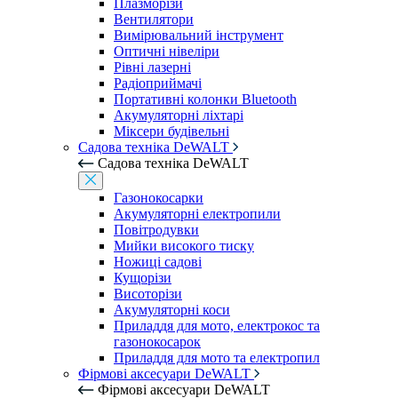
Плазморізи
Вентилятори
Вимірювальний інструмент
Оптичні нівеліри
Рівні лазерні
Радіоприймачі
Портативні колонки Bluetooth
Акумуляторні ліхтарі
Міксери будівельні
Садова техніка DeWALT
Садова техніка DeWALT
Газонокосарки
Акумуляторні електропили
Повітродувки
Мийки високого тиску
Ножиці садові
Кущорізи
Висоторізи
Акумуляторні коси
Приладдя для мото, електрокос та
газонокосарок
Приладдя для мото та електропил
Фірмові аксесуари DeWALT
Фірмові аксесуари DeWALT