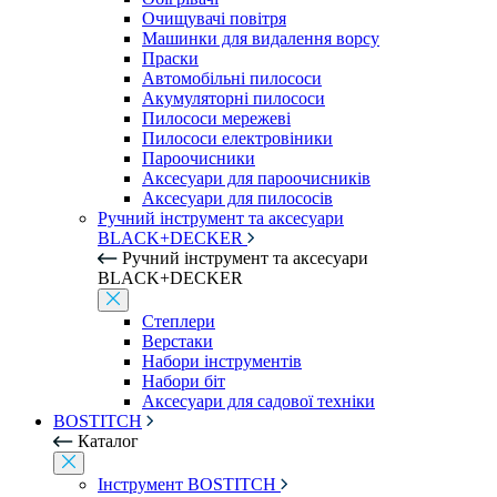
Очищувачі повітря
Машинки для видалення ворсу
Праски
Автомобільні пилососи
Акумуляторні пилососи
Пилососи мережеві
Пилососи електровіники
Пароочисники
Аксесуари для пароочисників
Аксесуари для пилососів
Ручний інструмент та аксесуари
BLACK+DECKER
Ручний інструмент та аксесуари
BLACK+DECKER
Степлери
Верстаки
Набори інструментів
Набори біт
Аксесуари для садової техніки
BOSTITCH
Каталог
Інструмент BOSTITCH