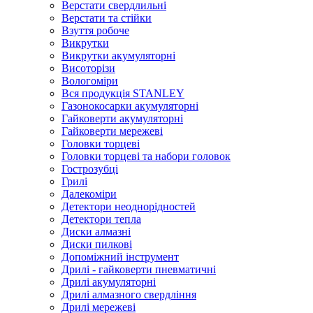
Верстати свердлильні
Верстати та стійки
Взуття робоче
Викрутки
Викрутки акумуляторні
Висоторізи
Вологоміри
Вся продукція STANLEY
Газонокосарки акумуляторні
Гайковерти акумуляторні
Гайковерти мережеві
Головки торцеві
Головки торцеві та набори головок
Гострозубці
Грилі
Далекоміри
Детектори неоднорідностей
Детектори тепла
Диски алмазні
Диски пилкові
Допоміжний інструмент
Дрилі - гайковерти пневматичні
Дрилі акумуляторні
Дрилі алмазного свердління
Дрилі мережеві