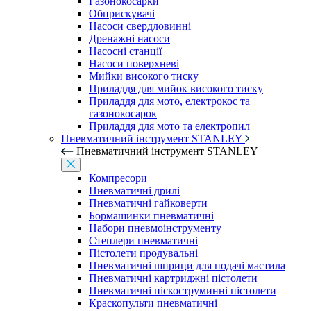
Газонокосарки
Обприскувачі
Насоси свердловинні
Дренажні насоси
Насосні станції
Насоси поверхневі
Мийки високого тиску
Приладдя для мийок високого тиску
Приладдя для мото, електрокос та
газонокосарок
Приладдя для мото та електропил
Пневматичний інструмент STANLEY
Пневматичний інструмент STANLEY
Компресори
Пневматичні дрилі
Пневматичні гайковерти
Бормашинки пневматичні
Набори пневмоінструменту
Степлери пневматичні
Пістолети продувальні
Пневматичні шприци для подачі мастила
Пневматичні картриджні пістолети
Пневматичні піскоструминні пістолети
Краскопульти пневматичні