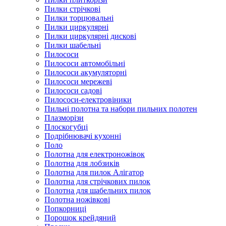
Пилки стрічкові
Пилки торцювальні
Пилки циркулярні
Пилки циркулярні дискові
Пилки шабельні
Пилососи
Пилососи автомобільні
Пилососи акумуляторні
Пилососи мережеві
Пилососи садові
Пилососи-електровіники
Пильні полотна та набори пильних полотен
Плазморізи
Плоскогубці
Подрібнювачі кухонні
Поло
Полотна для електроножівок
Полотна для лобзиків
Полотна для пилок Алігатор
Полотна для стрічкових пилок
Полотна для шабельних пилок
Полотна ножівкові
Попкорниці
Порошок крейдяний