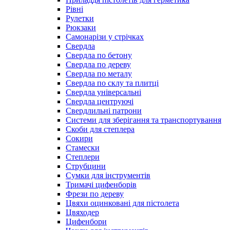
Рівні
Рулетки
Рюкзаки
Самонарізи у стрічках
Свердла
Свердла по бетону
Свердла по дереву
Свердла по металу
Свердла по склу та плитці
Свердла універсальні
Свердла центруючі
Свердлильні патрони
Системи для зберігання та транспортування
Скоби для степлера
Сокири
Стамески
Степлери
Струбцини
Сумки для інструментів
Тримачі цифенборів
Фрези по дереву
Цвяхи оцинковані для пістолета
Цвяходер
Цифенбори