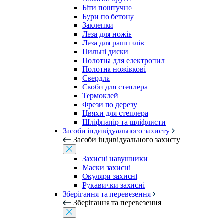
Біти поштучно
Бури по бетону
Заклепки
Леза для ножів
Леза для рашпилів
Пильні диски
Полотна для електропил
Полотна ножівкові
Свердла
Скоби для степлера
Термоклей
Фрези по дереву
Цвяхи для степлера
Шліфпапір та шліфлисти
Засоби індивідуального захисту
Засоби індивідуального захисту
Захисні навушники
Маски захисні
Окуляри захисні
Рукавички захисні
Зберігання та перевезення
Зберігання та перевезення