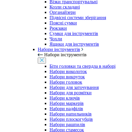
Візки транспортувальні
Козли складані
Органайзери
Підвісні системи зберігання
Поясні сумки
Рюкзаки
Сумки для інструментів
Чохли
Ящики для інструментів
Набори інструментів
Набори інструментів
Біти головки та свердла в наборі
Набори виколоток
Набори викруток
Набори головок
Набори для заточування
Набори для розмітки
Набори ключів
Набори маркерів
Набори надфілів
Набори напильників
Набори плоскогубців
Набори рашпилів
Набори стамесок