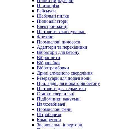
Пилки циркулярні
Плиткорізи
Рейсмуси
Шабельні пилки
Пили алігатори
Електроножиці
Пістолети заклепувальні
Фрезери
Промислові пилососи
Адаптери та перехідники
Вібратори для бетону
Віброплити
Віброрейки
Вібротрамбовки
Дрилі алмазного свердління
Резервуари для подачі води
Приладдя для вібраторів бетону
Пістолети для герметика
Станки сверлильні
Підйомники вакуумні
Цвяхозабивачі
Промислові фени
Штроборези
Компресори
Зварювальні інвертори