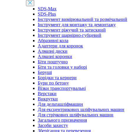
SDS-Max
SDS-Plus
Інструмент вимірювальний та розмічальний
Інструмент для монтажу та демонтажу
Інструмент ріжучий та затискний
Інструмент шарнірно-губцевий
Абразивні кола
Адаптери для коронок
Алмазні диски
Алмазні коронки
Біти поштучно
Біти та головки у наборі
Беруші
Борідки та кернери
Бури по бетону
Візки транспортувальні
Верстаки
Викрутки
Для дельташліфмашин
Для ексцентрикових шліфувальних машин
Для стрічкових шліфувальних машин
Загального призначення
Засоби захисту
Зберігання та перевезення