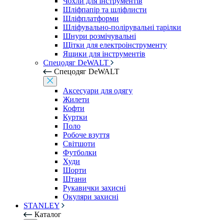
Чохли для інструментів
Шліфпапір та шліфлисти
Шліфплатформи
Шліфувально-полірувальні тарілки
Шнури розмічувальні
Щітки для електроінструменту
Ящики для інструментів
Спецодяг DeWALT
Спецодяг DeWALT
Аксесуари для одягу
Жилети
Кофти
Куртки
Поло
Робоче взуття
Світшоти
Футболки
Худи
Шорти
Штани
Рукавички захисні
Окуляри захисні
STANLEY
Каталог