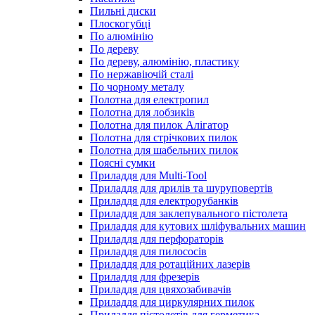
Пильні диски
Плоскогубці
По алюмінію
По дереву
По дереву, алюмінію, пластику
По нержавіючій сталі
По чорному металу
Полотна для електропил
Полотна для лобзиків
Полотна для пилок Алігатор
Полотна для стрічкових пилок
Полотна для шабельних пилок
Поясні сумки
Приладдя для Multi-Tool
Приладдя для дрилів та шуруповертів
Приладдя для електрорубанків
Приладдя для заклепувального пістолета
Приладдя для кутових шліфувальних машин
Приладдя для перфораторів
Приладдя для пилососів
Приладдя для ротаційних лазерів
Приладдя для фрезерів
Приладдя для цвяхозабивачів
Приладдя для циркулярних пилок
Приладдя пістолетів для герметика