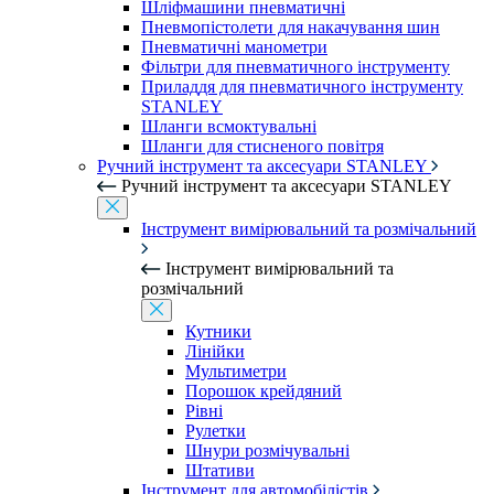
Шліфмашини пневматичні
Пневмопістолети для накачування шин
Пневматичні манометри
Фільтри для пневматичного інструменту
Приладдя для пневматичного інструменту
STANLEY
Шланги всмоктувальні
Шланги для стисненого повітря
Ручний інструмент та аксесуари STANLEY
Ручний інструмент та аксесуари STANLEY
Інструмент вимірювальний та розмічальний
Інструмент вимірювальний та
розмічальний
Кутники
Лінійки
Мультиметри
Порошок крейдяний
Рівні
Рулетки
Шнури розмічувальні
Штативи
Інструмент для автомобілістів