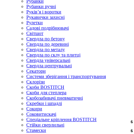
Рубанки
Рубанки ручні
Руківʼя і воротки
Рукавички захисні
Рулетки
Садові подрібнювачі
Світшот
Свердла по бетону
Свердла по деревині
Свердла по металу
Свердла по склу та плитці
Свердла універсальні
Свердла центрувальні
Секатори
Системи зберігання і транспортування
Склорізи
Скоби BOSTITCH
Скоби для степлера
Скобозабивачі пневматичні
Скребки і шпадлі
Сокири
Соковитискачі
Спеціальне кріплення BOSTITCH
6
Стійки сверлильні
Стамески
6