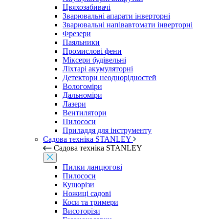
Цвяхозабивачі
Зварювальні апарати інверторні
Зварювальні напівавтомати інверторні
Фрезери
Паяльники
Промислові фени
Міксери будівельні
Ліхтарі акумуляторні
Детектори неоднорідностей
Вологоміри
Дальноміри
Лазери
Вентилятори
Пилососи
Приладдя для інструменту
Садова техніка STANLEY
Садова техніка STANLEY
Пилки ланцюгові
Пилососи
Кущорізи
Ножиці садові
Коси та тримери
Висоторізи