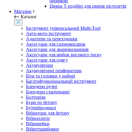
обоймою
Цвяхи Т-подібні для цвяхів пістолетів
Магазин
Каталог
Інструмент універсальний Multi-Tool
Авто-мото інструмент
Адаптери та перехідники
Аксесуари для газонокосарок
Аксесуари для зварювальників
Аксесуари для мийок високого тиску
Аксесуари для одягу
Акумулятори
Акумуляторні перфоратори
Біти та головки у наборі
Багатофункціональний інструмент
Блендери ручні
Блендери стаціонарні
Болторізи
Бури по бетону
Бутербродниці
Вібратори для бетону
Віброплити
Віброрейки
Вібротрамбовки