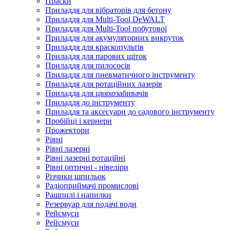
Праски
Приладдя для вібраторів для бетону
Приладдя для Multi-Tool DeWALT
Приладдя для Multi-Tool побутової
Приладдя для акумуляторних викруток
Приладдя для краскопультів
Приладдя для парових щіток
Приладдя для пилососів
Приладдя для пневматичного інструменту
Приладдя для ротаційних лазерів
Приладдя для цвяхозабивачів
Приладдя до інструменту
Приладдя та аксесуари до садового інструменту
Пробійці і кернери
Прожектори
Рівні
Рівні лазерні
Рівні лазерні ротаційні
Рівні оптичні - нівеліри
Різчики шпильок
Радіоприймачі промислові
Рашпилі і напилки
Резервуар для подачі води
Рейсмуси
Рейсмуси