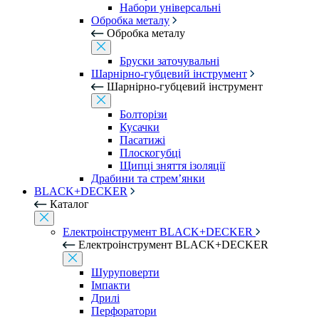
Набори універсальні
Обробка металу
Обробка металу
Бруски заточувальні
Шарнірно-губцевий інструмент
Шарнірно-губцевий інструмент
Болторізи
Кусачки
Пасатижі
Плоскогубці
Щипці зняття ізоляції
Драбини та стрем’янки
BLACK+DECKER
Каталог
Електроінструмент BLACK+DECKER
Електроінструмент BLACK+DECKER
Шуруповерти
Імпакти
Дрилі
Перфоратори