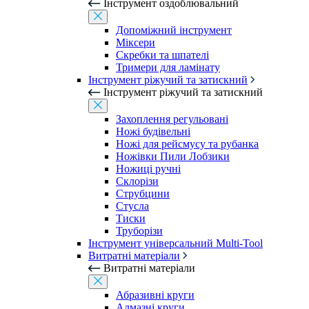
Інструмент оздоблювальний
Допоміжний інструмент
Міксери
Скребки та шпателі
Тримери для ламінату
Інструмент ріжучий та затискний
Інструмент ріжучий та затискний
Захоплення регульовані
Ножі будівельні
Ножі для рейсмусу та рубанка
Ножівки Пили Лобзики
Ножиці ручні
Склорізи
Струбцини
Стусла
Тиски
Труборізи
Інструмент універсальний Multi-Tool
Витратні матеріали
Витратні матеріали
Абразивні круги
Алмазні круги