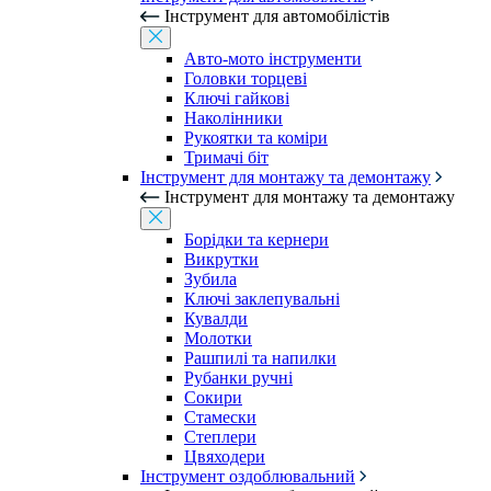
Інструмент для автомобілістів
Авто-мото інструменти
Головки торцеві
Ключі гайкові
Наколінники
Рукоятки та коміри
Тримачі біт
Інструмент для монтажу та демонтажу
Інструмент для монтажу та демонтажу
Борідки та кернери
Викрутки
Зубила
Ключі заклепувальні
Кувалди
Молотки
Рашпилі та напилки
Рубанки ручні
Сокири
Стамески
Степлери
Цвяходери
Інструмент оздоблювальний