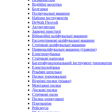
Відбійні молотки
Болгарки
Полірувальні машини
Набори інструментів
DeWalt Flexvolt
Акумулятори
Зарядні пристрої
Вібраційні шліфувальні машини
Ексцентрикові шліфувальні машини
Стрічкові шліфувальні машини
Прямошліфувальні машини (гравери)
Електрорубанки
Стрічкові напилки
Багатофункціональний інструмент (реноватор
Електролобзики
Різьбярі шпильки
Пилки торцювальні
Відрізні пилки (різаки)
Монтажні пилки
Дискові пилки
Стрічкові пили
Пилки циркулярні
Плиткорізи
Рейсмуси