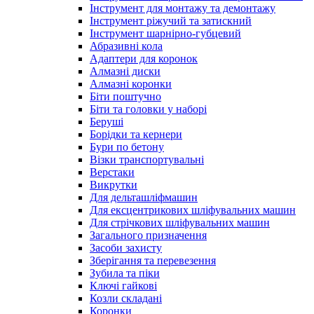
Інструмент для монтажу та демонтажу
Інструмент ріжучий та затискний
Інструмент шарнірно-губцевий
Абразивні кола
Адаптери для коронок
Алмазні диски
Алмазні коронки
Біти поштучно
Біти та головки у наборі
Беруші
Борідки та кернери
Бури по бетону
Візки транспортувальні
Верстаки
Викрутки
Для дельташліфмашин
Для ексцентрикових шліфувальних машин
Для стрічкових шліфувальних машин
Загального призначення
Засоби захисту
Зберігання та перевезення
Зубила та піки
Ключі гайкові
Козли складані
Коронки