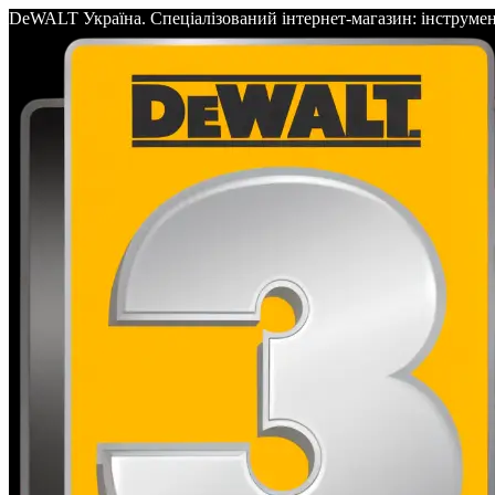
DeWALT Україна. Спеціалізований інтернет-магазин: інс