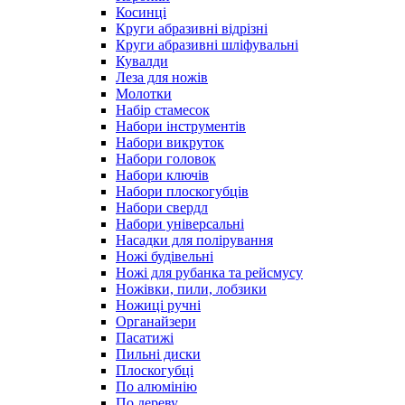
Косинці
Круги абразивні відрізні
Круги абразивні шліфувальні
Кувалди
Леза для ножів
Молотки
Набір стамесок
Набори інструментів
Набори викруток
Набори головок
Набори ключів
Набори плоскогубців
Набори свердл
Набори універсальні
Насадки для полірування
Ножі будівельні
Ножі для рубанка та рейсмусу
Ножівки, пили, лобзики
Ножиці ручні
Органайзери
Пасатижі
Пильні диски
Плоскогубці
По алюмінію
По дереву