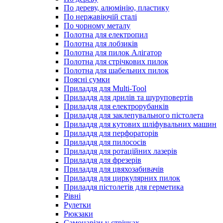
По дереву, алюмінію, пластику
По нержавіючій сталі
По чорному металу
Полотна для електропил
Полотна для лобзиків
Полотна для пилок Алігатор
Полотна для стрічкових пилок
Полотна для шабельних пилок
Поясні сумки
Приладдя для Multi-Tool
Приладдя для дрилів та шуруповертів
Приладдя для електрорубанків
Приладдя для заклепувального пістолета
Приладдя для кутових шліфувальних машин
Приладдя для перфораторів
Приладдя для пилососів
Приладдя для ротаційних лазерів
Приладдя для фрезерів
Приладдя для цвяхозабивачів
Приладдя для циркулярних пилок
Приладдя пістолетів для герметика
Рівні
Рулетки
Рюкзаки
Самонарізи у стрічках