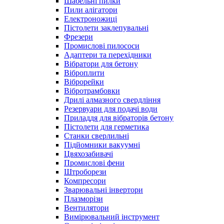
Шабельні пилки
Пили алігатори
Електроножиці
Пістолети заклепувальні
Фрезери
Промислові пилососи
Адаптери та перехідники
Вібратори для бетону
Віброплити
Віброрейки
Вібротрамбовки
Дрилі алмазного свердління
Резервуари для подачі води
Приладдя для вібраторів бетону
Пістолети для герметика
Станки сверлильні
Підйомники вакуумні
Цвяхозабивачі
Промислові фени
Штроборези
Компресори
Зварювальні інвертори
Плазморізи
Вентилятори
Вимірювальний інструмент