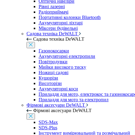
Оптичні нівеліри
Рівні лазерні
Радіоприймачі
Портативні колонки Bluetooth
Акумуляторні ліхтарі
Міксери будівельні
Садова техніка DeWALT
Садова техніка DeWALT
Газонокосарки
Акумуляторні електропили
Повітродувки
Мийки високого тиску
Ножиці садові
Кущорізи
Висоторізи
Акумуляторні коси
Приладдя для мото, електрокос та газонокосар
Приладдя для мото та електропил
Фірмові аксесуари DeWALT
Фірмові аксесуари DeWALT
SDS-Max
SDS-Plus
Інструмент вимірювальний та розмічальний