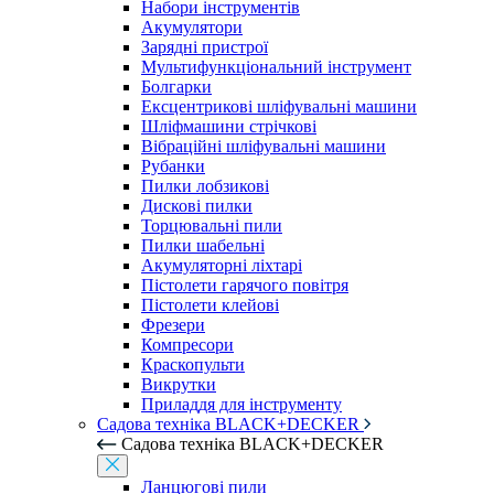
Набори інструментів
Акумулятори
Зарядні пристрої
Мультифункціональний інструмент
Болгарки
Ексцентрикові шліфувальні машини
Шліфмашини стрічкові
Вібраційні шліфувальні машини
Рубанки
Пилки лобзикові
Дискові пилки
Торцювальні пили
Пилки шабельні
Акумуляторні ліхтарі
Пістолети гарячого повітря
Пістолети клейові
Фрезери
Компресори
Краскопульти
Викрутки
Приладдя для інструменту
Садова техніка BLACK+DECKER
Садова техніка BLACK+DECKER
Ланцюгові пили