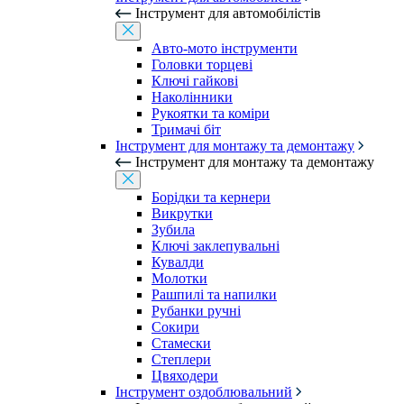
Інструмент для автомобілістів
Авто-мото інструменти
Головки торцеві
Ключі гайкові
Наколінники
Рукоятки та коміри
Тримачі біт
Інструмент для монтажу та демонтажу
Інструмент для монтажу та демонтажу
Борідки та кернери
Викрутки
Зубила
Ключі заклепувальні
Кувалди
Молотки
Рашпилі та напилки
Рубанки ручні
Сокири
Стамески
Степлери
Цвяходери
Інструмент оздоблювальний