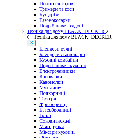
Пилососи садові
Тримери та коси
Кущорізи
Газонокосарки
Подрібнювачі садові
Техніка для дому BLACK+DECKER
Техніка для дому BLACK+DECKER
Блендери ручні
Блендери стаціонарні
Кухонні комбайни
Подрібнювачі кухонні
Електрочайники
Кавоварки
Кавомолки
Мультипечі
Попкорниці
Тостери
Фритюрниці
Бутербродниці
Грилі
Соковитискачі
М'ясорубки
Міксери кухонні
Обігрівачі