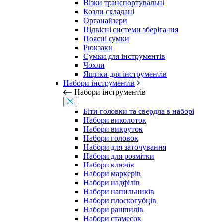
Візки транспортувальні
Козли складані
Органайзери
Підвісні системи зберігання
Поясні сумки
Рюкзаки
Сумки для інструментів
Чохли
Ящики для інструментів
Набори інструментів
Набори інструментів
Біти головки та свердла в наборі
Набори виколоток
Набори викруток
Набори головок
Набори для заточування
Набори для розмітки
Набори ключів
Набори маркерів
Набори надфілів
Набори напильників
Набори плоскогубців
Набори рашпилів
Набори стамесок