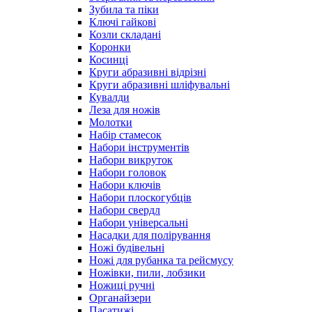
Зубила та піки
Ключі гайкові
Козли складані
Коронки
Косинці
Круги абразивні відрізні
Круги абразивні шліфувальні
Кувалди
Леза для ножів
Молотки
Набір стамесок
Набори інструментів
Набори викруток
Набори головок
Набори ключів
Набори плоскогубців
Набори свердл
Набори універсальні
Насадки для полірування
Ножі будівельні
Ножі для рубанка та рейсмусу
Ножівки, пили, лобзики
Ножиці ручні
Органайзери
Пасатижі