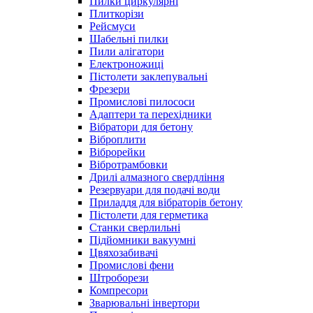
Пилки циркулярні
Плиткорізи
Рейсмуси
Шабельні пилки
Пили алігатори
Електроножиці
Пістолети заклепувальні
Фрезери
Промислові пилососи
Адаптери та перехідники
Вібратори для бетону
Віброплити
Віброрейки
Вібротрамбовки
Дрилі алмазного свердління
Резервуари для подачі води
Приладдя для вібраторів бетону
Пістолети для герметика
Станки сверлильні
Підйомники вакуумні
Цвяхозабивачі
Промислові фени
Штроборези
Компресори
Зварювальні інвертори