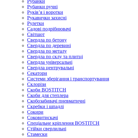
Рубанки
Рубанки ручні
Руківʼя і воротки
Рукавички захисні
Рулетки
Садові подрібнювачі
Світшот
Свердла по бетону
Свердла по деревині
Свердла по металу
Свердла по склу та плитці
Свердла універсальні
Свердла центрувальні
Секатори
Системи зберігання і транспортування
Склорізи
Скоби BOSTITCH
Скоби для степлера
Скобозабивачі пневматичні
Скребки і шпадлі
Сокири
Соковитискачі
Спеціальне кріплення BOSTITCH
Стійки сверлильні
Стамески