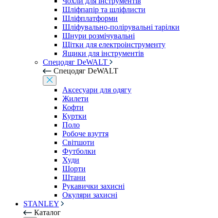
Чохли для інструментів
Шліфпапір та шліфлисти
Шліфплатформи
Шліфувально-полірувальні тарілки
Шнури розмічувальні
Щітки для електроінструменту
Ящики для інструментів
Спецодяг DeWALT
Спецодяг DeWALT
Аксесуари для одягу
Жилети
Кофти
Куртки
Поло
Робоче взуття
Світшоти
Футболки
Худи
Шорти
Штани
Рукавички захисні
Окуляри захисні
STANLEY
Каталог