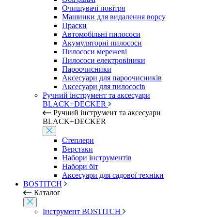
Очищувачі повітря
Машинки для видалення ворсу
Праски
Автомобільні пилососи
Акумуляторні пилососи
Пилососи мережеві
Пилососи електровіники
Пароочисники
Аксесуари для пароочисників
Аксесуари для пилососів
Ручний інструмент та аксесуари
BLACK+DECKER
Ручний інструмент та аксесуари
BLACK+DECKER
Степлери
Верстаки
Набори інструментів
Набори біт
Аксесуари для садової техніки
BOSTITCH
Каталог
Інструмент BOSTITCH