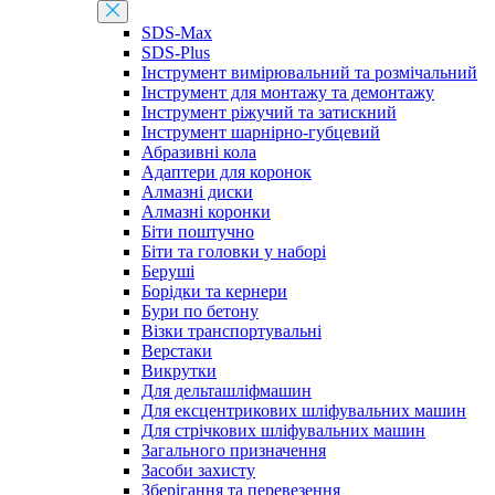
SDS-Max
SDS-Plus
Інструмент вимірювальний та розмічальний
Інструмент для монтажу та демонтажу
Інструмент ріжучий та затискний
Інструмент шарнірно-губцевий
Абразивні кола
Адаптери для коронок
Алмазні диски
Алмазні коронки
Біти поштучно
Біти та головки у наборі
Беруші
Борідки та кернери
Бури по бетону
Візки транспортувальні
Верстаки
Викрутки
Для дельташліфмашин
Для ексцентрикових шліфувальних машин
Для стрічкових шліфувальних машин
Загального призначення
Засоби захисту
Зберігання та перевезення