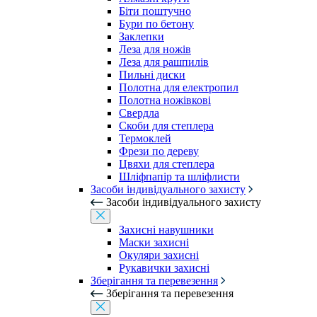
Біти поштучно
Бури по бетону
Заклепки
Леза для ножів
Леза для рашпилів
Пильні диски
Полотна для електропил
Полотна ножівкові
Свердла
Скоби для степлера
Термоклей
Фрези по дереву
Цвяхи для степлера
Шліфпапір та шліфлисти
Засоби індивідуального захисту
Засоби індивідуального захисту
Захисні навушники
Маски захисні
Окуляри захисні
Рукавички захисні
Зберігання та перевезення
Зберігання та перевезення