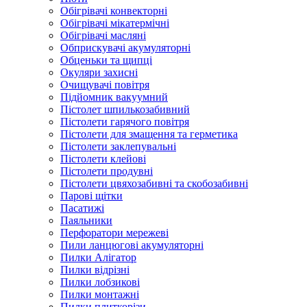
Обігрівачі конвекторні
Обігрівачі мікатермічні
Обігрівачі масляні
Обприскувачі акумуляторні
Обценьки та щипці
Окуляри захисні
Очищувачі повітря
Підйомник вакуумний
Пістолет шпилькозабивний
Пістолети гарячого повітря
Пістолети для змащення та герметика
Пістолети заклепувальні
Пістолети клейові
Пістолети продувні
Пістолети цвяхозабивні та скобозабивні
Парові щітки
Пасатижі
Паяльники
Перфоратори мережеві
Пили ланцюгові акумуляторні
Пилки Алігатор
Пилки відрізні
Пилки лобзикові
Пилки монтажні
Пилки плиткорізи