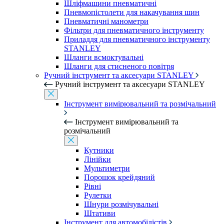
Шліфмашини пневматичні
Пневмопістолети для накачування шин
Пневматичні манометри
Фільтри для пневматичного інструменту
Приладдя для пневматичного інструменту
STANLEY
Шланги всмоктувальні
Шланги для стисненого повітря
Ручний інструмент та аксесуари STANLEY
Ручний інструмент та аксесуари STANLEY
Інструмент вимірювальний та розмічальний
Інструмент вимірювальний та
розмічальний
Кутники
Лінійки
Мультиметри
Порошок крейдяний
Рівні
Рулетки
Шнури розмічувальні
Штативи
Інструмент для автомобілістів