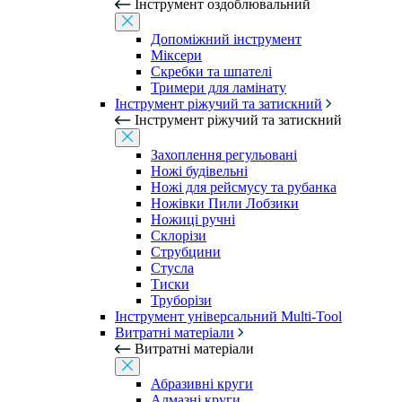
Інструмент оздоблювальний
Допоміжний інструмент
Міксери
Скребки та шпателі
Тримери для ламінату
Інструмент ріжучий та затискний
Інструмент ріжучий та затискний
Захоплення регульовані
Ножі будівельні
Ножі для рейсмусу та рубанка
Ножівки Пили Лобзики
Ножиці ручні
Склорізи
Струбцини
Стусла
Тиски
Труборізи
Інструмент універсальний Multi-Tool
Витратні матеріали
Витратні матеріали
Абразивні круги
Алмазні круги