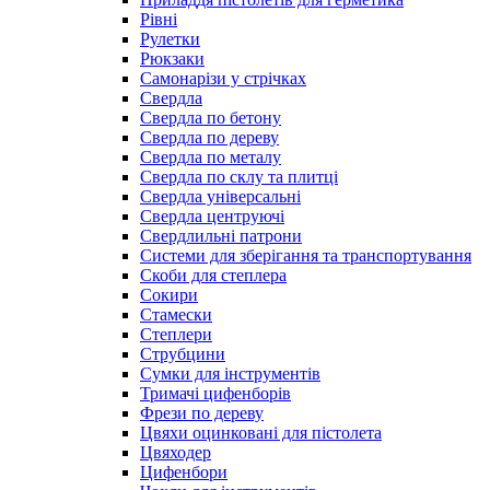
Рівні
Рулетки
Рюкзаки
Самонарізи у стрічках
Свердла
Свердла по бетону
Свердла по дереву
Свердла по металу
Свердла по склу та плитці
Свердла універсальні
Свердла центруючі
Свердлильні патрони
Системи для зберігання та транспортування
Скоби для степлера
Сокири
Стамески
Степлери
Струбцини
Сумки для інструментів
Тримачі цифенборів
Фрези по дереву
Цвяхи оцинковані для пістолета
Цвяходер
Цифенбори