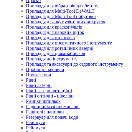
Праски
Приладдя для вібраторів для бетону
Приладдя для Multi-Tool DeWALT
Приладдя для Multi-Tool побутової
Приладдя для акумуляторних викруток
Приладдя для краскопультів
Приладдя для парових щіток
Приладдя для пилососів
Приладдя для пневматичного інструменту
Приладдя для ротаційних лазерів
Приладдя для цвяхозабивачів
Приладдя до інструменту
Приладдя та аксесуари до садового інструменту
Пробійці і кернери
Прожектори
Рівні
Рівні лазерні
Рівні лазерні ротаційні
Рівні оптичні - нівеліри
Різчики шпильок
Радіоприймачі промислові
Рашпилі і напилки
Резервуар для подачі води
Рейсмуси
Рейсмуси