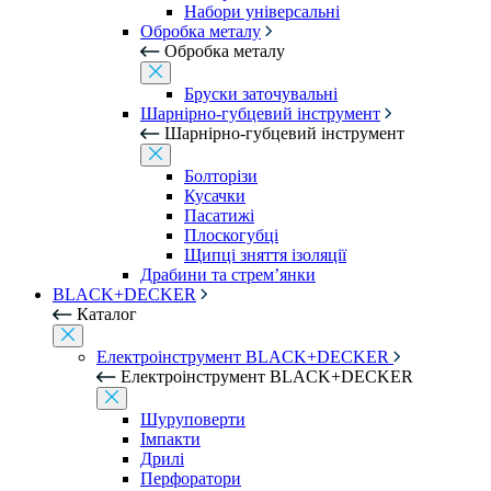
Набори універсальні
Обробка металу
Обробка металу
Бруски заточувальні
Шарнірно-губцевий інструмент
Шарнірно-губцевий інструмент
Болторізи
Кусачки
Пасатижі
Плоскогубці
Щипці зняття ізоляції
Драбини та стрем’янки
BLACK+DECKER
Каталог
Електроінструмент BLACK+DECKER
Електроінструмент BLACK+DECKER
Шуруповерти
Імпакти
Дрилі
Перфоратори