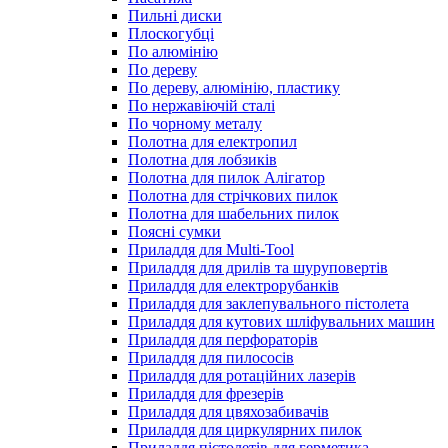
Пильні диски
Плоскогубці
По алюмінію
По дереву
По дереву, алюмінію, пластику
По нержавіючій сталі
По чорному металу
Полотна для електропил
Полотна для лобзиків
Полотна для пилок Алігатор
Полотна для стрічкових пилок
Полотна для шабельних пилок
Поясні сумки
Приладдя для Multi-Tool
Приладдя для дрилів та шуруповертів
Приладдя для електрорубанків
Приладдя для заклепувального пістолета
Приладдя для кутових шліфувальних машин
Приладдя для перфораторів
Приладдя для пилососів
Приладдя для ротаційних лазерів
Приладдя для фрезерів
Приладдя для цвяхозабивачів
Приладдя для циркулярних пилок
Приладдя пістолетів для герметика