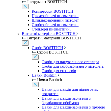
Інструмент BOSTITCH
Компресори BOSTITCH
Цвяхозабивачі пневматичні
Шпилькозабивний пістолет
Скобозабивачі пневматичні
Степлери пневматичні
Витратні матеріали BOSTITCH
Витратні матеріали BOSTITCH
Скоби BOSTITCH
Скоби BOSTITCH
Скоби для пакувального степлера
Скоби для скобозабивного пістолета
Скоби для степлерів
Цвяхи Bostitch
Цвяхи Bostitch
Цвяхи для цвяхів для підлогових
покриттів
Цвяхи для цвяхів-забивачів з
барабанною обоймою
Цвяхи для цвяхів-забивачів з прямою