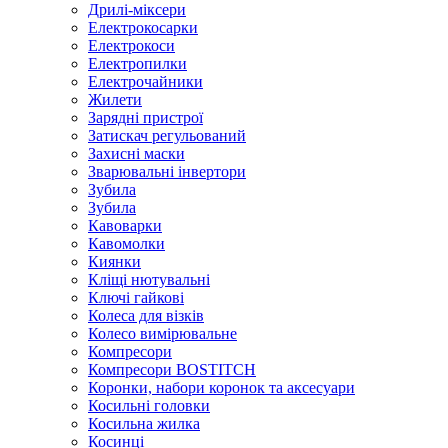
Дрилі-міксери
Електрокосарки
Електрокоси
Електропилки
Електрочайники
Жилети
Зарядні пристрої
Затискач регульований
Захисні маски
Зварювальні інвертори
Зубила
Зубила
Кавоварки
Кавомолки
Киянки
Кліщі нютувальні
Ключі гайкові
Колеса для візків
Колесо вимірювальне
Компресори
Компресори BOSTITCH
Коронки, набори коронок та аксесуари
Косильні головки
Косильна жилка
Косинці