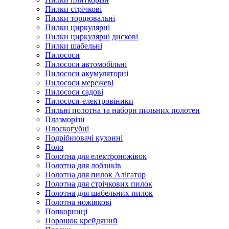
Пилки стрічкові
Пилки торцювальні
Пилки циркулярні
Пилки циркулярні дискові
Пилки шабельні
Пилососи
Пилососи автомобільні
Пилососи акумуляторні
Пилососи мережеві
Пилососи садові
Пилососи-електровіники
Пильні полотна та набори пильних полотен
Плазморізи
Плоскогубці
Подрібнювачі кухонні
Поло
Полотна для електроножівок
Полотна для лобзиків
Полотна для пилок Алігатор
Полотна для стрічкових пилок
Полотна для шабельних пилок
Полотна ножівкові
Попкорниці
Порошок крейдяний