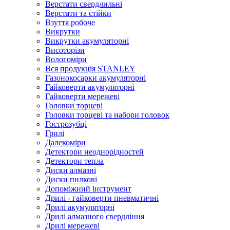
Верстати свердлильні
Верстати та стійки
Взуття робоче
Викрутки
Викрутки акумуляторні
Висоторізи
Вологоміри
Вся продукція STANLEY
Газонокосарки акумуляторні
Гайковерти акумуляторні
Гайковерти мережеві
Головки торцеві
Головки торцеві та набори головок
Гострозубці
Грилі
Далекоміри
Детектори неоднорідностей
Детектори тепла
Диски алмазні
Диски пилкові
Допоміжний інструмент
Дрилі - гайковерти пневматичні
Дрилі акумуляторні
Дрилі алмазного свердління
Дрилі мережеві