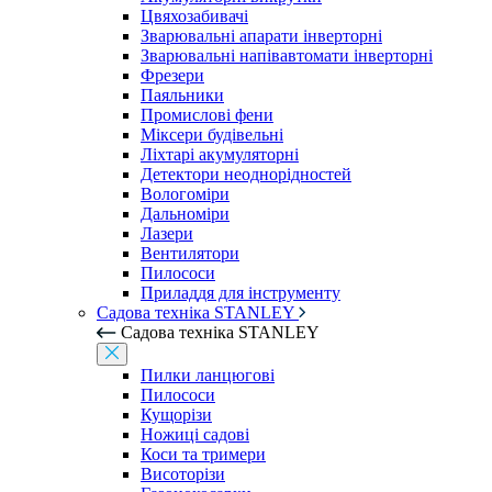
Цвяхозабивачі
Зварювальні апарати інверторні
Зварювальні напівавтомати інверторні
Фрезери
Паяльники
Промислові фени
Міксери будівельні
Ліхтарі акумуляторні
Детектори неоднорідностей
Вологоміри
Дальноміри
Лазери
Вентилятори
Пилососи
Приладдя для інструменту
Садова техніка STANLEY
Садова техніка STANLEY
Пилки ланцюгові
Пилососи
Кущорізи
Ножиці садові
Коси та тримери
Висоторізи