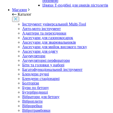
обоймою
Цвяхи Т-подібні для цвяхів пістолетів
Магазин
Каталог
Інструмент універсальний Multi-Tool
Авто-мото інструмент
Адаптери та перехідники
Аксесуари для газонокосарок
Аксесуари для зварювальників
Аксесуари для мийок високого тиску
Аксесуари для одягу
Акумулятори
Акумуляторні перфоратори
Біти та головки у наборі
Багатофункціональний інструмент
Блендери ручні
Блендери стаціонарні
Болторізи
Бури по бетону
Бутербродниці
Вібратори для бетону
Віброплити
Віброрейки
Вібротрамбовки