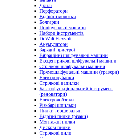
Дрилі
Перфоратори
Відбійні молотки
Болгарки
Полірувальні машини
Набори інструментів
DeWalt Flexvolt
Акумулятори
Зарядні пристрої
Вібраційні шліфувальні машини
Ексцентрикові шліфувальні машини
Стрічкові шліфувальні машини
Прямошліфувальні машини (гравери)
Електрорубанки
Стрічкові напилки
Багатофункціональний інструмент
(реноватори)
Електролобзики
Різьбярі шпильки
Пилки торцювальні
Відрізні пилки (різаки)
Монтажні пилки
Дискові пилки
Стрічкові пили