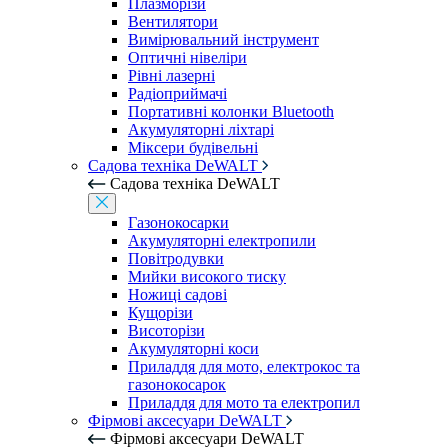
Плазморізи
Вентилятори
Вимірювальний інструмент
Оптичні нівеліри
Рівні лазерні
Радіоприймачі
Портативні колонки Bluetooth
Акумуляторні ліхтарі
Міксери будівельні
Садова техніка DeWALT
Садова техніка DeWALT
Газонокосарки
Акумуляторні електропили
Повітродувки
Мийки високого тиску
Ножиці садові
Кущорізи
Висоторізи
Акумуляторні коси
Приладдя для мото, електрокос та
газонокосарок
Приладдя для мото та електропил
Фірмові аксесуари DeWALT
Фірмові аксесуари DeWALT