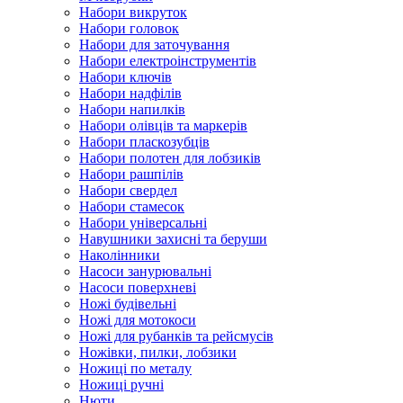
Набори викруток
Набори головок
Набори для заточування
Набори електроінструментів
Набори ключів
Набори надфілів
Набори напилків
Набори олівців та маркерів
Набори пласкозубців
Набори полотен для лобзиків
Набори рашпілів
Набори свердел
Набори стамесок
Набори універсальні
Навушники захисні та беруши
Наколінники
Насоси занурювальні
Насоси поверхневі
Ножі будівельні
Ножі для мотокоси
Ножі для рубанків та рейсмусів
Ножівки, пилки, лобзики
Ножиці по металу
Ножиці ручні
Нюти