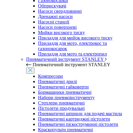
Газонокосарки
Обприскувачі
Насоси свердловинні
Дренажні насоси
Насосні станції
Насоси поверхневі
Мийки високого тиску
Приладдя для мийок високого тиску
Приладдя для мото, електрокос та
газонокосарок
Приладдя для мото та електропил
Пневматичний інструмент STANLEY
Пневматичний інструмент STANLEY
Компресори
Пневматичні дрилі
Пневматичні гайковерти
Бормашинки пневматичні
Набори пневмоінструменту
Степлери пневматичні
Пістолети продувальні
Пневматичні шприци для подачі мастила
Пневматичні картриджні пістолети
Пневматичні піскоструминні пістолети
Краскопульти пневматичні