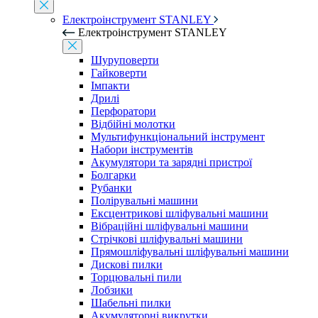
Електроінструмент STANLEY
Електроінструмент STANLEY
Шуруповерти
Гайковерти
Імпакти
Дрилі
Перфоратори
Відбійні молотки
Мультифункціональний інструмент
Набори інструментів
Акумулятори та зарядні пристрої
Болгарки
Рубанки
Полірувальні машини
Ексцентрикові шліфувальні машини
Вібраційні шліфувальні машини
Стрічкові шліфувальні машини
Прямошліфувальні шліфувальні машини
Дискові пилки
Торцювальні пили
Лобзики
Шабельні пилки
Акумуляторні викрутки