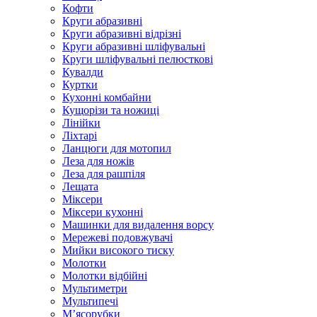
Кофти
Круги абразивні
Круги абразивні відрізні
Круги абразивні шліфувальні
Круги шліфувальні пелюсткові
Кувалди
Куртки
Кухонні комбайни
Кущорізи та ножиці
Лінійки
Ліхтарі
Ланцюги для мотопил
Леза для ножів
Леза для рашпіля
Лещата
Міксери
Міксери кухонні
Машинки для видалення ворсу
Мережеві подовжувачі
Мийки високого тиску
Молотки
Молотки відбійні
Мультиметри
Мультипечі
М’ясорубки