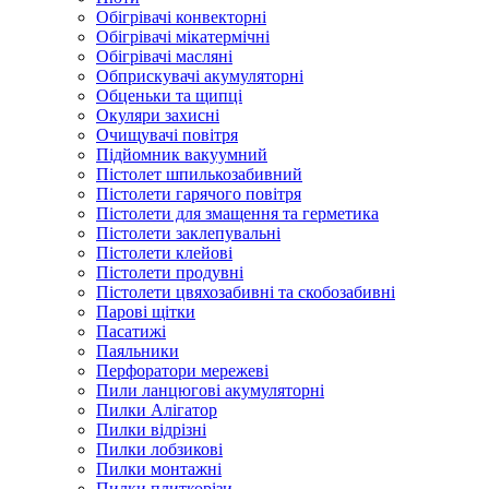
Обігрівачі конвекторні
Обігрівачі мікатермічні
Обігрівачі масляні
Обприскувачі акумуляторні
Обценьки та щипці
Окуляри захисні
Очищувачі повітря
Підйомник вакуумний
Пістолет шпилькозабивний
Пістолети гарячого повітря
Пістолети для змащення та герметика
Пістолети заклепувальні
Пістолети клейові
Пістолети продувні
Пістолети цвяхозабивні та скобозабивні
Парові щітки
Пасатижі
Паяльники
Перфоратори мережеві
Пили ланцюгові акумуляторні
Пилки Алігатор
Пилки відрізні
Пилки лобзикові
Пилки монтажні
Пилки плиткорізи