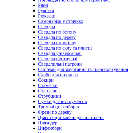
Рівні
Рулетки
Рюкзаки
Самонарізи у стрічках
Свердла
Свердла по бетону
Свердла по дереву
Свердла по металу
Свердла по склу та плитці
Свердла універсальні
Свердла центруючі
Свердлильні патрони
Системи для зберігання та транспортування
Скоби для степлера
Сокири
Стамески
Степлери
Струбцини
Сумки для інструментів
Тримачі цифенборів
Фрези по дереву
Цвяхи оцинковані для пістолета
Цвяходер
Цифенбори