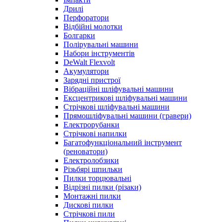
Дрилі
Перфоратори
Відбійні молотки
Болгарки
Полірувальні машини
Набори інструментів
DeWalt Flexvolt
Акумулятори
Зарядні пристрої
Вібраційні шліфувальні машини
Ексцентрикові шліфувальні машини
Стрічкові шліфувальні машини
Прямошліфувальні машини (гравери)
Електрорубанки
Стрічкові напилки
Багатофункціональний інструмент
(реноватори)
Електролобзики
Різьбярі шпильки
Пилки торцювальні
Відрізні пилки (різаки)
Монтажні пилки
Дискові пилки
Стрічкові пили