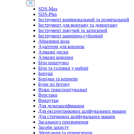
SDS-Max
SDS-Plus
Інструмент вимірювальний та розмічальний
Інструмент для монтажу та демонтажу
Інструмент ріжучий та затискний
Інструмент шарнірно-губцевий
Абразивні кола
Адаптери для коронок
Алмазні диски
Алмазні коронки
Біти поштучно
Біти та головки у наборі
Беруші
Борідки та кернери
Бури по бетону
Візки транспортувальні
Верстаки
Викрутки
Для дельташліфмашин
Для ексцентрикових шліфувальних машин
Для стрічкових шліфувальних машин
Загального призначення
Засоби захисту
Зберігання та перевезення