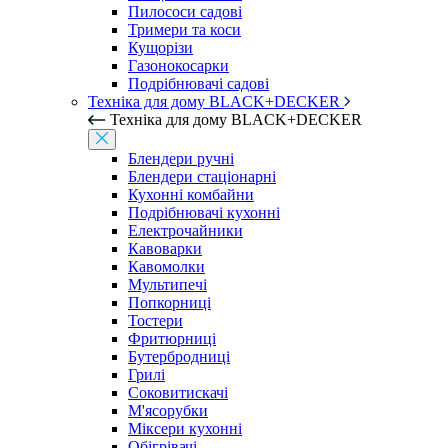
Пилососи садові
Тримери та коси
Кущорізи
Газонокосарки
Подрібнювачі садові
Техніка для дому BLACK+DECKER
Техніка для дому BLACK+DECKER
Блендери ручні
Блендери стаціонарні
Кухонні комбайни
Подрібнювачі кухонні
Електрочайники
Кавоварки
Кавомолки
Мультипечі
Попкорниці
Тостери
Фритюрниці
Бутербродниці
Грилі
Соковитискачі
М'ясорубки
Міксери кухонні
Обігрівачі