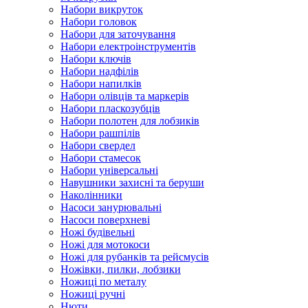
Набори викруток
Набори головок
Набори для заточування
Набори електроінструментів
Набори ключів
Набори надфілів
Набори напилків
Набори олівців та маркерів
Набори пласкозубців
Набори полотен для лобзиків
Набори рашпілів
Набори свердел
Набори стамесок
Набори універсальні
Навушники захисні та беруши
Наколінники
Насоси занурювальні
Насоси поверхневі
Ножі будівельні
Ножі для мотокоси
Ножі для рубанків та рейсмусів
Ножівки, пилки, лобзики
Ножиці по металу
Ножиці ручні
Нюти