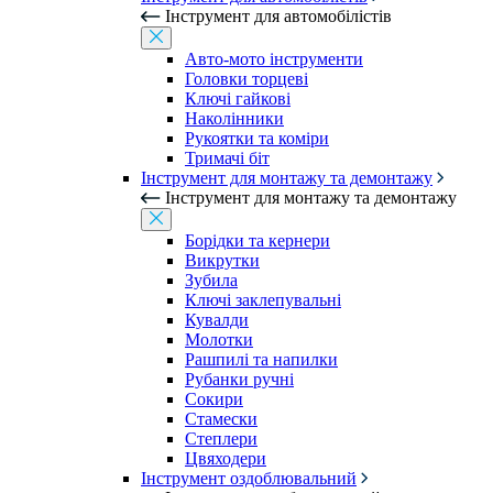
Інструмент для автомобілістів
Авто-мото інструменти
Головки торцеві
Ключі гайкові
Наколінники
Рукоятки та коміри
Тримачі біт
Інструмент для монтажу та демонтажу
Інструмент для монтажу та демонтажу
Борідки та кернери
Викрутки
Зубила
Ключі заклепувальні
Кувалди
Молотки
Рашпилі та напилки
Рубанки ручні
Сокири
Стамески
Степлери
Цвяходери
Інструмент оздоблювальний