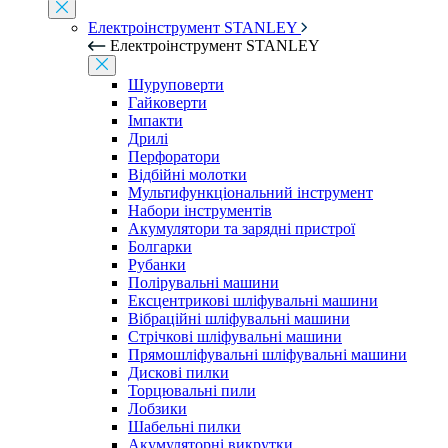
Електроінструмент STANLEY
Електроінструмент STANLEY
Шуруповерти
Гайковерти
Імпакти
Дрилі
Перфоратори
Відбійні молотки
Мультифункціональний інструмент
Набори інструментів
Акумулятори та зарядні пристрої
Болгарки
Рубанки
Полірувальні машини
Ексцентрикові шліфувальні машини
Вібраційні шліфувальні машини
Стрічкові шліфувальні машини
Прямошліфувальні шліфувальні машини
Дискові пилки
Торцювальні пили
Лобзики
Шабельні пилки
Акумуляторні викрутки