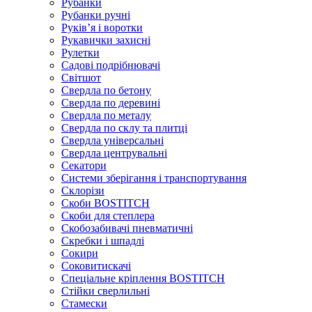
Рубанки
Рубанки ручні
Руківʼя і воротки
Рукавички захисні
Рулетки
Садові подрібнювачі
Світшот
Свердла по бетону
Свердла по деревині
Свердла по металу
Свердла по склу та плитці
Свердла універсальні
Свердла центрувальні
Секатори
Системи зберігання і транспортування
Склорізи
Скоби BOSTITCH
Скоби для степлера
Скобозабивачі пневматичні
Скребки і шпадлі
Сокири
Соковитискачі
Спеціальне кріплення BOSTITCH
Стійки сверлильні
Стамески