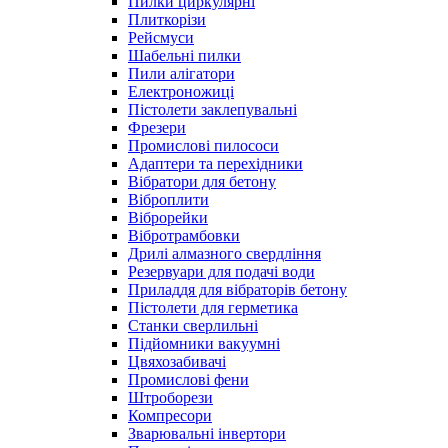
Пилки циркулярні
Плиткорізи
Рейсмуси
Шабельні пилки
Пили алігатори
Електроножиці
Пістолети заклепувальні
Фрезери
Промислові пилососи
Адаптери та перехідники
Вібратори для бетону
Віброплити
Віброрейки
Вібротрамбовки
Дрилі алмазного свердління
Резервуари для подачі води
Приладдя для вібраторів бетону
Пістолети для герметика
Станки сверлильні
Підйомники вакуумні
Цвяхозабивачі
Промислові фени
Штроборези
Компресори
Зварювальні інвертори