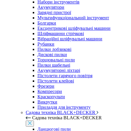
Набори інструментів
Акумулятори
Зарядні пристрої
Мультифункціональний інструмент
Болгарки
Ексцентрикові шліфувальні машини
Шліфмашини стрічкові
Вібраційні шліфувальні машини
Рубанки
Пилки лобзикові
Дискові пилки
Торцювальні пили
Пилки шабельні
Акумуляторні ліхтарі
Пістолети гарячого повітря
Пістолети клейові
Фрезери
Компресори
Краскопульти
Викрутки
Приладдя для інструменту
Садова техніка BLACK+DECKER
Садова техніка BLACK+DECKER
Ланцюгові пили