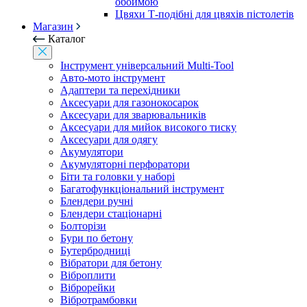
обоймою
Цвяхи Т-подібні для цвяхів пістолетів
Магазин
Каталог
Інструмент універсальний Multi-Tool
Авто-мото інструмент
Адаптери та перехідники
Аксесуари для газонокосарок
Аксесуари для зварювальників
Аксесуари для мийок високого тиску
Аксесуари для одягу
Акумулятори
Акумуляторні перфоратори
Біти та головки у наборі
Багатофункціональний інструмент
Блендери ручні
Блендери стаціонарні
Болторізи
Бури по бетону
Бутербродниці
Вібратори для бетону
Віброплити
Віброрейки
Вібротрамбовки