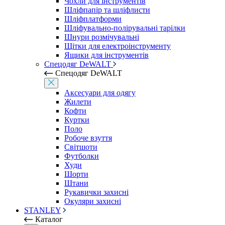
Чохли для інструментів
Шліфпапір та шліфлисти
Шліфплатформи
Шліфувально-полірувальні тарілки
Шнури розмічувальні
Щітки для електроінструменту
Ящики для інструментів
Спецодяг DeWALT
Спецодяг DeWALT
Аксесуари для одягу
Жилети
Кофти
Куртки
Поло
Робоче взуття
Світшоти
Футболки
Худи
Шорти
Штани
Рукавички захисні
Окуляри захисні
STANLEY
Каталог