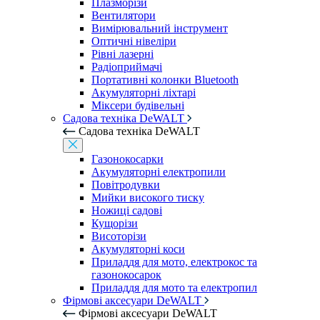
Плазморізи
Вентилятори
Вимірювальний інструмент
Оптичні нівеліри
Рівні лазерні
Радіоприймачі
Портативні колонки Bluetooth
Акумуляторні ліхтарі
Міксери будівельні
Садова техніка DeWALT
Садова техніка DeWALT
Газонокосарки
Акумуляторні електропили
Повітродувки
Мийки високого тиску
Ножиці садові
Кущорізи
Висоторізи
Акумуляторні коси
Приладдя для мото, електрокос та
газонокосарок
Приладдя для мото та електропил
Фірмові аксесуари DeWALT
Фірмові аксесуари DeWALT