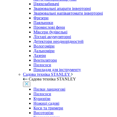
Цвяхозабивачі
Зварювальні апарати інверторні
Зварювальні напівавтомати інверторні
Фрезери
Паяльники
Промислові фени
Міксери будівельні
Ліхтарі акумуляторні
Детектори неоднорідностей
Вологоміри
Дальноміри
Лазери
Вентилятори
Пилососи
Приладдя для інструменту
Садова техніка STANLEY
Садова техніка STANLEY
Пилки ланцюгові
Пилососи
Кущорізи
Ножиці садові
Коси та тримери
Висоторізи