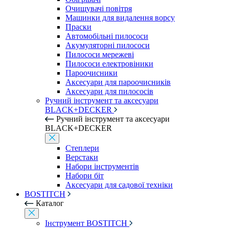
Очищувачі повітря
Машинки для видалення ворсу
Праски
Автомобільні пилососи
Акумуляторні пилососи
Пилососи мережеві
Пилососи електровіники
Пароочисники
Аксесуари для пароочисників
Аксесуари для пилососів
Ручний інструмент та аксесуари
BLACK+DECKER
Ручний інструмент та аксесуари
BLACK+DECKER
Степлери
Верстаки
Набори інструментів
Набори біт
Аксесуари для садової техніки
BOSTITCH
Каталог
Інструмент BOSTITCH