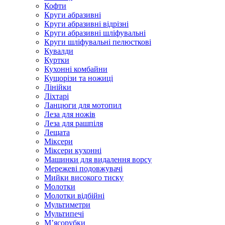
Кофти
Круги абразивні
Круги абразивні відрізні
Круги абразивні шліфувальні
Круги шліфувальні пелюсткові
Кувалди
Куртки
Кухонні комбайни
Кущорізи та ножиці
Лінійки
Ліхтарі
Ланцюги для мотопил
Леза для ножів
Леза для рашпіля
Лещата
Міксери
Міксери кухонні
Машинки для видалення ворсу
Мережеві подовжувачі
Мийки високого тиску
Молотки
Молотки відбійні
Мультиметри
Мультипечі
М’ясорубки