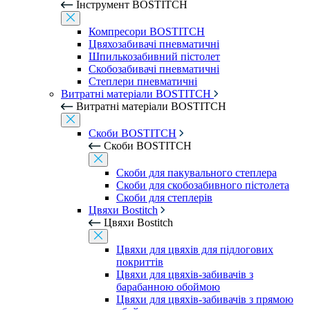
Інструмент BOSTITCH
Компресори BOSTITCH
Цвяхозабивачі пневматичні
Шпилькозабивний пістолет
Скобозабивачі пневматичні
Степлери пневматичні
Витратні матеріали BOSTITCH
Витратні матеріали BOSTITCH
Скоби BOSTITCH
Скоби BOSTITCH
Скоби для пакувального степлера
Скоби для скобозабивного пістолета
Скоби для степлерів
Цвяхи Bostitch
Цвяхи Bostitch
Цвяхи для цвяхів для підлогових
покриттів
Цвяхи для цвяхів-забивачів з
барабанною обоймою
Цвяхи для цвяхів-забивачів з прямою