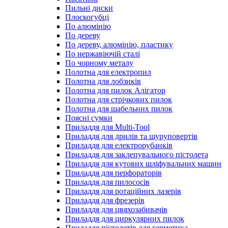
Пильні диски
Плоскогубці
По алюмінію
По дереву
По дереву, алюмінію, пластику
По нержавіючій сталі
По чорному металу
Полотна для електропил
Полотна для лобзиків
Полотна для пилок Алігатор
Полотна для стрічкових пилок
Полотна для шабельних пилок
Поясні сумки
Приладдя для Multi-Tool
Приладдя для дрилів та шуруповертів
Приладдя для електрорубанків
Приладдя для заклепувального пістолета
Приладдя для кутових шліфувальних машин
Приладдя для перфораторів
Приладдя для пилососів
Приладдя для ротаційних лазерів
Приладдя для фрезерів
Приладдя для цвяхозабивачів
Приладдя для циркулярних пилок
Приладдя пістолетів для герметика