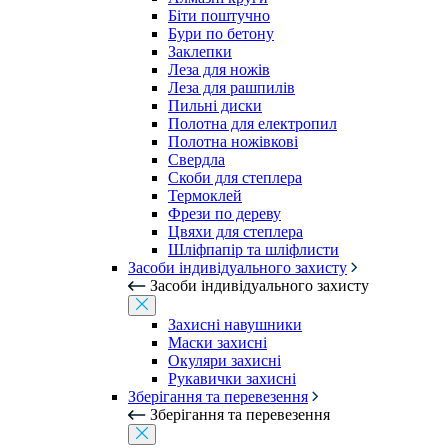
Біти поштучно
Бури по бетону
Заклепки
Леза для ножів
Леза для рашпилів
Пильні диски
Полотна для електропил
Полотна ножівкові
Свердла
Скоби для степлера
Термоклей
Фрези по дереву
Цвяхи для степлера
Шліфпапір та шліфлисти
Засоби індивідуального захисту
Засоби індивідуального захисту
Захисні навушники
Маски захисні
Окуляри захисні
Рукавички захисні
Зберігання та перевезення
Зберігання та перевезення