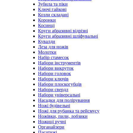
Зубила та піки
Ключі гайкові
Козли складані
Коронки
Косинці
Круги абразивні відрізні
Круги абразивні шліфувальні
Кувалди
Леза для ножів
Молотки
Набір стамесок
Набори інструментів
Набори викруток
Набори головок
Набори ключів
Набори плоскогубців
Набори свердл
Набори універсальні
Насадки для полірування
Ножі будівельні
Ножі для рубанка та рейсмусу
Ножівки, пили, лобзики
Ножиці ручні
Органайзери
Пасатижі