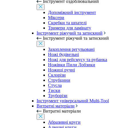
Інструмент оздоблювальний
Допоміжний інструмент
Міксери
Скребки та шпателі
Тримери для ламінату
Інструмент ріжучий та затискний
Інструмент ріжучий та затискний
Захоплення регульовані
Ножі будівельні
Ножі для рейсмусу та рубанка
Ножівки Пили Лобзики
Ножиці ручні
Склорізи
Струбцини
Стусла
Тиски
Труборізи
Інструмент універсальний Multi-Tool
Витратні матеріали
Витратні матеріали
Абразивні круги
Алмазні круги