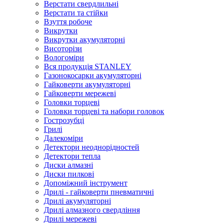
Верстати свердлильні
Верстати та стійки
Взуття робоче
Викрутки
Викрутки акумуляторні
Висоторізи
Вологоміри
Вся продукція STANLEY
Газонокосарки акумуляторні
Гайковерти акумуляторні
Гайковерти мережеві
Головки торцеві
Головки торцеві та набори головок
Гострозубці
Грилі
Далекоміри
Детектори неоднорідностей
Детектори тепла
Диски алмазні
Диски пилкові
Допоміжний інструмент
Дрилі - гайковерти пневматичні
Дрилі акумуляторні
Дрилі алмазного свердління
Дрилі мережеві