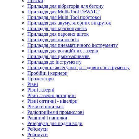
Праски
Приладдя для вібраторів для бетону
Приладдя для Multi-Tool DeWALT
Приладдя для Multi-Tool побутової
Приладдя для акумуляторних викруток
Приладдя для краскопультів
Приладдя для парових щіток
Приладдя для пилососів
Приладдя для пневматичного інструменту
Приладдя для ротаційних лазерів
Приладдя для цвяхозабивачів
Приладдя до інструменту
Приладдя та аксесуари до садового інструменту
Пробійці і кернери
Прожектори
Рівні
Рівні лазерні
Рівні лазерні ротаційні
Рівні оптичні - нівеліри
Різчики шпильок
Радіоприймачі промислові
Рашпилі і напилки
Резервуар для подачі води
Рейсмуси
Рейсмуси