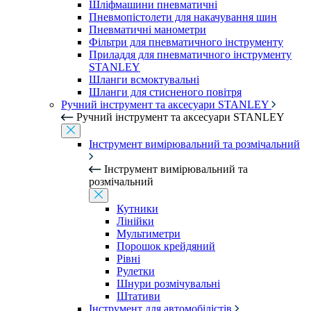
Шліфмашини пневматичні
Пневмопістолети для накачування шин
Пневматичні манометри
Фільтри для пневматичного інструменту
Приладдя для пневматичного інструменту
STANLEY
Шланги всмоктувальні
Шланги для стисненого повітря
Ручний інструмент та аксесуари STANLEY
Ручний інструмент та аксесуари STANLEY
Інструмент вимірювальний та розмічальний
Інструмент вимірювальний та
розмічальний
Кутники
Лінійки
Мультиметри
Порошок крейдяний
Рівні
Рулетки
Шнури розмічувальні
Штативи
Інструмент для автомобілістів