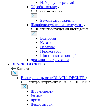
Набори універсальні
Обробка металу
Обробка металу
Бруски заточувальні
Шарнірно-губцевий інструмент
Шарнірно-губцевий інструмент
Болторізи
Кусачки
Пасатижі
Плоскогубці
Щипці зняття ізоляції
Драбини та стрем’янки
BLACK+DECKER
Каталог
Електроінструмент BLACK+DECKER
Електроінструмент BLACK+DECKER
Шуруповерти
Імпакти
Дрилі
Перфоратори