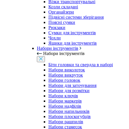
Візки транспортувальні
Козли складані
Органайзери
Підвісні системи зберігання
Поясні сумки
Рюкзаки
Сумки для інструментів
Чохли
Ящики для інструментів
Набори інструментів
Набори інструментів
Біти головки та свердла в наборі
Набори виколоток
Набори викруток
Набори головок
Набори для заточування
Набори для розмітки
Набори ключів
Набори маркерів
Набори надфілів
Набори напильників
Набори плоскогубців
Набори рашпилів
Набори стамесок