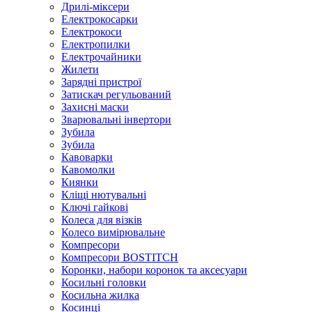
Дрилі-міксери
Електрокосарки
Електрокоси
Електропилки
Електрочайники
Жилети
Зарядні пристрої
Затискач регульований
Захисні маски
Зварювальні інвертори
Зубила
Зубила
Кавоварки
Кавомолки
Киянки
Кліщі нютувальні
Ключі гайкові
Колеса для візків
Колесо вимірювальне
Компресори
Компресори BOSTITCH
Коронки, набори коронок та аксесуари
Косильні головки
Косильна жилка
Косинці