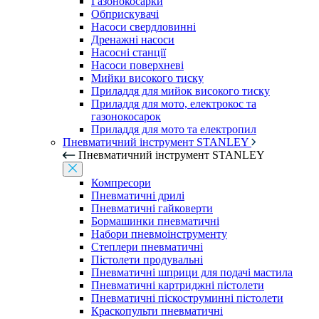
Газонокосарки
Обприскувачі
Насоси свердловинні
Дренажні насоси
Насосні станції
Насоси поверхневі
Мийки високого тиску
Приладдя для мийок високого тиску
Приладдя для мото, електрокос та
газонокосарок
Приладдя для мото та електропил
Пневматичний інструмент STANLEY
Пневматичний інструмент STANLEY
Компресори
Пневматичні дрилі
Пневматичні гайковерти
Бормашинки пневматичні
Набори пневмоінструменту
Степлери пневматичні
Пістолети продувальні
Пневматичні шприци для подачі мастила
Пневматичні картриджні пістолети
Пневматичні піскоструминні пістолети
Краскопульти пневматичні