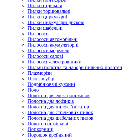
Пилки стрічкові
Пилки торцювальні
Пилки циркулярні
Пилки циркулярні дискові
Пилки шабельні
Пилососи
Пилососи автомобільні
Пилососи акумуляторні
Пилососи мережеві
Пилососи садові
Пилососи-електровіники
Пильні полотна та набори пильних полотен
Плазморізи
Плоскогубці
Подрібнювачі кухонні
Поло
Полотна для електроножівок
Полотна для лобзиків
Полотна для пилок Алігатор
Полотна для стрічкових пилок
Полотна для шабельних пилок
Полотна ножівкові
Попкорниці
Порошок крейдяний