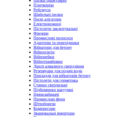
Пилки циркулярні
Плиткорізи
Рейсмуси
Шабельні пилки
Пили алігатори
Електроножиці
Пістолети заклепувальні
Фрезери
Промислові пилососи
Адаптери та перехідники
Вібратори для бетону
Віброплити
Віброрейки
Вібротрамбовки
Дрилі алмазного свердління
Резервуари для подачі води
Приладдя для вібраторів бетону
Пістолети для герметика
Станки сверлильні
Підйомники вакуумні
Цвяхозабивачі
Промислові фени
Штроборези
Компресори
Зварювальні інвертори