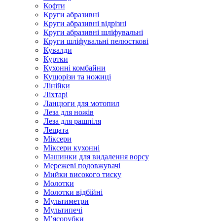
Кофти
Круги абразивні
Круги абразивні відрізні
Круги абразивні шліфувальні
Круги шліфувальні пелюсткові
Кувалди
Куртки
Кухонні комбайни
Кущорізи та ножиці
Лінійки
Ліхтарі
Ланцюги для мотопил
Леза для ножів
Леза для рашпіля
Лещата
Міксери
Міксери кухонні
Машинки для видалення ворсу
Мережеві подовжувачі
Мийки високого тиску
Молотки
Молотки відбійні
Мультиметри
Мультипечі
М’ясорубки