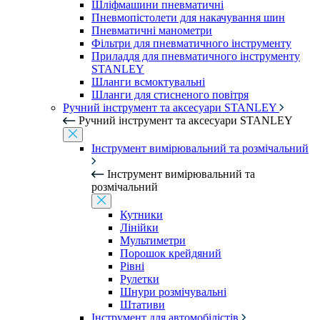
Шліфмашини пневматичні
Пневмопістолети для накачування шин
Пневматичні манометри
Фільтри для пневматичного інструменту
Приладдя для пневматичного інструменту
STANLEY
Шланги всмоктувальні
Шланги для стисненого повітря
Ручний інструмент та аксесуари STANLEY
Ручний інструмент та аксесуари STANLEY
Інструмент вимірювальний та розмічальний
Інструмент вимірювальний та
розмічальний
Кутники
Лінійки
Мультиметри
Порошок крейдяний
Рівні
Рулетки
Шнури розмічувальні
Штативи
Інструмент для автомобілістів