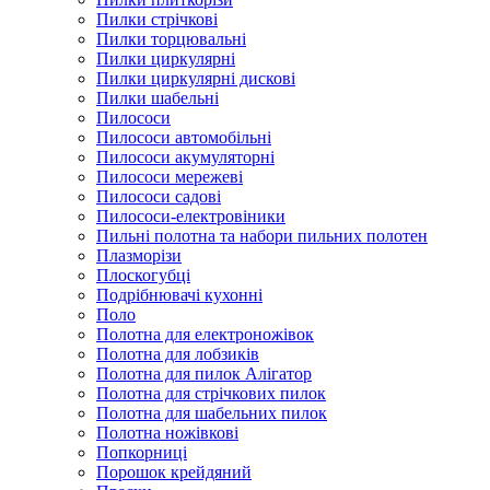
Пилки стрічкові
Пилки торцювальні
Пилки циркулярні
Пилки циркулярні дискові
Пилки шабельні
Пилососи
Пилососи автомобільні
Пилососи акумуляторні
Пилососи мережеві
Пилососи садові
Пилососи-електровіники
Пильні полотна та набори пильних полотен
Плазморізи
Плоскогубці
Подрібнювачі кухонні
Поло
Полотна для електроножівок
Полотна для лобзиків
Полотна для пилок Алігатор
Полотна для стрічкових пилок
Полотна для шабельних пилок
Полотна ножівкові
Попкорниці
Порошок крейдяний