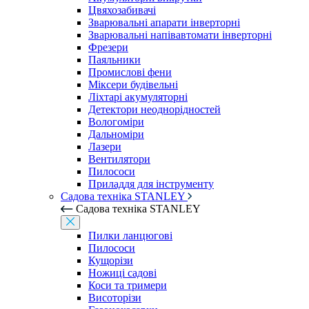
Цвяхозабивачі
Зварювальні апарати інверторні
Зварювальні напівавтомати інверторні
Фрезери
Паяльники
Промислові фени
Міксери будівельні
Ліхтарі акумуляторні
Детектори неоднорідностей
Вологоміри
Дальноміри
Лазери
Вентилятори
Пилососи
Приладдя для інструменту
Садова техніка STANLEY
Садова техніка STANLEY
Пилки ланцюгові
Пилососи
Кущорізи
Ножиці садові
Коси та тримери
Висоторізи