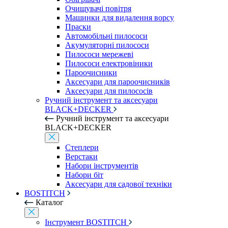
Очищувачі повітря
Машинки для видалення ворсу
Праски
Автомобільні пилососи
Акумуляторні пилососи
Пилососи мережеві
Пилососи електровіники
Пароочисники
Аксесуари для пароочисників
Аксесуари для пилососів
Ручний інструмент та аксесуари
BLACK+DECKER
Ручний інструмент та аксесуари
BLACK+DECKER
Степлери
Верстаки
Набори інструментів
Набори біт
Аксесуари для садової техніки
BOSTITCH
Каталог
Інструмент BOSTITCH