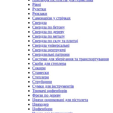
Рівні
Рулетки
Рюкзаки
Самонарізи у стрічках
Свердла
Свердла по бетону
Свердла по дереву
Свердла по металу
Свердла по склу та плитці
Свердла універсальні
Свердла центруючі
Свердлильні патрони
Системи для зберігання та транспортування
Скоби для степлера
Сокири
Стамески
Степлери
Струбцини
Сумки для інструментів
Тримачі цифенборів
Фрези по дереву
Цвяхи оцинковані для пістолета
Цвяходер
Цифенбори