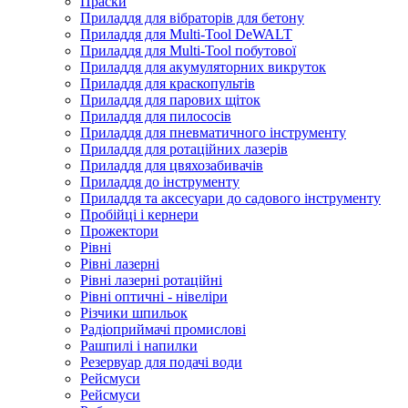
Праски
Приладдя для вібраторів для бетону
Приладдя для Multi-Tool DeWALT
Приладдя для Multi-Tool побутової
Приладдя для акумуляторних викруток
Приладдя для краскопультів
Приладдя для парових щіток
Приладдя для пилососів
Приладдя для пневматичного інструменту
Приладдя для ротаційних лазерів
Приладдя для цвяхозабивачів
Приладдя до інструменту
Приладдя та аксесуари до садового інструменту
Пробійці і кернери
Прожектори
Рівні
Рівні лазерні
Рівні лазерні ротаційні
Рівні оптичні - нівеліри
Різчики шпильок
Радіоприймачі промислові
Рашпилі і напилки
Резервуар для подачі води
Рейсмуси
Рейсмуси