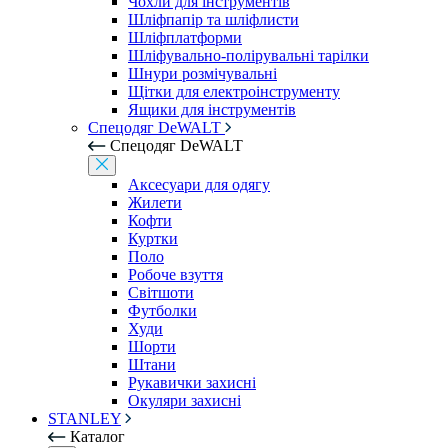
Чохли для інструментів
Шліфпапір та шліфлисти
Шліфплатформи
Шліфувально-полірувальні тарілки
Шнури розмічувальні
Щітки для електроінструменту
Ящики для інструментів
Спецодяг DeWALT
Спецодяг DeWALT
Аксесуари для одягу
Жилети
Кофти
Куртки
Поло
Робоче взуття
Світшоти
Футболки
Худи
Шорти
Штани
Рукавички захисні
Окуляри захисні
STANLEY
Каталог