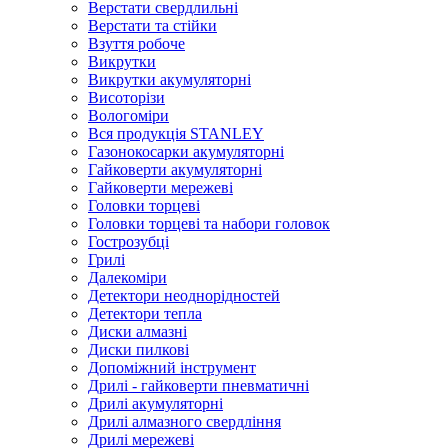
Верстати свердлильні
Верстати та стійки
Взуття робоче
Викрутки
Викрутки акумуляторні
Висоторізи
Вологоміри
Вся продукція STANLEY
Газонокосарки акумуляторні
Гайковерти акумуляторні
Гайковерти мережеві
Головки торцеві
Головки торцеві та набори головок
Гострозубці
Грилі
Далекоміри
Детектори неоднорідностей
Детектори тепла
Диски алмазні
Диски пилкові
Допоміжний інструмент
Дрилі - гайковерти пневматичні
Дрилі акумуляторні
Дрилі алмазного свердління
Дрилі мережеві