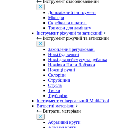
Інструмент оздоблювальний
Допоміжний інструмент
Міксери
Скребки та шпателі
Тримери для ламінату
Інструмент ріжучий та затискний
Інструмент ріжучий та затискний
Захоплення регульовані
Ножі будівельні
Ножі для рейсмусу та рубанка
Ножівки Пили Лобзики
Ножиці ручні
Склорізи
Струбцини
Стусла
Тиски
Труборізи
Інструмент універсальний Multi-Tool
Витратні матеріали
Витратні матеріали
Абразивні круги
Алмазні круги