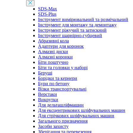
SDS-Max
SDS-Plus
Інструмент вимірювальний та розмічальний
Інструмент для монтажу та демонтажу
Інструмент ріжучий та затискний
Інструмент шарнірно-губцевий
Абразивні кола
Адаптери для коронок
Алмазні диски
Алмазні коронки
Біти поштучно
Біти та головки у наборі
Беруші
Борідки та кернери
Бури по бетону
Візки транспортувальні
Верстаки
Викрутки
Для дельташліфмашин
Для ексцентрикових шліфувальних машин
Для стрічкових шліфувальних машин
Загального призначення
Засоби захисту
Зберігання та перевезення