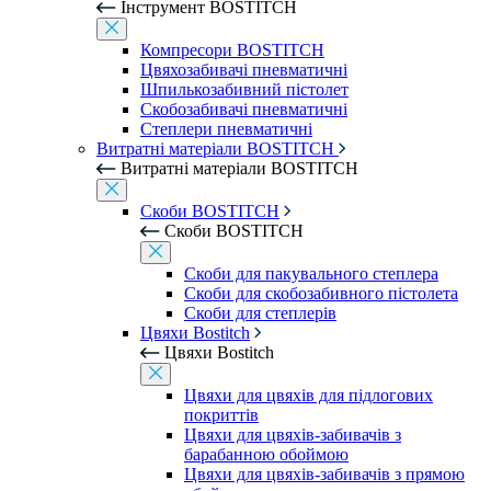
Інструмент BOSTITCH
Компресори BOSTITCH
Цвяхозабивачі пневматичні
Шпилькозабивний пістолет
Скобозабивачі пневматичні
Степлери пневматичні
Витратні матеріали BOSTITCH
Витратні матеріали BOSTITCH
Скоби BOSTITCH
Скоби BOSTITCH
Скоби для пакувального степлера
Скоби для скобозабивного пістолета
Скоби для степлерів
Цвяхи Bostitch
Цвяхи Bostitch
Цвяхи для цвяхів для підлогових
покриттів
Цвяхи для цвяхів-забивачів з
барабанною обоймою
Цвяхи для цвяхів-забивачів з прямою