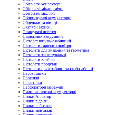
Обігрівачі конвекторні
Обігрівачі мікатермічні
Обігрівачі масляні
Обприскувачі акумуляторні
Обценьки та щипці
Окуляри захисні
Очищувачі повітря
Підйомник вакуумний
Пістолет шпилькозабивний
Пістолети гарячого повітря
Пістолети для змащення та герметика
Пістолети заклепувальні
Пістолети клейові
Пістолети продувні
Пістолети цвяхозабивні та скобозабивні
Парові щітки
Пасатижі
Паяльники
Перфоратори мережеві
Пили ланцюгові акумуляторні
Пилки Алігатор
Пилки відрізні
Пилки лобзикові
Пилки монтажні
Пилки плиткорізи