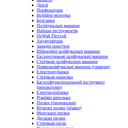
Дрилі
Перфоратори
Відбійні молотки
Болгарки
Полірувальні машини
Набори інструментів
DeWalt Flexvolt
Акумулятори
Зарядні пристрої
Вібраційні шліфувальні машини
Ексцентрикові шліфувальні машини
Стрічкові шліфувальні машини
Прямошліфувальні машини (гравери)
Електрорубанки
Стрічкові напилки
Багатофункціональний інструмент
(реноватори)
Електролобзики
Різьбярі шпильки
Пилки торцювальні
Відрізні пилки (різаки)
Монтажні пилки
Дискові пилки
Стрічкові пили