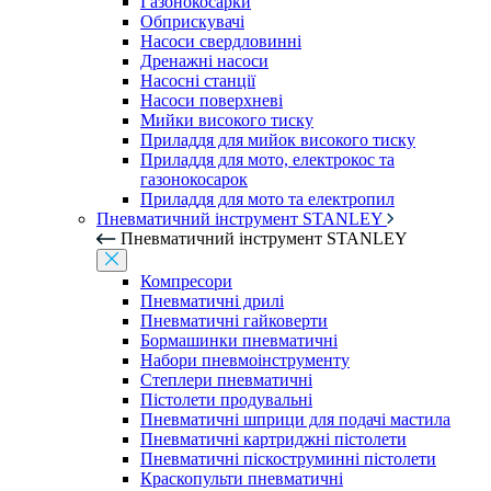
Газонокосарки
Обприскувачі
Насоси свердловинні
Дренажні насоси
Насосні станції
Насоси поверхневі
Мийки високого тиску
Приладдя для мийок високого тиску
Приладдя для мото, електрокос та
газонокосарок
Приладдя для мото та електропил
Пневматичний інструмент STANLEY
Пневматичний інструмент STANLEY
Компресори
Пневматичні дрилі
Пневматичні гайковерти
Бормашинки пневматичні
Набори пневмоінструменту
Степлери пневматичні
Пістолети продувальні
Пневматичні шприци для подачі мастила
Пневматичні картриджні пістолети
Пневматичні піскоструминні пістолети
Краскопульти пневматичні