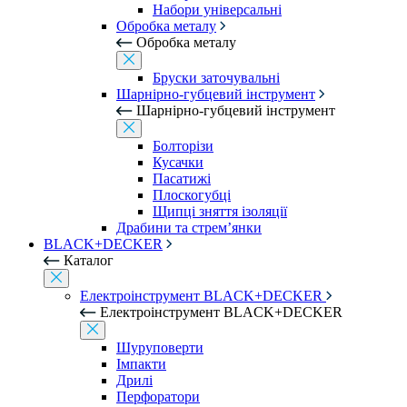
Набори універсальні
Обробка металу
Обробка металу
Бруски заточувальні
Шарнірно-губцевий інструмент
Шарнірно-губцевий інструмент
Болторізи
Кусачки
Пасатижі
Плоскогубці
Щипці зняття ізоляції
Драбини та стрем’янки
BLACK+DECKER
Каталог
Електроінструмент BLACK+DECKER
Електроінструмент BLACK+DECKER
Шуруповерти
Імпакти
Дрилі
Перфоратори