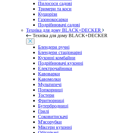
Пилососи садові
Тримери та коси
Кущорізи
Газонокосарки
Подрібнювачі садові
Техніка для дому BLACK+DECKER
Техніка для дому BLACK+DECKER
Блендери ручні
Блендери стаціонарні
Кухонні комбайни
Подрібнювачі кухонні
Електрочайники
Кавоварки
Кавомолки
Мультипечі
Попкорниці
Тостери
Фритюрниці
Бутербродниці
Грилі
Соковитискачі
М'ясорубки
Міксери кухонні
Обігрівачі