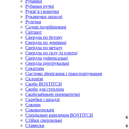
Рубанки
Рубанки ручні
Руківʼя і воротки
Рукавички захисні
Рулетки
Садові подрібнювачі
Світшот
Свердла по бетону
Свердла по деревині
Свердла по металу
Свердла по склу та плитці
Свердла універсальні
Свердла центрувальні
Секатори
Системи зберігання і транспортування
Склорізи
Скоби BOSTITCH
Скоби для степлера
Скобозабивачі пневматичні
Скребки і шпадлі
Сокири
Соковитискачі
Спеціальне кріплення BOSTITCH
6
6
6
Стійки сверлильні
Стамески
6
6
6