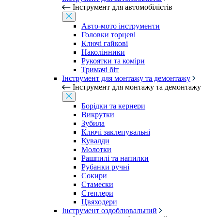
Інструмент для автомобілістів
Авто-мото інструменти
Головки торцеві
Ключі гайкові
Наколінники
Рукоятки та коміри
Тримачі біт
Інструмент для монтажу та демонтажу
Інструмент для монтажу та демонтажу
Борідки та кернери
Викрутки
Зубила
Ключі заклепувальні
Кувалди
Молотки
Рашпилі та напилки
Рубанки ручні
Сокири
Стамески
Степлери
Цвяходери
Інструмент оздоблювальний