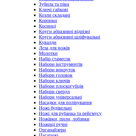
Зубила та піки
Ключі гайкові
Козли складані
Коронки
Косинці
Круги абразивні відрізні
Круги абразивні шліфувальні
Кувалди
Леза для ножів
Молотки
Набір стамесок
Набори інструментів
Набори викруток
Набори головок
Набори ключів
Набори плоскогубців
Набори свердл
Набори універсальні
Насадки для полірування
Ножі будівельні
Ножі для рубанка та рейсмусу
Ножівки, пили, лобзики
Ножиці ручні
Органайзери
Пасатижі