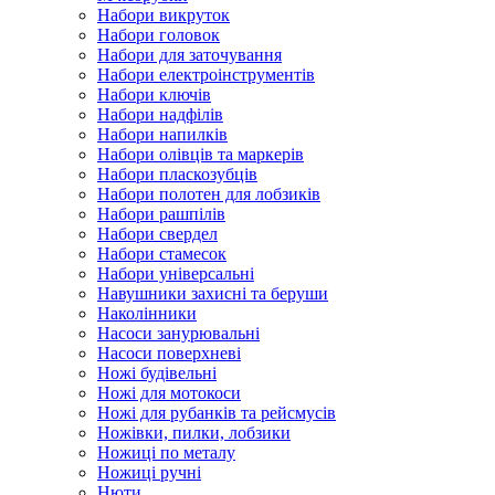
Набори викруток
Набори головок
Набори для заточування
Набори електроінструментів
Набори ключів
Набори надфілів
Набори напилків
Набори олівців та маркерів
Набори пласкозубців
Набори полотен для лобзиків
Набори рашпілів
Набори свердел
Набори стамесок
Набори універсальні
Навушники захисні та беруши
Наколінники
Насоси занурювальні
Насоси поверхневі
Ножі будівельні
Ножі для мотокоси
Ножі для рубанків та рейсмусів
Ножівки, пилки, лобзики
Ножиці по металу
Ножиці ручні
Нюти