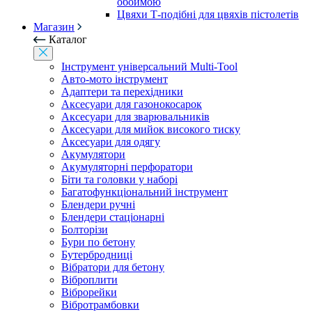
обоймою
Цвяхи Т-подібні для цвяхів пістолетів
Магазин
Каталог
Інструмент універсальний Multi-Tool
Авто-мото інструмент
Адаптери та перехідники
Аксесуари для газонокосарок
Аксесуари для зварювальників
Аксесуари для мийок високого тиску
Аксесуари для одягу
Акумулятори
Акумуляторні перфоратори
Біти та головки у наборі
Багатофункціональний інструмент
Блендери ручні
Блендери стаціонарні
Болторізи
Бури по бетону
Бутербродниці
Вібратори для бетону
Віброплити
Віброрейки
Вібротрамбовки