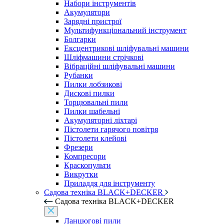
Набори інструментів
Акумулятори
Зарядні пристрої
Мультифункціональний інструмент
Болгарки
Ексцентрикові шліфувальні машини
Шліфмашини стрічкові
Вібраційні шліфувальні машини
Рубанки
Пилки лобзикові
Дискові пилки
Торцювальні пили
Пилки шабельні
Акумуляторні ліхтарі
Пістолети гарячого повітря
Пістолети клейові
Фрезери
Компресори
Краскопульти
Викрутки
Приладдя для інструменту
Садова техніка BLACK+DECKER
Садова техніка BLACK+DECKER
Ланцюгові пили