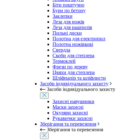
Біти поштучно
Бури по бетону
Заклепки
Леза для ножів
Леза для рашпилів
Пильні диски
Полотна для електропил
Полотна ножівкові
Свердла
Скоби для степлера
Термоклей
Фрези по дереву
Цвяхи для степлера
Шліфпапір та шліфлисти
Засоби індивідуального захисту
Засоби індивідуального захисту
Захисні навушники
Маски захисні
Окуляри захисні
Рукавички захисні
Зберігання та перевезення
Зберігання та перевезення