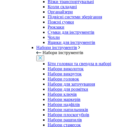
Візки транспортувальні
Козли складані
Органайзери
Підвісні системи зберігання
Поясні сумки
Рюкзаки
Сумки для інструментів
Чохли
Ящики для інструментів
Набори інструментів
Набори інструментів
Біти головки та свердла в наборі
Набори виколоток
Набори викруток
Набори головок
Набори для заточування
Набори для розмітки
Набори ключів
Набори маркерів
Набори надфілів
Набори напильників
Набори плоскогубців
Набори рашпилів
Набори стамесок