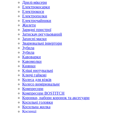
Дрилі-міксери
Електрокосарки
Електрокоси
Електропилки
Електрочайники
Жилети
Зарядні пристрої
Затискач регульований
Захисні маски
Зварювальні інвертори
Зубила
Зубила
Кавоварки
Кавомолки
Киянки
Кліщі нютувальні
Ключі гайкові
Колеса для візків
Колесо вимірювальне
Компресори
Компресори BOSTITCH
Коронки, набори коронок та аксесуари
Косильні головки
Косильна жилка
Косинці