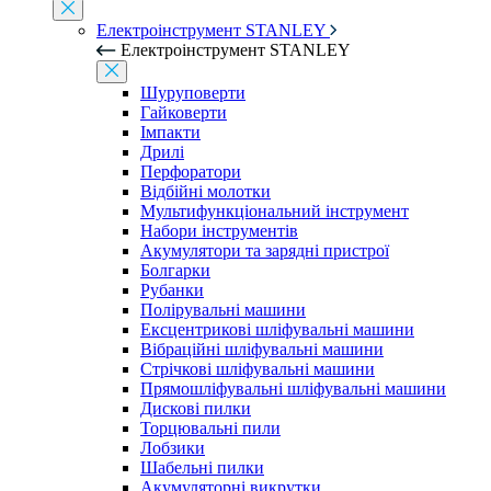
Електроінструмент STANLEY
Електроінструмент STANLEY
Шуруповерти
Гайковерти
Імпакти
Дрилі
Перфоратори
Відбійні молотки
Мультифункціональний інструмент
Набори інструментів
Акумулятори та зарядні пристрої
Болгарки
Рубанки
Полірувальні машини
Ексцентрикові шліфувальні машини
Вібраційні шліфувальні машини
Стрічкові шліфувальні машини
Прямошліфувальні шліфувальні машини
Дискові пилки
Торцювальні пили
Лобзики
Шабельні пилки
Акумуляторні викрутки