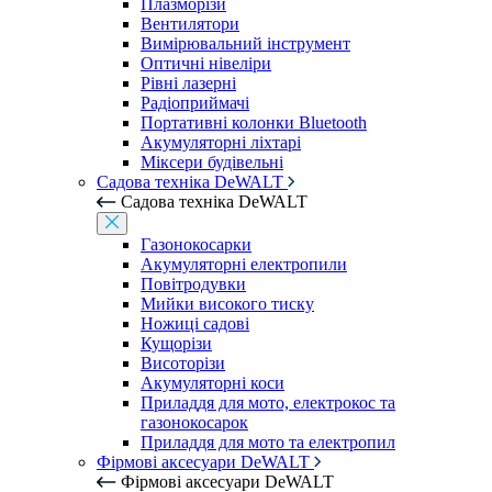
Плазморізи
Вентилятори
Вимірювальний інструмент
Оптичні нівеліри
Рівні лазерні
Радіоприймачі
Портативні колонки Bluetooth
Акумуляторні ліхтарі
Міксери будівельні
Садова техніка DeWALT
Садова техніка DeWALT
Газонокосарки
Акумуляторні електропили
Повітродувки
Мийки високого тиску
Ножиці садові
Кущорізи
Висоторізи
Акумуляторні коси
Приладдя для мото, електрокос та
газонокосарок
Приладдя для мото та електропил
Фірмові аксесуари DeWALT
Фірмові аксесуари DeWALT