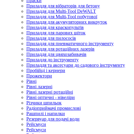
Праски
Приладдя для вібраторів для бетону
Приладдя для Multi-Tool DeWALT
Приладдя для Multi-Tool побутової
Приладдя для акумуляторних викруток
Приладдя для краскопультів
Приладдя для парових щіток
Приладдя для пилососів
Приладдя для пневматичного інструменту
Приладдя для ротаційних лазерів
Приладдя для цвяхозабивачів
Приладдя до інструменту
Приладдя та аксесуари до садового інструменту
Пробійці і кернери
Прожектори
Рівні
Рівні лазерні
Рівні лазерні ротаційні
Рівні оптичні - нівеліри
Різчики шпильок
Радіоприймачі промислові
Рашпилі і напилки
Резервуар для подачі води
Рейсмуси
Рейсмуси