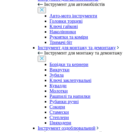
Інструмент для автомобілістів
Авто-мото інструменти
Головки торцеві
Ключі гайкові
Наколінники
Рукоятки та коміри
Тримачі біт
Інструмент для монтажу та демонтажу
Інструмент для монтажу та демонтажу
Борідки та кернери
Викрутки
Зубила
Ключі заклепувальні
Кувалди
Молотки
Рашпилі та напилки
Рубанки ручні
Сокири
Стамески
Степлери
Цвяходери
Інструмент оздоблювальний