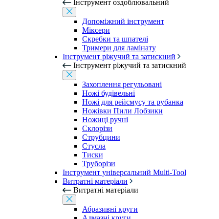
Інструмент оздоблювальний
Допоміжний інструмент
Міксери
Скребки та шпателі
Тримери для ламінату
Інструмент ріжучий та затискний
Інструмент ріжучий та затискний
Захоплення регульовані
Ножі будівельні
Ножі для рейсмусу та рубанка
Ножівки Пили Лобзики
Ножиці ручні
Склорізи
Струбцини
Стусла
Тиски
Труборізи
Інструмент універсальний Multi-Tool
Витратні матеріали
Витратні матеріали
Абразивні круги
Алмазні круги