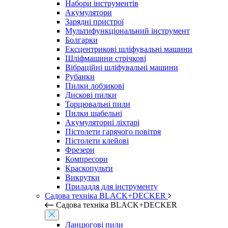
Набори інструментів
Акумулятори
Зарядні пристрої
Мультифункціональний інструмент
Болгарки
Ексцентрикові шліфувальні машини
Шліфмашини стрічкові
Вібраційні шліфувальні машини
Рубанки
Пилки лобзикові
Дискові пилки
Торцювальні пили
Пилки шабельні
Акумуляторні ліхтарі
Пістолети гарячого повітря
Пістолети клейові
Фрезери
Компресори
Краскопульти
Викрутки
Приладдя для інструменту
Садова техніка BLACK+DECKER
Садова техніка BLACK+DECKER
Ланцюгові пили