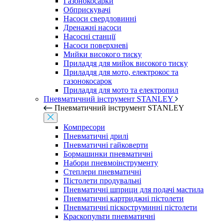
Газонокосарки
Обприскувачі
Насоси свердловинні
Дренажні насоси
Насосні станції
Насоси поверхневі
Мийки високого тиску
Приладдя для мийок високого тиску
Приладдя для мото, електрокос та
газонокосарок
Приладдя для мото та електропил
Пневматичний інструмент STANLEY
Пневматичний інструмент STANLEY
Компресори
Пневматичні дрилі
Пневматичні гайковерти
Бормашинки пневматичні
Набори пневмоінструменту
Степлери пневматичні
Пістолети продувальні
Пневматичні шприци для подачі мастила
Пневматичні картриджні пістолети
Пневматичні піскоструминні пістолети
Краскопульти пневматичні