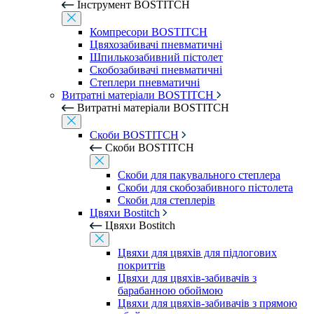
Інструмент BOSTITCH
Компресори BOSTITCH
Цвяхозабивачі пневматичні
Шпилькозабивний пістолет
Скобозабивачі пневматичні
Степлери пневматичні
Витратні матеріали BOSTITCH
Витратні матеріали BOSTITCH
Скоби BOSTITCH
Скоби BOSTITCH
Скоби для пакувального степлера
Скоби для скобозабивного пістолета
Скоби для степлерів
Цвяхи Bostitch
Цвяхи Bostitch
Цвяхи для цвяхів для підлогових
покриттів
Цвяхи для цвяхів-забивачів з
барабанною обоймою
Цвяхи для цвяхів-забивачів з прямою