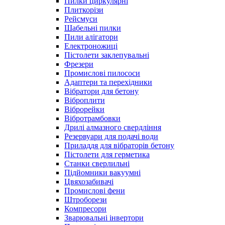
Пилки циркулярні
Плиткорізи
Рейсмуси
Шабельні пилки
Пили алігатори
Електроножиці
Пістолети заклепувальні
Фрезери
Промислові пилососи
Адаптери та перехідники
Вібратори для бетону
Віброплити
Віброрейки
Вібротрамбовки
Дрилі алмазного свердління
Резервуари для подачі води
Приладдя для вібраторів бетону
Пістолети для герметика
Станки сверлильні
Підйомники вакуумні
Цвяхозабивачі
Промислові фени
Штроборези
Компресори
Зварювальні інвертори