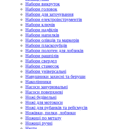
Набори викруток
Набори головок
Набори для заточування
Набори електроінструментів
Набори ключів
Набори надфілів
Набори напилків
Набори олівців та маркерів
Набори пласкозубців
Набори полотен для лобзиків
Набори рашпілів
Набори свердел
Набори стамесок
Набори універсальні
Навушники захисні та беруши
Наколінники
Насоси занурювальні
Насоси поверхневі
Ножі будівельні
Ножі для мотокоси
Ножі для рубанків та рейсмусів
Ножівки, пилки, лобзики
Ножиці по металу
Ножиці ручні
Нюти