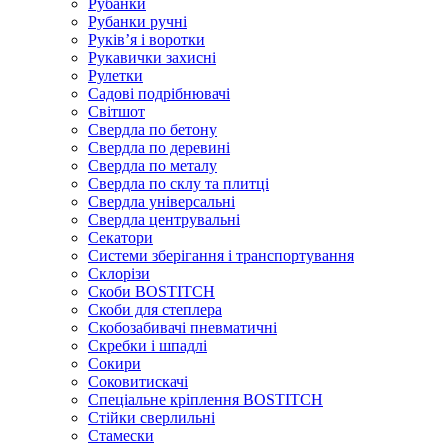
Рубанки
Рубанки ручні
Руківʼя і воротки
Рукавички захисні
Рулетки
Садові подрібнювачі
Світшот
Свердла по бетону
Свердла по деревині
Свердла по металу
Свердла по склу та плитці
Свердла універсальні
Свердла центрувальні
Секатори
Системи зберігання і транспортування
Склорізи
Скоби BOSTITCH
Скоби для степлера
Скобозабивачі пневматичні
Скребки і шпадлі
Сокири
Соковитискачі
Спеціальне кріплення BOSTITCH
Стійки сверлильні
Стамески