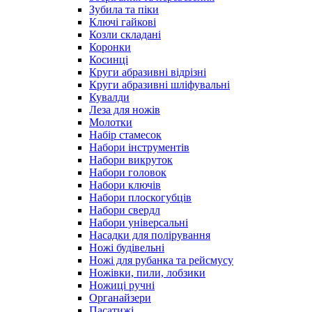
Зубила та піки
Ключі гайкові
Козли складані
Коронки
Косинці
Круги абразивні відрізні
Круги абразивні шліфувальні
Кувалди
Леза для ножів
Молотки
Набір стамесок
Набори інструментів
Набори викруток
Набори головок
Набори ключів
Набори плоскогубців
Набори свердл
Набори універсальні
Насадки для полірування
Ножі будівельні
Ножі для рубанка та рейсмусу
Ножівки, пили, лобзики
Ножиці ручні
Органайзери
Пасатижі