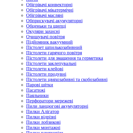
Обігрівачі конвекторні
Обігрівачі мікатермічні
Обігрівачі масляні
Обприскувачі акумуляторні
Обценьки та щипці
Окуляри захисні
Очищувачі повітря
Підйомник вакуумний
Пістолет шпилькозабивний
Пістолети гарячого повітря
Пістолети для змащення та герметика
Пістолети заклепувальні
Пістолети клейові
Пістолети продувні
Пістолети цвяхозабивні та скобозабивні
Парові щітки
Пасатижі
Паяльники
Перфоратори мережеві
Пили ланцюгові акумуляторні
Пилки Алігатор
Пилки відрізні
Пилки лобзикові
Пилки монтажні
Пилки плиткорізи