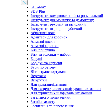
SDS-Max
SDS-Plus
Інструмент вимірювальний та розмічальний
Інструмент для монтажу та демонтажу
Інструмент ріжучий та затискний
Інструмент шарнірно-губцевий
Абразивні кола
Адаптери для коронок
Алмазні диски
Алмазні коронки
Біти поштучно
Біти та головки у наборі
Беруші
Борідки та кернери
Бури по бетону
Візки транспортувальні
Верстаки
Викрутки
Для дельташліфмашин
Для ексцентрикових шліфувальних машин
Для стрічкових шліфувальних машин
Загального призначення
Засоби захисту
Зберігання та перевезення