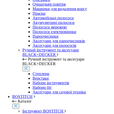
Очищувачі повітря
Машинки для видалення ворсу
Праски
Автомобільні пилососи
Акумуляторні пилососи
Пилососи мережеві
Пилососи електровіники
Пароочисники
Аксесуари для пароочисників
Аксесуари для пилососів
Ручний інструмент та аксесуари
BLACK+DECKER
Ручний інструмент та аксесуари
BLACK+DECKER
Степлери
Верстаки
Набори інструментів
Набори біт
Аксесуари для садової техніки
BOSTITCH
Каталог
Інструмент BOSTITCH