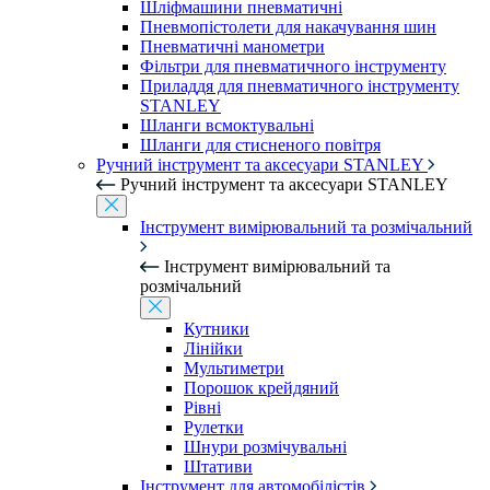
Шліфмашини пневматичні
Пневмопістолети для накачування шин
Пневматичні манометри
Фільтри для пневматичного інструменту
Приладдя для пневматичного інструменту
STANLEY
Шланги всмоктувальні
Шланги для стисненого повітря
Ручний інструмент та аксесуари STANLEY
Ручний інструмент та аксесуари STANLEY
Інструмент вимірювальний та розмічальний
Інструмент вимірювальний та
розмічальний
Кутники
Лінійки
Мультиметри
Порошок крейдяний
Рівні
Рулетки
Шнури розмічувальні
Штативи
Інструмент для автомобілістів