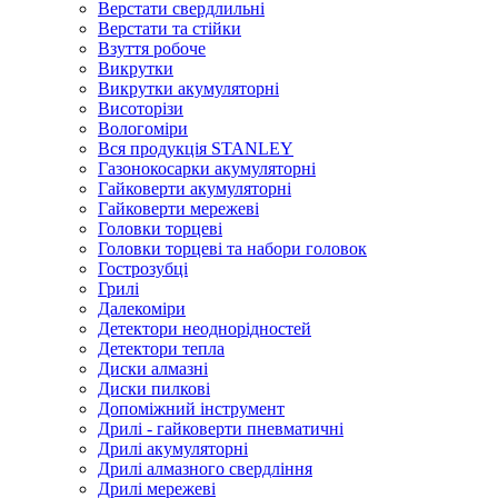
Верстати свердлильні
Верстати та стійки
Взуття робоче
Викрутки
Викрутки акумуляторні
Висоторізи
Вологоміри
Вся продукція STANLEY
Газонокосарки акумуляторні
Гайковерти акумуляторні
Гайковерти мережеві
Головки торцеві
Головки торцеві та набори головок
Гострозубці
Грилі
Далекоміри
Детектори неоднорідностей
Детектори тепла
Диски алмазні
Диски пилкові
Допоміжний інструмент
Дрилі - гайковерти пневматичні
Дрилі акумуляторні
Дрилі алмазного свердління
Дрилі мережеві