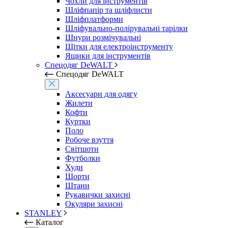
Чохли для інструментів
Шліфпапір та шліфлисти
Шліфплатформи
Шліфувально-полірувальні тарілки
Шнури розмічувальні
Щітки для електроінструменту
Ящики для інструментів
Спецодяг DeWALT
Спецодяг DeWALT
Аксесуари для одягу
Жилети
Кофти
Куртки
Поло
Робоче взуття
Світшоти
Футболки
Худи
Шорти
Штани
Рукавички захисні
Окуляри захисні
STANLEY
Каталог