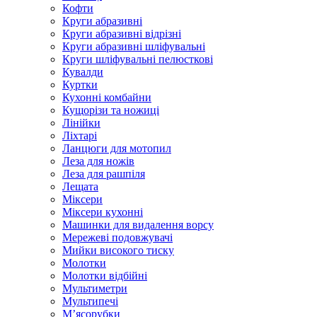
Кофти
Круги абразивні
Круги абразивні відрізні
Круги абразивні шліфувальні
Круги шліфувальні пелюсткові
Кувалди
Куртки
Кухонні комбайни
Кущорізи та ножиці
Лінійки
Ліхтарі
Ланцюги для мотопил
Леза для ножів
Леза для рашпіля
Лещата
Міксери
Міксери кухонні
Машинки для видалення ворсу
Мережеві подовжувачі
Мийки високого тиску
Молотки
Молотки відбійні
Мультиметри
Мультипечі
М’ясорубки