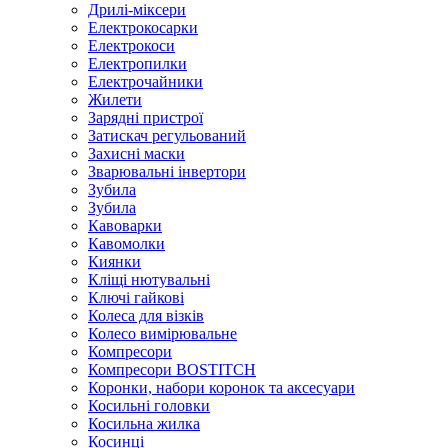
Дрилі-міксери
Електрокосарки
Електрокоси
Електропилки
Електрочайники
Жилети
Зарядні пристрої
Затискач регульований
Захисні маски
Зварювальні інвертори
Зубила
Зубила
Кавоварки
Кавомолки
Киянки
Кліщі нютувальні
Ключі гайкові
Колеса для візків
Колесо вимірювальне
Компресори
Компресори BOSTITCH
Коронки, набори коронок та аксесуари
Косильні головки
Косильна жилка
Косинці