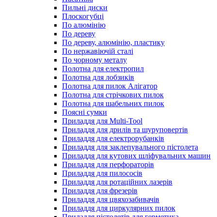
Пильні диски
Плоскогубці
По алюмінію
По дереву
По дереву, алюмінію, пластику
По нержавіючій сталі
По чорному металу
Полотна для електропил
Полотна для лобзиків
Полотна для пилок Алігатор
Полотна для стрічкових пилок
Полотна для шабельних пилок
Поясні сумки
Приладдя для Multi-Tool
Приладдя для дрилів та шуруповертів
Приладдя для електрорубанків
Приладдя для заклепувального пістолета
Приладдя для кутових шліфувальних машин
Приладдя для перфораторів
Приладдя для пилососів
Приладдя для ротаційних лазерів
Приладдя для фрезерів
Приладдя для цвяхозабивачів
Приладдя для циркулярних пилок
Приладдя пістолетів для герметика