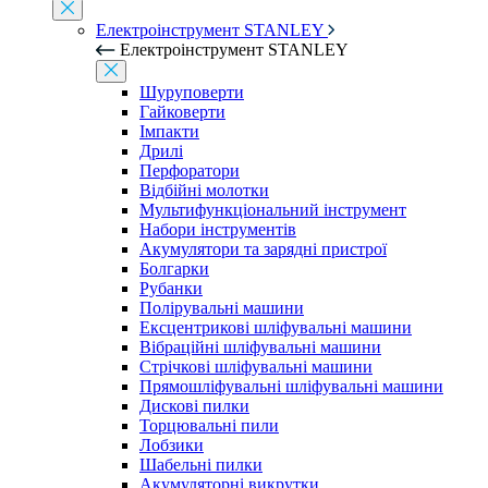
Електроінструмент STANLEY
Електроінструмент STANLEY
Шуруповерти
Гайковерти
Імпакти
Дрилі
Перфоратори
Відбійні молотки
Мультифункціональний інструмент
Набори інструментів
Акумулятори та зарядні пристрої
Болгарки
Рубанки
Полірувальні машини
Ексцентрикові шліфувальні машини
Вібраційні шліфувальні машини
Стрічкові шліфувальні машини
Прямошліфувальні шліфувальні машини
Дискові пилки
Торцювальні пили
Лобзики
Шабельні пилки
Акумуляторні викрутки