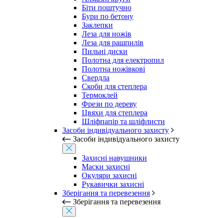
Біти поштучно
Бури по бетону
Заклепки
Леза для ножів
Леза для рашпилів
Пильні диски
Полотна для електропил
Полотна ножівкові
Свердла
Скоби для степлера
Термоклей
Фрези по дереву
Цвяхи для степлера
Шліфпапір та шліфлисти
Засоби індивідуального захисту
Засоби індивідуального захисту
Захисні навушники
Маски захисні
Окуляри захисні
Рукавички захисні
Зберігання та перевезення
Зберігання та перевезення