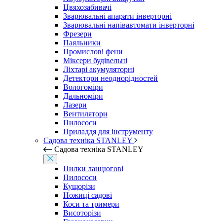
Цвяхозабивачі
Зварювальні апарати інверторні
Зварювальні напівавтомати інверторні
Фрезери
Паяльники
Промислові фени
Міксери будівельні
Ліхтарі акумуляторні
Детектори неоднорідностей
Вологоміри
Дальноміри
Лазери
Вентилятори
Пилососи
Приладдя для інструменту
Садова техніка STANLEY
Садова техніка STANLEY
Пилки ланцюгові
Пилососи
Кущорізи
Ножиці садові
Коси та тримери
Висоторізи