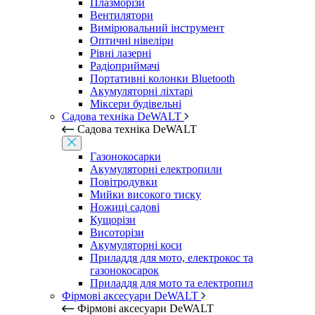
Плазморізи
Вентилятори
Вимірювальний інструмент
Оптичні нівеліри
Рівні лазерні
Радіоприймачі
Портативні колонки Bluetooth
Акумуляторні ліхтарі
Міксери будівельні
Садова техніка DeWALT
Садова техніка DeWALT
Газонокосарки
Акумуляторні електропили
Повітродувки
Мийки високого тиску
Ножиці садові
Кущорізи
Висоторізи
Акумуляторні коси
Приладдя для мото, електрокос та
газонокосарок
Приладдя для мото та електропил
Фірмові аксесуари DeWALT
Фірмові аксесуари DeWALT