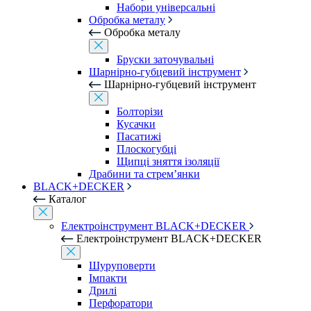
Набори універсальні
Обробка металу
Обробка металу
Бруски заточувальні
Шарнірно-губцевий інструмент
Шарнірно-губцевий інструмент
Болторізи
Кусачки
Пасатижі
Плоскогубці
Щипці зняття ізоляції
Драбини та стрем’янки
BLACK+DECKER
Каталог
Електроінструмент BLACK+DECKER
Електроінструмент BLACK+DECKER
Шуруповерти
Імпакти
Дрилі
Перфоратори