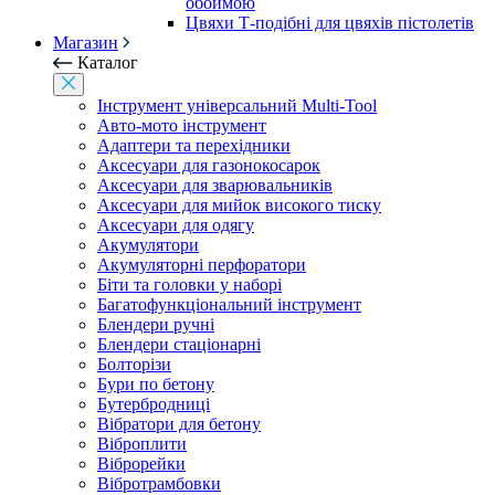
обоймою
Цвяхи Т-подібні для цвяхів пістолетів
Магазин
Каталог
Інструмент універсальний Multi-Tool
Авто-мото інструмент
Адаптери та перехідники
Аксесуари для газонокосарок
Аксесуари для зварювальників
Аксесуари для мийок високого тиску
Аксесуари для одягу
Акумулятори
Акумуляторні перфоратори
Біти та головки у наборі
Багатофункціональний інструмент
Блендери ручні
Блендери стаціонарні
Болторізи
Бури по бетону
Бутербродниці
Вібратори для бетону
Віброплити
Віброрейки
Вібротрамбовки