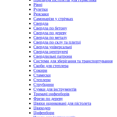
Рівні
Рулетки
Рюкзаки
Самонарізи у стрічках
Свердла
Свердла по бетону
Свердла по дереву
Свердла по металу
Свердла по склу та плитці
Свердла універсальні
Свердла центруючі
Свердлильні патрони
Системи для зберігання та транспортування
Скоби для степлера
Сокири
Стамески
Степлери
Струбцини
Сумки для інструментів
Тримачі цифенборів
Фрези по дереву
Цвяхи оцинковані для пістолета
Цвяходер
Цифенбори