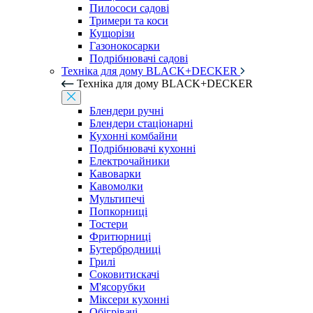
Пилососи садові
Тримери та коси
Кущорізи
Газонокосарки
Подрібнювачі садові
Техніка для дому BLACK+DECKER
Техніка для дому BLACK+DECKER
Блендери ручні
Блендери стаціонарні
Кухонні комбайни
Подрібнювачі кухонні
Електрочайники
Кавоварки
Кавомолки
Мультипечі
Попкорниці
Тостери
Фритюрниці
Бутербродниці
Грилі
Соковитискачі
М'ясорубки
Міксери кухонні
Обігрівачі