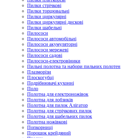
Пилки стрічкові
Пилки торцювальні
Пилки циркулярні
Пилки циркулярні дискові
Пилки шабельні
Пилососи
Пилососи автомобільні
Пилососи акумуляторні
Пилососи мережеві
Пилососи садові
Пилососи-електровіники
Пильні полотна та набори пильних полотен
Плазморізи
Плоскогубці
Подрібнювачі кухонні
Поло
Полотна для електроножівок
Полотна для лобзиків
Полотна для пилок Алігатор
Полотна для стрічкових пилок
Полотна для шабельних пилок
Полотна ножівкові
Попкорниці
Порошок крейдяний