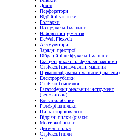
Дрилі
Перфоратори
Відбійні молотки
Болгарки
Полірувальні машини
Набори інструментів
DeWalt Flexvolt
Акумулятори
Зарядні пристрої
Вібраційні шліфувальні машини
Ексцентрикові шліфувальні машини
Стрічкові шліфувальні машини
Прямошліфувальні машини (гравери)
Електрорубанки
Стрічкові напилки
Багатофункціональний інструмент
(реноватори)
Електролобзики
Різьбярі шпильки
Пилки торцювальні
Відрізні пилки (різаки)
Монтажні пилки
Дискові пилки
Стрічкові пили