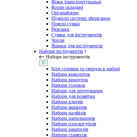
Візки транспортувальні
Козли складані
Органайзери
Підвісні системи зберігання
Поясні сумки
Рюкзаки
Сумки для інструментів
Чохли
Ящики для інструментів
Набори інструментів
Набори інструментів
Біти головки та свердла в наборі
Набори виколоток
Набори викруток
Набори головок
Набори для заточування
Набори для розмітки
Набори ключів
Набори маркерів
Набори надфілів
Набори напильників
Набори плоскогубців
Набори рашпилів
Набори стамесок