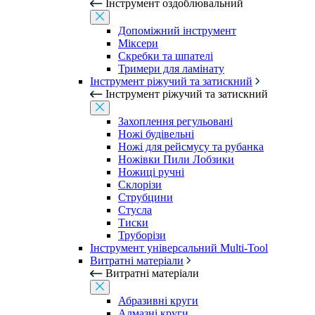
Інструмент оздоблювальний
Допоміжний інструмент
Міксери
Скребки та шпателі
Тримери для ламінату
Інструмент ріжучий та затискний
Інструмент ріжучий та затискний
Захоплення регульовані
Ножі будівельні
Ножі для рейсмусу та рубанка
Ножівки Пили Лобзики
Ножиці ручні
Склорізи
Струбцини
Стусла
Тиски
Труборізи
Інструмент універсальний Multi-Tool
Витратні матеріали
Витратні матеріали
Абразивні круги
Алмазні круги