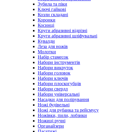
Зубила та піки
Ключі гайкові
Козли складані
Коронки
Косинці
Круги абразивні відрізні
Круги абразивні шліфувальні
Кувалди
Леза для ножів
Молотки
Набір стамесок
Набори інструментів
Набори викруток
Набори головок
Набори ключів
Набори плоскогубців
Набори свердл
Набори універсальні
Насадки для полірування
Ножі будівельні
Ножі для рубанка та рейсмусу
Ножівки, пили, лобзики
Ножиці ручні
Органайзери
Пасатижі