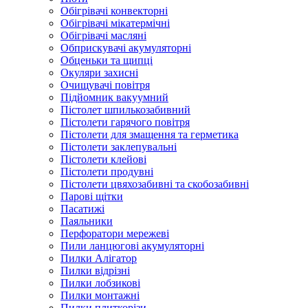
Обігрівачі конвекторні
Обігрівачі мікатермічні
Обігрівачі масляні
Обприскувачі акумуляторні
Обценьки та щипці
Окуляри захисні
Очищувачі повітря
Підйомник вакуумний
Пістолет шпилькозабивний
Пістолети гарячого повітря
Пістолети для змащення та герметика
Пістолети заклепувальні
Пістолети клейові
Пістолети продувні
Пістолети цвяхозабивні та скобозабивні
Парові щітки
Пасатижі
Паяльники
Перфоратори мережеві
Пили ланцюгові акумуляторні
Пилки Алігатор
Пилки відрізні
Пилки лобзикові
Пилки монтажні
Пилки плиткорізи