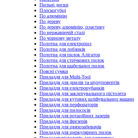
Пильні диски
Плоскогубці
По алюмінію
По дереву
По дереву, алюмінію, пластику
По нержавіючій сталі
По чорному металу
Полотна для електропил
Полотна для лобзиків
Полотна для пилок Алігатор
Полотна для стрічкових пилок
Полотна для шабельних пилок
Поясні сумки
Приладдя для Multi-Tool
Приладдя для дрилів та шуруповертів
Приладдя для електрорубанків
Приладдя для заклепувального пістолета
Приладдя для кутових шліфувальних машин
Приладдя для перфораторів
Приладдя для пилососів
Приладдя для ротаційних лазерів
Приладдя для фрезерів
Приладдя для цвяхозабивачів
Приладдя для циркулярних пилок
Приладдя пістолетів для герметика