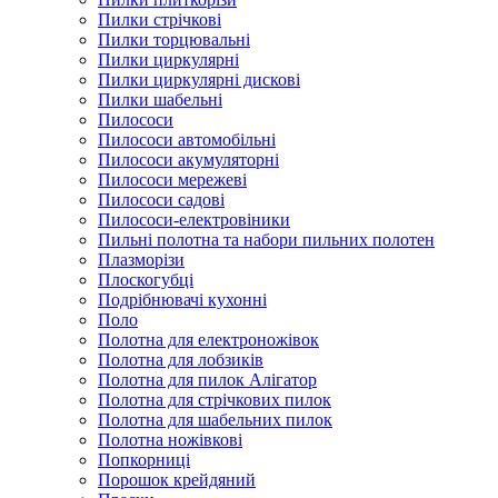
Пилки стрічкові
Пилки торцювальні
Пилки циркулярні
Пилки циркулярні дискові
Пилки шабельні
Пилососи
Пилососи автомобільні
Пилососи акумуляторні
Пилососи мережеві
Пилососи садові
Пилососи-електровіники
Пильні полотна та набори пильних полотен
Плазморізи
Плоскогубці
Подрібнювачі кухонні
Поло
Полотна для електроножівок
Полотна для лобзиків
Полотна для пилок Алігатор
Полотна для стрічкових пилок
Полотна для шабельних пилок
Полотна ножівкові
Попкорниці
Порошок крейдяний