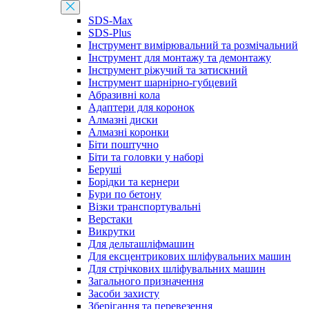
SDS-Max
SDS-Plus
Інструмент вимірювальний та розмічальний
Інструмент для монтажу та демонтажу
Інструмент ріжучий та затискний
Інструмент шарнірно-губцевий
Абразивні кола
Адаптери для коронок
Алмазні диски
Алмазні коронки
Біти поштучно
Біти та головки у наборі
Беруші
Борідки та кернери
Бури по бетону
Візки транспортувальні
Верстаки
Викрутки
Для дельташліфмашин
Для ексцентрикових шліфувальних машин
Для стрічкових шліфувальних машин
Загального призначення
Засоби захисту
Зберігання та перевезення