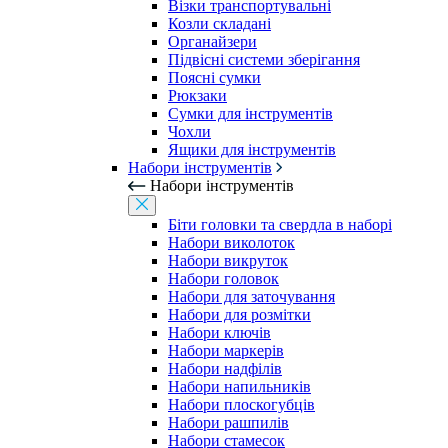
Візки транспортувальні
Козли складані
Органайзери
Підвісні системи зберігання
Поясні сумки
Рюкзаки
Сумки для інструментів
Чохли
Ящики для інструментів
Набори інструментів
Набори інструментів
Біти головки та свердла в наборі
Набори виколоток
Набори викруток
Набори головок
Набори для заточування
Набори для розмітки
Набори ключів
Набори маркерів
Набори надфілів
Набори напильників
Набори плоскогубців
Набори рашпилів
Набори стамесок