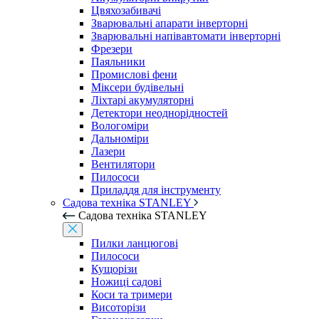
Цвяхозабивачі
Зварювальні апарати інверторні
Зварювальні напівавтомати інверторні
Фрезери
Паяльники
Промислові фени
Міксери будівельні
Ліхтарі акумуляторні
Детектори неоднорідностей
Вологоміри
Дальноміри
Лазери
Вентилятори
Пилососи
Приладдя для інструменту
Садова техніка STANLEY
Садова техніка STANLEY
Пилки ланцюгові
Пилососи
Кущорізи
Ножиці садові
Коси та тримери
Висоторізи