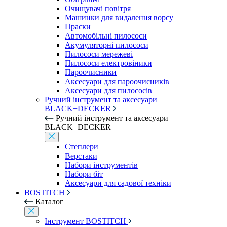
Очищувачі повітря
Машинки для видалення ворсу
Праски
Автомобільні пилососи
Акумуляторні пилососи
Пилососи мережеві
Пилососи електровіники
Пароочисники
Аксесуари для пароочисників
Аксесуари для пилососів
Ручний інструмент та аксесуари
BLACK+DECKER
Ручний інструмент та аксесуари
BLACK+DECKER
Степлери
Верстаки
Набори інструментів
Набори біт
Аксесуари для садової техніки
BOSTITCH
Каталог
Інструмент BOSTITCH