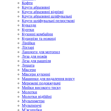
Кофти
Круги абразивні
Круги абразивні відрізні
Круги абразивні шліфувальні
Круги шліфувальні пелюсткові
Кувалди
Куртки
Кухонні комбайни
Кущорізи та ножиці
Лінійки
Ліхтарі
Ланцюги для мотопил
Леза для ножів
Леза для рашпіля
Лещата
Міксери
Міксери кухонні
Машинки для видалення ворсу
Мережеві подовжувачі
Мийки високого тиску
Молотки
Молотки відбійні
Мультиметри
Мультипечі
М’ясорубки