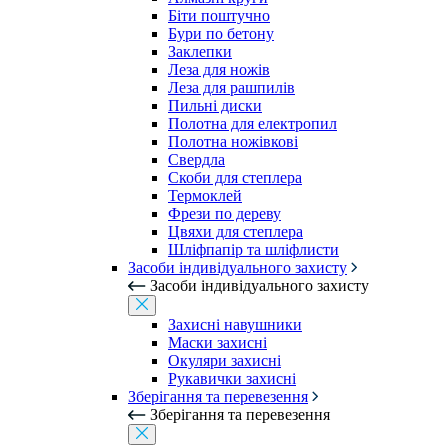
Біти поштучно
Бури по бетону
Заклепки
Леза для ножів
Леза для рашпилів
Пильні диски
Полотна для електропил
Полотна ножівкові
Свердла
Скоби для степлера
Термоклей
Фрези по дереву
Цвяхи для степлера
Шліфпапір та шліфлисти
Засоби індивідуального захисту
Засоби індивідуального захисту
Захисні навушники
Маски захисні
Окуляри захисні
Рукавички захисні
Зберігання та перевезення
Зберігання та перевезення