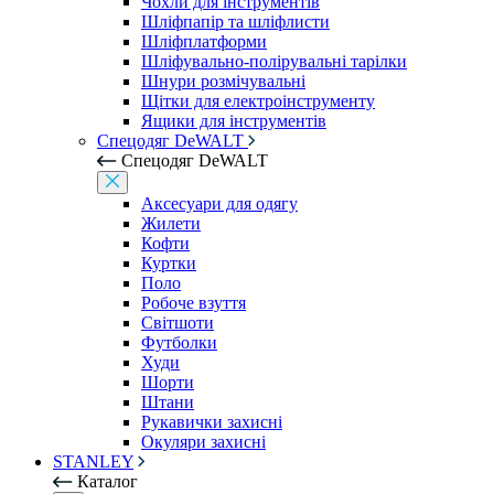
Чохли для інструментів
Шліфпапір та шліфлисти
Шліфплатформи
Шліфувально-полірувальні тарілки
Шнури розмічувальні
Щітки для електроінструменту
Ящики для інструментів
Спецодяг DeWALT
Спецодяг DeWALT
Аксесуари для одягу
Жилети
Кофти
Куртки
Поло
Робоче взуття
Світшоти
Футболки
Худи
Шорти
Штани
Рукавички захисні
Окуляри захисні
STANLEY
Каталог