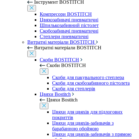
Інструмент BOSTITCH
Компресори BOSTITCH
Цвяхозабивачі пневматичні
Шпилькозабивний пістолет
Скобозабивачі пневматичні
Степлери пневматичні
Витратні матеріали BOSTITCH
Витратні матеріали BOSTITCH
Скоби BOSTITCH
Скоби BOSTITCH
Скоби для пакувального степлера
Скоби для скобозабивного пістолета
Скоби для степлерів
Цвяхи Bostitch
Цвяхи Bostitch
Цвяхи для цвяхів для підлогових
покриттів
Цвяхи для цвяхів-забивачів з
барабанною обоймою
Цвяхи для цвяхів-забивачів з прямою