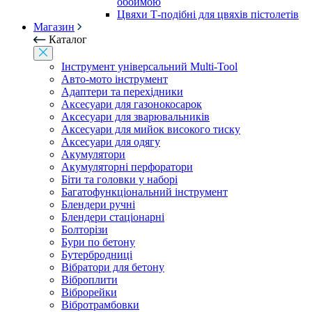
обоймою
Цвяхи Т-подібні для цвяхів пістолетів
Магазин
Каталог
Інструмент універсальний Multi-Tool
Авто-мото інструмент
Адаптери та перехідники
Аксесуари для газонокосарок
Аксесуари для зварювальників
Аксесуари для мийок високого тиску
Аксесуари для одягу
Акумулятори
Акумуляторні перфоратори
Біти та головки у наборі
Багатофункціональний інструмент
Блендери ручні
Блендери стаціонарні
Болторізи
Бури по бетону
Бутербродниці
Вібратори для бетону
Віброплити
Віброрейки
Вібротрамбовки