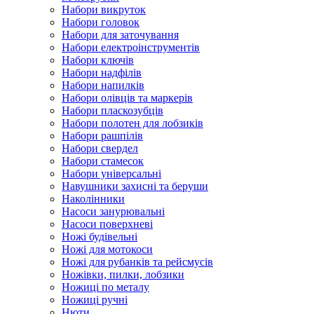
Набори викруток
Набори головок
Набори для заточування
Набори електроінструментів
Набори ключів
Набори надфілів
Набори напилків
Набори олівців та маркерів
Набори пласкозубців
Набори полотен для лобзиків
Набори рашпілів
Набори свердел
Набори стамесок
Набори універсальні
Навушники захисні та беруши
Наколінники
Насоси занурювальні
Насоси поверхневі
Ножі будівельні
Ножі для мотокоси
Ножі для рубанків та рейсмусів
Ножівки, пилки, лобзики
Ножиці по металу
Ножиці ручні
Нюти