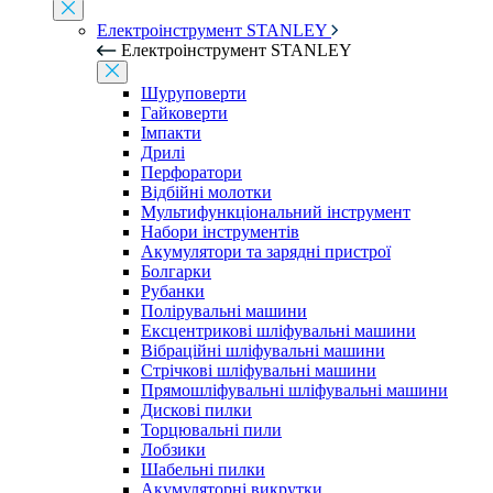
Електроінструмент STANLEY
Електроінструмент STANLEY
Шуруповерти
Гайковерти
Імпакти
Дрилі
Перфоратори
Відбійні молотки
Мультифункціональний інструмент
Набори інструментів
Акумулятори та зарядні пристрої
Болгарки
Рубанки
Полірувальні машини
Ексцентрикові шліфувальні машини
Вібраційні шліфувальні машини
Стрічкові шліфувальні машини
Прямошліфувальні шліфувальні машини
Дискові пилки
Торцювальні пили
Лобзики
Шабельні пилки
Акумуляторні викрутки