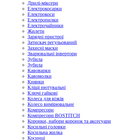
Дрилі-міксери
Електрокосарки
Електрокоси
Електропилки
Електрочайники
Жилети
Зарядні пристрої
Затискач регульований
Захисні маски
Зварювальні інвертори
Зубила
Зубила
Кавоварки
Кавомолки
Киянки
Кліщі нютувальні
Ключі гайкові
Колеса для візків
Колесо вимірювальне
Компресори
Компресори BOSTITCH
Коронки, набори коронок та аксесуари
Косильні головки
Косильна жилка
Косинці