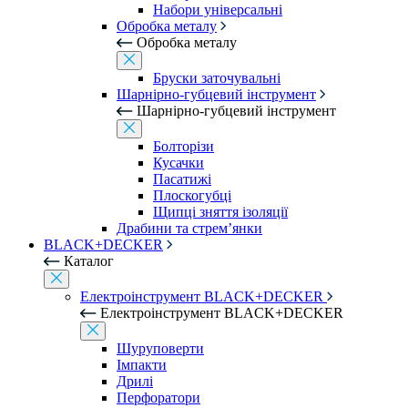
Набори універсальні
Обробка металу
Обробка металу
Бруски заточувальні
Шарнірно-губцевий інструмент
Шарнірно-губцевий інструмент
Болторізи
Кусачки
Пасатижі
Плоскогубці
Щипці зняття ізоляції
Драбини та стрем’янки
BLACK+DECKER
Каталог
Електроінструмент BLACK+DECKER
Електроінструмент BLACK+DECKER
Шуруповерти
Імпакти
Дрилі
Перфоратори