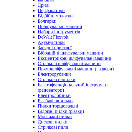
Дрилі
Перфоратори
Відбійні молотки
Болгарки
Полірувальні машини
Набори інструментів
DeWalt Flexvolt
Акумулятори
Зарядні пристрої
Вібраційні шліфувальні машини
Ексцентрикові шліфувальні машини
Стрічкові шліфувальні машини
Прямошліфувальні машини (гравери)
Електрорубанки
Стрічкові напилки
Багатофункціональний інструмент
(реноватори)
Електролобзики
Різьбярі шпильки
Пилки торцювальні
Відрізні пилки (різаки)
Монтажні пилки
Дискові пилки
Стрічкові пили