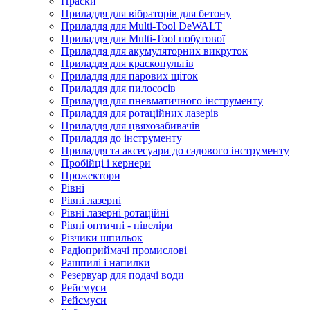
Праски
Приладдя для вібраторів для бетону
Приладдя для Multi-Tool DeWALT
Приладдя для Multi-Tool побутової
Приладдя для акумуляторних викруток
Приладдя для краскопультів
Приладдя для парових щіток
Приладдя для пилососів
Приладдя для пневматичного інструменту
Приладдя для ротаційних лазерів
Приладдя для цвяхозабивачів
Приладдя до інструменту
Приладдя та аксесуари до садового інструменту
Пробійці і кернери
Прожектори
Рівні
Рівні лазерні
Рівні лазерні ротаційні
Рівні оптичні - нівеліри
Різчики шпильок
Радіоприймачі промислові
Рашпилі і напилки
Резервуар для подачі води
Рейсмуси
Рейсмуси