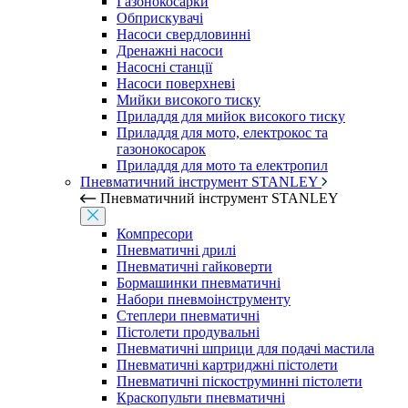
Газонокосарки
Обприскувачі
Насоси свердловинні
Дренажні насоси
Насосні станції
Насоси поверхневі
Мийки високого тиску
Приладдя для мийок високого тиску
Приладдя для мото, електрокос та
газонокосарок
Приладдя для мото та електропил
Пневматичний інструмент STANLEY
Пневматичний інструмент STANLEY
Компресори
Пневматичні дрилі
Пневматичні гайковерти
Бормашинки пневматичні
Набори пневмоінструменту
Степлери пневматичні
Пістолети продувальні
Пневматичні шприци для подачі мастила
Пневматичні картриджні пістолети
Пневматичні піскоструминні пістолети
Краскопульти пневматичні