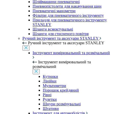
Шліфмашини пневматичні
Пневмопістолети для накачування шин
Пневматичні манометри
Фільтри для пневматичного інструменту
Приладдя для пневматичного інструменту
STANLEY
Шланги всмоктувальні
Шланги для стисненого повітря
Ручний інструмент та аксесуари STANLEY
Ручний інструмент та аксесуари STANLEY
Інструмент вимірювальний та розмічальний
Інструмент вимірювальний та
розмічальний
Кутники
Лінійки
Мультиметри
Порошок крейдяний
Рівні
Рулетки
Шнури розмічувальні
Штативи
Інструмент для автомобілістів