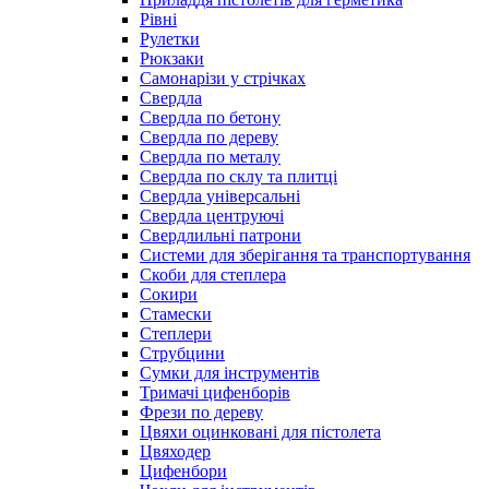
Рівні
Рулетки
Рюкзаки
Самонарізи у стрічках
Свердла
Свердла по бетону
Свердла по дереву
Свердла по металу
Свердла по склу та плитці
Свердла універсальні
Свердла центруючі
Свердлильні патрони
Системи для зберігання та транспортування
Скоби для степлера
Сокири
Стамески
Степлери
Струбцини
Сумки для інструментів
Тримачі цифенборів
Фрези по дереву
Цвяхи оцинковані для пістолета
Цвяходер
Цифенбори