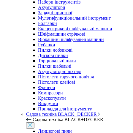
Набори інструментів
Акумулятори
Зарядні пристрої
Мультифункціональний інструмент
Болгарки
Ексцентрикові шліфувальні машини
Шліфмашини стрічкові
Вібраційні шліфувальні машини
Рубанки
Пилки лобзикові
Дискові пилки
Торцювальні пили
Пилки шабельні
Акумуляторні ліхтарі
Пістолети гарячого повітря
Пістолети клейові
Фрезери
Компресори
Краскопульти
Викрутки
Приладдя для інструменту
Садова техніка BLACK+DECKER
Садова техніка BLACK+DECKER
Ланцюгові пили