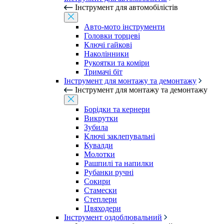
Інструмент для автомобілістів
Авто-мото інструменти
Головки торцеві
Ключі гайкові
Наколінники
Рукоятки та коміри
Тримачі біт
Інструмент для монтажу та демонтажу
Інструмент для монтажу та демонтажу
Борідки та кернери
Викрутки
Зубила
Ключі заклепувальні
Кувалди
Молотки
Рашпилі та напилки
Рубанки ручні
Сокири
Стамески
Степлери
Цвяходери
Інструмент оздоблювальний