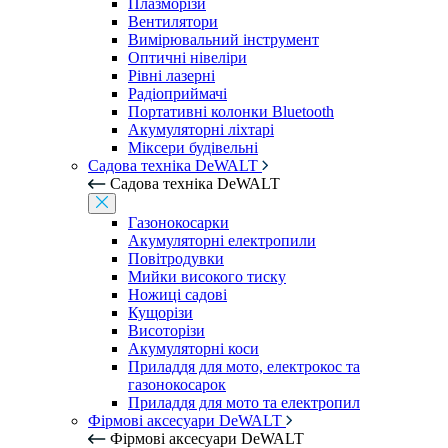
Плазморізи
Вентилятори
Вимірювальний інструмент
Оптичні нівеліри
Рівні лазерні
Радіоприймачі
Портативні колонки Bluetooth
Акумуляторні ліхтарі
Міксери будівельні
Садова техніка DeWALT
Садова техніка DeWALT
Газонокосарки
Акумуляторні електропили
Повітродувки
Мийки високого тиску
Ножиці садові
Кущорізи
Висоторізи
Акумуляторні коси
Приладдя для мото, електрокос та
газонокосарок
Приладдя для мото та електропил
Фірмові аксесуари DeWALT
Фірмові аксесуари DeWALT