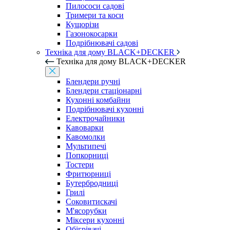
Пилососи садові
Тримери та коси
Кущорізи
Газонокосарки
Подрібнювачі садові
Техніка для дому BLACK+DECKER
Техніка для дому BLACK+DECKER
Блендери ручні
Блендери стаціонарні
Кухонні комбайни
Подрібнювачі кухонні
Електрочайники
Кавоварки
Кавомолки
Мультипечі
Попкорниці
Тостери
Фритюрниці
Бутербродниці
Грилі
Соковитискачі
М'ясорубки
Міксери кухонні
Обігрівачі