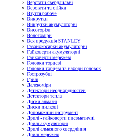
Верстати свердлильні
Верстати та стійки
Взуття робоче
Викрутки
Викрутки акумуляторні
Висоторізи
Вологоміри
Вся продукція STANLEY
Газонокосарки акумуляторні
Гайковерти акумуляторні
Гайковерти мережеві
Головки торцеві
Головки торцеві та набори головок
Гострозубці
Грилі
Далекоміри
Детектори неоднорідностей
Детектори тепла
Диски алмазні
Диски пилкові
Допоміжний інструмент
Дрилі - гайковерти пневматичні
Дрилі акумуляторні
Дрилі алмазного свердління
Дрилі мережеві