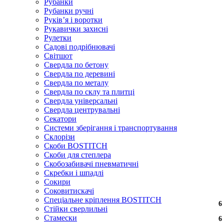
Рубанки
Рубанки ручні
Руківʼя і воротки
Рукавички захисні
Рулетки
Садові подрібнювачі
Світшот
Свердла по бетону
Свердла по деревині
Свердла по металу
Свердла по склу та плитці
Свердла універсальні
Свердла центрувальні
Секатори
Системи зберігання і транспортування
Склорізи
Скоби BOSTITCH
Скоби для степлера
Скобозабивачі пневматичні
Скребки і шпадлі
Сокири
Соковитискачі
Спеціальне кріплення BOSTITCH
6
6
6
6
6
6
6
6
6
Стійки сверлильні
Стамески
6
6
6
6
6
6
6
6
6