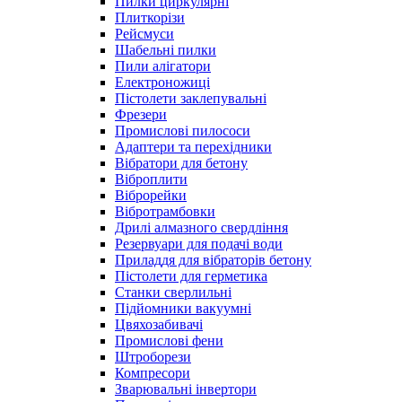
Пилки циркулярні
Плиткорізи
Рейсмуси
Шабельні пилки
Пили алігатори
Електроножиці
Пістолети заклепувальні
Фрезери
Промислові пилососи
Адаптери та перехідники
Вібратори для бетону
Віброплити
Віброрейки
Вібротрамбовки
Дрилі алмазного свердління
Резервуари для подачі води
Приладдя для вібраторів бетону
Пістолети для герметика
Станки сверлильні
Підйомники вакуумні
Цвяхозабивачі
Промислові фени
Штроборези
Компресори
Зварювальні інвертори