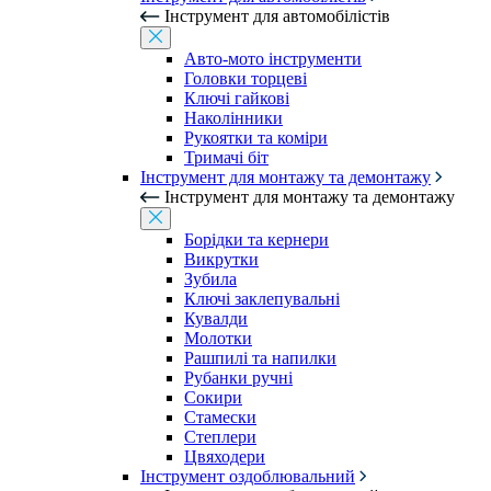
Інструмент для автомобілістів
Авто-мото інструменти
Головки торцеві
Ключі гайкові
Наколінники
Рукоятки та коміри
Тримачі біт
Інструмент для монтажу та демонтажу
Інструмент для монтажу та демонтажу
Борідки та кернери
Викрутки
Зубила
Ключі заклепувальні
Кувалди
Молотки
Рашпилі та напилки
Рубанки ручні
Сокири
Стамески
Степлери
Цвяходери
Інструмент оздоблювальний