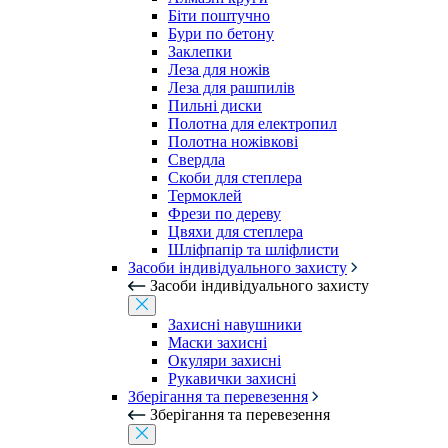
Біти поштучно
Бури по бетону
Заклепки
Леза для ножів
Леза для рашпилів
Пильні диски
Полотна для електропил
Полотна ножівкові
Свердла
Скоби для степлера
Термоклей
Фрези по дереву
Цвяхи для степлера
Шліфпапір та шліфлисти
Засоби індивідуального захисту
Засоби індивідуального захисту
Захисні навушники
Маски захисні
Окуляри захисні
Рукавички захисні
Зберігання та перевезення
Зберігання та перевезення