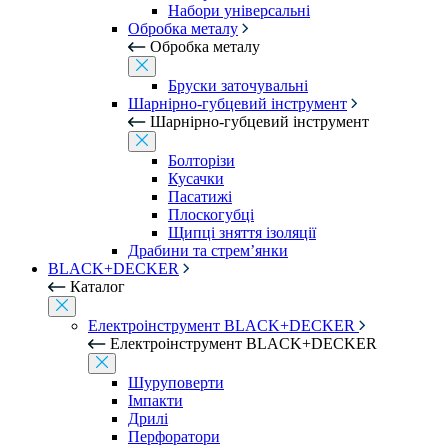
Набори універсальні
Обробка металу
Обробка металу
Бруски заточувальні
Шарнірно-губцевий інструмент
Шарнірно-губцевий інструмент
Болторізи
Кусачки
Пасатижі
Плоскогубці
Щипці зняття ізоляції
Драбини та стрем’янки
BLACK+DECKER
Каталог
Електроінструмент BLACK+DECKER
Електроінструмент BLACK+DECKER
Шуруповерти
Імпакти
Дрилі
Перфоратори