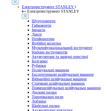
Електроінструмент STANLEY
Електроінструмент STANLEY
Шуруповерти
Гайковерти
Імпакти
Дрилі
Перфоратори
Відбійні молотки
Мультифункціональний інструмент
Набори інструментів
Акумулятори та зарядні пристрої
Болгарки
Рубанки
Полірувальні машини
Ексцентрикові шліфувальні машини
Вібраційні шліфувальні машини
Стрічкові шліфувальні машини
Прямошліфувальні шліфувальні машини
Дискові пилки
Торцювальні пили
Лобзики
Шабельні пилки
Акумуляторні викрутки