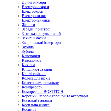
Дрилі-міксери
Електрокосарки
Електрокоси
Електропилки
Електрочайники
Жилети
Зарядні пристрої
Затискач регульований
Захисні маски
Зварювальні інвертори
Зубила
Зубила
Кавоварки
Кавомолки
Киянки
Кліщі нютувальні
Ключі гайкові
Колеса для візків
Колесо вимірювальне
Компресори
Компресори BOSTITCH
Коронки, набори коронок та аксесуари
Косильні головки
Косильна жилка
Косинці