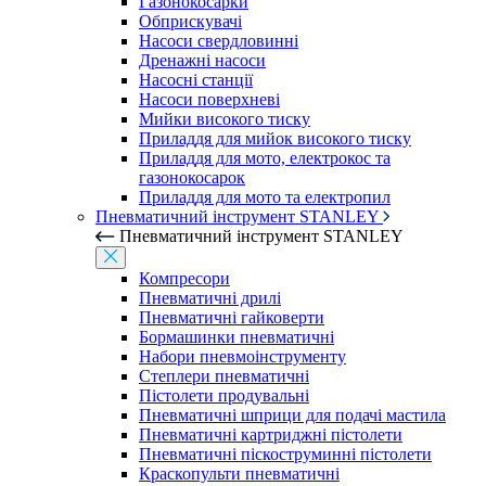
Газонокосарки
Обприскувачі
Насоси свердловинні
Дренажні насоси
Насосні станції
Насоси поверхневі
Мийки високого тиску
Приладдя для мийок високого тиску
Приладдя для мото, електрокос та
газонокосарок
Приладдя для мото та електропил
Пневматичний інструмент STANLEY
Пневматичний інструмент STANLEY
Компресори
Пневматичні дрилі
Пневматичні гайковерти
Бормашинки пневматичні
Набори пневмоінструменту
Степлери пневматичні
Пістолети продувальні
Пневматичні шприци для подачі мастила
Пневматичні картриджні пістолети
Пневматичні піскоструминні пістолети
Краскопульти пневматичні