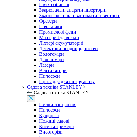
Цвяхозабивачі
Зварювальні апарати інверторні
Зварювальні напівавтомати інверторні
Фрезери
Паяльники
Промислові фени
Міксери будівельні
Ліхтарі акумуляторні
Детектори неоднорідностей
Вологоміри
Дальноміри
Лазери
Вентилятори
Пилососи
Приладдя для інструменту
Садова техніка STANLEY
Садова техніка STANLEY
Пилки ланцюгові
Пилососи
Кущорізи
Ножиці садові
Коси та тримери
Висоторізи