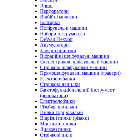
Дрилі
Перфоратори
Відбійні молотки
Болгарки
Полірувальні машини
Набори інструментів
DeWalt Flexvolt
Акумулятори
Зарядні пристрої
Вібраційні шліфувальні машини
Ексцентрикові шліфувальні машини
Стрічкові шліфувальні машини
Прямошліфувальні машини (гравери)
Електрорубанки
Стрічкові напилки
Багатофункціональний інструмент
(реноватори)
Електролобзики
Різьбярі шпильки
Пилки торцювальні
Відрізні пилки (різаки)
Монтажні пилки
Дискові пилки
Стрічкові пили