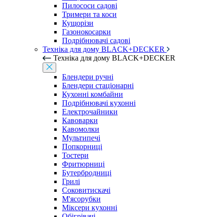
Пилососи садові
Тримери та коси
Кущорізи
Газонокосарки
Подрібнювачі садові
Техніка для дому BLACK+DECKER
Техніка для дому BLACK+DECKER
Блендери ручні
Блендери стаціонарні
Кухонні комбайни
Подрібнювачі кухонні
Електрочайники
Кавоварки
Кавомолки
Мультипечі
Попкорниці
Тостери
Фритюрниці
Бутербродниці
Грилі
Соковитискачі
М'ясорубки
Міксери кухонні
Обігрівачі