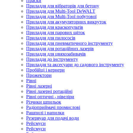
Праски
Приладдя для вібраторів для бетону
Приладдя для Multi-Tool DeWALT
Приладдя для Multi-Tool побутової
Приладдя для акумуляторних викруток
Приладдя для краскопультів
Приладдя для парових щіток
Приладдя для пилососів
Приладдя для пневматичного інструменту
Приладдя для ротаційних лазерів
Приладдя для цвяхозабивачів
Приладдя до інструменту
Приладдя та аксесуари до садового інструменту
Пробійці і кернери
Прожектори
Рівні
Рівні лазерні
Рівні лазерні ротаційні
Рівні оптичні - нівеліри
Різчики шпильок
Радіоприймачі промислові
Рашпилі і напилки
Резервуар для подачі води
Рейсмуси
Рейсмуси