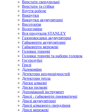
Верстати свердлильні
Верстати та стійки
Взуття робоче
Викрутки
Викрутки акумуляторні
Висоторізи
Вологоміри
Вся продукція STANLEY
Газонокосарки акумуляторні
Гайковерти акумуляторні
Гайковерти мережеві
Головки торцеві
Головки торцеві та набори головок
Гострозубці
Грилі
Далекоміри
Детектори неоднорідностей
Детектори тепла
Диски алмазні
Диски пилкові
Допоміжний інструмент
Дрилі - гайковерти пневматичні
Дрилі акумуляторні
Дрилі алмазного свердління
Дрилі мережеві