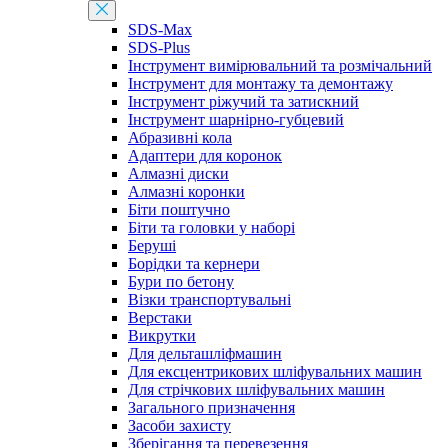
SDS-Max
SDS-Plus
Інструмент вимірювальний та розмічальний
Інструмент для монтажу та демонтажу
Інструмент ріжучий та затискний
Інструмент шарнірно-губцевий
Абразивні кола
Адаптери для коронок
Алмазні диски
Алмазні коронки
Біти поштучно
Біти та головки у наборі
Беруші
Борідки та кернери
Бури по бетону
Візки транспортувальні
Верстаки
Викрутки
Для дельташліфмашин
Для ексцентрикових шліфувальних машин
Для стрічкових шліфувальних машин
Загального призначення
Засоби захисту
Зберігання та перевезення