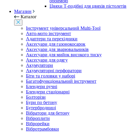
обоймою
Цвяхи Т-подібні для цвяхів пістолетів
Магазин
Каталог
Інструмент універсальний Multi-Tool
Авто-мото інструмент
Адаптери та перехідники
Аксесуари для газонокосарок
Аксесуари для зварювальників
Аксесуари для мийок високого тиску
Аксесуари для одягу
Акумулятори
Акумуляторні перфоратори
Біти та головки у наборі
Багатофункціональний інструмент
Блендери ручні
Блендери стаціонарні
Болторізи
Бури по бетону
Бутербродниці
Вібратори для бетону
Віброплити
Віброрейки
Вібротрамбовки