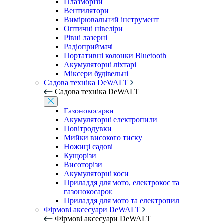
Плазморізи
Вентилятори
Вимірювальний інструмент
Оптичні нівеліри
Рівні лазерні
Радіоприймачі
Портативні колонки Bluetooth
Акумуляторні ліхтарі
Міксери будівельні
Садова техніка DeWALT
Садова техніка DeWALT
Газонокосарки
Акумуляторні електропили
Повітродувки
Мийки високого тиску
Ножиці садові
Кущорізи
Висоторізи
Акумуляторні коси
Приладдя для мото, електрокос та
газонокосарок
Приладдя для мото та електропил
Фірмові аксесуари DeWALT
Фірмові аксесуари DeWALT