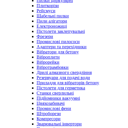
Пилки циркулярні
Плиткорізи
Рейсмуси
Шабельні пилки
Пили алігатори
Електроножиці
Пістолети заклепувальні
Фрезери
Промислові пилососи
Адаптери та перехідники
Вібратори для бетону
Віброплити
Віброрейки
Вібротрамбовки
Дрилі алмазного свердління
Резервуари для подачі води
Приладдя для вібраторів бетону
Пістолети для герметика
Станки сверлильні
Підйомники вакуумні
Цвяхозабивачі
Промислові фени
Штроборези
Компресори
Зварювальні інвертори