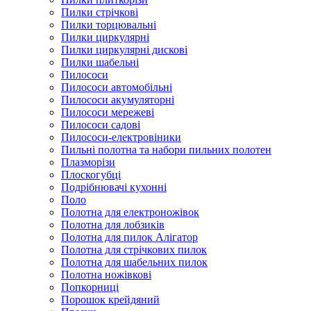
Пилки стрічкові
Пилки торцювальні
Пилки циркулярні
Пилки циркулярні дискові
Пилки шабельні
Пилососи
Пилососи автомобільні
Пилососи акумуляторні
Пилососи мережеві
Пилососи садові
Пилососи-електровіники
Пильні полотна та набори пильних полотен
Плазморізи
Плоскогубці
Подрібнювачі кухонні
Поло
Полотна для електроножівок
Полотна для лобзиків
Полотна для пилок Алігатор
Полотна для стрічкових пилок
Полотна для шабельних пилок
Полотна ножівкові
Попкорниці
Порошок крейдяний