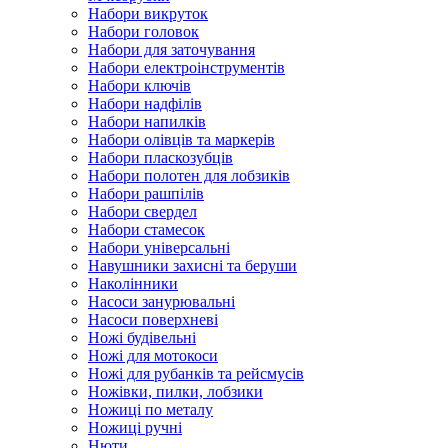
Набори викруток
Набори головок
Набори для заточування
Набори електроінструментів
Набори ключів
Набори надфілів
Набори напилків
Набори олівців та маркерів
Набори пласкозубців
Набори полотен для лобзиків
Набори рашпілів
Набори свердел
Набори стамесок
Набори універсальні
Навушники захисні та беруши
Наколінники
Насоси занурювальні
Насоси поверхневі
Ножі будівельні
Ножі для мотокоси
Ножі для рубанків та рейсмусів
Ножівки, пилки, лобзики
Ножиці по металу
Ножиці ручні
Нюти