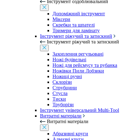
Інструмент оздоблювальний
Допоміжний інструмент
Міксери
Скребки та шпателі
Тримери для ламінату
Інструмент ріжучий та затискний
Інструмент ріжучий та затискний
Захоплення регульовані
Ножі будівельні
Ножі для рейсмусу та рубанка
Ножівки Пили Лобзики
Ножиці ручні
Склорізи
Струбцини
Стусла
Тиски
Труборізи
Інструмент універсальний Multi-Tool
Витратні матеріали
Витратні матеріали
Абразивні круги
Алмазні круги