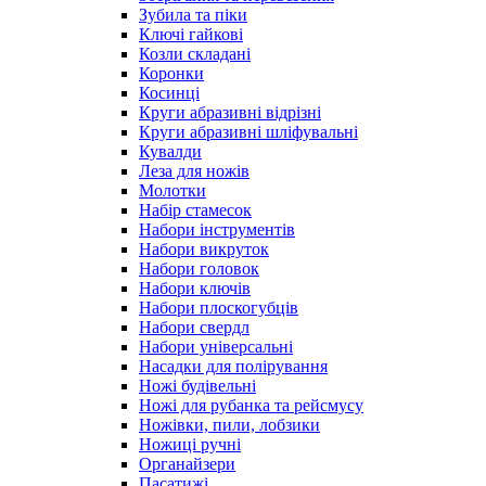
Зубила та піки
Ключі гайкові
Козли складані
Коронки
Косинці
Круги абразивні відрізні
Круги абразивні шліфувальні
Кувалди
Леза для ножів
Молотки
Набір стамесок
Набори інструментів
Набори викруток
Набори головок
Набори ключів
Набори плоскогубців
Набори свердл
Набори універсальні
Насадки для полірування
Ножі будівельні
Ножі для рубанка та рейсмусу
Ножівки, пили, лобзики
Ножиці ручні
Органайзери
Пасатижі