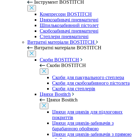
Інструмент BOSTITCH
Компресори BOSTITCH
Цвяхозабивачі пневматичні
Шпилькозабивний пістолет
Скобозабивачі пневматичні
Степлери пневматичні
Витратні матеріали BOSTITCH
Витратні матеріали BOSTITCH
Скоби BOSTITCH
Скоби BOSTITCH
Скоби для пакувального степлера
Скоби для скобозабивного пістолета
Скоби для степлерів
Цвяхи Bostitch
Цвяхи Bostitch
Цвяхи для цвяхів для підлогових
покриттів
Цвяхи для цвяхів-забивачів з
барабанною обоймою
Цвяхи для цвяхів-забивачів з прямою