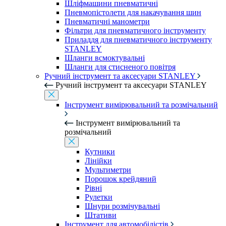
Шліфмашини пневматичні
Пневмопістолети для накачування шин
Пневматичні манометри
Фільтри для пневматичного інструменту
Приладдя для пневматичного інструменту
STANLEY
Шланги всмоктувальні
Шланги для стисненого повітря
Ручний інструмент та аксесуари STANLEY
Ручний інструмент та аксесуари STANLEY
Інструмент вимірювальний та розмічальний
Інструмент вимірювальний та
розмічальний
Кутники
Лінійки
Мультиметри
Порошок крейдяний
Рівні
Рулетки
Шнури розмічувальні
Штативи
Інструмент для автомобілістів