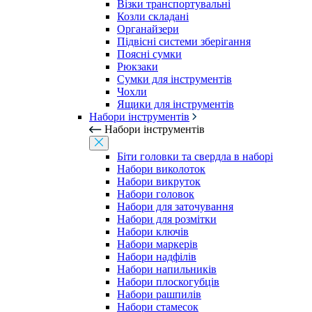
Візки транспортувальні
Козли складані
Органайзери
Підвісні системи зберігання
Поясні сумки
Рюкзаки
Сумки для інструментів
Чохли
Ящики для інструментів
Набори інструментів
Набори інструментів
Біти головки та свердла в наборі
Набори виколоток
Набори викруток
Набори головок
Набори для заточування
Набори для розмітки
Набори ключів
Набори маркерів
Набори надфілів
Набори напильників
Набори плоскогубців
Набори рашпилів
Набори стамесок