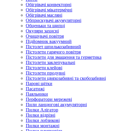
Обігрівачі конвекторні
Обігрівачі мікатермічні
Обігрівачі масляні
Обприскувачі акумуляторні
Обценьки та щипці
Окуляри захисні
Очищувачі повітря
Підйомник вакуумний
Пістолет шпилькозабивний
Пістолети гарячого повітря
Пістолети для змащення та герметика
Пістолети заклепувальні
Пістолети клейові
Пістолети продувні
Пістолети цвяхозабивні та скобозабивні
Парові щітки
Пасатижі
Паяльники
Перфоратори мережеві
Пили ланцюгові акумуляторні
Пилки Алігатор
Пилки відрізні
Пилки лобзикові
Пилки монтажні
Пилки плиткорізи