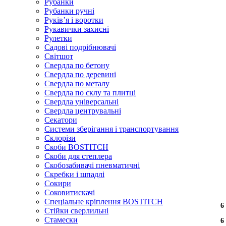
Рубанки
Рубанки ручні
Руківʼя і воротки
Рукавички захисні
Рулетки
Садові подрібнювачі
Світшот
Свердла по бетону
Свердла по деревині
Свердла по металу
Свердла по склу та плитці
Свердла універсальні
Свердла центрувальні
Секатори
Системи зберігання і транспортування
Склорізи
Скоби BOSTITCH
Скоби для степлера
Скобозабивачі пневматичні
Скребки і шпадлі
Сокири
Соковитискачі
Спеціальне кріплення BOSTITCH
6
Стійки сверлильні
Стамески
6