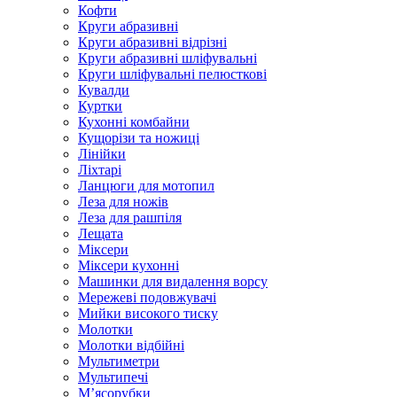
Кофти
Круги абразивні
Круги абразивні відрізні
Круги абразивні шліфувальні
Круги шліфувальні пелюсткові
Кувалди
Куртки
Кухонні комбайни
Кущорізи та ножиці
Лінійки
Ліхтарі
Ланцюги для мотопил
Леза для ножів
Леза для рашпіля
Лещата
Міксери
Міксери кухонні
Машинки для видалення ворсу
Мережеві подовжувачі
Мийки високого тиску
Молотки
Молотки відбійні
Мультиметри
Мультипечі
М’ясорубки