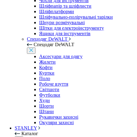
Чохли для інструментів
Шліфпапір та шліфлисти
Шліфплатформи
Шліфувально-полірувальні тарілки
Шнури розмічувальні
Щітки для електроінструменту
Ящики для інструментів
Спецодяг DeWALT
Спецодяг DeWALT
Аксесуари для одягу
Жилети
Кофти
Куртки
Поло
Робоче взуття
Світшоти
Футболки
Худи
Шорти
Штани
Рукавички захисні
Окуляри захисні
STANLEY
Каталог