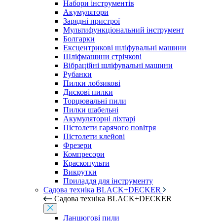
Набори інструментів
Акумулятори
Зарядні пристрої
Мультифункціональний інструмент
Болгарки
Ексцентрикові шліфувальні машини
Шліфмашини стрічкові
Вібраційні шліфувальні машини
Рубанки
Пилки лобзикові
Дискові пилки
Торцювальні пили
Пилки шабельні
Акумуляторні ліхтарі
Пістолети гарячого повітря
Пістолети клейові
Фрезери
Компресори
Краскопульти
Викрутки
Приладдя для інструменту
Садова техніка BLACK+DECKER
Садова техніка BLACK+DECKER
Ланцюгові пили