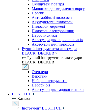
Очищувачі повітря
Машинки для видалення ворсу
Праски
Автомобільні пилососи
Акумуляторні пилососи
Пилососи мережеві
Пилососи електровіники
Пароочисники
Аксесуари для пароочисників
Аксесуари для пилососів
Ручний інструмент та аксесуари
BLACK+DECKER
Ручний інструмент та аксесуари
BLACK+DECKER
Степлери
Верстаки
Набори інструментів
Набори біт
Аксесуари для садової техніки
BOSTITCH
Каталог
Інструмент BOSTITCH