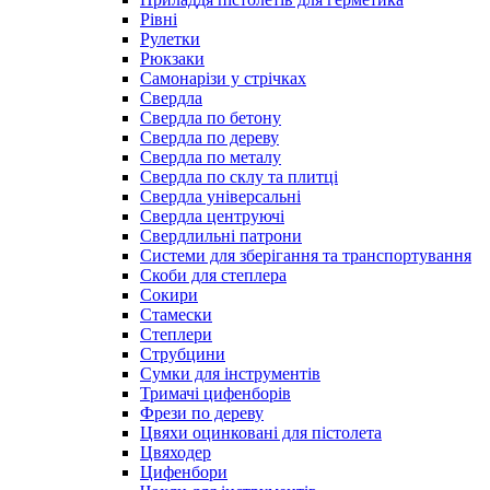
Рівні
Рулетки
Рюкзаки
Самонарізи у стрічках
Свердла
Свердла по бетону
Свердла по дереву
Свердла по металу
Свердла по склу та плитці
Свердла універсальні
Свердла центруючі
Свердлильні патрони
Системи для зберігання та транспортування
Скоби для степлера
Сокири
Стамески
Степлери
Струбцини
Сумки для інструментів
Тримачі цифенборів
Фрези по дереву
Цвяхи оцинковані для пістолета
Цвяходер
Цифенбори