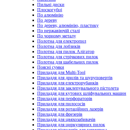
Пильні диски
Плоскогубці
По алюмінію
По дереву
По дереву, алюмінію, пластику
По нержавіючій сталі
По чорному металу
Полотна для електропил
Полотна для лобзиків
Полотна для пилок Алігатор
Полотна для стрічкових пилок
Полотна для шабельних пилок
Поясні сумки
Приладдя для Multi-Tool
Приладдя для дрилів та шуруповертів
Приладдя для електрорубанків
Приладдя для заклепувального пістолета
Приладдя для кутових шліфувальних машин
Приладдя для перфораторів
Приладдя для пилососів
Приладдя для ротаційних лазерів
Приладдя для фрезерів
Приладдя для цвяхозабивачів
Приладдя для циркулярних пилок
Приладдя пістолетів для герметика