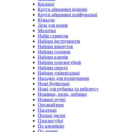
Косинці
Круги абразивні відрізні
Круги абразивні шліфувальні
Кувалди
Леза для ножів
Молотки
Набір стамесок
Набори інструментів
Набори викруток
Набори головок
Набори ключів
Набори плоскогубців
Набори свердл
Набори універсальні
Насадки для полірування
Ножі будівельні
Ножі для рубанка та рейсмусу
Ножівки, пили, лобзики
Ножиці ручні
Органайзери
Пасатижі
Пильні диски
Плоскогубці
По алюмінію
По дереву