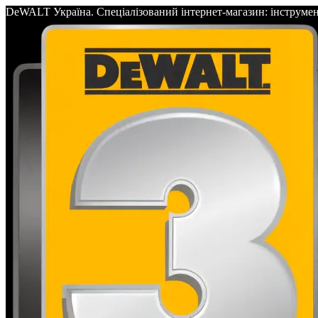
DeWALT Україна. Спеціалізований інтернет-магазин: інс