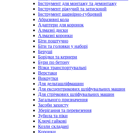
Інструмент для монтажу та демонтажу
Інструмент ріжучий та затискний
Інструмент шарнірно-губцевий
Абразивні кола
Адаптери для коронок
Алмазні диски
Алмазні коронки
Біти поштучно
Біти та головки у наборі
Беруші
Борідки та кернери
Бури по бетону
Візки транспортувальні
Верстаки
Викрутки
Для дельташліфмашин
Для ексцентрикових шліфувальних машин
Для стрічкових шліфувальних машин
Загального призначення
Засоби захисту
Зберігання та перевезення
Зубила та піки
Ключі гайкові
Козли складані
Коронки