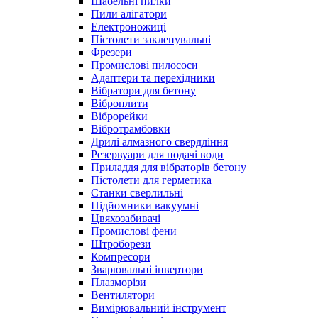
Шабельні пилки
Пили алігатори
Електроножиці
Пістолети заклепувальні
Фрезери
Промислові пилососи
Адаптери та перехідники
Вібратори для бетону
Віброплити
Віброрейки
Вібротрамбовки
Дрилі алмазного свердління
Резервуари для подачі води
Приладдя для вібраторів бетону
Пістолети для герметика
Станки сверлильні
Підйомники вакуумні
Цвяхозабивачі
Промислові фени
Штроборези
Компресори
Зварювальні інвертори
Плазморізи
Вентилятори
Вимірювальний інструмент