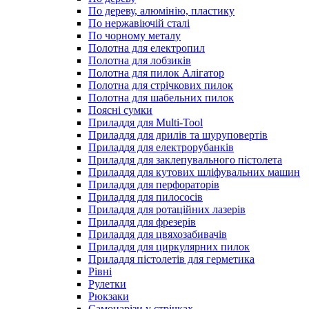
По дереву, алюмінію, пластику
По нержавіючій сталі
По чорному металу
Полотна для електропил
Полотна для лобзиків
Полотна для пилок Алігатор
Полотна для стрічкових пилок
Полотна для шабельних пилок
Поясні сумки
Приладдя для Multi-Tool
Приладдя для дрилів та шуруповертів
Приладдя для електрорубанків
Приладдя для заклепувального пістолета
Приладдя для кутових шліфувальних машин
Приладдя для перфораторів
Приладдя для пилососів
Приладдя для ротаційних лазерів
Приладдя для фрезерів
Приладдя для цвяхозабивачів
Приладдя для циркулярних пилок
Приладдя пістолетів для герметика
Рівні
Рулетки
Рюкзаки
Самонарізи у стрічках