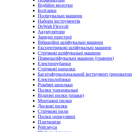
Відбійні молотки
Болгарки
Полірувальні машини
Набори інструментів
DeWalt Flexvolt
Акумулятори
Зарядні пристрої
Вібраційні шліфувальні машини
Ексцентрикові шліфувальні машини
Стрічкові шліфувальні машини
Прямошліфувальні машини (гравери)
Електрорубанки
Стрічкові напилки
Багатофункціональний інструмент (реноватор
Електролобзики
Різьбярі шпильки
Пилки торцювальні
Відрізні пилки (різаки)
Монтажні пилки
Дискові пилки
Стрічкові пили
Пилки циркулярні
Плиткорізи
Рейсмуси