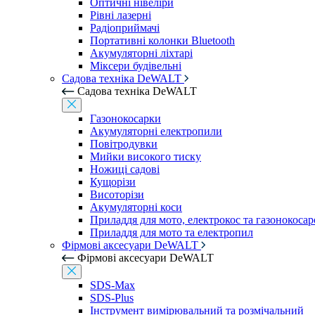
Оптичні нівеліри
Рівні лазерні
Радіоприймачі
Портативні колонки Bluetooth
Акумуляторні ліхтарі
Міксери будівельні
Садова техніка DeWALT
Садова техніка DeWALT
Газонокосарки
Акумуляторні електропили
Повітродувки
Мийки високого тиску
Ножиці садові
Кущорізи
Висоторізи
Акумуляторні коси
Приладдя для мото, електрокос та газонокосар
Приладдя для мото та електропил
Фірмові аксесуари DeWALT
Фірмові аксесуари DeWALT
SDS-Max
SDS-Plus
Інструмент вимірювальний та розмічальний