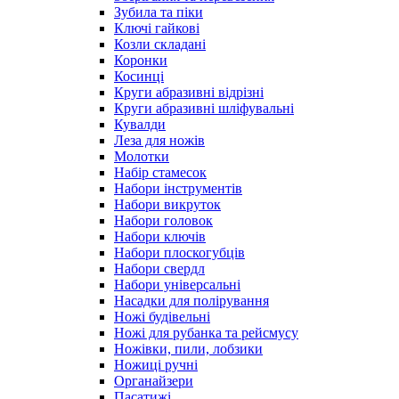
Зубила та піки
Ключі гайкові
Козли складані
Коронки
Косинці
Круги абразивні відрізні
Круги абразивні шліфувальні
Кувалди
Леза для ножів
Молотки
Набір стамесок
Набори інструментів
Набори викруток
Набори головок
Набори ключів
Набори плоскогубців
Набори свердл
Набори універсальні
Насадки для полірування
Ножі будівельні
Ножі для рубанка та рейсмусу
Ножівки, пили, лобзики
Ножиці ручні
Органайзери
Пасатижі