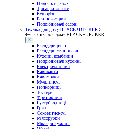
Пилососи садові
Тримери та коси
Кущорізи
Газонокосарки
Подрібнювачі садові
Техніка для дому BLACK+DECKER
Техніка для дому BLACK+DECKER
Блендери ручні
Блендери стаціонарні
Кухонні комбайни
Подрібнювачі кухонні
Електрочайники
Кавоварки
Кавомолки
Мультипечі
Попкорниці
Тостери
Фритюрниці
Бутербродниці
Грилі
Соковитискачі
М'ясорубки
Міксери кухонні
Обігрівачі