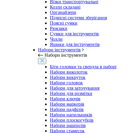
Візки транспортувальні
Козли складані
Органайзери
Підвісні системи зберігання
Поясні сумки
Рюкзаки
Сумки для інструментів
Чохли
Ящики для інструментів
Набори інструментів
Набори інструментів
Біти головки та свердла в наборі
Набори виколоток
Набори викруток
Набори головок
Набори для заточування
Набори для розмітки
Набори ключів
Набори маркерів
Набори надфілів
Набори напильників
Набори плоскогубців
Набори рашпилів
Набори стамесок