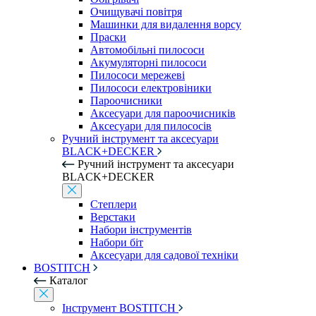
Очищувачі повітря
Машинки для видалення ворсу
Праски
Автомобільні пилососи
Акумуляторні пилососи
Пилососи мережеві
Пилососи електровіники
Пароочисники
Аксесуари для пароочисників
Аксесуари для пилососів
Ручний інструмент та аксесуари
BLACK+DECKER
Ручний інструмент та аксесуари
BLACK+DECKER
Степлери
Верстаки
Набори інструментів
Набори біт
Аксесуари для садової техніки
BOSTITCH
Каталог
Інструмент BOSTITCH