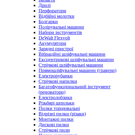
Дрилі
Перфоратори
Відбійні молотки
Болгарки
Полірувальні машини
Набори інструментів
DeWalt Flexvolt
Акумулятори
Зарядні пристрої
Вібраційні шліфувальні машини
Ексцентрикові шліфувальні машини
Стрічкові шліфувальні машини
Прямошліфувальні машини (гравери)
Електрорубанки
Стрічкові напилки
Багатофункціональний інструмент
(реноватори)
Електролобзики
Різьбярі шпильки
Пилки торцювальні
Відрізні пилки (різаки)
Монтажні пилки
Дискові пилки
Стрічкові пили