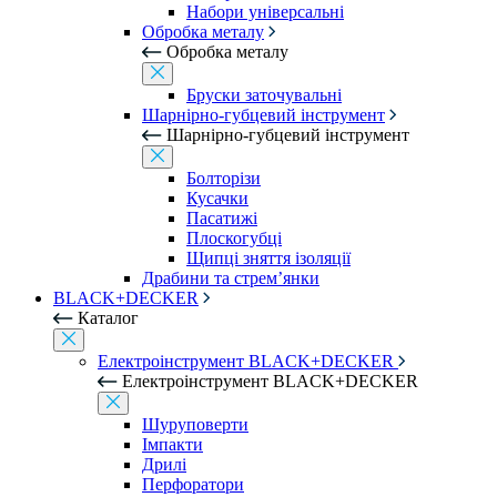
Набори універсальні
Обробка металу
Обробка металу
Бруски заточувальні
Шарнірно-губцевий інструмент
Шарнірно-губцевий інструмент
Болторізи
Кусачки
Пасатижі
Плоскогубці
Щипці зняття ізоляції
Драбини та стрем’янки
BLACK+DECKER
Каталог
Електроінструмент BLACK+DECKER
Електроінструмент BLACK+DECKER
Шуруповерти
Імпакти
Дрилі
Перфоратори