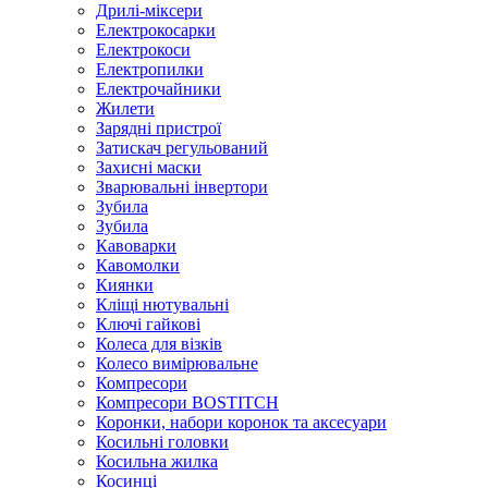
Дрилі-міксери
Електрокосарки
Електрокоси
Електропилки
Електрочайники
Жилети
Зарядні пристрої
Затискач регульований
Захисні маски
Зварювальні інвертори
Зубила
Зубила
Кавоварки
Кавомолки
Киянки
Кліщі нютувальні
Ключі гайкові
Колеса для візків
Колесо вимірювальне
Компресори
Компресори BOSTITCH
Коронки, набори коронок та аксесуари
Косильні головки
Косильна жилка
Косинці