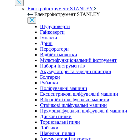
Електроінструмент STANLEY
Електроінструмент STANLEY
Шуруповерти
Гайковерти
Імпакти
Дрилі
Перфоратори
Відбійні молотки
Мультифункціональний інструмент
Набори інструментів
Акумулятори та зарядні пристрої
Болгарки
Рубанки
Полірувальні машини
Ексцентрикові шліфувальні машини
Вібраційні шліфувальні машини
Стрічкові шліфувальні машини
Прямошліфувальні шліфувальні машини
Дискові пилки
Торцювальні пили
Лобзики
Шабельні пилки
Акумуляторні викрутки