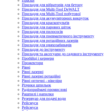
Праски
Приладдя для вібраторів для бетону
Приладдя для Multi-Tool DeWALT
Приладдя для Multi-Tool побутової
Приладдя для акумуляторних викруток
Приладдя для краскопультів
Приладдя для парових щіток
Приладдя для пилососів
Приладдя для пневматичного інструменту
Приладдя для ротаційних лазерів
Приладдя для цвяхозабивачів
Приладдя до інструменту
Приладдя та аксесуари до садового інструменту
Пробійці і кернери
Прожектори
Рівні
Рівні лазерні
Рівні лазерні ротаційні
Рівні оптичні - нівеліри
Різчики шпильок
Радіоприймачі промислові
Рашпилі і напилки
Резервуар для подачі води
Рейсмуси
Рейсмуси