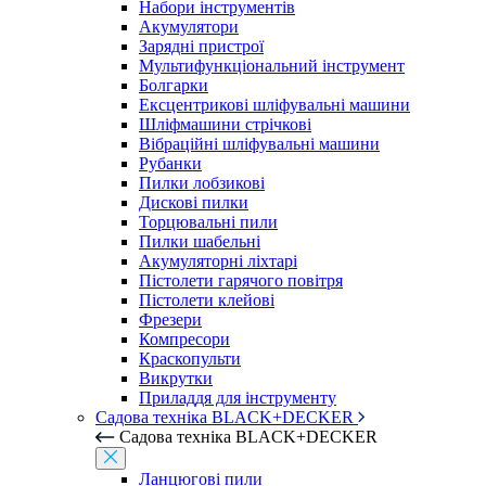
Набори інструментів
Акумулятори
Зарядні пристрої
Мультифункціональний інструмент
Болгарки
Ексцентрикові шліфувальні машини
Шліфмашини стрічкові
Вібраційні шліфувальні машини
Рубанки
Пилки лобзикові
Дискові пилки
Торцювальні пили
Пилки шабельні
Акумуляторні ліхтарі
Пістолети гарячого повітря
Пістолети клейові
Фрезери
Компресори
Краскопульти
Викрутки
Приладдя для інструменту
Садова техніка BLACK+DECKER
Садова техніка BLACK+DECKER
Ланцюгові пили