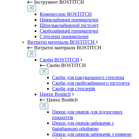
Інструмент BOSTITCH
Компресори BOSTITCH
Цвяхозабивачі пневматичні
Шпилькозабивний пістолет
Скобозабивачі пневматичні
Степлери пневматичні
Витратні матеріали BOSTITCH
Витратні матеріали BOSTITCH
Скоби BOSTITCH
Скоби BOSTITCH
Скоби для пакувального степлера
Скоби для скобозабивного пістолета
Скоби для степлерів
Цвяхи Bostitch
Цвяхи Bostitch
Цвяхи для цвяхів для підлогових
покриттів
Цвяхи для цвяхів-забивачів з
барабанною обоймою
Цвяхи для цвяхів-забивачів з прямою