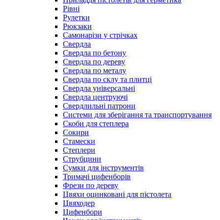
Рівні
Рулетки
Рюкзаки
Самонарізи у стрічках
Свердла
Свердла по бетону
Свердла по дереву
Свердла по металу
Свердла по склу та плитці
Свердла універсальні
Свердла центруючі
Свердлильні патрони
Системи для зберігання та транспортування
Скоби для степлера
Сокири
Стамески
Степлери
Струбцини
Сумки для інструментів
Тримачі цифенборів
Фрези по дереву
Цвяхи оцинковані для пістолета
Цвяходер
Цифенбори