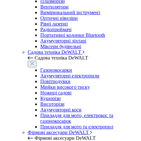
Плазморізи
Вентилятори
Вимірювальний інструмент
Оптичні нівеліри
Рівні лазерні
Радіоприймачі
Портативні колонки Bluetooth
Акумуляторні ліхтарі
Міксери будівельні
Садова техніка DeWALT
Садова техніка DeWALT
Газонокосарки
Акумуляторні електропили
Повітродувки
Мийки високого тиску
Ножиці садові
Кущорізи
Висоторізи
Акумуляторні коси
Приладдя для мото, електрокос та
газонокосарок
Приладдя для мото та електропил
Фірмові аксесуари DeWALT
Фірмові аксесуари DeWALT