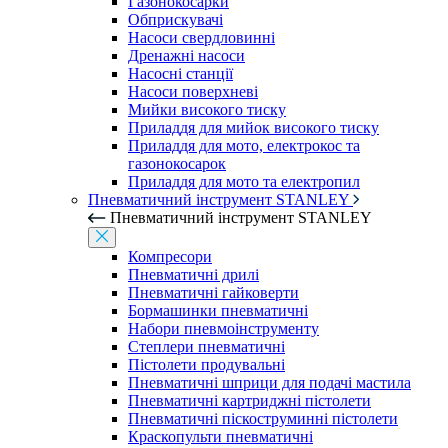
Газонокосарки
Обприскувачі
Насоси свердловинні
Дренажні насоси
Насосні станції
Насоси поверхневі
Мийки високого тиску
Приладдя для мийок високого тиску
Приладдя для мото, електрокос та
газонокосарок
Приладдя для мото та електропил
Пневматичний інструмент STANLEY
Пневматичний інструмент STANLEY
Компресори
Пневматичні дрилі
Пневматичні гайковерти
Бормашинки пневматичні
Набори пневмоінструменту
Степлери пневматичні
Пістолети продувальні
Пневматичні шприци для подачі мастила
Пневматичні картриджні пістолети
Пневматичні піскоструминні пістолети
Краскопульти пневматичні