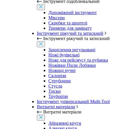
Інструмент оздоблювальний
Допоміжний інструмент
Міксери
Скребки та шпателі
Тримери для ламінату
Інструмент ріжучий та затискний
Інструмент ріжучий та затискний
Захоплення регульовані
Ножі будівельні
Ножі для рейсмусу та рубанка
Ножівки Пили Лобзики
Ножиці ручні
Склорізи
Струбцини
Стусла
Тиски
Труборізи
Інструмент універсальний Multi-Tool
Витратні матеріали
Витратні матеріали
Абразивні круги
Алмазні круги