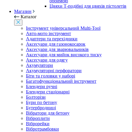
обоймою
Цвяхи Т-подібні для цвяхів пістолетів
Магазин
Каталог
Інструмент універсальний Multi-Tool
Авто-мото інструмент
Адаптери та перехідники
Аксесуари для газонокосарок
Аксесуари для зварювальників
Аксесуари для мийок високого тиску
Аксесуари для одягу
Акумулятори
Акумуляторні перфоратори
Біти та головки у наборі
Багатофункціональний інструмент
Блендери ручні
Блендери стаціонарні
Болторізи
Бури по бетону
Бутербродниці
Вібратори для бетону
Віброплити
Віброрейки
Вібротрамбовки