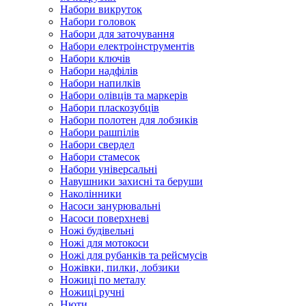
Набори викруток
Набори головок
Набори для заточування
Набори електроінструментів
Набори ключів
Набори надфілів
Набори напилків
Набори олівців та маркерів
Набори пласкозубців
Набори полотен для лобзиків
Набори рашпілів
Набори свердел
Набори стамесок
Набори універсальні
Навушники захисні та беруши
Наколінники
Насоси занурювальні
Насоси поверхневі
Ножі будівельні
Ножі для мотокоси
Ножі для рубанків та рейсмусів
Ножівки, пилки, лобзики
Ножиці по металу
Ножиці ручні
Нюти