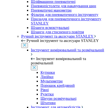
Шліфмашини пневматичні
Пневмопістолети для накачування шин
Пневматичні манометри
Фільтри для пневматичного інструменту
Приладдя для пневматичного інструменту
STANLEY
Шланги всмоктувальні
Шланги для стисненого повітря
Ручний інструмент та аксесуари STANLEY
Ручний інструмент та аксесуари STANLEY
Інструмент вимірювальний та розмічальний
Інструмент вимірювальний та
розмічальний
Кутники
Лінійки
Мультиметри
Порошок крейдяний
Рівні
Рулетки
Шнури розмічувальні
Штативи
Інструмент для автомобілістів