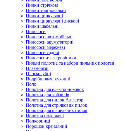
Пилки стрічкові
Пилки торцювальні
Пилки циркулярні
Пилки циркулярні дискові
Пилки шабельні
Пилососи
Пилососи автомобільні
Пилососи акумуляторні
Пилососи мережеві
Пилососи садові
Пилососи-електровіники
Пильні полотна та набори пильних полотен
Плазморізи
Плоскогубці
Подрібнювачі кухонні
Поло
Полотна для електроножівок
Полотна для лобзиків
Полотна для пилок Алігатор
Полотна для стрічкових пилок
Полотна для шабельних пилок
Полотна ножівкові
Попкорниці
Порошок крейдяний