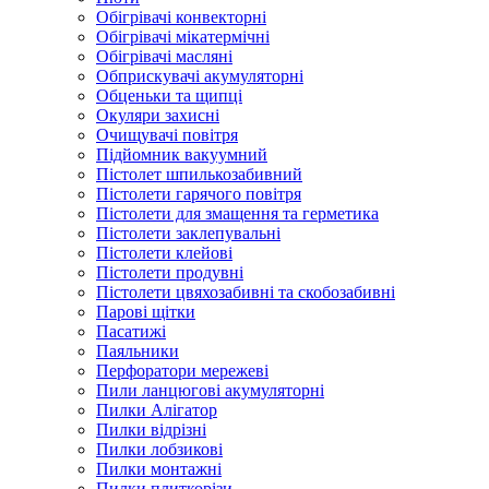
Обігрівачі конвекторні
Обігрівачі мікатермічні
Обігрівачі масляні
Обприскувачі акумуляторні
Обценьки та щипці
Окуляри захисні
Очищувачі повітря
Підйомник вакуумний
Пістолет шпилькозабивний
Пістолети гарячого повітря
Пістолети для змащення та герметика
Пістолети заклепувальні
Пістолети клейові
Пістолети продувні
Пістолети цвяхозабивні та скобозабивні
Парові щітки
Пасатижі
Паяльники
Перфоратори мережеві
Пили ланцюгові акумуляторні
Пилки Алігатор
Пилки відрізні
Пилки лобзикові
Пилки монтажні
Пилки плиткорізи