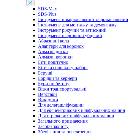
SDS-Max
SDS-Plus
Інструмент вимірювальний та розмічальний
Інструмент для монтажу та демонтажу
Інструмент ріжучий та затискний
Інструмент шарнірно-губцевий
Абразивні кола
Адаптери для коронок
Алмазні диски
Алмазні коронки
Біти поштучно
Біти та головки у наборі
Беруші
Борідки та кернери
Бури по бетону
Візки транспортувальні
Верстаки
Викрутки
Для дельташліфмашин
Для ексцентрикових шліфувальних машин
Для стрічкових шліфувальних машин
Загального призначення
Засоби захисту
Зберігання та перевезення