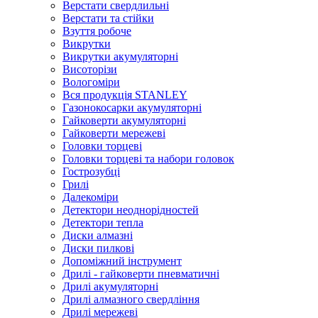
Верстати свердлильні
Верстати та стійки
Взуття робоче
Викрутки
Викрутки акумуляторні
Висоторізи
Вологоміри
Вся продукція STANLEY
Газонокосарки акумуляторні
Гайковерти акумуляторні
Гайковерти мережеві
Головки торцеві
Головки торцеві та набори головок
Гострозубці
Грилі
Далекоміри
Детектори неоднорідностей
Детектори тепла
Диски алмазні
Диски пилкові
Допоміжний інструмент
Дрилі - гайковерти пневматичні
Дрилі акумуляторні
Дрилі алмазного свердління
Дрилі мережеві