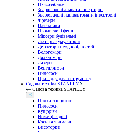
Цвяхозабивачі
Зварювальні апарати інверторні
Зварювальні напівавтомати інверторні
Фрезери
Паяльники
Промислові фени
Міксери будівельні
Ліхтарі акумуляторні
Детектори неоднорідностей
Вологоміри
Дальноміри
Лазери
Вентилятори
Пилососи
Приладдя для інструменту
Садова техніка STANLEY
Садова техніка STANLEY
Пилки ланцюгові
Пилососи
Кущорізи
Ножиці садові
Коси та тримери
Висоторізи