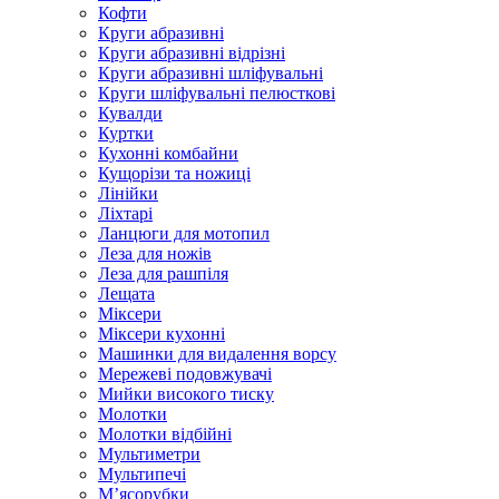
Кофти
Круги абразивні
Круги абразивні відрізні
Круги абразивні шліфувальні
Круги шліфувальні пелюсткові
Кувалди
Куртки
Кухонні комбайни
Кущорізи та ножиці
Лінійки
Ліхтарі
Ланцюги для мотопил
Леза для ножів
Леза для рашпіля
Лещата
Міксери
Міксери кухонні
Машинки для видалення ворсу
Мережеві подовжувачі
Мийки високого тиску
Молотки
Молотки відбійні
Мультиметри
Мультипечі
М’ясорубки