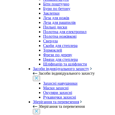
Біти поштучно
Бури по бетону
Заклепки
Леза для ножів
Леза для рашпилів
Пильні диски
Полотна для електропил
Полотна ножівкові
Свердла
Скоби для степлера
Термоклей
Фрези по дереву
Цвяхи для степлера
Шліфпапір та шліфлисти
Засоби індивідуального захисту
Засоби індивідуального захисту
Захисні навушники
Маски захисні
Окуляри захисні
Рукавички захисні
Зберігання та перевезення
Зберігання та перевезення