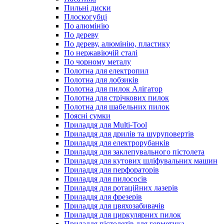
Пильні диски
Плоскогубці
По алюмінію
По дереву
По дереву, алюмінію, пластику
По нержавіючій сталі
По чорному металу
Полотна для електропил
Полотна для лобзиків
Полотна для пилок Алігатор
Полотна для стрічкових пилок
Полотна для шабельних пилок
Поясні сумки
Приладдя для Multi-Tool
Приладдя для дрилів та шуруповертів
Приладдя для електрорубанків
Приладдя для заклепувального пістолета
Приладдя для кутових шліфувальних машин
Приладдя для перфораторів
Приладдя для пилососів
Приладдя для ротаційних лазерів
Приладдя для фрезерів
Приладдя для цвяхозабивачів
Приладдя для циркулярних пилок
Приладдя пістолетів для герметика