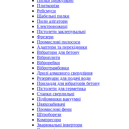
Пилки циркулярні
Плиткорізи
Рейсмуси
Шабельні пилки
Пили алігатори
Електроножиці
Пістолети заклепувальні
Фрезери
Промислові пилососи
Адаптери та перехідники
Вібратори для бетону
Віброплити
Віброрейки
Вібротрамбовки
Дрилі алмазного свердління
Резервуари для подачі води
Приладдя для вібраторів бетону
Пістолети для герметика
Станки сверлильні
Підйомники вакуумні
Цвяхозабивачі
Промислові фени
Штроборези
Компресори
Зварювальні інвертори