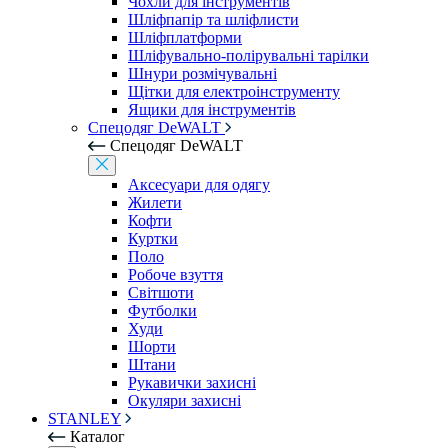
Чохли для інструментів
Шліфпапір та шліфлисти
Шліфплатформи
Шліфувально-полірувальні тарілки
Шнури розмічувальні
Щітки для електроінструменту
Ящики для інструментів
Спецодяг DeWALT
Спецодяг DeWALT
Аксесуари для одягу
Жилети
Кофти
Куртки
Поло
Робоче взуття
Світшоти
Футболки
Худи
Шорти
Штани
Рукавички захисні
Окуляри захисні
STANLEY
Каталог