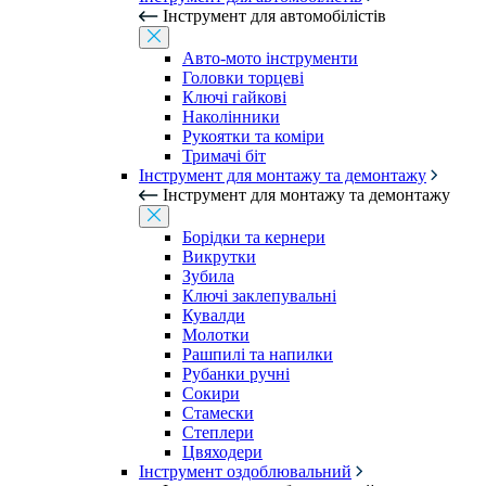
Інструмент для автомобілістів
Авто-мото інструменти
Головки торцеві
Ключі гайкові
Наколінники
Рукоятки та коміри
Тримачі біт
Інструмент для монтажу та демонтажу
Інструмент для монтажу та демонтажу
Борідки та кернери
Викрутки
Зубила
Ключі заклепувальні
Кувалди
Молотки
Рашпилі та напилки
Рубанки ручні
Сокири
Стамески
Степлери
Цвяходери
Інструмент оздоблювальний