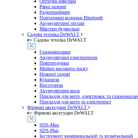
Оптичні нівеліри
Рівні лазерні
Радіоприймачі
Портативні колонки Bluetooth
Акумуляторні ліхтарі
Міксери будівельні
Садова техніка DeWALT
Садова техніка DeWALT
Газонокосарки
Акумуляторні електропили
Повітродувки
Мийки високого тиску
Ножиці садові
Кущорізи
Висоторізи
Акумуляторні коси
Приладдя для мото, електрокос та газонокосар
Приладдя для мото та електропил
Фірмові аксесуари DeWALT
Фірмові аксесуари DeWALT
SDS-Max
SDS-Plus
Інструмент вимірювальний та розмічальний