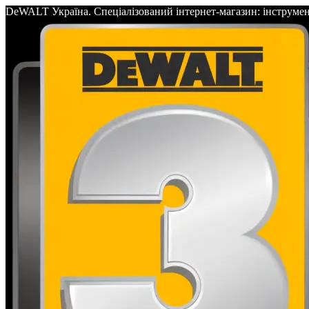
DeWALT Україна. Спеціалізований інтернет-магазин: інс