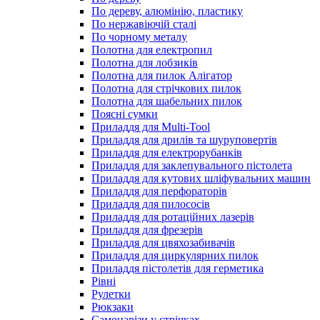
По дереву, алюмінію, пластику
По нержавіючій сталі
По чорному металу
Полотна для електропил
Полотна для лобзиків
Полотна для пилок Алігатор
Полотна для стрічкових пилок
Полотна для шабельних пилок
Поясні сумки
Приладдя для Multi-Tool
Приладдя для дрилів та шуруповертів
Приладдя для електрорубанків
Приладдя для заклепувального пістолета
Приладдя для кутових шліфувальних машин
Приладдя для перфораторів
Приладдя для пилососів
Приладдя для ротаційних лазерів
Приладдя для фрезерів
Приладдя для цвяхозабивачів
Приладдя для циркулярних пилок
Приладдя пістолетів для герметика
Рівні
Рулетки
Рюкзаки
Самонарізи у стрічках