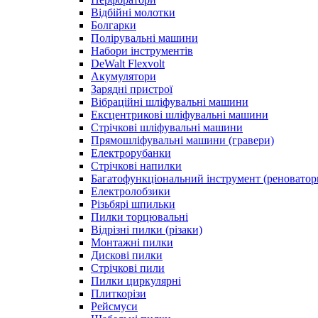
Відбійні молотки
Болгарки
Полірувальні машини
Набори інструментів
DeWalt Flexvolt
Акумулятори
Зарядні пристрої
Вібраційні шліфувальні машини
Ексцентрикові шліфувальні машини
Стрічкові шліфувальні машини
Прямошліфувальні машини (гравери)
Електрорубанки
Стрічкові напилки
Багатофункціональний інструмент (реноватор
Електролобзики
Різьбярі шпильки
Пилки торцювальні
Відрізні пилки (різаки)
Монтажні пилки
Дискові пилки
Стрічкові пили
Пилки циркулярні
Плиткорізи
Рейсмуси