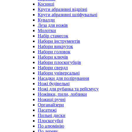
Косинці
Круги абразивні відрізні
Круги абразивні шліфувальні
Кувалди
Леза для ножів
Молотки
Набір стамесок
Набори інструментів
Набори викруток
Набори головок
Набори ключів
Набори плоскогубців
Набори свердл
Набори універсальні
Насадки для полірування
Ножі будівельні
Ножі для рубанка та рейсмусу
Ножівки, пили, лобзики
Ножиці ручні
Органайзери
Пасатижі
Пильні диски
Плоскогубці
По алюмінію
По дереву