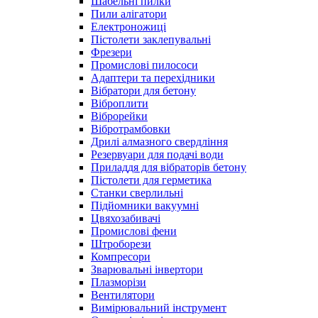
Шабельні пилки
Пили алігатори
Електроножиці
Пістолети заклепувальні
Фрезери
Промислові пилососи
Адаптери та перехідники
Вібратори для бетону
Віброплити
Віброрейки
Вібротрамбовки
Дрилі алмазного свердління
Резервуари для подачі води
Приладдя для вібраторів бетону
Пістолети для герметика
Станки сверлильні
Підйомники вакуумні
Цвяхозабивачі
Промислові фени
Штроборези
Компресори
Зварювальні інвертори
Плазморізи
Вентилятори
Вимірювальний інструмент