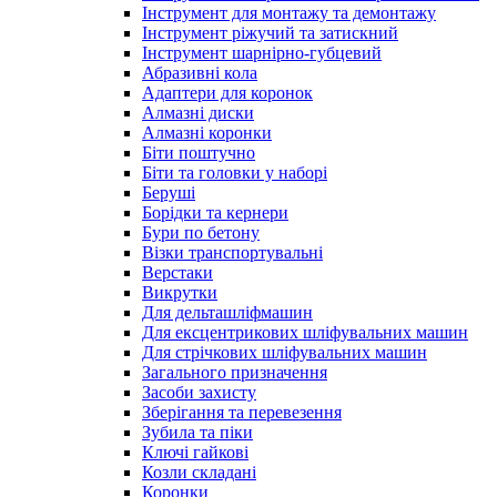
Інструмент для монтажу та демонтажу
Інструмент ріжучий та затискний
Інструмент шарнірно-губцевий
Абразивні кола
Адаптери для коронок
Алмазні диски
Алмазні коронки
Біти поштучно
Біти та головки у наборі
Беруші
Борідки та кернери
Бури по бетону
Візки транспортувальні
Верстаки
Викрутки
Для дельташліфмашин
Для ексцентрикових шліфувальних машин
Для стрічкових шліфувальних машин
Загального призначення
Засоби захисту
Зберігання та перевезення
Зубила та піки
Ключі гайкові
Козли складані
Коронки