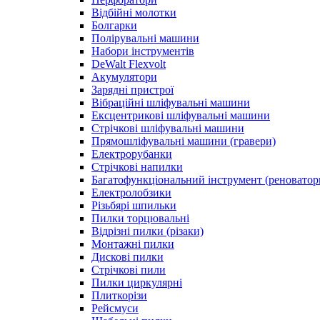
Відбійні молотки
Болгарки
Полірувальні машини
Набори інструментів
DeWalt Flexvolt
Акумулятори
Зарядні пристрої
Вібраційні шліфувальні машини
Ексцентрикові шліфувальні машини
Стрічкові шліфувальні машини
Прямошліфувальні машини (гравери)
Електрорубанки
Стрічкові напилки
Багатофункціональний інструмент (реноватор
Електролобзики
Різьбярі шпильки
Пилки торцювальні
Відрізні пилки (різаки)
Монтажні пилки
Дискові пилки
Стрічкові пили
Пилки циркулярні
Плиткорізи
Рейсмуси