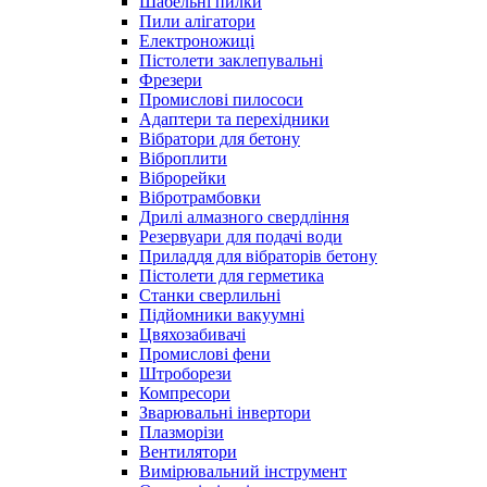
Шабельні пилки
Пили алігатори
Електроножиці
Пістолети заклепувальні
Фрезери
Промислові пилососи
Адаптери та перехідники
Вібратори для бетону
Віброплити
Віброрейки
Вібротрамбовки
Дрилі алмазного свердління
Резервуари для подачі води
Приладдя для вібраторів бетону
Пістолети для герметика
Станки сверлильні
Підйомники вакуумні
Цвяхозабивачі
Промислові фени
Штроборези
Компресори
Зварювальні інвертори
Плазморізи
Вентилятори
Вимірювальний інструмент