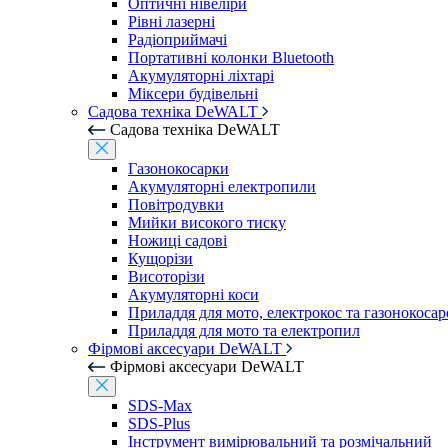
Оптичні нівеліри
Рівні лазерні
Радіоприймачі
Портативні колонки Bluetooth
Акумуляторні ліхтарі
Міксери будівельні
Садова техніка DeWALT
Садова техніка DeWALT
Газонокосарки
Акумуляторні електропили
Повітродувки
Мийки високого тиску
Ножиці садові
Кущорізи
Висоторізи
Акумуляторні коси
Приладдя для мото, електрокос та газонокосар
Приладдя для мото та електропил
Фірмові аксесуари DeWALT
Фірмові аксесуари DeWALT
SDS-Max
SDS-Plus
Інструмент вимірювальний та розмічальний