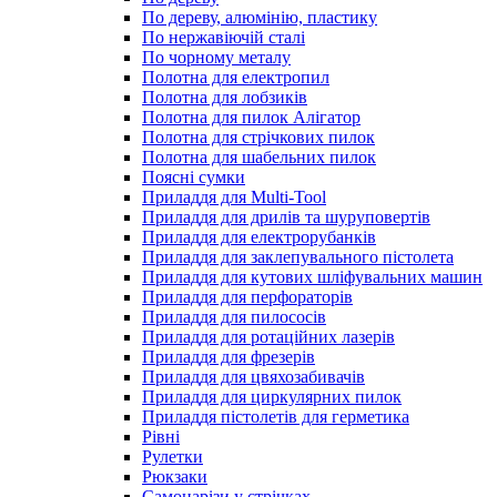
По дереву, алюмінію, пластику
По нержавіючій сталі
По чорному металу
Полотна для електропил
Полотна для лобзиків
Полотна для пилок Алігатор
Полотна для стрічкових пилок
Полотна для шабельних пилок
Поясні сумки
Приладдя для Multi-Tool
Приладдя для дрилів та шуруповертів
Приладдя для електрорубанків
Приладдя для заклепувального пістолета
Приладдя для кутових шліфувальних машин
Приладдя для перфораторів
Приладдя для пилососів
Приладдя для ротаційних лазерів
Приладдя для фрезерів
Приладдя для цвяхозабивачів
Приладдя для циркулярних пилок
Приладдя пістолетів для герметика
Рівні
Рулетки
Рюкзаки
Самонарізи у стрічках