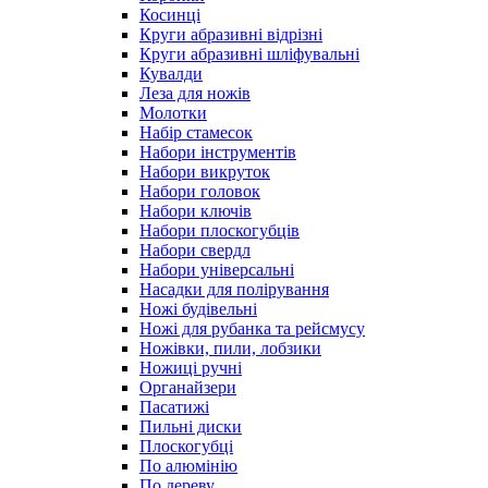
Косинці
Круги абразивні відрізні
Круги абразивні шліфувальні
Кувалди
Леза для ножів
Молотки
Набір стамесок
Набори інструментів
Набори викруток
Набори головок
Набори ключів
Набори плоскогубців
Набори свердл
Набори універсальні
Насадки для полірування
Ножі будівельні
Ножі для рубанка та рейсмусу
Ножівки, пили, лобзики
Ножиці ручні
Органайзери
Пасатижі
Пильні диски
Плоскогубці
По алюмінію
По дереву