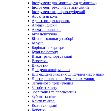
Інструмент для монтажу та демонтажу
Інструмент ріжучий та затискний
Інструмент шарнірно-губцевий
Абразивні кола
Адаптери для коронок
Алмазні диски
Алмазні коронки
Біти поштучно
Біти та головки у наборі
Беруші
Борідки та кернери
Бури по бетону
Візки транспортувальні
Верстаки
Викрутки
Для дельташліфмашин
Для ексцентрикових шліфувальних машин
Для стрічкових шліфувальних машин
Загального призначення
Засоби захисту
Зберігання та перевезення
Зубила та піки
Ключі гайкові
Козли складані
Коронки