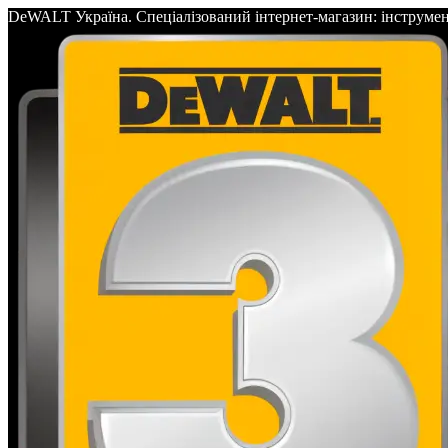
DeWALT Україна. Спеціалізований інтернет-магазин: інс