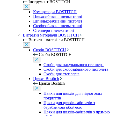
Інструмент BOSTITCH
Компресори BOSTITCH
Цвяхозабивачі пневматичні
Шпилькозабивний пістолет
Скобозабивачі пневматичні
Степлери пневматичні
Витратні матеріали BOSTITCH
Витратні матеріали BOSTITCH
Скоби BOSTITCH
Скоби BOSTITCH
Скоби для пакувального степлера
Скоби для скобозабивного пістолета
Скоби для степлерів
Цвяхи Bostitch
Цвяхи Bostitch
Цвяхи для цвяхів для підлогових
покриттів
Цвяхи для цвяхів-забивачів з
барабанною обоймою
Цвяхи для цвяхів-забивачів з прямою