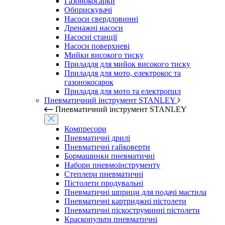
Газонокосарки
Обприскувачі
Насоси свердловинні
Дренажні насоси
Насосні станції
Насоси поверхневі
Мийки високого тиску
Приладдя для мийок високого тиску
Приладдя для мото, електрокос та
газонокосарок
Приладдя для мото та електропил
Пневматичний інструмент STANLEY
Пневматичний інструмент STANLEY
Компресори
Пневматичні дрилі
Пневматичні гайковерти
Бормашинки пневматичні
Набори пневмоінструменту
Степлери пневматичні
Пістолети продувальні
Пневматичні шприци для подачі мастила
Пневматичні картриджні пістолети
Пневматичні піскоструминні пістолети
Краскопульти пневматичні