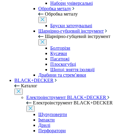
Набори універсальні
Обробка металу
Обробка металу
Бруски заточувальні
Шарнірно-губцевий інструмент
Шарнірно-губцевий інструмент
Болторізи
Кусачки
Пасатижі
Плоскогубці
Щипці зняття ізоляції
Драбини та стрем’янки
BLACK+DECKER
Каталог
Електроінструмент BLACK+DECKER
Електроінструмент BLACK+DECKER
Шуруповерти
Імпакти
Дрилі
Перфоратори