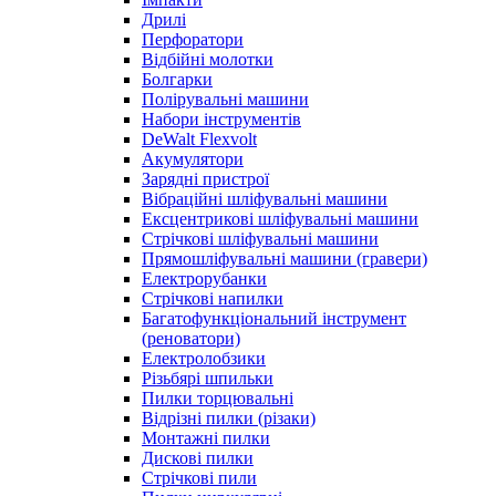
Дрилі
Перфоратори
Відбійні молотки
Болгарки
Полірувальні машини
Набори інструментів
DeWalt Flexvolt
Акумулятори
Зарядні пристрої
Вібраційні шліфувальні машини
Ексцентрикові шліфувальні машини
Стрічкові шліфувальні машини
Прямошліфувальні машини (гравери)
Електрорубанки
Стрічкові напилки
Багатофункціональний інструмент
(реноватори)
Електролобзики
Різьбярі шпильки
Пилки торцювальні
Відрізні пилки (різаки)
Монтажні пилки
Дискові пилки
Стрічкові пили