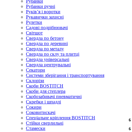
Рубанки
Рубанки ручні
Руківʼя і воротки
Рукавички захисні
Рулетки
Садові подрібнювачі
Світшот
Свердла по бетону
Свердла по деревині
Свердла по металу
Свердла по склу та плитці
Свердла універсальні
Свердла центрувальні
Секатори
Системи зберігання і транспортування
Склорізи
Скоби BOSTITCH
Скоби для степлера
Скобозабивачі пневматичні
Скребки і шпадлі
Сокири
Соковитискачі
Спеціальне кріплення BOSTITCH
6
Стійки сверлильні
Стамески
6