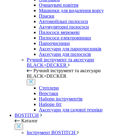
Очищувачі повітря
Машинки для видалення ворсу
Праски
Автомобільні пилососи
Акумуляторні пилососи
Пилососи мережеві
Пилососи електровіники
Пароочисники
Аксесуари для пароочисників
Аксесуари для пилососів
Ручний інструмент та аксесуари
BLACK+DECKER
Ручний інструмент та аксесуари
BLACK+DECKER
Степлери
Верстаки
Набори інструментів
Набори біт
Аксесуари для садової техніки
BOSTITCH
Каталог
Інструмент BOSTITCH