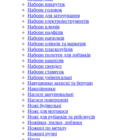
Набори викруток
Набори головок
Набори для заточування
Набори електроінструментів
Набори ключів
Набори надфілів
Набори напилків
Набори олівців та маркерів
Набори пласкозубців
Набори полотен для лобзиків
Набори рашпілів
Набори свердел
Набори стамесок
Набори універсальні
Навушники захисні та беруши
Наколінники
Насоси занурювальні
Насоси поверхневі
Ножі будівельні
Ножі для мотокоси
Ножі для рубанків та рейсмусів
Ножівки, пилки, лобзики
Ножиці по металу
Ножиці ручні
Нюти