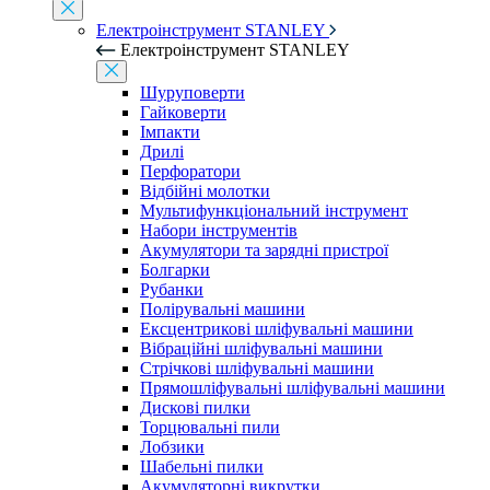
Електроінструмент STANLEY
Електроінструмент STANLEY
Шуруповерти
Гайковерти
Імпакти
Дрилі
Перфоратори
Відбійні молотки
Мультифункціональний інструмент
Набори інструментів
Акумулятори та зарядні пристрої
Болгарки
Рубанки
Полірувальні машини
Ексцентрикові шліфувальні машини
Вібраційні шліфувальні машини
Стрічкові шліфувальні машини
Прямошліфувальні шліфувальні машини
Дискові пилки
Торцювальні пили
Лобзики
Шабельні пилки
Акумуляторні викрутки