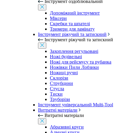
Інструмент оздоблювальний
Допоміжний інструмент
Міксери
Скребки та шпателі
Тримери для ламінату
Інструмент ріжучий та затискний
Інструмент ріжучий та затискний
Захоплення регульовані
Ножі будівельні
Ножі для рейсмусу та рубанка
Ножівки Пили Лобзики
Ножиці ручні
Склорізи
Струбцини
Стусла
Тиски
Труборізи
Інструмент універсальний Multi-Tool
Витратні матеріали
Витратні матеріали
Абразивні круги
Алмазні круги