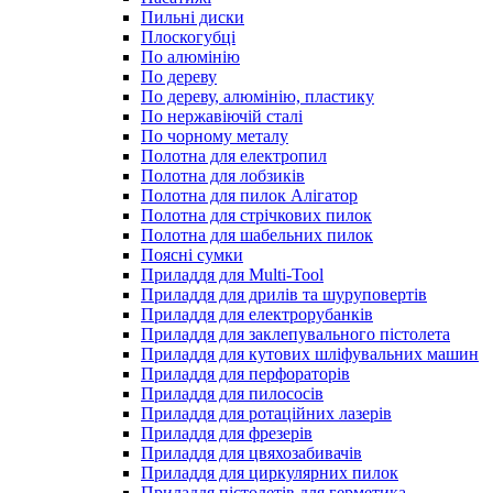
Пильні диски
Плоскогубці
По алюмінію
По дереву
По дереву, алюмінію, пластику
По нержавіючій сталі
По чорному металу
Полотна для електропил
Полотна для лобзиків
Полотна для пилок Алігатор
Полотна для стрічкових пилок
Полотна для шабельних пилок
Поясні сумки
Приладдя для Multi-Tool
Приладдя для дрилів та шуруповертів
Приладдя для електрорубанків
Приладдя для заклепувального пістолета
Приладдя для кутових шліфувальних машин
Приладдя для перфораторів
Приладдя для пилососів
Приладдя для ротаційних лазерів
Приладдя для фрезерів
Приладдя для цвяхозабивачів
Приладдя для циркулярних пилок
Приладдя пістолетів для герметика