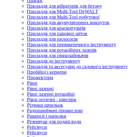
Праски
Приладдя для вібраторів для бетону
Приладдя для Multi-Tool DeWALT
Приладдя для Multi-Tool побутової
Приладдя для акумуляторних викруток
Приладдя для краскопультів
Приладдя для парових щіток
Приладдя для пилососів
Приладдя для пневматичного інструменту
Приладдя для ротаційних лазерів
Приладдя для цвяхозабивачів
Приладдя до інструменту
Приладдя та аксесуари до садового інструменту
Пробійці і кернери
Прожектори
Рівні
Рівні лазерні
Рівні лазерні ротаційні
Рівні оптичні - нівеліри
Різчики шпильок
Радіоприймачі промислові
Рашпилі і напилки
Резервуар для подачі води
Рейсмуси
Рейсмуси