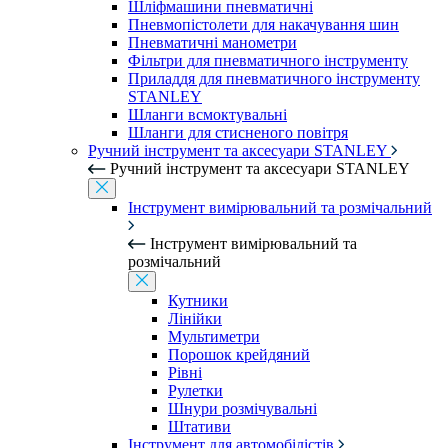
Шліфмашини пневматичні
Пневмопістолети для накачування шин
Пневматичні манометри
Фільтри для пневматичного інструменту
Приладдя для пневматичного інструменту
STANLEY
Шланги всмоктувальні
Шланги для стисненого повітря
Ручний інструмент та аксесуари STANLEY
Ручний інструмент та аксесуари STANLEY
Інструмент вимірювальний та розмічальний
Інструмент вимірювальний та
розмічальний
Кутники
Лінійки
Мультиметри
Порошок крейдяний
Рівні
Рулетки
Шнури розмічувальні
Штативи
Інструмент для автомобілістів