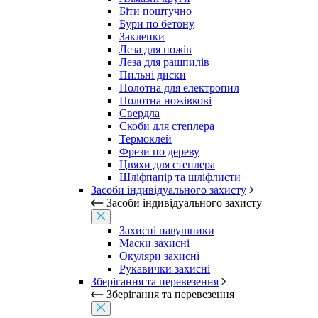
Біти поштучно
Бури по бетону
Заклепки
Леза для ножів
Леза для рашпилів
Пильні диски
Полотна для електропил
Полотна ножівкові
Свердла
Скоби для степлера
Термоклей
Фрези по дереву
Цвяхи для степлера
Шліфпапір та шліфлисти
Засоби індивідуального захисту
Засоби індивідуального захисту
Захисні навушники
Маски захисні
Окуляри захисні
Рукавички захисні
Зберігання та перевезення
Зберігання та перевезення