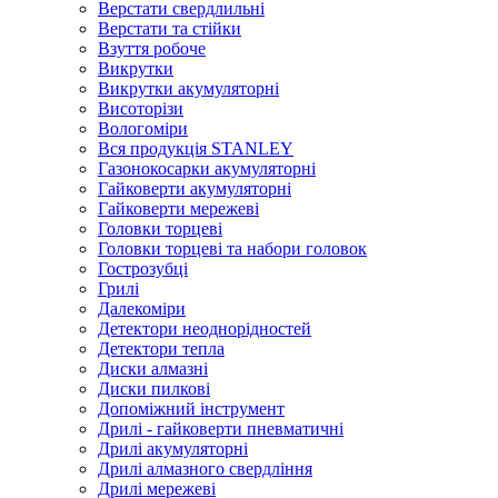
Верстати свердлильні
Верстати та стійки
Взуття робоче
Викрутки
Викрутки акумуляторні
Висоторізи
Вологоміри
Вся продукція STANLEY
Газонокосарки акумуляторні
Гайковерти акумуляторні
Гайковерти мережеві
Головки торцеві
Головки торцеві та набори головок
Гострозубці
Грилі
Далекоміри
Детектори неоднорідностей
Детектори тепла
Диски алмазні
Диски пилкові
Допоміжний інструмент
Дрилі - гайковерти пневматичні
Дрилі акумуляторні
Дрилі алмазного свердління
Дрилі мережеві