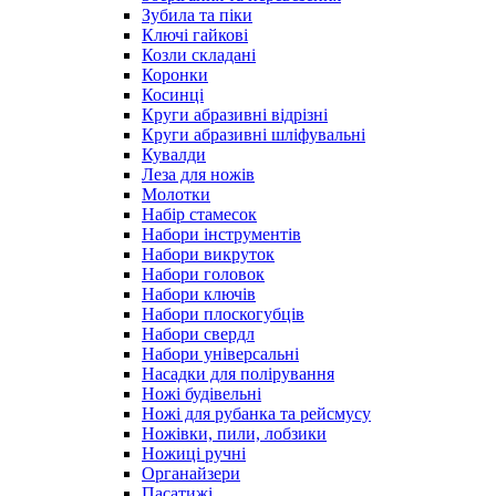
Зубила та піки
Ключі гайкові
Козли складані
Коронки
Косинці
Круги абразивні відрізні
Круги абразивні шліфувальні
Кувалди
Леза для ножів
Молотки
Набір стамесок
Набори інструментів
Набори викруток
Набори головок
Набори ключів
Набори плоскогубців
Набори свердл
Набори універсальні
Насадки для полірування
Ножі будівельні
Ножі для рубанка та рейсмусу
Ножівки, пили, лобзики
Ножиці ручні
Органайзери
Пасатижі