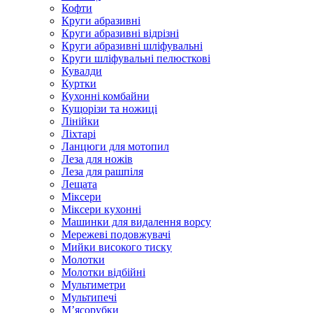
Кофти
Круги абразивні
Круги абразивні відрізні
Круги абразивні шліфувальні
Круги шліфувальні пелюсткові
Кувалди
Куртки
Кухонні комбайни
Кущорізи та ножиці
Лінійки
Ліхтарі
Ланцюги для мотопил
Леза для ножів
Леза для рашпіля
Лещата
Міксери
Міксери кухонні
Машинки для видалення ворсу
Мережеві подовжувачі
Мийки високого тиску
Молотки
Молотки відбійні
Мультиметри
Мультипечі
М’ясорубки