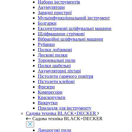
Набори інструментів
Акумулятори
Зарядні пристрої
Мультифункціональний інструмент
Болгарки
Ексцентрикові шліфувальні машини
Шліфмашини стрічкові
Вібраційні шліфувальні машини
Рубанки
Пилки лобзикові
Дискові пилки
Торцювальні пили
Пилки шабельні
Акумуляторні ліхтарі
Пістолети гарячого повітря
Пістолети клейові
Фрезери
Компресори
Краскопульти
Викрутки
Приладдя для інструменту
Садова техніка BLACK+DECKER
Садова техніка BLACK+DECKER
Ланцюгові пили