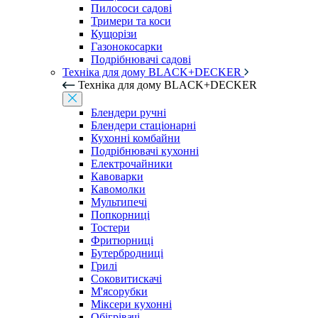
Пилососи садові
Тримери та коси
Кущорізи
Газонокосарки
Подрібнювачі садові
Техніка для дому BLACK+DECKER
Техніка для дому BLACK+DECKER
Блендери ручні
Блендери стаціонарні
Кухонні комбайни
Подрібнювачі кухонні
Електрочайники
Кавоварки
Кавомолки
Мультипечі
Попкорниці
Тостери
Фритюрниці
Бутербродниці
Грилі
Соковитискачі
М'ясорубки
Міксери кухонні
Обігрівачі