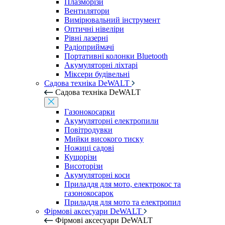
Плазморізи
Вентилятори
Вимірювальний інструмент
Оптичні нівеліри
Рівні лазерні
Радіоприймачі
Портативні колонки Bluetooth
Акумуляторні ліхтарі
Міксери будівельні
Садова техніка DeWALT
Садова техніка DeWALT
Газонокосарки
Акумуляторні електропили
Повітродувки
Мийки високого тиску
Ножиці садові
Кущорізи
Висоторізи
Акумуляторні коси
Приладдя для мото, електрокос та
газонокосарок
Приладдя для мото та електропил
Фірмові аксесуари DeWALT
Фірмові аксесуари DeWALT