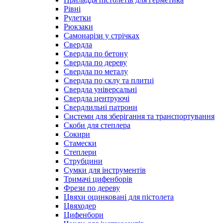
Рівні
Рулетки
Рюкзаки
Самонарізи у стрічках
Свердла
Свердла по бетону
Свердла по дереву
Свердла по металу
Свердла по склу та плитці
Свердла універсальні
Свердла центруючі
Свердлильні патрони
Системи для зберігання та транспортування
Скоби для степлера
Сокири
Стамески
Степлери
Струбцини
Сумки для інструментів
Тримачі цифенборів
Фрези по дереву
Цвяхи оцинковані для пістолета
Цвяходер
Цифенбори