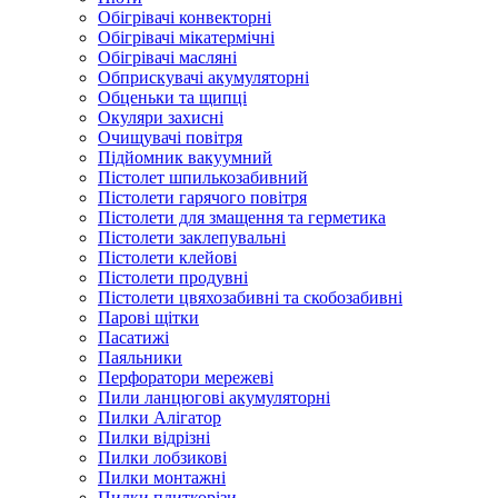
Обігрівачі конвекторні
Обігрівачі мікатермічні
Обігрівачі масляні
Обприскувачі акумуляторні
Обценьки та щипці
Окуляри захисні
Очищувачі повітря
Підйомник вакуумний
Пістолет шпилькозабивний
Пістолети гарячого повітря
Пістолети для змащення та герметика
Пістолети заклепувальні
Пістолети клейові
Пістолети продувні
Пістолети цвяхозабивні та скобозабивні
Парові щітки
Пасатижі
Паяльники
Перфоратори мережеві
Пили ланцюгові акумуляторні
Пилки Алігатор
Пилки відрізні
Пилки лобзикові
Пилки монтажні
Пилки плиткорізи