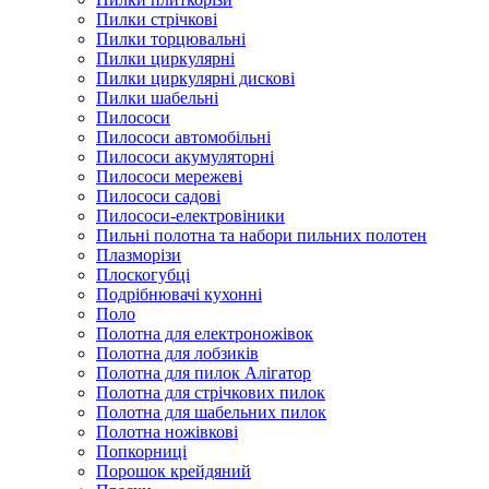
Пилки стрічкові
Пилки торцювальні
Пилки циркулярні
Пилки циркулярні дискові
Пилки шабельні
Пилососи
Пилососи автомобільні
Пилососи акумуляторні
Пилососи мережеві
Пилососи садові
Пилососи-електровіники
Пильні полотна та набори пильних полотен
Плазморізи
Плоскогубці
Подрібнювачі кухонні
Поло
Полотна для електроножівок
Полотна для лобзиків
Полотна для пилок Алігатор
Полотна для стрічкових пилок
Полотна для шабельних пилок
Полотна ножівкові
Попкорниці
Порошок крейдяний