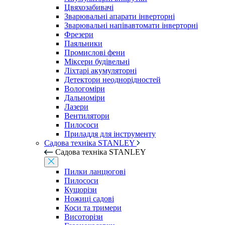
Цвяхозабивачі
Зварювальні апарати інверторні
Зварювальні напівавтомати інверторні
Фрезери
Паяльники
Промислові фени
Міксери будівельні
Ліхтарі акумуляторні
Детектори неоднорідностей
Вологоміри
Дальноміри
Лазери
Вентилятори
Пилососи
Приладдя для інструменту
Садова техніка STANLEY
Садова техніка STANLEY
Пилки ланцюгові
Пилососи
Кущорізи
Ножиці садові
Коси та тримери
Висоторізи