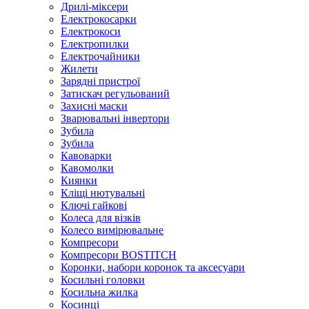
Дрилі-міксери
Електрокосарки
Електрокоси
Електропилки
Електрочайники
Жилети
Зарядні пристрої
Затискач регульований
Захисні маски
Зварювальні інвертори
Зубила
Зубила
Кавоварки
Кавомолки
Киянки
Кліщі нютувальні
Ключі гайкові
Колеса для візків
Колесо вимірювальне
Компресори
Компресори BOSTITCH
Коронки, набори коронок та аксесуари
Косильні головки
Косильна жилка
Косинці