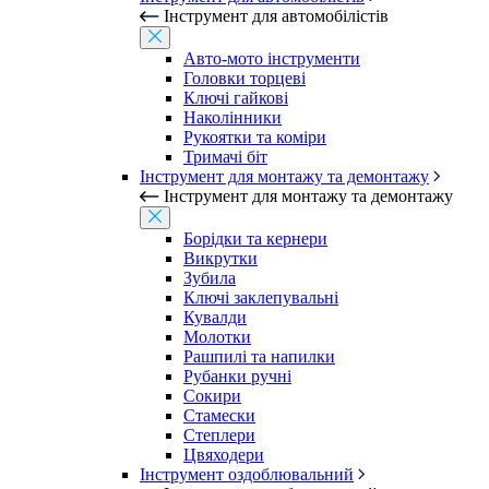
Інструмент для автомобілістів
Авто-мото інструменти
Головки торцеві
Ключі гайкові
Наколінники
Рукоятки та коміри
Тримачі біт
Інструмент для монтажу та демонтажу
Інструмент для монтажу та демонтажу
Борідки та кернери
Викрутки
Зубила
Ключі заклепувальні
Кувалди
Молотки
Рашпилі та напилки
Рубанки ручні
Сокири
Стамески
Степлери
Цвяходери
Інструмент оздоблювальний