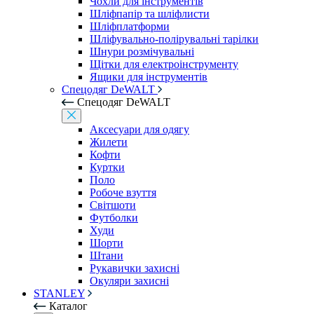
Чохли для інструментів
Шліфпапір та шліфлисти
Шліфплатформи
Шліфувально-полірувальні тарілки
Шнури розмічувальні
Щітки для електроінструменту
Ящики для інструментів
Спецодяг DeWALT
Спецодяг DeWALT
Аксесуари для одягу
Жилети
Кофти
Куртки
Поло
Робоче взуття
Світшоти
Футболки
Худи
Шорти
Штани
Рукавички захисні
Окуляри захисні
STANLEY
Каталог