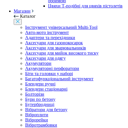
обоймою
Цвяхи Т-подібні для цвяхів пістолетів
Магазин
Каталог
Інструмент універсальний Multi-Tool
Авто-мото інструмент
Адаптери та перехідники
Аксесуари для газонокосарок
Аксесуари для зварювальників
Аксесуари для мийок високого тиску
Аксесуари для одягу
Акумулятори
Акумуляторні перфоратори
Біти та головки у наборі
Багатофункціональний інструмент
Блендери ручні
Блендери стаціонарні
Болторізи
Бури по бетону
Бутербродниці
Вібратори для бетону
Віброплити
Віброрейки
Вібротрамбовки