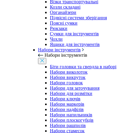
Візки транспортувальні
Козли складані
Органайзери
Підвісні системи зберігання
Поясні сумки
Рюкзаки
Сумки для інструментів
Чохли
Ящики для інструментів
Набори інструментів
Набори інструментів
Біти головки та свердла в наборі
Набори виколоток
Набори викруток
Набори головок
Набори для заточування
Набори для розмітки
Набори ключів
Набори маркерів
Набори надфілів
Набори напильників
Набори плоскогубців
Набори рашпилів
Набори стамесок