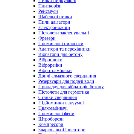
Пилки циркулярні
Плиткорізи
Рейсмуси
Шабельні пилки
Пили алігатори
Електроножиці
Пістолети заклепувальні
Фрезери
Промислові пилососи
Адаптери та перехідники
Вібратори для бетону
Віброплити
Віброрейки
Вібротрамбовки
Дрилі алмазного свердління
Резервуари для подачі води
Приладдя для вібраторів бетону
Пістолети для герметика
Станки сверлильні
Підйомники вакуумні
Цвяхозабивачі
Промислові фени
Штроборези
Компресори
Зварювальні інвертори