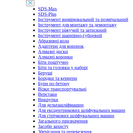
SDS-Max
SDS-Plus
Інструмент вимірювальний та розмічальний
Інструмент для монтажу та демонтажу
Інструмент ріжучий та затискний
Інструмент шарнірно-губцевий
Абразивні кола
Адаптери для коронок
Алмазні диски
Алмазні коронки
Біти поштучно
Біти та головки у наборі
Беруші
Борідки та кернери
Бури по бетону
Візки транспортувальні
Верстаки
Викрутки
Для дельташліфмашин
Для ексцентрикових шліфувальних машин
Для стрічкових шліфувальних машин
Загального призначення
Засоби захисту
Зберігання та перевезення