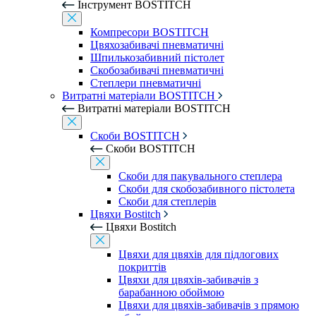
Інструмент BOSTITCH
Компресори BOSTITCH
Цвяхозабивачі пневматичні
Шпилькозабивний пістолет
Скобозабивачі пневматичні
Степлери пневматичні
Витратні матеріали BOSTITCH
Витратні матеріали BOSTITCH
Скоби BOSTITCH
Скоби BOSTITCH
Скоби для пакувального степлера
Скоби для скобозабивного пістолета
Скоби для степлерів
Цвяхи Bostitch
Цвяхи Bostitch
Цвяхи для цвяхів для підлогових
покриттів
Цвяхи для цвяхів-забивачів з
барабанною обоймою
Цвяхи для цвяхів-забивачів з прямою