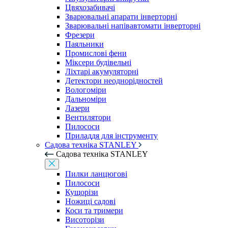
Цвяхозабивачі
Зварювальні апарати інверторні
Зварювальні напівавтомати інверторні
Фрезери
Паяльники
Промислові фени
Міксери будівельні
Ліхтарі акумуляторні
Детектори неоднорідностей
Вологоміри
Дальноміри
Лазери
Вентилятори
Пилососи
Приладдя для інструменту
Садова техніка STANLEY
Садова техніка STANLEY
Пилки ланцюгові
Пилососи
Кущорізи
Ножиці садові
Коси та тримери
Висоторізи