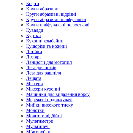
Кофти
Круги абразивні
Круги абразивні відрізні
Круги абразивні шліфувальні
Круги шліфувальні пелюсткові
Кувалди
Куртки
Кухонні комбайни
Кущорізи та ножиці
Лінійки
Ліхтарі
Ланцюги для мотопил
Леза для ножів
Леза для рашпіля
Лещата
Міксери
Міксери кухонні
Машинки для видалення ворсу
Мережеві подовжувачі
Мийки високого тиску
Молотки
Молотки відбійні
Мультиметри
Мультипечі
М’ясорубки