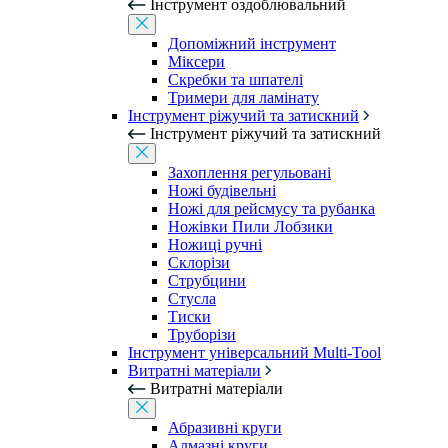
Інструмент оздоблювальний
Допоміжний інструмент
Міксери
Скребки та шпателі
Тримери для ламінату
Інструмент ріжучий та затискний
Інструмент ріжучий та затискний
Захоплення регульовані
Ножі будівельні
Ножі для рейсмусу та рубанка
Ножівки Пили Лобзики
Ножиці ручні
Склорізи
Струбцини
Стусла
Тиски
Труборізи
Інструмент універсальний Multi-Tool
Витратні матеріали
Витратні матеріали
Абразивні круги
Алмазні круги