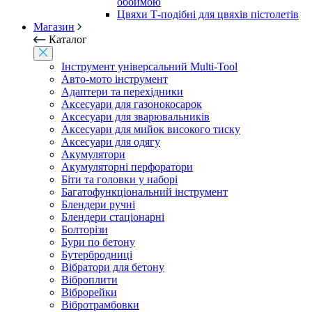
обоймою
Цвяхи Т-подібні для цвяхів пістолетів
Магазин
Каталог
Інструмент універсальний Multi-Tool
Авто-мото інструмент
Адаптери та перехідники
Аксесуари для газонокосарок
Аксесуари для зварювальників
Аксесуари для мийок високого тиску
Аксесуари для одягу
Акумулятори
Акумуляторні перфоратори
Біти та головки у наборі
Багатофункціональний інструмент
Блендери ручні
Блендери стаціонарні
Болторізи
Бури по бетону
Бутербродниці
Вібратори для бетону
Віброплити
Віброрейки
Вібротрамбовки