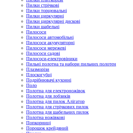
Пилки стрічкові
Пилки торцювальні
Пилки циркулярні
Пилки циркулярні дискові
Пилки шабельні
Пилососи
Пилососи автомобільні
Пилососи акумуляторні
Пилососи мережеві
Пилососи садові
Пилососи-електровіники
Пильні полотна та набори пильних полотен
Плазморізи
Плоскогубці
Подрібнювачі кухонні
Поло
Полотна для електроножівок
Полотна для лобзиків
Полотна для пилок Алігатор
Полотна для стрічкових пилок
Полотна для шабельних пилок
Полотна ножівкові
Попкорниці
Порошок крейдяний