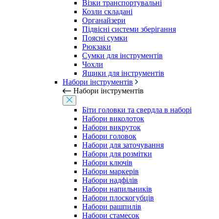
Візки транспортувальні
Козли складані
Органайзери
Підвісні системи зберігання
Поясні сумки
Рюкзаки
Сумки для інструментів
Чохли
Ящики для інструментів
Набори інструментів
Набори інструментів
Біти головки та свердла в наборі
Набори виколоток
Набори викруток
Набори головок
Набори для заточування
Набори для розмітки
Набори ключів
Набори маркерів
Набори надфілів
Набори напильників
Набори плоскогубців
Набори рашпилів
Набори стамесок