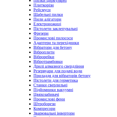
Пилки циркулярні
Плиткорізи
Рейсмуси
Шабельні пилки
Пили алігатори
Електроножиці
Пістолети заклепувальні
Фрезери
Промислові пилососи
Адаптери та перехідники
Вібратори для бетону
Віброплити
Віброрейки
Вібротрамбовки
Дрилі алмазного свердління
Резервуари для подачі води
Приладдя для вібраторів бетону
Пістолети для герметика
Станки сверлильні
Підйомники вакуумні
Цвяхозабивачі
Промислові фени
Штроборези
Компресори
Зварювальні інвертори