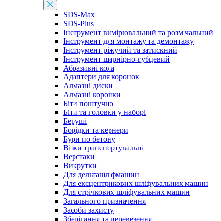
SDS-Max
SDS-Plus
Інструмент вимірювальний та розмічальний
Інструмент для монтажу та демонтажу
Інструмент ріжучий та затискний
Інструмент шарнірно-губцевий
Абразивні кола
Адаптери для коронок
Алмазні диски
Алмазні коронки
Біти поштучно
Біти та головки у наборі
Беруші
Борідки та кернери
Бури по бетону
Візки транспортувальні
Верстаки
Викрутки
Для дельташліфмашин
Для ексцентрикових шліфувальних машин
Для стрічкових шліфувальних машин
Загального призначення
Засоби захисту
Зберігання та перевезення