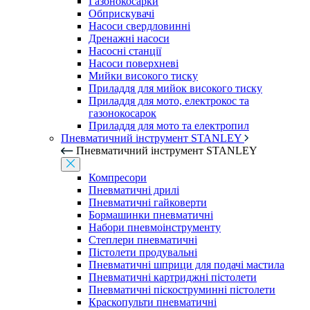
Газонокосарки
Обприскувачі
Насоси свердловинні
Дренажні насоси
Насосні станції
Насоси поверхневі
Мийки високого тиску
Приладдя для мийок високого тиску
Приладдя для мото, електрокос та
газонокосарок
Приладдя для мото та електропил
Пневматичний інструмент STANLEY
Пневматичний інструмент STANLEY
Компресори
Пневматичні дрилі
Пневматичні гайковерти
Бормашинки пневматичні
Набори пневмоінструменту
Степлери пневматичні
Пістолети продувальні
Пневматичні шприци для подачі мастила
Пневматичні картриджні пістолети
Пневматичні піскоструминні пістолети
Краскопульти пневматичні