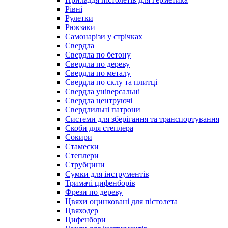
Рівні
Рулетки
Рюкзаки
Самонарізи у стрічках
Свердла
Свердла по бетону
Свердла по дереву
Свердла по металу
Свердла по склу та плитці
Свердла універсальні
Свердла центруючі
Свердлильні патрони
Системи для зберігання та транспортування
Скоби для степлера
Сокири
Стамески
Степлери
Струбцини
Сумки для інструментів
Тримачі цифенборів
Фрези по дереву
Цвяхи оцинковані для пістолета
Цвяходер
Цифенбори