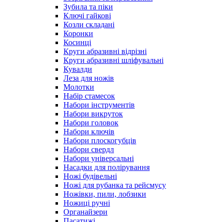
Зубила та піки
Ключі гайкові
Козли складані
Коронки
Косинці
Круги абразивні відрізні
Круги абразивні шліфувальні
Кувалди
Леза для ножів
Молотки
Набір стамесок
Набори інструментів
Набори викруток
Набори головок
Набори ключів
Набори плоскогубців
Набори свердл
Набори універсальні
Насадки для полірування
Ножі будівельні
Ножі для рубанка та рейсмусу
Ножівки, пили, лобзики
Ножиці ручні
Органайзери
Пасатижі