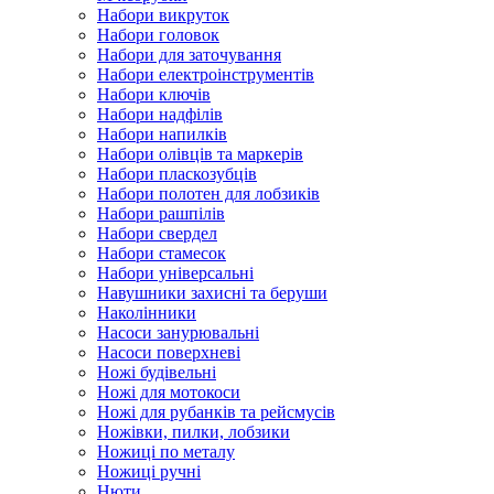
Набори викруток
Набори головок
Набори для заточування
Набори електроінструментів
Набори ключів
Набори надфілів
Набори напилків
Набори олівців та маркерів
Набори пласкозубців
Набори полотен для лобзиків
Набори рашпілів
Набори свердел
Набори стамесок
Набори універсальні
Навушники захисні та беруши
Наколінники
Насоси занурювальні
Насоси поверхневі
Ножі будівельні
Ножі для мотокоси
Ножі для рубанків та рейсмусів
Ножівки, пилки, лобзики
Ножиці по металу
Ножиці ручні
Нюти