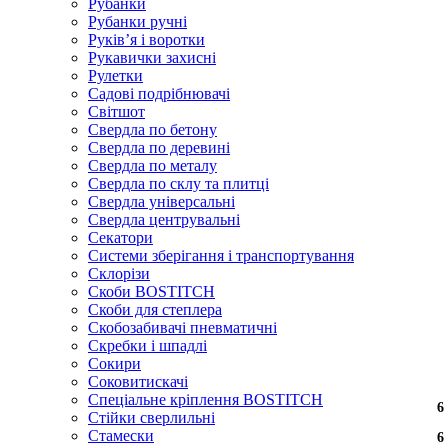
Рубанки
Рубанки ручні
Руківʼя і воротки
Рукавички захисні
Рулетки
Садові подрібнювачі
Світшот
Свердла по бетону
Свердла по деревині
Свердла по металу
Свердла по склу та плитці
Свердла універсальні
Свердла центрувальні
Секатори
Системи зберігання і транспортування
Склорізи
Скоби BOSTITCH
Скоби для степлера
Скобозабивачі пневматичні
Скребки і шпадлі
Сокири
Соковитискачі
Спеціальне кріплення BOSTITCH
6
6
6
6
6
6
Стійки сверлильні
Стамески
6
6
6
6
6
6