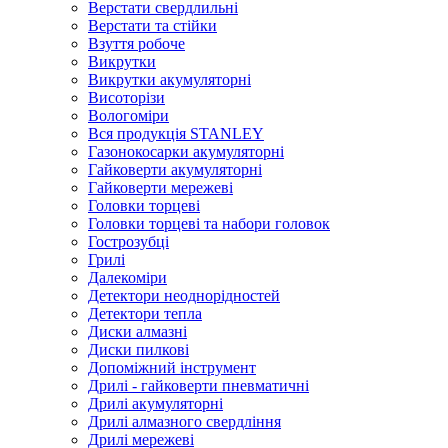
Верстати свердлильні
Верстати та стійки
Взуття робоче
Викрутки
Викрутки акумуляторні
Висоторізи
Вологоміри
Вся продукція STANLEY
Газонокосарки акумуляторні
Гайковерти акумуляторні
Гайковерти мережеві
Головки торцеві
Головки торцеві та набори головок
Гострозубці
Грилі
Далекоміри
Детектори неоднорідностей
Детектори тепла
Диски алмазні
Диски пилкові
Допоміжний інструмент
Дрилі - гайковерти пневматичні
Дрилі акумуляторні
Дрилі алмазного свердління
Дрилі мережеві