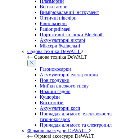
Плазморізи
Вентилятори
Вимірювальний інструмент
Оптичні нівеліри
Рівні лазерні
Радіоприймачі
Портативні колонки Bluetooth
Акумуляторні ліхтарі
Міксери будівельні
Садова техніка DeWALT
Садова техніка DeWALT
Газонокосарки
Акумуляторні електропили
Повітродувки
Мийки високого тиску
Ножиці садові
Кущорізи
Висоторізи
Акумуляторні коси
Приладдя для мото, електрокос та
газонокосарок
Приладдя для мото та електропил
Фірмові аксесуари DeWALT
Фірмові аксесуари DeWALT