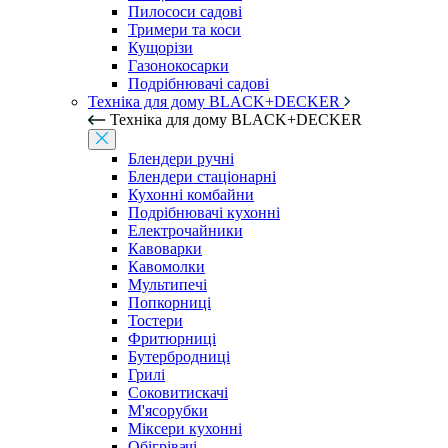
Пилососи садові
Тримери та коси
Кущорізи
Газонокосарки
Подрібнювачі садові
Техніка для дому BLACK+DECKER
Техніка для дому BLACK+DECKER
Блендери ручні
Блендери стаціонарні
Кухонні комбайни
Подрібнювачі кухонні
Електрочайники
Кавоварки
Кавомолки
Мультипечі
Попкорниці
Тостери
Фритюрниці
Бутербродниці
Грилі
Соковитискачі
М'ясорубки
Міксери кухонні
Обігрівачі