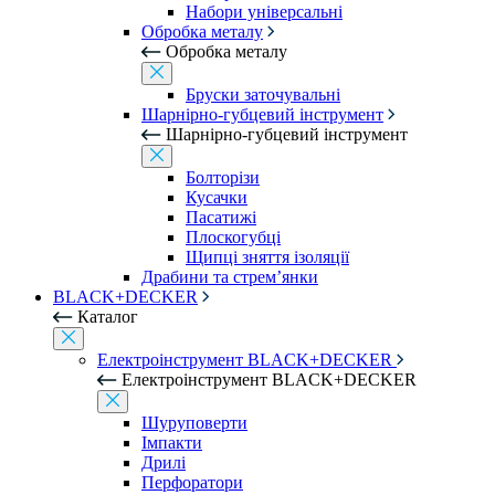
Набори універсальні
Обробка металу
Обробка металу
Бруски заточувальні
Шарнірно-губцевий інструмент
Шарнірно-губцевий інструмент
Болторізи
Кусачки
Пасатижі
Плоскогубці
Щипці зняття ізоляції
Драбини та стрем’янки
BLACK+DECKER
Каталог
Електроінструмент BLACK+DECKER
Електроінструмент BLACK+DECKER
Шуруповерти
Імпакти
Дрилі
Перфоратори