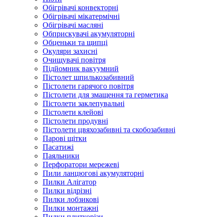
Обігрівачі конвекторні
Обігрівачі мікатермічні
Обігрівачі масляні
Обприскувачі акумуляторні
Обценьки та щипці
Окуляри захисні
Очищувачі повітря
Підйомник вакуумний
Пістолет шпилькозабивний
Пістолети гарячого повітря
Пістолети для змащення та герметика
Пістолети заклепувальні
Пістолети клейові
Пістолети продувні
Пістолети цвяхозабивні та скобозабивні
Парові щітки
Пасатижі
Паяльники
Перфоратори мережеві
Пили ланцюгові акумуляторні
Пилки Алігатор
Пилки відрізні
Пилки лобзикові
Пилки монтажні
Пилки плиткорізи