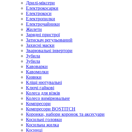
Дрилі-міксери
Електрокосарки
Електрокоси
Електропилки
Електрочайники
Жилети
Зарядні пристрої
Затискач регульований
Захисні маски
Зварювальні інвертори
Зубила
Зубила
Кавоварки
Кавомолки
Киянки
Кліщі нютувальні
Ключі гайкові
Колеса для візків
Колесо вимірювальне
Компресори
Компресори BOSTITCH
Коронки, набори коронок та аксесуари
Косильні головки
Косильна жилка
Косинці