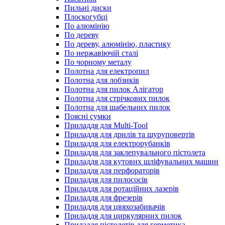
Пильні диски
Плоскогубці
По алюмінію
По дереву
По дереву, алюмінію, пластику
По нержавіючій сталі
По чорному металу
Полотна для електропил
Полотна для лобзиків
Полотна для пилок Алігатор
Полотна для стрічкових пилок
Полотна для шабельних пилок
Поясні сумки
Приладдя для Multi-Tool
Приладдя для дрилів та шуруповертів
Приладдя для електрорубанків
Приладдя для заклепувального пістолета
Приладдя для кутових шліфувальних машин
Приладдя для перфораторів
Приладдя для пилососів
Приладдя для ротаційних лазерів
Приладдя для фрезерів
Приладдя для цвяхозабивачів
Приладдя для циркулярних пилок
Приладдя пістолетів для герметика