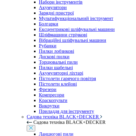
Набори інструментів
Акумулятори
Зарядні пристрої
Мультифункціональний інструмент
Болгарки
Ексцентрикові шліфувальні машини
Шліфмашини стрічкові
Вібраційні шліфувальні машини
Рубанки
Пилки лобзикові
Дискові пилки
Торцювальні пили
Пилки шабельні
Акумуляторні ліхтарі
Пістолети гарячого повітря
Пістолети клейові
Фрезери
Компресори
Краскопульти
Викрутки
Приладдя для інструменту
Садова техніка BLACK+DECKER
Садова техніка BLACK+DECKER
Ланцюгові пили