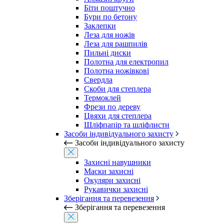
Біти поштучно
Бури по бетону
Заклепки
Леза для ножів
Леза для рашпилів
Пильні диски
Полотна для електропил
Полотна ножівкові
Свердла
Скоби для степлера
Термоклей
Фрези по дереву
Цвяхи для степлера
Шліфпапір та шліфлисти
Засоби індивідуального захисту
Засоби індивідуального захисту
Захисні навушники
Маски захисні
Окуляри захисні
Рукавички захисні
Зберігання та перевезення
Зберігання та перевезення