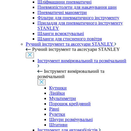
Шліфмашини пневматичні
Пневмопістолети для накачування шин
Пневматичні манометри
Фільтри для пневматичного інструменту
Приладдя для пневматичного інструменту
STANLEY
Шланги всмоктувальні
Шланги для стисненого повітря
Ручний інструмент та аксесуари STANLEY
Ручний інструмент та аксесуари STANLEY
Інструмент вимірювальний та розмічальний
Інструмент вимірювальний та
розмічальний
Кутники
Лінійки
Мультиметри
Порошок крейдяний
Рівні
Рулетки
Шнури розмічувальні
Штативи
Інструмент для автомобілістів