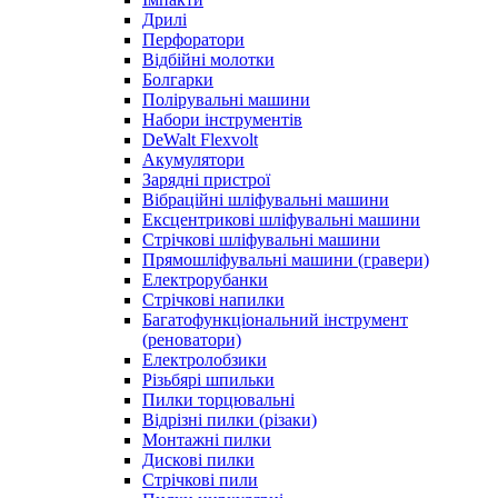
Дрилі
Перфоратори
Відбійні молотки
Болгарки
Полірувальні машини
Набори інструментів
DeWalt Flexvolt
Акумулятори
Зарядні пристрої
Вібраційні шліфувальні машини
Ексцентрикові шліфувальні машини
Стрічкові шліфувальні машини
Прямошліфувальні машини (гравери)
Електрорубанки
Стрічкові напилки
Багатофункціональний інструмент
(реноватори)
Електролобзики
Різьбярі шпильки
Пилки торцювальні
Відрізні пилки (різаки)
Монтажні пилки
Дискові пилки
Стрічкові пили