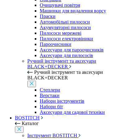
Очищувачі повітря
Машинки для видалення ворсу
Праски
Автомобільні пилососи
Акумуляторні пилососи
Пилососи мережеві
Пилососи електровіники
Пароочисники
Аксесуари для пароочисників
Аксесуари для пилососів
Ручний інструмент та аксесуари
BLACK+DECKER
Ручний інструмент та аксесуари
BLACK+DECKER
Степлери
Верстаки
Набори інструментів
Набори біт
Аксесуари для садової техніки
BOSTITCH
Каталог
Інструмент BOSTITCH