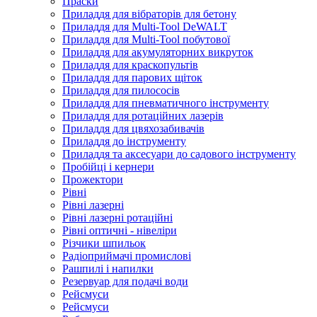
Праски
Приладдя для вібраторів для бетону
Приладдя для Multi-Tool DeWALT
Приладдя для Multi-Tool побутової
Приладдя для акумуляторних викруток
Приладдя для краскопультів
Приладдя для парових щіток
Приладдя для пилососів
Приладдя для пневматичного інструменту
Приладдя для ротаційних лазерів
Приладдя для цвяхозабивачів
Приладдя до інструменту
Приладдя та аксесуари до садового інструменту
Пробійці і кернери
Прожектори
Рівні
Рівні лазерні
Рівні лазерні ротаційні
Рівні оптичні - нівеліри
Різчики шпильок
Радіоприймачі промислові
Рашпилі і напилки
Резервуар для подачі води
Рейсмуси
Рейсмуси