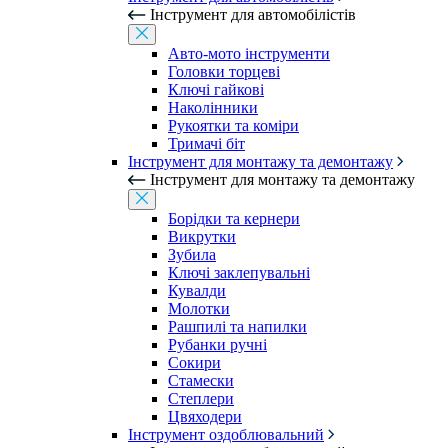
Інструмент для автомобілістів
Авто-мото інструменти
Головки торцеві
Ключі гайкові
Наколінники
Рукоятки та коміри
Тримачі біт
Інструмент для монтажу та демонтажу
Інструмент для монтажу та демонтажу
Борідки та кернери
Викрутки
Зубила
Ключі заклепувальні
Кувалди
Молотки
Рашпилі та напилки
Рубанки ручні
Сокири
Стамески
Степлери
Цвяходери
Інструмент оздоблювальний