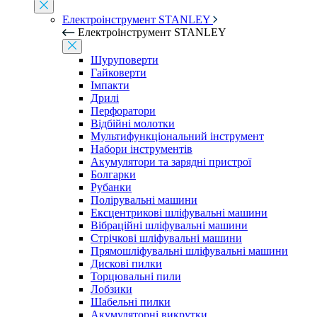
Електроінструмент STANLEY
Електроінструмент STANLEY
Шуруповерти
Гайковерти
Імпакти
Дрилі
Перфоратори
Відбійні молотки
Мультифункціональний інструмент
Набори інструментів
Акумулятори та зарядні пристрої
Болгарки
Рубанки
Полірувальні машини
Ексцентрикові шліфувальні машини
Вібраційні шліфувальні машини
Стрічкові шліфувальні машини
Прямошліфувальні шліфувальні машини
Дискові пилки
Торцювальні пили
Лобзики
Шабельні пилки
Акумуляторні викрутки