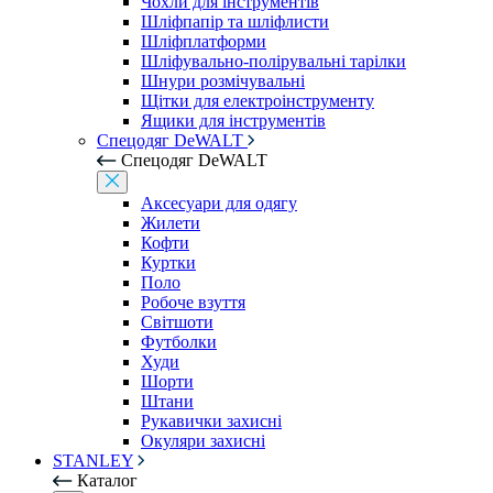
Чохли для інструментів
Шліфпапір та шліфлисти
Шліфплатформи
Шліфувально-полірувальні тарілки
Шнури розмічувальні
Щітки для електроінструменту
Ящики для інструментів
Спецодяг DeWALT
Спецодяг DeWALT
Аксесуари для одягу
Жилети
Кофти
Куртки
Поло
Робоче взуття
Світшоти
Футболки
Худи
Шорти
Штани
Рукавички захисні
Окуляри захисні
STANLEY
Каталог