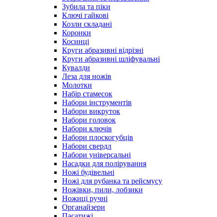
Зубила та піки
Ключі гайкові
Козли складані
Коронки
Косинці
Круги абразивні відрізні
Круги абразивні шліфувальні
Кувалди
Леза для ножів
Молотки
Набір стамесок
Набори інструментів
Набори викруток
Набори головок
Набори ключів
Набори плоскогубців
Набори свердл
Набори універсальні
Насадки для полірування
Ножі будівельні
Ножі для рубанка та рейсмусу
Ножівки, пили, лобзики
Ножиці ручні
Органайзери
Пасатижі