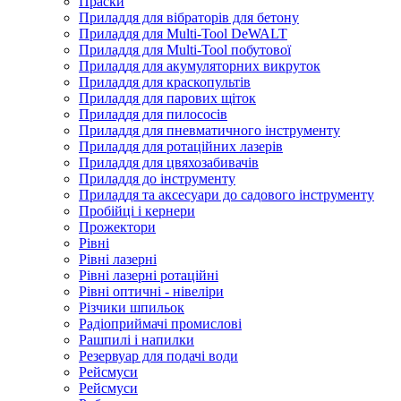
Праски
Приладдя для вібраторів для бетону
Приладдя для Multi-Tool DeWALT
Приладдя для Multi-Tool побутової
Приладдя для акумуляторних викруток
Приладдя для краскопультів
Приладдя для парових щіток
Приладдя для пилососів
Приладдя для пневматичного інструменту
Приладдя для ротаційних лазерів
Приладдя для цвяхозабивачів
Приладдя до інструменту
Приладдя та аксесуари до садового інструменту
Пробійці і кернери
Прожектори
Рівні
Рівні лазерні
Рівні лазерні ротаційні
Рівні оптичні - нівеліри
Різчики шпильок
Радіоприймачі промислові
Рашпилі і напилки
Резервуар для подачі води
Рейсмуси
Рейсмуси