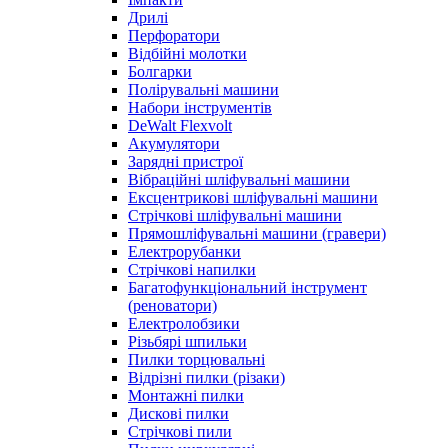
Дрилі
Перфоратори
Відбійні молотки
Болгарки
Полірувальні машини
Набори інструментів
DeWalt Flexvolt
Акумулятори
Зарядні пристрої
Вібраційні шліфувальні машини
Ексцентрикові шліфувальні машини
Стрічкові шліфувальні машини
Прямошліфувальні машини (гравери)
Електрорубанки
Стрічкові напилки
Багатофункціональний інструмент
(реноватори)
Електролобзики
Різьбярі шпильки
Пилки торцювальні
Відрізні пилки (різаки)
Монтажні пилки
Дискові пилки
Стрічкові пили