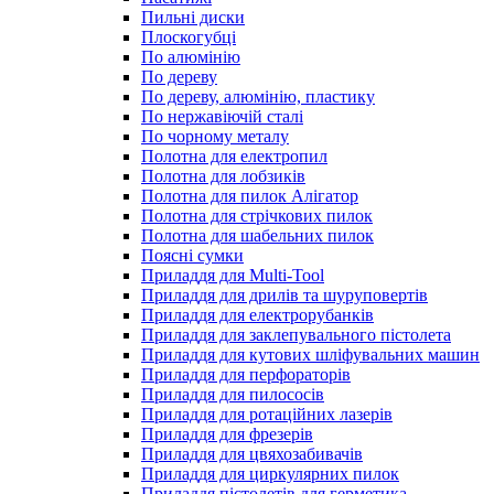
Пильні диски
Плоскогубці
По алюмінію
По дереву
По дереву, алюмінію, пластику
По нержавіючій сталі
По чорному металу
Полотна для електропил
Полотна для лобзиків
Полотна для пилок Алігатор
Полотна для стрічкових пилок
Полотна для шабельних пилок
Поясні сумки
Приладдя для Multi-Tool
Приладдя для дрилів та шуруповертів
Приладдя для електрорубанків
Приладдя для заклепувального пістолета
Приладдя для кутових шліфувальних машин
Приладдя для перфораторів
Приладдя для пилососів
Приладдя для ротаційних лазерів
Приладдя для фрезерів
Приладдя для цвяхозабивачів
Приладдя для циркулярних пилок
Приладдя пістолетів для герметика