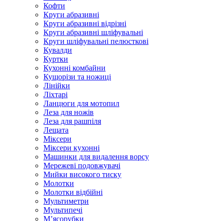
Кофти
Круги абразивні
Круги абразивні відрізні
Круги абразивні шліфувальні
Круги шліфувальні пелюсткові
Кувалди
Куртки
Кухонні комбайни
Кущорізи та ножиці
Лінійки
Ліхтарі
Ланцюги для мотопил
Леза для ножів
Леза для рашпіля
Лещата
Міксери
Міксери кухонні
Машинки для видалення ворсу
Мережеві подовжувачі
Мийки високого тиску
Молотки
Молотки відбійні
Мультиметри
Мультипечі
М’ясорубки