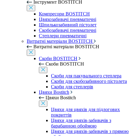
Інструмент BOSTITCH
Компресори BOSTITCH
Цвяхозабивачі пневматичні
Шпилькозабивний пістолет
Скобозабивачі пневматичні
Степлери пневматичні
Витратні матеріали BOSTITCH
Витратні матеріали BOSTITCH
Скоби BOSTITCH
Скоби BOSTITCH
Скоби для пакувального степлера
Скоби для скобозабивного пістолета
Скоби для степлерів
Цвяхи Bostitch
Цвяхи Bostitch
Цвяхи для цвяхів для підлогових
покриттів
Цвяхи для цвяхів-забивачів з
барабанною обоймою
Цвяхи для цвяхів-забивачів з прямою