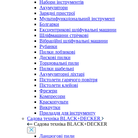
Набори інструментів
Акумулятори
Зарядні пристрої
Мультифункціональний інструмент
Болгарки
Ексцентрикові шліфувальні машини
Шліфмашини стрічкові
Вібраційні шліфувальні машини
Рубанки
Пилки лобзикові
Дискові пилки
Торцювальні пили
Пилки шабельні
Акумуляторні ліхтарі
Пістолети гарячого повітря
Пістолети клейові
Фрезери
Компресори
Краскопульти
Викрутки
Приладдя для інструменту
Садова техніка BLACK+DECKER
Садова техніка BLACK+DECKER
Ланцюгові пили