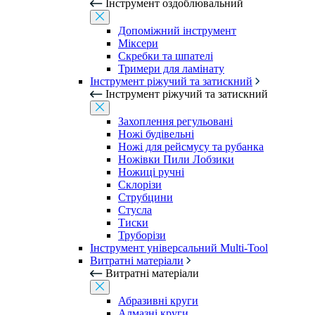
Інструмент оздоблювальний
Допоміжний інструмент
Міксери
Скребки та шпателі
Тримери для ламінату
Інструмент ріжучий та затискний
Інструмент ріжучий та затискний
Захоплення регульовані
Ножі будівельні
Ножі для рейсмусу та рубанка
Ножівки Пили Лобзики
Ножиці ручні
Склорізи
Струбцини
Стусла
Тиски
Труборізи
Інструмент універсальний Multi-Tool
Витратні матеріали
Витратні матеріали
Абразивні круги
Алмазні круги