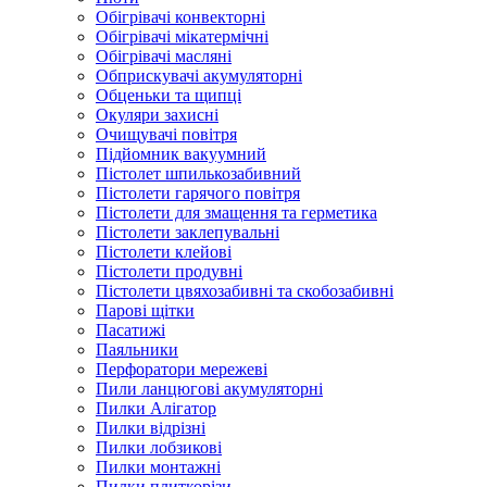
Обігрівачі конвекторні
Обігрівачі мікатермічні
Обігрівачі масляні
Обприскувачі акумуляторні
Обценьки та щипці
Окуляри захисні
Очищувачі повітря
Підйомник вакуумний
Пістолет шпилькозабивний
Пістолети гарячого повітря
Пістолети для змащення та герметика
Пістолети заклепувальні
Пістолети клейові
Пістолети продувні
Пістолети цвяхозабивні та скобозабивні
Парові щітки
Пасатижі
Паяльники
Перфоратори мережеві
Пили ланцюгові акумуляторні
Пилки Алігатор
Пилки відрізні
Пилки лобзикові
Пилки монтажні
Пилки плиткорізи