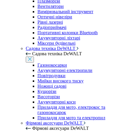
Плазморізи
Вентилятори
Вимірювальний інструмент
Оптичні нівеліри
Рівні лазерні
Радіоприймачі
Портативні колонки Bluetooth
Акумуляторні ліхтарі
Міксери будівельні
Садова техніка DeWALT
Садова техніка DeWALT
Газонокосарки
Акумуляторні електропили
Повітродувки
Мийки високого тиску
Ножиці садові
Кущорізи
Висоторізи
Акумуляторні коси
Приладдя для мото, електрокос та
газонокосарок
Приладдя для мото та електропил
Фірмові аксесуари DeWALT
Фірмові аксесуари DeWALT