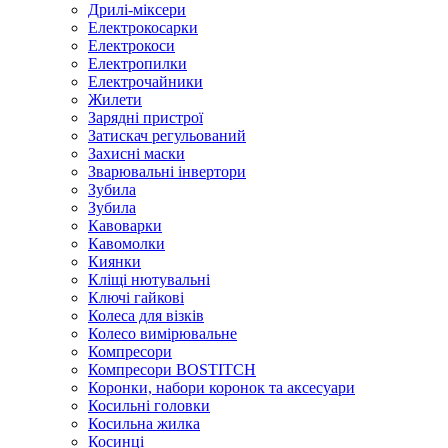
Дрилі-міксери
Електрокосарки
Електрокоси
Електропилки
Електрочайники
Жилети
Зарядні пристрої
Затискач регульований
Захисні маски
Зварювальні інвертори
Зубила
Зубила
Кавоварки
Кавомолки
Киянки
Кліщі нютувальні
Ключі гайкові
Колеса для візків
Колесо вимірювальне
Компресори
Компресори BOSTITCH
Коронки, набори коронок та аксесуари
Косильні головки
Косильна жилка
Косинці