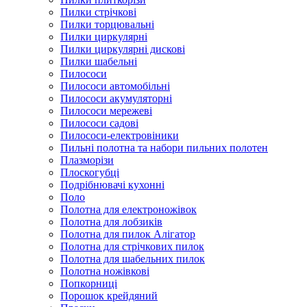
Пилки стрічкові
Пилки торцювальні
Пилки циркулярні
Пилки циркулярні дискові
Пилки шабельні
Пилососи
Пилососи автомобільні
Пилососи акумуляторні
Пилососи мережеві
Пилососи садові
Пилососи-електровіники
Пильні полотна та набори пильних полотен
Плазморізи
Плоскогубці
Подрібнювачі кухонні
Поло
Полотна для електроножівок
Полотна для лобзиків
Полотна для пилок Алігатор
Полотна для стрічкових пилок
Полотна для шабельних пилок
Полотна ножівкові
Попкорниці
Порошок крейдяний