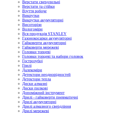
Верстати свердлильні
Верстати та стійки
Взуття робоче
Викрутки
Викрутки акумуляторні
Висоторізи
Вологоміри
Вся продукція STANLEY
Газонокосарки акумуляторні
Гайковерти акумуляторні
Гайковерти мережеві
Головки торцеві
Головки торцеві та набори головок
Гострозубці
Грилі
Далекоміри
Детектори неоднорідностей
Детектори тепла
Диски алмазні
Диски пилкові
Допоміжний інструмент
Дрилі - гайковерти пневматичні
Дрилі акумуляторні
Дрилі алмазного свердління
Дрилі мережеві