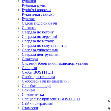
Рубанки
Рубанки ручні
Руківʼя і воротки
Рукавички захисні
Рулетки
Садові подрібнювачі
Світшот
Свердла по бетону
Свердла по деревині
Свердла по металу
Свердла по склу та плитці
Свердла універсальні
Свердла центрувальні
Секатори
Системи зберігання і транспортування
Склорізи
Скоби BOSTITCH
Скоби для степлера
Скобозабивачі пневматичні
Скребки і шпадлі
Сокири
Соковитискачі
Спеціальне кріплення BOSTITCH
6
6
Стійки сверлильні
Стамески
6
6