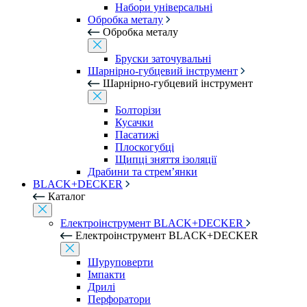
Набори універсальні
Обробка металу
Обробка металу
Бруски заточувальні
Шарнірно-губцевий інструмент
Шарнірно-губцевий інструмент
Болторізи
Кусачки
Пасатижі
Плоскогубці
Щипці зняття ізоляції
Драбини та стрем’янки
BLACK+DECKER
Каталог
Електроінструмент BLACK+DECKER
Електроінструмент BLACK+DECKER
Шуруповерти
Імпакти
Дрилі
Перфоратори