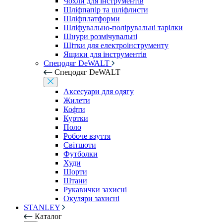
Чохли для інструментів
Шліфпапір та шліфлисти
Шліфплатформи
Шліфувально-полірувальні тарілки
Шнури розмічувальні
Щітки для електроінструменту
Ящики для інструментів
Спецодяг DeWALT
Спецодяг DeWALT
Аксесуари для одягу
Жилети
Кофти
Куртки
Поло
Робоче взуття
Світшоти
Футболки
Худи
Шорти
Штани
Рукавички захисні
Окуляри захисні
STANLEY
Каталог