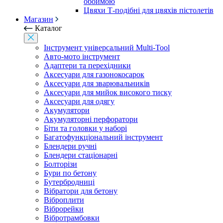
обоймою
Цвяхи Т-подібні для цвяхів пістолетів
Магазин
Каталог
Інструмент універсальний Multi-Tool
Авто-мото інструмент
Адаптери та перехідники
Аксесуари для газонокосарок
Аксесуари для зварювальників
Аксесуари для мийок високого тиску
Аксесуари для одягу
Акумулятори
Акумуляторні перфоратори
Біти та головки у наборі
Багатофункціональний інструмент
Блендери ручні
Блендери стаціонарні
Болторізи
Бури по бетону
Бутербродниці
Вібратори для бетону
Віброплити
Віброрейки
Вібротрамбовки