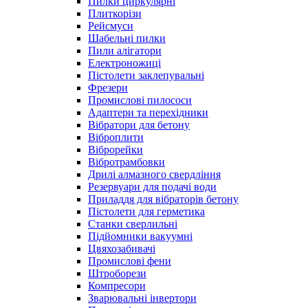
Пилки циркулярні
Плиткорізи
Рейсмуси
Шабельні пилки
Пили алігатори
Електроножиці
Пістолети заклепувальні
Фрезери
Промислові пилососи
Адаптери та перехідники
Вібратори для бетону
Віброплити
Віброрейки
Вібротрамбовки
Дрилі алмазного свердління
Резервуари для подачі води
Приладдя для вібраторів бетону
Пістолети для герметика
Станки сверлильні
Підйомники вакуумні
Цвяхозабивачі
Промислові фени
Штроборези
Компресори
Зварювальні інвертори