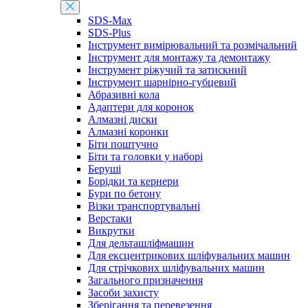
SDS-Max
SDS-Plus
Інструмент вимірювальний та розмічальний
Інструмент для монтажу та демонтажу
Інструмент ріжучий та затискний
Інструмент шарнірно-губцевий
Абразивні кола
Адаптери для коронок
Алмазні диски
Алмазні коронки
Біти поштучно
Біти та головки у наборі
Беруші
Борідки та кернери
Бури по бетону
Візки транспортувальні
Верстаки
Викрутки
Для дельташліфмашин
Для ексцентрикових шліфувальних машин
Для стрічкових шліфувальних машин
Загального призначення
Засоби захисту
Зберігання та перевезення