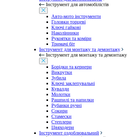
Інструмент для автомобілістів
Авто-мото інструменти
Головки торцеві
Ключі гайкові
Наколінники
Рукоятки та коміри
Тримачі біт
Інструмент для монтажу та демонтажу
Інструмент для монтажу та демонтажу
Борідки та кернери
Викрутки
Зубила
Ключі заклепувальні
Кувалди
Молотки
Рашпилі та напилки
Рубанки ручні
Сокири
Стамески
Степлери
Цвяходери
Інструмент оздоблювальний