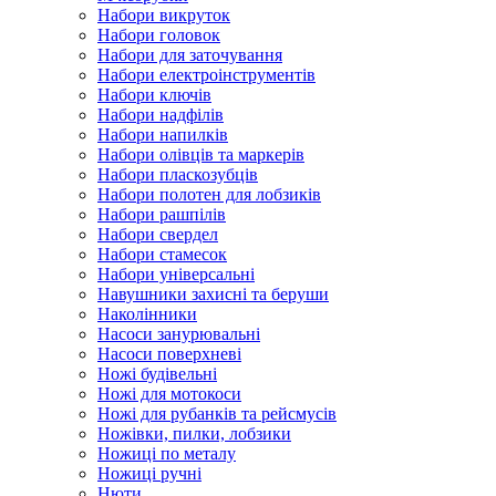
Набори викруток
Набори головок
Набори для заточування
Набори електроінструментів
Набори ключів
Набори надфілів
Набори напилків
Набори олівців та маркерів
Набори пласкозубців
Набори полотен для лобзиків
Набори рашпілів
Набори свердел
Набори стамесок
Набори універсальні
Навушники захисні та беруши
Наколінники
Насоси занурювальні
Насоси поверхневі
Ножі будівельні
Ножі для мотокоси
Ножі для рубанків та рейсмусів
Ножівки, пилки, лобзики
Ножиці по металу
Ножиці ручні
Нюти