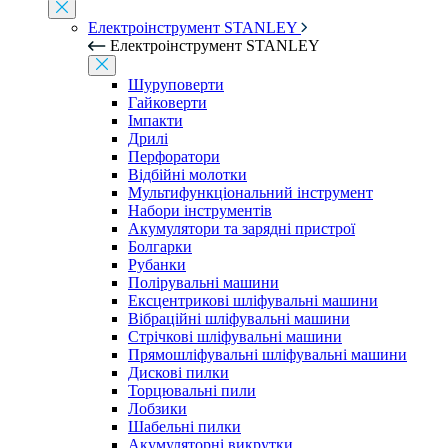
Електроінструмент STANLEY
Електроінструмент STANLEY
Шуруповерти
Гайковерти
Імпакти
Дрилі
Перфоратори
Відбійні молотки
Мультифункціональний інструмент
Набори інструментів
Акумулятори та зарядні пристрої
Болгарки
Рубанки
Полірувальні машини
Ексцентрикові шліфувальні машини
Вібраційні шліфувальні машини
Стрічкові шліфувальні машини
Прямошліфувальні шліфувальні машини
Дискові пилки
Торцювальні пили
Лобзики
Шабельні пилки
Акумуляторні викрутки