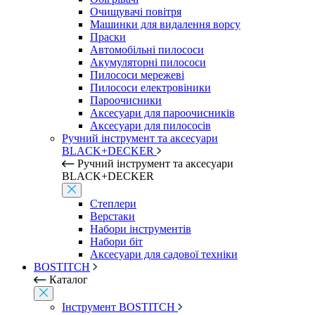
Очищувачі повітря
Машинки для видалення ворсу
Праски
Автомобільні пилососи
Акумуляторні пилососи
Пилососи мережеві
Пилососи електровіники
Пароочисники
Аксесуари для пароочисників
Аксесуари для пилососів
Ручний інструмент та аксесуари
BLACK+DECKER
Ручний інструмент та аксесуари
BLACK+DECKER
Степлери
Верстаки
Набори інструментів
Набори біт
Аксесуари для садової техніки
BOSTITCH
Каталог
Інструмент BOSTITCH