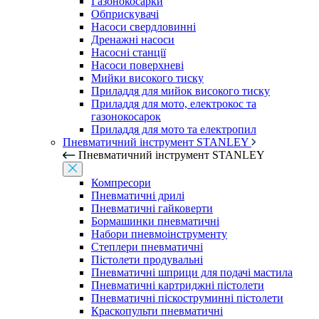
Газонокосарки
Обприскувачі
Насоси свердловинні
Дренажні насоси
Насосні станції
Насоси поверхневі
Мийки високого тиску
Приладдя для мийок високого тиску
Приладдя для мото, електрокос та
газонокосарок
Приладдя для мото та електропил
Пневматичний інструмент STANLEY
Пневматичний інструмент STANLEY
Компресори
Пневматичні дрилі
Пневматичні гайковерти
Бормашинки пневматичні
Набори пневмоінструменту
Степлери пневматичні
Пістолети продувальні
Пневматичні шприци для подачі мастила
Пневматичні картриджні пістолети
Пневматичні піскоструминні пістолети
Краскопульти пневматичні