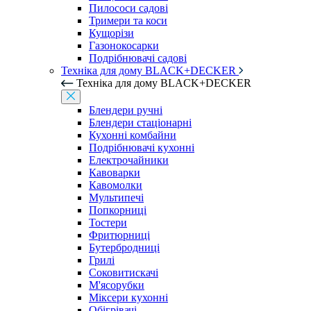
Пилососи садові
Тримери та коси
Кущорізи
Газонокосарки
Подрібнювачі садові
Техніка для дому BLACK+DECKER
Техніка для дому BLACK+DECKER
Блендери ручні
Блендери стаціонарні
Кухонні комбайни
Подрібнювачі кухонні
Електрочайники
Кавоварки
Кавомолки
Мультипечі
Попкорниці
Тостери
Фритюрниці
Бутербродниці
Грилі
Соковитискачі
М'ясорубки
Міксери кухонні
Обігрівачі