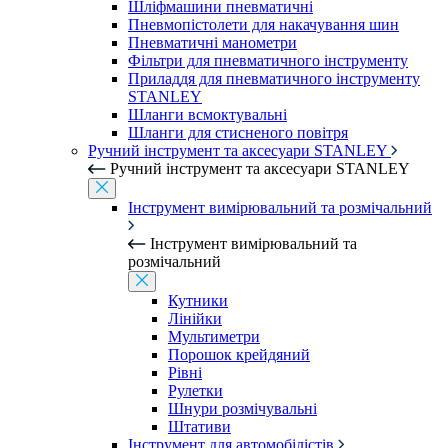
Шліфмашини пневматичні
Пневмопістолети для накачування шин
Пневматичні манометри
Фільтри для пневматичного інструменту
Приладдя для пневматичного інструменту
STANLEY
Шланги всмоктувальні
Шланги для стисненого повітря
Ручний інструмент та аксесуари STANLEY
Ручний інструмент та аксесуари STANLEY
Інструмент вимірювальний та розмічальний
Інструмент вимірювальний та
розмічальний
Кутники
Лінійки
Мультиметри
Порошок крейдяний
Рівні
Рулетки
Шнури розмічувальні
Штативи
Інструмент для автомобілістів