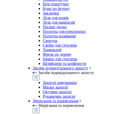
Біти поштучно
Бури по бетону
Заклепки
Леза для ножів
Леза для рашпилів
Пильні диски
Полотна для електропил
Полотна ножівкові
Свердла
Скоби для степлера
Термоклей
Фрези по дереву
Цвяхи для степлера
Шліфпапір та шліфлисти
Засоби індивідуального захисту
Засоби індивідуального захисту
Захисні навушники
Маски захисні
Окуляри захисні
Рукавички захисні
Зберігання та перевезення
Зберігання та перевезення