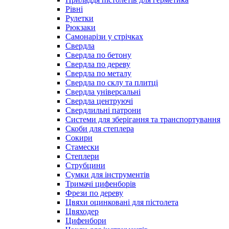
Рівні
Рулетки
Рюкзаки
Самонарізи у стрічках
Свердла
Свердла по бетону
Свердла по дереву
Свердла по металу
Свердла по склу та плитці
Свердла універсальні
Свердла центруючі
Свердлильні патрони
Системи для зберігання та транспортування
Скоби для степлера
Сокири
Стамески
Степлери
Струбцини
Сумки для інструментів
Тримачі цифенборів
Фрези по дереву
Цвяхи оцинковані для пістолета
Цвяходер
Цифенбори