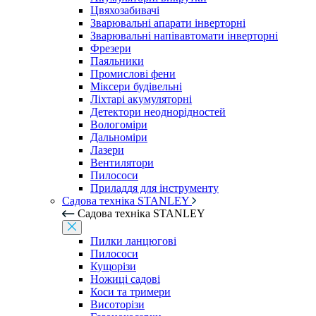
Цвяхозабивачі
Зварювальні апарати інверторні
Зварювальні напівавтомати інверторні
Фрезери
Паяльники
Промислові фени
Міксери будівельні
Ліхтарі акумуляторні
Детектори неоднорідностей
Вологоміри
Дальноміри
Лазери
Вентилятори
Пилососи
Приладдя для інструменту
Садова техніка STANLEY
Садова техніка STANLEY
Пилки ланцюгові
Пилососи
Кущорізи
Ножиці садові
Коси та тримери
Висоторізи