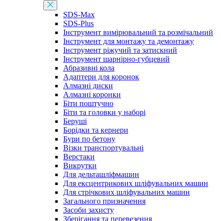
SDS-Max
SDS-Plus
Інструмент вимірювальний та розмічальний
Інструмент для монтажу та демонтажу
Інструмент ріжучий та затискний
Інструмент шарнірно-губцевий
Абразивні кола
Адаптери для коронок
Алмазні диски
Алмазні коронки
Біти поштучно
Біти та головки у наборі
Беруші
Борідки та кернери
Бури по бетону
Візки транспортувальні
Верстаки
Викрутки
Для дельташліфмашин
Для ексцентрикових шліфувальних машин
Для стрічкових шліфувальних машин
Загального призначення
Засоби захисту
Зберігання та перевезення