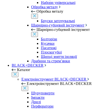
Набори універсальні
Обробка металу
Обробка металу
Бруски заточувальні
Шарнірно-губцевий інструмент
Шарнірно-губцевий інструмент
Болторізи
Кусачки
Пасатижі
Плоскогубці
Щипці зняття ізоляції
Драбини та стрем’янки
BLACK+DECKER
Каталог
Електроінструмент BLACK+DECKER
Електроінструмент BLACK+DECKER
Шуруповерти
Імпакти
Дрилі
Перфоратори