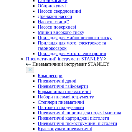
Газонокосарки
Обприскувачі
Насоси свердловинні
Дренажні насоси
Насосні станції
Насоси поверхневі
Мийки високого тиску
Приладдя для мийок високого тиску
Приладдя для мото, електрокос та
газонокосарок
Приладдя для мото та електропил
Пневматичний інструмент STANLEY
Пневматичний інструмент STANLEY
Компресори
Пневматичні дрилі
Пневматичні гайковерти
Бормашинки пневматичні
Набори пневмоінструменту
Степлери пневматичні
Пістолети продувальні
Пневматичні шприци для подачі мастила
Пневматичні картриджні пістолети
Пневматичні піскоструминні пістолети
Краскопульти пневматичні