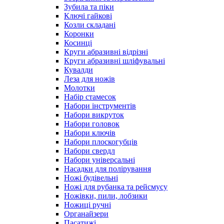
Зубила та піки
Ключі гайкові
Козли складані
Коронки
Косинці
Круги абразивні відрізні
Круги абразивні шліфувальні
Кувалди
Леза для ножів
Молотки
Набір стамесок
Набори інструментів
Набори викруток
Набори головок
Набори ключів
Набори плоскогубців
Набори свердл
Набори універсальні
Насадки для полірування
Ножі будівельні
Ножі для рубанка та рейсмусу
Ножівки, пили, лобзики
Ножиці ручні
Органайзери
Пасатижі