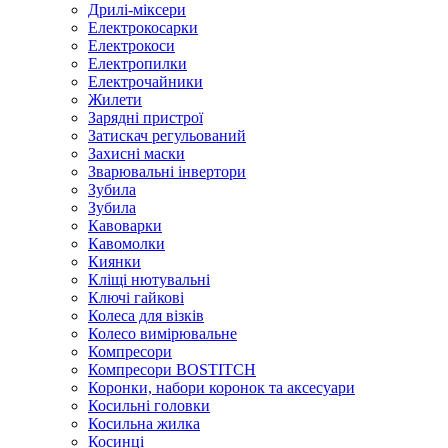
Дрилі-міксери
Електрокосарки
Електрокоси
Електропилки
Електрочайники
Жилети
Зарядні пристрої
Затискач регульований
Захисні маски
Зварювальні інвертори
Зубила
Зубила
Кавоварки
Кавомолки
Киянки
Кліщі нютувальні
Ключі гайкові
Колеса для візків
Колесо вимірювальне
Компресори
Компресори BOSTITCH
Коронки, набори коронок та аксесуари
Косильні головки
Косильна жилка
Косинці