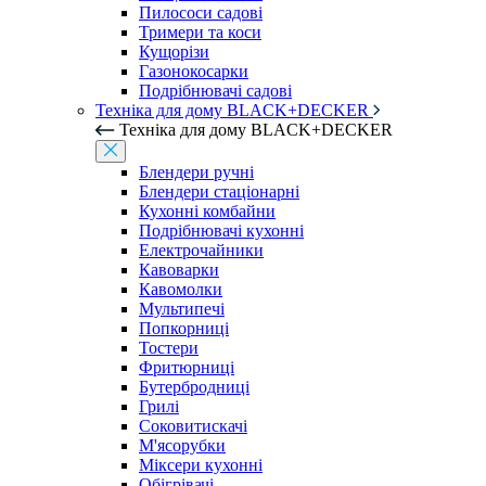
Пилососи садові
Тримери та коси
Кущорізи
Газонокосарки
Подрібнювачі садові
Техніка для дому BLACK+DECKER
Техніка для дому BLACK+DECKER
Блендери ручні
Блендери стаціонарні
Кухонні комбайни
Подрібнювачі кухонні
Електрочайники
Кавоварки
Кавомолки
Мультипечі
Попкорниці
Тостери
Фритюрниці
Бутербродниці
Грилі
Соковитискачі
М'ясорубки
Міксери кухонні
Обігрівачі