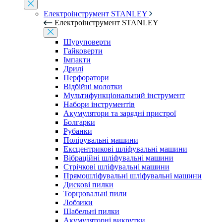
Електроінструмент STANLEY
Електроінструмент STANLEY
Шуруповерти
Гайковерти
Імпакти
Дрилі
Перфоратори
Відбійні молотки
Мультифункціональний інструмент
Набори інструментів
Акумулятори та зарядні пристрої
Болгарки
Рубанки
Полірувальні машини
Ексцентрикові шліфувальні машини
Вібраційні шліфувальні машини
Стрічкові шліфувальні машини
Прямошліфувальні шліфувальні машини
Дискові пилки
Торцювальні пили
Лобзики
Шабельні пилки
Акумуляторні викрутки