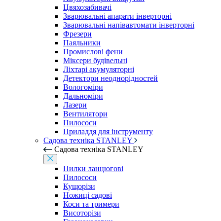
Цвяхозабивачі
Зварювальні апарати інверторні
Зварювальні напівавтомати інверторні
Фрезери
Паяльники
Промислові фени
Міксери будівельні
Ліхтарі акумуляторні
Детектори неоднорідностей
Вологоміри
Дальноміри
Лазери
Вентилятори
Пилососи
Приладдя для інструменту
Садова техніка STANLEY
Садова техніка STANLEY
Пилки ланцюгові
Пилососи
Кущорізи
Ножиці садові
Коси та тримери
Висоторізи