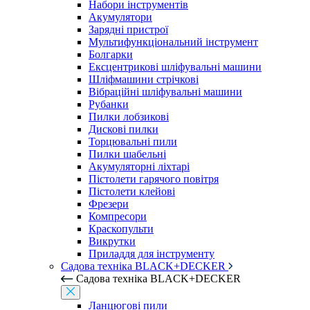
Набори інструментів
Акумулятори
Зарядні пристрої
Мультифункціональний інструмент
Болгарки
Ексцентрикові шліфувальні машини
Шліфмашини стрічкові
Вібраційні шліфувальні машини
Рубанки
Пилки лобзикові
Дискові пилки
Торцювальні пили
Пилки шабельні
Акумуляторні ліхтарі
Пістолети гарячого повітря
Пістолети клейові
Фрезери
Компресори
Краскопульти
Викрутки
Приладдя для інструменту
Садова техніка BLACK+DECKER
Садова техніка BLACK+DECKER
Ланцюгові пили