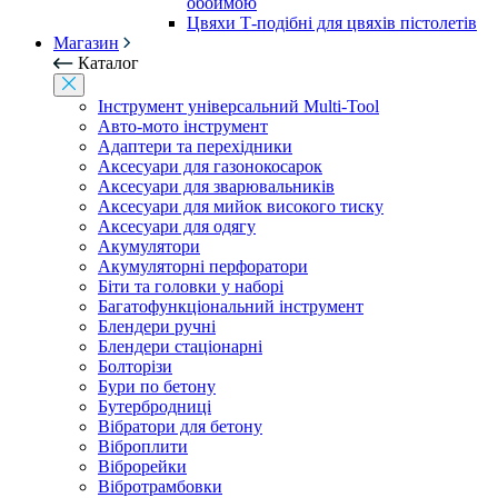
обоймою
Цвяхи Т-подібні для цвяхів пістолетів
Магазин
Каталог
Інструмент універсальний Multi-Tool
Авто-мото інструмент
Адаптери та перехідники
Аксесуари для газонокосарок
Аксесуари для зварювальників
Аксесуари для мийок високого тиску
Аксесуари для одягу
Акумулятори
Акумуляторні перфоратори
Біти та головки у наборі
Багатофункціональний інструмент
Блендери ручні
Блендери стаціонарні
Болторізи
Бури по бетону
Бутербродниці
Вібратори для бетону
Віброплити
Віброрейки
Вібротрамбовки