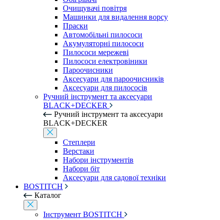
Очищувачі повітря
Машинки для видалення ворсу
Праски
Автомобільні пилососи
Акумуляторні пилососи
Пилососи мережеві
Пилососи електровіники
Пароочисники
Аксесуари для пароочисників
Аксесуари для пилососів
Ручний інструмент та аксесуари
BLACK+DECKER
Ручний інструмент та аксесуари
BLACK+DECKER
Степлери
Верстаки
Набори інструментів
Набори біт
Аксесуари для садової техніки
BOSTITCH
Каталог
Інструмент BOSTITCH