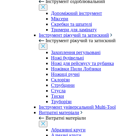
Інструмент оздоблювальний
Допоміжний інструмент
Міксери
Скребки та шпателі
Тримери для ламінату
Інструмент ріжучий та затискний
Інструмент ріжучий та затискний
Захоплення регульовані
Ножі будівельні
Ножі для рейсмусу та рубанка
Ножівки Пили Лобзики
Ножиці ручні
Склорізи
Струбцини
Стусла
Тиски
Труборізи
Інструмент універсальний Multi-Tool
Витратні матеріали
Витратні матеріали
Абразивні круги
Алмазні круги