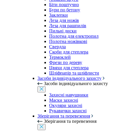
Біти поштучно
Бури по бетону
Заклепки
Леза для ножів
Леза для рашпилів
Пильні диски
Полотна для електропил
Полотна ножівкові
Свердла
Скоби для степлера
Термоклей
Фрези по дереву
Цвяхи для степлера
Шліфпапір та шліфлисти
Засоби індивідуального захисту
Засоби індивідуального захисту
Захисні навушники
Маски захисні
Окуляри захисні
Рукавички захисні
Зберігання та перевезення
Зберігання та перевезення