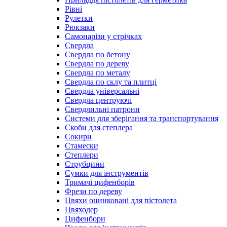
Рівні
Рулетки
Рюкзаки
Самонарізи у стрічках
Свердла
Свердла по бетону
Свердла по дереву
Свердла по металу
Свердла по склу та плитці
Свердла універсальні
Свердла центруючі
Свердлильні патрони
Системи для зберігання та транспортування
Скоби для степлера
Сокири
Стамески
Степлери
Струбцини
Сумки для інструментів
Тримачі цифенборів
Фрези по дереву
Цвяхи оцинковані для пістолета
Цвяходер
Цифенбори