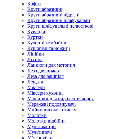
Кофти
Круги абразивні
Круги абразивні відрізні
Круги абразивні шліфувальні
Круги шліфувальні пелюсткові
Кувалди
Куртки
Кухонні комбайни
Кущорізи та ножиці
Лінійки
Ліхтарі
Ланцюги для мотопил
Леза для ножів
Леза для рашпіля
Лещата
Міксери
Міксери кухонні
Машинки для видалення ворсу
Мережеві подовжувачі
Мийки високого тиску
Молотки
Молотки відбійні
Мультиметри
Мультипечі
М’ясорубки