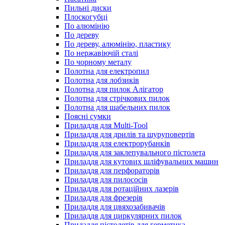
Пильні диски
Плоскогубці
По алюмінію
По дереву
По дереву, алюмінію, пластику
По нержавіючій сталі
По чорному металу
Полотна для електропил
Полотна для лобзиків
Полотна для пилок Алігатор
Полотна для стрічкових пилок
Полотна для шабельних пилок
Поясні сумки
Приладдя для Multi-Tool
Приладдя для дрилів та шуруповертів
Приладдя для електрорубанків
Приладдя для заклепувального пістолета
Приладдя для кутових шліфувальних машин
Приладдя для перфораторів
Приладдя для пилососів
Приладдя для ротаційних лазерів
Приладдя для фрезерів
Приладдя для цвяхозабивачів
Приладдя для циркулярних пилок
Приладдя пістолетів для герметика