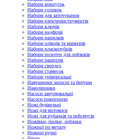
Набори викруток
Набори головок
Набори для заточування
Набори електроінструментів
Набори ключів
Набори надфілів
Набори напилків
Набори олівців та маркерів
Набори пласкозубців
Набори полотен для лобзиків
Набори рашпілів
Набори свердел
Набори стамесок
Набори універсальні
Навушники захисні та беруши
Наколінники
Насоси занурювальні
Насоси поверхневі
Ножі будівельні
Ножі для мотокоси
Ножі для рубанків та рейсмусів
Ножівки, пилки, лобзики
Ножиці по металу
Ножиці ручні
Нюти