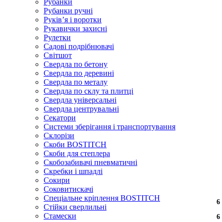
Рубанки
Рубанки ручні
Руківʼя і воротки
Рукавички захисні
Рулетки
Садові подрібнювачі
Світшот
Свердла по бетону
Свердла по деревині
Свердла по металу
Свердла по склу та плитці
Свердла універсальні
Свердла центрувальні
Секатори
Системи зберігання і транспортування
Склорізи
Скоби BOSTITCH
Скоби для степлера
Скобозабивачі пневматичні
Скребки і шпадлі
Сокири
Соковитискачі
Спеціальне кріплення BOSTITCH
6
6
6
6
6
6
6
6
6
6
6
6
6
6
Стійки сверлильні
Стамески
6
6
6
6
6
6
6
6
6
6
6
6
6
6