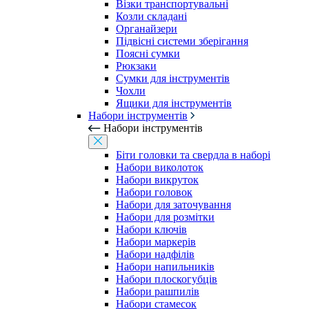
Візки транспортувальні
Козли складані
Органайзери
Підвісні системи зберігання
Поясні сумки
Рюкзаки
Сумки для інструментів
Чохли
Ящики для інструментів
Набори інструментів
Набори інструментів
Біти головки та свердла в наборі
Набори виколоток
Набори викруток
Набори головок
Набори для заточування
Набори для розмітки
Набори ключів
Набори маркерів
Набори надфілів
Набори напильників
Набори плоскогубців
Набори рашпилів
Набори стамесок