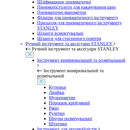
Шліфмашини пневматичні
Пневмопістолети для накачування шин
Пневматичні манометри
Фільтри для пневматичного інструменту
Приладдя для пневматичного інструменту
STANLEY
Шланги всмоктувальні
Шланги для стисненого повітря
Ручний інструмент та аксесуари STANLEY
Ручний інструмент та аксесуари STANLEY
Інструмент вимірювальний та розмічальний
Інструмент вимірювальний та
розмічальний
Кутники
Лінійки
Мультиметри
Порошок крейдяний
Рівні
Рулетки
Шнури розмічувальні
Штативи
Інструмент для автомобілістів