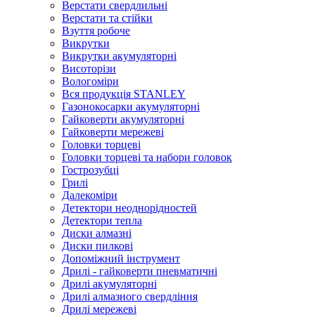
Верстати свердлильні
Верстати та стійки
Взуття робоче
Викрутки
Викрутки акумуляторні
Висоторізи
Вологоміри
Вся продукція STANLEY
Газонокосарки акумуляторні
Гайковерти акумуляторні
Гайковерти мережеві
Головки торцеві
Головки торцеві та набори головок
Гострозубці
Грилі
Далекоміри
Детектори неоднорідностей
Детектори тепла
Диски алмазні
Диски пилкові
Допоміжний інструмент
Дрилі - гайковерти пневматичні
Дрилі акумуляторні
Дрилі алмазного свердління
Дрилі мережеві