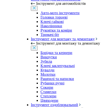
Інструмент для автомобілістів
Авто-мото інструменти
Головки торцеві
Ключі гайкові
Наколінники
Рукоятки та коміри
Тримачі біт
Інструмент для монтажу та демонтажу
Інструмент для монтажу та демонтажу
Борідки та кернери
Викрутки
Зубила
Ключі заклепувальні
Кувалди
Молотки
Рашпилі та напилки
Рубанки ручні
Сокири
Стамески
Степлери
Цвяходери
Інструмент оздоблювальний