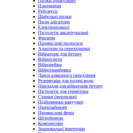
Пилки циркулярні
Плиткорізи
Рейсмуси
Шабельні пилки
Пили алігатори
Електроножиці
Пістолети заклепувальні
Фрезери
Промислові пилососи
Адаптери та перехідники
Вібратори для бетону
Віброплити
Віброрейки
Вібротрамбовки
Дрилі алмазного свердління
Резервуари для подачі води
Приладдя для вібраторів бетону
Пістолети для герметика
Станки сверлильні
Підйомники вакуумні
Цвяхозабивачі
Промислові фени
Штроборези
Компресори
Зварювальні інвертори