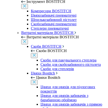
Інструмент BOSTITCH
Компресори BOSTITCH
Цвяхозабивачі пневматичні
Шпилькозабивний пістолет
Скобозабивачі пневматичні
Степлери пневматичні
Витратні матеріали BOSTITCH
Витратні матеріали BOSTITCH
Скоби BOSTITCH
Скоби BOSTITCH
Скоби для пакувального степлера
Скоби для скобозабивного пістолета
Скоби для степлерів
Цвяхи Bostitch
Цвяхи Bostitch
Цвяхи для цвяхів для підлогових
покриттів
Цвяхи для цвяхів-забивачів з
барабанною обоймою
Цвяхи для цвяхів-забивачів з прямою