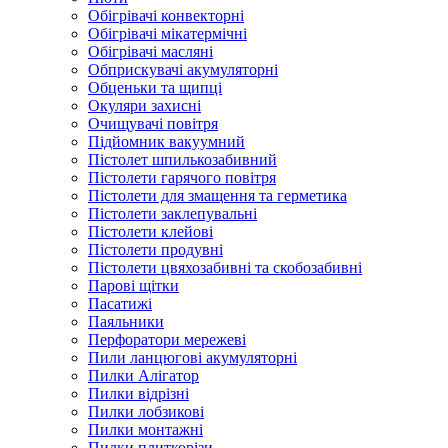
Обігрівачі конвекторні
Обігрівачі мікатермічні
Обігрівачі масляні
Обприскувачі акумуляторні
Обценьки та щипці
Окуляри захисні
Очищувачі повітря
Підйомник вакуумний
Пістолет шпилькозабивний
Пістолети гарячого повітря
Пістолети для змащення та герметика
Пістолети заклепувальні
Пістолети клейові
Пістолети продувні
Пістолети цвяхозабивні та скобозабивні
Парові щітки
Пасатижі
Паяльники
Перфоратори мережеві
Пили ланцюгові акумуляторні
Пилки Алігатор
Пилки відрізні
Пилки лобзикові
Пилки монтажні
Пилки плиткорізи