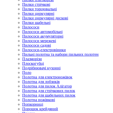
Пилки стрічкові
Пилки торцювальні
Пилки циркулярні
Пилки циркулярні дискові
Пилки шабельні
Пилососи
Пилососи автомобільні
Пилососи акумуляторні
Пилососи мережеві
Пилососи садові
Пилососи-електровіники
Пильні полотна та набори пильних полотен
Плазморізи
Плоскогубці
Подрібнювачі кухонні
Поло
Полотна для електроножівок
Полотна для лобзиків
Полотна для пилок Алігатор
Полотна для стрічкових пилок
Полотна для шабельних пилок
Полотна ножівкові
Попкорниці
Порошок крейдяний