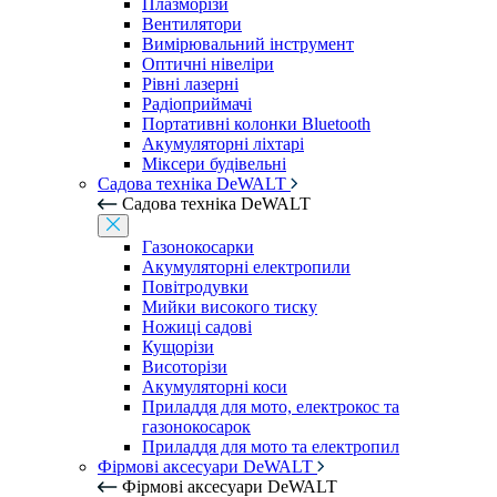
Плазморізи
Вентилятори
Вимірювальний інструмент
Оптичні нівеліри
Рівні лазерні
Радіоприймачі
Портативні колонки Bluetooth
Акумуляторні ліхтарі
Міксери будівельні
Садова техніка DeWALT
Садова техніка DeWALT
Газонокосарки
Акумуляторні електропили
Повітродувки
Мийки високого тиску
Ножиці садові
Кущорізи
Висоторізи
Акумуляторні коси
Приладдя для мото, електрокос та
газонокосарок
Приладдя для мото та електропил
Фірмові аксесуари DeWALT
Фірмові аксесуари DeWALT