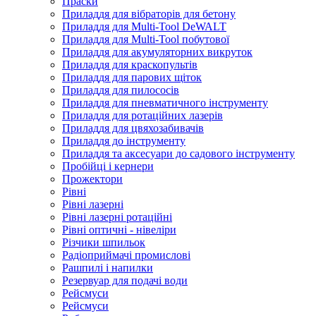
Праски
Приладдя для вібраторів для бетону
Приладдя для Multi-Tool DeWALT
Приладдя для Multi-Tool побутової
Приладдя для акумуляторних викруток
Приладдя для краскопультів
Приладдя для парових щіток
Приладдя для пилососів
Приладдя для пневматичного інструменту
Приладдя для ротаційних лазерів
Приладдя для цвяхозабивачів
Приладдя до інструменту
Приладдя та аксесуари до садового інструменту
Пробійці і кернери
Прожектори
Рівні
Рівні лазерні
Рівні лазерні ротаційні
Рівні оптичні - нівеліри
Різчики шпильок
Радіоприймачі промислові
Рашпилі і напилки
Резервуар для подачі води
Рейсмуси
Рейсмуси