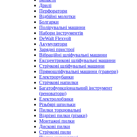
Дрилі
Перфоратори
Відбійні молотки
Болгарки
Полірувальні машини
Набори інструментів
DeWalt Flexvolt
Акумулятори
Зарядні пристрої
Вібраційні шліфувальні машини
Ексцентрикові шліфувальні машини
Стрічкові шліфувальні машини
Прямошліфувальні машини (гравери)
Електрорубанки
Стрічкові напилки
Багатофункціональний інструмент
(реноватори)
Електролобзики
Різьбярі шпильки
Пилки торцювальні
Відрізні пилки (різаки)
Монтажні пилки
Дискові пилки
Стрічкові пили