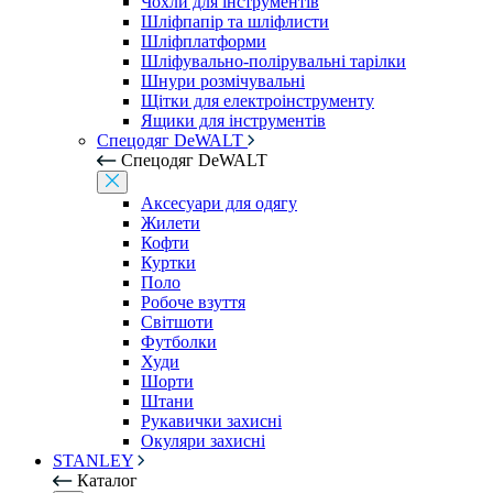
Чохли для інструментів
Шліфпапір та шліфлисти
Шліфплатформи
Шліфувально-полірувальні тарілки
Шнури розмічувальні
Щітки для електроінструменту
Ящики для інструментів
Спецодяг DeWALT
Спецодяг DeWALT
Аксесуари для одягу
Жилети
Кофти
Куртки
Поло
Робоче взуття
Світшоти
Футболки
Худи
Шорти
Штани
Рукавички захисні
Окуляри захисні
STANLEY
Каталог