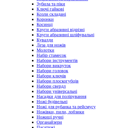
Зубила та піки
Ключі гайкові
Козли складані
Коронки
Косинці
Круги абразивні відрізні
Круги абразивні шліфувальні
Кувалди
Леза для ножів
Молотки
Набір стамесок
Набори інструментів
Набори викруток
Набори головок
Набори ключів
Набори плоскогубців
Набори свердл
Набори універсальні
Насадки для полірування
Ножі будівельні
Ножі для рубанка та рейсмусу
Ножівки, пили, лобзики
Ножиці ручні
Органайзери
Пасатижі