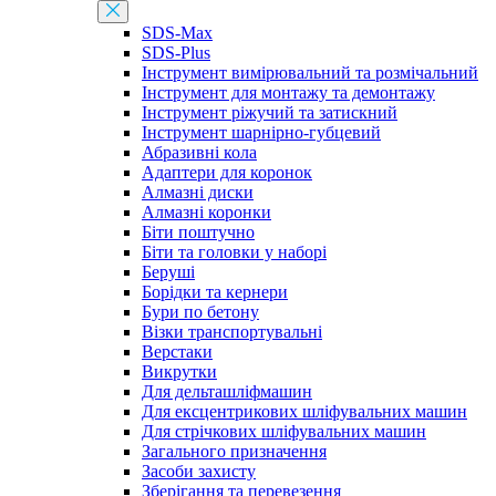
SDS-Max
SDS-Plus
Інструмент вимірювальний та розмічальний
Інструмент для монтажу та демонтажу
Інструмент ріжучий та затискний
Інструмент шарнірно-губцевий
Абразивні кола
Адаптери для коронок
Алмазні диски
Алмазні коронки
Біти поштучно
Біти та головки у наборі
Беруші
Борідки та кернери
Бури по бетону
Візки транспортувальні
Верстаки
Викрутки
Для дельташліфмашин
Для ексцентрикових шліфувальних машин
Для стрічкових шліфувальних машин
Загального призначення
Засоби захисту
Зберігання та перевезення