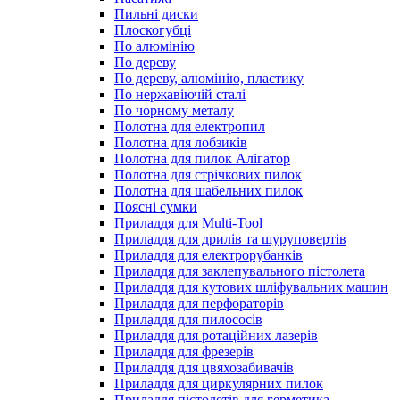
Пильні диски
Плоскогубці
По алюмінію
По дереву
По дереву, алюмінію, пластику
По нержавіючій сталі
По чорному металу
Полотна для електропил
Полотна для лобзиків
Полотна для пилок Алігатор
Полотна для стрічкових пилок
Полотна для шабельних пилок
Поясні сумки
Приладдя для Multi-Tool
Приладдя для дрилів та шуруповертів
Приладдя для електрорубанків
Приладдя для заклепувального пістолета
Приладдя для кутових шліфувальних машин
Приладдя для перфораторів
Приладдя для пилососів
Приладдя для ротаційних лазерів
Приладдя для фрезерів
Приладдя для цвяхозабивачів
Приладдя для циркулярних пилок
Приладдя пістолетів для герметика