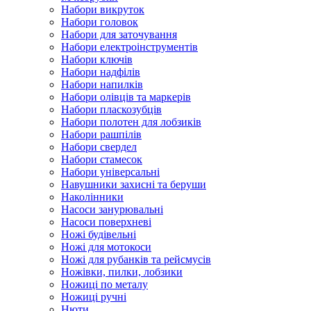
Набори викруток
Набори головок
Набори для заточування
Набори електроінструментів
Набори ключів
Набори надфілів
Набори напилків
Набори олівців та маркерів
Набори пласкозубців
Набори полотен для лобзиків
Набори рашпілів
Набори свердел
Набори стамесок
Набори універсальні
Навушники захисні та беруши
Наколінники
Насоси занурювальні
Насоси поверхневі
Ножі будівельні
Ножі для мотокоси
Ножі для рубанків та рейсмусів
Ножівки, пилки, лобзики
Ножиці по металу
Ножиці ручні
Нюти