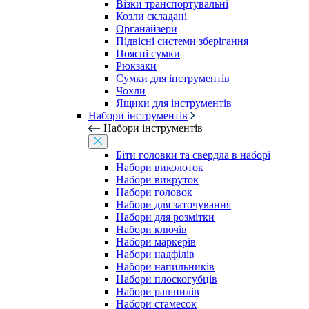
Візки транспортувальні
Козли складані
Органайзери
Підвісні системи зберігання
Поясні сумки
Рюкзаки
Сумки для інструментів
Чохли
Ящики для інструментів
Набори інструментів
Набори інструментів
Біти головки та свердла в наборі
Набори виколоток
Набори викруток
Набори головок
Набори для заточування
Набори для розмітки
Набори ключів
Набори маркерів
Набори надфілів
Набори напильників
Набори плоскогубців
Набори рашпилів
Набори стамесок