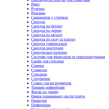
Рівні
Рулетки
Рюкзаки
Самонарізи у стрічках
Свердла
Свердла по бетону
Свердла по дереву
Свердла по металу
Свердла по склу та плитці
Свердла універсальні
Свердла центруючі
Свердлильні патрони
Системи для зберігання та транспортування
Скоби для степлера
Сокири
Стамески
Степлери
Струбцини
Сумки для інструментів
Тримачі цифенборів
Фрези по дереву
Цвяхи оцинковані для пістолета
Цвяходер
Цифенбори