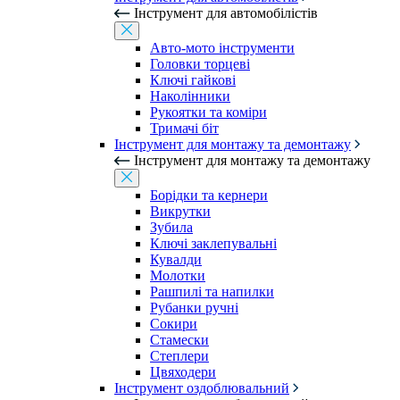
Інструмент для автомобілістів
Авто-мото інструменти
Головки торцеві
Ключі гайкові
Наколінники
Рукоятки та коміри
Тримачі біт
Інструмент для монтажу та демонтажу
Інструмент для монтажу та демонтажу
Борідки та кернери
Викрутки
Зубила
Ключі заклепувальні
Кувалди
Молотки
Рашпилі та напилки
Рубанки ручні
Сокири
Стамески
Степлери
Цвяходери
Інструмент оздоблювальний