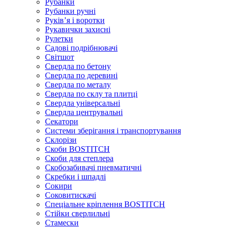
Рубанки
Рубанки ручні
Руківʼя і воротки
Рукавички захисні
Рулетки
Садові подрібнювачі
Світшот
Свердла по бетону
Свердла по деревині
Свердла по металу
Свердла по склу та плитці
Свердла універсальні
Свердла центрувальні
Секатори
Системи зберігання і транспортування
Склорізи
Скоби BOSTITCH
Скоби для степлера
Скобозабивачі пневматичні
Скребки і шпадлі
Сокири
Соковитискачі
Спеціальне кріплення BOSTITCH
Стійки сверлильні
Стамески