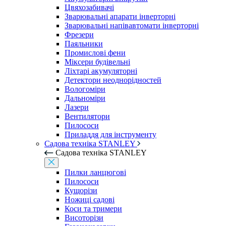
Цвяхозабивачі
Зварювальні апарати інверторні
Зварювальні напівавтомати інверторні
Фрезери
Паяльники
Промислові фени
Міксери будівельні
Ліхтарі акумуляторні
Детектори неоднорідностей
Вологоміри
Дальноміри
Лазери
Вентилятори
Пилососи
Приладдя для інструменту
Садова техніка STANLEY
Садова техніка STANLEY
Пилки ланцюгові
Пилососи
Кущорізи
Ножиці садові
Коси та тримери
Висоторізи