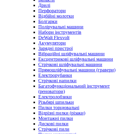
Дрилі
Перфоратори
Відбійні молотки
Болгарки
Полірувальні машини
Набори інструментів
DeWalt Flexvolt
Акумулятори
Зарядні пристрої
Вібраційні шліфувальні машини
Ексцентрикові шліфувальні машини
Стрічкові шліфувальні машини
Прямошліфувальні машини (гравери)
Електрорубанки
Стрічкові напилки
Багатофункціональний інструмент
(реноватори)
Електролобзики
Різьбярі шпильки
Пилки торцювальні
Відрізні пилки (різаки)
Монтажні пилки
Дискові пилки
Стрічкові пили