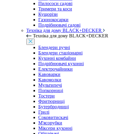
Пилососи садові
Тримери та коси
Кущорізи
Газонокосарки
Подрібнювачі садові
Техніка для дому BLACK+DECKER
Техніка для дому BLACK+DECKER
Блендери ручні
Блендери стаціонарні
Кухонні комбайни
Подрібнювачі кухонні
Електрочайники
Кавоварки
Кавомолки
Мультипечі
Попкорниці
Тостери
Фритюрниці
Бутербродниці
Грилі
Соковитискачі
М'ясорубки
Міксери кухонні
Обігрівачі