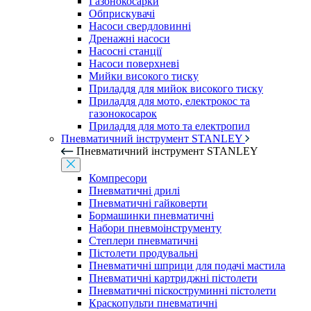
Газонокосарки
Обприскувачі
Насоси свердловинні
Дренажні насоси
Насосні станції
Насоси поверхневі
Мийки високого тиску
Приладдя для мийок високого тиску
Приладдя для мото, електрокос та
газонокосарок
Приладдя для мото та електропил
Пневматичний інструмент STANLEY
Пневматичний інструмент STANLEY
Компресори
Пневматичні дрилі
Пневматичні гайковерти
Бормашинки пневматичні
Набори пневмоінструменту
Степлери пневматичні
Пістолети продувальні
Пневматичні шприци для подачі мастила
Пневматичні картриджні пістолети
Пневматичні піскоструминні пістолети
Краскопульти пневматичні