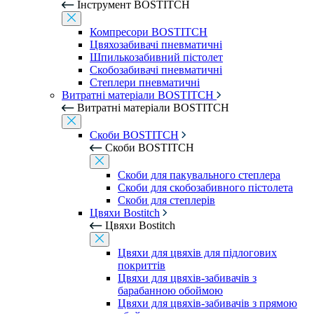
Інструмент BOSTITCH
Компресори BOSTITCH
Цвяхозабивачі пневматичні
Шпилькозабивний пістолет
Скобозабивачі пневматичні
Степлери пневматичні
Витратні матеріали BOSTITCH
Витратні матеріали BOSTITCH
Скоби BOSTITCH
Скоби BOSTITCH
Скоби для пакувального степлера
Скоби для скобозабивного пістолета
Скоби для степлерів
Цвяхи Bostitch
Цвяхи Bostitch
Цвяхи для цвяхів для підлогових
покриттів
Цвяхи для цвяхів-забивачів з
барабанною обоймою
Цвяхи для цвяхів-забивачів з прямою