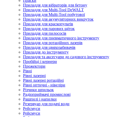
Праски
Приладдя для вібраторів для бетону
Приладдя для Multi-Tool DeWALT
Приладдя для Multi-Tool побутової
Приладдя для акумуляторних викруток
Приладдя для краскопультів
Приладдя для парових щіток
Приладдя для пилососів
Приладдя для пневматичного інструменту
Приладдя для ротаційних лазерів
Приладдя для цвяхозабивачів
Приладдя до інструменту
Приладдя та аксесуари до садового інструменту
Пробійці і кернери
Прожектори
Рівні
Рівні лазерні
Рівні лазерні ротаційні
Рівні оптичні - нівеліри
Різчики шпильок
Радіоприймачі промислові
Рашпилі і напилки
Резервуар для подачі води
Рейсмуси
Рейсмуси