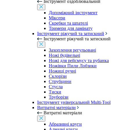
Інструмент оздоблювальний
Допоміжний інструмент
Міксери
Скребки та шпателі
Тримери для ламінату
Інструмент ріжучий та затискний
Інструмент ріжучий та затискний
Захоплення регульовані
Ножі будівельні
Ножі для рейсмусу та рубанка
Ножівки Пили Лобзики
Ножиці ручні
Склорізи
Струбцини
Стусла
Тиски
Труборізи
Інструмент універсальний Multi-Tool
Витратні матеріали
Витратні матеріали
Абразивні круги
Алмазні круги