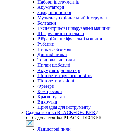
Набори інструментів
Акумулятори
Зарядні пристрої
Мультифункціональний інструмент
Болгарки
Ексцентрикові шліфувальні машини
Шліфмашини стрічкові
Вібраційні шліфувальні машини
Рубанки
Пилки лобзикові
Дискові пилки
Торцювальні пили
Пилки шабельні
Акумуляторні ліхтарі
Пістолети гарячого повітря
Пістолети клейові
Фрезери
Компресори
Краскопульти
Викрутки
Приладдя для інструменту
Садова техніка BLACK+DECKER
Садова техніка BLACK+DECKER
Ланцюгові пили