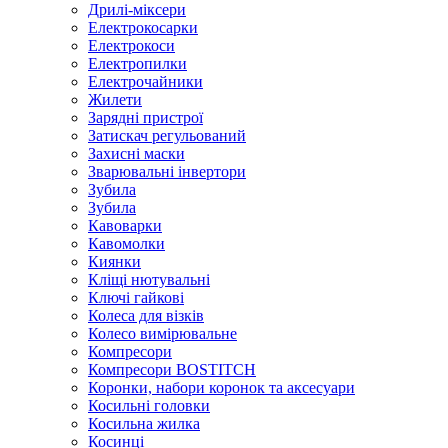
Дрилі-міксери
Електрокосарки
Електрокоси
Електропилки
Електрочайники
Жилети
Зарядні пристрої
Затискач регульований
Захисні маски
Зварювальні інвертори
Зубила
Зубила
Кавоварки
Кавомолки
Киянки
Кліщі нютувальні
Ключі гайкові
Колеса для візків
Колесо вимірювальне
Компресори
Компресори BOSTITCH
Коронки, набори коронок та аксесуари
Косильні головки
Косильна жилка
Косинці