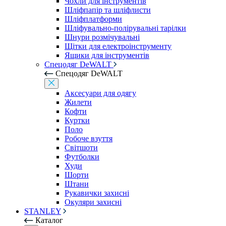
Чохли для інструментів
Шліфпапір та шліфлисти
Шліфплатформи
Шліфувально-полірувальні тарілки
Шнури розмічувальні
Щітки для електроінструменту
Ящики для інструментів
Спецодяг DeWALT
Спецодяг DeWALT
Аксесуари для одягу
Жилети
Кофти
Куртки
Поло
Робоче взуття
Світшоти
Футболки
Худи
Шорти
Штани
Рукавички захисні
Окуляри захисні
STANLEY
Каталог