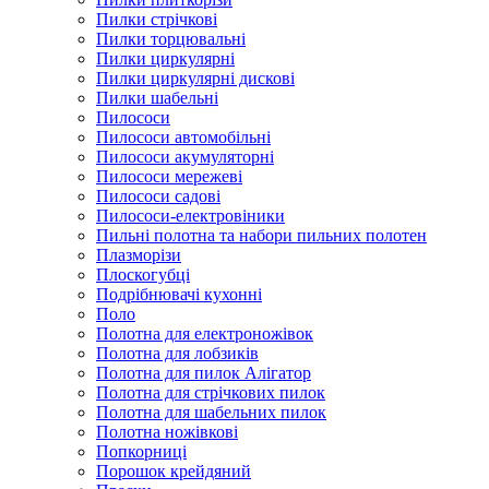
Пилки стрічкові
Пилки торцювальні
Пилки циркулярні
Пилки циркулярні дискові
Пилки шабельні
Пилососи
Пилососи автомобільні
Пилососи акумуляторні
Пилососи мережеві
Пилососи садові
Пилососи-електровіники
Пильні полотна та набори пильних полотен
Плазморізи
Плоскогубці
Подрібнювачі кухонні
Поло
Полотна для електроножівок
Полотна для лобзиків
Полотна для пилок Алігатор
Полотна для стрічкових пилок
Полотна для шабельних пилок
Полотна ножівкові
Попкорниці
Порошок крейдяний