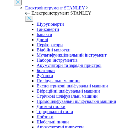
Електроінструмент STANLEY
Електроінструмент STANLEY
Шуруповерти
Гайковерти
Імпакти
Дрилі
Перфоратори
Відбійні молотки
Мультифункціональний інструмент
Набори інструментів
Акумулятори та зарядні пристрої
Болгарки
Рубанки
Полірувальні машини
Ексцентрикові шліфувальні машини
Вібраційні шліфувальні машини
Стрічкові шліфувальні машини
Прямошліфувальні шліфувальні машини
Дискові пилки
Торцювальні пили
Лобзики
Шабельні пилки
Акумуляторні викрутки