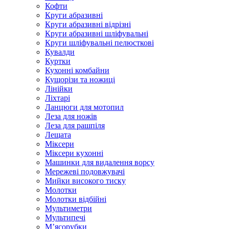
Кофти
Круги абразивні
Круги абразивні відрізні
Круги абразивні шліфувальні
Круги шліфувальні пелюсткові
Кувалди
Куртки
Кухонні комбайни
Кущорізи та ножиці
Лінійки
Ліхтарі
Ланцюги для мотопил
Леза для ножів
Леза для рашпіля
Лещата
Міксери
Міксери кухонні
Машинки для видалення ворсу
Мережеві подовжувачі
Мийки високого тиску
Молотки
Молотки відбійні
Мультиметри
Мультипечі
М’ясорубки