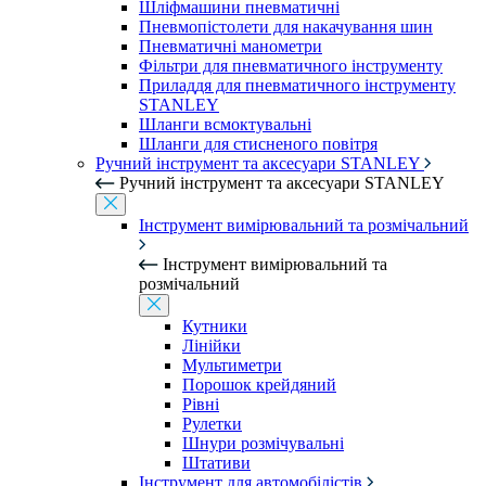
Шліфмашини пневматичні
Пневмопістолети для накачування шин
Пневматичні манометри
Фільтри для пневматичного інструменту
Приладдя для пневматичного інструменту
STANLEY
Шланги всмоктувальні
Шланги для стисненого повітря
Ручний інструмент та аксесуари STANLEY
Ручний інструмент та аксесуари STANLEY
Інструмент вимірювальний та розмічальний
Інструмент вимірювальний та
розмічальний
Кутники
Лінійки
Мультиметри
Порошок крейдяний
Рівні
Рулетки
Шнури розмічувальні
Штативи
Інструмент для автомобілістів