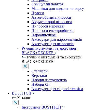
Очищувачі повітря
Машинки для видалення ворсу
Праски
Автомобільні пилососи
Акумуляторні пилососи
Пилососи мережеві
Пилососи електровіники
Пароочисники
Аксесуари для пароочисників
Аксесуари для пилососів
Ручний інструмент та аксесуари
BLACK+DECKER
Ручний інструмент та аксесуари
BLACK+DECKER
Степлери
Верстаки
Набори інструментів
Набори біт
Аксесуари для садової техніки
BOSTITCH
Каталог
Інструмент BOSTITCH