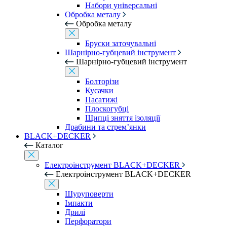
Набори універсальні
Обробка металу
Обробка металу
Бруски заточувальні
Шарнірно-губцевий інструмент
Шарнірно-губцевий інструмент
Болторізи
Кусачки
Пасатижі
Плоскогубці
Щипці зняття ізоляції
Драбини та стрем’янки
BLACK+DECKER
Каталог
Електроінструмент BLACK+DECKER
Електроінструмент BLACK+DECKER
Шуруповерти
Імпакти
Дрилі
Перфоратори