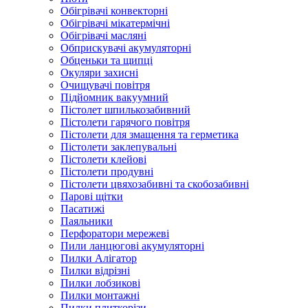
Обігрівачі конвекторні
Обігрівачі мікатермічні
Обігрівачі масляні
Обприскувачі акумуляторні
Обценьки та щипці
Окуляри захисні
Очищувачі повітря
Підйомник вакуумний
Пістолет шпилькозабивний
Пістолети гарячого повітря
Пістолети для змащення та герметика
Пістолети заклепувальні
Пістолети клейові
Пістолети продувні
Пістолети цвяхозабивні та скобозабивні
Парові щітки
Пасатижі
Паяльники
Перфоратори мережеві
Пили ланцюгові акумуляторні
Пилки Алігатор
Пилки відрізні
Пилки лобзикові
Пилки монтажні
Пилки плиткорізи