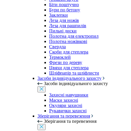
Біти поштучно
Бури по бетону
Заклепки
Леза для ножів
Леза для рашпилів
Пильні диски
Полотна для електропил
Полотна ножівкові
Свердла
Скоби для степлера
Термоклей
Фрези по дереву
Цвяхи для степлера
Шліфпапір та шліфлисти
Засоби індивідуального захисту
Засоби індивідуального захисту
Захисні навушники
Маски захисні
Окуляри захисні
Рукавички захисні
Зберігання та перевезення
Зберігання та перевезення