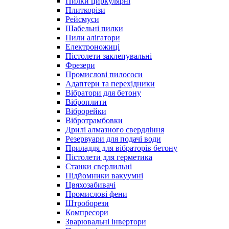
Пилки циркулярні
Плиткорізи
Рейсмуси
Шабельні пилки
Пили алігатори
Електроножиці
Пістолети заклепувальні
Фрезери
Промислові пилососи
Адаптери та перехідники
Вібратори для бетону
Віброплити
Віброрейки
Вібротрамбовки
Дрилі алмазного свердління
Резервуари для подачі води
Приладдя для вібраторів бетону
Пістолети для герметика
Станки сверлильні
Підйомники вакуумні
Цвяхозабивачі
Промислові фени
Штроборези
Компресори
Зварювальні інвертори