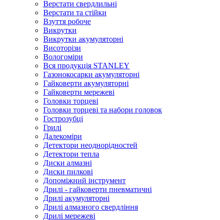
Верстати свердлильні
Верстати та стійки
Взуття робоче
Викрутки
Викрутки акумуляторні
Висоторізи
Вологоміри
Вся продукція STANLEY
Газонокосарки акумуляторні
Гайковерти акумуляторні
Гайковерти мережеві
Головки торцеві
Головки торцеві та набори головок
Гострозубці
Грилі
Далекоміри
Детектори неоднорідностей
Детектори тепла
Диски алмазні
Диски пилкові
Допоміжний інструмент
Дрилі - гайковерти пневматичні
Дрилі акумуляторні
Дрилі алмазного свердління
Дрилі мережеві