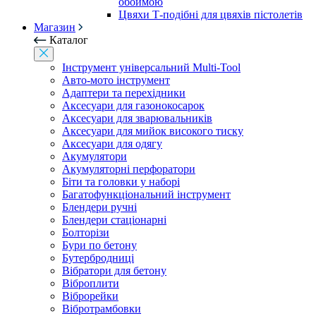
обоймою
Цвяхи Т-подібні для цвяхів пістолетів
Магазин
Каталог
Інструмент універсальний Multi-Tool
Авто-мото інструмент
Адаптери та перехідники
Аксесуари для газонокосарок
Аксесуари для зварювальників
Аксесуари для мийок високого тиску
Аксесуари для одягу
Акумулятори
Акумуляторні перфоратори
Біти та головки у наборі
Багатофункціональний інструмент
Блендери ручні
Блендери стаціонарні
Болторізи
Бури по бетону
Бутербродниці
Вібратори для бетону
Віброплити
Віброрейки
Вібротрамбовки