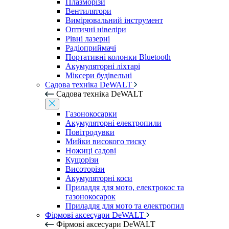
Плазморізи
Вентилятори
Вимірювальний інструмент
Оптичні нівеліри
Рівні лазерні
Радіоприймачі
Портативні колонки Bluetooth
Акумуляторні ліхтарі
Міксери будівельні
Садова техніка DeWALT
Садова техніка DeWALT
Газонокосарки
Акумуляторні електропили
Повітродувки
Мийки високого тиску
Ножиці садові
Кущорізи
Висоторізи
Акумуляторні коси
Приладдя для мото, електрокос та
газонокосарок
Приладдя для мото та електропил
Фірмові аксесуари DeWALT
Фірмові аксесуари DeWALT