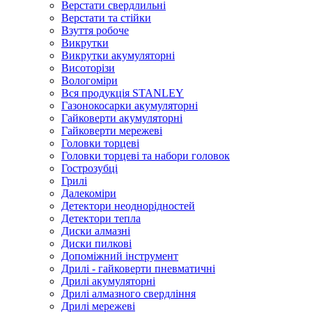
Верстати свердлильні
Верстати та стійки
Взуття робоче
Викрутки
Викрутки акумуляторні
Висоторізи
Вологоміри
Вся продукція STANLEY
Газонокосарки акумуляторні
Гайковерти акумуляторні
Гайковерти мережеві
Головки торцеві
Головки торцеві та набори головок
Гострозубці
Грилі
Далекоміри
Детектори неоднорідностей
Детектори тепла
Диски алмазні
Диски пилкові
Допоміжний інструмент
Дрилі - гайковерти пневматичні
Дрилі акумуляторні
Дрилі алмазного свердління
Дрилі мережеві