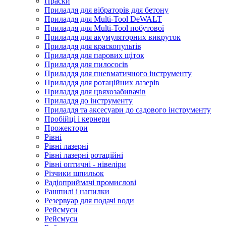
Праски
Приладдя для вібраторів для бетону
Приладдя для Multi-Tool DeWALT
Приладдя для Multi-Tool побутової
Приладдя для акумуляторних викруток
Приладдя для краскопультів
Приладдя для парових щіток
Приладдя для пилососів
Приладдя для пневматичного інструменту
Приладдя для ротаційних лазерів
Приладдя для цвяхозабивачів
Приладдя до інструменту
Приладдя та аксесуари до садового інструменту
Пробійці і кернери
Прожектори
Рівні
Рівні лазерні
Рівні лазерні ротаційні
Рівні оптичні - нівеліри
Різчики шпильок
Радіоприймачі промислові
Рашпилі і напилки
Резервуар для подачі води
Рейсмуси
Рейсмуси