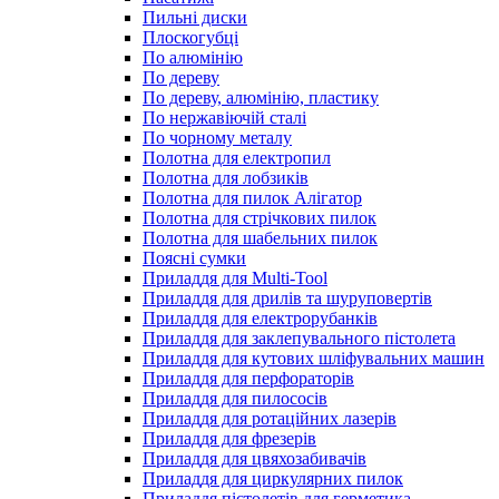
Пильні диски
Плоскогубці
По алюмінію
По дереву
По дереву, алюмінію, пластику
По нержавіючій сталі
По чорному металу
Полотна для електропил
Полотна для лобзиків
Полотна для пилок Алігатор
Полотна для стрічкових пилок
Полотна для шабельних пилок
Поясні сумки
Приладдя для Multi-Tool
Приладдя для дрилів та шуруповертів
Приладдя для електрорубанків
Приладдя для заклепувального пістолета
Приладдя для кутових шліфувальних машин
Приладдя для перфораторів
Приладдя для пилососів
Приладдя для ротаційних лазерів
Приладдя для фрезерів
Приладдя для цвяхозабивачів
Приладдя для циркулярних пилок
Приладдя пістолетів для герметика