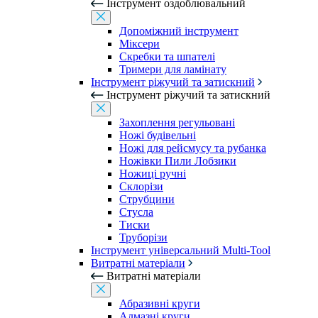
Інструмент оздоблювальний
Допоміжний інструмент
Міксери
Скребки та шпателі
Тримери для ламінату
Інструмент ріжучий та затискний
Інструмент ріжучий та затискний
Захоплення регульовані
Ножі будівельні
Ножі для рейсмусу та рубанка
Ножівки Пили Лобзики
Ножиці ручні
Склорізи
Струбцини
Стусла
Тиски
Труборізи
Інструмент універсальний Multi-Tool
Витратні матеріали
Витратні матеріали
Абразивні круги
Алмазні круги