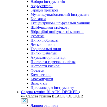
Набори інструментів
Акумулятори
Зарядні пристрої
Мультифункціональний інструмент
Болгарки
Ексцентрикові шліфувальні машини
Шліфмашини стрічкові
Вібраційні шліфувальні машини
Рубанки
Пилки лобзикові
Дискові пилки
Торцювальні пили
Пилки шабельні
Акумуляторні ліхтарі
Пістолети гарячого повітря
Пістолети клейові
Фрезери
Компресори
Краскопульти
Викрутки
Приладдя для інструменту
Садова техніка BLACK+DECKER
Садова техніка BLACK+DECKER
Ланцюгові пили