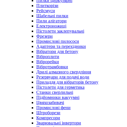
Пилки циркулярні
Плиткорізи
Рейсмуси
Шабельні пилки
Пили алігатори
Електроножиці
Пістолети заклепувальні
Фрезери
Промислові пилососи
Адаптери та перехідники
Вібратори для бетону
Віброплити
Віброрейки
Вібротрамбовки
Дрилі алмазного свердління
Резервуари для подачі води
Приладдя для вібраторів бетону
Пістолети для герметика
Станки сверлильні
Підйомники вакуумні
Цвяхозабивачі
Промислові фени
Штроборези
Компресори
Зварювальні інвертори