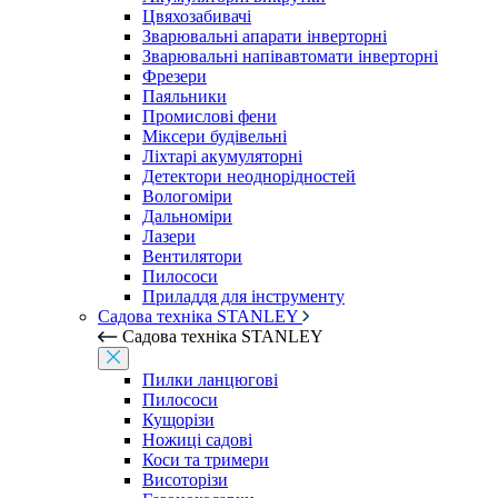
Цвяхозабивачі
Зварювальні апарати інверторні
Зварювальні напівавтомати інверторні
Фрезери
Паяльники
Промислові фени
Міксери будівельні
Ліхтарі акумуляторні
Детектори неоднорідностей
Вологоміри
Дальноміри
Лазери
Вентилятори
Пилососи
Приладдя для інструменту
Садова техніка STANLEY
Садова техніка STANLEY
Пилки ланцюгові
Пилососи
Кущорізи
Ножиці садові
Коси та тримери
Висоторізи