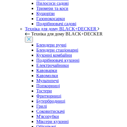
Пилососи садові
Тримери та коси
Кущорізи
Газонокосарки
Подрібнювачі садові
Техніка для дому BLACK+DECKER
Техніка для дому BLACK+DECKER
Блендери ручні
Блендери стаціонарні
Кухонні комбайни
Подрібнювачі кухонні
Електрочайники
Кавоварки
Кавомолки
Мультипечі
Попкорниці
Тостери
Фритюрниці
Бутербродниці
Грилі
Соковитискачі
М'ясорубки
Міксери кухонні
Обігрівачі