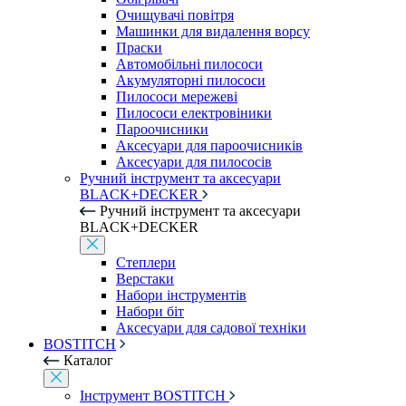
Очищувачі повітря
Машинки для видалення ворсу
Праски
Автомобільні пилососи
Акумуляторні пилососи
Пилососи мережеві
Пилососи електровіники
Пароочисники
Аксесуари для пароочисників
Аксесуари для пилососів
Ручний інструмент та аксесуари
BLACK+DECKER
Ручний інструмент та аксесуари
BLACK+DECKER
Степлери
Верстаки
Набори інструментів
Набори біт
Аксесуари для садової техніки
BOSTITCH
Каталог
Інструмент BOSTITCH