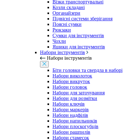
Візки транспортувальні
Козли складані
Органайзери
Підвісні системи зберігання
Поясні сумки
Рюкзаки
Сумки для інструментів
Чохли
Ящики для інструментів
Набори інструментів
Набори інструментів
Біти головки та свердла в наборі
Набори виколоток
Набори викруток
Набори головок
Набори для заточування
Набори для розмітки
Набори ключів
Набори маркерів
Набори надфілів
Набори напильників
Набори плоскогубців
Набори рашпилів
Набори стамесок