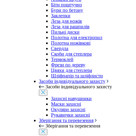
Біти поштучно
Бури по бетону
Заклепки
Леза для ножів
Леза для рашпилів
Пильні диски
Полотна для електропил
Полотна ножівкові
Свердла
Скоби для степлера
Термоклей
Фрези по дереву
Цвяхи для степлера
Шліфпапір та шліфлисти
Засоби індивідуального захисту
Засоби індивідуального захисту
Захисні навушники
Маски захисні
Окуляри захисні
Рукавички захисні
Зберігання та перевезення
Зберігання та перевезення