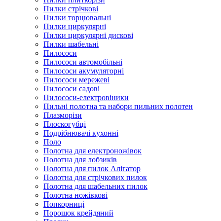
Пилки стрічкові
Пилки торцювальні
Пилки циркулярні
Пилки циркулярні дискові
Пилки шабельні
Пилососи
Пилососи автомобільні
Пилососи акумуляторні
Пилососи мережеві
Пилососи садові
Пилососи-електровіники
Пильні полотна та набори пильних полотен
Плазморізи
Плоскогубці
Подрібнювачі кухонні
Поло
Полотна для електроножівок
Полотна для лобзиків
Полотна для пилок Алігатор
Полотна для стрічкових пилок
Полотна для шабельних пилок
Полотна ножівкові
Попкорниці
Порошок крейдяний