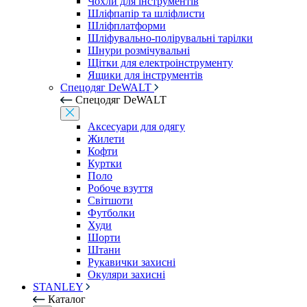
Чохли для інструментів
Шліфпапір та шліфлисти
Шліфплатформи
Шліфувально-полірувальні тарілки
Шнури розмічувальні
Щітки для електроінструменту
Ящики для інструментів
Спецодяг DeWALT
Спецодяг DeWALT
Аксесуари для одягу
Жилети
Кофти
Куртки
Поло
Робоче взуття
Світшоти
Футболки
Худи
Шорти
Штани
Рукавички захисні
Окуляри захисні
STANLEY
Каталог