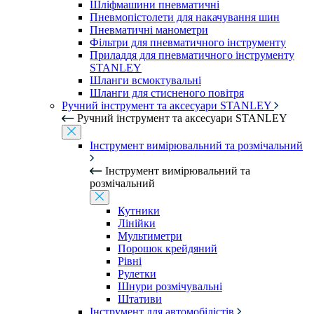
Шліфмашини пневматичні
Пневмопістолети для накачування шин
Пневматичні манометри
Фільтри для пневматичного інструменту
Приладдя для пневматичного інструменту
STANLEY
Шланги всмоктувальні
Шланги для стисненого повітря
Ручний інструмент та аксесуари STANLEY
Ручний інструмент та аксесуари STANLEY
Інструмент вимірювальний та розмічальний
Інструмент вимірювальний та
розмічальний
Кутники
Лінійки
Мультиметри
Порошок крейдяний
Рівні
Рулетки
Шнури розмічувальні
Штативи
Інструмент для автомобілістів