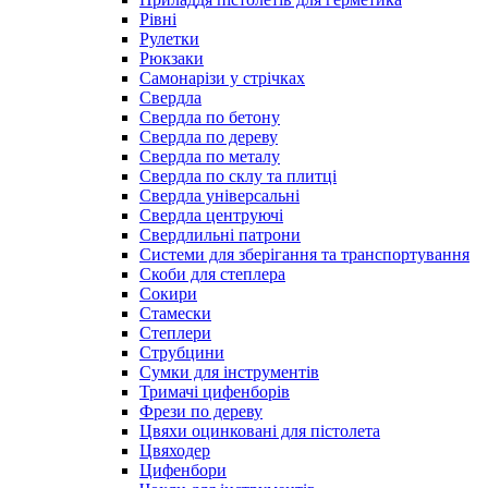
Рівні
Рулетки
Рюкзаки
Самонарізи у стрічках
Свердла
Свердла по бетону
Свердла по дереву
Свердла по металу
Свердла по склу та плитці
Свердла універсальні
Свердла центруючі
Свердлильні патрони
Системи для зберігання та транспортування
Скоби для степлера
Сокири
Стамески
Степлери
Струбцини
Сумки для інструментів
Тримачі цифенборів
Фрези по дереву
Цвяхи оцинковані для пістолета
Цвяходер
Цифенбори