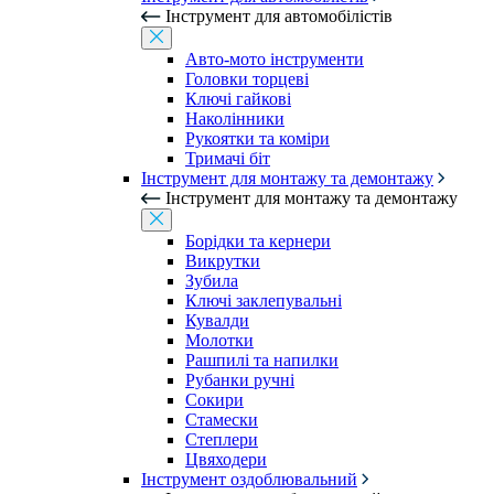
Інструмент для автомобілістів
Авто-мото інструменти
Головки торцеві
Ключі гайкові
Наколінники
Рукоятки та коміри
Тримачі біт
Інструмент для монтажу та демонтажу
Інструмент для монтажу та демонтажу
Борідки та кернери
Викрутки
Зубила
Ключі заклепувальні
Кувалди
Молотки
Рашпилі та напилки
Рубанки ручні
Сокири
Стамески
Степлери
Цвяходери
Інструмент оздоблювальний