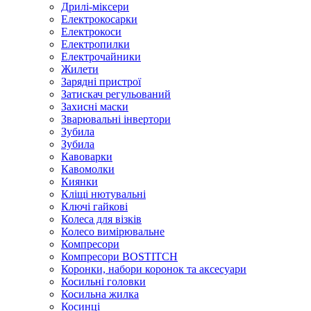
Дрилі-міксери
Електрокосарки
Електрокоси
Електропилки
Електрочайники
Жилети
Зарядні пристрої
Затискач регульований
Захисні маски
Зварювальні інвертори
Зубила
Зубила
Кавоварки
Кавомолки
Киянки
Кліщі нютувальні
Ключі гайкові
Колеса для візків
Колесо вимірювальне
Компресори
Компресори BOSTITCH
Коронки, набори коронок та аксесуари
Косильні головки
Косильна жилка
Косинці