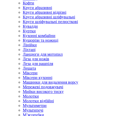
Кофти
Круги абразивні
Круги абразивні відрізні
Круги абразивні шліфувальні
Круги шліфувальні пелюсткові
Кувалди
Куртки
Кухонні комбайни
Кущорізи та ножиці
Лінійки
Ліхтарі
Ланцюги для мотопил
Леза для ножів
Леза для рашпіля
Лещата
Міксери
Міксери кухонні
Машинки для видалення ворсу
Мережеві подовжувачі
Мийки високого тиску
Молотки
Молотки відбійні
Мультиметри
Мультипечі
М’ясорубки