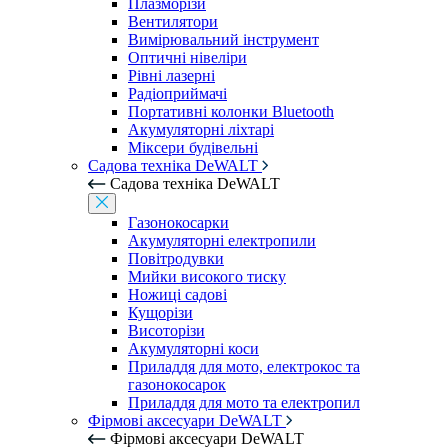
Плазморізи
Вентилятори
Вимірювальний інструмент
Оптичні нівеліри
Рівні лазерні
Радіоприймачі
Портативні колонки Bluetooth
Акумуляторні ліхтарі
Міксери будівельні
Садова техніка DeWALT
Садова техніка DeWALT
Газонокосарки
Акумуляторні електропили
Повітродувки
Мийки високого тиску
Ножиці садові
Кущорізи
Висоторізи
Акумуляторні коси
Приладдя для мото, електрокос та
газонокосарок
Приладдя для мото та електропил
Фірмові аксесуари DeWALT
Фірмові аксесуари DeWALT