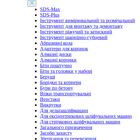
SDS-Max
SDS-Plus
Інструмент вимірювальний та розмічальний
Інструмент для монтажу та демонтажу
Інструмент ріжучий та затискний
Інструмент шарнірно-губцевий
Абразивні кола
Адаптери для коронок
Алмазні диски
Алмазні коронки
Біти поштучно
Біти та головки у наборі
Беруші
Борідки та кернери
Бури по бетону
Візки транспортувальні
Верстаки
Викрутки
Для дельташліфмашин
Для ексцентрикових шліфувальних машин
Для стрічкових шліфувальних машин
Загального призначення
Засоби захисту
Зберігання та перевезення