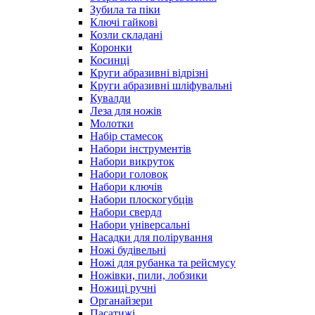
Зубила та піки
Ключі гайкові
Козли складані
Коронки
Косинці
Круги абразивні відрізні
Круги абразивні шліфувальні
Кувалди
Леза для ножів
Молотки
Набір стамесок
Набори інструментів
Набори викруток
Набори головок
Набори ключів
Набори плоскогубців
Набори свердл
Набори універсальні
Насадки для полірування
Ножі будівельні
Ножі для рубанка та рейсмусу
Ножівки, пили, лобзики
Ножиці ручні
Органайзери
Пасатижі