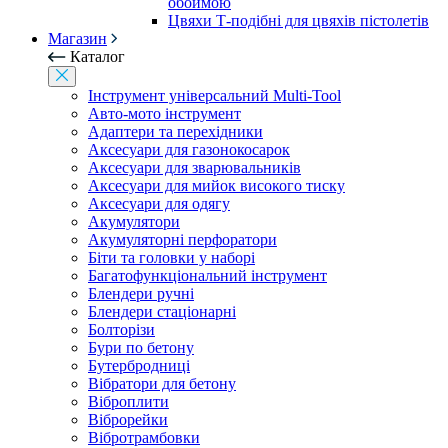
обоймою
Цвяхи Т-подібні для цвяхів пістолетів
Магазин
Каталог
Інструмент універсальний Multi-Tool
Авто-мото інструмент
Адаптери та перехідники
Аксесуари для газонокосарок
Аксесуари для зварювальників
Аксесуари для мийок високого тиску
Аксесуари для одягу
Акумулятори
Акумуляторні перфоратори
Біти та головки у наборі
Багатофункціональний інструмент
Блендери ручні
Блендери стаціонарні
Болторізи
Бури по бетону
Бутербродниці
Вібратори для бетону
Віброплити
Віброрейки
Вібротрамбовки