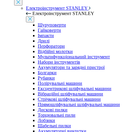
Електроінструмент STANLEY
Електроінструмент STANLEY
Шуруповерти
Гайковерти
Імпакти
Дрилі
Перфоратори
Відбійні молотки
Мультифункціональний інструмент
Набори інструментів
Акумулятори та зарядні пристрої
Болгарки
Рубанки
Полірувальні машини
Ексцентрикові шліфувальні машини
Вібраційні шліфувальні машини
Стрічкові шліфувальні машини
Прямошліфувальні шліфувальні машини
Дискові пилки
Торцювальні пили
Лобзики
Шабельні пилки
Акумуляторні викрутки