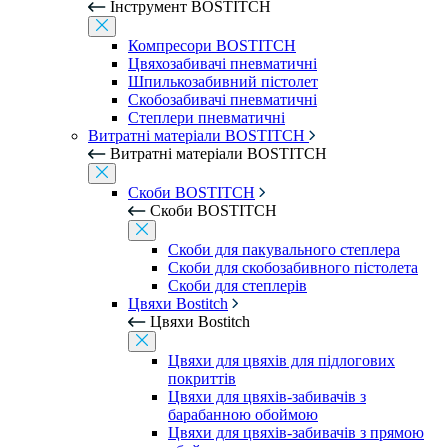
Інструмент BOSTITCH
Компресори BOSTITCH
Цвяхозабивачі пневматичні
Шпилькозабивний пістолет
Скобозабивачі пневматичні
Степлери пневматичні
Витратні матеріали BOSTITCH
Витратні матеріали BOSTITCH
Скоби BOSTITCH
Скоби BOSTITCH
Скоби для пакувального степлера
Скоби для скобозабивного пістолета
Скоби для степлерів
Цвяхи Bostitch
Цвяхи Bostitch
Цвяхи для цвяхів для підлогових
покриттів
Цвяхи для цвяхів-забивачів з
барабанною обоймою
Цвяхи для цвяхів-забивачів з прямою