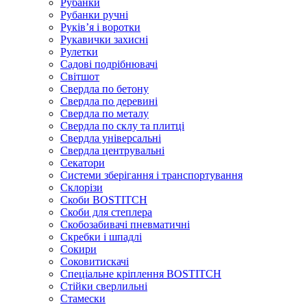
Рубанки
Рубанки ручні
Руківʼя і воротки
Рукавички захисні
Рулетки
Садові подрібнювачі
Світшот
Свердла по бетону
Свердла по деревині
Свердла по металу
Свердла по склу та плитці
Свердла універсальні
Свердла центрувальні
Секатори
Системи зберігання і транспортування
Склорізи
Скоби BOSTITCH
Скоби для степлера
Скобозабивачі пневматичні
Скребки і шпадлі
Сокири
Соковитискачі
Спеціальне кріплення BOSTITCH
Стійки сверлильні
Стамески