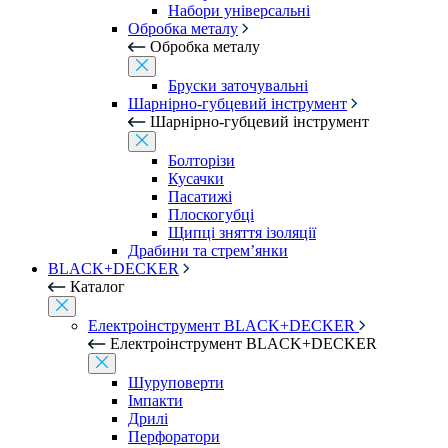
Набори універсальні
Обробка металу
Обробка металу
Бруски заточувальні
Шарнірно-губцевий інструмент
Шарнірно-губцевий інструмент
Болторізи
Кусачки
Пасатижі
Плоскогубці
Щипці зняття ізоляції
Драбини та стрем’янки
BLACK+DECKER
Каталог
Електроінструмент BLACK+DECKER
Електроінструмент BLACK+DECKER
Шуруповерти
Імпакти
Дрилі
Перфоратори