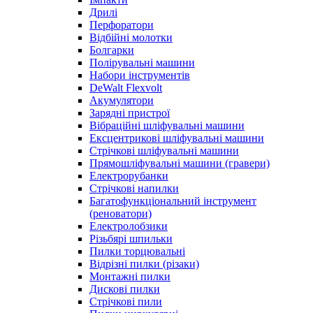
Дрилі
Перфоратори
Відбійні молотки
Болгарки
Полірувальні машини
Набори інструментів
DeWalt Flexvolt
Акумулятори
Зарядні пристрої
Вібраційні шліфувальні машини
Ексцентрикові шліфувальні машини
Стрічкові шліфувальні машини
Прямошліфувальні машини (гравери)
Електрорубанки
Стрічкові напилки
Багатофункціональний інструмент
(реноватори)
Електролобзики
Різьбярі шпильки
Пилки торцювальні
Відрізні пилки (різаки)
Монтажні пилки
Дискові пилки
Стрічкові пили