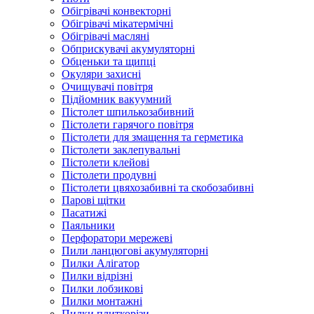
Обігрівачі конвекторні
Обігрівачі мікатермічні
Обігрівачі масляні
Обприскувачі акумуляторні
Обценьки та щипці
Окуляри захисні
Очищувачі повітря
Підйомник вакуумний
Пістолет шпилькозабивний
Пістолети гарячого повітря
Пістолети для змащення та герметика
Пістолети заклепувальні
Пістолети клейові
Пістолети продувні
Пістолети цвяхозабивні та скобозабивні
Парові щітки
Пасатижі
Паяльники
Перфоратори мережеві
Пили ланцюгові акумуляторні
Пилки Алігатор
Пилки відрізні
Пилки лобзикові
Пилки монтажні
Пилки плиткорізи