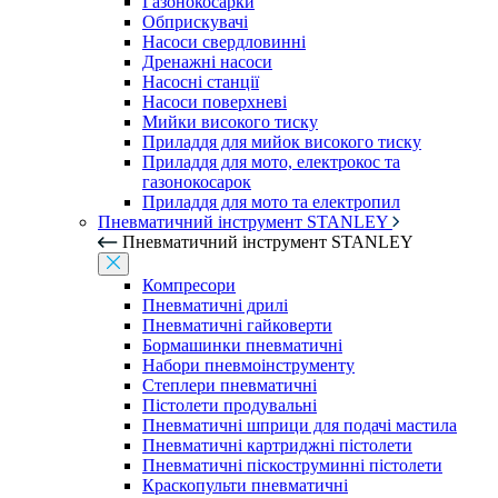
Газонокосарки
Обприскувачі
Насоси свердловинні
Дренажні насоси
Насосні станції
Насоси поверхневі
Мийки високого тиску
Приладдя для мийок високого тиску
Приладдя для мото, електрокос та
газонокосарок
Приладдя для мото та електропил
Пневматичний інструмент STANLEY
Пневматичний інструмент STANLEY
Компресори
Пневматичні дрилі
Пневматичні гайковерти
Бормашинки пневматичні
Набори пневмоінструменту
Степлери пневматичні
Пістолети продувальні
Пневматичні шприци для подачі мастила
Пневматичні картриджні пістолети
Пневматичні піскоструминні пістолети
Краскопульти пневматичні