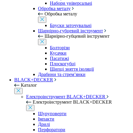
Набори універсальні
Обробка металу
Обробка металу
Бруски заточувальні
Шарнірно-губцевий інструмент
Шарнірно-губцевий інструмент
Болторізи
Кусачки
Пасатижі
Плоскогубці
Щипці зняття ізоляції
Драбини та стрем’янки
BLACK+DECKER
Каталог
Електроінструмент BLACK+DECKER
Електроінструмент BLACK+DECKER
Шуруповерти
Імпакти
Дрилі
Перфоратори