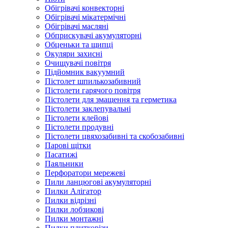
Обігрівачі конвекторні
Обігрівачі мікатермічні
Обігрівачі масляні
Обприскувачі акумуляторні
Обценьки та щипці
Окуляри захисні
Очищувачі повітря
Підйомник вакуумний
Пістолет шпилькозабивний
Пістолети гарячого повітря
Пістолети для змащення та герметика
Пістолети заклепувальні
Пістолети клейові
Пістолети продувні
Пістолети цвяхозабивні та скобозабивні
Парові щітки
Пасатижі
Паяльники
Перфоратори мережеві
Пили ланцюгові акумуляторні
Пилки Алігатор
Пилки відрізні
Пилки лобзикові
Пилки монтажні
Пилки плиткорізи