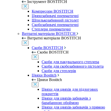
Інструмент BOSTITCH
Компресори BOSTITCH
Цвяхозабивачі пневматичні
Шпилькозабивний пістолет
Скобозабивачі пневматичні
Степлери пневматичні
Витратні матеріали BOSTITCH
Витратні матеріали BOSTITCH
Скоби BOSTITCH
Скоби BOSTITCH
Скоби для пакувального степлера
Скоби для скобозабивного пістолета
Скоби для степлерів
Цвяхи Bostitch
Цвяхи Bostitch
Цвяхи для цвяхів для підлогових
покриттів
Цвяхи для цвяхів-забивачів з
барабанною обоймою
Цвяхи для цвяхів-забивачів з прямою