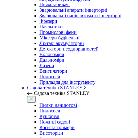
Цвяхозабивачі
Зварювальні апарати інверторні
Зварювальні напівавтомати інверторні
Фрезери
Паяльники
Промислові фени
Міксери будівельні
Ліхтарі акумуляторні
Детектори неоднорідностей
Вологоміри
Дальноміри
Лазери
Вентилятори
Пилососи
Приладдя для інструменту
Садова техніка STANLEY
Садова техніка STANLEY
Пилки ланцюгові
Пилососи
Кущорізи
Ножиці садові
Коси та тримери
Висоторізи