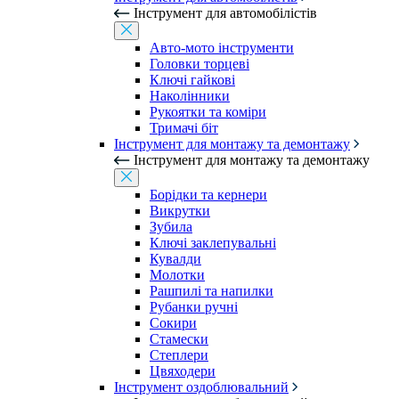
Інструмент для автомобілістів
Авто-мото інструменти
Головки торцеві
Ключі гайкові
Наколінники
Рукоятки та коміри
Тримачі біт
Інструмент для монтажу та демонтажу
Інструмент для монтажу та демонтажу
Борідки та кернери
Викрутки
Зубила
Ключі заклепувальні
Кувалди
Молотки
Рашпилі та напилки
Рубанки ручні
Сокири
Стамески
Степлери
Цвяходери
Інструмент оздоблювальний