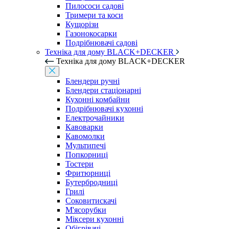
Пилососи садові
Тримери та коси
Кущорізи
Газонокосарки
Подрібнювачі садові
Техніка для дому BLACK+DECKER
Техніка для дому BLACK+DECKER
Блендери ручні
Блендери стаціонарні
Кухонні комбайни
Подрібнювачі кухонні
Електрочайники
Кавоварки
Кавомолки
Мультипечі
Попкорниці
Тостери
Фритюрниці
Бутербродниці
Грилі
Соковитискачі
М'ясорубки
Міксери кухонні
Обігрівачі