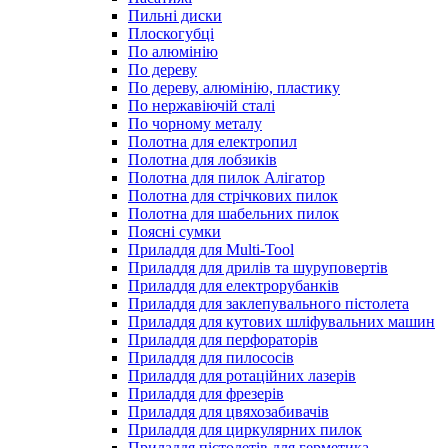
Пильні диски
Плоскогубці
По алюмінію
По дереву
По дереву, алюмінію, пластику
По нержавіючій сталі
По чорному металу
Полотна для електропил
Полотна для лобзиків
Полотна для пилок Алігатор
Полотна для стрічкових пилок
Полотна для шабельних пилок
Поясні сумки
Приладдя для Multi-Tool
Приладдя для дрилів та шуруповертів
Приладдя для електрорубанків
Приладдя для заклепувального пістолета
Приладдя для кутових шліфувальних машин
Приладдя для перфораторів
Приладдя для пилососів
Приладдя для ротаційних лазерів
Приладдя для фрезерів
Приладдя для цвяхозабивачів
Приладдя для циркулярних пилок
Приладдя пістолетів для герметика