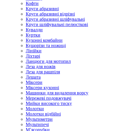
Кофти
Круги абразивні
Круги абразивні відрізні
Круги абразивні шліфувальні
Круги шліфувальні пелюсткові
Кувалди
Куртки
Кухонні комбайни
Кущорізи та ножиці
Лінійки
Ліхтарі
Ланцюги для мотопил
Леза для ножів
Леза для рашпіля
Лещата
Міксери
Міксери кухонні
Машинки для видалення ворсу
Мережеві подовжувачі
Мийки високого тиску
Молотки
Молотки відбійні
Мультиметри
Мультипечі
М’ясорубки