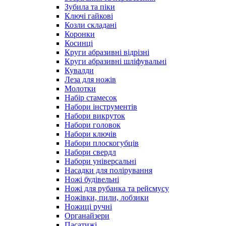
Зубила та піки
Ключі гайкові
Козли складані
Коронки
Косинці
Круги абразивні відрізні
Круги абразивні шліфувальні
Кувалди
Леза для ножів
Молотки
Набір стамесок
Набори інструментів
Набори викруток
Набори головок
Набори ключів
Набори плоскогубців
Набори свердл
Набори універсальні
Насадки для полірування
Ножі будівельні
Ножі для рубанка та рейсмусу
Ножівки, пили, лобзики
Ножиці ручні
Органайзери
Пасатижі