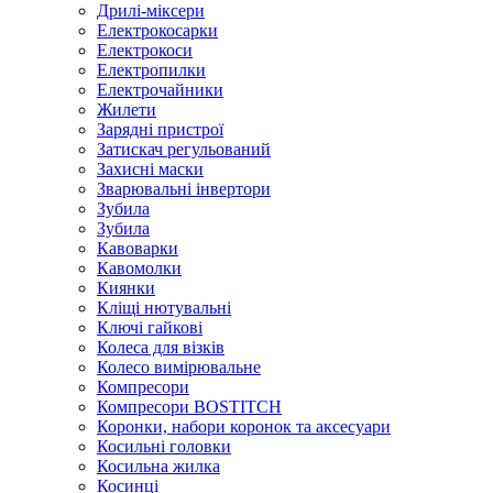
Дрилі-міксери
Електрокосарки
Електрокоси
Електропилки
Електрочайники
Жилети
Зарядні пристрої
Затискач регульований
Захисні маски
Зварювальні інвертори
Зубила
Зубила
Кавоварки
Кавомолки
Киянки
Кліщі нютувальні
Ключі гайкові
Колеса для візків
Колесо вимірювальне
Компресори
Компресори BOSTITCH
Коронки, набори коронок та аксесуари
Косильні головки
Косильна жилка
Косинці