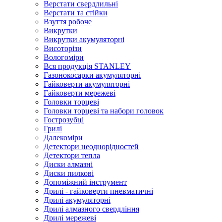
Верстати свердлильні
Верстати та стійки
Взуття робоче
Викрутки
Викрутки акумуляторні
Висоторізи
Вологоміри
Вся продукція STANLEY
Газонокосарки акумуляторні
Гайковерти акумуляторні
Гайковерти мережеві
Головки торцеві
Головки торцеві та набори головок
Гострозубці
Грилі
Далекоміри
Детектори неоднорідностей
Детектори тепла
Диски алмазні
Диски пилкові
Допоміжний інструмент
Дрилі - гайковерти пневматичні
Дрилі акумуляторні
Дрилі алмазного свердління
Дрилі мережеві