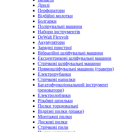
Дрилі
Перфоратори
Відбійні молотки
Болгарки
Полірувальні машини
Набори інструментів
DeWalt Flexvolt
Акумулятори
Зарядні пристрої
Вібраційні шліфувальні машини
Ексцентрикові шліфувальні машини
Стрічкові шліфувальні машини
Прямошліфувальні машини (гравери)
Електрорубанки
Стрічкові напилки
Багатофункціональний інструмент
(реноватори)
Електролобзики
Різьбярі шпильки
Пилки торцювальні
Відрізні пилки (різаки)
Монтажні пилки
Дискові пилки
Стрічкові пили