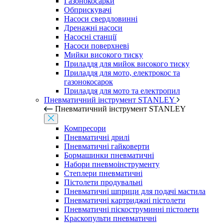
Газонокосарки
Обприскувачі
Насоси свердловинні
Дренажні насоси
Насосні станції
Насоси поверхневі
Мийки високого тиску
Приладдя для мийок високого тиску
Приладдя для мото, електрокос та
газонокосарок
Приладдя для мото та електропил
Пневматичний інструмент STANLEY
Пневматичний інструмент STANLEY
Компресори
Пневматичні дрилі
Пневматичні гайковерти
Бормашинки пневматичні
Набори пневмоінструменту
Степлери пневматичні
Пістолети продувальні
Пневматичні шприци для подачі мастила
Пневматичні картриджні пістолети
Пневматичні піскоструминні пістолети
Краскопульти пневматичні