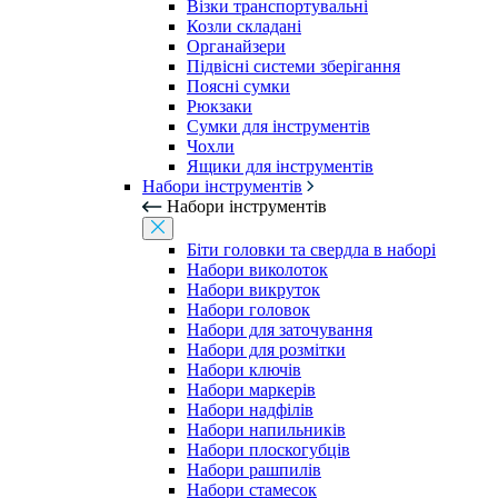
Візки транспортувальні
Козли складані
Органайзери
Підвісні системи зберігання
Поясні сумки
Рюкзаки
Сумки для інструментів
Чохли
Ящики для інструментів
Набори інструментів
Набори інструментів
Біти головки та свердла в наборі
Набори виколоток
Набори викруток
Набори головок
Набори для заточування
Набори для розмітки
Набори ключів
Набори маркерів
Набори надфілів
Набори напильників
Набори плоскогубців
Набори рашпилів
Набори стамесок