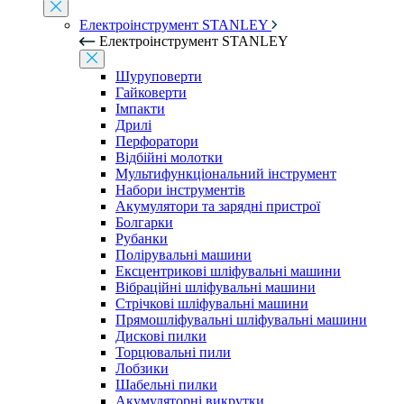
Електроінструмент STANLEY
Електроінструмент STANLEY
Шуруповерти
Гайковерти
Імпакти
Дрилі
Перфоратори
Відбійні молотки
Мультифункціональний інструмент
Набори інструментів
Акумулятори та зарядні пристрої
Болгарки
Рубанки
Полірувальні машини
Ексцентрикові шліфувальні машини
Вібраційні шліфувальні машини
Стрічкові шліфувальні машини
Прямошліфувальні шліфувальні машини
Дискові пилки
Торцювальні пили
Лобзики
Шабельні пилки
Акумуляторні викрутки