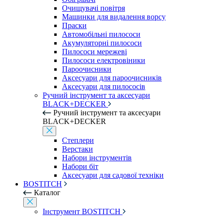
Очищувачі повітря
Машинки для видалення ворсу
Праски
Автомобільні пилососи
Акумуляторні пилососи
Пилососи мережеві
Пилососи електровіники
Пароочисники
Аксесуари для пароочисників
Аксесуари для пилососів
Ручний інструмент та аксесуари
BLACK+DECKER
Ручний інструмент та аксесуари
BLACK+DECKER
Степлери
Верстаки
Набори інструментів
Набори біт
Аксесуари для садової техніки
BOSTITCH
Каталог
Інструмент BOSTITCH