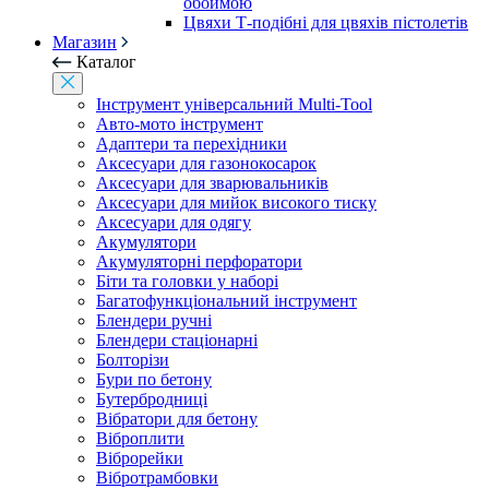
обоймою
Цвяхи Т-подібні для цвяхів пістолетів
Магазин
Каталог
Інструмент універсальний Multi-Tool
Авто-мото інструмент
Адаптери та перехідники
Аксесуари для газонокосарок
Аксесуари для зварювальників
Аксесуари для мийок високого тиску
Аксесуари для одягу
Акумулятори
Акумуляторні перфоратори
Біти та головки у наборі
Багатофункціональний інструмент
Блендери ручні
Блендери стаціонарні
Болторізи
Бури по бетону
Бутербродниці
Вібратори для бетону
Віброплити
Віброрейки
Вібротрамбовки