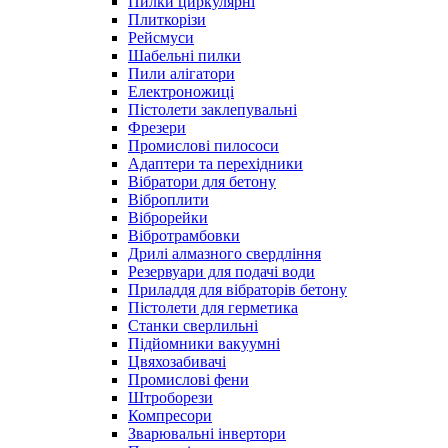
Пилки циркулярні
Плиткорізи
Рейсмуси
Шабельні пилки
Пили алігатори
Електроножиці
Пістолети заклепувальні
Фрезери
Промислові пилососи
Адаптери та перехідники
Вібратори для бетону
Віброплити
Віброрейки
Вібротрамбовки
Дрилі алмазного свердління
Резервуари для подачі води
Приладдя для вібраторів бетону
Пістолети для герметика
Станки сверлильні
Підйомники вакуумні
Цвяхозабивачі
Промислові фени
Штроборези
Компресори
Зварювальні інвертори