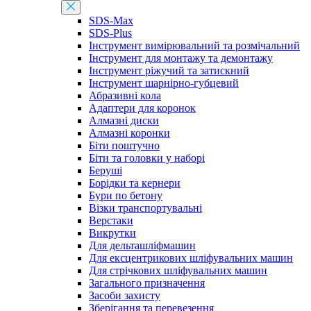
SDS-Max
SDS-Plus
Інструмент вимірювальний та розмічальний
Інструмент для монтажу та демонтажу
Інструмент ріжучий та затискний
Інструмент шарнірно-губцевий
Абразивні кола
Адаптери для коронок
Алмазні диски
Алмазні коронки
Біти поштучно
Біти та головки у наборі
Беруші
Борідки та кернери
Бури по бетону
Візки транспортувальні
Верстаки
Викрутки
Для дельташліфмашин
Для ексцентрикових шліфувальних машин
Для стрічкових шліфувальних машин
Загального призначення
Засоби захисту
Зберігання та перевезення