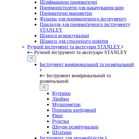
Шліфмашини пневматичні
Пневмопістолети для накачування шин
Пневматичні манометри
Фільтри для пневматичного інструменту
Приладдя для пневматичного інструменту
STANLEY
Шланги всмоктувальні
Шланги для стисненого повітря
Ручний інструмент та аксесуари STANLEY
Ручний інструмент та аксесуари STANLEY
Інструмент вимірювальний та розмічальний
Інструмент вимірювальний та
розмічальний
Кутники
Лінійки
Мультиметри
Порошок крейдяний
Рівні
Рулетки
Шнури розмічувальні
Штативи
Інструмент для автомобілістів