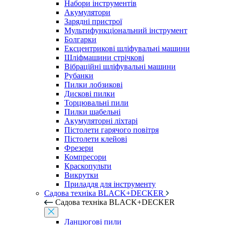
Набори інструментів
Акумулятори
Зарядні пристрої
Мультифункціональний інструмент
Болгарки
Ексцентрикові шліфувальні машини
Шліфмашини стрічкові
Вібраційні шліфувальні машини
Рубанки
Пилки лобзикові
Дискові пилки
Торцювальні пили
Пилки шабельні
Акумуляторні ліхтарі
Пістолети гарячого повітря
Пістолети клейові
Фрезери
Компресори
Краскопульти
Викрутки
Приладдя для інструменту
Садова техніка BLACK+DECKER
Садова техніка BLACK+DECKER
Ланцюгові пили