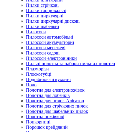
Пилки стрічкові
Пилки торцювальні
Пилки циркулярні
Пилки циркулярні дискові
Пилки шабельні
Пилососи
Пилососи автомобільні
Пилососи акумуляторні
Пилососи мережеві
Пилососи садові
Пилососи-електровіники
Пильні полотна та набори пильних полотен
Плазморізи
Плоскогубці
Подрібнювачі кухонні
Поло
Полотна для електроножівок
Полотна для лобзиків
Полотна для пилок Алігатор
Полотна для стрічкових пилок
Полотна для шабельних пилок
Полотна ножівкові
Попкорниці
Порошок крейдяний