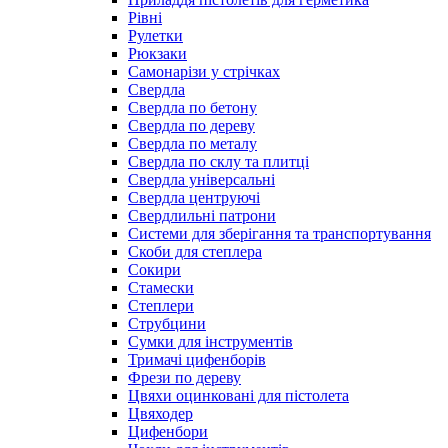
Рівні
Рулетки
Рюкзаки
Самонарізи у стрічках
Свердла
Свердла по бетону
Свердла по дереву
Свердла по металу
Свердла по склу та плитці
Свердла універсальні
Свердла центруючі
Свердлильні патрони
Системи для зберігання та транспортування
Скоби для степлера
Сокири
Стамески
Степлери
Струбцини
Сумки для інструментів
Тримачі цифенборів
Фрези по дереву
Цвяхи оцинковані для пістолета
Цвяходер
Цифенбори