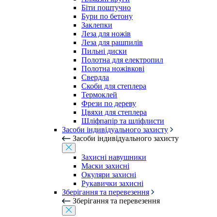
Біти поштучно
Бури по бетону
Заклепки
Леза для ножів
Леза для рашпилів
Пильні диски
Полотна для електропил
Полотна ножівкові
Свердла
Скоби для степлера
Термоклей
Фрези по дереву
Цвяхи для степлера
Шліфпапір та шліфлисти
Засоби індивідуального захисту
Засоби індивідуального захисту
Захисні навушники
Маски захисні
Окуляри захисні
Рукавички захисні
Зберігання та перевезення
Зберігання та перевезення