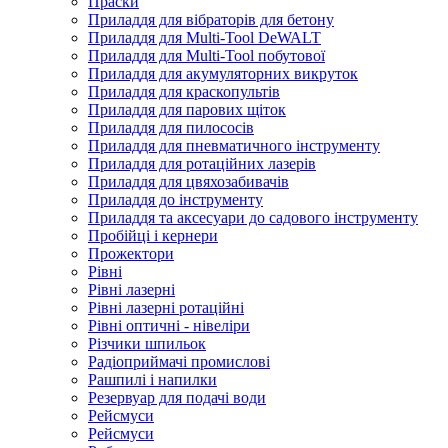
Праски
Приладдя для вібраторів для бетону
Приладдя для Multi-Tool DeWALT
Приладдя для Multi-Tool побутової
Приладдя для акумуляторних викруток
Приладдя для краскопультів
Приладдя для парових щіток
Приладдя для пилососів
Приладдя для пневматичного інструменту
Приладдя для ротаційних лазерів
Приладдя для цвяхозабивачів
Приладдя до інструменту
Приладдя та аксесуари до садового інструменту
Пробійці і кернери
Прожектори
Рівні
Рівні лазерні
Рівні лазерні ротаційні
Рівні оптичні - нівеліри
Різчики шпильок
Радіоприймачі промислові
Рашпилі і напилки
Резервуар для подачі води
Рейсмуси
Рейсмуси