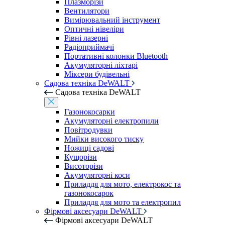
Плазморізи
Вентилятори
Вимірювальний інструмент
Оптичні нівеліри
Рівні лазерні
Радіоприймачі
Портативні колонки Bluetooth
Акумуляторні ліхтарі
Міксери будівельні
Садова техніка DeWALT
Садова техніка DeWALT
Газонокосарки
Акумуляторні електропили
Повітродувки
Мийки високого тиску
Ножиці садові
Кущорізи
Висоторізи
Акумуляторні коси
Приладдя для мото, електрокос та
газонокосарок
Приладдя для мото та електропил
Фірмові аксесуари DeWALT
Фірмові аксесуари DeWALT