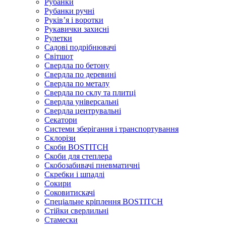
Рубанки
Рубанки ручні
Руківʼя і воротки
Рукавички захисні
Рулетки
Садові подрібнювачі
Світшот
Свердла по бетону
Свердла по деревині
Свердла по металу
Свердла по склу та плитці
Свердла універсальні
Свердла центрувальні
Секатори
Системи зберігання і транспортування
Склорізи
Скоби BOSTITCH
Скоби для степлера
Скобозабивачі пневматичні
Скребки і шпадлі
Сокири
Соковитискачі
Спеціальне кріплення BOSTITCH
Стійки сверлильні
Стамески