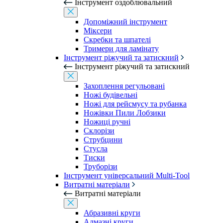
Інструмент оздоблювальний
Допоміжний інструмент
Міксери
Скребки та шпателі
Тримери для ламінату
Інструмент ріжучий та затискний
Інструмент ріжучий та затискний
Захоплення регульовані
Ножі будівельні
Ножі для рейсмусу та рубанка
Ножівки Пили Лобзики
Ножиці ручні
Склорізи
Струбцини
Стусла
Тиски
Труборізи
Інструмент універсальний Multi-Tool
Витратні матеріали
Витратні матеріали
Абразивні круги
Алмазні круги