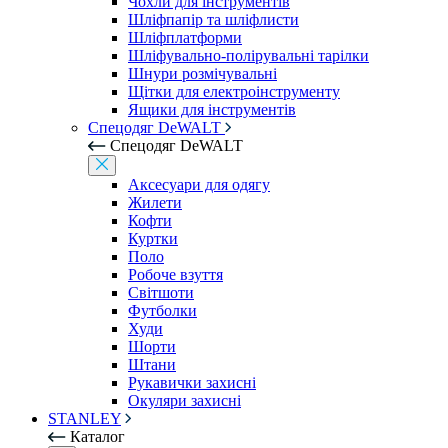
Чохли для інструментів
Шліфпапір та шліфлисти
Шліфплатформи
Шліфувально-полірувальні тарілки
Шнури розмічувальні
Щітки для електроінструменту
Ящики для інструментів
Спецодяг DeWALT
Спецодяг DeWALT
Аксесуари для одягу
Жилети
Кофти
Куртки
Поло
Робоче взуття
Світшоти
Футболки
Худи
Шорти
Штани
Рукавички захисні
Окуляри захисні
STANLEY
Каталог