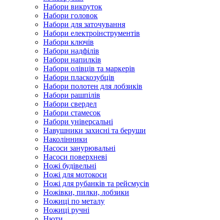
Набори викруток
Набори головок
Набори для заточування
Набори електроінструментів
Набори ключів
Набори надфілів
Набори напилків
Набори олівців та маркерів
Набори пласкозубців
Набори полотен для лобзиків
Набори рашпілів
Набори свердел
Набори стамесок
Набори універсальні
Навушники захисні та беруши
Наколінники
Насоси занурювальні
Насоси поверхневі
Ножі будівельні
Ножі для мотокоси
Ножі для рубанків та рейсмусів
Ножівки, пилки, лобзики
Ножиці по металу
Ножиці ручні
Нюти