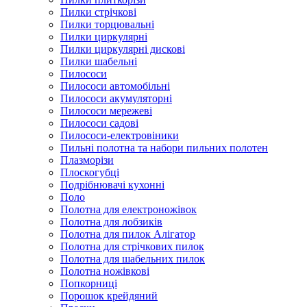
Пилки стрічкові
Пилки торцювальні
Пилки циркулярні
Пилки циркулярні дискові
Пилки шабельні
Пилососи
Пилососи автомобільні
Пилососи акумуляторні
Пилососи мережеві
Пилососи садові
Пилососи-електровіники
Пильні полотна та набори пильних полотен
Плазморізи
Плоскогубці
Подрібнювачі кухонні
Поло
Полотна для електроножівок
Полотна для лобзиків
Полотна для пилок Алігатор
Полотна для стрічкових пилок
Полотна для шабельних пилок
Полотна ножівкові
Попкорниці
Порошок крейдяний