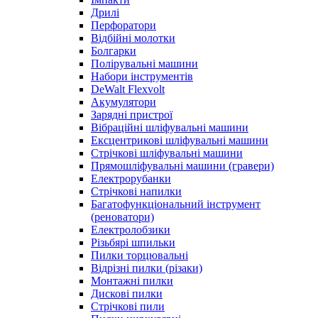
Дрилі
Перфоратори
Відбійні молотки
Болгарки
Полірувальні машини
Набори інструментів
DeWalt Flexvolt
Акумулятори
Зарядні пристрої
Вібраційні шліфувальні машини
Ексцентрикові шліфувальні машини
Стрічкові шліфувальні машини
Прямошліфувальні машини (гравери)
Електрорубанки
Стрічкові напилки
Багатофункціональний інструмент
(реноватори)
Електролобзики
Різьбярі шпильки
Пилки торцювальні
Відрізні пилки (різаки)
Монтажні пилки
Дискові пилки
Стрічкові пили