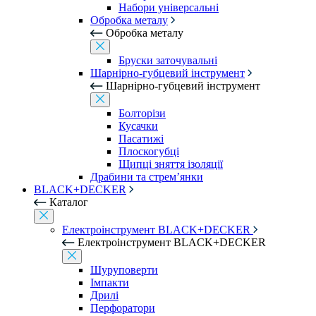
Набори універсальні
Обробка металу
Обробка металу
Бруски заточувальні
Шарнірно-губцевий інструмент
Шарнірно-губцевий інструмент
Болторізи
Кусачки
Пасатижі
Плоскогубці
Щипці зняття ізоляції
Драбини та стрем’янки
BLACK+DECKER
Каталог
Електроінструмент BLACK+DECKER
Електроінструмент BLACK+DECKER
Шуруповерти
Імпакти
Дрилі
Перфоратори