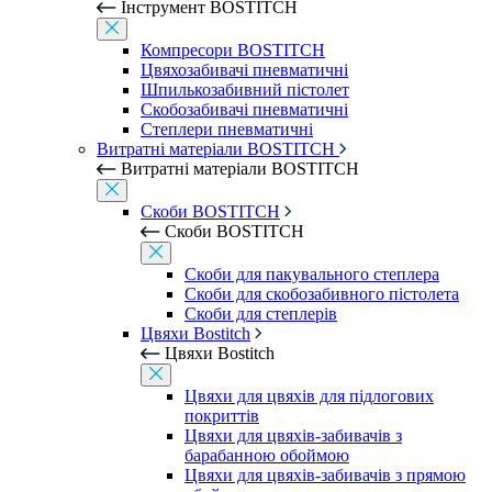
Інструмент BOSTITCH
Компресори BOSTITCH
Цвяхозабивачі пневматичні
Шпилькозабивний пістолет
Скобозабивачі пневматичні
Степлери пневматичні
Витратні матеріали BOSTITCH
Витратні матеріали BOSTITCH
Скоби BOSTITCH
Скоби BOSTITCH
Скоби для пакувального степлера
Скоби для скобозабивного пістолета
Скоби для степлерів
Цвяхи Bostitch
Цвяхи Bostitch
Цвяхи для цвяхів для підлогових
покриттів
Цвяхи для цвяхів-забивачів з
барабанною обоймою
Цвяхи для цвяхів-забивачів з прямою