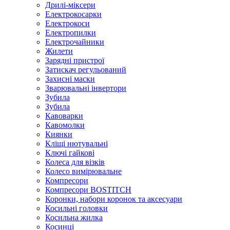
Дрилі-міксери
Електрокосарки
Електрокоси
Електропилки
Електрочайники
Жилети
Зарядні пристрої
Затискач регульований
Захисні маски
Зварювальні інвертори
Зубила
Зубила
Кавоварки
Кавомолки
Киянки
Кліщі нютувальні
Ключі гайкові
Колеса для візків
Колесо вимірювальне
Компресори
Компресори BOSTITCH
Коронки, набори коронок та аксесуари
Косильні головки
Косильна жилка
Косинці