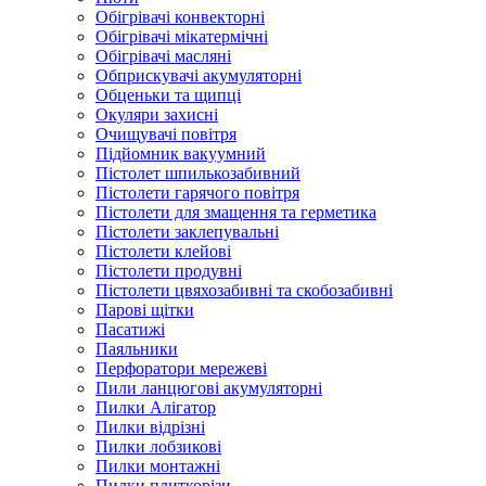
Обігрівачі конвекторні
Обігрівачі мікатермічні
Обігрівачі масляні
Обприскувачі акумуляторні
Обценьки та щипці
Окуляри захисні
Очищувачі повітря
Підйомник вакуумний
Пістолет шпилькозабивний
Пістолети гарячого повітря
Пістолети для змащення та герметика
Пістолети заклепувальні
Пістолети клейові
Пістолети продувні
Пістолети цвяхозабивні та скобозабивні
Парові щітки
Пасатижі
Паяльники
Перфоратори мережеві
Пили ланцюгові акумуляторні
Пилки Алігатор
Пилки відрізні
Пилки лобзикові
Пилки монтажні
Пилки плиткорізи