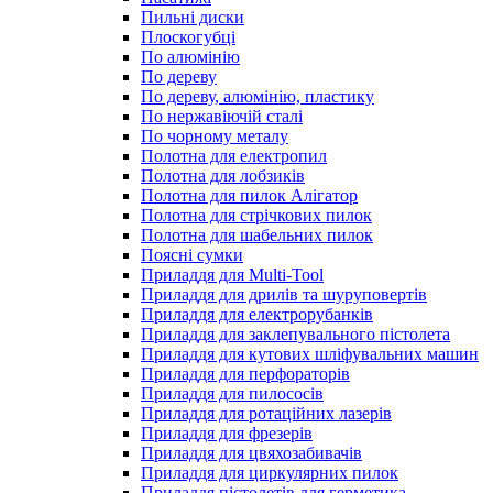
Пильні диски
Плоскогубці
По алюмінію
По дереву
По дереву, алюмінію, пластику
По нержавіючій сталі
По чорному металу
Полотна для електропил
Полотна для лобзиків
Полотна для пилок Алігатор
Полотна для стрічкових пилок
Полотна для шабельних пилок
Поясні сумки
Приладдя для Multi-Tool
Приладдя для дрилів та шуруповертів
Приладдя для електрорубанків
Приладдя для заклепувального пістолета
Приладдя для кутових шліфувальних машин
Приладдя для перфораторів
Приладдя для пилососів
Приладдя для ротаційних лазерів
Приладдя для фрезерів
Приладдя для цвяхозабивачів
Приладдя для циркулярних пилок
Приладдя пістолетів для герметика