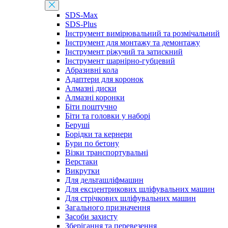
SDS-Max
SDS-Plus
Інструмент вимірювальний та розмічальний
Інструмент для монтажу та демонтажу
Інструмент ріжучий та затискний
Інструмент шарнірно-губцевий
Абразивні кола
Адаптери для коронок
Алмазні диски
Алмазні коронки
Біти поштучно
Біти та головки у наборі
Беруші
Борідки та кернери
Бури по бетону
Візки транспортувальні
Верстаки
Викрутки
Для дельташліфмашин
Для ексцентрикових шліфувальних машин
Для стрічкових шліфувальних машин
Загального призначення
Засоби захисту
Зберігання та перевезення