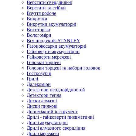
Верстати свердлильні
Верстати та стійки
Взуття робоче
Викрутки
Викрутки акумуляторні
Висоторізи
Вологоміри
Вся продукція STANLEY
Газонокосарки акумуляторні
Гайковерти акумуляторні
Гайковерти мережеві
Головки торцеві
Головки торцеві та набори головок
Гострозубці
Грилі
Далекоміри
Детектори неоднорідностей
Детектори тепла
Диски алмазні
Диски пилкові
Допоміжний інструмент
Дрилі - гайковерти пневматичні
Дрилі акумуляторні
Дрилі алмазного свердління
Дрилі мережеві