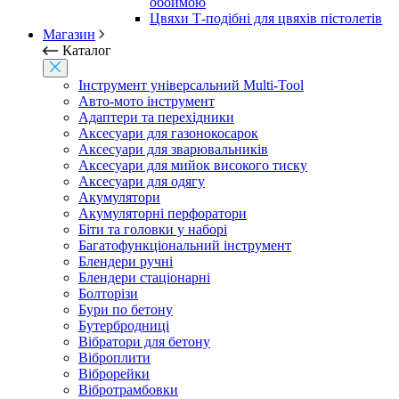
обоймою
Цвяхи Т-подібні для цвяхів пістолетів
Магазин
Каталог
Інструмент універсальний Multi-Tool
Авто-мото інструмент
Адаптери та перехідники
Аксесуари для газонокосарок
Аксесуари для зварювальників
Аксесуари для мийок високого тиску
Аксесуари для одягу
Акумулятори
Акумуляторні перфоратори
Біти та головки у наборі
Багатофункціональний інструмент
Блендери ручні
Блендери стаціонарні
Болторізи
Бури по бетону
Бутербродниці
Вібратори для бетону
Віброплити
Віброрейки
Вібротрамбовки