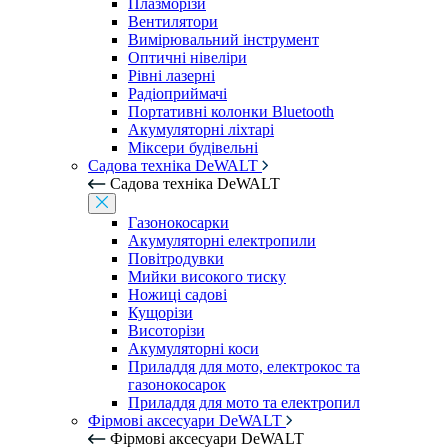
Плазморізи
Вентилятори
Вимірювальний інструмент
Оптичні нівеліри
Рівні лазерні
Радіоприймачі
Портативні колонки Bluetooth
Акумуляторні ліхтарі
Міксери будівельні
Садова техніка DeWALT
Садова техніка DeWALT
Газонокосарки
Акумуляторні електропили
Повітродувки
Мийки високого тиску
Ножиці садові
Кущорізи
Висоторізи
Акумуляторні коси
Приладдя для мото, електрокос та
газонокосарок
Приладдя для мото та електропил
Фірмові аксесуари DeWALT
Фірмові аксесуари DeWALT