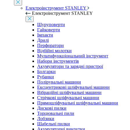
Електроінструмент STANLEY
Електроінструмент STANLEY
Шуруповерти
Гайковерти
Імпакти
Дрилі
Перфоратори
Відбійні молотки
Мультифункціональний інструмент
Набори інструментів
Акумулятори та зарядні пристрої
Болгарки
Рубанки
Полірувальні машини
Ексцентрикові шліфувальні машини
Вібраційні шліфувальні машини
Стрічкові шліфувальні машини
Прямошліфувальні шліфувальні машини
Дискові пилки
Торцювальні пили
Лобзики
Шабельні пилки
Акумуляторні викрутки