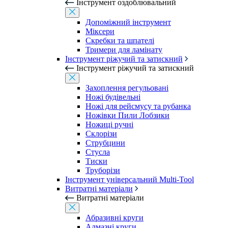
Інструмент оздоблювальний
Допоміжний інструмент
Міксери
Скребки та шпателі
Тримери для ламінату
Інструмент ріжучий та затискний
Інструмент ріжучий та затискний
Захоплення регульовані
Ножі будівельні
Ножі для рейсмусу та рубанка
Ножівки Пили Лобзики
Ножиці ручні
Склорізи
Струбцини
Стусла
Тиски
Труборізи
Інструмент універсальний Multi-Tool
Витратні матеріали
Витратні матеріали
Абразивні круги
Алмазні круги