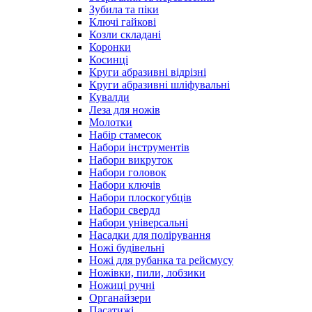
Зубила та піки
Ключі гайкові
Козли складані
Коронки
Косинці
Круги абразивні відрізні
Круги абразивні шліфувальні
Кувалди
Леза для ножів
Молотки
Набір стамесок
Набори інструментів
Набори викруток
Набори головок
Набори ключів
Набори плоскогубців
Набори свердл
Набори універсальні
Насадки для полірування
Ножі будівельні
Ножі для рубанка та рейсмусу
Ножівки, пили, лобзики
Ножиці ручні
Органайзери
Пасатижі