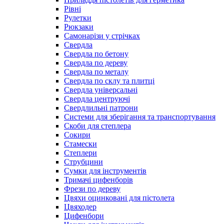
Рівні
Рулетки
Рюкзаки
Самонарізи у стрічках
Свердла
Свердла по бетону
Свердла по дереву
Свердла по металу
Свердла по склу та плитці
Свердла універсальні
Свердла центруючі
Свердлильні патрони
Системи для зберігання та транспортування
Скоби для степлера
Сокири
Стамески
Степлери
Струбцини
Сумки для інструментів
Тримачі цифенборів
Фрези по дереву
Цвяхи оцинковані для пістолета
Цвяходер
Цифенбори