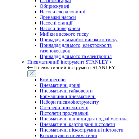
Газонокосарки
Обприскувачі
Насоси свердловинні
Дренажні насоси
Насосні станції
Насоси поверхневі
Мийки високого тиску
Приладдя для мийок високого тиску
Приладдя для мото, електрокос та
газонокосарок
Приладдя для мото та електропил
Пневматичний інструмент STANLEY
Пневматичний інструмент STANLEY
Компресори
Пневматичні дрилі
Пневматичні гайковерти
Бормашинки пневматичні
Набори пневмоінструменту
Степлери пневматичні
Пістолети продувальні
Пневматичні шприци для подачі мастила
Пневматичні картриджні пістолети
Пневматичні піскоструминні пістолети
Краскопульти пневматичні