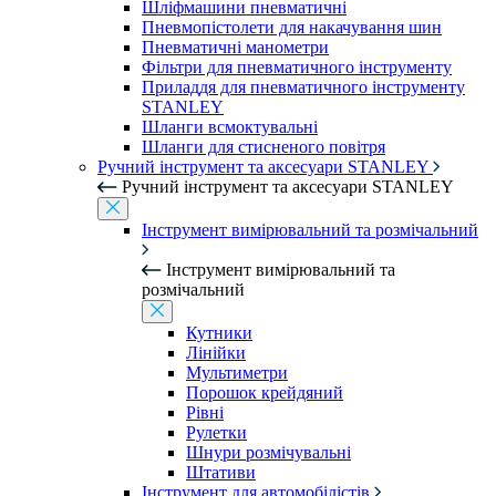
Шліфмашини пневматичні
Пневмопістолети для накачування шин
Пневматичні манометри
Фільтри для пневматичного інструменту
Приладдя для пневматичного інструменту
STANLEY
Шланги всмоктувальні
Шланги для стисненого повітря
Ручний інструмент та аксесуари STANLEY
Ручний інструмент та аксесуари STANLEY
Інструмент вимірювальний та розмічальний
Інструмент вимірювальний та
розмічальний
Кутники
Лінійки
Мультиметри
Порошок крейдяний
Рівні
Рулетки
Шнури розмічувальні
Штативи
Інструмент для автомобілістів