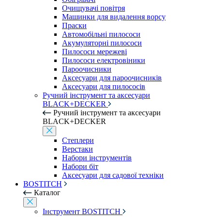
Очищувачі повітря
Машинки для видалення ворсу
Праски
Автомобільні пилососи
Акумуляторні пилососи
Пилососи мережеві
Пилососи електровіники
Пароочисники
Аксесуари для пароочисників
Аксесуари для пилососів
Ручний інструмент та аксесуари
BLACK+DECKER
Ручний інструмент та аксесуари
BLACK+DECKER
Степлери
Верстаки
Набори інструментів
Набори біт
Аксесуари для садової техніки
BOSTITCH
Каталог
Інструмент BOSTITCH