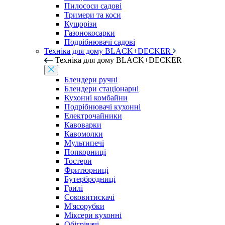
Пилососи садові
Тримери та коси
Кущорізи
Газонокосарки
Подрібнювачі садові
Техніка для дому BLACK+DECKER
Техніка для дому BLACK+DECKER
Блендери ручні
Блендери стаціонарні
Кухонні комбайни
Подрібнювачі кухонні
Електрочайники
Кавоварки
Кавомолки
Мультипечі
Попкорниці
Тостери
Фритюрниці
Бутербродниці
Грилі
Соковитискачі
М'ясорубки
Міксери кухонні
Обігрівачі