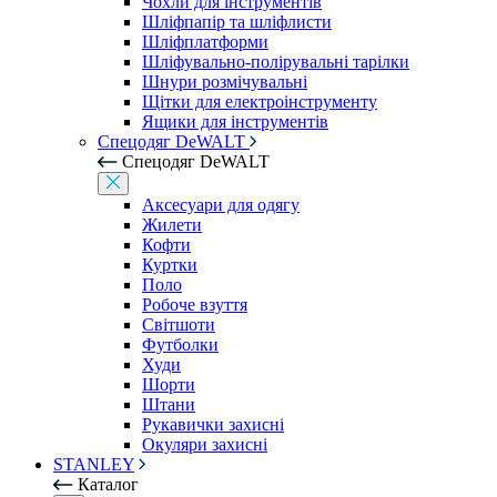
Чохли для інструментів
Шліфпапір та шліфлисти
Шліфплатформи
Шліфувально-полірувальні тарілки
Шнури розмічувальні
Щітки для електроінструменту
Ящики для інструментів
Спецодяг DeWALT
Спецодяг DeWALT
Аксесуари для одягу
Жилети
Кофти
Куртки
Поло
Робоче взуття
Світшоти
Футболки
Худи
Шорти
Штани
Рукавички захисні
Окуляри захисні
STANLEY
Каталог