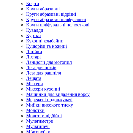
Кофти
Круги абразивні
Круги абразивні відрізні
Круги абразивні шліфувальні
Круги шліфувальні пелюсткові
Кувалди
Куртки
Кухонні комбайни
Кущорізи та ножиці
Лінійки
Ліхтарі
Ланцюги для мотопил
Леза для ножів
Леза для рашпіля
Лещата
Міксери
Міксери кухонні
Машинки для видалення ворсу
Мережеві подовжувачі
Мийки високого тиску
Молотки
Молотки відбійні
Мультиметри
Мультипечі
М’ясорубки