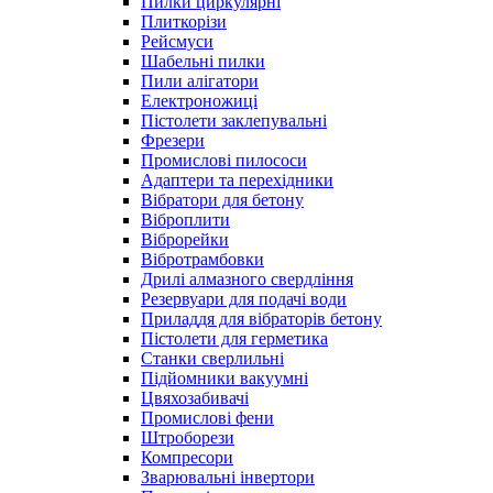
Пилки циркулярні
Плиткорізи
Рейсмуси
Шабельні пилки
Пили алігатори
Електроножиці
Пістолети заклепувальні
Фрезери
Промислові пилососи
Адаптери та перехідники
Вібратори для бетону
Віброплити
Віброрейки
Вібротрамбовки
Дрилі алмазного свердління
Резервуари для подачі води
Приладдя для вібраторів бетону
Пістолети для герметика
Станки сверлильні
Підйомники вакуумні
Цвяхозабивачі
Промислові фени
Штроборези
Компресори
Зварювальні інвертори