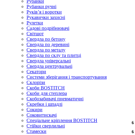
Рубанки
Рубанки ручні
Руківʼя і воротки
Рукавички захисні
Рулетки
Садові подрібнювачі
Світшот
Свердла по бетону
Свердла по деревині
Свердла по металу
Свердла по склу та плитці
Свердла універсальні
Свердла центрувальні
Секатори
Системи зберігання і транспортування
Склорізи
Скоби BOSTITCH
Скоби для степлера
Скобозабивачі пневматичні
Скребки і шпадлі
Сокири
Соковитискачі
Спеціальне кріплення BOSTITCH
6
6
6
6
6
6
6
6
6
6
6
6
6
6
6
6
6
Стійки сверлильні
Стамески
6
6
6
6
6
6
6
6
6
6
6
6
6
6
6
6
6