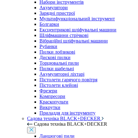
Набори інструментів
Акумулятори
Зарядні пристрої
Мультифункціональний інструмент
Болгарки
Ексцентрикові шліфувальні машини
Шліфмашини стрічкові
Вібраційні шліфувальні машини
Рубанки
Пилки лобзикові
Дискові пилки
Торцювальні пили
Пилки шабельні
Акумуляторні ліхтарі
Пістолети гарячого повітря
Пістолети клейові
Фрезери
Компресори
Краскопульти
Викрутки
Приладдя для інструменту
Садова техніка BLACK+DECKER
Садова техніка BLACK+DECKER
Ланцюгові пили