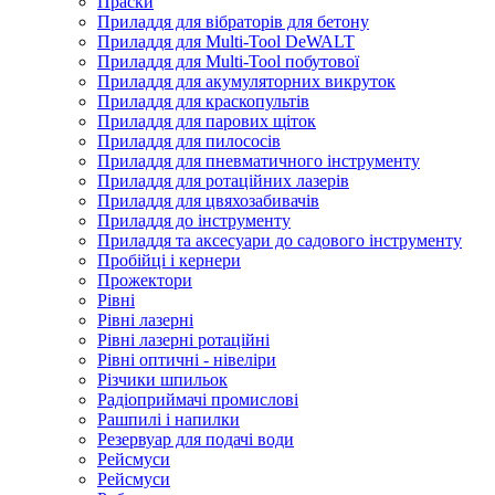
Праски
Приладдя для вібраторів для бетону
Приладдя для Multi-Tool DeWALT
Приладдя для Multi-Tool побутової
Приладдя для акумуляторних викруток
Приладдя для краскопультів
Приладдя для парових щіток
Приладдя для пилососів
Приладдя для пневматичного інструменту
Приладдя для ротаційних лазерів
Приладдя для цвяхозабивачів
Приладдя до інструменту
Приладдя та аксесуари до садового інструменту
Пробійці і кернери
Прожектори
Рівні
Рівні лазерні
Рівні лазерні ротаційні
Рівні оптичні - нівеліри
Різчики шпильок
Радіоприймачі промислові
Рашпилі і напилки
Резервуар для подачі води
Рейсмуси
Рейсмуси