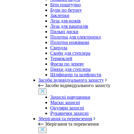
Біти поштучно
Бури по бетону
Заклепки
Леза для ножів
Леза для рашпилів
Пильні диски
Полотна для електропил
Полотна ножівкові
Свердла
Скоби для степлера
Термоклей
Фрези по дереву
Цвяхи для степлера
Шліфпапір та шліфлисти
Засоби індивідуального захисту
Засоби індивідуального захисту
Захисні навушники
Маски захисні
Окуляри захисні
Рукавички захисні
Зберігання та перевезення
Зберігання та перевезення