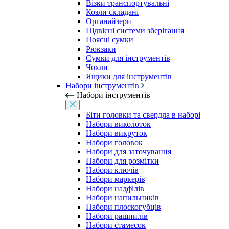
Візки транспортувальні
Козли складані
Органайзери
Підвісні системи зберігання
Поясні сумки
Рюкзаки
Сумки для інструментів
Чохли
Ящики для інструментів
Набори інструментів
Набори інструментів
Біти головки та свердла в наборі
Набори виколоток
Набори викруток
Набори головок
Набори для заточування
Набори для розмітки
Набори ключів
Набори маркерів
Набори надфілів
Набори напильників
Набори плоскогубців
Набори рашпилів
Набори стамесок