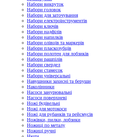
Набори викруток
Набори головок
Набори для заточування
Набори електроінструментів
Набори ключів
Набори надфілів
Набори напилків
Набори олівців та маркерів
Набори пласкозубців
Набори полотен для лобзиків
Набори рашпілів
Набори свердел
Набори стамесок
Набори універсальні
Навушники захисні та беруши
Наколінники
Насоси занурювальні
Насоси поверхневі
Ножі будівельні
Ножі для мотокоси
Ножі для рубанків та рейсмусів
Ножівки, пилки, лобзики
Ножиці по металу
Ножиці ручні
Нюти