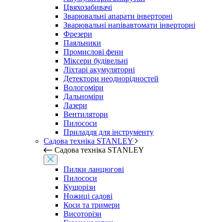
Цвяхозабивачі
Зварювальні апарати інверторні
Зварювальні напівавтомати інверторні
Фрезери
Паяльники
Промислові фени
Міксери будівельні
Ліхтарі акумуляторні
Детектори неоднорідностей
Вологоміри
Дальноміри
Лазери
Вентилятори
Пилососи
Приладдя для інструменту
Садова техніка STANLEY
Садова техніка STANLEY
Пилки ланцюгові
Пилососи
Кущорізи
Ножиці садові
Коси та тримери
Висоторізи