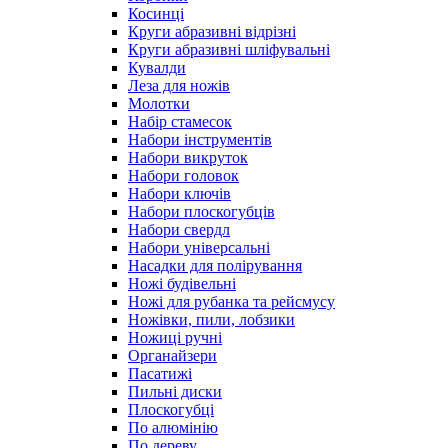
Косинці
Круги абразивні відрізні
Круги абразивні шліфувальні
Кувалди
Леза для ножів
Молотки
Набір стамесок
Набори інструментів
Набори викруток
Набори головок
Набори ключів
Набори плоскогубців
Набори свердл
Набори універсальні
Насадки для полірування
Ножі будівельні
Ножі для рубанка та рейсмусу
Ножівки, пили, лобзики
Ножиці ручні
Органайзери
Пасатижі
Пильні диски
Плоскогубці
По алюмінію
По дереву