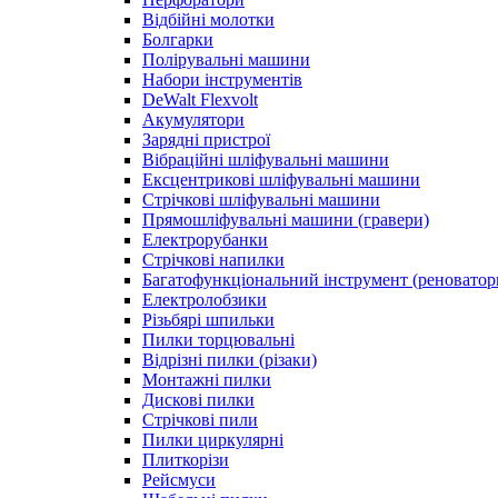
Відбійні молотки
Болгарки
Полірувальні машини
Набори інструментів
DeWalt Flexvolt
Акумулятори
Зарядні пристрої
Вібраційні шліфувальні машини
Ексцентрикові шліфувальні машини
Стрічкові шліфувальні машини
Прямошліфувальні машини (гравери)
Електрорубанки
Стрічкові напилки
Багатофункціональний інструмент (реноватор
Електролобзики
Різьбярі шпильки
Пилки торцювальні
Відрізні пилки (різаки)
Монтажні пилки
Дискові пилки
Стрічкові пили
Пилки циркулярні
Плиткорізи
Рейсмуси