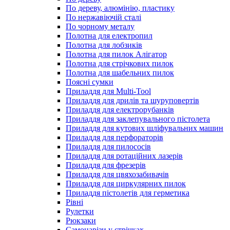
По дереву, алюмінію, пластику
По нержавіючій сталі
По чорному металу
Полотна для електропил
Полотна для лобзиків
Полотна для пилок Алігатор
Полотна для стрічкових пилок
Полотна для шабельних пилок
Поясні сумки
Приладдя для Multi-Tool
Приладдя для дрилів та шуруповертів
Приладдя для електрорубанків
Приладдя для заклепувального пістолета
Приладдя для кутових шліфувальних машин
Приладдя для перфораторів
Приладдя для пилососів
Приладдя для ротаційних лазерів
Приладдя для фрезерів
Приладдя для цвяхозабивачів
Приладдя для циркулярних пилок
Приладдя пістолетів для герметика
Рівні
Рулетки
Рюкзаки
Самонарізи у стрічках