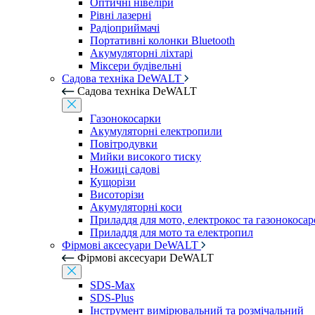
Оптичні нівеліри
Рівні лазерні
Радіоприймачі
Портативні колонки Bluetooth
Акумуляторні ліхтарі
Міксери будівельні
Садова техніка DeWALT
Садова техніка DeWALT
Газонокосарки
Акумуляторні електропили
Повітродувки
Мийки високого тиску
Ножиці садові
Кущорізи
Висоторізи
Акумуляторні коси
Приладдя для мото, електрокос та газонокосар
Приладдя для мото та електропил
Фірмові аксесуари DeWALT
Фірмові аксесуари DeWALT
SDS-Max
SDS-Plus
Інструмент вимірювальний та розмічальний