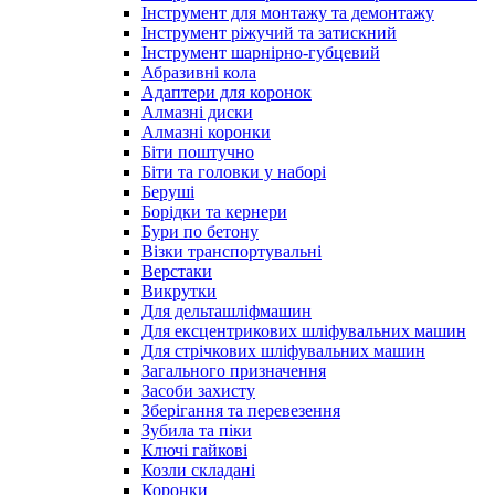
Інструмент для монтажу та демонтажу
Інструмент ріжучий та затискний
Інструмент шарнірно-губцевий
Абразивні кола
Адаптери для коронок
Алмазні диски
Алмазні коронки
Біти поштучно
Біти та головки у наборі
Беруші
Борідки та кернери
Бури по бетону
Візки транспортувальні
Верстаки
Викрутки
Для дельташліфмашин
Для ексцентрикових шліфувальних машин
Для стрічкових шліфувальних машин
Загального призначення
Засоби захисту
Зберігання та перевезення
Зубила та піки
Ключі гайкові
Козли складані
Коронки