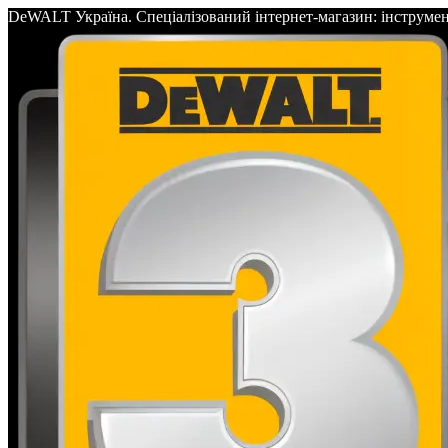
DeWALT Україна. Спеціалізований інтернет-магазин: інс