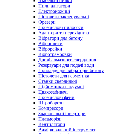
Шабельні пилки
Пили алігатори
Електроножиці
Пістолети заклепувальні
Фрезери
Промислові пилососи
Адаптери та перехідники
Вібратори для бетону
Віброплити
Віброрейки
Вібротрамбовки
Дрилі алмазного свердління
Резервуари для подачі води
Приладдя для вібраторів бетону
Пістолети для герметика
Станки сверлильні
Підйомники вакуумні
Цвяхозабивачі
Промислові фени
Штроборези
Компресори
Зварювальні інвертори
Плазморізи
Вентилятори
Вимірювальний інструмент