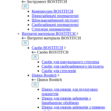
Інструмент BOSTITCH
Компресори BOSTITCH
Цвяхозабивачі пневматичні
Шпилькозабивний пістолет
Скобозабивачі пневматичні
Степлери пневматичні
Витратні матеріали BOSTITCH
Витратні матеріали BOSTITCH
Скоби BOSTITCH
Скоби BOSTITCH
Скоби для пакувального степлера
Скоби для скобозабивного пістолета
Скоби для степлерів
Цвяхи Bostitch
Цвяхи Bostitch
Цвяхи для цвяхів для підлогових
покриттів
Цвяхи для цвяхів-забивачів з
барабанною обоймою
Цвяхи для цвяхів-забивачів з прямою