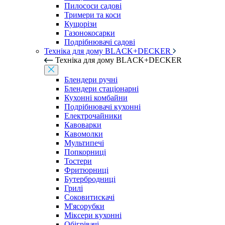
Пилососи садові
Тримери та коси
Кущорізи
Газонокосарки
Подрібнювачі садові
Техніка для дому BLACK+DECKER
Техніка для дому BLACK+DECKER
Блендери ручні
Блендери стаціонарні
Кухонні комбайни
Подрібнювачі кухонні
Електрочайники
Кавоварки
Кавомолки
Мультипечі
Попкорниці
Тостери
Фритюрниці
Бутербродниці
Грилі
Соковитискачі
М'ясорубки
Міксери кухонні
Обігрівачі