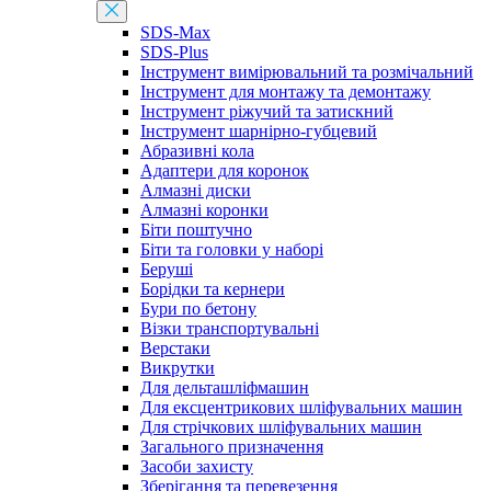
SDS-Max
SDS-Plus
Інструмент вимірювальний та розмічальний
Інструмент для монтажу та демонтажу
Інструмент ріжучий та затискний
Інструмент шарнірно-губцевий
Абразивні кола
Адаптери для коронок
Алмазні диски
Алмазні коронки
Біти поштучно
Біти та головки у наборі
Беруші
Борідки та кернери
Бури по бетону
Візки транспортувальні
Верстаки
Викрутки
Для дельташліфмашин
Для ексцентрикових шліфувальних машин
Для стрічкових шліфувальних машин
Загального призначення
Засоби захисту
Зберігання та перевезення