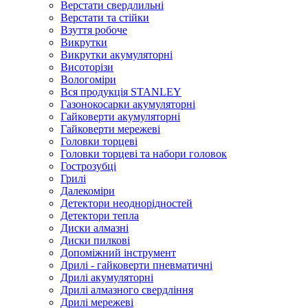
Верстати свердлильні
Верстати та стійки
Взуття робоче
Викрутки
Викрутки акумуляторні
Висоторізи
Вологоміри
Вся продукція STANLEY
Газонокосарки акумуляторні
Гайковерти акумуляторні
Гайковерти мережеві
Головки торцеві
Головки торцеві та набори головок
Гострозубці
Грилі
Далекоміри
Детектори неоднорідностей
Детектори тепла
Диски алмазні
Диски пилкові
Допоміжний інструмент
Дрилі - гайковерти пневматичні
Дрилі акумуляторні
Дрилі алмазного свердління
Дрилі мережеві