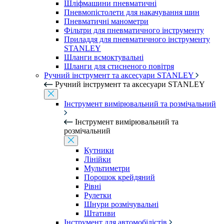
Шліфмашини пневматичні
Пневмопістолети для накачування шин
Пневматичні манометри
Фільтри для пневматичного інструменту
Приладдя для пневматичного інструменту
STANLEY
Шланги всмоктувальні
Шланги для стисненого повітря
Ручний інструмент та аксесуари STANLEY
Ручний інструмент та аксесуари STANLEY
Інструмент вимірювальний та розмічальний
Інструмент вимірювальний та
розмічальний
Кутники
Лінійки
Мультиметри
Порошок крейдяний
Рівні
Рулетки
Шнури розмічувальні
Штативи
Інструмент для автомобілістів