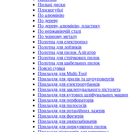
Пильні диски
Плоскогубці
По алюмінію
По дереву
По дереву, алюмінію, пластику
По нержавіючій сталі
По чорному металу
Полотна для електропил
Полотна для лобзиків
Полотна для пилок Алігатор
Полотна для стрічкових пилок
Полотна для шабельних пилок
Поясні сумки
Приладдя для Multi-Tool
Приладдя для дрилів та шуруповертів
Приладдя для електрорубанків
Приладдя для заклепувального пістолета
Приладдя для кутових шліфувальних машин
Приладдя для перфораторів
Приладдя для пилососів
Приладдя для ротаційних лазерів
Приладдя для фрезерів
Приладдя для цвяхозабивачів
Приладдя для циркулярних пилок
Приладдя пістолетів для герметика