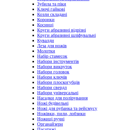
Зубила та піки
Ключі гайкові
Козли складані
Коронки
Косинці
Круги абразивні відрізні
Круги абразивні шліфувальні
Кувалди
Леза для ножів
Молотки
Набір стамесок
Набори інструментів
Набори викруток
Набори головок
Набори ключів
Набори плоскогубців
Набори свердл
Набори універсальні
Насадки для полірування
Ножі будівельні
Ножі для рубанка та рейсмусу
Ножівки, пили, лобзики
Ножиці ручні
Органайзери
Пасатижі