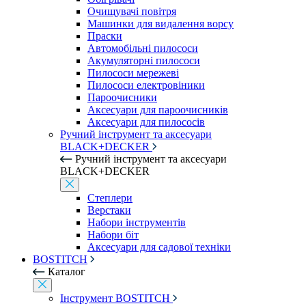
Очищувачі повітря
Машинки для видалення ворсу
Праски
Автомобільні пилососи
Акумуляторні пилососи
Пилососи мережеві
Пилососи електровіники
Пароочисники
Аксесуари для пароочисників
Аксесуари для пилососів
Ручний інструмент та аксесуари
BLACK+DECKER
Ручний інструмент та аксесуари
BLACK+DECKER
Степлери
Верстаки
Набори інструментів
Набори біт
Аксесуари для садової техніки
BOSTITCH
Каталог
Інструмент BOSTITCH