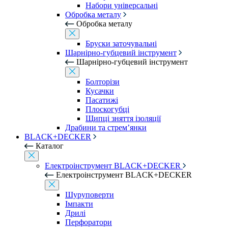
Набори універсальні
Обробка металу
Обробка металу
Бруски заточувальні
Шарнірно-губцевий інструмент
Шарнірно-губцевий інструмент
Болторізи
Кусачки
Пасатижі
Плоскогубці
Щипці зняття ізоляції
Драбини та стрем’янки
BLACK+DECKER
Каталог
Електроінструмент BLACK+DECKER
Електроінструмент BLACK+DECKER
Шуруповерти
Імпакти
Дрилі
Перфоратори