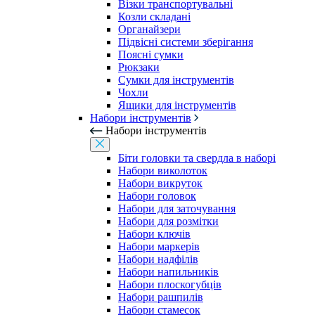
Візки транспортувальні
Козли складані
Органайзери
Підвісні системи зберігання
Поясні сумки
Рюкзаки
Сумки для інструментів
Чохли
Ящики для інструментів
Набори інструментів
Набори інструментів
Біти головки та свердла в наборі
Набори виколоток
Набори викруток
Набори головок
Набори для заточування
Набори для розмітки
Набори ключів
Набори маркерів
Набори надфілів
Набори напильників
Набори плоскогубців
Набори рашпилів
Набори стамесок