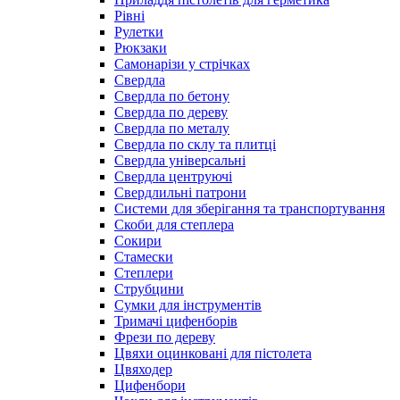
Рівні
Рулетки
Рюкзаки
Самонарізи у стрічках
Свердла
Свердла по бетону
Свердла по дереву
Свердла по металу
Свердла по склу та плитці
Свердла універсальні
Свердла центруючі
Свердлильні патрони
Системи для зберігання та транспортування
Скоби для степлера
Сокири
Стамески
Степлери
Струбцини
Сумки для інструментів
Тримачі цифенборів
Фрези по дереву
Цвяхи оцинковані для пістолета
Цвяходер
Цифенбори