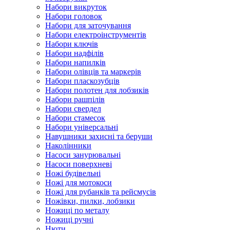
Набори викруток
Набори головок
Набори для заточування
Набори електроінструментів
Набори ключів
Набори надфілів
Набори напилків
Набори олівців та маркерів
Набори пласкозубців
Набори полотен для лобзиків
Набори рашпілів
Набори свердел
Набори стамесок
Набори універсальні
Навушники захисні та беруши
Наколінники
Насоси занурювальні
Насоси поверхневі
Ножі будівельні
Ножі для мотокоси
Ножі для рубанків та рейсмусів
Ножівки, пилки, лобзики
Ножиці по металу
Ножиці ручні
Нюти