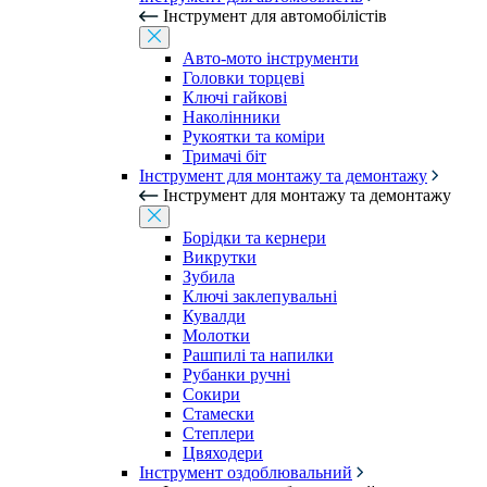
Інструмент для автомобілістів
Авто-мото інструменти
Головки торцеві
Ключі гайкові
Наколінники
Рукоятки та коміри
Тримачі біт
Інструмент для монтажу та демонтажу
Інструмент для монтажу та демонтажу
Борідки та кернери
Викрутки
Зубила
Ключі заклепувальні
Кувалди
Молотки
Рашпилі та напилки
Рубанки ручні
Сокири
Стамески
Степлери
Цвяходери
Інструмент оздоблювальний