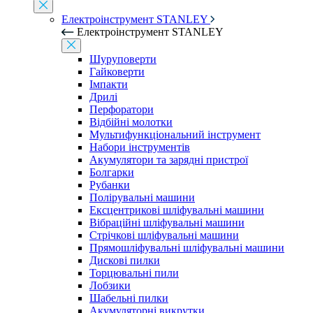
Електроінструмент STANLEY
Електроінструмент STANLEY
Шуруповерти
Гайковерти
Імпакти
Дрилі
Перфоратори
Відбійні молотки
Мультифункціональний інструмент
Набори інструментів
Акумулятори та зарядні пристрої
Болгарки
Рубанки
Полірувальні машини
Ексцентрикові шліфувальні машини
Вібраційні шліфувальні машини
Стрічкові шліфувальні машини
Прямошліфувальні шліфувальні машини
Дискові пилки
Торцювальні пили
Лобзики
Шабельні пилки
Акумуляторні викрутки