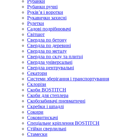
Рубанки
Рубанки ручні
Руківʼя і воротки
Рукавички захисні
Рулетки
Садові подрібнювачі
Світшот
Свердла по бетону
Свердла по деревині
Свердла по металу
Свердла по склу та плитці
Свердла універсальні
Свердла центрувальні
Секатори
Системи зберігання і транспортування
Склорізи
Скоби BOSTITCH
Скоби для степлера
Скобозабивачі пневматичні
Скребки і шпадлі
Сокири
Соковитискачі
Спеціальне кріплення BOSTITCH
Стійки сверлильні
Стамески