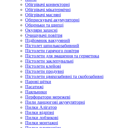
Обігрівачі конвекторні
Обігрівачі мікатермічні
Обігрівачі масляні
Обприскувачі акумуляторні
Обценьки та щипці
Окуляри захисні
Очищувачі повітря
Підйомник вакуумний
Пістолет шпилькозабивний
Пістолети гарячого повітря
Пістолети для змащення та герметика
Пістолети заклепувальні
Пістолети клейові
Пістолети продувні
Пістолети цвяхозабивні та скобозабивні
Парові щітки
Пасатижі
Паяльники
Перфоратори мережеві
Пили ланцюгові акумуляторні
Пилки Алігатор
Пилки відрізні
Пилки лобзикові
Пилки монтажні
Пилки плиткорізи