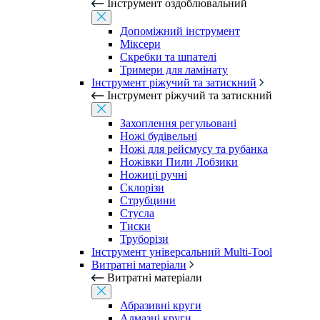
Інструмент оздоблювальний
Допоміжний інструмент
Міксери
Скребки та шпателі
Тримери для ламінату
Інструмент ріжучий та затискний
Інструмент ріжучий та затискний
Захоплення регульовані
Ножі будівельні
Ножі для рейсмусу та рубанка
Ножівки Пили Лобзики
Ножиці ручні
Склорізи
Струбцини
Стусла
Тиски
Труборізи
Інструмент універсальний Multi-Tool
Витратні матеріали
Витратні матеріали
Абразивні круги
Алмазні круги