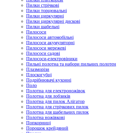
Пилки стрічкові
Пилки торцювальні
Пилки циркулярні
Пилки циркулярні дискові
Пилки шабельні
Пилососи
Пилососи автомобільні
Пилососи акумуляторні
Пилососи мережеві
Пилососи садові
Пилососи-електровіники
Пильні полотна та набори пильних полотен
Плазморізи
Плоскогубці
Подрібнювачі кухонні
Поло
Полотна для електроножівок
Полотна для лобзиків
Полотна для пилок Алігатор
Полотна для стрічкових пилок
Полотна для шабельних пилок
Полотна ножівкові
Попкорниці
Порошок крейдяний