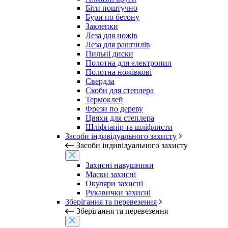
Біти поштучно
Бури по бетону
Заклепки
Леза для ножів
Леза для рашпилів
Пильні диски
Полотна для електропил
Полотна ножівкові
Свердла
Скоби для степлера
Термоклей
Фрези по дереву
Цвяхи для степлера
Шліфпапір та шліфлисти
Засоби індивідуального захисту
Засоби індивідуального захисту
Захисні навушники
Маски захисні
Окуляри захисні
Рукавички захисні
Зберігання та перевезення
Зберігання та перевезення