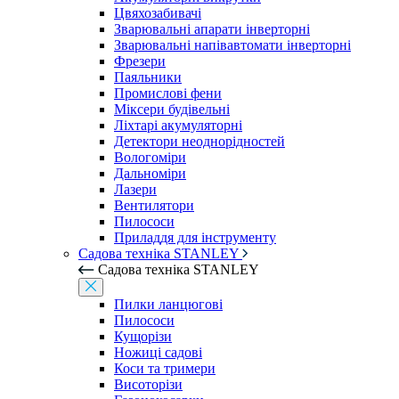
Цвяхозабивачі
Зварювальні апарати інверторні
Зварювальні напівавтомати інверторні
Фрезери
Паяльники
Промислові фени
Міксери будівельні
Ліхтарі акумуляторні
Детектори неоднорідностей
Вологоміри
Дальноміри
Лазери
Вентилятори
Пилососи
Приладдя для інструменту
Садова техніка STANLEY
Садова техніка STANLEY
Пилки ланцюгові
Пилососи
Кущорізи
Ножиці садові
Коси та тримери
Висоторізи