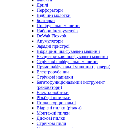
Дрилі
Перфоратори
Відбійні молотки
Болгарки
Полірувальні машини
Набори інструментів
DeWalt Flexvolt
Акумулятори
Зарядні пристрої
Вібраційні шліфувальні машини
Ексцентрикові шліфувальні машини
Стрічкові шліфувальні машини
Прямошліфувальні машини (гравери)
Електрорубанки
Стрічкові напилки
Багатофункціональний інструмент
(реноватори)
Електролобзики
Різьбярі шпильки
Пилки торцювальні
Відрізні пилки (різаки)
Монтажні пилки
Дискові пилки
Стрічкові пили