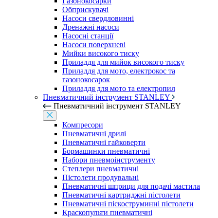
Газонокосарки
Обприскувачі
Насоси свердловинні
Дренажні насоси
Насосні станції
Насоси поверхневі
Мийки високого тиску
Приладдя для мийок високого тиску
Приладдя для мото, електрокос та
газонокосарок
Приладдя для мото та електропил
Пневматичний інструмент STANLEY
Пневматичний інструмент STANLEY
Компресори
Пневматичні дрилі
Пневматичні гайковерти
Бормашинки пневматичні
Набори пневмоінструменту
Степлери пневматичні
Пістолети продувальні
Пневматичні шприци для подачі мастила
Пневматичні картриджні пістолети
Пневматичні піскоструминні пістолети
Краскопульти пневматичні