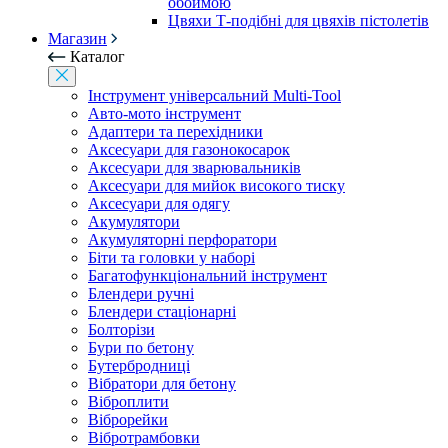
обоймою
Цвяхи Т-подібні для цвяхів пістолетів
Магазин
Каталог
Інструмент універсальний Multi-Tool
Авто-мото інструмент
Адаптери та перехідники
Аксесуари для газонокосарок
Аксесуари для зварювальників
Аксесуари для мийок високого тиску
Аксесуари для одягу
Акумулятори
Акумуляторні перфоратори
Біти та головки у наборі
Багатофункціональний інструмент
Блендери ручні
Блендери стаціонарні
Болторізи
Бури по бетону
Бутербродниці
Вібратори для бетону
Віброплити
Віброрейки
Вібротрамбовки