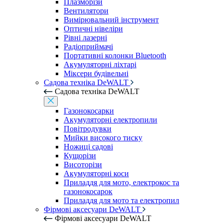
Плазморізи
Вентилятори
Вимірювальний інструмент
Оптичні нівеліри
Рівні лазерні
Радіоприймачі
Портативні колонки Bluetooth
Акумуляторні ліхтарі
Міксери будівельні
Садова техніка DeWALT
Садова техніка DeWALT
Газонокосарки
Акумуляторні електропили
Повітродувки
Мийки високого тиску
Ножиці садові
Кущорізи
Висоторізи
Акумуляторні коси
Приладдя для мото, електрокос та
газонокосарок
Приладдя для мото та електропил
Фірмові аксесуари DeWALT
Фірмові аксесуари DeWALT