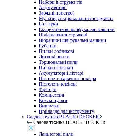
Набори інструментів
Акумулятори
Зарядні пристрої
Мультифункціональний інструмент
Болгарки
Ексцентрикові шліфувальні машини
Шліфмашини стрічкові
Вібраційні шліфувальні машини
Рубанки
Пилки лобзикові
Дискові пилки
Торцювальні пили
Пилки шабельні
Акумуляторні ліхтарі
Пістолети гарячого повітря
Пістолети клейові
Фрезери
Компресори
Краскопульти
Викрутки
Приладдя для інструменту
Садова техніка BLACK+DECKER
Садова техніка BLACK+DECKER
Ланцюгові пили