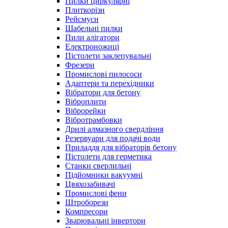
Пилки циркулярні
Плиткорізи
Рейсмуси
Шабельні пилки
Пили алігатори
Електроножиці
Пістолети заклепувальні
Фрезери
Промислові пилососи
Адаптери та перехідники
Вібратори для бетону
Віброплити
Віброрейки
Вібротрамбовки
Дрилі алмазного свердління
Резервуари для подачі води
Приладдя для вібраторів бетону
Пістолети для герметика
Станки сверлильні
Підйомники вакуумні
Цвяхозабивачі
Промислові фени
Штроборези
Компресори
Зварювальні інвертори