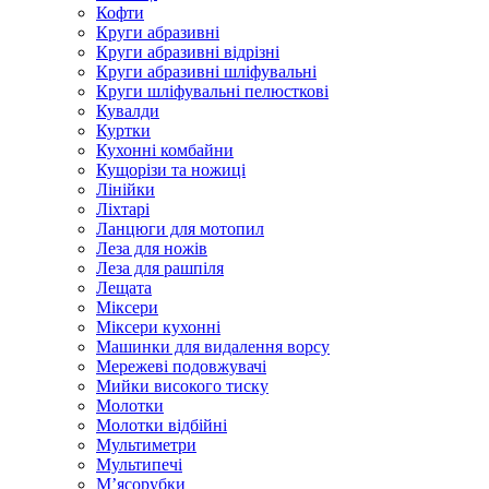
Кофти
Круги абразивні
Круги абразивні відрізні
Круги абразивні шліфувальні
Круги шліфувальні пелюсткові
Кувалди
Куртки
Кухонні комбайни
Кущорізи та ножиці
Лінійки
Ліхтарі
Ланцюги для мотопил
Леза для ножів
Леза для рашпіля
Лещата
Міксери
Міксери кухонні
Машинки для видалення ворсу
Мережеві подовжувачі
Мийки високого тиску
Молотки
Молотки відбійні
Мультиметри
Мультипечі
М’ясорубки