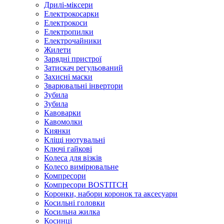
Дрилі-міксери
Електрокосарки
Електрокоси
Електропилки
Електрочайники
Жилети
Зарядні пристрої
Затискач регульований
Захисні маски
Зварювальні інвертори
Зубила
Зубила
Кавоварки
Кавомолки
Киянки
Кліщі нютувальні
Ключі гайкові
Колеса для візків
Колесо вимірювальне
Компресори
Компресори BOSTITCH
Коронки, набори коронок та аксесуари
Косильні головки
Косильна жилка
Косинці