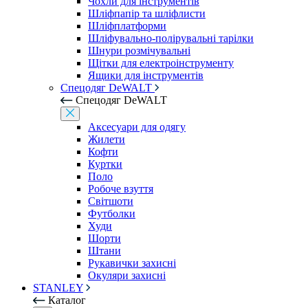
Чохли для інструментів
Шліфпапір та шліфлисти
Шліфплатформи
Шліфувально-полірувальні тарілки
Шнури розмічувальні
Щітки для електроінструменту
Ящики для інструментів
Спецодяг DeWALT
Спецодяг DeWALT
Аксесуари для одягу
Жилети
Кофти
Куртки
Поло
Робоче взуття
Світшоти
Футболки
Худи
Шорти
Штани
Рукавички захисні
Окуляри захисні
STANLEY
Каталог