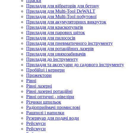
Праски
Приладдя для вібраторів для бетону
Приладдя для Multi-Tool DeWALT
Приладдя для Multi-Tool побутової
Приладдя для акумуляторних викруток
Приладдя для краскопультів
Приладдя для парових щіток
Приладдя для пилососів
Приладдя для пневматичного інструменту
Приладдя для ротаційних лазерів
Приладдя для цвяхозабивачів
Приладдя до інструменту
Приладдя та аксесуари до садового інструменту
Пробійці і кернери
Прожектори
Рівні
Рівні лазерні
Рівні лазерні ротаційні
Рівні оптичні - нівеліри
Різчики шпильок
Радіоприймачі промислові
Рашпилі і напилки
Резервуар для подачі води
Рейсмуси
Рейсмуси